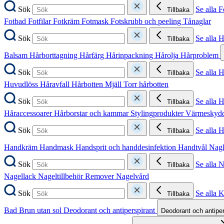
Sök
Se alla F
Tillbaka
Fotbad
Fotfilar
Fotkräm
Fotmask
Fotskrubb och peeling
Tånaglar
Sök
Se alla 
Tillbaka
Balsam
Hårborttagning
Hårfärg
Hårinpackning
Hårolja
Hårproblem
Sök
Se alla 
Tillbaka
Huvudlöss
Håravfall
Hårbotten
Mjäll
Torr hårbotten
Sök
Se alla H
Tillbaka
Håraccessoarer
Hårborstar och kammar
Stylingprodukter
Värmeskyd
Sök
Se alla 
Tillbaka
Handkräm
Handmask
Handsprit och handdesinfektion
Handtvål
Nag
Sök
Se alla 
Tillbaka
Nagellack
Nageltillbehör
Remover
Nagelvård
Sök
Se alla 
Tillbaka
Bad
Brun utan sol
Deodorant och antiperspirant
Deodorant och antipe