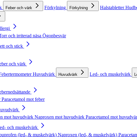
rk
Förkylning
Halstabletter
Hudb
Feber och värk
Förkylning
llergi
Torr och irriterad näsa
Ögonbesvär
ett och stick
Feber och värk
Febertermometer
Huvudvärk
Led- och muskelvärk
Huvudvärk
L
Febernedsättande
r
Paracetamol mot feber
Huvudvärk
en mot huvudvärk
Naproxen mot huvudvärk
Paracetamol mot huvudvä
Led- och muskelvärk
buprofen (led- & muskelvärk)
Naproxen (led- & muskelvärk)
Paracetam