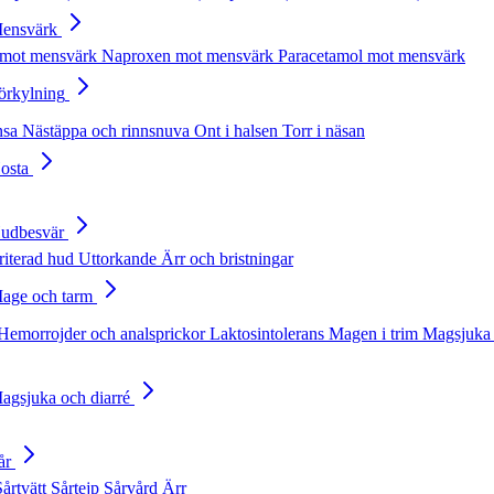
Mensvärk
 mot mensvärk
Naproxen mot mensvärk
Paracetamol mot mensvärk
Förkylning
nsa
Nästäppa och rinnsnuva
Ont i halsen
Torr i näsan
Hosta
Hudbesvär
rriterad hud
Uttorkande
Ärr och bristningar
Mage och tarm
Hemorrojder och analsprickor
Laktosintolerans
Magen i trim
Magsjuka 
Magsjuka och diarré
år
Sårtvätt
Sårtejp
Sårvård
Ärr