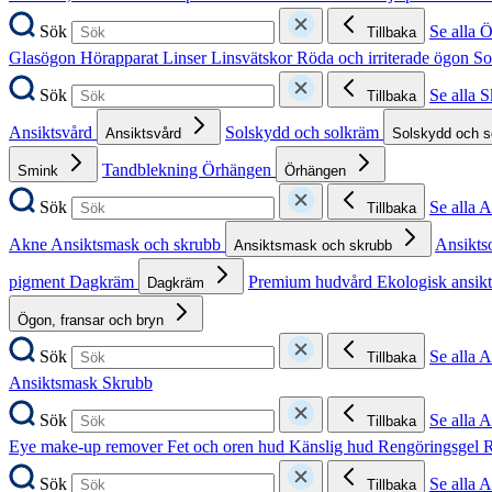
Sök
Se alla 
Tillbaka
Glasögon
Hörapparat
Linser
Linsvätskor
Röda och irriterade ögon
So
Sök
Se alla 
Tillbaka
Ansiktsvård
Solskydd och solkräm
Ansiktsvård
Solskydd och 
Tandblekning
Örhängen
Smink
Örhängen
Sök
Se alla 
Tillbaka
Akne
Ansiktsmask och skrubb
Ansikts
Ansiktsmask och skrubb
pigment
Dagkräm
Premium hudvård
Ekologisk ansik
Dagkräm
Ögon, fransar och bryn
Sök
Se alla 
Tillbaka
Ansiktsmask
Skrubb
Sök
Se alla 
Tillbaka
Eye make-up remover
Fet och oren hud
Känslig hud
Rengöringsgel
R
Sök
Se alla 
Tillbaka