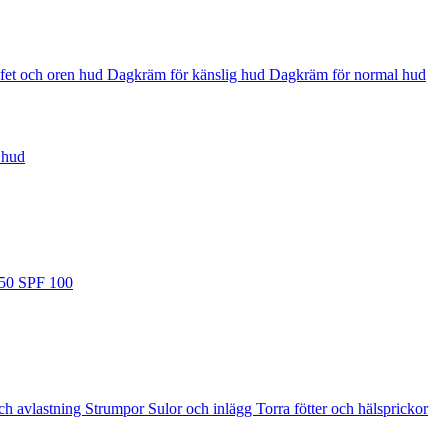
fet och oren hud
Dagkräm för känslig hud
Dagkräm för normal hud
 hud
 50
SPF 100
ch avlastning
Strumpor
Sulor och inlägg
Torra fötter och hälsprickor