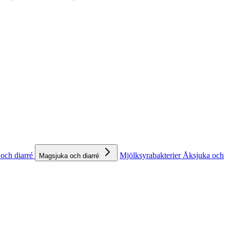
och diarré
Mjölksyrabakterier
Åksjuka och
Magsjuka och diarré