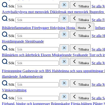
Sök
Se alla 
Tillbaka
Acetylsalicylsyra mot mensvärk
Diklofenak mot mensvärk
Ibuprofen
Sök
Se alla 
Tillbaka
Bihåleinflammation
Förebygger förkylning
Hosta
Influe
Hosta
Sök
Se alla 
Tillbaka
Hostdämpande
Slemlösande
Sök
Se alla 
Tillbaka
Blåmärken och åderbråck
Eksem
Mjukgörande
Svalkande
Torr och i
Sök
Se alla 
Tillbaka
Förstoppning
Gasbesvär och IBS
Halsbränna och sura uppstötningar
illamående
Ändtarmsbesvär
Sök
Se alla 
Tillbaka
Vätskeersättning
Sök
Se alla S
Tillbaka
Förband, bindor och kompresser
Brännskador
Första-hjälpen
Plåster