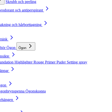
Skrubb och peeling
Deodorant och antiperspirant
Rakning och hårborttagning
Smink
ehör
Ögon
Ögon
nsikte
undation
Highlighter
Rouge
Primer
Puder
Setting spray
Läppar
Ögon
gonbrynspenna
Ögonskugga
Örhängen