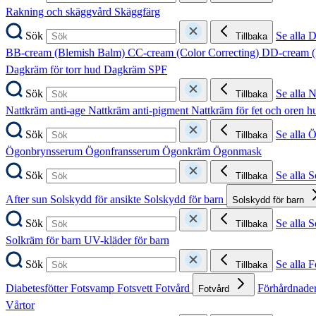
Rakning och skäggvård
Skäggfärg
Sök
Se alla 
Tillbaka
BB-cream (Blemish Balm)
CC-cream (Color Correcting)
DD-cream (
Dagkräm för torr hud
Dagkräm SPF
Sök
Se alla 
Tillbaka
Nattkräm anti-age
Nattkräm anti-pigment
Nattkräm för fet och oren 
Sök
Se alla 
Tillbaka
Ögonbrynsserum
Ögonfransserum
Ögonkräm
Ögonmask
Sök
Se alla 
Tillbaka
After sun
Solskydd för ansikte
Solskydd för barn
Solskydd för barn
Sök
Se alla 
Tillbaka
Solkräm för barn
UV-kläder för barn
Sök
Se alla F
Tillbaka
Diabetesfötter
Fotsvamp
Fotsvett
Fotvård
Förhårdnader
Fotvård
Vårtor