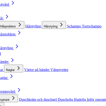
otvård
Hår
Hårstyling
Schampo
Torrschampo
Hårproblem
Hårstyling
Hårproblem
årstyling
d
Händer
lar
Vårtor på händer
Våtservetter
Naglar
Naglar
Kroppsvård
Duschkräm och duschgel
Duscholja
Hudolja
Inför operat
rspirant