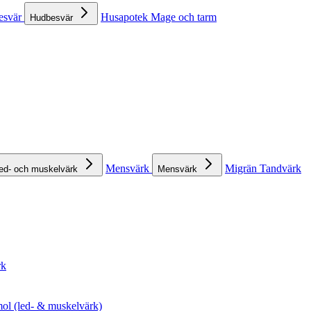
esvär
Husapotek
Mage och tarm
Hudbesvär
Mensvärk
Migrän
Tandvärk
ed- och muskelvärk
Mensvärk
rk
ol (led- & muskelvärk)