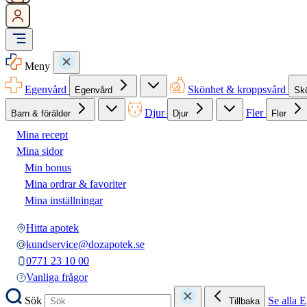
Meny
Egenvård
Skönhet & kroppsvård
Egenvård
Sk
Djur
Fler
Barn & förälder
Djur
Fler
Mina recept
Mina sidor
Min bonus
Mina ordrar & favoriter
Mina inställningar
Hitta apotek
kundservice@dozapotek.se
0771 23 10 00
Vanliga frågor
Sök
Se alla 
Tillbaka