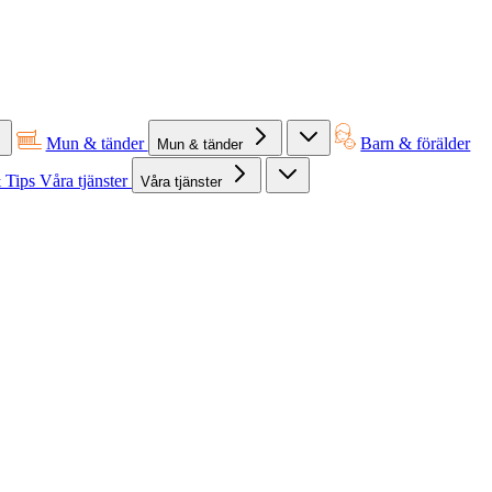
Mun & tänder
Barn & förälder
Mun & tänder
 Tips
Våra tjänster
Våra tjänster