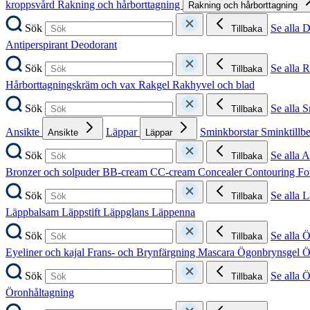
kroppsvård
Rakning och hårborttagning
Rakning och hårborttagning
Sök
Se alla 
Tillbaka
Antiperspirant
Deodorant
Sök
Se alla 
Tillbaka
Hårborttagningskräm och vax
Rakgel
Rakhyvel och blad
Sök
Se alla 
Tillbaka
Ansikte
Läppar
Sminkborstar
Sminktillb
Ansikte
Läppar
Sök
Se alla A
Tillbaka
Bronzer och solpuder
BB-cream
CC-cream
Concealer
Contouring
Fo
Sök
Se alla 
Tillbaka
Läppbalsam
Läppstift
Läppglans
Läppenna
Sök
Se alla 
Tillbaka
Eyeliner och kajal
Frans- och Brynfärgning
Mascara
Ögonbrynsgel
Ö
Sök
Se alla 
Tillbaka
Öronhåltagning