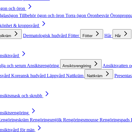
Ögon och öron
lglasögon
Tillbehör ögon och öron
Torra ögon
Öronbesvär
Öronpropp
Skönhet & kroppsvård
Dermatologisk hudvård
Fötter
Hår
solkräm
Fötter
Hår
Ansiktsvård
olja och serum
Ansiktsrengöring
Ansiktsvatten o
Ansiktsrengöring
tsvård
Koreansk hudvård
Läppvård
Nattkräm
Presentas
Nattkräm
Ansiktsmask och skrubb
Ansiktsrengöring
engöringskräm
Rengöringsmjölk
Rengöringsmousse
Rengöringspads
Ansiktsvård för män