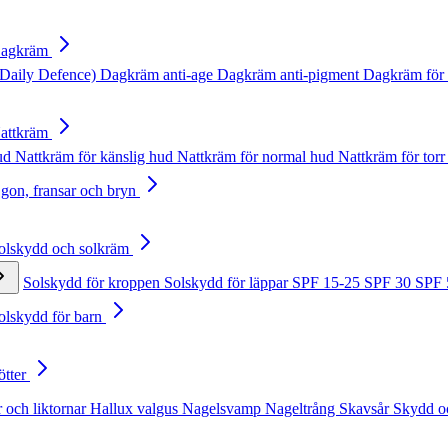
Dagkräm
Daily Defence)
Dagkräm anti-age
Dagkräm anti-pigment
Dagkräm för 
Nattkräm
hud
Nattkräm för känslig hud
Nattkräm för normal hud
Nattkräm för torr
Ögon, fransar och bryn
Solskydd och solkräm
Solskydd för kroppen
Solskydd för läppar
SPF 15-25
SPF 30
SPF
Solskydd för barn
ötter
 och liktornar
Hallux valgus
Nagelsvamp
Nageltrång
Skavsår
Skydd o