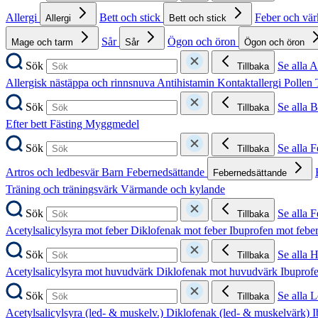
Allergi
Bett och stick
Feber och vä
Allergi
Bett och stick
Sår
Ögon och öron
Mage och tarm
Sår
Ögon och öron
Sök
Se alla A
Tillbaka
Allergisk nästäppa och rinnsnuva
Antihistamin
Kontaktallergi
Pollen
Sök
Se alla B
Tillbaka
Efter bett
Fästing
Myggmedel
Sök
Se alla 
Tillbaka
Artros och ledbesvär
Barn
Febernedsättande
Febernedsättande
Träning och träningsvärk
Värmande och kylande
Sök
Se alla 
Tillbaka
Acetylsalicylsyra mot feber
Diklofenak mot feber
Ibuprofen mot febe
Sök
Se alla 
Tillbaka
Acetylsalicylsyra mot huvudvärk
Diklofenak mot huvudvärk
Ibuprof
Sök
Se alla 
Tillbaka
Acetylsalicylsyra (led- & muskelv.)
Diklofenak (led- & muskelvärk)
I