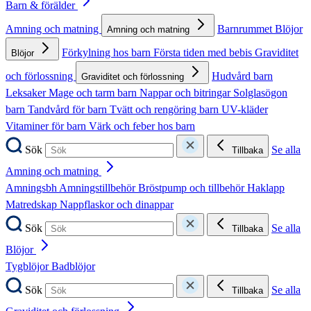
Barn & förälder
Amning och matning
Barnrummet
Blöjor
Amning och matning
Förkylning hos barn
Första tiden med bebis
Graviditet
Blöjor
och förlossning
Hudvård barn
Graviditet och förlossning
Leksaker
Mage och tarm barn
Nappar och bitringar
Solglasögon
barn
Tandvård för barn
Tvätt och rengöring barn
UV-kläder
Vitaminer för barn
Värk och feber hos barn
Sök
Se alla
Tillbaka
Amning och matning
Amningsbh
Amningstillbehör
Bröstpump och tillbehör
Haklapp
Matredskap
Nappflaskor och dinappar
Sök
Se alla
Tillbaka
Blöjor
Tygblöjor
Badblöjor
Sök
Se alla
Tillbaka