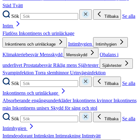
Städ
Tvätt
Sök
Se alla
Tillbaka
Intim
Flatlöss
Inkontinens och urinläckage
Intimhygien
Inkontinens och urinläckage
Intimhygien
Klimakteriebesvär
Mensskydd
Obalans i
Mensskydd
underlivet
Prostatabesvär
Riklig mens
Självtester
Självtester
Svampinfektion
Torra slemhinnor
Urinvägsinfektion
Sök
Se alla
Tillbaka
Inkontinens och urinläckage
Absorberande engångsunderkläder
Inkontinens kvinnor
Inkontinens
män
Inkontinens unisex
Skydd för säng och stol
Sök
Se alla
Tillbaka
Intimhygien
Intimdeodorant
Intimkräm
Intimrakning
Intimtvätt