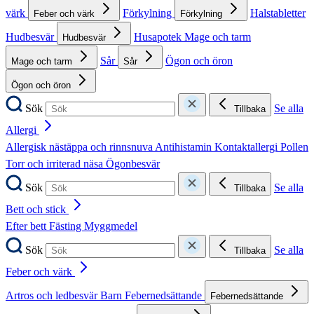
värk
Förkylning
Halstabletter
Feber och värk
Förkylning
Hudbesvär
Husapotek
Mage och tarm
Hudbesvär
Sår
Ögon och öron
Mage och tarm
Sår
Ögon och öron
Sök
Se alla
Tillbaka
Allergi
Allergisk nästäppa och rinnsnuva
Antihistamin
Kontaktallergi
Pollen
Torr och irriterad näsa
Ögonbesvär
Sök
Se alla
Tillbaka
Bett och stick
Efter bett
Fästing
Myggmedel
Sök
Se alla
Tillbaka
Feber och värk
Artros och ledbesvär
Barn
Febernedsättande
Febernedsättande