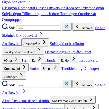
Ögon och öron
Glasögon
Hörapparat
Linser
Linsvätskor
Röda och irriterade ögon
Solglasögon
Tillbehör ögon och öron
Torra ögon
Öronbesvär
Öronproppar
Sök
Se alla
Tillbaka
Skönhet & kroppsvård
Ansiktsvård
Solskydd och solkräm
Ansiktsvård
Dermatologisk hudvård
Fötter
Solskydd och solkräm
Hår
Händer
Kroppsvård
Fötter
Hår
Händer
Smink
Tandblekning
Örhängen
Kroppsvård
Smink
Örhängen
Sök
Se alla
Tillbaka
Ansiktsvård
Akne
Ansiktsmask och skrubb
Ansiktsmask och skrubb