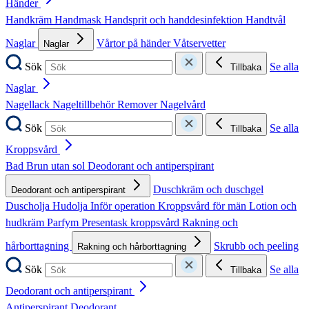
Händer
Handkräm
Handmask
Handsprit och handdesinfektion
Handtvål
Naglar
Vårtor på händer
Våtservetter
Naglar
Sök
Se alla
Tillbaka
Naglar
Nagellack
Nageltillbehör
Remover
Nagelvård
Sök
Se alla
Tillbaka
Kroppsvård
Bad
Brun utan sol
Deodorant och antiperspirant
Duschkräm och duschgel
Deodorant och antiperspirant
Duscholja
Hudolja
Inför operation
Kroppsvård för män
Lotion och
hudkräm
Parfym
Presentask kroppsvård
Rakning och
hårborttagning
Skrubb och peeling
Rakning och hårborttagning
Sök
Se alla
Tillbaka
Deodorant och antiperspirant
Antiperspirant
Deodorant