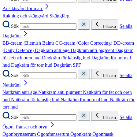
Ansiktsvård för män
Rakning och skäggvård
Skäggfärg
Sök
Se alla
Tillbaka
Dagkräm
BB-cream (Blemish Balm)
CC-cream (Color Correcting)
DD-cream
(Daily Defence)
Dagkräm anti-age
Dagkräm anti-pigment
Dagkräm
för fet och oren hud
Dagkräm för känslig hud
Dagkräm för normal
hud
Dagkräm för torr hud
Dagkräm SPF
Sök
Se alla
Tillbaka
Nattkräm
Nattkräm anti-age
Nattkräm anti-pigment
Nattkräm för fet och oren
hud
Nattkräm för känslig hud
Nattkräm för normal hud
Nattkräm för
torr hud
Sök
Se alla
Tillbaka
Ögon, fransar och bryn
Ögonbrynsserum
Ögonfransserum
Ögonkräm
Ögonmask