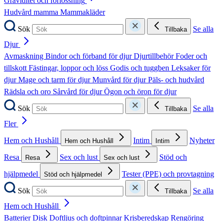
Graviditet och förlossning
Hudvård mamma
Mammakläder
Sök
Se alla
Tillbaka
Djur
Avmaskning
Bindor och förband för djur
Djurtillbehör
Foder och
tillskott
Fästingar, loppor och löss
Godis och tuggben
Leksaker för
djur
Mage och tarm för djur
Munvård för djur
Päls- och hudvård
Rädsla och oro
Sårvård för djur
Ögon och öron för djur
Sök
Se alla
Tillbaka
Fler
Hem och Hushåll
Intim
Nyheter
Hem och Hushåll
Intim
Resa
Sex och lust
Stöd och
Resa
Sex och lust
hjälpmedel
Tester (PPE) och provtagning
Stöd och hjälpmedel
Sök
Se alla
Tillbaka
Hem och Hushåll
Batterier
Disk
Doftljus och doftpinnar
Krisberedskap
Rengöring