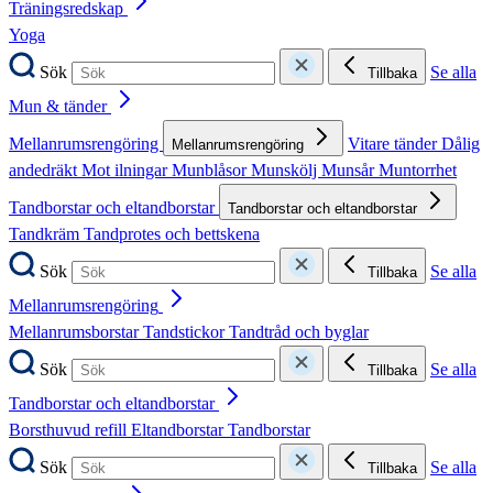
Träningsredskap
Yoga
Sök
Se alla
Tillbaka
Mun & tänder
Mellanrumsrengöring
Vitare tänder
Dålig
Mellanrumsrengöring
andedräkt
Mot ilningar
Munblåsor
Munskölj
Munsår
Muntorrhet
Tandborstar och eltandborstar
Tandborstar och eltandborstar
Tandkräm
Tandprotes och bettskena
Sök
Se alla
Tillbaka
Mellanrumsrengöring
Mellanrumsborstar
Tandstickor
Tandtråd och byglar
Sök
Se alla
Tillbaka
Tandborstar och eltandborstar
Borsthuvud refill
Eltandborstar
Tandborstar
Sök
Se alla
Tillbaka