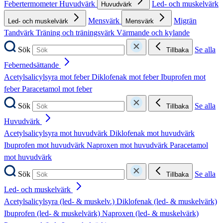
Febertermometer
Huvudvärk
Led- och muskelvärk
Huvudvärk
Mensvärk
Migrän
Led- och muskelvärk
Mensvärk
Tandvärk
Träning och träningsvärk
Värmande och kylande
Sök
Se alla
Tillbaka
Febernedsättande
Acetylsalicylsyra mot feber
Diklofenak mot feber
Ibuprofen mot
feber
Paracetamol mot feber
Sök
Se alla
Tillbaka
Huvudvärk
Acetylsalicylsyra mot huvudvärk
Diklofenak mot huvudvärk
Ibuprofen mot huvudvärk
Naproxen mot huvudvärk
Paracetamol
mot huvudvärk
Sök
Se alla
Tillbaka
Led- och muskelvärk
Acetylsalicylsyra (led- & muskelv.)
Diklofenak (led- & muskelvärk)
Ibuprofen (led- & muskelvärk)
Naproxen (led- & muskelvärk)