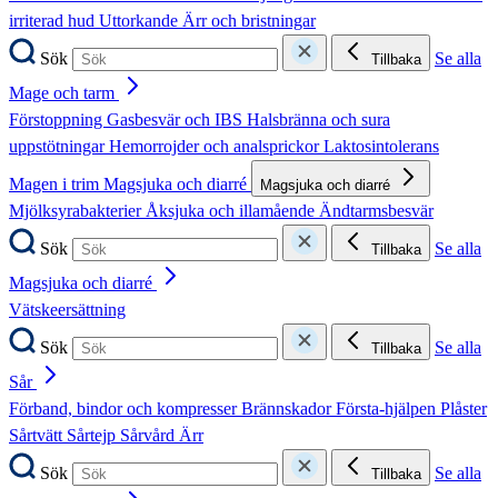
irriterad hud
Uttorkande
Ärr och bristningar
Sök
Se alla
Tillbaka
Mage och tarm
Förstoppning
Gasbesvär och IBS
Halsbränna och sura
uppstötningar
Hemorrojder och analsprickor
Laktosintolerans
Magen i trim
Magsjuka och diarré
Magsjuka och diarré
Mjölksyrabakterier
Åksjuka och illamående
Ändtarmsbesvär
Sök
Se alla
Tillbaka
Magsjuka och diarré
Vätskeersättning
Sök
Se alla
Tillbaka
Sår
Förband, bindor och kompresser
Brännskador
Första-hjälpen
Plåster
Sårtvätt
Sårtejp
Sårvård
Ärr
Sök
Se alla
Tillbaka