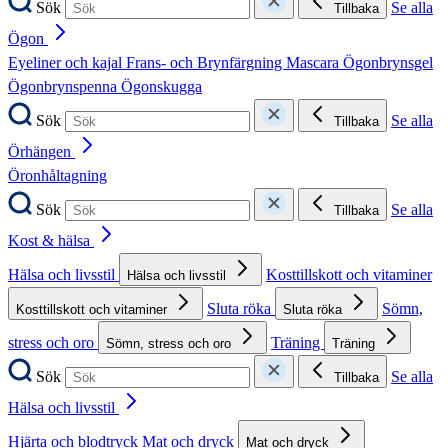
Sök
Se alla
Tillbaka
Ögon
Eyeliner och kajal
Frans- och Brynfärgning
Mascara
Ögonbrynsgel
Ögonbrynspenna
Ögonskugga
Sök
Se alla
Tillbaka
Örhängen
Öronhåltagning
Sök
Se alla
Tillbaka
Kost & hälsa
Hälsa och livsstil
Kosttillskott och vitaminer
Hälsa och livsstil
Sluta röka
Sömn,
Kosttillskott och vitaminer
Sluta röka
stress och oro
Träning
Sömn, stress och oro
Träning
Sök
Se alla
Tillbaka
Hälsa och livsstil
Hjärta och blodtryck
Mat och dryck
Mat och dryck