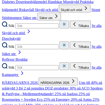
Diabetes
Doseringshjälpmedel
Handskar
Munskydd
Praktiska
hjälpmedel
Riskavfall
Skydd och stöd
Stomi
Skydd och stöd
Stödstrumpor
Säker ute
Säker ute
Sök
Se alla
Tillbaka
Skydd och stöd
Duschskydd
Sök
Se alla
Tillbaka
Säker ute
Reflexer
Broddar
Sök
Se alla
Tillbaka
Kampanjer
HÅRDAGARNA 2026
Upp till 40% på
HÅRDAGARNA 2026
solskydd
3 för 2 på populära DOZ-produkter
30% på ACO Spotless
& Purifying - Medlemserbjudande!
25% på Isadora
25% på
Rosenserien + Sweden Eco
25% på Eneomey
20% på Aptus
25%