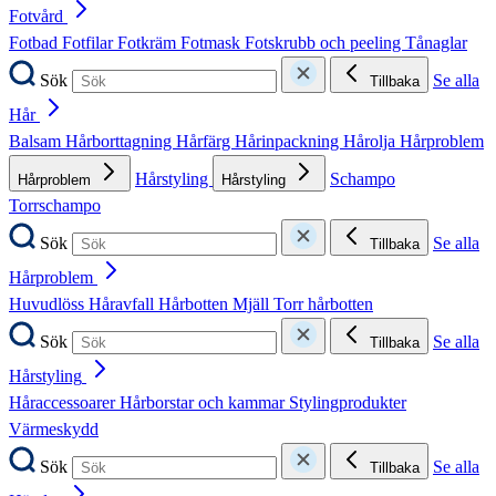
Fotvård
Fotbad
Fotfilar
Fotkräm
Fotmask
Fotskrubb och peeling
Tånaglar
Sök
Se alla
Tillbaka
Hår
Balsam
Hårborttagning
Hårfärg
Hårinpackning
Hårolja
Hårproblem
Hårstyling
Schampo
Hårproblem
Hårstyling
Torrschampo
Sök
Se alla
Tillbaka
Hårproblem
Huvudlöss
Håravfall
Hårbotten
Mjäll
Torr hårbotten
Sök
Se alla
Tillbaka
Hårstyling
Håraccessoarer
Hårborstar och kammar
Stylingprodukter
Värmeskydd
Sök
Se alla
Tillbaka