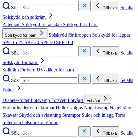
Sök
Se alla
Tillbaka
Solskydd och solkräm
After sun
Solskydd för ansikte
Solskydd för barn
Solskydd för kroppen
Solskydd för läppar
Solskydd för barn
SPF 15-25
SPF 30
SPF 50
SPF 100
Sök
Se alla
Tillbaka
Solskydd för barn
Solkräm för barn
UV-kläder för barn
Sök
Se alla
Tillbaka
Fötter
Diabetesfötter
Fotsvamp
Fotsvett
Fotvård
Fotvård
Förhårdnader och liktornar
Hallux valgus
Nagelsvamp
Nageltrång
Skavsår
Skydd och avlastning
Strumpor
Sulor och inlägg
Torra
fötter och hälsprickor
Vårtor
Sök
Se alla
Tillbaka