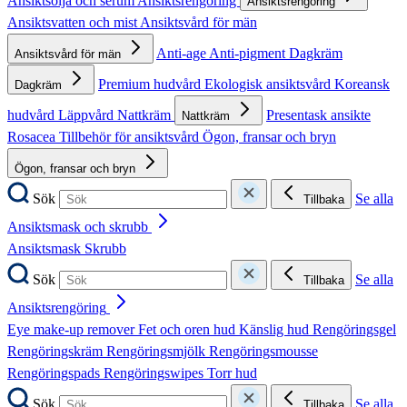
Ansiktsolja och serum
Ansiktsrengöring
Ansiktsrengöring
Ansiktsvatten och mist
Ansiktsvård för män
Anti-age
Anti-pigment
Dagkräm
Ansiktsvård för män
Premium hudvård
Ekologisk ansiktsvård
Koreansk
Dagkräm
hudvård
Läppvård
Nattkräm
Presentask ansikte
Nattkräm
Rosacea
Tillbehör för ansiktsvård
Ögon, fransar och bryn
Ögon, fransar och bryn
Sök
Se alla
Tillbaka
Ansiktsmask och skrubb
Ansiktsmask
Skrubb
Sök
Se alla
Tillbaka
Ansiktsrengöring
Eye make-up remover
Fet och oren hud
Känslig hud
Rengöringsgel
Rengöringskräm
Rengöringsmjölk
Rengöringsmousse
Rengöringspads
Rengöringswipes
Torr hud
Sök
Se alla
Tillbaka