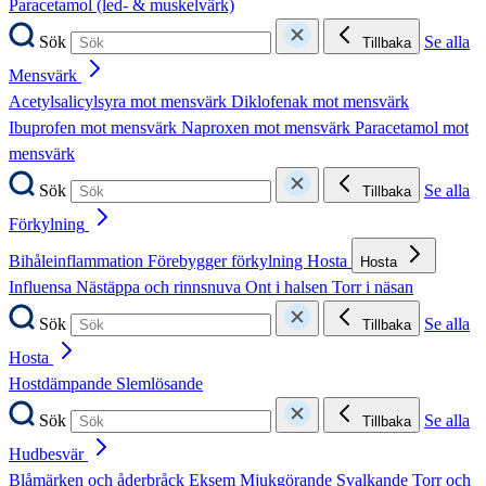
Paracetamol (led- & muskelvärk)
Sök
Se alla
Tillbaka
Mensvärk
Acetylsalicylsyra mot mensvärk
Diklofenak mot mensvärk
Ibuprofen mot mensvärk
Naproxen mot mensvärk
Paracetamol mot
mensvärk
Sök
Se alla
Tillbaka
Förkylning
Bihåleinflammation
Förebygger förkylning
Hosta
Hosta
Influensa
Nästäppa och rinnsnuva
Ont i halsen
Torr i näsan
Sök
Se alla
Tillbaka
Hosta
Hostdämpande
Slemlösande
Sök
Se alla
Tillbaka
Hudbesvär
Blåmärken och åderbråck
Eksem
Mjukgörande
Svalkande
Torr och