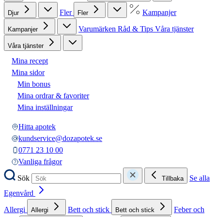
Fler
Kampanjer
Djur
Fler
Varumärken
Råd & Tips
Våra tjänster
Kampanjer
Våra tjänster
Mina recept
Mina sidor
Min bonus
Mina ordrar & favoriter
Mina inställningar
Hitta apotek
kundservice@dozapotek.se
0771 23 10 00
Vanliga frågor
Sök
Se alla
Tillbaka
Egenvård
Allergi
Bett och stick
Feber och
Allergi
Bett och stick