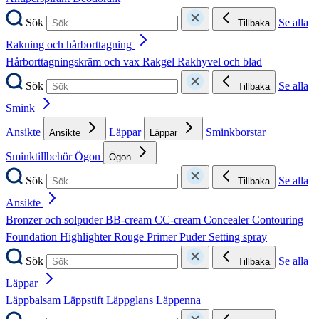
Sök
Se alla
Tillbaka
Rakning och hårborttagning
Hårborttagningskräm och vax
Rakgel
Rakhyvel och blad
Sök
Se alla
Tillbaka
Smink
Ansikte
Läppar
Sminkborstar
Ansikte
Läppar
Sminktillbehör
Ögon
Ögon
Sök
Se alla
Tillbaka
Ansikte
Bronzer och solpuder
BB-cream
CC-cream
Concealer
Contouring
Foundation
Highlighter
Rouge
Primer
Puder
Setting spray
Sök
Se alla
Tillbaka
Läppar
Läppbalsam
Läppstift
Läppglans
Läppenna