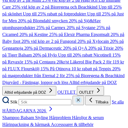
vid köp av 2 på Millu
25% vid köp av 2 på Hagi och Lip Intimate
Care
25% vid köp av 2 på Bioregena och Beachkind
Upp till 25%
på skönhet
Upp till 25% rabatt på fotprodukter
Upp till 25% på Just
for Men
20% på Blomdahl smycken
20% på Sjö&Hav
utomhusprodukter
25% på Carmex
20% på Systane
25% på
Cicamed
20% på Kestine
25% på Elexir Pharma Epsomsalt
20% på
Baby foot
20% vid köp av 2 på Fungoral
20% på Xylocain
20% på
Geggamoja
20% på Dermaceutic
20% på Q+A
20% på Trixie
20%
på Tiger Balsam
20% på Hylo
Upp till 20% rabatt Nicotinell
15%
på Revaxör
15% på Centaura
20kr/st Läkerol Big Pack
2 för 119 kr
på FLUX Flourskölj
15% På Otinova
10 kr rabatt på Teppix
20%
på magprodukter från Eternal
2 för 25% på Bioregena & Beachkind
Djurvård - Fästingar, loppor och löss
Alltid erbjudande på DOZ
OUTLET
Alltid erbjudande på DOZ
OUTLET
Sök
Se alla
Tillbaka
HÅRDAGARNA 2026
Shampoo
Balsam
Styling
Hårproblem
Håroljor & serum
Hårinpackning & hårmask
Accessoarer & tillbehör