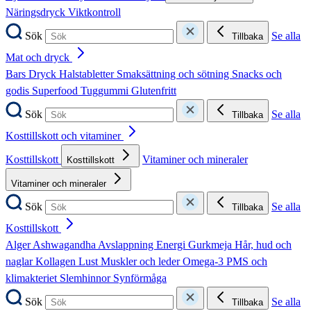
Näringsdryck
Viktkontroll
Sök
Se alla
Tillbaka
Mat och dryck
Bars
Dryck
Halstabletter
Smaksättning och sötning
Snacks och
godis
Superfood
Tuggummi
Glutenfritt
Sök
Se alla
Tillbaka
Kosttillskott och vitaminer
Kosttillskott
Vitaminer och mineraler
Kosttillskott
Vitaminer och mineraler
Sök
Se alla
Tillbaka
Kosttillskott
Alger
Ashwagandha
Avslappning
Energi
Gurkmeja
Hår, hud och
naglar
Kollagen
Lust
Muskler och leder
Omega-3
PMS och
klimakteriet
Slemhinnor
Synförmåga
Sök
Se alla
Tillbaka