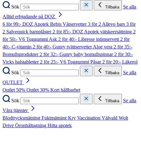
Sök
Se alla
Tillbaka
Alltid erbjudande på DOZ
6 för 99:- DOZ Apotek Bebis Våtservetter
3 för 2 Allevo bars
3 för
2 Salvequick barnplåster
2 för 85:- DOZ Apotek vätskeersättning
2
för 50:- V6 Tuggummi Ask
2 för 40:- Libresse intimservett
2 för
40:- C-vitamin
2 för 40:- Gunry tvättservetter Aloe vera
2 för 35:-
Bomullsprodukter
2 för 32:- Gunry baby bomullspinnar
2 för 30:-
Vicks halstabletter
2 för 25:- V6 Tuggummi Påsar
2 för 20:- Läkerol
Sök
Se alla
Tillbaka
OUTLET
Outlet 50%
Outlet 30%
Kort hållbarhet
Sök
Se alla
Tillbaka
Våra tjänster
Blodtrycksmätning
Fuktmätning
Kry
Vaccination
Välvald
Wolt
Drive
Öronhåltagning
Hitta apotek