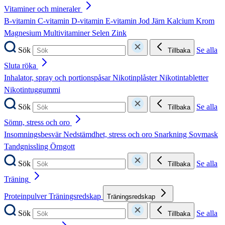
Vitaminer och mineraler
B-vitamin
C-vitamin
D-vitamin
E-vitamin
Jod
Järn
Kalcium
Krom
Magnesium
Multivitaminer
Selen
Zink
Sök
Se alla
Tillbaka
Sluta röka
Inhalator, spray och portionspåsar
Nikotinplåster
Nikotintabletter
Nikotintuggummi
Sök
Se alla
Tillbaka
Sömn, stress och oro
Insomningsbesvär
Nedstämdhet, stress och oro
Snarkning
Sovmask
Tandgnissling
Örngott
Sök
Se alla
Tillbaka
Träning
Proteinpulver
Träningsredskap
Träningsredskap
Sök
Se alla
Tillbaka