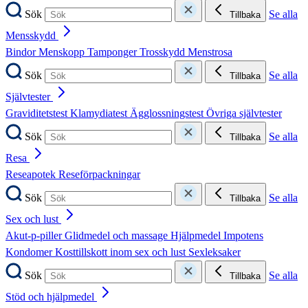
Sök
Se alla
Tillbaka
Mensskydd
Bindor
Menskopp
Tamponger
Trosskydd
Menstrosa
Sök
Se alla
Tillbaka
Självtester
Graviditetstest
Klamydiatest
Ägglossningstest
Övriga självtester
Sök
Se alla
Tillbaka
Resa
Reseapotek
Reseförpackningar
Sök
Se alla
Tillbaka
Sex och lust
Akut-p-piller
Glidmedel och massage
Hjälpmedel
Impotens
Kondomer
Kosttillskott inom sex och lust
Sexleksaker
Sök
Se alla
Tillbaka
Stöd och hjälpmedel