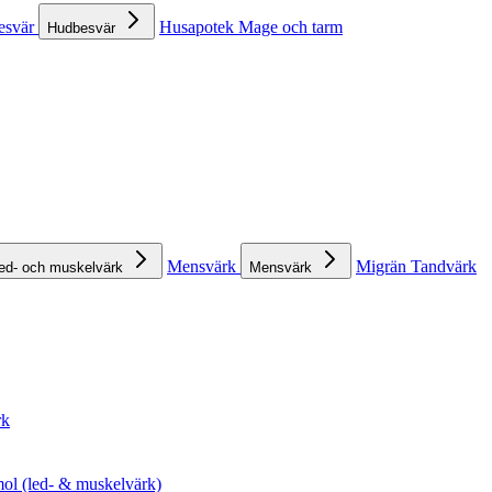
esvär
Husapotek
Mage och tarm
Hudbesvär
Mensvärk
Migrän
Tandvärk
ed- och muskelvärk
Mensvärk
rk
ol (led- & muskelvärk)