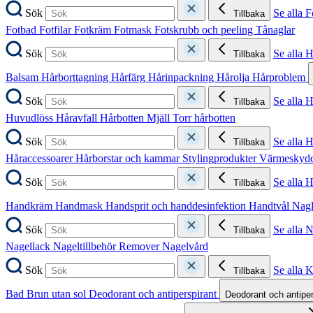
Sök
Se alla F
Tillbaka
Fotbad
Fotfilar
Fotkräm
Fotmask
Fotskrubb och peeling
Tånaglar
Sök
Se alla 
Tillbaka
Balsam
Hårborttagning
Hårfärg
Hårinpackning
Hårolja
Hårproblem
Sök
Se alla 
Tillbaka
Huvudlöss
Håravfall
Hårbotten
Mjäll
Torr hårbotten
Sök
Se alla H
Tillbaka
Håraccessoarer
Hårborstar och kammar
Stylingprodukter
Värmeskyd
Sök
Se alla 
Tillbaka
Handkräm
Handmask
Handsprit och handdesinfektion
Handtvål
Nag
Sök
Se alla 
Tillbaka
Nagellack
Nageltillbehör
Remover
Nagelvård
Sök
Se alla 
Tillbaka
Bad
Brun utan sol
Deodorant och antiperspirant
Deodorant och antipe