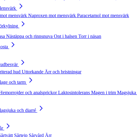
Mensvärk
 mot mensvärk
Naproxen mot mensvärk
Paracetamol mot mensvärk
Förkylning
nsa
Nästäppa och rinnsnuva
Ont i halsen
Torr i näsan
Hosta
Hudbesvär
rriterad hud
Uttorkande
Ärr och bristningar
Mage och tarm
Hemorrojder och analsprickor
Laktosintolerans
Magen i trim
Magsjuka 
Magsjuka och diarré
år
Sårtvätt
Sårtejp
Sårvård
Ärr