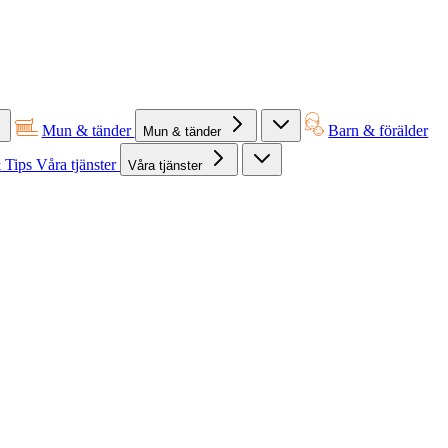
Mun & tänder
Barn & förälder
Mun & tänder
 Tips
Våra tjänster
Våra tjänster