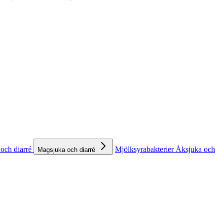
och diarré
Mjölksyrabakterier
Åksjuka och
Magsjuka och diarré