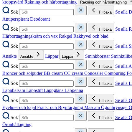
kroppsvård
Rakning och hårborttagning
Rakning och hårborttagning
Sök
Se alla 
Tillbaka
Antiperspirant
Deodorant
Sök
Se alla 
Tillbaka
Hårborttagningskräm och vax
Rakgel
Rakhyvel och blad
Sök
Se alla 
Tillbaka
Ansikte
Läppar
Sminkborstar
Sminktillb
Ansikte
Läppar
Sök
Se alla A
Tillbaka
Bronzer och solpuder
BB-cream
CC-cream
Concealer
Contouring
Fo
Sök
Se alla 
Tillbaka
Läppbalsam
Läppstift
Läppglans
Läppenna
Sök
Se alla 
Tillbaka
Eyeliner och kajal
Frans- och Brynfärgning
Mascara
Ögonbrynsgel
Ö
Sök
Se alla 
Tillbaka
Öronhåltagning