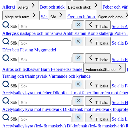
Allergi
Bett och stick
Feber och vä
Allergi
Bett och stick
Sår
Ögon och öron
Mage och tarm
Sår
Ögon och öron
Sök
Se alla A
Tillbaka
Allergisk nästäppa och rinnsnuva
Antihistamin
Kontaktallergi
Pollen
Sök
Se alla B
Tillbaka
Efter bett
Fästing
Myggmedel
Sök
Se alla 
Tillbaka
Artros och ledbesvär
Barn
Febernedsättande
Febernedsättande
Träning och träningsvärk
Värmande och kylande
Sök
Se alla 
Tillbaka
Acetylsalicylsyra mot feber
Diklofenak mot feber
Ibuprofen mot febe
Sök
Se alla 
Tillbaka
Acetylsalicylsyra mot huvudvärk
Diklofenak mot huvudvärk
Ibuprof
Sök
Se alla 
Tillbaka
Acetylsalicylsyra (led- & muskelv.)
Diklofenak (led- & muskelvärk)
I