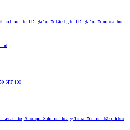
fet och oren hud
Dagkräm för känslig hud
Dagkräm för normal hud
 hud
 50
SPF 100
ch avlastning
Strumpor
Sulor och inlägg
Torra fötter och hälsprickor