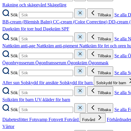
Rakning och skäggvård
Skäggfärg
Sök
Se alla 
Tillbaka
BB-cream (Blemish Balm)
CC-cream (Color Correcting)
DD-cream (
Dagkräm för torr hud
Dagkräm SPF
Sök
Se alla 
Tillbaka
Nattkräm anti-age
Nattkräm anti-pigment
Nattkräm för fet och oren 
Sök
Se alla 
Tillbaka
Ögonbrynsserum
Ögonfransserum
Ögonkräm
Ögonmask
Sök
Se alla 
Tillbaka
After sun
Solskydd för ansikte
Solskydd för barn
Solskydd för barn
Sök
Se alla 
Tillbaka
Solkräm för barn
UV-kläder för barn
Sök
Se alla F
Tillbaka
Diabetesfötter
Fotsvamp
Fotsvett
Fotvård
Förhårdnader
Fotvård
Vårtor