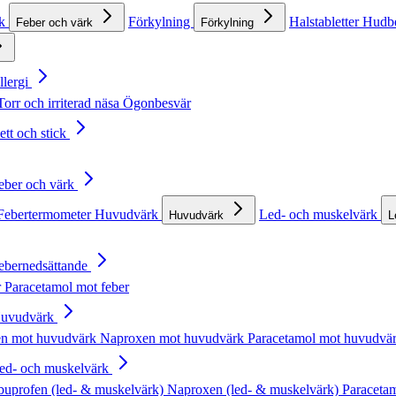
rk
Förkylning
Halstabletter
Hudb
Feber och värk
Förkylning
llergi
Torr och irriterad näsa
Ögonbesvär
ett och stick
Feber och värk
Febertermometer
Huvudvärk
Led- och muskelvärk
Huvudvärk
L
Febernedsättande
r
Paracetamol mot feber
Huvudvärk
en mot huvudvärk
Naproxen mot huvudvärk
Paracetamol mot huvudvä
Led- och muskelvärk
buprofen (led- & muskelvärk)
Naproxen (led- & muskelvärk)
Paracetam