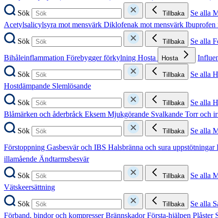
Sök
Se alla 
Tillbaka
Acetylsalicylsyra mot mensvärk
Diklofenak mot mensvärk
Ibuprofen
Sök
Se alla 
Tillbaka
Bihåleinflammation
Förebygger förkylning
Hosta
Influe
Hosta
Sök
Se alla 
Tillbaka
Hostdämpande
Slemlösande
Sök
Se alla 
Tillbaka
Blåmärken och åderbråck
Eksem
Mjukgörande
Svalkande
Torr och i
Sök
Se alla 
Tillbaka
Förstoppning
Gasbesvär och IBS
Halsbränna och sura uppstötningar
illamående
Ändtarmsbesvär
Sök
Se alla 
Tillbaka
Vätskeersättning
Sök
Se alla S
Tillbaka
Förband, bindor och kompresser
Brännskador
Första-hjälpen
Plåster