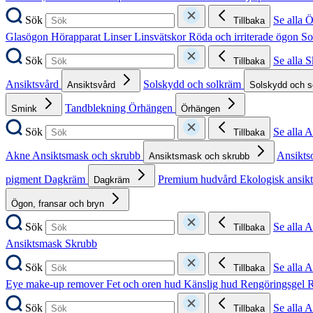
Sök
Se alla 
Tillbaka
Glasögon
Hörapparat
Linser
Linsvätskor
Röda och irriterade ögon
So
Sök
Se alla 
Tillbaka
Ansiktsvård
Solskydd och solkräm
Ansiktsvård
Solskydd och 
Tandblekning
Örhängen
Smink
Örhängen
Sök
Se alla 
Tillbaka
Akne
Ansiktsmask och skrubb
Ansikts
Ansiktsmask och skrubb
pigment
Dagkräm
Premium hudvård
Ekologisk ansik
Dagkräm
Ögon, fransar och bryn
Sök
Se alla 
Tillbaka
Ansiktsmask
Skrubb
Sök
Se alla 
Tillbaka
Eye make-up remover
Fet och oren hud
Känslig hud
Rengöringsgel
R
Sök
Se alla 
Tillbaka