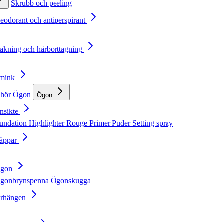
Skrubb och peeling
Deodorant och antiperspirant
Rakning och hårborttagning
Smink
ehör
Ögon
Ögon
nsikte
undation
Highlighter
Rouge
Primer
Puder
Setting spray
Läppar
Ögon
gonbrynspenna
Ögonskugga
Örhängen