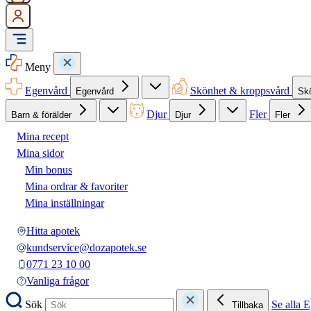
Meny
Egenvård
Skönhet & kroppsvård
Egenvård
Sk
Djur
Fler
Barn & förälder
Djur
Fler
Mina recept
Mina sidor
Min bonus
Mina ordrar & favoriter
Mina inställningar
Hitta apotek
kundservice@dozapotek.se
0771 23 10 00
Vanliga frågor
Sök
Se alla 
Tillbaka