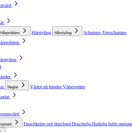
otvård
Hår
Hårstyling
Schampo
Torrschampo
Hårproblem
Hårstyling
Hårproblem
årstyling
d
Händer
lar
Vårtor på händer
Våtservetter
Naglar
Naglar
Kroppsvård
Duschkräm och duschgel
Duscholja
Hudolja
Inför operat
rspirant