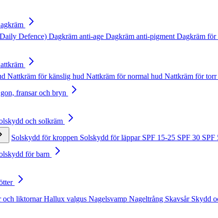
Dagkräm
Daily Defence)
Dagkräm anti-age
Dagkräm anti-pigment
Dagkräm för 
Nattkräm
hud
Nattkräm för känslig hud
Nattkräm för normal hud
Nattkräm för torr
Ögon, fransar och bryn
Solskydd och solkräm
Solskydd för kroppen
Solskydd för läppar
SPF 15-25
SPF 30
SPF
Solskydd för barn
ötter
 och liktornar
Hallux valgus
Nagelsvamp
Nageltrång
Skavsår
Skydd o