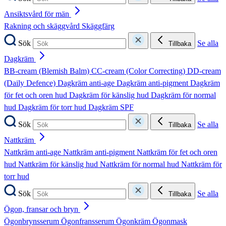
Ansiktsvård för män
Rakning och skäggvård
Skäggfärg
Sök
Se alla
Tillbaka
Dagkräm
BB-cream (Blemish Balm)
CC-cream (Color Correcting)
DD-cream
(Daily Defence)
Dagkräm anti-age
Dagkräm anti-pigment
Dagkräm
för fet och oren hud
Dagkräm för känslig hud
Dagkräm för normal
hud
Dagkräm för torr hud
Dagkräm SPF
Sök
Se alla
Tillbaka
Nattkräm
Nattkräm anti-age
Nattkräm anti-pigment
Nattkräm för fet och oren
hud
Nattkräm för känslig hud
Nattkräm för normal hud
Nattkräm för
torr hud
Sök
Se alla
Tillbaka
Ögon, fransar och bryn
Ögonbrynsserum
Ögonfransserum
Ögonkräm
Ögonmask