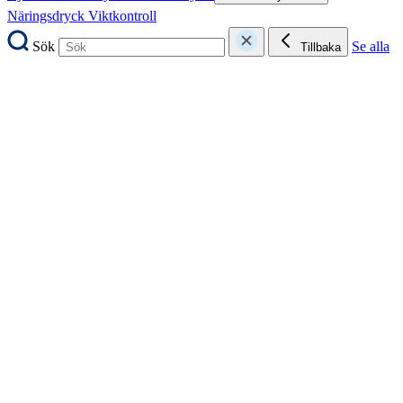
Näringsdryck
Viktkontroll
Sök
Se alla
Tillbaka
Mat och dryck
Bars
Dryck
Halstabletter
Smaksättning och sötning
Snacks och
godis
Superfood
Tuggummi
Glutenfritt
Sök
Se alla
Tillbaka
Kosttillskott och vitaminer
Kosttillskott
Vitaminer och mineraler
Kosttillskott
Vitaminer och mineraler
Sök
Se alla
Tillbaka
Kosttillskott
Alger
Ashwagandha
Avslappning
Energi
Gurkmeja
Hår, hud och
naglar
Kollagen
Lust
Muskler och leder
Omega-3
PMS och
klimakteriet
Slemhinnor
Synförmåga
Sök
Se alla
Tillbaka