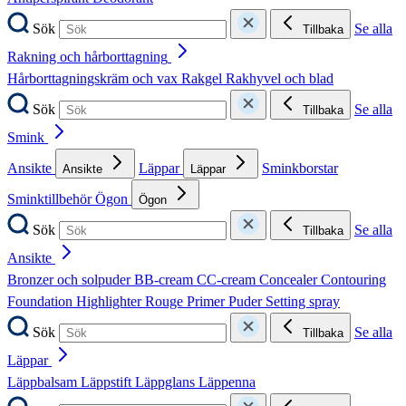
Sök
Se alla
Tillbaka
Rakning och hårborttagning
Hårborttagningskräm och vax
Rakgel
Rakhyvel och blad
Sök
Se alla
Tillbaka
Smink
Ansikte
Läppar
Sminkborstar
Ansikte
Läppar
Sminktillbehör
Ögon
Ögon
Sök
Se alla
Tillbaka
Ansikte
Bronzer och solpuder
BB-cream
CC-cream
Concealer
Contouring
Foundation
Highlighter
Rouge
Primer
Puder
Setting spray
Sök
Se alla
Tillbaka
Läppar
Läppbalsam
Läppstift
Läppglans
Läppenna