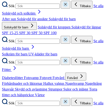
Sök
Se alla
Tillbaka
Solskydd och solkräm
After sun
Solskydd för ansikte
Solskydd för barn
Solskydd för kroppen
Solskydd för läppar
Solskydd för barn
SPF 15-25
SPF 30
SPF 50
SPF 100
Sök
Se alla
Tillbaka
Solskydd för barn
Solkräm för barn
UV-kläder för barn
Sök
Se alla
Tillbaka
Fötter
Diabetesfötter
Fotsvamp
Fotsvett
Fotvård
Fotvård
Förhårdnader och liktornar
Hallux valgus
Nagelsvamp
Nageltrång
Skavsår
Skydd och avlastning
Strumpor
Sulor och inlägg
Torra
fötter och hälsprickor
Vårtor
Sök
Se alla
Tillbaka