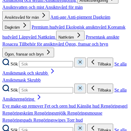
Ansiktsolja och serum
Ansiktsrengöring
Ansiktsrengöring
Ansiktsvatten och mist
Ansiktsvård för män
Anti-age
Anti-pigment
Dagkräm
Ansiktsvård för män
Premium hudvård
Ekologisk ansiktsvård
Koreansk
Dagkräm
hudvård
Läppvård
Nattkräm
Presentask ansikte
Nattkräm
Rosacea
Tillbehör för ansiktsvård
Ögon, fransar och bryn
Ögon, fransar och bryn
Sök
Se alla
Tillbaka
Ansiktsmask och skrubb
Ansiktsmask
Skrubb
Sök
Se alla
Tillbaka
Ansiktsrengöring
Eye make-up remover
Fet och oren hud
Känslig hud
Rengöringsgel
Rengöringskräm
Rengöringsmjölk
Rengöringsmousse
Rengöringspads
Rengöringswipes
Torr hud
Sök
Se alla
Tillbaka