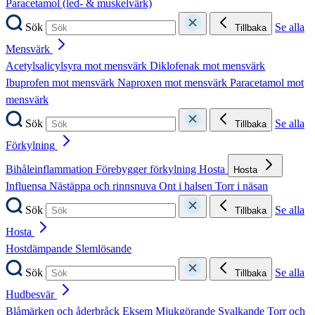
Paracetamol (led- & muskelvärk)
Sök
Se alla
Tillbaka
Mensvärk
Acetylsalicylsyra mot mensvärk
Diklofenak mot mensvärk
Ibuprofen mot mensvärk
Naproxen mot mensvärk
Paracetamol mot
mensvärk
Sök
Se alla
Tillbaka
Förkylning
Bihåleinflammation
Förebygger förkylning
Hosta
Hosta
Influensa
Nästäppa och rinnsnuva
Ont i halsen
Torr i näsan
Sök
Se alla
Tillbaka
Hosta
Hostdämpande
Slemlösande
Sök
Se alla
Tillbaka
Hudbesvär
Blåmärken och åderbråck
Eksem
Mjukgörande
Svalkande
Torr och