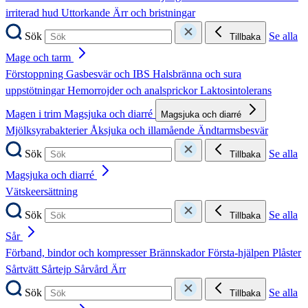
irriterad hud
Uttorkande
Ärr och bristningar
Sök
Se alla
Tillbaka
Mage och tarm
Förstoppning
Gasbesvär och IBS
Halsbränna och sura
uppstötningar
Hemorrojder och analsprickor
Laktosintolerans
Magen i trim
Magsjuka och diarré
Magsjuka och diarré
Mjölksyrabakterier
Åksjuka och illamående
Ändtarmsbesvär
Sök
Se alla
Tillbaka
Magsjuka och diarré
Vätskeersättning
Sök
Se alla
Tillbaka
Sår
Förband, bindor och kompresser
Brännskador
Första-hjälpen
Plåster
Sårtvätt
Sårtejp
Sårvård
Ärr
Sök
Se alla
Tillbaka