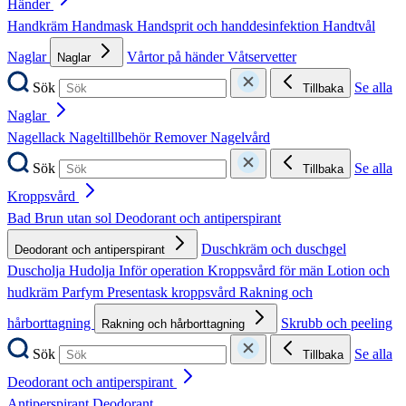
Händer
Handkräm
Handmask
Handsprit och handdesinfektion
Handtvål
Naglar
Vårtor på händer
Våtservetter
Naglar
Sök
Se alla
Tillbaka
Naglar
Nagellack
Nageltillbehör
Remover
Nagelvård
Sök
Se alla
Tillbaka
Kroppsvård
Bad
Brun utan sol
Deodorant och antiperspirant
Duschkräm och duschgel
Deodorant och antiperspirant
Duscholja
Hudolja
Inför operation
Kroppsvård för män
Lotion och
hudkräm
Parfym
Presentask kroppsvård
Rakning och
hårborttagning
Skrubb och peeling
Rakning och hårborttagning
Sök
Se alla
Tillbaka
Deodorant och antiperspirant
Antiperspirant
Deodorant