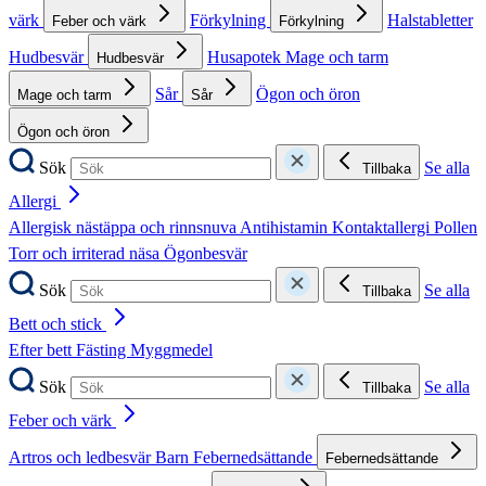
värk
Förkylning
Halstabletter
Feber och värk
Förkylning
Hudbesvär
Husapotek
Mage och tarm
Hudbesvär
Sår
Ögon och öron
Mage och tarm
Sår
Ögon och öron
Sök
Se alla
Tillbaka
Allergi
Allergisk nästäppa och rinnsnuva
Antihistamin
Kontaktallergi
Pollen
Torr och irriterad näsa
Ögonbesvär
Sök
Se alla
Tillbaka
Bett och stick
Efter bett
Fästing
Myggmedel
Sök
Se alla
Tillbaka
Feber och värk
Artros och ledbesvär
Barn
Febernedsättande
Febernedsättande