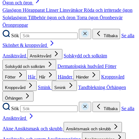
Ögon och öron
Glasögon
Hörapparat
Linser
Linsvätskor
Röda och irriterade ögon
Solglasögon
Tillbehör ögon och öron
Torra ögon
Öronbesvär
Öronproppar
Sök
Se alla
Tillbaka
Skönhet & kroppsvård
Ansiktsvård
Solskydd och solkräm
Ansiktsvård
Dermatologisk hudvård
Fötter
Solskydd och solkräm
Hår
Händer
Kroppsvård
Fötter
Hår
Händer
Smink
Tandblekning
Örhängen
Kroppsvård
Smink
Örhängen
Sök
Se alla
Tillbaka
Ansiktsvård
Akne
Ansiktsmask och skrubb
Ansiktsmask och skrubb