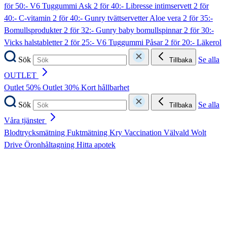
för 50:- V6 Tuggummi Ask
2 för 40:- Libresse intimservett
2 för
40:- C-vitamin
2 för 40:- Gunry tvättservetter Aloe vera
2 för 35:-
Bomullsprodukter
2 för 32:- Gunry baby bomullspinnar
2 för 30:-
Vicks halstabletter
2 för 25:- V6 Tuggummi Påsar
2 för 20:- Läkerol
Sök
Se alla
Tillbaka
OUTLET
Outlet 50%
Outlet 30%
Kort hållbarhet
Sök
Se alla
Tillbaka
Våra tjänster
Blodtrycksmätning
Fuktmätning
Kry
Vaccination
Välvald
Wolt
Drive
Öronhåltagning
Hitta apotek