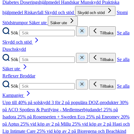
Diabetes
Doseringshjälpmedel
Handskar
Munskydd
Praktiska
hjälpmedel
Riskavfall
Skydd och stöd
Stomi
Skydd och stöd
Stödstrumpor
Säker ute
Säker ute
Sök
Se alla
Tillbaka
Skydd och stöd
Duschskydd
Sök
Se alla
Tillbaka
Säker ute
Reflexer
Broddar
Sök
Se alla
Tillbaka
Kampanjer
Upp till 40% på solskydd
3 för 2 på populära DOZ-produkter
30%
på ACO Spotless & Purifying - Medlemserbjudande!
25% på
Isadora
25% på Rosenserien + Sweden Eco
25% på Eneomey
20%
på Aptus
25% vid köp av 2 på Millu
25% vid köp av 2 på Hagi och
Lip Intimate Care
25% vid köp av 2 på Bioregena och Beachkind