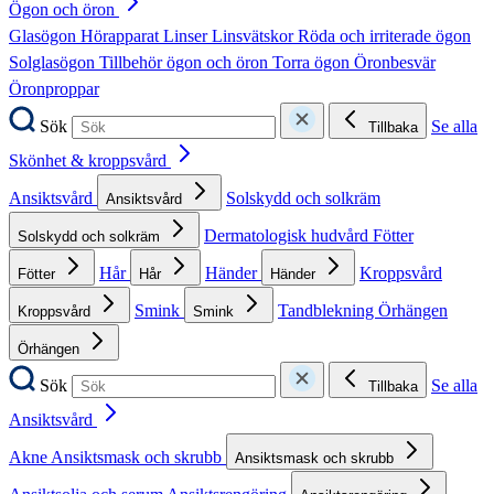
Ögon och öron
Glasögon
Hörapparat
Linser
Linsvätskor
Röda och irriterade ögon
Solglasögon
Tillbehör ögon och öron
Torra ögon
Öronbesvär
Öronproppar
Sök
Se alla
Tillbaka
Skönhet & kroppsvård
Ansiktsvård
Solskydd och solkräm
Ansiktsvård
Dermatologisk hudvård
Fötter
Solskydd och solkräm
Hår
Händer
Kroppsvård
Fötter
Hår
Händer
Smink
Tandblekning
Örhängen
Kroppsvård
Smink
Örhängen
Sök
Se alla
Tillbaka
Ansiktsvård
Akne
Ansiktsmask och skrubb
Ansiktsmask och skrubb