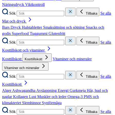
Näringsdryck
Viktkontroll
Sök
Se alla
Tillbaka
Mat och dryck
Bars
Dryck
Halstabletter
Smaksättning och sötning
Snacks och
godis
Superfood
Tuggummi
Glutenfritt
Sök
Se alla
Tillbaka
Kosttillskott och vitaminer
Kosttillskott
Vitaminer och mineraler
Kosttillskott
Vitaminer och mineraler
Sök
Se alla
Tillbaka
Kosttillskott
Alger
Ashwagandha
Avslappning
Energi
Gurkmeja
Hår, hud och
naglar
Kollagen
Lust
Muskler och leder
Omega-3
PMS och
klimakteriet
Slemhinnor
Synförmåga
Sök
Se alla
Tillbaka