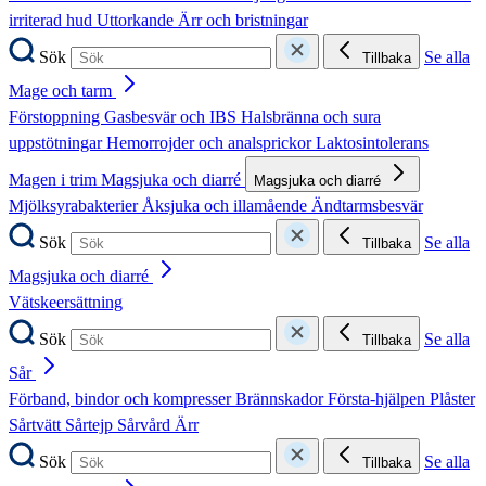
irriterad hud
Uttorkande
Ärr och bristningar
Sök
Se alla
Tillbaka
Mage och tarm
Förstoppning
Gasbesvär och IBS
Halsbränna och sura
uppstötningar
Hemorrojder och analsprickor
Laktosintolerans
Magen i trim
Magsjuka och diarré
Magsjuka och diarré
Mjölksyrabakterier
Åksjuka och illamående
Ändtarmsbesvär
Sök
Se alla
Tillbaka
Magsjuka och diarré
Vätskeersättning
Sök
Se alla
Tillbaka
Sår
Förband, bindor och kompresser
Brännskador
Första-hjälpen
Plåster
Sårtvätt
Sårtejp
Sårvård
Ärr
Sök
Se alla
Tillbaka