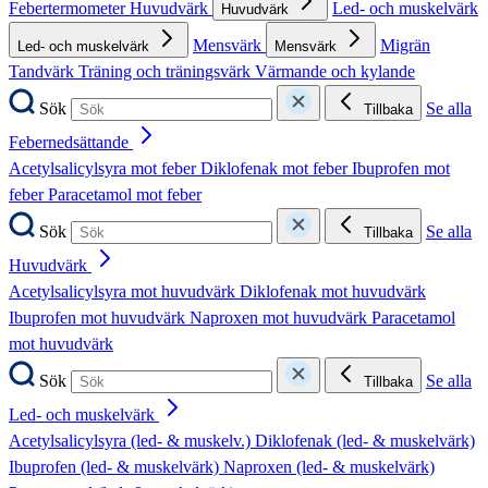
Febertermometer
Huvudvärk
Led- och muskelvärk
Huvudvärk
Mensvärk
Migrän
Led- och muskelvärk
Mensvärk
Tandvärk
Träning och träningsvärk
Värmande och kylande
Sök
Se alla
Tillbaka
Febernedsättande
Acetylsalicylsyra mot feber
Diklofenak mot feber
Ibuprofen mot
feber
Paracetamol mot feber
Sök
Se alla
Tillbaka
Huvudvärk
Acetylsalicylsyra mot huvudvärk
Diklofenak mot huvudvärk
Ibuprofen mot huvudvärk
Naproxen mot huvudvärk
Paracetamol
mot huvudvärk
Sök
Se alla
Tillbaka
Led- och muskelvärk
Acetylsalicylsyra (led- & muskelv.)
Diklofenak (led- & muskelvärk)
Ibuprofen (led- & muskelvärk)
Naproxen (led- & muskelvärk)