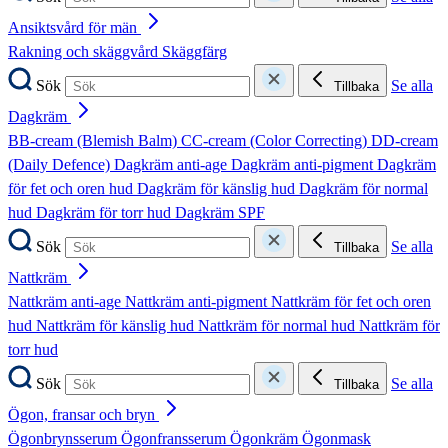
Ansiktsvård för män
Rakning och skäggvård
Skäggfärg
Sök
Se alla
Tillbaka
Dagkräm
BB-cream (Blemish Balm)
CC-cream (Color Correcting)
DD-cream
(Daily Defence)
Dagkräm anti-age
Dagkräm anti-pigment
Dagkräm
för fet och oren hud
Dagkräm för känslig hud
Dagkräm för normal
hud
Dagkräm för torr hud
Dagkräm SPF
Sök
Se alla
Tillbaka
Nattkräm
Nattkräm anti-age
Nattkräm anti-pigment
Nattkräm för fet och oren
hud
Nattkräm för känslig hud
Nattkräm för normal hud
Nattkräm för
torr hud
Sök
Se alla
Tillbaka
Ögon, fransar och bryn
Ögonbrynsserum
Ögonfransserum
Ögonkräm
Ögonmask