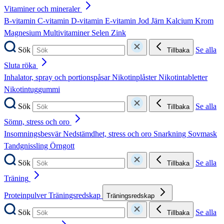
Vitaminer och mineraler
B-vitamin
C-vitamin
D-vitamin
E-vitamin
Jod
Järn
Kalcium
Krom
Magnesium
Multivitaminer
Selen
Zink
Sök
Se alla
Tillbaka
Sluta röka
Inhalator, spray och portionspåsar
Nikotinplåster
Nikotintabletter
Nikotintuggummi
Sök
Se alla
Tillbaka
Sömn, stress och oro
Insomningsbesvär
Nedstämdhet, stress och oro
Snarkning
Sovmask
Tandgnissling
Örngott
Sök
Se alla
Tillbaka
Träning
Proteinpulver
Träningsredskap
Träningsredskap
Sök
Se alla
Tillbaka