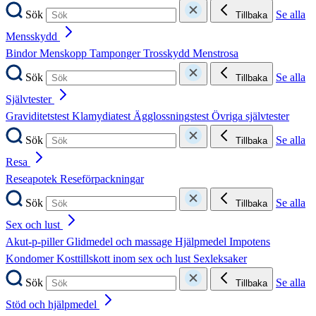
Sök
Se alla
Tillbaka
Mensskydd
Bindor
Menskopp
Tamponger
Trosskydd
Menstrosa
Sök
Se alla
Tillbaka
Självtester
Graviditetstest
Klamydiatest
Ägglossningstest
Övriga självtester
Sök
Se alla
Tillbaka
Resa
Reseapotek
Reseförpackningar
Sök
Se alla
Tillbaka
Sex och lust
Akut-p-piller
Glidmedel och massage
Hjälpmedel
Impotens
Kondomer
Kosttillskott inom sex och lust
Sexleksaker
Sök
Se alla
Tillbaka
Stöd och hjälpmedel