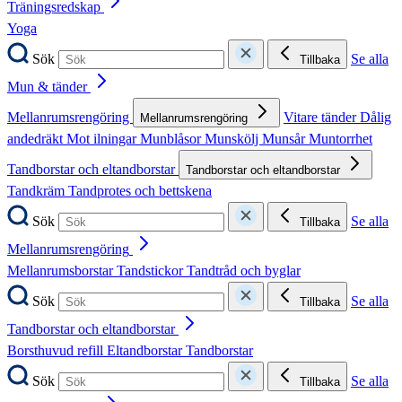
Träningsredskap
Yoga
Sök
Se alla
Tillbaka
Mun & tänder
Mellanrumsrengöring
Vitare tänder
Dålig
Mellanrumsrengöring
andedräkt
Mot ilningar
Munblåsor
Munskölj
Munsår
Muntorrhet
Tandborstar och eltandborstar
Tandborstar och eltandborstar
Tandkräm
Tandprotes och bettskena
Sök
Se alla
Tillbaka
Mellanrumsrengöring
Mellanrumsborstar
Tandstickor
Tandtråd och byglar
Sök
Se alla
Tillbaka
Tandborstar och eltandborstar
Borsthuvud refill
Eltandborstar
Tandborstar
Sök
Se alla
Tillbaka