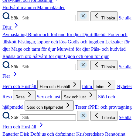
Graviditet och förlossning
Hudvård mamma
Mammakläder
Sök
Se alla
Tillbaka
Djur
Avmaskning
Bindor och förband för djur
Djurtillbehör
Foder och
tillskott
Fästingar, loppor och löss
Godis och tuggben
Leksaker för
djur
Mage och tarm för djur
Munvård för djur
Päls- och hudvård
Rädsla och oro
Sårvård för djur
Ögon och öron för djur
Sök
Se alla
Tillbaka
Fler
Hem och Hushåll
Intim
Nyheter
Hem och Hushåll
Intim
Resa
Sex och lust
Stöd och
Resa
Sex och lust
hjälpmedel
Tester (PPE) och provtagning
Stöd och hjälpmedel
Sök
Se alla
Tillbaka
Hem och Hushåll
Batterier
Disk
Doftljus och doftpinnar
Krisberedskap
Rengöring