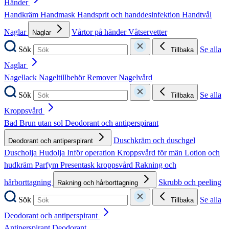
Händer
Handkräm
Handmask
Handsprit och handdesinfektion
Handtvål
Naglar
Vårtor på händer
Våtservetter
Naglar
Sök
Se alla
Tillbaka
Naglar
Nagellack
Nageltillbehör
Remover
Nagelvård
Sök
Se alla
Tillbaka
Kroppsvård
Bad
Brun utan sol
Deodorant och antiperspirant
Duschkräm och duschgel
Deodorant och antiperspirant
Duscholja
Hudolja
Inför operation
Kroppsvård för män
Lotion och
hudkräm
Parfym
Presentask kroppsvård
Rakning och
hårborttagning
Skrubb och peeling
Rakning och hårborttagning
Sök
Se alla
Tillbaka
Deodorant och antiperspirant
Antiperspirant
Deodorant