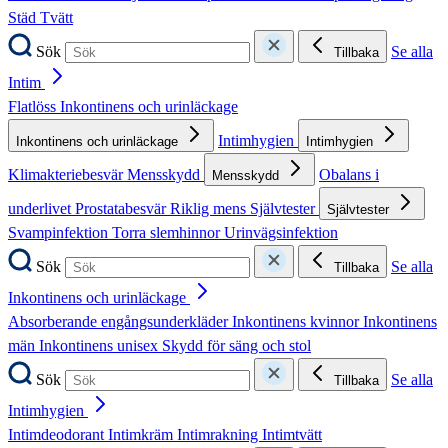
Städ
Tvätt
Sök
Se alla
Tillbaka
Intim
Flatlöss
Inkontinens och urinläckage
Intimhygien
Inkontinens och urinläckage
Intimhygien
Klimakteriebesvär
Mensskydd
Obalans i
Mensskydd
underlivet
Prostatabesvär
Riklig mens
Självtester
Självtester
Svampinfektion
Torra slemhinnor
Urinvägsinfektion
Sök
Se alla
Tillbaka
Inkontinens och urinläckage
Absorberande engångsunderkläder
Inkontinens kvinnor
Inkontinens
män
Inkontinens unisex
Skydd för säng och stol
Sök
Se alla
Tillbaka
Intimhygien
Intimdeodorant
Intimkräm
Intimrakning
Intimtvätt