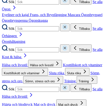
Sök
Se alla
Tillbaka
Ögon
Eyeliner och kajal
Frans- och Brynfärgning
Mascara
Ögonbrynsgel
Ögonbrynspenna
Ögonskugga
Sök
Se alla
Tillbaka
Örhängen
Öronhåltagning
Sök
Se alla
Tillbaka
Kost & hälsa
Hälsa och livsstil
Kosttillskott och vitaminer
Hälsa och livsstil
Sluta röka
Sömn,
Kosttillskott och vitaminer
Sluta röka
stress och oro
Träning
Sömn, stress och oro
Träning
Sök
Se alla
Tillbaka
Hälsa och livsstil
Hjärta och blodtryck
Mat och dryck
Mat och dryck