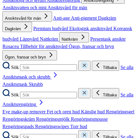
Ansiktsolja och serum
Ansiktsrengöring
Ansiktsrengöring
Ansiktsvatten och mist
Ansiktsvård för män
Anti-age
Anti-pigment
Dagkräm
Ansiktsvård för män
Premium hudvård
Ekologisk ansiktsvård
Koreansk
Dagkräm
hudvård
Läppvård
Nattkräm
Presentask ansikte
Nattkräm
Rosacea
Tillbehör för ansiktsvård
Ögon, fransar och bryn
Ögon, fransar och bryn
Sök
Se alla
Tillbaka
Ansiktsmask och skrubb
Ansiktsmask
Skrubb
Sök
Se alla
Tillbaka
Ansiktsrengöring
Eye make-up remover
Fet och oren hud
Känslig hud
Rengöringsgel
Rengöringskräm
Rengöringsmjölk
Rengöringsmousse
Rengöringspads
Rengöringswipes
Torr hud
Sök
Se alla
Tillbaka