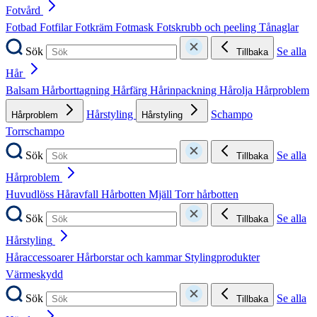
Fotvård
Fotbad
Fotfilar
Fotkräm
Fotmask
Fotskrubb och peeling
Tånaglar
Sök
Se alla
Tillbaka
Hår
Balsam
Hårborttagning
Hårfärg
Hårinpackning
Hårolja
Hårproblem
Hårstyling
Schampo
Hårproblem
Hårstyling
Torrschampo
Sök
Se alla
Tillbaka
Hårproblem
Huvudlöss
Håravfall
Hårbotten
Mjäll
Torr hårbotten
Sök
Se alla
Tillbaka
Hårstyling
Håraccessoarer
Hårborstar och kammar
Stylingprodukter
Värmeskydd
Sök
Se alla
Tillbaka