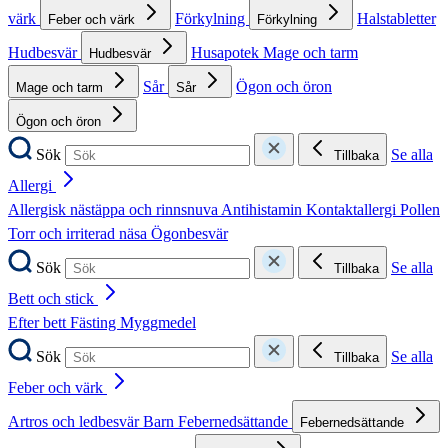
värk
Förkylning
Halstabletter
Feber och värk
Förkylning
Hudbesvär
Husapotek
Mage och tarm
Hudbesvär
Sår
Ögon och öron
Mage och tarm
Sår
Ögon och öron
Sök
Se alla
Tillbaka
Allergi
Allergisk nästäppa och rinnsnuva
Antihistamin
Kontaktallergi
Pollen
Torr och irriterad näsa
Ögonbesvär
Sök
Se alla
Tillbaka
Bett och stick
Efter bett
Fästing
Myggmedel
Sök
Se alla
Tillbaka
Feber och värk
Artros och ledbesvär
Barn
Febernedsättande
Febernedsättande