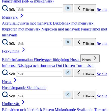
Paracetamol (led- & muskelvärk)
Sök
Se alla
Tillbaka
Mensvärk
Acetylsalicylsyra mot mensvärk
Diklofenak mot mensvärk
Ibuprofen mot mensvärk
Naproxen mot mensvärk
Paracetamol mot
mensvärk
Sök
Se alla
Tillbaka
Förkylning
Bihåleinflammation
Förebygger förkylning
Hosta
Hosta
Influensa
Nästäppa och rinnsnuva
Ont i halsen
Torr i näsan
Sök
Se alla
Tillbaka
Hosta
Hostdämpande
Slemlösande
Sök
Se alla
Tillbaka
Hudbesvär
Blåmärken och åderbråck
Eksem
Mjukgörande
Svalkande
Torr och