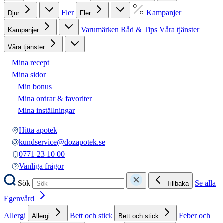
Fler
Kampanjer
Djur
Fler
Varumärken
Råd & Tips
Våra tjänster
Kampanjer
Våra tjänster
Mina recept
Mina sidor
Min bonus
Mina ordrar & favoriter
Mina inställningar
Hitta apotek
kundservice@dozapotek.se
0771 23 10 00
Vanliga frågor
Sök
Se alla
Tillbaka
Egenvård
Allergi
Bett och stick
Feber och
Allergi
Bett och stick