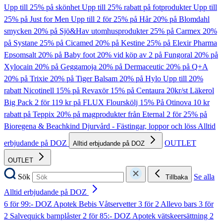
Upp till 25% på skönhet
Upp till 25% rabatt på fotprodukter
Upp till
25% på Just for Men
Upp till 2 för 25% på Hår
20% på Blomdahl
smycken
20% på Sjö&Hav utomhusprodukter
25% på Carmex
20%
på Systane
25% på Cicamed
20% på Kestine
25% på Elexir Pharma
Epsomsalt
20% på Baby foot
20% vid köp av 2 på Fungoral
20% på
Xylocain
20% på Geggamoja
20% på Dermaceutic
20% på Q+A
20% på Trixie
20% på Tiger Balsam
20% på Hylo
Upp till 20%
rabatt Nicotinell
15% på Revaxör
15% på Centaura
20kr/st Läkerol
Big Pack
2 för 119 kr på FLUX Flourskölj
15% På Otinova
10 kr
rabatt på Teppix
20% på magprodukter från Eternal
2 för 25% på
Bioregena & Beachkind
Djurvård - Fästingar, loppor och löss
Alltid
erbjudande på DOZ
OUTLET
Alltid erbjudande på DOZ
OUTLET
Sök
Se alla
Tillbaka
Alltid erbjudande på DOZ
6 för 99:- DOZ Apotek Bebis Våtservetter
3 för 2 Allevo bars
3 för
2 Salvequick barnplåster
2 för 85:- DOZ Apotek vätskeersättning
2