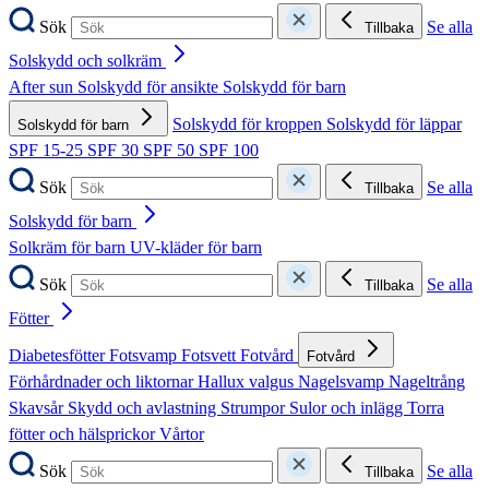
Sök
Se alla
Tillbaka
Solskydd och solkräm
After sun
Solskydd för ansikte
Solskydd för barn
Solskydd för kroppen
Solskydd för läppar
Solskydd för barn
SPF 15-25
SPF 30
SPF 50
SPF 100
Sök
Se alla
Tillbaka
Solskydd för barn
Solkräm för barn
UV-kläder för barn
Sök
Se alla
Tillbaka
Fötter
Diabetesfötter
Fotsvamp
Fotsvett
Fotvård
Fotvård
Förhårdnader och liktornar
Hallux valgus
Nagelsvamp
Nageltrång
Skavsår
Skydd och avlastning
Strumpor
Sulor och inlägg
Torra
fötter och hälsprickor
Vårtor
Sök
Se alla
Tillbaka