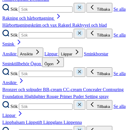
Sök
Se alla
Tillbaka
Rakning och hårborttagning
Hårborttagningskräm och vax
Rakgel
Rakhyvel och blad
Sök
Se alla
Tillbaka
Smink
Ansikte
Läppar
Sminkborstar
Ansikte
Läppar
Sminktillbehör
Ögon
Ögon
Sök
Se alla
Tillbaka
Ansikte
Bronzer och solpuder
BB-cream
CC-cream
Concealer
Contouring
Foundation
Highlighter
Rouge
Primer
Puder
Setting spray
Sök
Se alla
Tillbaka
Läppar
Läppbalsam
Läppstift
Läppglans
Läppenna