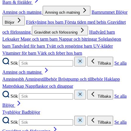
Barn & förälder
Amning och matning
Barnrummet
Blöjor
Amning och matning
Förkylning hos barn
Första tiden med bebis
Graviditet
Blöjor
och förlossning
Hudvård barn
Graviditet och förlossning
Leksaker
Mage och tarm barn
Nappar och bitringar
Solglasögon
barn
Tandvård för barn
Tvätt och rengöring barn
UV-kläder
Vitaminer för barn
Värk och feber hos barn
Sök
Se alla
Tillbaka
Amning och matning
Amningsbh
Amningstillbehör
Bröstpump och tillbehör
Haklapp
Matredskap
Nappflaskor och dinappar
Sök
Se alla
Tillbaka
Blöjor
Tygblöjor
Badblöjor
Sök
Se alla
Tillbaka