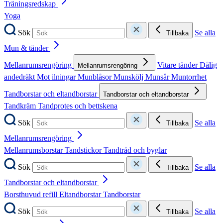
Träningsredskap
Yoga
Sök
Se alla
Tillbaka
Mun & tänder
Mellanrumsrengöring
Vitare tänder
Dålig
Mellanrumsrengöring
andedräkt
Mot ilningar
Munblåsor
Munskölj
Munsår
Muntorrhet
Tandborstar och eltandborstar
Tandborstar och eltandborstar
Tandkräm
Tandprotes och bettskena
Sök
Se alla
Tillbaka
Mellanrumsrengöring
Mellanrumsborstar
Tandstickor
Tandtråd och byglar
Sök
Se alla
Tillbaka
Tandborstar och eltandborstar
Borsthuvud refill
Eltandborstar
Tandborstar
Sök
Se alla
Tillbaka