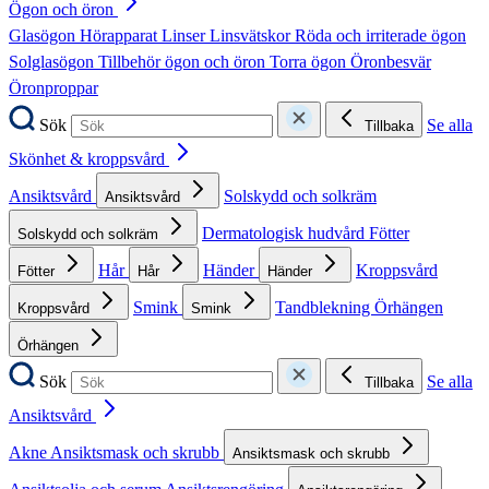
Ögon och öron
Glasögon
Hörapparat
Linser
Linsvätskor
Röda och irriterade ögon
Solglasögon
Tillbehör ögon och öron
Torra ögon
Öronbesvär
Öronproppar
Sök
Se alla
Tillbaka
Skönhet & kroppsvård
Ansiktsvård
Solskydd och solkräm
Ansiktsvård
Dermatologisk hudvård
Fötter
Solskydd och solkräm
Hår
Händer
Kroppsvård
Fötter
Hår
Händer
Smink
Tandblekning
Örhängen
Kroppsvård
Smink
Örhängen
Sök
Se alla
Tillbaka
Ansiktsvård
Akne
Ansiktsmask och skrubb
Ansiktsmask och skrubb