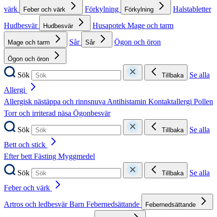
värk
Förkylning
Halstabletter
Feber och värk
Förkylning
Hudbesvär
Husapotek
Mage och tarm
Hudbesvär
Sår
Ögon och öron
Mage och tarm
Sår
Ögon och öron
Sök
Se alla
Tillbaka
Allergi
Allergisk nästäppa och rinnsnuva
Antihistamin
Kontaktallergi
Pollen
Torr och irriterad näsa
Ögonbesvär
Sök
Se alla
Tillbaka
Bett och stick
Efter bett
Fästing
Myggmedel
Sök
Se alla
Tillbaka
Feber och värk
Artros och ledbesvär
Barn
Febernedsättande
Febernedsättande