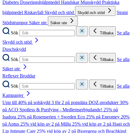
Diabetes
Doseringshjälpmedel
Handskar
Munskydd
Praktiska
hjälpmedel
Riskavfall
Skydd och stöd
Stomi
Skydd och stöd
Stödstrumpor
Säker ute
Säker ute
Sök
Se alla
Tillbaka
Skydd och stöd
Duschskydd
Sök
Se alla
Tillbaka
Säker ute
Reflexer
Broddar
Sök
Se alla
Tillbaka
Kampanjer
Upp till 40% på solskydd
3 för 2 på populära DOZ-produkter
30%
på ACO Spotless & Purifying - Medlemserbjudande!
25% på
Isadora
25% på Rosenserien + Sweden Eco
25% på Eneomey
20%
på Aptus
25% vid köp av 2 på Millu
25% vid köp av 2 på Hagi och
Lip Intimate Care
25% vid köp av 2 på Bioregena och Beachkind