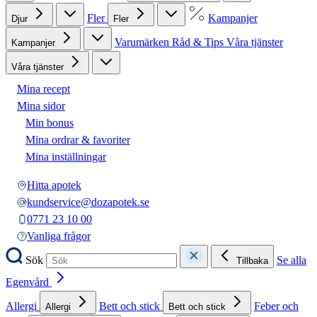
Fler
Kampanjer
Djur
Fler
Varumärken
Råd & Tips
Våra tjänster
Kampanjer
Våra tjänster
Mina recept
Mina sidor
Min bonus
Mina ordrar & favoriter
Mina inställningar
Hitta apotek
kundservice@dozapotek.se
0771 23 10 00
Vanliga frågor
Sök
Se alla
Tillbaka
Egenvård
Allergi
Bett och stick
Feber och
Allergi
Bett och stick