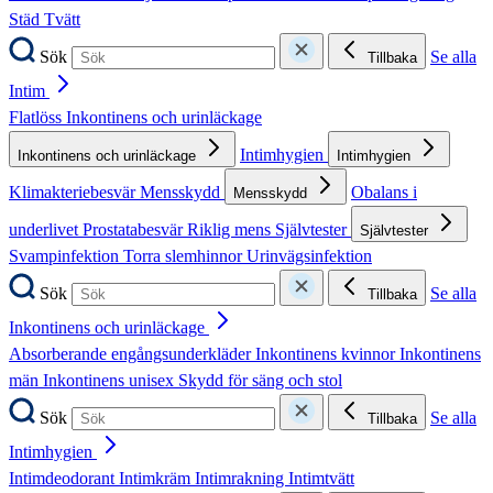
Städ
Tvätt
Sök
Se alla
Tillbaka
Intim
Flatlöss
Inkontinens och urinläckage
Intimhygien
Inkontinens och urinläckage
Intimhygien
Klimakteriebesvär
Mensskydd
Obalans i
Mensskydd
underlivet
Prostatabesvär
Riklig mens
Självtester
Självtester
Svampinfektion
Torra slemhinnor
Urinvägsinfektion
Sök
Se alla
Tillbaka
Inkontinens och urinläckage
Absorberande engångsunderkläder
Inkontinens kvinnor
Inkontinens
män
Inkontinens unisex
Skydd för säng och stol
Sök
Se alla
Tillbaka
Intimhygien
Intimdeodorant
Intimkräm
Intimrakning
Intimtvätt