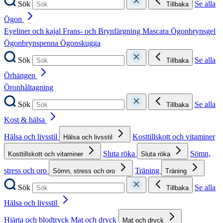
Sök
Se alla
Tillbaka
Ögon
Eyeliner och kajal
Frans- och Brynfärgning
Mascara
Ögonbrynsgel
Ögonbrynspenna
Ögonskugga
Sök
Se alla
Tillbaka
Örhängen
Öronhåltagning
Sök
Se alla
Tillbaka
Kost & hälsa
Hälsa och livsstil
Kosttillskott och vitaminer
Hälsa och livsstil
Sluta röka
Sömn,
Kosttillskott och vitaminer
Sluta röka
stress och oro
Träning
Sömn, stress och oro
Träning
Sök
Se alla
Tillbaka
Hälsa och livsstil
Hjärta och blodtryck
Mat och dryck
Mat och dryck