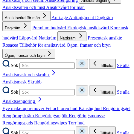
Ansiktsolja och serum
Ansiktsrengöring
Ansiktsrengöring
Ansiktsvatten och mist
Ansiktsvård för män
Anti-age
Anti-pigment
Dagkräm
Ansiktsvård för män
Premium hudvård
Ekologisk ansiktsvård
Koreansk
Dagkräm
hudvård
Läppvård
Nattkräm
Presentask ansikte
Nattkräm
Rosacea
Tillbehör för ansiktsvård
Ögon, fransar och bryn
Ögon, fransar och bryn
Sök
Se alla
Tillbaka
Ansiktsmask och skrubb
Ansiktsmask
Skrubb
Sök
Se alla
Tillbaka
Ansiktsrengöring
Eye make-up remover
Fet och oren hud
Känslig hud
Rengöringsgel
Rengöringskräm
Rengöringsmjölk
Rengöringsmousse
Rengöringspads
Rengöringswipes
Torr hud
Sök
Se alla
Tillbaka