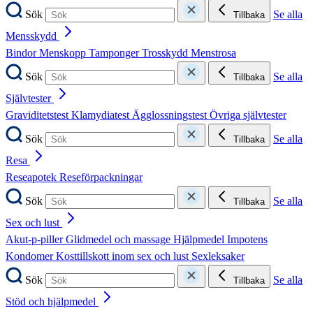
Sök
Se alla
Tillbaka
Mensskydd
Bindor
Menskopp
Tamponger
Trosskydd
Menstrosa
Sök
Se alla
Tillbaka
Självtester
Graviditetstest
Klamydiatest
Ägglossningstest
Övriga självtester
Sök
Se alla
Tillbaka
Resa
Reseapotek
Reseförpackningar
Sök
Se alla
Tillbaka
Sex och lust
Akut-p-piller
Glidmedel och massage
Hjälpmedel
Impotens
Kondomer
Kosttillskott inom sex och lust
Sexleksaker
Sök
Se alla
Tillbaka
Stöd och hjälpmedel