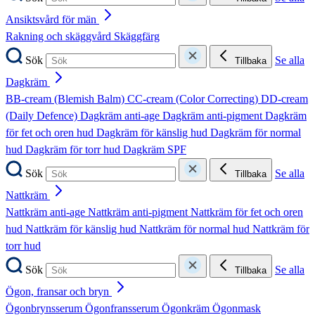
Ansiktsvård för män
Rakning och skäggvård
Skäggfärg
Sök
Se alla
Tillbaka
Dagkräm
BB-cream (Blemish Balm)
CC-cream (Color Correcting)
DD-cream
(Daily Defence)
Dagkräm anti-age
Dagkräm anti-pigment
Dagkräm
för fet och oren hud
Dagkräm för känslig hud
Dagkräm för normal
hud
Dagkräm för torr hud
Dagkräm SPF
Sök
Se alla
Tillbaka
Nattkräm
Nattkräm anti-age
Nattkräm anti-pigment
Nattkräm för fet och oren
hud
Nattkräm för känslig hud
Nattkräm för normal hud
Nattkräm för
torr hud
Sök
Se alla
Tillbaka
Ögon, fransar och bryn
Ögonbrynsserum
Ögonfransserum
Ögonkräm
Ögonmask