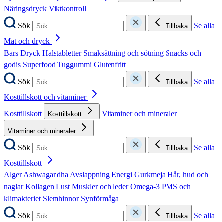
Näringsdryck
Viktkontroll
Sök
Se alla
Tillbaka
Mat och dryck
Bars
Dryck
Halstabletter
Smaksättning och sötning
Snacks och
godis
Superfood
Tuggummi
Glutenfritt
Sök
Se alla
Tillbaka
Kosttillskott och vitaminer
Kosttillskott
Vitaminer och mineraler
Kosttillskott
Vitaminer och mineraler
Sök
Se alla
Tillbaka
Kosttillskott
Alger
Ashwagandha
Avslappning
Energi
Gurkmeja
Hår, hud och
naglar
Kollagen
Lust
Muskler och leder
Omega-3
PMS och
klimakteriet
Slemhinnor
Synförmåga
Sök
Se alla
Tillbaka