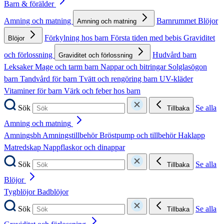
Barn & förälder
Amning och matning
Barnrummet
Blöjor
Amning och matning
Förkylning hos barn
Första tiden med bebis
Graviditet
Blöjor
och förlossning
Hudvård barn
Graviditet och förlossning
Leksaker
Mage och tarm barn
Nappar och bitringar
Solglasögon
barn
Tandvård för barn
Tvätt och rengöring barn
UV-kläder
Vitaminer för barn
Värk och feber hos barn
Sök
Se alla
Tillbaka
Amning och matning
Amningsbh
Amningstillbehör
Bröstpump och tillbehör
Haklapp
Matredskap
Nappflaskor och dinappar
Sök
Se alla
Tillbaka
Blöjor
Tygblöjor
Badblöjor
Sök
Se alla
Tillbaka