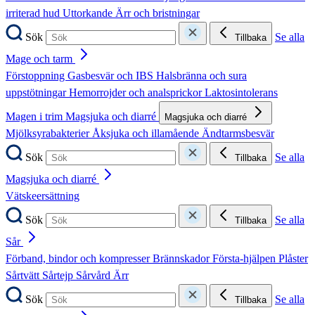
irriterad hud
Uttorkande
Ärr och bristningar
Sök
Se alla
Tillbaka
Mage och tarm
Förstoppning
Gasbesvär och IBS
Halsbränna och sura
uppstötningar
Hemorrojder och analsprickor
Laktosintolerans
Magen i trim
Magsjuka och diarré
Magsjuka och diarré
Mjölksyrabakterier
Åksjuka och illamående
Ändtarmsbesvär
Sök
Se alla
Tillbaka
Magsjuka och diarré
Vätskeersättning
Sök
Se alla
Tillbaka
Sår
Förband, bindor och kompresser
Brännskador
Första-hjälpen
Plåster
Sårtvätt
Sårtejp
Sårvård
Ärr
Sök
Se alla
Tillbaka