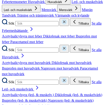
Febertermometer
Huvudvärk
Led- och muskelvärk
Huvudvärk
Mensvärk
Migrän
Led- och muskelvärk
Mensvärk
Tandvärk
Träning och träningsvärk
Värmande och kylande
Sök
Se alla
Tillbaka
Febernedsättande
Acetylsalicylsyra mot feber
Diklofenak mot feber
Ibuprofen mot
feber
Paracetamol mot feber
Sök
Se alla
Tillbaka
Huvudvärk
Acetylsalicylsyra mot huvudvärk
Diklofenak mot huvudvärk
Ibuprofen mot huvudvärk
Naproxen mot huvudvärk
Paracetamol
mot huvudvärk
Sök
Se alla
Tillbaka
Led- och muskelvärk
Acetylsalicylsyra (led- & muskelv.)
Diklofenak (led- & muskelvärk)
Ibuprofen (led- & muskelvärk)
Naproxen (led- & muskelvärk)