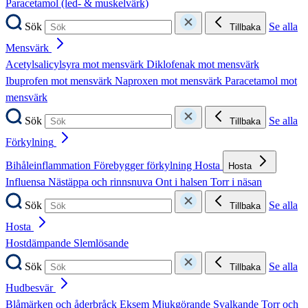
Paracetamol (led- & muskelvärk)
Sök
Se alla
Tillbaka
Mensvärk
Acetylsalicylsyra mot mensvärk
Diklofenak mot mensvärk
Ibuprofen mot mensvärk
Naproxen mot mensvärk
Paracetamol mot
mensvärk
Sök
Se alla
Tillbaka
Förkylning
Bihåleinflammation
Förebygger förkylning
Hosta
Hosta
Influensa
Nästäppa och rinnsnuva
Ont i halsen
Torr i näsan
Sök
Se alla
Tillbaka
Hosta
Hostdämpande
Slemlösande
Sök
Se alla
Tillbaka
Hudbesvär
Blåmärken och åderbråck
Eksem
Mjukgörande
Svalkande
Torr och