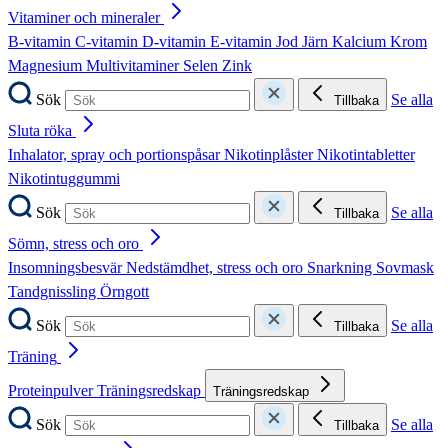
Vitaminer och mineraler
B-vitamin
C-vitamin
D-vitamin
E-vitamin
Jod
Järn
Kalcium
Krom
Magnesium
Multivitaminer
Selen
Zink
Sök
Se alla
Tillbaka
Sluta röka
Inhalator, spray och portionspåsar
Nikotinplåster
Nikotintabletter
Nikotintuggummi
Sök
Se alla
Tillbaka
Sömn, stress och oro
Insomningsbesvär
Nedstämdhet, stress och oro
Snarkning
Sovmask
Tandgnissling
Örngott
Sök
Se alla
Tillbaka
Träning
Proteinpulver
Träningsredskap
Träningsredskap
Sök
Se alla
Tillbaka