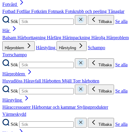
Fotvård
Fotbad
Fotfilar
Fotkräm
Fotmask
Fotskrubb och peeling
Tånaglar
Sök
Se alla
Tillbaka
Hår
Balsam
Hårborttagning
Hårfärg
Hårinpackning
Hårolja
Hårproblem
Hårstyling
Schampo
Hårproblem
Hårstyling
Torrschampo
Sök
Se alla
Tillbaka
Hårproblem
Huvudlöss
Håravfall
Hårbotten
Mjäll
Torr hårbotten
Sök
Se alla
Tillbaka
Hårstyling
Håraccessoarer
Hårborstar och kammar
Stylingprodukter
Värmeskydd
Sök
Se alla
Tillbaka