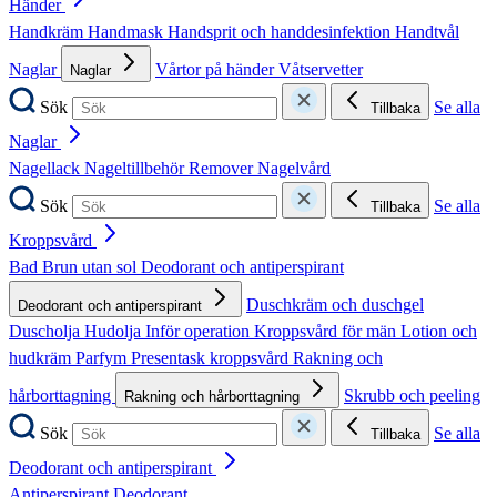
Händer
Handkräm
Handmask
Handsprit och handdesinfektion
Handtvål
Naglar
Vårtor på händer
Våtservetter
Naglar
Sök
Se alla
Tillbaka
Naglar
Nagellack
Nageltillbehör
Remover
Nagelvård
Sök
Se alla
Tillbaka
Kroppsvård
Bad
Brun utan sol
Deodorant och antiperspirant
Duschkräm och duschgel
Deodorant och antiperspirant
Duscholja
Hudolja
Inför operation
Kroppsvård för män
Lotion och
hudkräm
Parfym
Presentask kroppsvård
Rakning och
hårborttagning
Skrubb och peeling
Rakning och hårborttagning
Sök
Se alla
Tillbaka
Deodorant och antiperspirant
Antiperspirant
Deodorant