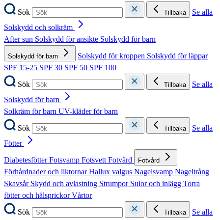
Sök
Se alla
Tillbaka
Solskydd och solkräm
After sun
Solskydd för ansikte
Solskydd för barn
Solskydd för kroppen
Solskydd för läppar
Solskydd för barn
SPF 15-25
SPF 30
SPF 50
SPF 100
Sök
Se alla
Tillbaka
Solskydd för barn
Solkräm för barn
UV-kläder för barn
Sök
Se alla
Tillbaka
Fötter
Diabetesfötter
Fotsvamp
Fotsvett
Fotvård
Fotvård
Förhårdnader och liktornar
Hallux valgus
Nagelsvamp
Nageltrång
Skavsår
Skydd och avlastning
Strumpor
Sulor och inlägg
Torra
fötter och hälsprickor
Vårtor
Sök
Se alla
Tillbaka