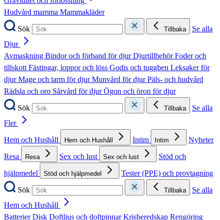
Graviditet och förlossning
Hudvård mamma
Mammakläder
Sök
Se alla
Tillbaka
Djur
Avmaskning
Bindor och förband för djur
Djurtillbehör
Foder och
tillskott
Fästingar, loppor och löss
Godis och tuggben
Leksaker för
djur
Mage och tarm för djur
Munvård för djur
Päls- och hudvård
Rädsla och oro
Sårvård för djur
Ögon och öron för djur
Sök
Se alla
Tillbaka
Fler
Hem och Hushåll
Intim
Nyheter
Hem och Hushåll
Intim
Resa
Sex och lust
Stöd och
Resa
Sex och lust
hjälpmedel
Tester (PPE) och provtagning
Stöd och hjälpmedel
Sök
Se alla
Tillbaka
Hem och Hushåll
Batterier
Disk
Doftljus och doftpinnar
Krisberedskap
Rengöring