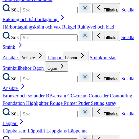
Sök
Se alla
Tillbaka
Rakning och hårborttagning
Hårborttagningskräm och vax
Rakgel
Rakhyvel och blad
Sök
Se alla
Tillbaka
Smink
Ansikte
Läppar
Sminkborstar
Ansikte
Läppar
Sminktillbehör
Ögon
Ögon
Sök
Se alla
Tillbaka
Ansikte
Bronzer och solpuder
BB-cream
CC-cream
Concealer
Contouring
Foundation
Highlighter
Rouge
Primer
Puder
Setting spray
Sök
Se alla
Tillbaka
Läppar
Läppbalsam
Läppstift
Läppglans
Läppenna