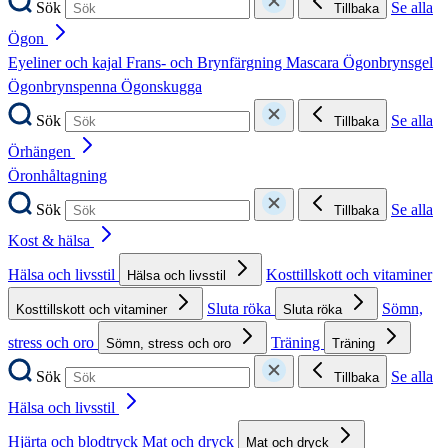
Sök
Se alla
Tillbaka
Ögon
Eyeliner och kajal
Frans- och Brynfärgning
Mascara
Ögonbrynsgel
Ögonbrynspenna
Ögonskugga
Sök
Se alla
Tillbaka
Örhängen
Öronhåltagning
Sök
Se alla
Tillbaka
Kost & hälsa
Hälsa och livsstil
Kosttillskott och vitaminer
Hälsa och livsstil
Sluta röka
Sömn,
Kosttillskott och vitaminer
Sluta röka
stress och oro
Träning
Sömn, stress och oro
Träning
Sök
Se alla
Tillbaka
Hälsa och livsstil
Hjärta och blodtryck
Mat och dryck
Mat och dryck