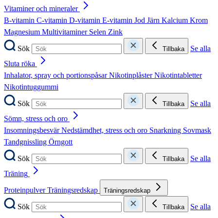
Vitaminer och mineraler
B-vitamin
C-vitamin
D-vitamin
E-vitamin
Jod
Järn
Kalcium
Krom
Magnesium
Multivitaminer
Selen
Zink
Sök
Se alla
Tillbaka
Sluta röka
Inhalator, spray och portionspåsar
Nikotinplåster
Nikotintabletter
Nikotintuggummi
Sök
Se alla
Tillbaka
Sömn, stress och oro
Insomningsbesvär
Nedstämdhet, stress och oro
Snarkning
Sovmask
Tandgnissling
Örngott
Sök
Se alla
Tillbaka
Träning
Proteinpulver
Träningsredskap
Träningsredskap
Sök
Se alla
Tillbaka