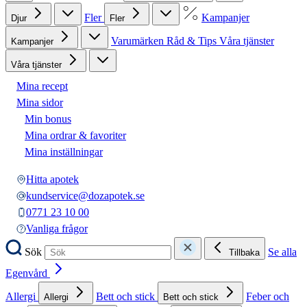
Fler
Kampanjer
Djur
Fler
Varumärken
Råd & Tips
Våra tjänster
Kampanjer
Våra tjänster
Mina recept
Mina sidor
Min bonus
Mina ordrar & favoriter
Mina inställningar
Hitta apotek
kundservice@dozapotek.se
0771 23 10 00
Vanliga frågor
Sök
Se alla
Tillbaka
Egenvård
Allergi
Bett och stick
Feber och
Allergi
Bett och stick