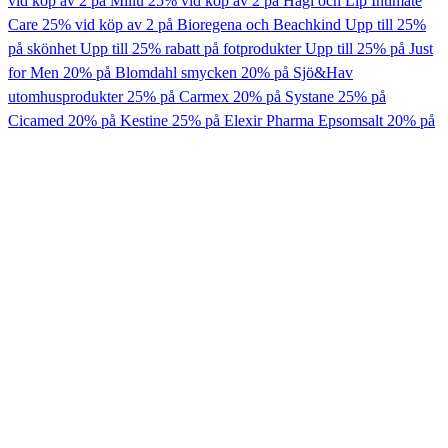
vid köp av 2 på Millu
25% vid köp av 2 på Hagi och Lip Intimate
Care
25% vid köp av 2 på Bioregena och Beachkind
Upp till 25%
på skönhet
Upp till 25% rabatt på fotprodukter
Upp till 25% på Just
for Men
20% på Blomdahl smycken
20% på Sjö&Hav
utomhusprodukter
25% på Carmex
20% på Systane
25% på
Cicamed
20% på Kestine
25% på Elexir Pharma Epsomsalt
20% på
Baby foot
20% vid köp av 2 på Fungoral
20% på Xylocain
20% på
Geggamoja
20% på Dermaceutic
20% på Q+A
20% på Trixie
20%
på Tiger Balsam
20% på Hylo
Upp till 20% rabatt Nicotinell
15%
på Revaxör
15% på Centaura
20kr/st Läkerol Big Pack
2 för 119 kr
på FLUX Flourskölj
15% På Otinova
10 kr rabatt på Teppix
20%
på magprodukter från Eternal
2 för 25% på Bioregena & Beachkind
Djurvård - Fästingar, loppor och löss
Alltid erbjudande på DOZ
OUTLET
Alltid erbjudande på DOZ
OUTLET
Sök
Se alla
Tillbaka
HÅRDAGARNA 2026
Shampoo
Balsam
Styling
Hårproblem
Håroljor & serum
Hårinpackning & hårmask
Accessoarer & tillbehör