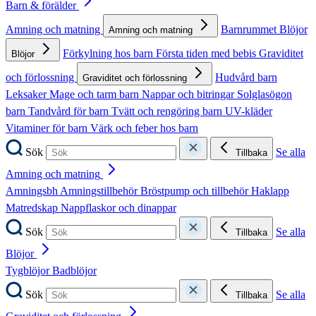
Barn & förälder
Amning och matning
Barnrummet
Blöjor
Amning och matning
Förkylning hos barn
Första tiden med bebis
Graviditet
Blöjor
och förlossning
Hudvård barn
Graviditet och förlossning
Leksaker
Mage och tarm barn
Nappar och bitringar
Solglasögon
barn
Tandvård för barn
Tvätt och rengöring barn
UV-kläder
Vitaminer för barn
Värk och feber hos barn
Sök
Se alla
Tillbaka
Amning och matning
Amningsbh
Amningstillbehör
Bröstpump och tillbehör
Haklapp
Matredskap
Nappflaskor och dinappar
Sök
Se alla
Tillbaka
Blöjor
Tygblöjor
Badblöjor
Sök
Se alla
Tillbaka