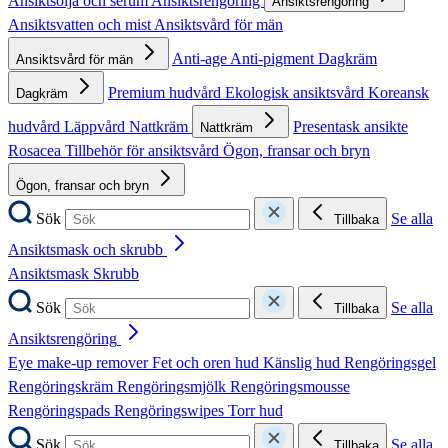
Ansiktsolja och serum
Ansiktsrengöring
Ansiktsrengöring
Ansiktsvatten och mist
Ansiktsvård för män
Anti-age
Anti-pigment
Dagkräm
Ansiktsvård för män
Premium hudvård
Ekologisk ansiktsvård
Koreansk
Dagkräm
hudvård
Läppvård
Nattkräm
Presentask ansikte
Nattkräm
Rosacea
Tillbehör för ansiktsvård
Ögon, fransar och bryn
Ögon, fransar och bryn
Sök
Se alla
Tillbaka
Ansiktsmask och skrubb
Ansiktsmask
Skrubb
Sök
Se alla
Tillbaka
Ansiktsrengöring
Eye make-up remover
Fet och oren hud
Känslig hud
Rengöringsgel
Rengöringskräm
Rengöringsmjölk
Rengöringsmousse
Rengöringspads
Rengöringswipes
Torr hud
Sök
Se alla
Tillbaka