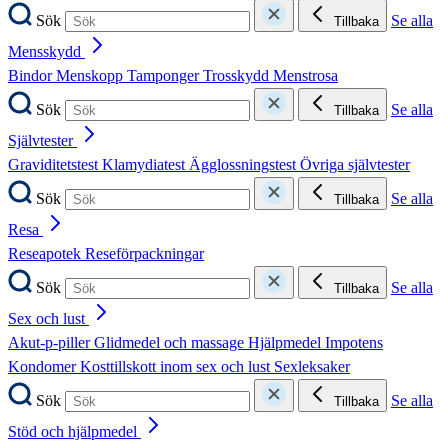
Sök
Se alla
Tillbaka
Mensskydd
Bindor
Menskopp
Tamponger
Trosskydd
Menstrosa
Sök
Se alla
Tillbaka
Självtester
Graviditetstest
Klamydiatest
Ägglossningstest
Övriga självtester
Sök
Se alla
Tillbaka
Resa
Reseapotek
Reseförpackningar
Sök
Se alla
Tillbaka
Sex och lust
Akut-p-piller
Glidmedel och massage
Hjälpmedel
Impotens
Kondomer
Kosttillskott inom sex och lust
Sexleksaker
Sök
Se alla
Tillbaka
Stöd och hjälpmedel