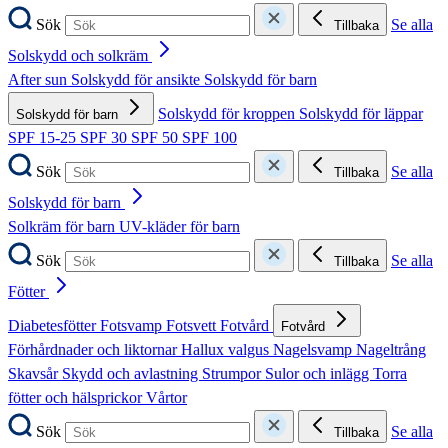
Sök
Se alla
Tillbaka
Solskydd och solkräm
After sun
Solskydd för ansikte
Solskydd för barn
Solskydd för kroppen
Solskydd för läppar
Solskydd för barn
SPF 15-25
SPF 30
SPF 50
SPF 100
Sök
Se alla
Tillbaka
Solskydd för barn
Solkräm för barn
UV-kläder för barn
Sök
Se alla
Tillbaka
Fötter
Diabetesfötter
Fotsvamp
Fotsvett
Fotvård
Fotvård
Förhårdnader och liktornar
Hallux valgus
Nagelsvamp
Nageltrång
Skavsår
Skydd och avlastning
Strumpor
Sulor och inlägg
Torra
fötter och hälsprickor
Vårtor
Sök
Se alla
Tillbaka