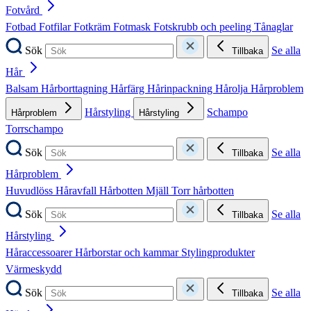
Fotvård
Fotbad
Fotfilar
Fotkräm
Fotmask
Fotskrubb och peeling
Tånaglar
Sök
Se alla
Tillbaka
Hår
Balsam
Hårborttagning
Hårfärg
Hårinpackning
Hårolja
Hårproblem
Hårstyling
Schampo
Hårproblem
Hårstyling
Torrschampo
Sök
Se alla
Tillbaka
Hårproblem
Huvudlöss
Håravfall
Hårbotten
Mjäll
Torr hårbotten
Sök
Se alla
Tillbaka
Hårstyling
Håraccessoarer
Hårborstar och kammar
Stylingprodukter
Värmeskydd
Sök
Se alla
Tillbaka