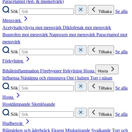
Paracetamol (led- & muskelvärk)
Sök
Se alla
Tillbaka
Mensvärk
Acetylsalicylsyra mot mensvärk
Diklofenak mot mensvärk
Ibuprofen mot mensvärk
Naproxen mot mensvärk
Paracetamol mot
mensvärk
Sök
Se alla
Tillbaka
Förkylning
Bihåleinflammation
Förebygger förkylning
Hosta
Hosta
Influensa
Nästäppa och rinnsnuva
Ont i halsen
Torr i näsan
Sök
Se alla
Tillbaka
Hosta
Hostdämpande
Slemlösande
Sök
Se alla
Tillbaka
Hudbesvär
Blåmärken och åderbråck
Eksem
Mjukgörande
Svalkande
Torr och