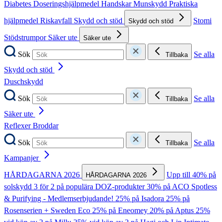
Diabetes
Doseringshjälpmedel
Handskar
Munskydd
Praktiska
hjälpmedel
Riskavfall
Skydd och stöd
Stomi
Skydd och stöd
Stödstrumpor
Säker ute
Säker ute
Sök
Se alla
Tillbaka
Skydd och stöd
Duschskydd
Sök
Se alla
Tillbaka
Säker ute
Reflexer
Broddar
Sök
Se alla
Tillbaka
Kampanjer
HÅRDAGARNA 2026
Upp till 40% på
HÅRDAGARNA 2026
solskydd
3 för 2 på populära DOZ-produkter
30% på ACO Spotless
& Purifying - Medlemserbjudande!
25% på Isadora
25% på
Rosenserien + Sweden Eco
25% på Eneomey
20% på Aptus
25%