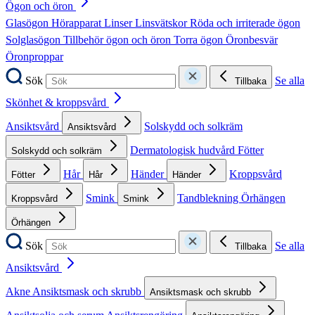
Ögon och öron
Glasögon
Hörapparat
Linser
Linsvätskor
Röda och irriterade ögon
Solglasögon
Tillbehör ögon och öron
Torra ögon
Öronbesvär
Öronproppar
Sök
Se alla
Tillbaka
Skönhet & kroppsvård
Ansiktsvård
Solskydd och solkräm
Ansiktsvård
Dermatologisk hudvård
Fötter
Solskydd och solkräm
Hår
Händer
Kroppsvård
Fötter
Hår
Händer
Smink
Tandblekning
Örhängen
Kroppsvård
Smink
Örhängen
Sök
Se alla
Tillbaka
Ansiktsvård
Akne
Ansiktsmask och skrubb
Ansiktsmask och skrubb