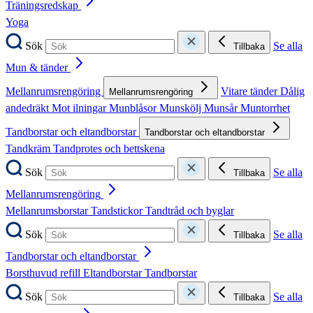
Träningsredskap
Yoga
Sök
Se alla
Tillbaka
Mun & tänder
Mellanrumsrengöring
Vitare tänder
Dålig
Mellanrumsrengöring
andedräkt
Mot ilningar
Munblåsor
Munskölj
Munsår
Muntorrhet
Tandborstar och eltandborstar
Tandborstar och eltandborstar
Tandkräm
Tandprotes och bettskena
Sök
Se alla
Tillbaka
Mellanrumsrengöring
Mellanrumsborstar
Tandstickor
Tandtråd och byglar
Sök
Se alla
Tillbaka
Tandborstar och eltandborstar
Borsthuvud refill
Eltandborstar
Tandborstar
Sök
Se alla
Tillbaka