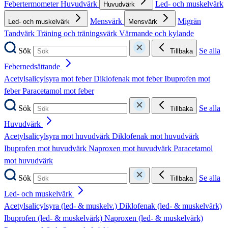
Febertermometer
Huvudvärk
Led- och muskelvärk
Huvudvärk
Mensvärk
Migrän
Led- och muskelvärk
Mensvärk
Tandvärk
Träning och träningsvärk
Värmande och kylande
Sök
Se alla
Tillbaka
Febernedsättande
Acetylsalicylsyra mot feber
Diklofenak mot feber
Ibuprofen mot
feber
Paracetamol mot feber
Sök
Se alla
Tillbaka
Huvudvärk
Acetylsalicylsyra mot huvudvärk
Diklofenak mot huvudvärk
Ibuprofen mot huvudvärk
Naproxen mot huvudvärk
Paracetamol
mot huvudvärk
Sök
Se alla
Tillbaka
Led- och muskelvärk
Acetylsalicylsyra (led- & muskelv.)
Diklofenak (led- & muskelvärk)
Ibuprofen (led- & muskelvärk)
Naproxen (led- & muskelvärk)