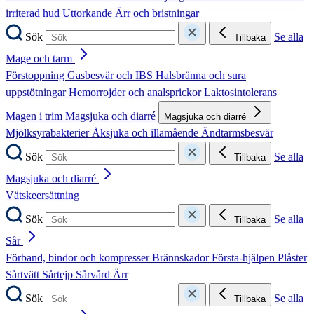
irriterad hud
Uttorkande
Ärr och bristningar
Sök
Se alla
Tillbaka
Mage och tarm
Förstoppning
Gasbesvär och IBS
Halsbränna och sura
uppstötningar
Hemorrojder och analsprickor
Laktosintolerans
Magen i trim
Magsjuka och diarré
Magsjuka och diarré
Mjölksyrabakterier
Åksjuka och illamående
Ändtarmsbesvär
Sök
Se alla
Tillbaka
Magsjuka och diarré
Vätskeersättning
Sök
Se alla
Tillbaka
Sår
Förband, bindor och kompresser
Brännskador
Första-hjälpen
Plåster
Sårtvätt
Sårtejp
Sårvård
Ärr
Sök
Se alla
Tillbaka