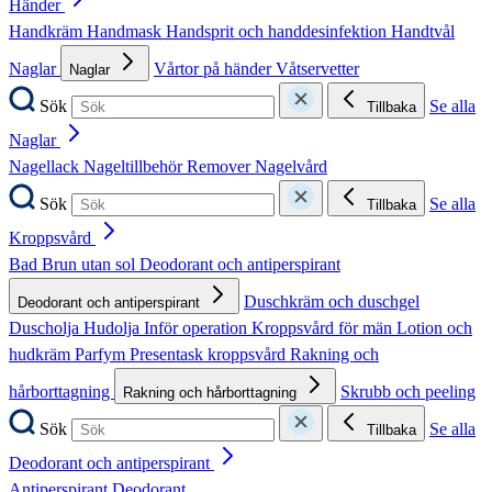
Händer
Handkräm
Handmask
Handsprit och handdesinfektion
Handtvål
Naglar
Vårtor på händer
Våtservetter
Naglar
Sök
Se alla
Tillbaka
Naglar
Nagellack
Nageltillbehör
Remover
Nagelvård
Sök
Se alla
Tillbaka
Kroppsvård
Bad
Brun utan sol
Deodorant och antiperspirant
Duschkräm och duschgel
Deodorant och antiperspirant
Duscholja
Hudolja
Inför operation
Kroppsvård för män
Lotion och
hudkräm
Parfym
Presentask kroppsvård
Rakning och
hårborttagning
Skrubb och peeling
Rakning och hårborttagning
Sök
Se alla
Tillbaka
Deodorant och antiperspirant
Antiperspirant
Deodorant