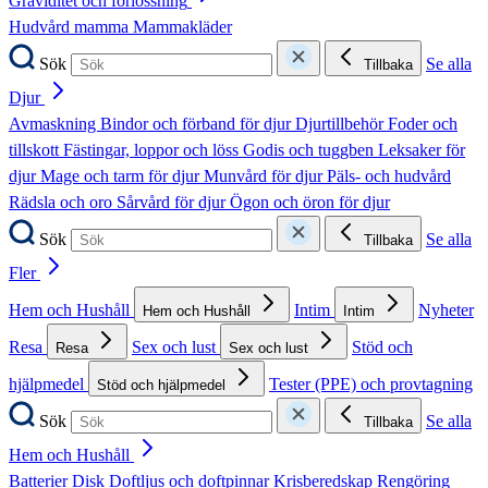
Graviditet och förlossning
Hudvård mamma
Mammakläder
Sök
Se alla
Tillbaka
Djur
Avmaskning
Bindor och förband för djur
Djurtillbehör
Foder och
tillskott
Fästingar, loppor och löss
Godis och tuggben
Leksaker för
djur
Mage och tarm för djur
Munvård för djur
Päls- och hudvård
Rädsla och oro
Sårvård för djur
Ögon och öron för djur
Sök
Se alla
Tillbaka
Fler
Hem och Hushåll
Intim
Nyheter
Hem och Hushåll
Intim
Resa
Sex och lust
Stöd och
Resa
Sex och lust
hjälpmedel
Tester (PPE) och provtagning
Stöd och hjälpmedel
Sök
Se alla
Tillbaka
Hem och Hushåll
Batterier
Disk
Doftljus och doftpinnar
Krisberedskap
Rengöring