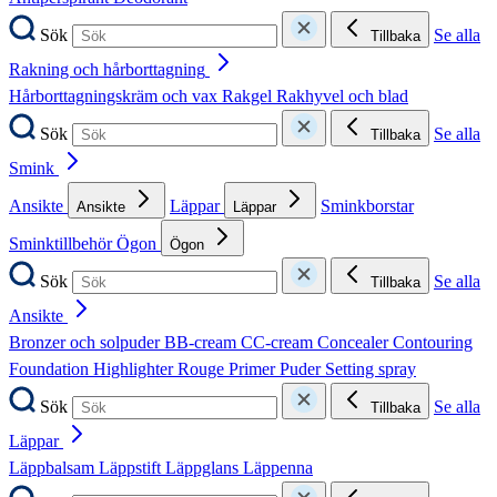
Sök
Se alla
Tillbaka
Rakning och hårborttagning
Hårborttagningskräm och vax
Rakgel
Rakhyvel och blad
Sök
Se alla
Tillbaka
Smink
Ansikte
Läppar
Sminkborstar
Ansikte
Läppar
Sminktillbehör
Ögon
Ögon
Sök
Se alla
Tillbaka
Ansikte
Bronzer och solpuder
BB-cream
CC-cream
Concealer
Contouring
Foundation
Highlighter
Rouge
Primer
Puder
Setting spray
Sök
Se alla
Tillbaka
Läppar
Läppbalsam
Läppstift
Läppglans
Läppenna