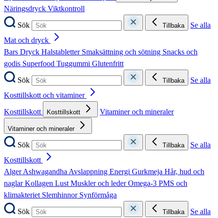
Näringsdryck
Viktkontroll
Sök
Se alla
Tillbaka
Mat och dryck
Bars
Dryck
Halstabletter
Smaksättning och sötning
Snacks och
godis
Superfood
Tuggummi
Glutenfritt
Sök
Se alla
Tillbaka
Kosttillskott och vitaminer
Kosttillskott
Vitaminer och mineraler
Kosttillskott
Vitaminer och mineraler
Sök
Se alla
Tillbaka
Kosttillskott
Alger
Ashwagandha
Avslappning
Energi
Gurkmeja
Hår, hud och
naglar
Kollagen
Lust
Muskler och leder
Omega-3
PMS och
klimakteriet
Slemhinnor
Synförmåga
Sök
Se alla
Tillbaka