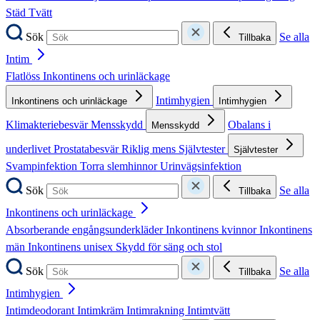
Städ
Tvätt
Sök
Se alla
Tillbaka
Intim
Flatlöss
Inkontinens och urinläckage
Intimhygien
Inkontinens och urinläckage
Intimhygien
Klimakteriebesvär
Mensskydd
Obalans i
Mensskydd
underlivet
Prostatabesvär
Riklig mens
Självtester
Självtester
Svampinfektion
Torra slemhinnor
Urinvägsinfektion
Sök
Se alla
Tillbaka
Inkontinens och urinläckage
Absorberande engångsunderkläder
Inkontinens kvinnor
Inkontinens
män
Inkontinens unisex
Skydd för säng och stol
Sök
Se alla
Tillbaka
Intimhygien
Intimdeodorant
Intimkräm
Intimrakning
Intimtvätt