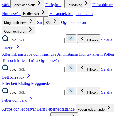
värk
Förkylning
Halstabletter
Feber och värk
Förkylning
Hudbesvär
Husapotek
Mage och tarm
Hudbesvär
Sår
Ögon och öron
Mage och tarm
Sår
Ögon och öron
Sök
Se alla
Tillbaka
Allergi
Allergisk nästäppa och rinnsnuva
Antihistamin
Kontaktallergi
Pollen
Torr och irriterad näsa
Ögonbesvär
Sök
Se alla
Tillbaka
Bett och stick
Efter bett
Fästing
Myggmedel
Sök
Se alla
Tillbaka
Feber och värk
Artros och ledbesvär
Barn
Febernedsättande
Febernedsättande