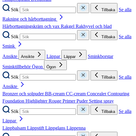
Sök
Se alla
Tillbaka
Rakning och hårborttagning
Hårborttagningskräm och vax
Rakgel
Rakhyvel och blad
Sök
Se alla
Tillbaka
Smink
Ansikte
Läppar
Sminkborstar
Ansikte
Läppar
Sminktillbehör
Ögon
Ögon
Sök
Se alla
Tillbaka
Ansikte
Bronzer och solpuder
BB-cream
CC-cream
Concealer
Contouring
Foundation
Highlighter
Rouge
Primer
Puder
Setting spray
Sök
Se alla
Tillbaka
Läppar
Läppbalsam
Läppstift
Läppglans
Läppenna