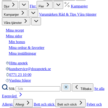
Fler
Kampanjer
Djur
Fler
Varumärken
Råd & Tips
Våra tjänster
Kampanjer
Våra tjänster
Mina recept
Mina sidor
Min bonus
Mina ordrar & favoriter
Mina inställningar
Hitta apotek
kundservice@dozapotek.se
0771 23 10 00
Vanliga frågor
Sök
Se alla
Tillbaka
Egenvård
Allergi
Bett och stick
Feber och
Allergi
Bett och stick