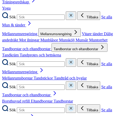
Träningsredskap
Yoga
Sök
Se alla
Tillbaka
Mun & tänder
Mellanrumsrengöring
Vitare tänder
Dålig
Mellanrumsrengöring
andedräkt
Mot ilningar
Munblåsor
Munskölj
Munsår
Muntorrhet
Tandborstar och eltandborstar
Tandborstar och eltandborstar
Tandkräm
Tandprotes och bettskena
Sök
Se alla
Tillbaka
Mellanrumsrengöring
Mellanrumsborstar
Tandstickor
Tandtråd och byglar
Sök
Se alla
Tillbaka
Tandborstar och eltandborstar
Borsthuvud refill
Eltandborstar
Tandborstar
Sök
Se alla
Tillbaka