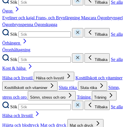
Sök
Se alla
Tillbaka
Ögon
Eyeliner och kajal
Frans- och Brynfärgning
Mascara
Ögonbrynsgel
Ögonbrynspenna
Ögonskugga
Sök
Se alla
Tillbaka
Örhängen
Öronhåltagning
Sök
Se alla
Tillbaka
Kost & hälsa
Hälsa och livsstil
Kosttillskott och vitaminer
Hälsa och livsstil
Sluta röka
Sömn,
Kosttillskott och vitaminer
Sluta röka
stress och oro
Träning
Sömn, stress och oro
Träning
Sök
Se alla
Tillbaka
Hälsa och livsstil
Hjärta och blodtryck
Mat och dryck
Mat och dryck