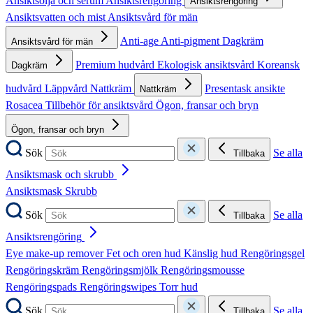
Ansiktsolja och serum
Ansiktsrengöring
Ansiktsrengöring
Ansiktsvatten och mist
Ansiktsvård för män
Anti-age
Anti-pigment
Dagkräm
Ansiktsvård för män
Premium hudvård
Ekologisk ansiktsvård
Koreansk
Dagkräm
hudvård
Läppvård
Nattkräm
Presentask ansikte
Nattkräm
Rosacea
Tillbehör för ansiktsvård
Ögon, fransar och bryn
Ögon, fransar och bryn
Sök
Se alla
Tillbaka
Ansiktsmask och skrubb
Ansiktsmask
Skrubb
Sök
Se alla
Tillbaka
Ansiktsrengöring
Eye make-up remover
Fet och oren hud
Känslig hud
Rengöringsgel
Rengöringskräm
Rengöringsmjölk
Rengöringsmousse
Rengöringspads
Rengöringswipes
Torr hud
Sök
Se alla
Tillbaka