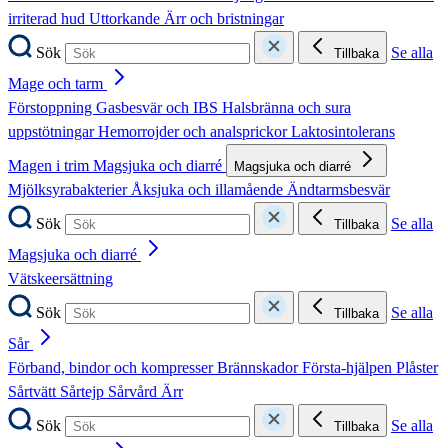
irriterad hud
Uttorkande
Ärr och bristningar
Sök
Se alla
Tillbaka
Mage och tarm
Förstoppning
Gasbesvär och IBS
Halsbränna och sura
uppstötningar
Hemorrojder och analsprickor
Laktosintolerans
Magen i trim
Magsjuka och diarré
Magsjuka och diarré
Mjölksyrabakterier
Åksjuka och illamående
Ändtarmsbesvär
Sök
Se alla
Tillbaka
Magsjuka och diarré
Vätskeersättning
Sök
Se alla
Tillbaka
Sår
Förband, bindor och kompresser
Brännskador
Första-hjälpen
Plåster
Sårtvätt
Sårtejp
Sårvård
Ärr
Sök
Se alla
Tillbaka