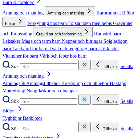
Barn & förälder
Amning och matning
Barnrummet
Blöjor
Amning och matning
Förkylning hos barn
Första tiden med bebis
Graviditet
Blöjor
och förlossning
Hudvård barn
Graviditet och förlossning
Leksaker
Mage och tarm barn
Nappar och bitringar
Solglasögon
barn
Tandvård för barn
Tvätt och rengöring barn
UV-kläder
Vitaminer för barn
Värk och feber hos barn
Sök
Se alla
Tillbaka
Amning och matning
Amningsbh
Amningstillbehör
Bröstpump och tillbehör
Haklapp
Matredskap
Nappflaskor och dinappar
Sök
Se alla
Tillbaka
Blöjor
Tygblöjor
Badblöjor
Sök
Se alla
Tillbaka