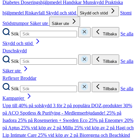
Diabetes
Doseringshjälpmedel
Handskar
Munskydd
Praktiska
hjälpmedel
Riskavfall
Skydd och stöd
Stomi
Skydd och stöd
Stödstrumpor
Säker ute
Säker ute
Sök
Se alla
Tillbaka
Skydd och stöd
Duschskydd
Sök
Se alla
Tillbaka
Säker ute
Reflexer
Broddar
Sök
Se alla
Tillbaka
Kampanjer
Upp till 40% på solskydd
3 för 2 på populära DOZ-produkter
30%
på ACO Spotless & Purifying - Medlemserbjudande!
25% på
Isadora
25% på Rosenserien + Sweden Eco
25% på Eneomey
20%
på Aptus
25% vid köp av 2 på Millu
25% vid köp av 2 på Hagi och
Lip Intimate Care
25% vid köp av 2 på Bioregena och Beachkind