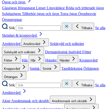
Ögon och öron
Glasögon
Hörapparat
Linser
Linsvätskor
Röda och irriterade ögon
Solglasögon
Tillbehör ögon och öron
Torra ögon
Öronbesvär
Öronproppar
Sök
Se alla
Tillbaka
Skönhet & kroppsvård
Ansiktsvård
Solskydd och solkräm
Ansiktsvård
Dermatologisk hudvård
Fötter
Solskydd och solkräm
Hår
Händer
Kroppsvård
Fötter
Hår
Händer
Smink
Tandblekning
Örhängen
Kroppsvård
Smink
Örhängen
Sök
Se alla
Tillbaka
Ansiktsvård
Akne
Ansiktsmask och skrubb
Ansiktsmask och skrubb