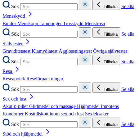
Sök
Se alla
Tillbaka
Mensskydd
Bindor
Menskopp
Tamponger
Trosskydd
Menstrosa
Sök
Se alla
Tillbaka
Självtester
Graviditetstest
Klamydiatest
Ägglossningstest
Övriga självtester
Sök
Se alla
Tillbaka
Resa
Reseapotek
Reseförpackningar
Sök
Se alla
Tillbaka
Sex och lust
Akut-p-piller
Glidmedel och massage
Hjälpmedel
Impotens
Kondomer
Kosttillskott inom sex och lust
Sexleksaker
Sök
Se alla
Tillbaka
Stöd och hjälpmedel