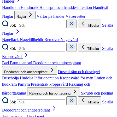
Händer
Handkräm
Handmask
Handsprit och handdesinfektion
Handtvål
Naglar
Vårtor på händer
Våtservetter
Naglar
Sök
Se alla
Tillbaka
Naglar
Nagellack
Nageltillbehör
Remover
Nagelvård
Sök
Se alla
Tillbaka
Kroppsvård
Bad
Brun utan sol
Deodorant och antiperspirant
Duschkräm och duschgel
Deodorant och antiperspirant
Duscholja
Hudolja
Inför operation
Kroppsvård för män
Lotion och
hudkräm
Parfym
Presentask kroppsvård
Rakning och
hårborttagning
Skrubb och peeling
Rakning och hårborttagning
Sök
Se alla
Tillbaka
Deodorant och antiperspirant
Antiperspirant
Deodorant