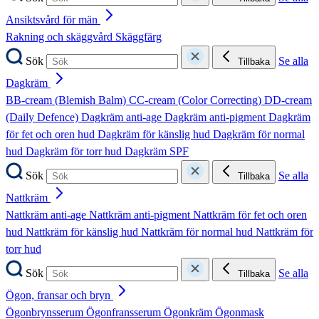
Ansiktsvård för män
Rakning och skäggvård
Skäggfärg
Sök
Se alla
Tillbaka
Dagkräm
BB-cream (Blemish Balm)
CC-cream (Color Correcting)
DD-cream
(Daily Defence)
Dagkräm anti-age
Dagkräm anti-pigment
Dagkräm
för fet och oren hud
Dagkräm för känslig hud
Dagkräm för normal
hud
Dagkräm för torr hud
Dagkräm SPF
Sök
Se alla
Tillbaka
Nattkräm
Nattkräm anti-age
Nattkräm anti-pigment
Nattkräm för fet och oren
hud
Nattkräm för känslig hud
Nattkräm för normal hud
Nattkräm för
torr hud
Sök
Se alla
Tillbaka
Ögon, fransar och bryn
Ögonbrynsserum
Ögonfransserum
Ögonkräm
Ögonmask