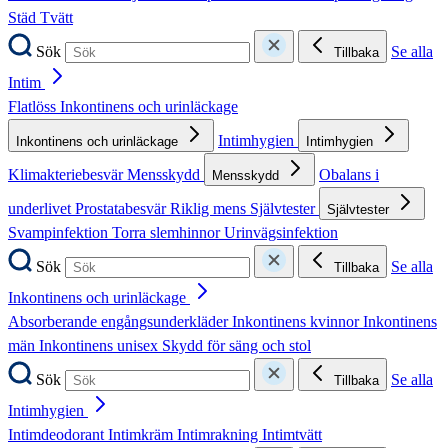
Städ
Tvätt
Sök
Se alla
Tillbaka
Intim
Flatlöss
Inkontinens och urinläckage
Intimhygien
Inkontinens och urinläckage
Intimhygien
Klimakteriebesvär
Mensskydd
Obalans i
Mensskydd
underlivet
Prostatabesvär
Riklig mens
Självtester
Självtester
Svampinfektion
Torra slemhinnor
Urinvägsinfektion
Sök
Se alla
Tillbaka
Inkontinens och urinläckage
Absorberande engångsunderkläder
Inkontinens kvinnor
Inkontinens
män
Inkontinens unisex
Skydd för säng och stol
Sök
Se alla
Tillbaka
Intimhygien
Intimdeodorant
Intimkräm
Intimrakning
Intimtvätt