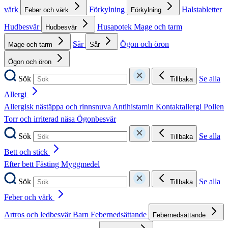
värk
Förkylning
Halstabletter
Feber och värk
Förkylning
Hudbesvär
Husapotek
Mage och tarm
Hudbesvär
Sår
Ögon och öron
Mage och tarm
Sår
Ögon och öron
Sök
Se alla
Tillbaka
Allergi
Allergisk nästäppa och rinnsnuva
Antihistamin
Kontaktallergi
Pollen
Torr och irriterad näsa
Ögonbesvär
Sök
Se alla
Tillbaka
Bett och stick
Efter bett
Fästing
Myggmedel
Sök
Se alla
Tillbaka
Feber och värk
Artros och ledbesvär
Barn
Febernedsättande
Febernedsättande