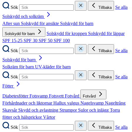
Sök
Se alla
Tillbaka
Solskydd och solkräm
After sun
Solskydd för ansikte
Solskydd för barn
Solskydd för kroppen
Solskydd för läppar
Solskydd för barn
SPF 15-25
SPF 30
SPF 50
SPF 100
Sök
Se alla
Tillbaka
Solskydd för barn
Solkräm för barn
UV-kläder för barn
Sök
Se alla
Tillbaka
Fötter
Diabetesfötter
Fotsvamp
Fotsvett
Fotvård
Fotvård
Förhårdnader och liktornar
Hallux valgus
Nagelsvamp
Nageltrång
Skavsår
Skydd och avlastning
Strumpor
Sulor och inlägg
Torra
fötter och hälsprickor
Vårtor
Sök
Se alla
Tillbaka