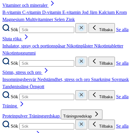
Vitaminer och mineraler
B-vitamin
C-vitamin
D-vitamin
E-vitamin
Jod
Järn
Kalcium
Krom
Magnesium
Multivitaminer
Selen
Zink
Sök
Se alla
Tillbaka
Sluta röka
Inhalator, spray och portionspåsar
Nikotinplåster
Nikotintabletter
Nikotintuggummi
Sök
Se alla
Tillbaka
Sömn, stress och oro
Insomningsbesvär
Nedstämdhet, stress och oro
Snarkning
Sovmask
Tandgnissling
Örngott
Sök
Se alla
Tillbaka
Träning
Proteinpulver
Träningsredskap
Träningsredskap
Sök
Se alla
Tillbaka