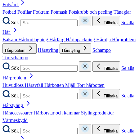
Fotvård
Fotbad
Fotfilar
Fotkräm
Fotmask
Fotskrubb och peeling
Tånaglar
Sök
Se alla
Tillbaka
Hår
Balsam
Hårborttagning
Hårfärg
Hårinpackning
Hårolja
Hårproblem
Hårstyling
Schampo
Hårproblem
Hårstyling
Torrschampo
Sök
Se alla
Tillbaka
Hårproblem
Huvudlöss
Håravfall
Hårbotten
Mjäll
Torr hårbotten
Sök
Se alla
Tillbaka
Hårstyling
Håraccessoarer
Hårborstar och kammar
Stylingprodukter
Värmeskydd
Sök
Se alla
Tillbaka