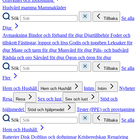
Graviditet och förlossning
Hudvård mamma
Mammakläder
Sök
Se alla
Tillbaka
Djur
Avmaskning
Bindor och förband för djur
Djurtillbehör
Foder och
tillskott
Fästingar, loppor och löss
Godis och tuggben
Leksaker för
djur
Mage och tarm för djur
Munvård för djur
Päls- och hudvård
Rädsla och oro
Sårvård för djur
Ögon och öron för djur
Sök
Se alla
Tillbaka
Fler
Hem och Hushåll
Intim
Nyheter
Hem och Hushåll
Intim
Resa
Sex och lust
Stöd och
Resa
Sex och lust
hjälpmedel
Tester (PPE) och provtagning
Stöd och hjälpmedel
Sök
Se alla
Tillbaka
Hem och Hushåll
Batterier
Disk
Doftljus och doftpinnar
Krisberedskap
Rengöring