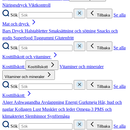
Näringsdryck
Viktkontroll
Sök
Se alla
Tillbaka
Mat och dryck
Bars
Dryck
Halstabletter
Smaksättning och sötning
Snacks och
godis
Superfood
Tuggummi
Glutenfritt
Sök
Se alla
Tillbaka
Kosttillskott och vitaminer
Kosttillskott
Vitaminer och mineraler
Kosttillskott
Vitaminer och mineraler
Sök
Se alla
Tillbaka
Kosttillskott
Alger
Ashwagandha
Avslappning
Energi
Gurkmeja
Hår, hud och
naglar
Kollagen
Lust
Muskler och leder
Omega-3
PMS och
klimakteriet
Slemhinnor
Synförmåga
Sök
Se alla
Tillbaka