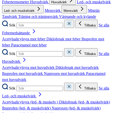
Febertermometer
Huvudvärk
Led- och muskelvärk
Huvudvärk
Mensvärk
Migrän
Led- och muskelvärk
Mensvärk
Tandvärk
Träning och träningsvärk
Värmande och kylande
Sök
Se alla
Tillbaka
Febernedsättande
Acetylsalicylsyra mot feber
Diklofenak mot feber
Ibuprofen mot
feber
Paracetamol mot feber
Sök
Se alla
Tillbaka
Huvudvärk
Acetylsalicylsyra mot huvudvärk
Diklofenak mot huvudvärk
Ibuprofen mot huvudvärk
Naproxen mot huvudvärk
Paracetamol
mot huvudvärk
Sök
Se alla
Tillbaka
Led- och muskelvärk
Acetylsalicylsyra (led- & muskelv.)
Diklofenak (led- & muskelvärk)
Ibuprofen (led- & muskelvärk)
Naproxen (led- & muskelvärk)