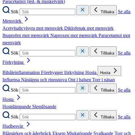
Paracetamol (led- & muskelvärk)
Sök
Se alla
Tillbaka
Mensvärk
Acetylsalicylsyra mot mensvärk
Diklofenak mot mensvärk
Ibuprofen mot mensvärk
Naproxen mot mensvärk
Paracetamol mot
mensvärk
Sök
Se alla
Tillbaka
Förkylning
Bihåleinflammation
Förebygger förkylning
Hosta
Hosta
Influensa
Nästäppa och rinnsnuva
Ont i halsen
Torr i näsan
Sök
Se alla
Tillbaka
Hosta
Hostdämpande
Slemlösande
Sök
Se alla
Tillbaka
Hudbesvär
Blåmärken och åderbråck
Eksem
Mjukgörande
Svalkande
Torr och