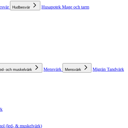
esvär
Husapotek
Mage och tarm
Hudbesvär
Mensvärk
Migrän
Tandvärk
ed- och muskelvärk
Mensvärk
rk
ol (led- & muskelvärk)