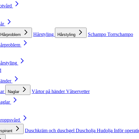
otvård
Hår
Hårstyling
Schampo
Torrschampo
Hårproblem
Hårstyling
Hårproblem
årstyling
d
Händer
lar
Vårtor på händer
Våtservetter
Naglar
Naglar
Kroppsvård
Duschkräm och duschgel
Duscholja
Hudolja
Inför operat
rspirant