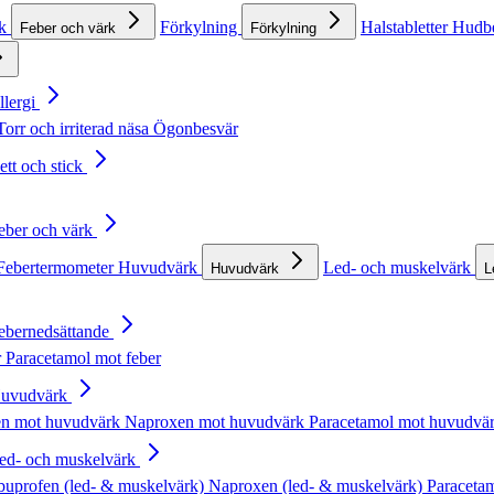
rk
Förkylning
Halstabletter
Hudb
Feber och värk
Förkylning
llergi
Torr och irriterad näsa
Ögonbesvär
ett och stick
Feber och värk
Febertermometer
Huvudvärk
Led- och muskelvärk
Huvudvärk
L
Febernedsättande
r
Paracetamol mot feber
Huvudvärk
en mot huvudvärk
Naproxen mot huvudvärk
Paracetamol mot huvudvä
Led- och muskelvärk
buprofen (led- & muskelvärk)
Naproxen (led- & muskelvärk)
Paracetam