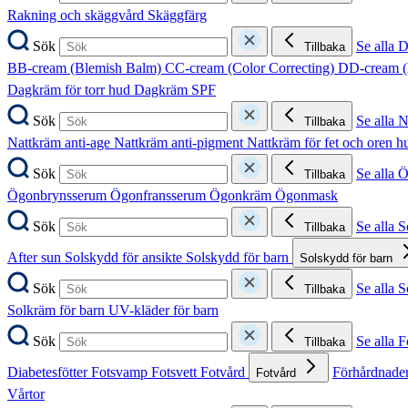
Rakning och skäggvård
Skäggfärg
Sök
Se alla 
Tillbaka
BB-cream (Blemish Balm)
CC-cream (Color Correcting)
DD-cream (
Dagkräm för torr hud
Dagkräm SPF
Sök
Se alla 
Tillbaka
Nattkräm anti-age
Nattkräm anti-pigment
Nattkräm för fet och oren 
Sök
Se alla 
Tillbaka
Ögonbrynsserum
Ögonfransserum
Ögonkräm
Ögonmask
Sök
Se alla 
Tillbaka
After sun
Solskydd för ansikte
Solskydd för barn
Solskydd för barn
Sök
Se alla 
Tillbaka
Solkräm för barn
UV-kläder för barn
Sök
Se alla F
Tillbaka
Diabetesfötter
Fotsvamp
Fotsvett
Fotvård
Förhårdnader
Fotvård
Vårtor