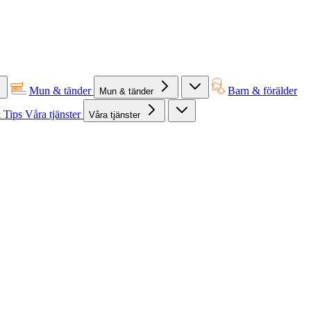
Mun & tänder
Barn & förälder
Mun & tänder
 Tips
Våra tjänster
Våra tjänster