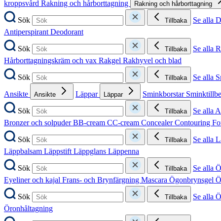
kroppsvård
Rakning och hårborttagning
Rakning och hårborttagning
Sök
Se alla 
Tillbaka
Antiperspirant
Deodorant
Sök
Se alla 
Tillbaka
Hårborttagningskräm och vax
Rakgel
Rakhyvel och blad
Sök
Se alla 
Tillbaka
Ansikte
Läppar
Sminkborstar
Sminktillb
Ansikte
Läppar
Sök
Se alla A
Tillbaka
Bronzer och solpuder
BB-cream
CC-cream
Concealer
Contouring
Fo
Sök
Se alla 
Tillbaka
Läppbalsam
Läppstift
Läppglans
Läppenna
Sök
Se alla 
Tillbaka
Eyeliner och kajal
Frans- och Brynfärgning
Mascara
Ögonbrynsgel
Ö
Sök
Se alla 
Tillbaka
Öronhåltagning