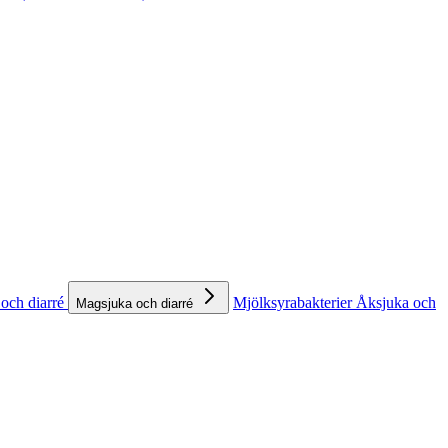
och diarré
Mjölksyrabakterier
Åksjuka och
Magsjuka och diarré