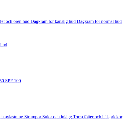
fet och oren hud
Dagkräm för känslig hud
Dagkräm för normal hud
 hud
 50
SPF 100
ch avlastning
Strumpor
Sulor och inlägg
Torra fötter och hälsprickor