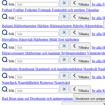
Sök
Se alla F
Tillbaka
Fotbad
Fotfilar
Fotkräm
Fotmask
Fotskrubb och peeling
Tånaglar
Sök
Se alla 
Tillbaka
Balsam
Hårborttagning
Hårfärg
Hårinpackning
Hårolja
Hårproblem
Sök
Se alla 
Tillbaka
Huvudlöss
Håravfall
Hårbotten
Mjäll
Torr hårbotten
Sök
Se alla H
Tillbaka
Håraccessoarer
Hårborstar och kammar
Stylingprodukter
Värmeskyd
Sök
Se alla 
Tillbaka
Handkräm
Handmask
Handsprit och handdesinfektion
Handtvål
Nag
Sök
Se alla 
Tillbaka
Nagellack
Nageltillbehör
Remover
Nagelvård
Sök
Se alla 
Tillbaka
Bad
Brun utan sol
Deodorant och antiperspirant
Deodorant och antipe