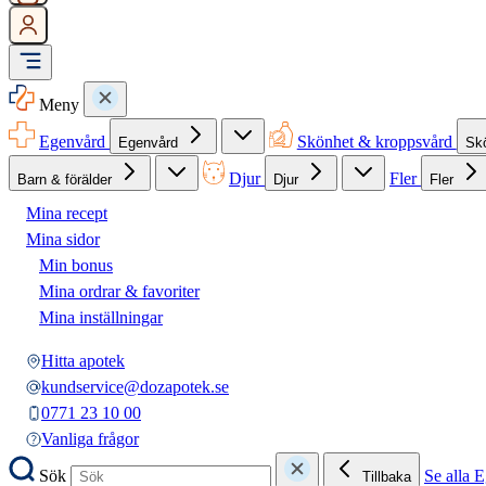
Meny
Egenvård
Skönhet & kroppsvård
Egenvård
Sk
Djur
Fler
Barn & förälder
Djur
Fler
Mina recept
Mina sidor
Min bonus
Mina ordrar & favoriter
Mina inställningar
Hitta apotek
kundservice@dozapotek.se
0771 23 10 00
Vanliga frågor
Sök
Se alla 
Tillbaka