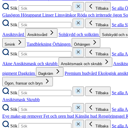
Sök
Se alla 
Tillbaka
Glasögon
Hörapparat
Linser
Linsvätskor
Röda och irriterade ögon
So
Sök
Se alla 
Tillbaka
Ansiktsvård
Solskydd och solkräm
Ansiktsvård
Solskydd och 
Tandblekning
Örhängen
Smink
Örhängen
Sök
Se alla 
Tillbaka
Akne
Ansiktsmask och skrubb
Ansikts
Ansiktsmask och skrubb
pigment
Dagkräm
Premium hudvård
Ekologisk ansik
Dagkräm
Ögon, fransar och bryn
Sök
Se alla 
Tillbaka
Ansiktsmask
Skrubb
Sök
Se alla 
Tillbaka
Eye make-up remover
Fet och oren hud
Känslig hud
Rengöringsgel
R
Sök
Se alla 
Tillbaka