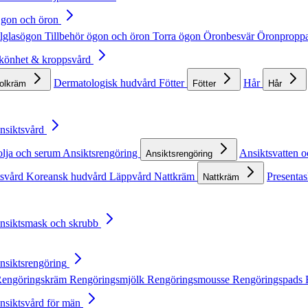
Ögon och öron
lglasögon
Tillbehör ögon och öron
Torra ögon
Öronbesvär
Öronpropp
Skönhet & kroppsvård
Dermatologisk hudvård
Fötter
Hår
solkräm
Fötter
Hår
Ansiktsvård
olja och serum
Ansiktsrengöring
Ansiktsvatten o
Ansiktsrengöring
tsvård
Koreansk hudvård
Läppvård
Nattkräm
Presentas
Nattkräm
Ansiktsmask och skrubb
Ansiktsrengöring
engöringskräm
Rengöringsmjölk
Rengöringsmousse
Rengöringspads
Ansiktsvård för män