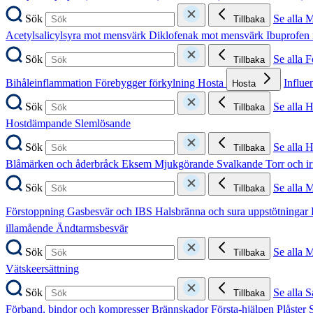
Sök
Se alla 
Tillbaka
Acetylsalicylsyra mot mensvärk
Diklofenak mot mensvärk
Ibuprofen
Sök
Se alla 
Tillbaka
Bihåleinflammation
Förebygger förkylning
Hosta
Influe
Hosta
Sök
Se alla 
Tillbaka
Hostdämpande
Slemlösande
Sök
Se alla 
Tillbaka
Blåmärken och åderbråck
Eksem
Mjukgörande
Svalkande
Torr och i
Sök
Se alla 
Tillbaka
Förstoppning
Gasbesvär och IBS
Halsbränna och sura uppstötningar
illamående
Ändtarmsbesvär
Sök
Se alla 
Tillbaka
Vätskeersättning
Sök
Se alla S
Tillbaka
Förband, bindor och kompresser
Brännskador
Första-hjälpen
Plåster