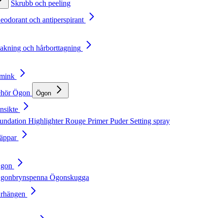
Skrubb och peeling
Deodorant och antiperspirant
Rakning och hårborttagning
Smink
ehör
Ögon
Ögon
nsikte
undation
Highlighter
Rouge
Primer
Puder
Setting spray
Läppar
Ögon
gonbrynspenna
Ögonskugga
Örhängen