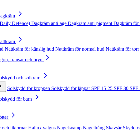
Dagkräm
Daily Defence)
Dagkräm anti-age
Dagkräm anti-pigment
Dagkräm för 
Nattkräm
hud
Nattkräm för känslig hud
Nattkräm för normal hud
Nattkräm för torr
Ögon, fransar och bryn
Solskydd och solkräm
Solskydd för kroppen
Solskydd för läppar
SPF 15-25
SPF 30
SPF
Solskydd för barn
ötter
 och liktornar
Hallux valgus
Nagelsvamp
Nageltrång
Skavsår
Skydd o