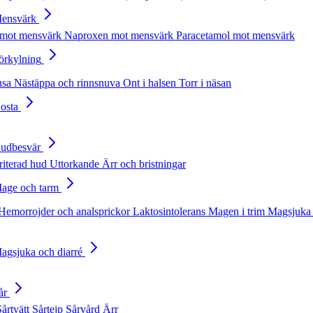
Mensvärk
 mot mensvärk
Naproxen mot mensvärk
Paracetamol mot mensvärk
Förkylning
nsa
Nästäppa och rinnsnuva
Ont i halsen
Torr i näsan
Hosta
Hudbesvär
rriterad hud
Uttorkande
Ärr och bristningar
Mage och tarm
Hemorrojder och analsprickor
Laktosintolerans
Magen i trim
Magsjuka 
Magsjuka och diarré
år
Sårtvätt
Sårtejp
Sårvård
Ärr