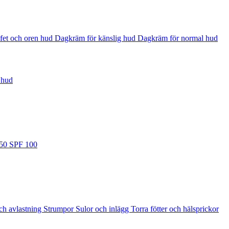
fet och oren hud
Dagkräm för känslig hud
Dagkräm för normal hud
 hud
 50
SPF 100
ch avlastning
Strumpor
Sulor och inlägg
Torra fötter och hälsprickor