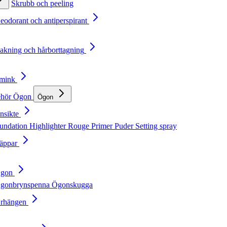
Skrubb och peeling
Deodorant och antiperspirant
Rakning och hårborttagning
Smink
ehör
Ögon
Ögon
nsikte
undation
Highlighter
Rouge
Primer
Puder
Setting spray
Läppar
Ögon
gonbrynspenna
Ögonskugga
Örhängen