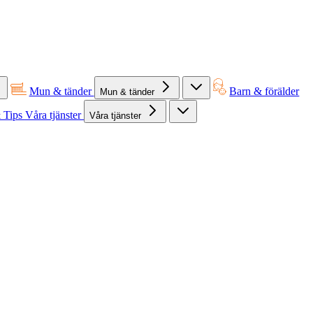
Mun & tänder
Barn & förälder
Mun & tänder
 Tips
Våra tjänster
Våra tjänster