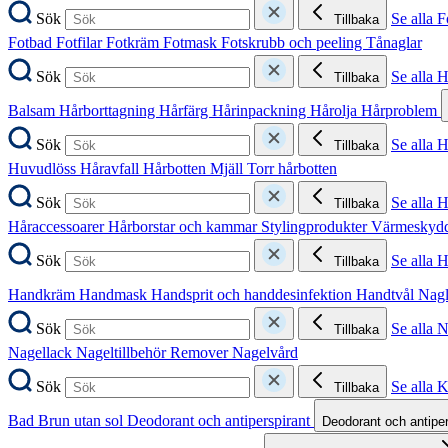
Sök
Se alla F
Tillbaka
Fotbad
Fotfilar
Fotkräm
Fotmask
Fotskrubb och peeling
Tånaglar
Sök
Se alla 
Tillbaka
Balsam
Hårborttagning
Hårfärg
Hårinpackning
Hårolja
Hårproblem
Sök
Se alla 
Tillbaka
Huvudlöss
Håravfall
Hårbotten
Mjäll
Torr hårbotten
Sök
Se alla H
Tillbaka
Håraccessoarer
Hårborstar och kammar
Stylingprodukter
Värmeskyd
Sök
Se alla 
Tillbaka
Handkräm
Handmask
Handsprit och handdesinfektion
Handtvål
Nag
Sök
Se alla 
Tillbaka
Nagellack
Nageltillbehör
Remover
Nagelvård
Sök
Se alla 
Tillbaka
Bad
Brun utan sol
Deodorant och antiperspirant
Deodorant och antipe