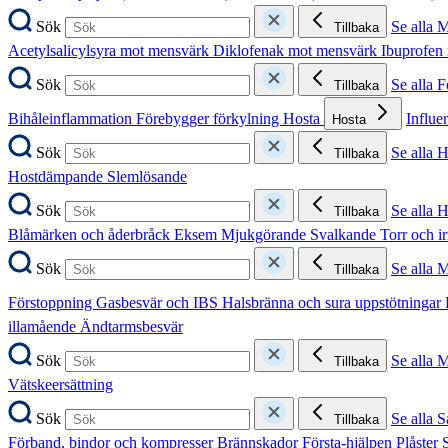
Sök
Se alla 
Tillbaka
Acetylsalicylsyra mot mensvärk
Diklofenak mot mensvärk
Ibuprofen
Sök
Se alla 
Tillbaka
Bihåleinflammation
Förebygger förkylning
Hosta
Influe
Hosta
Sök
Se alla 
Tillbaka
Hostdämpande
Slemlösande
Sök
Se alla 
Tillbaka
Blåmärken och åderbråck
Eksem
Mjukgörande
Svalkande
Torr och i
Sök
Se alla 
Tillbaka
Förstoppning
Gasbesvär och IBS
Halsbränna och sura uppstötningar
illamående
Ändtarmsbesvär
Sök
Se alla 
Tillbaka
Vätskeersättning
Sök
Se alla S
Tillbaka
Förband, bindor och kompresser
Brännskador
Första-hjälpen
Plåster