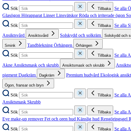
Sök
Se alla 
Tillbaka
Glasögon
Hörapparat
Linser
Linsvätskor
Röda och irriterade ögon
So
Sök
Se alla 
Tillbaka
Ansiktsvård
Solskydd och solkräm
Ansiktsvård
Solskydd och 
Tandblekning
Örhängen
Smink
Örhängen
Sök
Se alla 
Tillbaka
Akne
Ansiktsmask och skrubb
Ansikts
Ansiktsmask och skrubb
pigment
Dagkräm
Premium hudvård
Ekologisk ansik
Dagkräm
Ögon, fransar och bryn
Sök
Se alla 
Tillbaka
Ansiktsmask
Skrubb
Sök
Se alla 
Tillbaka
Eye make-up remover
Fet och oren hud
Känslig hud
Rengöringsgel
R
Sök
Se alla 
Tillbaka