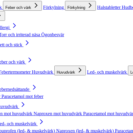
rk
Förkylning
Halstabletter
Hudb
Feber och värk
Förkylning
llergi
Torr och irriterad näsa
Ögonbesvär
ett och stick
Feber och värk
Febertermometer
Huvudvärk
Led- och muskelvärk
Huvudvärk
L
Febernedsättande
r
Paracetamol mot feber
Huvudvärk
en mot huvudvärk
Naproxen mot huvudvärk
Paracetamol mot huvudvä
Led- och muskelvärk
buprofen (led- & muskelvärk)
Naproxen (led- & muskelvärk)
Paracetam