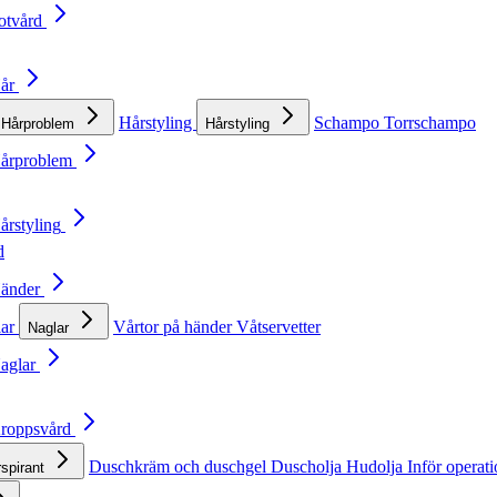
otvård
Hår
Hårstyling
Schampo
Torrschampo
Hårproblem
Hårstyling
Hårproblem
årstyling
d
Händer
lar
Vårtor på händer
Våtservetter
Naglar
Naglar
Kroppsvård
Duschkräm och duschgel
Duscholja
Hudolja
Inför operat
rspirant