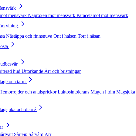
Mensvärk
 mot mensvärk
Naproxen mot mensvärk
Paracetamol mot mensvärk
Förkylning
nsa
Nästäppa och rinnsnuva
Ont i halsen
Torr i näsan
Hosta
Hudbesvär
rriterad hud
Uttorkande
Ärr och bristningar
Mage och tarm
Hemorrojder och analsprickor
Laktosintolerans
Magen i trim
Magsjuka 
Magsjuka och diarré
år
Sårtvätt
Sårtejp
Sårvård
Ärr