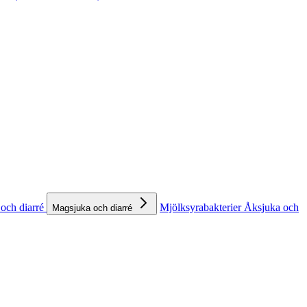
och diarré
Mjölksyrabakterier
Åksjuka och
Magsjuka och diarré