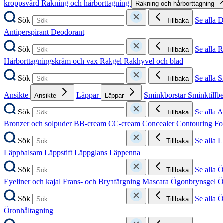
kroppsvård
Rakning och hårborttagning
Rakning och hårborttagning
Sök
Se alla 
Tillbaka
Antiperspirant
Deodorant
Sök
Se alla 
Tillbaka
Hårborttagningskräm och vax
Rakgel
Rakhyvel och blad
Sök
Se alla 
Tillbaka
Ansikte
Läppar
Sminkborstar
Sminktillb
Ansikte
Läppar
Sök
Se alla A
Tillbaka
Bronzer och solpuder
BB-cream
CC-cream
Concealer
Contouring
Fo
Sök
Se alla 
Tillbaka
Läppbalsam
Läppstift
Läppglans
Läppenna
Sök
Se alla 
Tillbaka
Eyeliner och kajal
Frans- och Brynfärgning
Mascara
Ögonbrynsgel
Ö
Sök
Se alla 
Tillbaka
Öronhåltagning