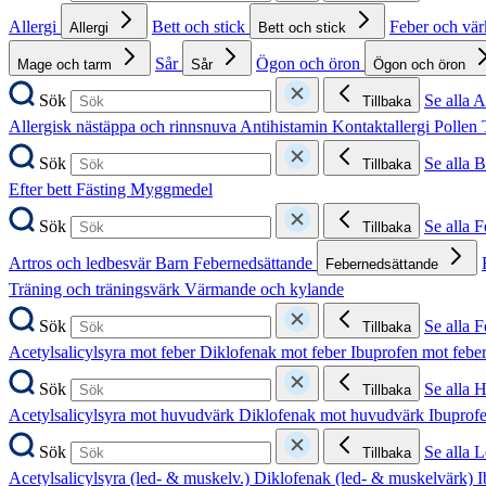
Allergi
Bett och stick
Feber och vä
Allergi
Bett och stick
Sår
Ögon och öron
Mage och tarm
Sår
Ögon och öron
Sök
Se alla A
Tillbaka
Allergisk nästäppa och rinnsnuva
Antihistamin
Kontaktallergi
Pollen
Sök
Se alla B
Tillbaka
Efter bett
Fästing
Myggmedel
Sök
Se alla 
Tillbaka
Artros och ledbesvär
Barn
Febernedsättande
Febernedsättande
Träning och träningsvärk
Värmande och kylande
Sök
Se alla 
Tillbaka
Acetylsalicylsyra mot feber
Diklofenak mot feber
Ibuprofen mot febe
Sök
Se alla 
Tillbaka
Acetylsalicylsyra mot huvudvärk
Diklofenak mot huvudvärk
Ibuprof
Sök
Se alla 
Tillbaka
Acetylsalicylsyra (led- & muskelv.)
Diklofenak (led- & muskelvärk)
I