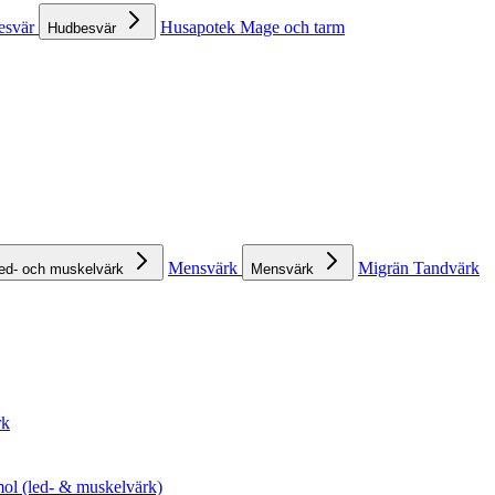
esvär
Husapotek
Mage och tarm
Hudbesvär
Mensvärk
Migrän
Tandvärk
ed- och muskelvärk
Mensvärk
rk
ol (led- & muskelvärk)