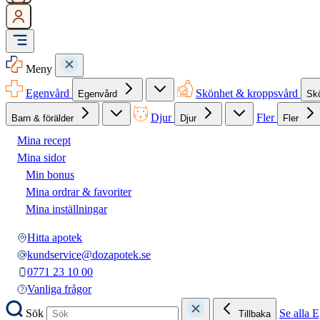
Meny
Egenvård
Skönhet & kroppsvård
Egenvård
Sk
Djur
Fler
Barn & förälder
Djur
Fler
Mina recept
Mina sidor
Min bonus
Mina ordrar & favoriter
Mina inställningar
Hitta apotek
kundservice@dozapotek.se
0771 23 10 00
Vanliga frågor
Sök
Se alla 
Tillbaka