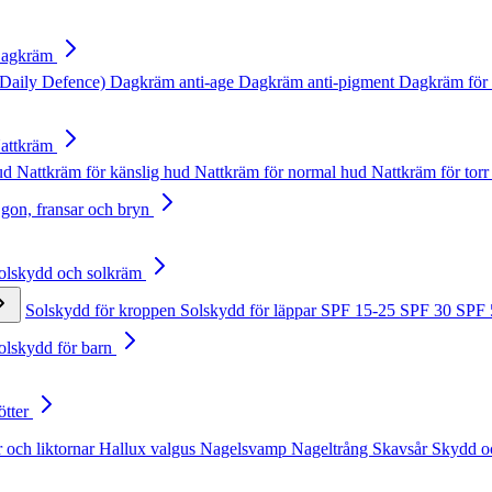
Dagkräm
Daily Defence)
Dagkräm anti-age
Dagkräm anti-pigment
Dagkräm för 
Nattkräm
hud
Nattkräm för känslig hud
Nattkräm för normal hud
Nattkräm för torr
Ögon, fransar och bryn
Solskydd och solkräm
Solskydd för kroppen
Solskydd för läppar
SPF 15-25
SPF 30
SPF
Solskydd för barn
ötter
 och liktornar
Hallux valgus
Nagelsvamp
Nageltrång
Skavsår
Skydd o