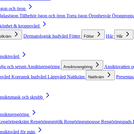
Ögon och öron
lglasögon
Tillbehör ögon och öron
Torra ögon
Öronbesvär
Öronpropp
Skönhet & kroppsvård
Dermatologisk hudvård
Fötter
Hår
solkräm
Fötter
Hår
Ansiktsvård
olja och serum
Ansiktsrengöring
Ansiktsvatten o
Ansiktsrengöring
tsvård
Koreansk hudvård
Läppvård
Nattkräm
Presentas
Nattkräm
Ansiktsmask och skrubb
Ansiktsrengöring
engöringskräm
Rengöringsmjölk
Rengöringsmousse
Rengöringspads
Ansiktsvård för män