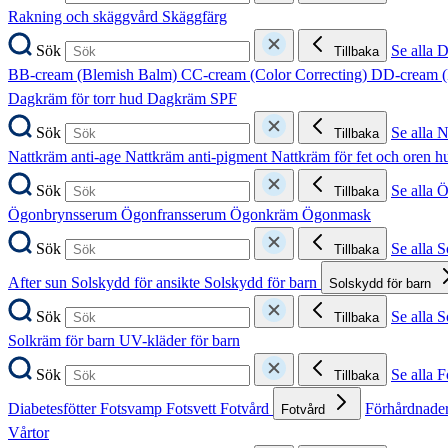
Rakning och skäggvård
Skäggfärg
Sök
Se alla 
Tillbaka
BB-cream (Blemish Balm)
CC-cream (Color Correcting)
DD-cream (
Dagkräm för torr hud
Dagkräm SPF
Sök
Se alla 
Tillbaka
Nattkräm anti-age
Nattkräm anti-pigment
Nattkräm för fet och oren 
Sök
Se alla 
Tillbaka
Ögonbrynsserum
Ögonfransserum
Ögonkräm
Ögonmask
Sök
Se alla 
Tillbaka
After sun
Solskydd för ansikte
Solskydd för barn
Solskydd för barn
Sök
Se alla 
Tillbaka
Solkräm för barn
UV-kläder för barn
Sök
Se alla F
Tillbaka
Diabetesfötter
Fotsvamp
Fotsvett
Fotvård
Förhårdnader
Fotvård
Vårtor