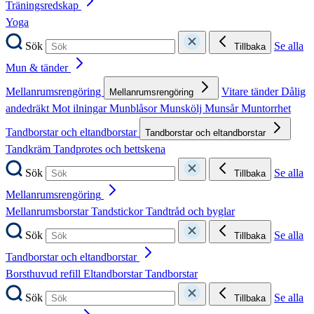
Träningsredskap
Yoga
Sök
Se alla
Tillbaka
Mun & tänder
Mellanrumsrengöring
Vitare tänder
Dålig
Mellanrumsrengöring
andedräkt
Mot ilningar
Munblåsor
Munskölj
Munsår
Muntorrhet
Tandborstar och eltandborstar
Tandborstar och eltandborstar
Tandkräm
Tandprotes och bettskena
Sök
Se alla
Tillbaka
Mellanrumsrengöring
Mellanrumsborstar
Tandstickor
Tandtråd och byglar
Sök
Se alla
Tillbaka
Tandborstar och eltandborstar
Borsthuvud refill
Eltandborstar
Tandborstar
Sök
Se alla
Tillbaka