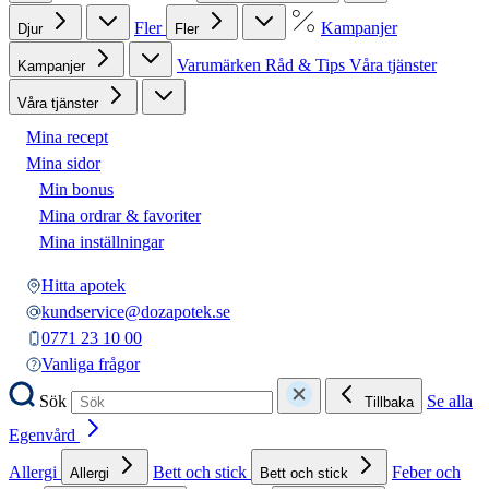
Fler
Kampanjer
Djur
Fler
Varumärken
Råd & Tips
Våra tjänster
Kampanjer
Våra tjänster
Mina recept
Mina sidor
Min bonus
Mina ordrar & favoriter
Mina inställningar
Hitta apotek
kundservice@dozapotek.se
0771 23 10 00
Vanliga frågor
Sök
Se alla
Tillbaka
Egenvård
Allergi
Bett och stick
Feber och
Allergi
Bett och stick