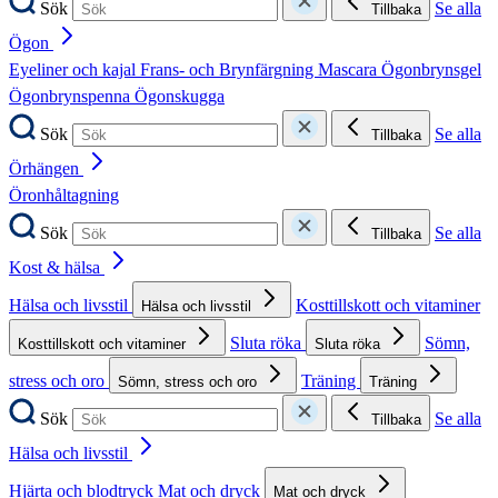
Sök
Se alla
Tillbaka
Ögon
Eyeliner och kajal
Frans- och Brynfärgning
Mascara
Ögonbrynsgel
Ögonbrynspenna
Ögonskugga
Sök
Se alla
Tillbaka
Örhängen
Öronhåltagning
Sök
Se alla
Tillbaka
Kost & hälsa
Hälsa och livsstil
Kosttillskott och vitaminer
Hälsa och livsstil
Sluta röka
Sömn,
Kosttillskott och vitaminer
Sluta röka
stress och oro
Träning
Sömn, stress och oro
Träning
Sök
Se alla
Tillbaka
Hälsa och livsstil
Hjärta och blodtryck
Mat och dryck
Mat och dryck