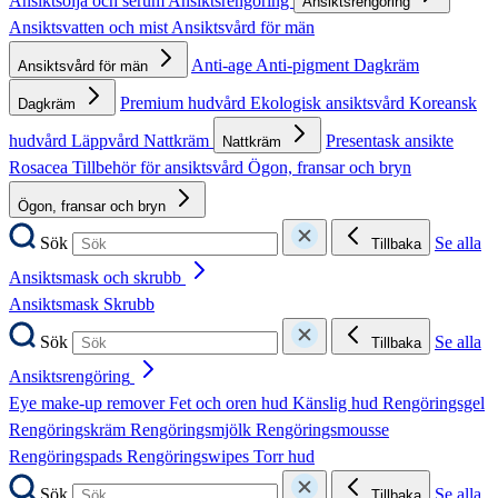
Ansiktsolja och serum
Ansiktsrengöring
Ansiktsrengöring
Ansiktsvatten och mist
Ansiktsvård för män
Anti-age
Anti-pigment
Dagkräm
Ansiktsvård för män
Premium hudvård
Ekologisk ansiktsvård
Koreansk
Dagkräm
hudvård
Läppvård
Nattkräm
Presentask ansikte
Nattkräm
Rosacea
Tillbehör för ansiktsvård
Ögon, fransar och bryn
Ögon, fransar och bryn
Sök
Se alla
Tillbaka
Ansiktsmask och skrubb
Ansiktsmask
Skrubb
Sök
Se alla
Tillbaka
Ansiktsrengöring
Eye make-up remover
Fet och oren hud
Känslig hud
Rengöringsgel
Rengöringskräm
Rengöringsmjölk
Rengöringsmousse
Rengöringspads
Rengöringswipes
Torr hud
Sök
Se alla
Tillbaka