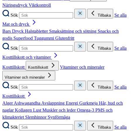
Näringsdryck
Viktkontroll
Sök
Se alla
Tillbaka
Mat och dryck
Bars
Dryck
Halstabletter
Smaksättning och sötning
Snacks och
godis
Superfood
Tuggummi
Glutenfritt
Sök
Se alla
Tillbaka
Kosttillskott och vitaminer
Kosttillskott
Vitaminer och mineraler
Kosttillskott
Vitaminer och mineraler
Sök
Se alla
Tillbaka
Kosttillskott
Alger
Ashwagandha
Avslappning
Energi
Gurkmeja
Hår, hud och
naglar
Kollagen
Lust
Muskler och leder
Omega-3
PMS och
klimakteriet
Slemhinnor
Synförmåga
Sök
Se alla
Tillbaka