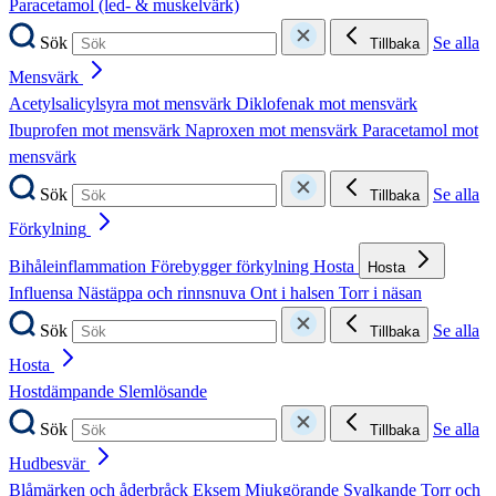
Paracetamol (led- & muskelvärk)
Sök
Se alla
Tillbaka
Mensvärk
Acetylsalicylsyra mot mensvärk
Diklofenak mot mensvärk
Ibuprofen mot mensvärk
Naproxen mot mensvärk
Paracetamol mot
mensvärk
Sök
Se alla
Tillbaka
Förkylning
Bihåleinflammation
Förebygger förkylning
Hosta
Hosta
Influensa
Nästäppa och rinnsnuva
Ont i halsen
Torr i näsan
Sök
Se alla
Tillbaka
Hosta
Hostdämpande
Slemlösande
Sök
Se alla
Tillbaka
Hudbesvär
Blåmärken och åderbråck
Eksem
Mjukgörande
Svalkande
Torr och