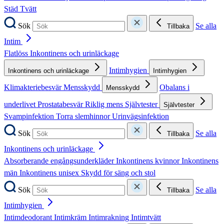
Städ
Tvätt
Sök
Se alla
Tillbaka
Intim
Flatlöss
Inkontinens och urinläckage
Intimhygien
Inkontinens och urinläckage
Intimhygien
Klimakteriebesvär
Mensskydd
Obalans i
Mensskydd
underlivet
Prostatabesvär
Riklig mens
Självtester
Självtester
Svampinfektion
Torra slemhinnor
Urinvägsinfektion
Sök
Se alla
Tillbaka
Inkontinens och urinläckage
Absorberande engångsunderkläder
Inkontinens kvinnor
Inkontinens
män
Inkontinens unisex
Skydd för säng och stol
Sök
Se alla
Tillbaka
Intimhygien
Intimdeodorant
Intimkräm
Intimrakning
Intimtvätt