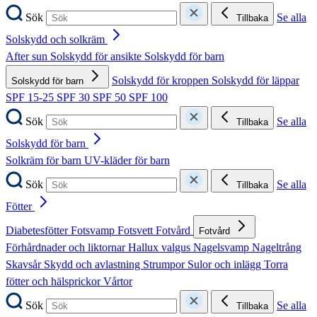
Sök
Se alla
Tillbaka
Solskydd och solkräm
After sun
Solskydd för ansikte
Solskydd för barn
Solskydd för kroppen
Solskydd för läppar
Solskydd för barn
SPF 15-25
SPF 30
SPF 50
SPF 100
Sök
Se alla
Tillbaka
Solskydd för barn
Solkräm för barn
UV-kläder för barn
Sök
Se alla
Tillbaka
Fötter
Diabetesfötter
Fotsvamp
Fotsvett
Fotvård
Fotvård
Förhårdnader och liktornar
Hallux valgus
Nagelsvamp
Nageltrång
Skavsår
Skydd och avlastning
Strumpor
Sulor och inlägg
Torra
fötter och hälsprickor
Vårtor
Sök
Se alla
Tillbaka