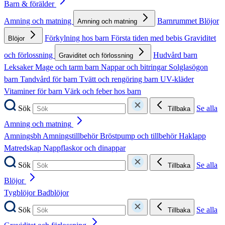
Barn & förälder
Amning och matning
Barnrummet
Blöjor
Amning och matning
Förkylning hos barn
Första tiden med bebis
Graviditet
Blöjor
och förlossning
Hudvård barn
Graviditet och förlossning
Leksaker
Mage och tarm barn
Nappar och bitringar
Solglasögon
barn
Tandvård för barn
Tvätt och rengöring barn
UV-kläder
Vitaminer för barn
Värk och feber hos barn
Sök
Se alla
Tillbaka
Amning och matning
Amningsbh
Amningstillbehör
Bröstpump och tillbehör
Haklapp
Matredskap
Nappflaskor och dinappar
Sök
Se alla
Tillbaka
Blöjor
Tygblöjor
Badblöjor
Sök
Se alla
Tillbaka