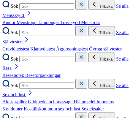
Sök
Se alla
Tillbaka
Mensskydd
Bindor
Menskopp
Tamponger
Trosskydd
Menstrosa
Sök
Se alla
Tillbaka
Självtester
Graviditetstest
Klamydiatest
Ägglossningstest
Övriga självtester
Sök
Se alla
Tillbaka
Resa
Reseapotek
Reseförpackningar
Sök
Se alla
Tillbaka
Sex och lust
Akut-p-piller
Glidmedel och massage
Hjälpmedel
Impotens
Kondomer
Kosttillskott inom sex och lust
Sexleksaker
Sök
Se alla
Tillbaka
Stöd och hjälpmedel