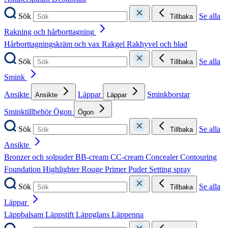
Sök
Se alla
Tillbaka
Rakning och hårborttagning
Hårborttagningskräm och vax
Rakgel
Rakhyvel och blad
Sök
Se alla
Tillbaka
Smink
Ansikte
Läppar
Sminkborstar
Ansikte
Läppar
Sminktillbehör
Ögon
Ögon
Sök
Se alla
Tillbaka
Ansikte
Bronzer och solpuder
BB-cream
CC-cream
Concealer
Contouring
Foundation
Highlighter
Rouge
Primer
Puder
Setting spray
Sök
Se alla
Tillbaka
Läppar
Läppbalsam
Läppstift
Läppglans
Läppenna