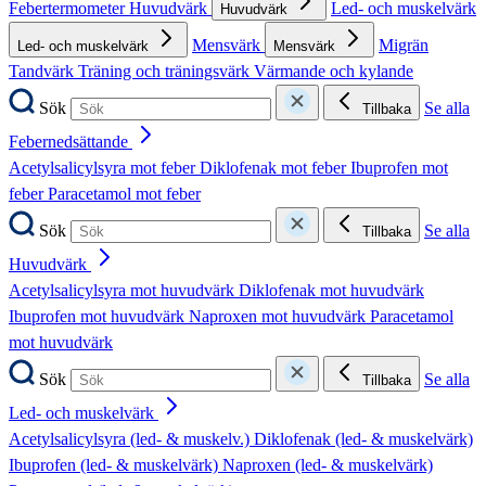
Febertermometer
Huvudvärk
Led- och muskelvärk
Huvudvärk
Mensvärk
Migrän
Led- och muskelvärk
Mensvärk
Tandvärk
Träning och träningsvärk
Värmande och kylande
Sök
Se alla
Tillbaka
Febernedsättande
Acetylsalicylsyra mot feber
Diklofenak mot feber
Ibuprofen mot
feber
Paracetamol mot feber
Sök
Se alla
Tillbaka
Huvudvärk
Acetylsalicylsyra mot huvudvärk
Diklofenak mot huvudvärk
Ibuprofen mot huvudvärk
Naproxen mot huvudvärk
Paracetamol
mot huvudvärk
Sök
Se alla
Tillbaka
Led- och muskelvärk
Acetylsalicylsyra (led- & muskelv.)
Diklofenak (led- & muskelvärk)
Ibuprofen (led- & muskelvärk)
Naproxen (led- & muskelvärk)