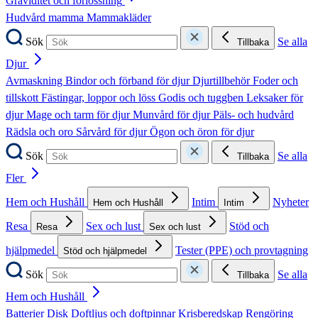
Graviditet och förlossning
Hudvård mamma
Mammakläder
Sök
Se alla
Tillbaka
Djur
Avmaskning
Bindor och förband för djur
Djurtillbehör
Foder och
tillskott
Fästingar, loppor och löss
Godis och tuggben
Leksaker för
djur
Mage och tarm för djur
Munvård för djur
Päls- och hudvård
Rädsla och oro
Sårvård för djur
Ögon och öron för djur
Sök
Se alla
Tillbaka
Fler
Hem och Hushåll
Intim
Nyheter
Hem och Hushåll
Intim
Resa
Sex och lust
Stöd och
Resa
Sex och lust
hjälpmedel
Tester (PPE) och provtagning
Stöd och hjälpmedel
Sök
Se alla
Tillbaka
Hem och Hushåll
Batterier
Disk
Doftljus och doftpinnar
Krisberedskap
Rengöring