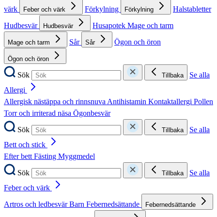
värk
Förkylning
Halstabletter
Feber och värk
Förkylning
Hudbesvär
Husapotek
Mage och tarm
Hudbesvär
Sår
Ögon och öron
Mage och tarm
Sår
Ögon och öron
Sök
Se alla
Tillbaka
Allergi
Allergisk nästäppa och rinnsnuva
Antihistamin
Kontaktallergi
Pollen
Torr och irriterad näsa
Ögonbesvär
Sök
Se alla
Tillbaka
Bett och stick
Efter bett
Fästing
Myggmedel
Sök
Se alla
Tillbaka
Feber och värk
Artros och ledbesvär
Barn
Febernedsättande
Febernedsättande