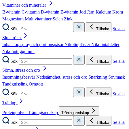
Vitaminer och mineraler
B-vitamin
C-vitamin
D-vitamin
E-vitamin
Jod
Järn
Kalcium
Krom
Magnesium
Multivitaminer
Selen
Zink
Sök
Se alla
Tillbaka
Sluta röka
Inhalator, spray och portionspåsar
Nikotinplåster
Nikotintabletter
Nikotintuggummi
Sök
Se alla
Tillbaka
Sömn, stress och oro
Insomningsbesvär
Nedstämdhet, stress och oro
Snarkning
Sovmask
Tandgnissling
Örngott
Sök
Se alla
Tillbaka
Träning
Proteinpulver
Träningsredskap
Träningsredskap
Sök
Se alla
Tillbaka