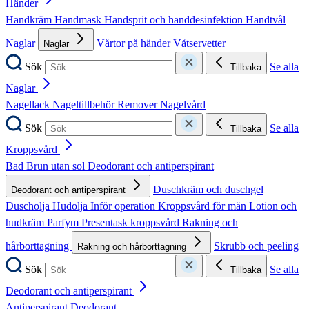
Händer
Handkräm
Handmask
Handsprit och handdesinfektion
Handtvål
Naglar
Vårtor på händer
Våtservetter
Naglar
Sök
Se alla
Tillbaka
Naglar
Nagellack
Nageltillbehör
Remover
Nagelvård
Sök
Se alla
Tillbaka
Kroppsvård
Bad
Brun utan sol
Deodorant och antiperspirant
Duschkräm och duschgel
Deodorant och antiperspirant
Duscholja
Hudolja
Inför operation
Kroppsvård för män
Lotion och
hudkräm
Parfym
Presentask kroppsvård
Rakning och
hårborttagning
Skrubb och peeling
Rakning och hårborttagning
Sök
Se alla
Tillbaka
Deodorant och antiperspirant
Antiperspirant
Deodorant