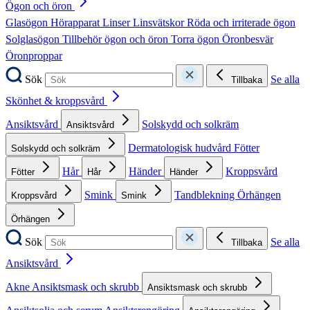
Ögon och öron
Glasögon
Hörapparat
Linser
Linsvätskor
Röda och irriterade ögon
Solglasögon
Tillbehör ögon och öron
Torra ögon
Öronbesvär
Öronproppar
Sök
Se alla
Tillbaka
Skönhet & kroppsvård
Ansiktsvård
Solskydd och solkräm
Ansiktsvård
Dermatologisk hudvård
Fötter
Solskydd och solkräm
Hår
Händer
Kroppsvård
Fötter
Hår
Händer
Smink
Tandblekning
Örhängen
Kroppsvård
Smink
Örhängen
Sök
Se alla
Tillbaka
Ansiktsvård
Akne
Ansiktsmask och skrubb
Ansiktsmask och skrubb