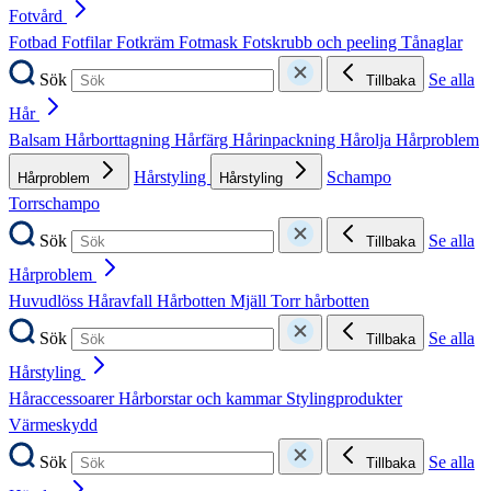
Fotvård
Fotbad
Fotfilar
Fotkräm
Fotmask
Fotskrubb och peeling
Tånaglar
Sök
Se alla
Tillbaka
Hår
Balsam
Hårborttagning
Hårfärg
Hårinpackning
Hårolja
Hårproblem
Hårstyling
Schampo
Hårproblem
Hårstyling
Torrschampo
Sök
Se alla
Tillbaka
Hårproblem
Huvudlöss
Håravfall
Hårbotten
Mjäll
Torr hårbotten
Sök
Se alla
Tillbaka
Hårstyling
Håraccessoarer
Hårborstar och kammar
Stylingprodukter
Värmeskydd
Sök
Se alla
Tillbaka