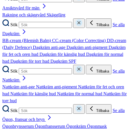
Ansiktsvård för män
Rakning och skäggvård
Skäggfärg
Sök
Se alla
Tillbaka
Dagkräm
BB-cream (Blemish Balm)
CC-cream (Color Correcting)
DD-cream
(Daily Defence)
Dagkräm anti-age
Dagkräm anti-pigment
Dagkräm
för fet och oren hud
Dagkräm för känslig hud
Dagkräm för normal
hud
Dagkräm för torr hud
Dagkräm SPF
Sök
Se alla
Tillbaka
Nattkräm
Nattkräm anti-age
Nattkräm anti-pigment
Nattkräm för fet och oren
hud
Nattkräm för känslig hud
Nattkräm för normal hud
Nattkräm för
torr hud
Sök
Se alla
Tillbaka
Ögon, fransar och bryn
Ögonbrynsserum
Ögonfransserum
Ögonkräm
Ögonmask