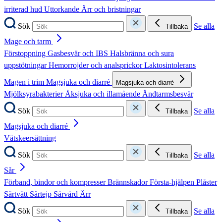
irriterad hud
Uttorkande
Ärr och bristningar
Sök
Se alla
Tillbaka
Mage och tarm
Förstoppning
Gasbesvär och IBS
Halsbränna och sura
uppstötningar
Hemorrojder och analsprickor
Laktosintolerans
Magen i trim
Magsjuka och diarré
Magsjuka och diarré
Mjölksyrabakterier
Åksjuka och illamående
Ändtarmsbesvär
Sök
Se alla
Tillbaka
Magsjuka och diarré
Vätskeersättning
Sök
Se alla
Tillbaka
Sår
Förband, bindor och kompresser
Brännskador
Första-hjälpen
Plåster
Sårtvätt
Sårtejp
Sårvård
Ärr
Sök
Se alla
Tillbaka