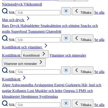
Näringsdryck
Viktkontroll
Sök
Se alla
Tillbaka
Mat och dryck
Bars
Dryck
Halstabletter
Smaksättning och sötning
Snacks och
godis
Superfood
Tuggummi
Glutenfritt
Sök
Se alla
Tillbaka
Kosttillskott och vitaminer
Kosttillskott
Vitaminer och mineraler
Kosttillskott
Vitaminer och mineraler
Sök
Se alla
Tillbaka
Kosttillskott
Alger
Ashwagandha
Avslappning
Energi
Gurkmeja
Hår, hud och
naglar
Kollagen
Lust
Muskler och leder
Omega-3
PMS och
klimakteriet
Slemhinnor
Synförmåga
Sök
Se alla
Tillbaka