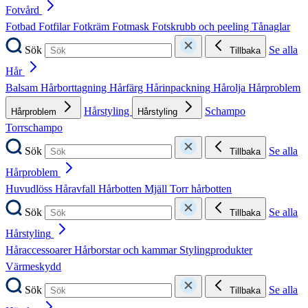
Fotvård
Fotbad
Fotfilar
Fotkräm
Fotmask
Fotskrubb och peeling
Tånaglar
Sök
Se alla
Tillbaka
Hår
Balsam
Hårborttagning
Hårfärg
Hårinpackning
Hårolja
Hårproblem
Hårstyling
Schampo
Hårproblem
Hårstyling
Torrschampo
Sök
Se alla
Tillbaka
Hårproblem
Huvudlöss
Håravfall
Hårbotten
Mjäll
Torr hårbotten
Sök
Se alla
Tillbaka
Hårstyling
Håraccessoarer
Hårborstar och kammar
Stylingprodukter
Värmeskydd
Sök
Se alla
Tillbaka