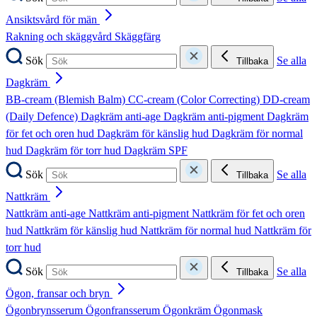
Ansiktsvård för män
Rakning och skäggvård
Skäggfärg
Sök
Se alla
Tillbaka
Dagkräm
BB-cream (Blemish Balm)
CC-cream (Color Correcting)
DD-cream
(Daily Defence)
Dagkräm anti-age
Dagkräm anti-pigment
Dagkräm
för fet och oren hud
Dagkräm för känslig hud
Dagkräm för normal
hud
Dagkräm för torr hud
Dagkräm SPF
Sök
Se alla
Tillbaka
Nattkräm
Nattkräm anti-age
Nattkräm anti-pigment
Nattkräm för fet och oren
hud
Nattkräm för känslig hud
Nattkräm för normal hud
Nattkräm för
torr hud
Sök
Se alla
Tillbaka
Ögon, fransar och bryn
Ögonbrynsserum
Ögonfransserum
Ögonkräm
Ögonmask