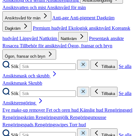
Ansiktsolja och serum
Ansiktsrengöring
Ansiktsrengöring
Ansiktsvatten och mist
Ansiktsvård för män
Anti-age
Anti-pigment
Dagkräm
Ansiktsvård för män
Premium hudvård
Ekologisk ansiktsvård
Koreansk
Dagkräm
hudvård
Läppvård
Nattkräm
Presentask ansikte
Nattkräm
Rosacea
Tillbehör för ansiktsvård
Ögon, fransar och bryn
Ögon, fransar och bryn
Sök
Se alla
Tillbaka
Ansiktsmask och skrubb
Ansiktsmask
Skrubb
Sök
Se alla
Tillbaka
Ansiktsrengöring
Eye make-up remover
Fet och oren hud
Känslig hud
Rengöringsgel
Rengöringskräm
Rengöringsmjölk
Rengöringsmousse
Rengöringspads
Rengöringswipes
Torr hud
Sök
Se alla
Tillbaka