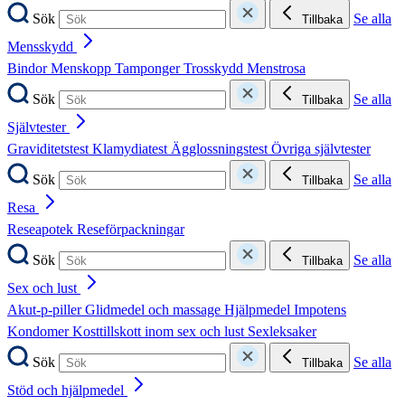
Sök
Se alla
Tillbaka
Mensskydd
Bindor
Menskopp
Tamponger
Trosskydd
Menstrosa
Sök
Se alla
Tillbaka
Självtester
Graviditetstest
Klamydiatest
Ägglossningstest
Övriga självtester
Sök
Se alla
Tillbaka
Resa
Reseapotek
Reseförpackningar
Sök
Se alla
Tillbaka
Sex och lust
Akut-p-piller
Glidmedel och massage
Hjälpmedel
Impotens
Kondomer
Kosttillskott inom sex och lust
Sexleksaker
Sök
Se alla
Tillbaka
Stöd och hjälpmedel