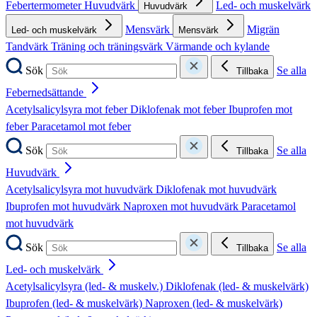
Febertermometer
Huvudvärk
Led- och muskelvärk
Huvudvärk
Mensvärk
Migrän
Led- och muskelvärk
Mensvärk
Tandvärk
Träning och träningsvärk
Värmande och kylande
Sök
Se alla
Tillbaka
Febernedsättande
Acetylsalicylsyra mot feber
Diklofenak mot feber
Ibuprofen mot
feber
Paracetamol mot feber
Sök
Se alla
Tillbaka
Huvudvärk
Acetylsalicylsyra mot huvudvärk
Diklofenak mot huvudvärk
Ibuprofen mot huvudvärk
Naproxen mot huvudvärk
Paracetamol
mot huvudvärk
Sök
Se alla
Tillbaka
Led- och muskelvärk
Acetylsalicylsyra (led- & muskelv.)
Diklofenak (led- & muskelvärk)
Ibuprofen (led- & muskelvärk)
Naproxen (led- & muskelvärk)