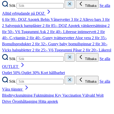
Sök
Se alla
Tillbaka
Alltid erbjudande på DOZ
6 för 99:- DOZ Apotek Bebis Våtservetter
3 för 2 Allevo bars
3 för
2 Salvequick barnplåster
2 för 85:- DOZ Apotek vätskeersättning
2
för 50:- V6 Tuggummi Ask
2 för 40:- Libresse intimservett
2 för
40:- C-vitamin
2 för 40:- Gunry tvättservetter Aloe vera
2 för 35:-
Bomullsprodukter
2 för 32:- Gunry baby bomullspinnar
2 för 30:-
Vicks halstabletter
2 för 25:- V6 Tuggummi Påsar
2 för 20:- Läkerol
Sök
Se alla
Tillbaka
OUTLET
Outlet 50%
Outlet 30%
Kort hållbarhet
Sök
Se alla
Tillbaka
Våra tjänster
Blodtrycksmätning
Fuktmätning
Kry
Vaccination
Välvald
Wolt
Drive
Öronhåltagning
Hitta apotek