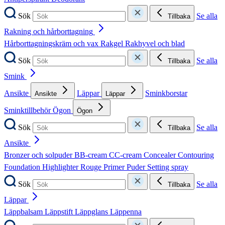
Sök
Se alla
Tillbaka
Rakning och hårborttagning
Hårborttagningskräm och vax
Rakgel
Rakhyvel och blad
Sök
Se alla
Tillbaka
Smink
Ansikte
Läppar
Sminkborstar
Ansikte
Läppar
Sminktillbehör
Ögon
Ögon
Sök
Se alla
Tillbaka
Ansikte
Bronzer och solpuder
BB-cream
CC-cream
Concealer
Contouring
Foundation
Highlighter
Rouge
Primer
Puder
Setting spray
Sök
Se alla
Tillbaka
Läppar
Läppbalsam
Läppstift
Läppglans
Läppenna