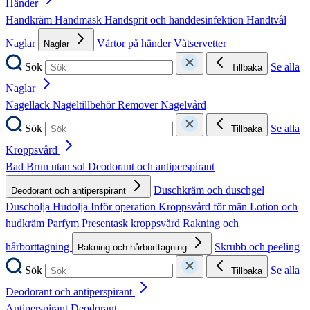
Händer
Handkräm
Handmask
Handsprit och handdesinfektion
Handtvål
Naglar
Vårtor på händer
Våtservetter
Naglar
Sök
Se alla
Tillbaka
Naglar
Nagellack
Nageltillbehör
Remover
Nagelvård
Sök
Se alla
Tillbaka
Kroppsvård
Bad
Brun utan sol
Deodorant och antiperspirant
Duschkräm och duschgel
Deodorant och antiperspirant
Duscholja
Hudolja
Inför operation
Kroppsvård för män
Lotion och
hudkräm
Parfym
Presentask kroppsvård
Rakning och
hårborttagning
Skrubb och peeling
Rakning och hårborttagning
Sök
Se alla
Tillbaka
Deodorant och antiperspirant
Antiperspirant
Deodorant