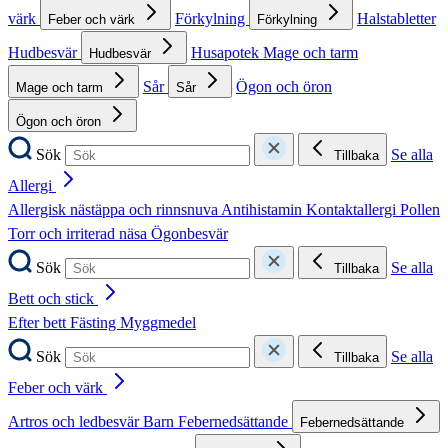
värk
Förkylning
Halstabletter
Feber och värk
Förkylning
Hudbesvär
Husapotek
Mage och tarm
Hudbesvär
Sår
Ögon och öron
Mage och tarm
Sår
Ögon och öron
Sök
Se alla
Tillbaka
Allergi
Allergisk nästäppa och rinnsnuva
Antihistamin
Kontaktallergi
Pollen
Torr och irriterad näsa
Ögonbesvär
Sök
Se alla
Tillbaka
Bett och stick
Efter bett
Fästing
Myggmedel
Sök
Se alla
Tillbaka
Feber och värk
Artros och ledbesvär
Barn
Febernedsättande
Febernedsättande