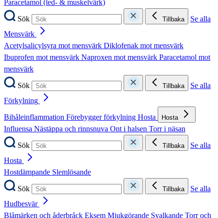
Paracetamol (led- & muskelvärk)
Sök
Se alla
Tillbaka
Mensvärk
Acetylsalicylsyra mot mensvärk
Diklofenak mot mensvärk
Ibuprofen mot mensvärk
Naproxen mot mensvärk
Paracetamol mot
mensvärk
Sök
Se alla
Tillbaka
Förkylning
Bihåleinflammation
Förebygger förkylning
Hosta
Hosta
Influensa
Nästäppa och rinnsnuva
Ont i halsen
Torr i näsan
Sök
Se alla
Tillbaka
Hosta
Hostdämpande
Slemlösande
Sök
Se alla
Tillbaka
Hudbesvär
Blåmärken och åderbråck
Eksem
Mjukgörande
Svalkande
Torr och