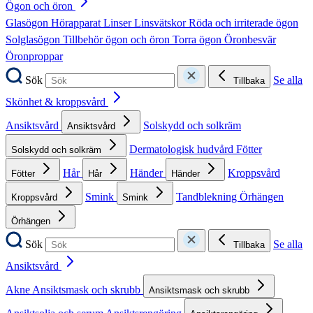
Ögon och öron
Glasögon
Hörapparat
Linser
Linsvätskor
Röda och irriterade ögon
Solglasögon
Tillbehör ögon och öron
Torra ögon
Öronbesvär
Öronproppar
Sök
Se alla
Tillbaka
Skönhet & kroppsvård
Ansiktsvård
Solskydd och solkräm
Ansiktsvård
Dermatologisk hudvård
Fötter
Solskydd och solkräm
Hår
Händer
Kroppsvård
Fötter
Hår
Händer
Smink
Tandblekning
Örhängen
Kroppsvård
Smink
Örhängen
Sök
Se alla
Tillbaka
Ansiktsvård
Akne
Ansiktsmask och skrubb
Ansiktsmask och skrubb