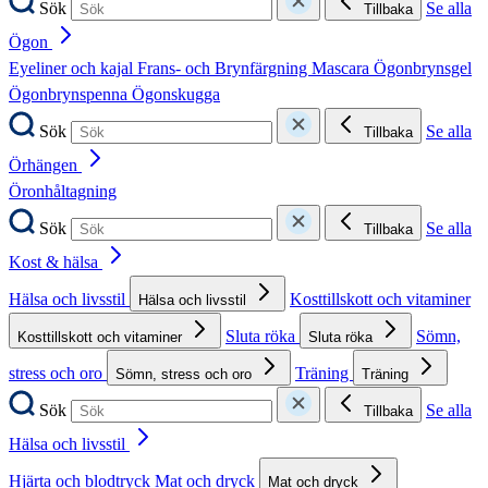
Sök
Se alla
Tillbaka
Ögon
Eyeliner och kajal
Frans- och Brynfärgning
Mascara
Ögonbrynsgel
Ögonbrynspenna
Ögonskugga
Sök
Se alla
Tillbaka
Örhängen
Öronhåltagning
Sök
Se alla
Tillbaka
Kost & hälsa
Hälsa och livsstil
Kosttillskott och vitaminer
Hälsa och livsstil
Sluta röka
Sömn,
Kosttillskott och vitaminer
Sluta röka
stress och oro
Träning
Sömn, stress och oro
Träning
Sök
Se alla
Tillbaka
Hälsa och livsstil
Hjärta och blodtryck
Mat och dryck
Mat och dryck