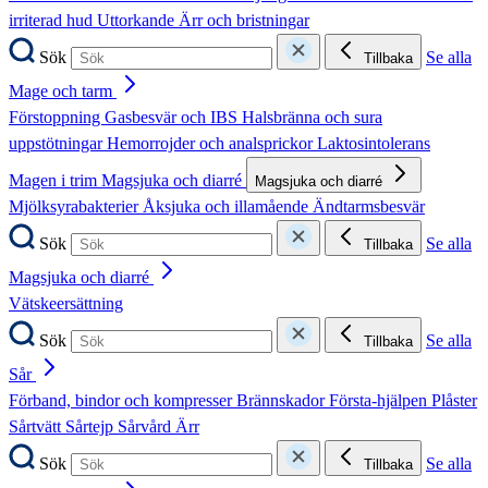
irriterad hud
Uttorkande
Ärr och bristningar
Sök
Se alla
Tillbaka
Mage och tarm
Förstoppning
Gasbesvär och IBS
Halsbränna och sura
uppstötningar
Hemorrojder och analsprickor
Laktosintolerans
Magen i trim
Magsjuka och diarré
Magsjuka och diarré
Mjölksyrabakterier
Åksjuka och illamående
Ändtarmsbesvär
Sök
Se alla
Tillbaka
Magsjuka och diarré
Vätskeersättning
Sök
Se alla
Tillbaka
Sår
Förband, bindor och kompresser
Brännskador
Första-hjälpen
Plåster
Sårtvätt
Sårtejp
Sårvård
Ärr
Sök
Se alla
Tillbaka