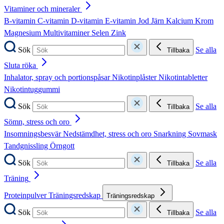
Vitaminer och mineraler
B-vitamin
C-vitamin
D-vitamin
E-vitamin
Jod
Järn
Kalcium
Krom
Magnesium
Multivitaminer
Selen
Zink
Sök
Se alla
Tillbaka
Sluta röka
Inhalator, spray och portionspåsar
Nikotinplåster
Nikotintabletter
Nikotintuggummi
Sök
Se alla
Tillbaka
Sömn, stress och oro
Insomningsbesvär
Nedstämdhet, stress och oro
Snarkning
Sovmask
Tandgnissling
Örngott
Sök
Se alla
Tillbaka
Träning
Proteinpulver
Träningsredskap
Träningsredskap
Sök
Se alla
Tillbaka