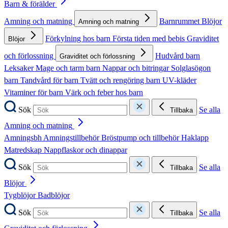
Barn & förälder
Amning och matning
Barnrummet
Blöjor
Amning och matning
Förkylning hos barn
Första tiden med bebis
Graviditet
Blöjor
och förlossning
Hudvård barn
Graviditet och förlossning
Leksaker
Mage och tarm barn
Nappar och bitringar
Solglasögon
barn
Tandvård för barn
Tvätt och rengöring barn
UV-kläder
Vitaminer för barn
Värk och feber hos barn
Sök
Se alla
Tillbaka
Amning och matning
Amningsbh
Amningstillbehör
Bröstpump och tillbehör
Haklapp
Matredskap
Nappflaskor och dinappar
Sök
Se alla
Tillbaka
Blöjor
Tygblöjor
Badblöjor
Sök
Se alla
Tillbaka