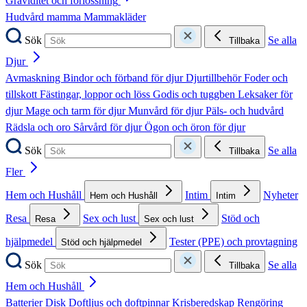
Graviditet och förlossning
Hudvård mamma
Mammakläder
Sök
Se alla
Tillbaka
Djur
Avmaskning
Bindor och förband för djur
Djurtillbehör
Foder och
tillskott
Fästingar, loppor och löss
Godis och tuggben
Leksaker för
djur
Mage och tarm för djur
Munvård för djur
Päls- och hudvård
Rädsla och oro
Sårvård för djur
Ögon och öron för djur
Sök
Se alla
Tillbaka
Fler
Hem och Hushåll
Intim
Nyheter
Hem och Hushåll
Intim
Resa
Sex och lust
Stöd och
Resa
Sex och lust
hjälpmedel
Tester (PPE) och provtagning
Stöd och hjälpmedel
Sök
Se alla
Tillbaka
Hem och Hushåll
Batterier
Disk
Doftljus och doftpinnar
Krisberedskap
Rengöring