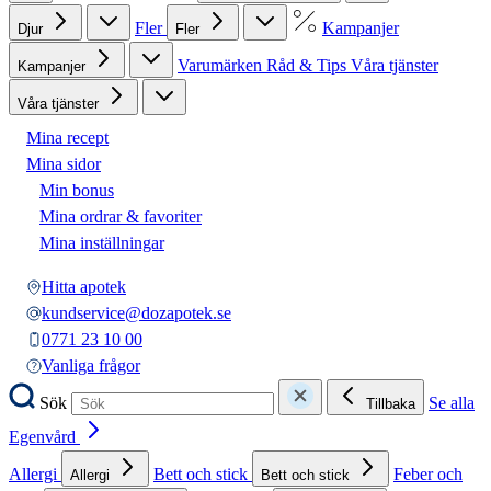
Fler
Kampanjer
Djur
Fler
Varumärken
Råd & Tips
Våra tjänster
Kampanjer
Våra tjänster
Mina recept
Mina sidor
Min bonus
Mina ordrar & favoriter
Mina inställningar
Hitta apotek
kundservice@dozapotek.se
0771 23 10 00
Vanliga frågor
Sök
Se alla
Tillbaka
Egenvård
Allergi
Bett och stick
Feber och
Allergi
Bett och stick