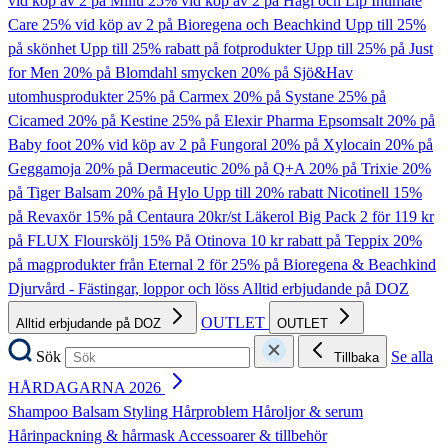
vid köp av 2 på Millu
25% vid köp av 2 på Hagi och Lip Intimate
Care
25% vid köp av 2 på Bioregena och Beachkind
Upp till 25%
på skönhet
Upp till 25% rabatt på fotprodukter
Upp till 25% på Just
for Men
20% på Blomdahl smycken
20% på Sjö&Hav
utomhusprodukter
25% på Carmex
20% på Systane
25% på
Cicamed
20% på Kestine
25% på Elexir Pharma Epsomsalt
20% på
Baby foot
20% vid köp av 2 på Fungoral
20% på Xylocain
20% på
Geggamoja
20% på Dermaceutic
20% på Q+A
20% på Trixie
20%
på Tiger Balsam
20% på Hylo
Upp till 20% rabatt Nicotinell
15%
på Revaxör
15% på Centaura
20kr/st Läkerol Big Pack
2 för 119 kr
på FLUX Flourskölj
15% På Otinova
10 kr rabatt på Teppix
20%
på magprodukter från Eternal
2 för 25% på Bioregena & Beachkind
Djurvård - Fästingar, loppor och löss
Alltid erbjudande på DOZ
OUTLET
Alltid erbjudande på DOZ
OUTLET
Sök
Se alla
Tillbaka
HÅRDAGARNA 2026
Shampoo
Balsam
Styling
Hårproblem
Håroljor & serum
Hårinpackning & hårmask
Accessoarer & tillbehör