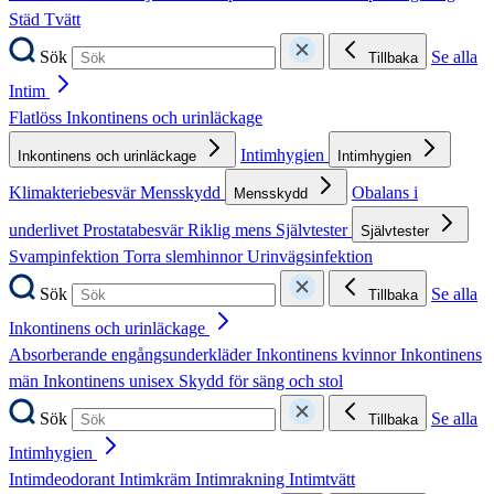
Städ
Tvätt
Sök
Se alla
Tillbaka
Intim
Flatlöss
Inkontinens och urinläckage
Intimhygien
Inkontinens och urinläckage
Intimhygien
Klimakteriebesvär
Mensskydd
Obalans i
Mensskydd
underlivet
Prostatabesvär
Riklig mens
Självtester
Självtester
Svampinfektion
Torra slemhinnor
Urinvägsinfektion
Sök
Se alla
Tillbaka
Inkontinens och urinläckage
Absorberande engångsunderkläder
Inkontinens kvinnor
Inkontinens
män
Inkontinens unisex
Skydd för säng och stol
Sök
Se alla
Tillbaka
Intimhygien
Intimdeodorant
Intimkräm
Intimrakning
Intimtvätt