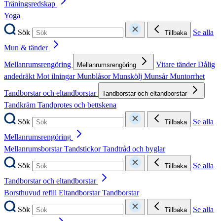
Träningsredskap
Yoga
Sök
Se alla
Tillbaka
Mun & tänder
Mellanrumsrengöring
Vitare tänder
Dålig
Mellanrumsrengöring
andedräkt
Mot ilningar
Munblåsor
Munskölj
Munsår
Muntorrhet
Tandborstar och eltandborstar
Tandborstar och eltandborstar
Tandkräm
Tandprotes och bettskena
Sök
Se alla
Tillbaka
Mellanrumsrengöring
Mellanrumsborstar
Tandstickor
Tandtråd och byglar
Sök
Se alla
Tillbaka
Tandborstar och eltandborstar
Borsthuvud refill
Eltandborstar
Tandborstar
Sök
Se alla
Tillbaka