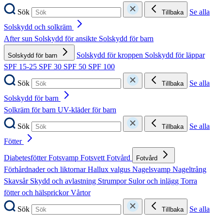
Sök
Se alla
Tillbaka
Solskydd och solkräm
After sun
Solskydd för ansikte
Solskydd för barn
Solskydd för kroppen
Solskydd för läppar
Solskydd för barn
SPF 15-25
SPF 30
SPF 50
SPF 100
Sök
Se alla
Tillbaka
Solskydd för barn
Solkräm för barn
UV-kläder för barn
Sök
Se alla
Tillbaka
Fötter
Diabetesfötter
Fotsvamp
Fotsvett
Fotvård
Fotvård
Förhårdnader och liktornar
Hallux valgus
Nagelsvamp
Nageltrång
Skavsår
Skydd och avlastning
Strumpor
Sulor och inlägg
Torra
fötter och hälsprickor
Vårtor
Sök
Se alla
Tillbaka