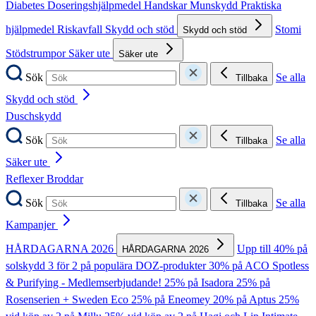
Diabetes
Doseringshjälpmedel
Handskar
Munskydd
Praktiska
hjälpmedel
Riskavfall
Skydd och stöd
Stomi
Skydd och stöd
Stödstrumpor
Säker ute
Säker ute
Sök
Se alla
Tillbaka
Skydd och stöd
Duschskydd
Sök
Se alla
Tillbaka
Säker ute
Reflexer
Broddar
Sök
Se alla
Tillbaka
Kampanjer
HÅRDAGARNA 2026
Upp till 40% på
HÅRDAGARNA 2026
solskydd
3 för 2 på populära DOZ-produkter
30% på ACO Spotless
& Purifying - Medlemserbjudande!
25% på Isadora
25% på
Rosenserien + Sweden Eco
25% på Eneomey
20% på Aptus
25%