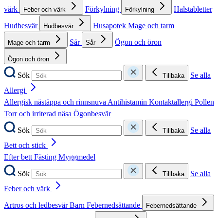
värk
Förkylning
Halstabletter
Feber och värk
Förkylning
Hudbesvär
Husapotek
Mage och tarm
Hudbesvär
Sår
Ögon och öron
Mage och tarm
Sår
Ögon och öron
Sök
Se alla
Tillbaka
Allergi
Allergisk nästäppa och rinnsnuva
Antihistamin
Kontaktallergi
Pollen
Torr och irriterad näsa
Ögonbesvär
Sök
Se alla
Tillbaka
Bett och stick
Efter bett
Fästing
Myggmedel
Sök
Se alla
Tillbaka
Feber och värk
Artros och ledbesvär
Barn
Febernedsättande
Febernedsättande