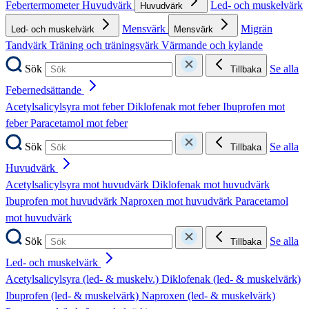
Febertermometer
Huvudvärk
Led- och muskelvärk
Huvudvärk
Mensvärk
Migrän
Led- och muskelvärk
Mensvärk
Tandvärk
Träning och träningsvärk
Värmande och kylande
Sök
Se alla
Tillbaka
Febernedsättande
Acetylsalicylsyra mot feber
Diklofenak mot feber
Ibuprofen mot
feber
Paracetamol mot feber
Sök
Se alla
Tillbaka
Huvudvärk
Acetylsalicylsyra mot huvudvärk
Diklofenak mot huvudvärk
Ibuprofen mot huvudvärk
Naproxen mot huvudvärk
Paracetamol
mot huvudvärk
Sök
Se alla
Tillbaka
Led- och muskelvärk
Acetylsalicylsyra (led- & muskelv.)
Diklofenak (led- & muskelvärk)
Ibuprofen (led- & muskelvärk)
Naproxen (led- & muskelvärk)