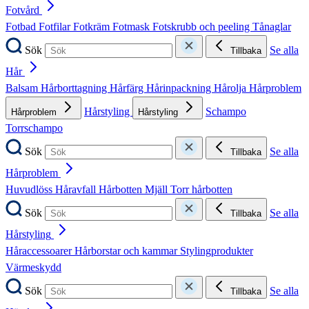
Fotvård
Fotbad
Fotfilar
Fotkräm
Fotmask
Fotskrubb och peeling
Tånaglar
Sök
Se alla
Tillbaka
Hår
Balsam
Hårborttagning
Hårfärg
Hårinpackning
Hårolja
Hårproblem
Hårstyling
Schampo
Hårproblem
Hårstyling
Torrschampo
Sök
Se alla
Tillbaka
Hårproblem
Huvudlöss
Håravfall
Hårbotten
Mjäll
Torr hårbotten
Sök
Se alla
Tillbaka
Hårstyling
Håraccessoarer
Hårborstar och kammar
Stylingprodukter
Värmeskydd
Sök
Se alla
Tillbaka