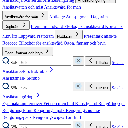
Ansiktsolja och serum
Ansiktsrengöring
Ansiktsrengöring
Ansiktsvatten och mist
Ansiktsvård för män
Anti-age
Anti-pigment
Dagkräm
Ansiktsvård för män
Premium hudvård
Ekologisk ansiktsvård
Koreansk
Dagkräm
hudvård
Läppvård
Nattkräm
Presentask ansikte
Nattkräm
Rosacea
Tillbehör för ansiktsvård
Ögon, fransar och bryn
Ögon, fransar och bryn
Sök
Se alla
Tillbaka
Ansiktsmask och skrubb
Ansiktsmask
Skrubb
Sök
Se alla
Tillbaka
Ansiktsrengöring
Eye make-up remover
Fet och oren hud
Känslig hud
Rengöringsgel
Rengöringskräm
Rengöringsmjölk
Rengöringsmousse
Rengöringspads
Rengöringswipes
Torr hud
Sök
Se alla
Tillbaka