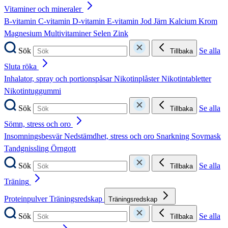
Vitaminer och mineraler
B-vitamin
C-vitamin
D-vitamin
E-vitamin
Jod
Järn
Kalcium
Krom
Magnesium
Multivitaminer
Selen
Zink
Sök
Se alla
Tillbaka
Sluta röka
Inhalator, spray och portionspåsar
Nikotinplåster
Nikotintabletter
Nikotintuggummi
Sök
Se alla
Tillbaka
Sömn, stress och oro
Insomningsbesvär
Nedstämdhet, stress och oro
Snarkning
Sovmask
Tandgnissling
Örngott
Sök
Se alla
Tillbaka
Träning
Proteinpulver
Träningsredskap
Träningsredskap
Sök
Se alla
Tillbaka