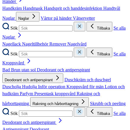
Händer
Handkräm
Handmask
Handsprit och handdesinfektion
Handtvål
Naglar
Vårtor på händer
Våtservetter
Naglar
Sök
Se alla
Tillbaka
Naglar
Nagellack
Nageltillbehör
Remover
Nagelvård
Sök
Se alla
Tillbaka
Kroppsvård
Bad
Brun utan sol
Deodorant och antiperspirant
Duschkräm och duschgel
Deodorant och antiperspirant
Duscholja
Hudolja
Inför operation
Kroppsvård för män
Lotion och
hudkräm
Parfym
Presentask kroppsvård
Rakning och
hårborttagning
Skrubb och peeling
Rakning och hårborttagning
Sök
Se alla
Tillbaka
Deodorant och antiperspirant
Antiperspirant
Deodorant