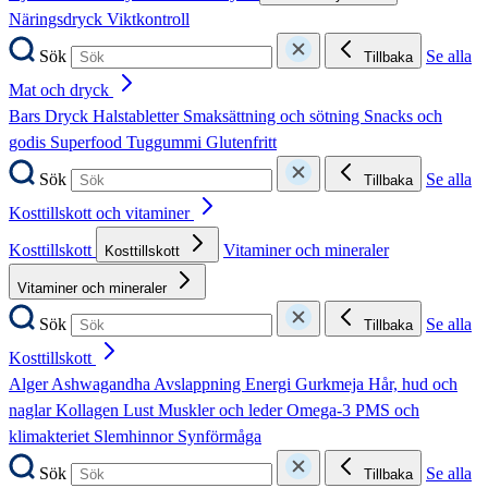
Näringsdryck
Viktkontroll
Sök
Se alla
Tillbaka
Mat och dryck
Bars
Dryck
Halstabletter
Smaksättning och sötning
Snacks och
godis
Superfood
Tuggummi
Glutenfritt
Sök
Se alla
Tillbaka
Kosttillskott och vitaminer
Kosttillskott
Vitaminer och mineraler
Kosttillskott
Vitaminer och mineraler
Sök
Se alla
Tillbaka
Kosttillskott
Alger
Ashwagandha
Avslappning
Energi
Gurkmeja
Hår, hud och
naglar
Kollagen
Lust
Muskler och leder
Omega-3
PMS och
klimakteriet
Slemhinnor
Synförmåga
Sök
Se alla
Tillbaka