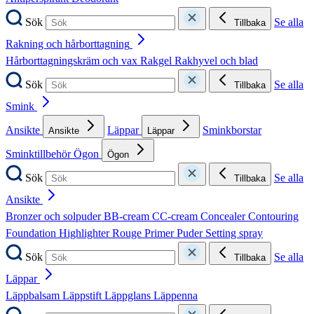
Sök
Se alla
Tillbaka
Rakning och hårborttagning
Hårborttagningskräm och vax
Rakgel
Rakhyvel och blad
Sök
Se alla
Tillbaka
Smink
Ansikte
Läppar
Sminkborstar
Ansikte
Läppar
Sminktillbehör
Ögon
Ögon
Sök
Se alla
Tillbaka
Ansikte
Bronzer och solpuder
BB-cream
CC-cream
Concealer
Contouring
Foundation
Highlighter
Rouge
Primer
Puder
Setting spray
Sök
Se alla
Tillbaka
Läppar
Läppbalsam
Läppstift
Läppglans
Läppenna