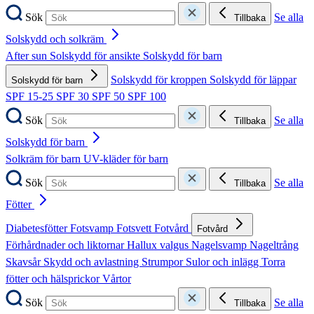
Sök
Se alla
Tillbaka
Solskydd och solkräm
After sun
Solskydd för ansikte
Solskydd för barn
Solskydd för kroppen
Solskydd för läppar
Solskydd för barn
SPF 15-25
SPF 30
SPF 50
SPF 100
Sök
Se alla
Tillbaka
Solskydd för barn
Solkräm för barn
UV-kläder för barn
Sök
Se alla
Tillbaka
Fötter
Diabetesfötter
Fotsvamp
Fotsvett
Fotvård
Fotvård
Förhårdnader och liktornar
Hallux valgus
Nagelsvamp
Nageltrång
Skavsår
Skydd och avlastning
Strumpor
Sulor och inlägg
Torra
fötter och hälsprickor
Vårtor
Sök
Se alla
Tillbaka