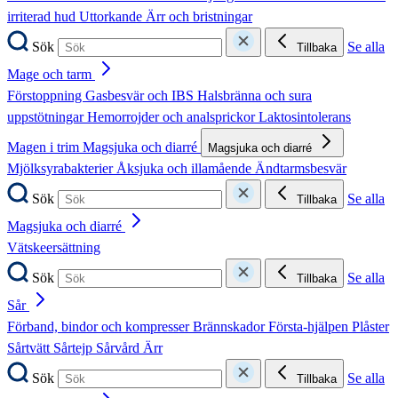
irriterad hud
Uttorkande
Ärr och bristningar
Sök
Se alla
Tillbaka
Mage och tarm
Förstoppning
Gasbesvär och IBS
Halsbränna och sura
uppstötningar
Hemorrojder och analsprickor
Laktosintolerans
Magen i trim
Magsjuka och diarré
Magsjuka och diarré
Mjölksyrabakterier
Åksjuka och illamående
Ändtarmsbesvär
Sök
Se alla
Tillbaka
Magsjuka och diarré
Vätskeersättning
Sök
Se alla
Tillbaka
Sår
Förband, bindor och kompresser
Brännskador
Första-hjälpen
Plåster
Sårtvätt
Sårtejp
Sårvård
Ärr
Sök
Se alla
Tillbaka