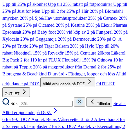
Upp till 25% på skönhet
Upp till 25% rabatt på fotprodukter
Upp till
25% på Just for Men
Upp till 2 för 25% på Hår
20% på Blomdahl
smycken
20% på Sjö&Hav utomhusprodukter
25% på Carmex
20%
på Systane
25% på Cicamed
20% på Kestine
25% på Elexir Pharma
Epsomsalt
20% på Baby foot
20% vid köp av 2 på Fungoral
20% på
Xylocain
20% på Geggamoja
20% på Dermaceutic
20% på Q+A
20% på Trixie
20% på Tiger Balsam
20% på Hylo
Upp till 20%
rabatt Nicotinell
15% på Revaxör
15% på Centaura
20kr/st Läkerol
Big Pack
2 för 119 kr på FLUX Flourskölj
15% På Otinova
10 kr
rabatt på Teppix
20% på magprodukter från Eternal
2 för 25% på
Bioregena & Beachkind
Djurvård - Fästingar, loppor och löss
Alltid
erbjudande på DOZ
OUTLET
Alltid erbjudande på DOZ
OUTLET
Sök
Se alla
Tillbaka
Alltid erbjudande på DOZ
6 för 99:- DOZ Apotek Bebis Våtservetter
3 för 2 Allevo bars
3 för
2 Salvequick barnplåster
2 för 85:- DOZ Apotek vätskeersättning
2