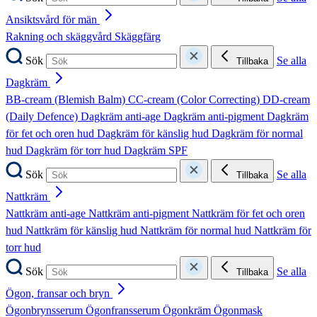
Ansiktsvård för män
Rakning och skäggvård
Skäggfärg
Sök
Se alla
Tillbaka
Dagkräm
BB-cream (Blemish Balm)
CC-cream (Color Correcting)
DD-cream
(Daily Defence)
Dagkräm anti-age
Dagkräm anti-pigment
Dagkräm
för fet och oren hud
Dagkräm för känslig hud
Dagkräm för normal
hud
Dagkräm för torr hud
Dagkräm SPF
Sök
Se alla
Tillbaka
Nattkräm
Nattkräm anti-age
Nattkräm anti-pigment
Nattkräm för fet och oren
hud
Nattkräm för känslig hud
Nattkräm för normal hud
Nattkräm för
torr hud
Sök
Se alla
Tillbaka
Ögon, fransar och bryn
Ögonbrynsserum
Ögonfransserum
Ögonkräm
Ögonmask