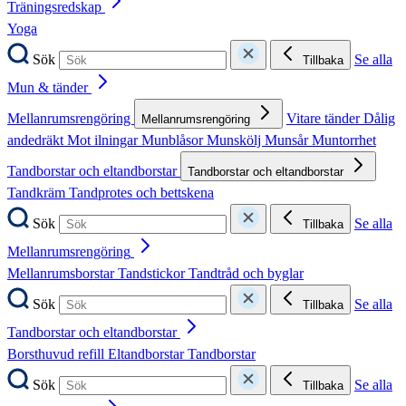
Träningsredskap
Yoga
Sök
Se alla
Tillbaka
Mun & tänder
Mellanrumsrengöring
Vitare tänder
Dålig
Mellanrumsrengöring
andedräkt
Mot ilningar
Munblåsor
Munskölj
Munsår
Muntorrhet
Tandborstar och eltandborstar
Tandborstar och eltandborstar
Tandkräm
Tandprotes och bettskena
Sök
Se alla
Tillbaka
Mellanrumsrengöring
Mellanrumsborstar
Tandstickor
Tandtråd och byglar
Sök
Se alla
Tillbaka
Tandborstar och eltandborstar
Borsthuvud refill
Eltandborstar
Tandborstar
Sök
Se alla
Tillbaka