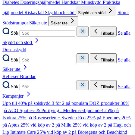
Diabetes
Doseringshjälpmedel
Handskar
Munskydd
Praktiska
hjälpmedel
Riskavfall
Skydd och stöd
Stomi
Skydd och stöd
Stödstrumpor
Säker ute
Säker ute
Sök
Se alla
Tillbaka
Skydd och stöd
Duschskydd
Sök
Se alla
Tillbaka
Säker ute
Reflexer
Broddar
Sök
Se alla
Tillbaka
Kampanjer
Upp till 40% på solskydd
3 för 2 på populära DOZ-produkter
30%
på ACO Spotless & Purifying - Medlemserbjudande!
25% på
Isadora
25% på Rosenserien + Sweden Eco
25% på Eneomey
20%
på Aptus
25% vid köp av 2 på Millu
25% vid köp av 2 på Hagi och
Lip Intimate Care
25% vid köp av 2 på Bioregena och Beachkind