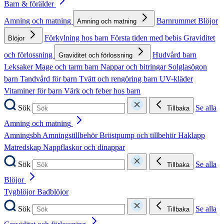
Barn & förälder
Amning och matning
Barnrummet
Blöjor
Amning och matning
Förkylning hos barn
Första tiden med bebis
Graviditet
Blöjor
och förlossning
Hudvård barn
Graviditet och förlossning
Leksaker
Mage och tarm barn
Nappar och bitringar
Solglasögon
barn
Tandvård för barn
Tvätt och rengöring barn
UV-kläder
Vitaminer för barn
Värk och feber hos barn
Sök
Se alla
Tillbaka
Amning och matning
Amningsbh
Amningstillbehör
Bröstpump och tillbehör
Haklapp
Matredskap
Nappflaskor och dinappar
Sök
Se alla
Tillbaka
Blöjor
Tygblöjor
Badblöjor
Sök
Se alla
Tillbaka