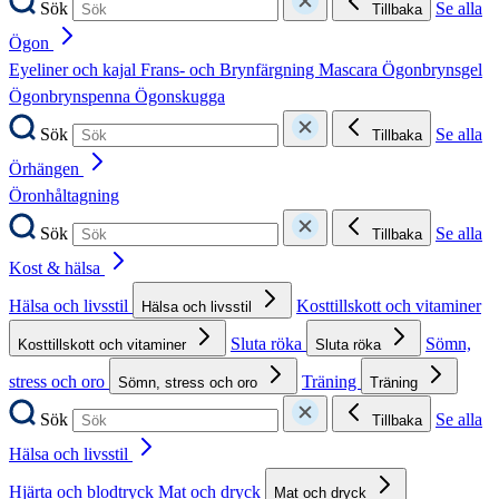
Sök
Se alla
Tillbaka
Ögon
Eyeliner och kajal
Frans- och Brynfärgning
Mascara
Ögonbrynsgel
Ögonbrynspenna
Ögonskugga
Sök
Se alla
Tillbaka
Örhängen
Öronhåltagning
Sök
Se alla
Tillbaka
Kost & hälsa
Hälsa och livsstil
Kosttillskott och vitaminer
Hälsa och livsstil
Sluta röka
Sömn,
Kosttillskott och vitaminer
Sluta röka
stress och oro
Träning
Sömn, stress och oro
Träning
Sök
Se alla
Tillbaka
Hälsa och livsstil
Hjärta och blodtryck
Mat och dryck
Mat och dryck