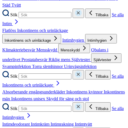
Städ
Tvätt
Sök
Se alla
Tillbaka
Intim
Flatlöss
Inkontinens och urinläckage
Intimhygien
Inkontinens och urinläckage
Intimhygien
Klimakteriebesvär
Mensskydd
Obalans i
Mensskydd
underlivet
Prostatabesvär
Riklig mens
Självtester
Självtester
Svampinfektion
Torra slemhinnor
Urinvägsinfektion
Sök
Se alla
Tillbaka
Inkontinens och urinläckage
Absorberande engångsunderkläder
Inkontinens kvinnor
Inkontinens
män
Inkontinens unisex
Skydd för säng och stol
Sök
Se alla
Tillbaka
Intimhygien
Intimdeodorant
Intimkräm
Intimrakning
Intimtvätt