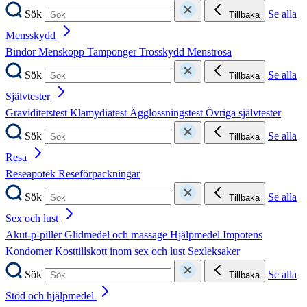
Sök
Se alla
Tillbaka
Mensskydd
Bindor
Menskopp
Tamponger
Trosskydd
Menstrosa
Sök
Se alla
Tillbaka
Självtester
Graviditetstest
Klamydiatest
Ägglossningstest
Övriga självtester
Sök
Se alla
Tillbaka
Resa
Reseapotek
Reseförpackningar
Sök
Se alla
Tillbaka
Sex och lust
Akut-p-piller
Glidmedel och massage
Hjälpmedel
Impotens
Kondomer
Kosttillskott inom sex och lust
Sexleksaker
Sök
Se alla
Tillbaka
Stöd och hjälpmedel