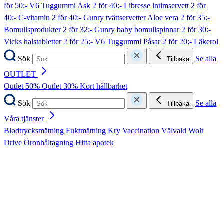
för 50:- V6 Tuggummi Ask
2 för 40:- Libresse intimservett
2 för
40:- C-vitamin
2 för 40:- Gunry tvättservetter Aloe vera
2 för 35:-
Bomullsprodukter
2 för 32:- Gunry baby bomullspinnar
2 för 30:-
Vicks halstabletter
2 för 25:- V6 Tuggummi Påsar
2 för 20:- Läkerol
Sök
Se alla
Tillbaka
OUTLET
Outlet 50%
Outlet 30%
Kort hållbarhet
Sök
Se alla
Tillbaka
Våra tjänster
Blodtrycksmätning
Fuktmätning
Kry
Vaccination
Välvald
Wolt
Drive
Öronhåltagning
Hitta apotek