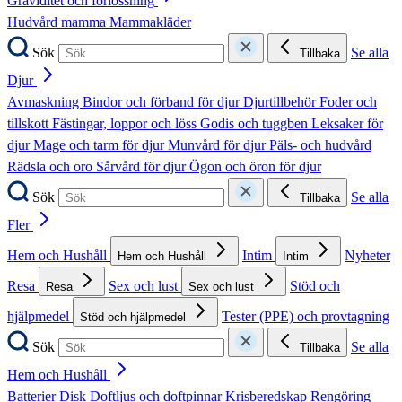
Graviditet och förlossning
Hudvård mamma
Mammakläder
Sök
Se alla
Tillbaka
Djur
Avmaskning
Bindor och förband för djur
Djurtillbehör
Foder och
tillskott
Fästingar, loppor och löss
Godis och tuggben
Leksaker för
djur
Mage och tarm för djur
Munvård för djur
Päls- och hudvård
Rädsla och oro
Sårvård för djur
Ögon och öron för djur
Sök
Se alla
Tillbaka
Fler
Hem och Hushåll
Intim
Nyheter
Hem och Hushåll
Intim
Resa
Sex och lust
Stöd och
Resa
Sex och lust
hjälpmedel
Tester (PPE) och provtagning
Stöd och hjälpmedel
Sök
Se alla
Tillbaka
Hem och Hushåll
Batterier
Disk
Doftljus och doftpinnar
Krisberedskap
Rengöring