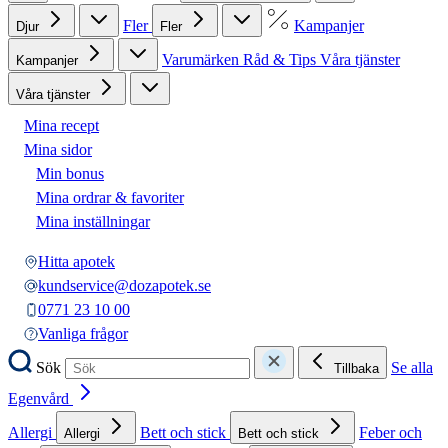
Fler
Kampanjer
Djur
Fler
Varumärken
Råd & Tips
Våra tjänster
Kampanjer
Våra tjänster
Mina recept
Mina sidor
Min bonus
Mina ordrar & favoriter
Mina inställningar
Hitta apotek
kundservice@dozapotek.se
0771 23 10 00
Vanliga frågor
Sök
Se alla
Tillbaka
Egenvård
Allergi
Bett och stick
Feber och
Allergi
Bett och stick