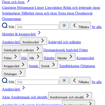
Ögon och öron
Glasögon
Hörapparat
Linser
Linsvätskor
Röda och irriterade ögon
Solglasögon
Tillbehör ögon och öron
Torra ögon
Öronbesvär
Öronproppar
Sök
Se alla
Tillbaka
Skönhet & kroppsvård
Ansiktsvård
Solskydd och solkräm
Ansiktsvård
Dermatologisk hudvård
Fötter
Solskydd och solkräm
Hår
Händer
Kroppsvård
Fötter
Hår
Händer
Smink
Tandblekning
Örhängen
Kroppsvård
Smink
Örhängen
Sök
Se alla
Tillbaka
Ansiktsvård
Akne
Ansiktsmask och skrubb
Ansiktsmask och skrubb