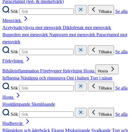
Paracetamol (led- & muskelvärk)
Sök
Se alla
Tillbaka
Mensvärk
Acetylsalicylsyra mot mensvärk
Diklofenak mot mensvärk
Ibuprofen mot mensvärk
Naproxen mot mensvärk
Paracetamol mot
mensvärk
Sök
Se alla
Tillbaka
Förkylning
Bihåleinflammation
Förebygger förkylning
Hosta
Hosta
Influensa
Nästäppa och rinnsnuva
Ont i halsen
Torr i näsan
Sök
Se alla
Tillbaka
Hosta
Hostdämpande
Slemlösande
Sök
Se alla
Tillbaka
Hudbesvär
Blåmärken och åderbråck
Eksem
Mjukgörande
Svalkande
Torr och