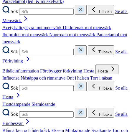
Paracetamol (led- & muskelvärk)
Sök
Se alla
Tillbaka
Mensvärk
Acetylsalicylsyra mot mensvärk
Diklofenak mot mensvärk
Ibuprofen mot mensvärk
Naproxen mot mensvärk
Paracetamol mot
mensvärk
Sök
Se alla
Tillbaka
Förkylning
Bihåleinflammation
Förebygger förkylning
Hosta
Hosta
Influensa
Nästäppa och rinnsnuva
Ont i halsen
Torr i näsan
Sök
Se alla
Tillbaka
Hosta
Hostdämpande
Slemlösande
Sök
Se alla
Tillbaka
Hudbesvär
Blåmärken och åderbråck
Eksem
Mjukgörande
Svalkande
Torr och