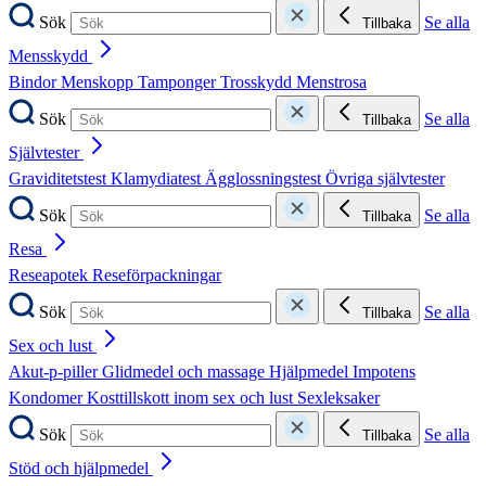
Sök
Se alla
Tillbaka
Mensskydd
Bindor
Menskopp
Tamponger
Trosskydd
Menstrosa
Sök
Se alla
Tillbaka
Självtester
Graviditetstest
Klamydiatest
Ägglossningstest
Övriga självtester
Sök
Se alla
Tillbaka
Resa
Reseapotek
Reseförpackningar
Sök
Se alla
Tillbaka
Sex och lust
Akut-p-piller
Glidmedel och massage
Hjälpmedel
Impotens
Kondomer
Kosttillskott inom sex och lust
Sexleksaker
Sök
Se alla
Tillbaka
Stöd och hjälpmedel