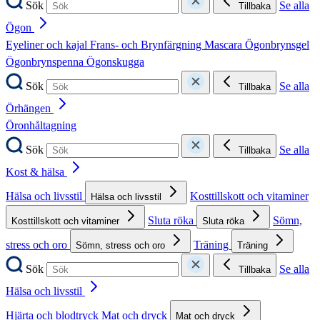
Sök
Se alla
Tillbaka
Ögon
Eyeliner och kajal
Frans- och Brynfärgning
Mascara
Ögonbrynsgel
Ögonbrynspenna
Ögonskugga
Sök
Se alla
Tillbaka
Örhängen
Öronhåltagning
Sök
Se alla
Tillbaka
Kost & hälsa
Hälsa och livsstil
Kosttillskott och vitaminer
Hälsa och livsstil
Sluta röka
Sömn,
Kosttillskott och vitaminer
Sluta röka
stress och oro
Träning
Sömn, stress och oro
Träning
Sök
Se alla
Tillbaka
Hälsa och livsstil
Hjärta och blodtryck
Mat och dryck
Mat och dryck