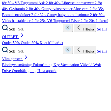
för 50:- V6 Tuggummi Ask
2 för 40:- Libresse intimservett
2 för
40:- C-vitamin
2 för 40:- Gunry tvättservetter Aloe vera
2 för 35:-
Bomullsprodukter
2 för 32:- Gunry baby bomullspinnar
2 för 30:-
Vicks halstabletter
2 för 25:- V6 Tuggummi Påsar
2 för 20:- Läkerol
Sök
Se alla
Tillbaka
OUTLET
Outlet 50%
Outlet 30%
Kort hållbarhet
Sök
Se alla
Tillbaka
Våra tjänster
Blodtrycksmätning
Fuktmätning
Kry
Vaccination
Välvald
Wolt
Drive
Öronhåltagning
Hitta apotek