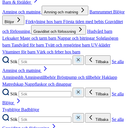
Barn & förälder
Amning och matning
Barnrummet
Blöjor
Amning och matning
Förkylning hos barn
Första tiden med bebis
Graviditet
Blöjor
och förlossning
Hudvård barn
Graviditet och förlossning
Leksaker
Mage och tarm barn
Nappar och bitringar
Solglasögon
barn
Tandvård för barn
Tvätt och rengöring barn
UV-kläder
Vitaminer för barn
Värk och feber hos barn
Sök
Se alla
Tillbaka
Amning och matning
Amningsbh
Amningstillbehör
Bröstpump och tillbehör
Haklapp
Matredskap
Nappflaskor och dinappar
Sök
Se alla
Tillbaka
Blöjor
Tygblöjor
Badblöjor
Sök
Se alla
Tillbaka