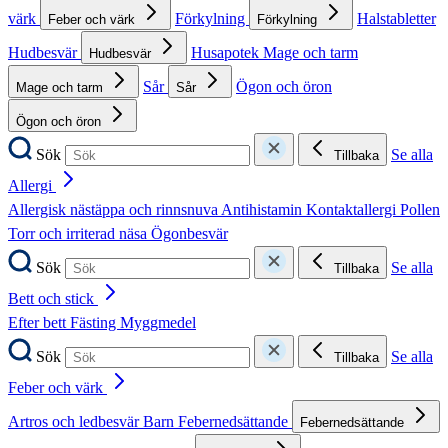
värk
Förkylning
Halstabletter
Feber och värk
Förkylning
Hudbesvär
Husapotek
Mage och tarm
Hudbesvär
Sår
Ögon och öron
Mage och tarm
Sår
Ögon och öron
Sök
Se alla
Tillbaka
Allergi
Allergisk nästäppa och rinnsnuva
Antihistamin
Kontaktallergi
Pollen
Torr och irriterad näsa
Ögonbesvär
Sök
Se alla
Tillbaka
Bett och stick
Efter bett
Fästing
Myggmedel
Sök
Se alla
Tillbaka
Feber och värk
Artros och ledbesvär
Barn
Febernedsättande
Febernedsättande