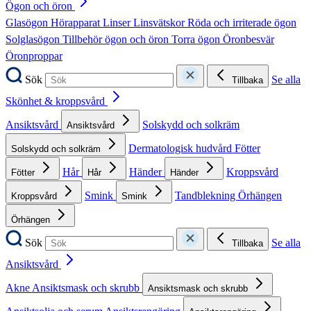
Ögon och öron
Glasögon
Hörapparat
Linser
Linsvätskor
Röda och irriterade ögon
Solglasögon
Tillbehör ögon och öron
Torra ögon
Öronbesvär
Öronproppar
Sök
Se alla
Tillbaka
Skönhet & kroppsvård
Ansiktsvård
Solskydd och solkräm
Ansiktsvård
Dermatologisk hudvård
Fötter
Solskydd och solkräm
Hår
Händer
Kroppsvård
Fötter
Hår
Händer
Smink
Tandblekning
Örhängen
Kroppsvård
Smink
Örhängen
Sök
Se alla
Tillbaka
Ansiktsvård
Akne
Ansiktsmask och skrubb
Ansiktsmask och skrubb