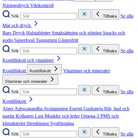
Näringsdryck
Viktkontroll
Sök
Se alla
Tillbaka
Mat och dryck
Bars
Dryck
Halstabletter
Smaksättning och sötning
Snacks och
godis
Superfood
Tuggummi
Glutenfritt
Sök
Se alla
Tillbaka
Kosttillskott och vitaminer
Kosttillskott
Vitaminer och mineraler
Kosttillskott
Vitaminer och mineraler
Sök
Se alla
Tillbaka
Kosttillskott
Alger
Ashwagandha
Avslappning
Energi
Gurkmeja
Hår, hud och
naglar
Kollagen
Lust
Muskler och leder
Omega-3
PMS och
klimakteriet
Slemhinnor
Synförmåga
Sök
Se alla
Tillbaka