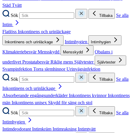
Städ
Tvätt
Sök
Se alla
Tillbaka
Intim
Flatlöss
Inkontinens och urinläckage
Intimhygien
Inkontinens och urinläckage
Intimhygien
Klimakteriebesvär
Mensskydd
Obalans i
Mensskydd
underlivet
Prostatabesvär
Riklig mens
Självtester
Självtester
Svampinfektion
Torra slemhinnor
Urinvägsinfektion
Sök
Se alla
Tillbaka
Inkontinens och urinläckage
Absorberande engångsunderkläder
Inkontinens kvinnor
Inkontinens
män
Inkontinens unisex
Skydd för säng och stol
Sök
Se alla
Tillbaka
Intimhygien
Intimdeodorant
Intimkräm
Intimrakning
Intimtvätt