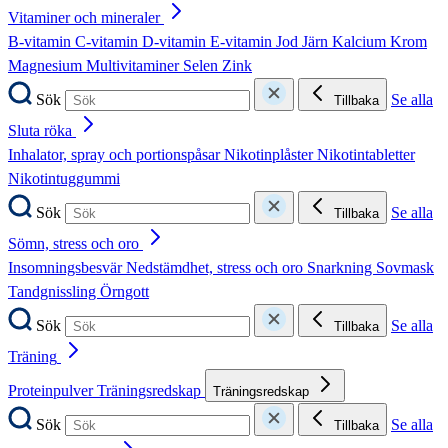
Vitaminer och mineraler
B-vitamin
C-vitamin
D-vitamin
E-vitamin
Jod
Järn
Kalcium
Krom
Magnesium
Multivitaminer
Selen
Zink
Sök
Se alla
Tillbaka
Sluta röka
Inhalator, spray och portionspåsar
Nikotinplåster
Nikotintabletter
Nikotintuggummi
Sök
Se alla
Tillbaka
Sömn, stress och oro
Insomningsbesvär
Nedstämdhet, stress och oro
Snarkning
Sovmask
Tandgnissling
Örngott
Sök
Se alla
Tillbaka
Träning
Proteinpulver
Träningsredskap
Träningsredskap
Sök
Se alla
Tillbaka