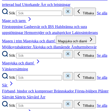
irriterad hud
Uttorkande
Ärr och bristningar
Sök
Se alla
Tillbaka
Mage och tarm
Förstoppning
Gasbesvär och IBS
Halsbränna och sura
uppstötningar
Hemorrojder och analsprickor
Laktosintolerans
Magen i trim
Magsjuka och diarré
Magsjuka och diarré
Mjölksyrabakterier
Åksjuka och illamående
Ändtarmsbesvär
Sök
Se alla
Tillbaka
Magsjuka och diarré
Vätskeersättning
Sök
Se alla
Tillbaka
Sår
Förband, bindor och kompresser
Brännskador
Första-hjälpen
Plåster
Sårtvätt
Sårtejp
Sårvård
Ärr
Sök
Se alla
Tillbaka