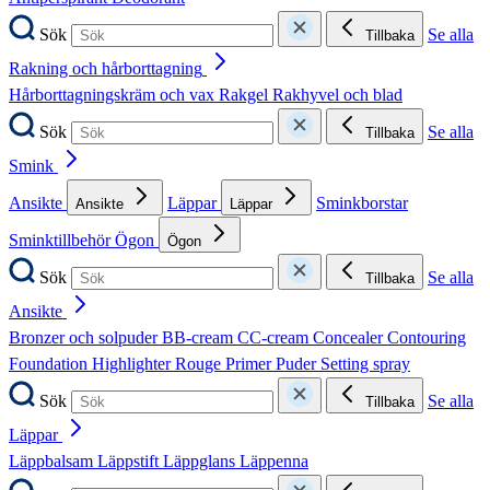
Sök
Se alla
Tillbaka
Rakning och hårborttagning
Hårborttagningskräm och vax
Rakgel
Rakhyvel och blad
Sök
Se alla
Tillbaka
Smink
Ansikte
Läppar
Sminkborstar
Ansikte
Läppar
Sminktillbehör
Ögon
Ögon
Sök
Se alla
Tillbaka
Ansikte
Bronzer och solpuder
BB-cream
CC-cream
Concealer
Contouring
Foundation
Highlighter
Rouge
Primer
Puder
Setting spray
Sök
Se alla
Tillbaka
Läppar
Läppbalsam
Läppstift
Läppglans
Läppenna