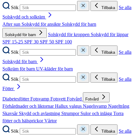
Sök
Se alla
Tillbaka
Solskydd och solkräm
After sun
Solskydd för ansikte
Solskydd för barn
Solskydd för kroppen
Solskydd för läppar
Solskydd för barn
SPF 15-25
SPF 30
SPF 50
SPF 100
Sök
Se alla
Tillbaka
Solskydd för barn
Solkräm för barn
UV-kläder för barn
Sök
Se alla
Tillbaka
Fötter
Diabetesfötter
Fotsvamp
Fotsvett
Fotvård
Fotvård
Förhårdnader och liktornar
Hallux valgus
Nagelsvamp
Nageltrång
Skavsår
Skydd och avlastning
Strumpor
Sulor och inlägg
Torra
fötter och hälsprickor
Vårtor
Sök
Se alla
Tillbaka