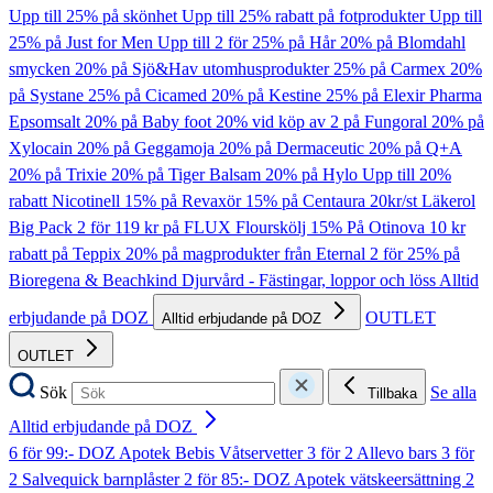
Upp till 25% på skönhet
Upp till 25% rabatt på fotprodukter
Upp till
25% på Just for Men
Upp till 2 för 25% på Hår
20% på Blomdahl
smycken
20% på Sjö&Hav utomhusprodukter
25% på Carmex
20%
på Systane
25% på Cicamed
20% på Kestine
25% på Elexir Pharma
Epsomsalt
20% på Baby foot
20% vid köp av 2 på Fungoral
20% på
Xylocain
20% på Geggamoja
20% på Dermaceutic
20% på Q+A
20% på Trixie
20% på Tiger Balsam
20% på Hylo
Upp till 20%
rabatt Nicotinell
15% på Revaxör
15% på Centaura
20kr/st Läkerol
Big Pack
2 för 119 kr på FLUX Flourskölj
15% På Otinova
10 kr
rabatt på Teppix
20% på magprodukter från Eternal
2 för 25% på
Bioregena & Beachkind
Djurvård - Fästingar, loppor och löss
Alltid
erbjudande på DOZ
OUTLET
Alltid erbjudande på DOZ
OUTLET
Sök
Se alla
Tillbaka
Alltid erbjudande på DOZ
6 för 99:- DOZ Apotek Bebis Våtservetter
3 för 2 Allevo bars
3 för
2 Salvequick barnplåster
2 för 85:- DOZ Apotek vätskeersättning
2