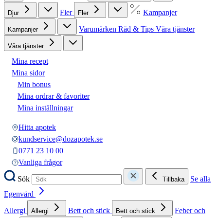
Fler
Kampanjer
Djur
Fler
Varumärken
Råd & Tips
Våra tjänster
Kampanjer
Våra tjänster
Mina recept
Mina sidor
Min bonus
Mina ordrar & favoriter
Mina inställningar
Hitta apotek
kundservice@dozapotek.se
0771 23 10 00
Vanliga frågor
Sök
Se alla
Tillbaka
Egenvård
Allergi
Bett och stick
Feber och
Allergi
Bett och stick