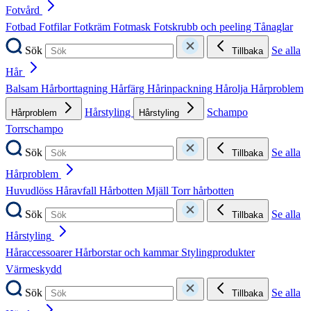
Fotvård
Fotbad
Fotfilar
Fotkräm
Fotmask
Fotskrubb och peeling
Tånaglar
Sök
Se alla
Tillbaka
Hår
Balsam
Hårborttagning
Hårfärg
Hårinpackning
Hårolja
Hårproblem
Hårstyling
Schampo
Hårproblem
Hårstyling
Torrschampo
Sök
Se alla
Tillbaka
Hårproblem
Huvudlöss
Håravfall
Hårbotten
Mjäll
Torr hårbotten
Sök
Se alla
Tillbaka
Hårstyling
Håraccessoarer
Hårborstar och kammar
Stylingprodukter
Värmeskydd
Sök
Se alla
Tillbaka