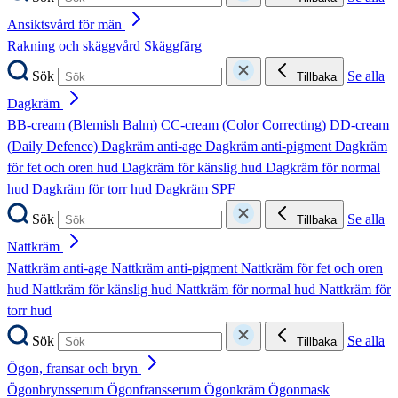
Ansiktsvård för män
Rakning och skäggvård
Skäggfärg
Sök
Se alla
Tillbaka
Dagkräm
BB-cream (Blemish Balm)
CC-cream (Color Correcting)
DD-cream
(Daily Defence)
Dagkräm anti-age
Dagkräm anti-pigment
Dagkräm
för fet och oren hud
Dagkräm för känslig hud
Dagkräm för normal
hud
Dagkräm för torr hud
Dagkräm SPF
Sök
Se alla
Tillbaka
Nattkräm
Nattkräm anti-age
Nattkräm anti-pigment
Nattkräm för fet och oren
hud
Nattkräm för känslig hud
Nattkräm för normal hud
Nattkräm för
torr hud
Sök
Se alla
Tillbaka
Ögon, fransar och bryn
Ögonbrynsserum
Ögonfransserum
Ögonkräm
Ögonmask