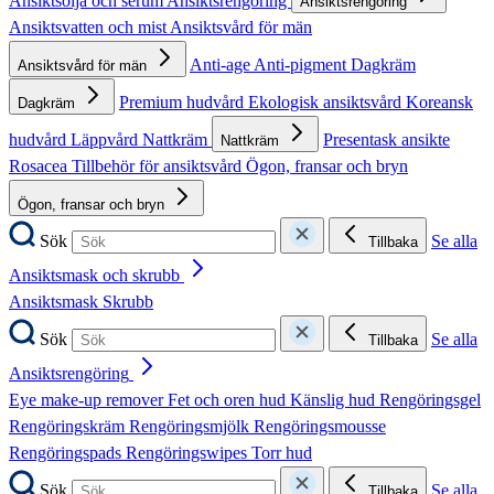
Ansiktsolja och serum
Ansiktsrengöring
Ansiktsrengöring
Ansiktsvatten och mist
Ansiktsvård för män
Anti-age
Anti-pigment
Dagkräm
Ansiktsvård för män
Premium hudvård
Ekologisk ansiktsvård
Koreansk
Dagkräm
hudvård
Läppvård
Nattkräm
Presentask ansikte
Nattkräm
Rosacea
Tillbehör för ansiktsvård
Ögon, fransar och bryn
Ögon, fransar och bryn
Sök
Se alla
Tillbaka
Ansiktsmask och skrubb
Ansiktsmask
Skrubb
Sök
Se alla
Tillbaka
Ansiktsrengöring
Eye make-up remover
Fet och oren hud
Känslig hud
Rengöringsgel
Rengöringskräm
Rengöringsmjölk
Rengöringsmousse
Rengöringspads
Rengöringswipes
Torr hud
Sök
Se alla
Tillbaka