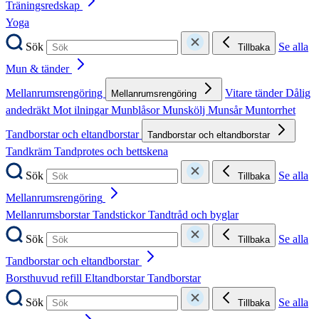
Träningsredskap
Yoga
Sök
Se alla
Tillbaka
Mun & tänder
Mellanrumsrengöring
Vitare tänder
Dålig
Mellanrumsrengöring
andedräkt
Mot ilningar
Munblåsor
Munskölj
Munsår
Muntorrhet
Tandborstar och eltandborstar
Tandborstar och eltandborstar
Tandkräm
Tandprotes och bettskena
Sök
Se alla
Tillbaka
Mellanrumsrengöring
Mellanrumsborstar
Tandstickor
Tandtråd och byglar
Sök
Se alla
Tillbaka
Tandborstar och eltandborstar
Borsthuvud refill
Eltandborstar
Tandborstar
Sök
Se alla
Tillbaka