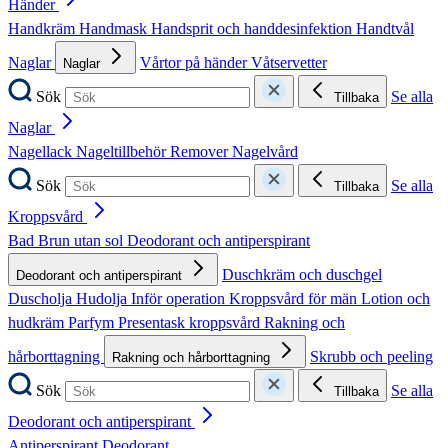
Händer
Handkräm
Handmask
Handsprit och handdesinfektion
Handtvål
Naglar
Vårtor på händer
Våtservetter
Naglar
Sök
Se alla
Tillbaka
Naglar
Nagellack
Nageltillbehör
Remover
Nagelvård
Sök
Se alla
Tillbaka
Kroppsvård
Bad
Brun utan sol
Deodorant och antiperspirant
Duschkräm och duschgel
Deodorant och antiperspirant
Duscholja
Hudolja
Inför operation
Kroppsvård för män
Lotion och
hudkräm
Parfym
Presentask kroppsvård
Rakning och
hårborttagning
Skrubb och peeling
Rakning och hårborttagning
Sök
Se alla
Tillbaka
Deodorant och antiperspirant
Antiperspirant
Deodorant