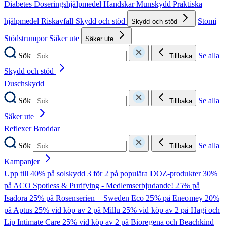
Diabetes
Doseringshjälpmedel
Handskar
Munskydd
Praktiska
hjälpmedel
Riskavfall
Skydd och stöd
Stomi
Skydd och stöd
Stödstrumpor
Säker ute
Säker ute
Sök
Se alla
Tillbaka
Skydd och stöd
Duschskydd
Sök
Se alla
Tillbaka
Säker ute
Reflexer
Broddar
Sök
Se alla
Tillbaka
Kampanjer
Upp till 40% på solskydd
3 för 2 på populära DOZ-produkter
30%
på ACO Spotless & Purifying - Medlemserbjudande!
25% på
Isadora
25% på Rosenserien + Sweden Eco
25% på Eneomey
20%
på Aptus
25% vid köp av 2 på Millu
25% vid köp av 2 på Hagi och
Lip Intimate Care
25% vid köp av 2 på Bioregena och Beachkind