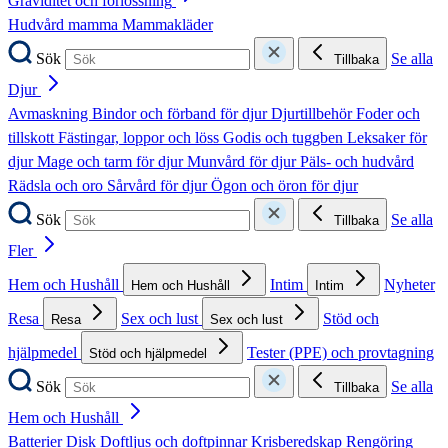
Graviditet och förlossning
Hudvård mamma
Mammakläder
Sök
Se alla
Tillbaka
Djur
Avmaskning
Bindor och förband för djur
Djurtillbehör
Foder och
tillskott
Fästingar, loppor och löss
Godis och tuggben
Leksaker för
djur
Mage och tarm för djur
Munvård för djur
Päls- och hudvård
Rädsla och oro
Sårvård för djur
Ögon och öron för djur
Sök
Se alla
Tillbaka
Fler
Hem och Hushåll
Intim
Nyheter
Hem och Hushåll
Intim
Resa
Sex och lust
Stöd och
Resa
Sex och lust
hjälpmedel
Tester (PPE) och provtagning
Stöd och hjälpmedel
Sök
Se alla
Tillbaka
Hem och Hushåll
Batterier
Disk
Doftljus och doftpinnar
Krisberedskap
Rengöring