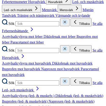
Febertermometer
Huvudvärk
Led- och muskelvärk
Huvudvärk
Mensvärk
Migrän
Led- och muskelvärk
Mensvärk
Tandvärk
Träning och träningsvärk
Värmande och kylande
Sök
Se alla
Tillbaka
Febernedsättande
Acetylsalicylsyra mot feber
Diklofenak mot feber
Ibuprofen mot
feber
Paracetamol mot feber
Sök
Se alla
Tillbaka
Huvudvärk
Acetylsalicylsyra mot huvudvärk
Diklofenak mot huvudvärk
Ibuprofen mot huvudvärk
Naproxen mot huvudvärk
Paracetamol
mot huvudvärk
Sök
Se alla
Tillbaka
Led- och muskelvärk
Acetylsalicylsyra (led- & muskelv.)
Diklofenak (led- & muskelvärk)
Ibuprofen (led- & muskelvärk)
Naproxen (led- & muskelvärk)