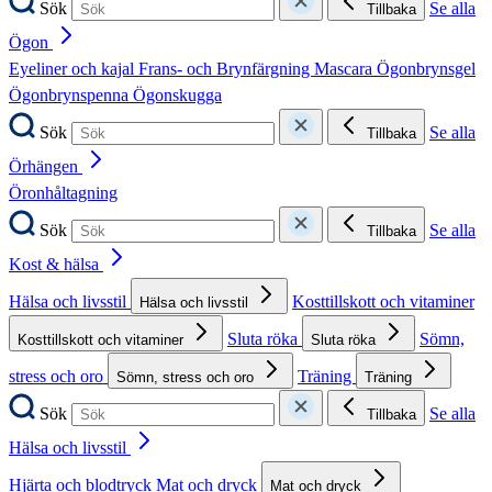
Sök
Se alla
Tillbaka
Ögon
Eyeliner och kajal
Frans- och Brynfärgning
Mascara
Ögonbrynsgel
Ögonbrynspenna
Ögonskugga
Sök
Se alla
Tillbaka
Örhängen
Öronhåltagning
Sök
Se alla
Tillbaka
Kost & hälsa
Hälsa och livsstil
Kosttillskott och vitaminer
Hälsa och livsstil
Sluta röka
Sömn,
Kosttillskott och vitaminer
Sluta röka
stress och oro
Träning
Sömn, stress och oro
Träning
Sök
Se alla
Tillbaka
Hälsa och livsstil
Hjärta och blodtryck
Mat och dryck
Mat och dryck