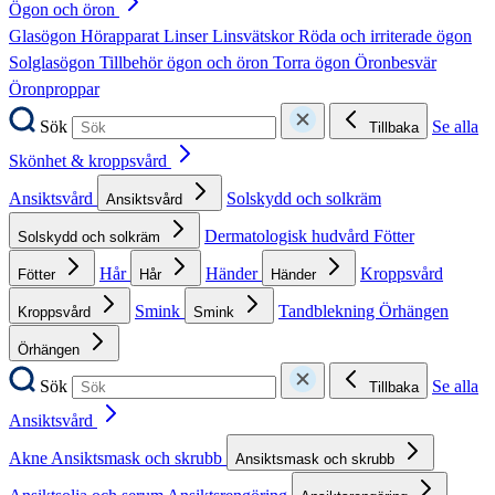
Ögon och öron
Glasögon
Hörapparat
Linser
Linsvätskor
Röda och irriterade ögon
Solglasögon
Tillbehör ögon och öron
Torra ögon
Öronbesvär
Öronproppar
Sök
Se alla
Tillbaka
Skönhet & kroppsvård
Ansiktsvård
Solskydd och solkräm
Ansiktsvård
Dermatologisk hudvård
Fötter
Solskydd och solkräm
Hår
Händer
Kroppsvård
Fötter
Hår
Händer
Smink
Tandblekning
Örhängen
Kroppsvård
Smink
Örhängen
Sök
Se alla
Tillbaka
Ansiktsvård
Akne
Ansiktsmask och skrubb
Ansiktsmask och skrubb