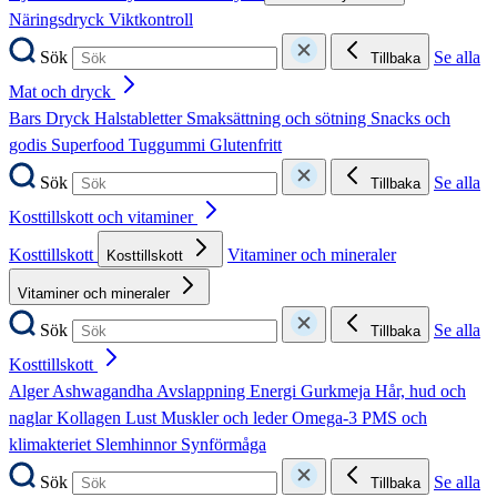
Näringsdryck
Viktkontroll
Sök
Se alla
Tillbaka
Mat och dryck
Bars
Dryck
Halstabletter
Smaksättning och sötning
Snacks och
godis
Superfood
Tuggummi
Glutenfritt
Sök
Se alla
Tillbaka
Kosttillskott och vitaminer
Kosttillskott
Vitaminer och mineraler
Kosttillskott
Vitaminer och mineraler
Sök
Se alla
Tillbaka
Kosttillskott
Alger
Ashwagandha
Avslappning
Energi
Gurkmeja
Hår, hud och
naglar
Kollagen
Lust
Muskler och leder
Omega-3
PMS och
klimakteriet
Slemhinnor
Synförmåga
Sök
Se alla
Tillbaka