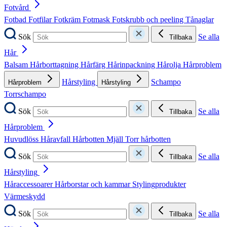
Fotvård
Fotbad
Fotfilar
Fotkräm
Fotmask
Fotskrubb och peeling
Tånaglar
Sök
Se alla
Tillbaka
Hår
Balsam
Hårborttagning
Hårfärg
Hårinpackning
Hårolja
Hårproblem
Hårstyling
Schampo
Hårproblem
Hårstyling
Torrschampo
Sök
Se alla
Tillbaka
Hårproblem
Huvudlöss
Håravfall
Hårbotten
Mjäll
Torr hårbotten
Sök
Se alla
Tillbaka
Hårstyling
Håraccessoarer
Hårborstar och kammar
Stylingprodukter
Värmeskydd
Sök
Se alla
Tillbaka