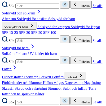
Sök
Se alla
Tillbaka
Solskydd och solkräm
After sun
Solskydd för ansikte
Solskydd för barn
Solskydd för kroppen
Solskydd för läppar
Solskydd för barn
SPF 15-25
SPF 30
SPF 50
SPF 100
Sök
Se alla
Tillbaka
Solskydd för barn
Solkräm för barn
UV-kläder för barn
Sök
Se alla
Tillbaka
Fötter
Diabetesfötter
Fotsvamp
Fotsvett
Fotvård
Fotvård
Förhårdnader och liktornar
Hallux valgus
Nagelsvamp
Nageltrång
Skavsår
Skydd och avlastning
Strumpor
Sulor och inlägg
Torra
fötter och hälsprickor
Vårtor
Sök
Se alla
Tillbaka