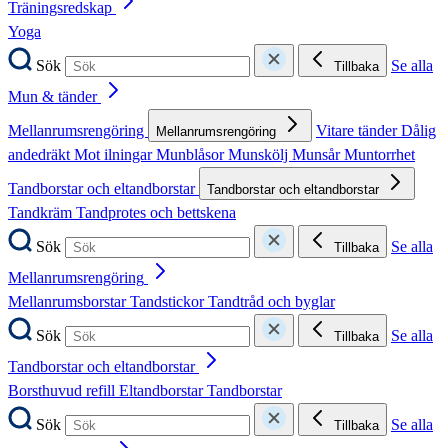
Träningsredskap
Yoga
Sök
Se alla
Tillbaka
Mun & tänder
Mellanrumsrengöring
Vitare tänder
Dålig
Mellanrumsrengöring
andedräkt
Mot ilningar
Munblåsor
Munskölj
Munsår
Muntorrhet
Tandborstar och eltandborstar
Tandborstar och eltandborstar
Tandkräm
Tandprotes och bettskena
Sök
Se alla
Tillbaka
Mellanrumsrengöring
Mellanrumsborstar
Tandstickor
Tandtråd och byglar
Sök
Se alla
Tillbaka
Tandborstar och eltandborstar
Borsthuvud refill
Eltandborstar
Tandborstar
Sök
Se alla
Tillbaka