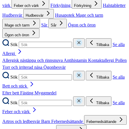
värk
Förkylning
Halstabletter
Feber och värk
Förkylning
Hudbesvär
Husapotek
Mage och tarm
Hudbesvär
Sår
Ögon och öron
Mage och tarm
Sår
Ögon och öron
Sök
Se alla
Tillbaka
Allergi
Allergisk nästäppa och rinnsnuva
Antihistamin
Kontaktallergi
Pollen
Torr och irriterad näsa
Ögonbesvär
Sök
Se alla
Tillbaka
Bett och stick
Efter bett
Fästing
Myggmedel
Sök
Se alla
Tillbaka
Feber och värk
Artros och ledbesvär
Barn
Febernedsättande
Febernedsättande