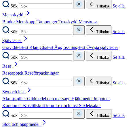
Sök
Se alla
Tillbaka
Mensskydd
Bindor
Menskopp
Tamponger
Trosskydd
Menstrosa
Sök
Se alla
Tillbaka
Självtester
Graviditetstest
Klamydiatest
Ägglossningstest
Övriga självtester
Sök
Se alla
Tillbaka
Resa
Reseapotek
Reseförpackningar
Sök
Se alla
Tillbaka
Sex och lust
Akut-p-piller
Glidmedel och massage
Hjälpmedel
Impotens
Kondomer
Kosttillskott inom sex och lust
Sexleksaker
Sök
Se alla
Tillbaka
Stöd och hjälpmedel