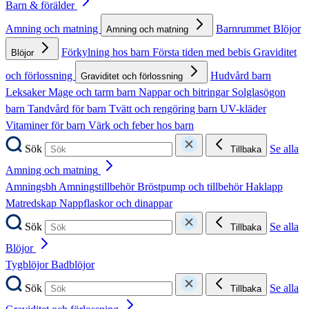
Barn & förälder
Amning och matning
Barnrummet
Blöjor
Amning och matning
Förkylning hos barn
Första tiden med bebis
Graviditet
Blöjor
och förlossning
Hudvård barn
Graviditet och förlossning
Leksaker
Mage och tarm barn
Nappar och bitringar
Solglasögon
barn
Tandvård för barn
Tvätt och rengöring barn
UV-kläder
Vitaminer för barn
Värk och feber hos barn
Sök
Se alla
Tillbaka
Amning och matning
Amningsbh
Amningstillbehör
Bröstpump och tillbehör
Haklapp
Matredskap
Nappflaskor och dinappar
Sök
Se alla
Tillbaka
Blöjor
Tygblöjor
Badblöjor
Sök
Se alla
Tillbaka