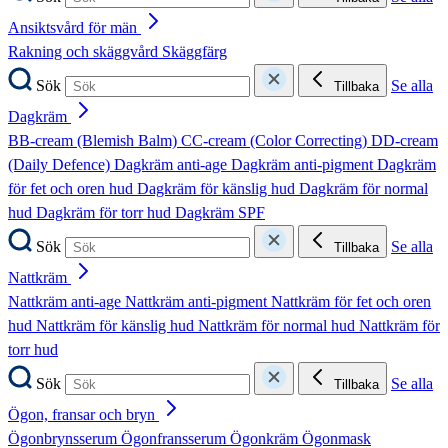
Ansiktsvård för män
Rakning och skäggvård
Skäggfärg
Sök
Se alla
Tillbaka
Dagkräm
BB-cream (Blemish Balm)
CC-cream (Color Correcting)
DD-cream
(Daily Defence)
Dagkräm anti-age
Dagkräm anti-pigment
Dagkräm
för fet och oren hud
Dagkräm för känslig hud
Dagkräm för normal
hud
Dagkräm för torr hud
Dagkräm SPF
Sök
Se alla
Tillbaka
Nattkräm
Nattkräm anti-age
Nattkräm anti-pigment
Nattkräm för fet och oren
hud
Nattkräm för känslig hud
Nattkräm för normal hud
Nattkräm för
torr hud
Sök
Se alla
Tillbaka
Ögon, fransar och bryn
Ögonbrynsserum
Ögonfransserum
Ögonkräm
Ögonmask