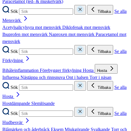
Paracetamol (led- & muskelvärk)
Sök
Se alla
Tillbaka
Mensvärk
Acetylsalicylsyra mot mensvärk
Diklofenak mot mensvärk
Ibuprofen mot mensvärk
Naproxen mot mensvärk
Paracetamol mot
mensvärk
Sök
Se alla
Tillbaka
Förkylning
Bihåleinflammation
Förebygger förkylning
Hosta
Hosta
Influensa
Nästäppa och rinnsnuva
Ont i halsen
Torr i näsan
Sök
Se alla
Tillbaka
Hosta
Hostdämpande
Slemlösande
Sök
Se alla
Tillbaka
Hudbesvär
Blåmärken och åderbråck
Eksem
Mjukgörande
Svalkande
Torr och