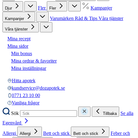
Fler
Kampanjer
Djur
Fler
Varumärken
Råd & Tips
Våra tjänster
Kampanjer
Våra tjänster
Mina recept
Mina sidor
Min bonus
Mina ordrar & favoriter
Mina inställningar
Hitta apotek
kundservice@dozapotek.se
0771 23 10 00
Vanliga frågor
Sök
Se alla
Tillbaka
Egenvård
Allergi
Bett och stick
Feber och
Allergi
Bett och stick