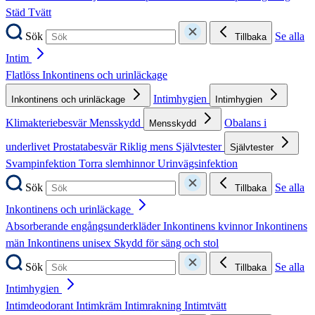
Städ
Tvätt
Sök
Se alla
Tillbaka
Intim
Flatlöss
Inkontinens och urinläckage
Intimhygien
Inkontinens och urinläckage
Intimhygien
Klimakteriebesvär
Mensskydd
Obalans i
Mensskydd
underlivet
Prostatabesvär
Riklig mens
Självtester
Självtester
Svampinfektion
Torra slemhinnor
Urinvägsinfektion
Sök
Se alla
Tillbaka
Inkontinens och urinläckage
Absorberande engångsunderkläder
Inkontinens kvinnor
Inkontinens
män
Inkontinens unisex
Skydd för säng och stol
Sök
Se alla
Tillbaka
Intimhygien
Intimdeodorant
Intimkräm
Intimrakning
Intimtvätt