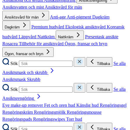
Ansiktsolja och serum
Ansiktsrengöring
Ansiktsrengöring
Ansiktsvatten och mist
Ansiktsvård för män
Anti-age
Anti-pigment
Dagkräm
Ansiktsvård för män
Premium hudvård
Ekologisk ansiktsvård
Koreansk
Dagkräm
hudvård
Läppvård
Nattkräm
Presentask ansikte
Nattkräm
Rosacea
Tillbehör för ansiktsvård
Ögon, fransar och bryn
Ögon, fransar och bryn
Sök
Se alla
Tillbaka
Ansiktsmask och skrubb
Ansiktsmask
Skrubb
Sök
Se alla
Tillbaka
Ansiktsrengöring
Eye make-up remover
Fet och oren hud
Känslig hud
Rengöringsgel
Rengöringskräm
Rengöringsmjölk
Rengöringsmousse
Rengöringspads
Rengöringswipes
Torr hud
Sök
Se alla
Tillbaka