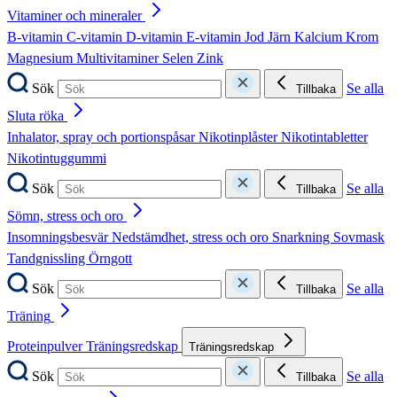
Vitaminer och mineraler
B-vitamin
C-vitamin
D-vitamin
E-vitamin
Jod
Järn
Kalcium
Krom
Magnesium
Multivitaminer
Selen
Zink
Sök
Se alla
Tillbaka
Sluta röka
Inhalator, spray och portionspåsar
Nikotinplåster
Nikotintabletter
Nikotintuggummi
Sök
Se alla
Tillbaka
Sömn, stress och oro
Insomningsbesvär
Nedstämdhet, stress och oro
Snarkning
Sovmask
Tandgnissling
Örngott
Sök
Se alla
Tillbaka
Träning
Proteinpulver
Träningsredskap
Träningsredskap
Sök
Se alla
Tillbaka