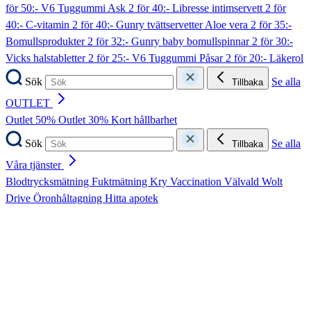
för 50:- V6 Tuggummi Ask
2 för 40:- Libresse intimservett
2 för
40:- C-vitamin
2 för 40:- Gunry tvättservetter Aloe vera
2 för 35:-
Bomullsprodukter
2 för 32:- Gunry baby bomullspinnar
2 för 30:-
Vicks halstabletter
2 för 25:- V6 Tuggummi Påsar
2 för 20:- Läkerol
Sök
Se alla
Tillbaka
OUTLET
Outlet 50%
Outlet 30%
Kort hållbarhet
Sök
Se alla
Tillbaka
Våra tjänster
Blodtrycksmätning
Fuktmätning
Kry
Vaccination
Välvald
Wolt
Drive
Öronhåltagning
Hitta apotek