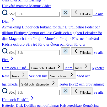
Graviditet och förlossning
Hudvård mamma
Mammakläder
Sök
Se alla
Tillbaka
Djur
Avmaskning
Bindor och förband för djur
Djurtillbehör
Foder och
tillskott
Fästingar, loppor och löss
Godis och tuggben
Leksaker för
djur
Mage och tarm för djur
Munvård för djur
Päls- och hudvård
Rädsla och oro
Sårvård för djur
Ögon och öron för djur
Sök
Se alla
Tillbaka
Fler
Hem och Hushåll
Intim
Nyheter
Hem och Hushåll
Intim
Resa
Sex och lust
Stöd och
Resa
Sex och lust
hjälpmedel
Tester (PPE) och provtagning
Stöd och hjälpmedel
Sök
Se alla
Tillbaka
Hem och Hushåll
Batterier
Disk
Doftljus och doftpinnar
Krisberedskap
Rengöring