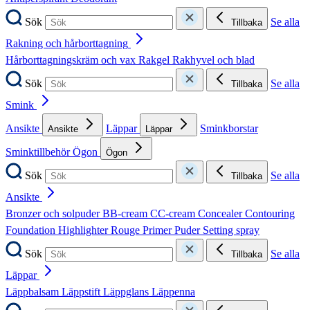
Sök
Se alla
Tillbaka
Rakning och hårborttagning
Hårborttagningskräm och vax
Rakgel
Rakhyvel och blad
Sök
Se alla
Tillbaka
Smink
Ansikte
Läppar
Sminkborstar
Ansikte
Läppar
Sminktillbehör
Ögon
Ögon
Sök
Se alla
Tillbaka
Ansikte
Bronzer och solpuder
BB-cream
CC-cream
Concealer
Contouring
Foundation
Highlighter
Rouge
Primer
Puder
Setting spray
Sök
Se alla
Tillbaka
Läppar
Läppbalsam
Läppstift
Läppglans
Läppenna