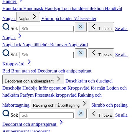
Händer
Handkräm
Handmask
Handsprit och handdesinfektion
Handtvål
Naglar
Vårtor på händer
Våtservetter
Naglar
Sök
Se alla
Tillbaka
Naglar
Nagellack
Nageltillbehör
Remover
Nagelvård
Sök
Se alla
Tillbaka
Kroppsvård
Bad
Brun utan sol
Deodorant och antiperspirant
Duschkräm och duschgel
Deodorant och antiperspirant
Duscholja
Hudolja
Inför operation
Kroppsvård för män
Lotion och
hudkräm
Parfym
Presentask kroppsvård
Rakning och
hårborttagning
Skrubb och peeling
Rakning och hårborttagning
Sök
Se alla
Tillbaka
Deodorant och antiperspirant
Antiperspirant
Deodorant