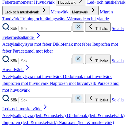
Febertermometer
Huvudvärk
Led- och muskelvärk
Huvudvärk
Mensvärk
Migrän
Led- och muskelvärk
Mensvärk
Tandvärk
Träning och träningsvärk
Värmande och kylande
Sök
Se alla
Tillbaka
Febernedsättande
Acetylsalicylsyra mot feber
Diklofenak mot feber
Ibuprofen mot
feber
Paracetamol mot feber
Sök
Se alla
Tillbaka
Huvudvärk
Acetylsalicylsyra mot huvudvärk
Diklofenak mot huvudvärk
Ibuprofen mot huvudvärk
Naproxen mot huvudvärk
Paracetamol
mot huvudvärk
Sök
Se alla
Tillbaka
Led- och muskelvärk
Acetylsalicylsyra (led- & muskelv.)
Diklofenak (led- & muskelvärk)
Ibuprofen (led- & muskelvärk)
Naproxen (led- & muskelvärk)