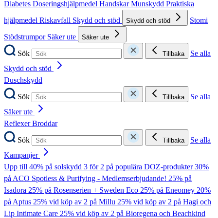
Diabetes
Doseringshjälpmedel
Handskar
Munskydd
Praktiska
hjälpmedel
Riskavfall
Skydd och stöd
Stomi
Skydd och stöd
Stödstrumpor
Säker ute
Säker ute
Sök
Se alla
Tillbaka
Skydd och stöd
Duschskydd
Sök
Se alla
Tillbaka
Säker ute
Reflexer
Broddar
Sök
Se alla
Tillbaka
Kampanjer
Upp till 40% på solskydd
3 för 2 på populära DOZ-produkter
30%
på ACO Spotless & Purifying - Medlemserbjudande!
25% på
Isadora
25% på Rosenserien + Sweden Eco
25% på Eneomey
20%
på Aptus
25% vid köp av 2 på Millu
25% vid köp av 2 på Hagi och
Lip Intimate Care
25% vid köp av 2 på Bioregena och Beachkind