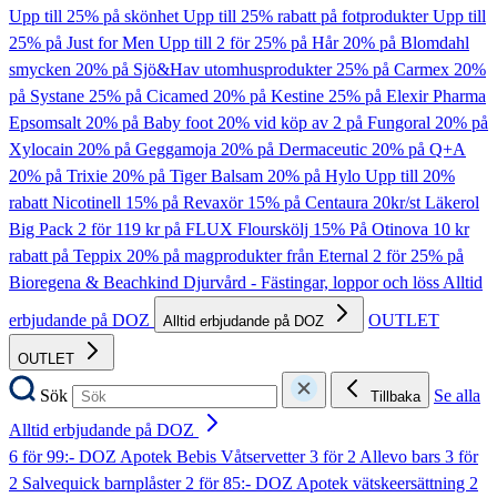
Upp till 25% på skönhet
Upp till 25% rabatt på fotprodukter
Upp till
25% på Just for Men
Upp till 2 för 25% på Hår
20% på Blomdahl
smycken
20% på Sjö&Hav utomhusprodukter
25% på Carmex
20%
på Systane
25% på Cicamed
20% på Kestine
25% på Elexir Pharma
Epsomsalt
20% på Baby foot
20% vid köp av 2 på Fungoral
20% på
Xylocain
20% på Geggamoja
20% på Dermaceutic
20% på Q+A
20% på Trixie
20% på Tiger Balsam
20% på Hylo
Upp till 20%
rabatt Nicotinell
15% på Revaxör
15% på Centaura
20kr/st Läkerol
Big Pack
2 för 119 kr på FLUX Flourskölj
15% På Otinova
10 kr
rabatt på Teppix
20% på magprodukter från Eternal
2 för 25% på
Bioregena & Beachkind
Djurvård - Fästingar, loppor och löss
Alltid
erbjudande på DOZ
OUTLET
Alltid erbjudande på DOZ
OUTLET
Sök
Se alla
Tillbaka
Alltid erbjudande på DOZ
6 för 99:- DOZ Apotek Bebis Våtservetter
3 för 2 Allevo bars
3 för
2 Salvequick barnplåster
2 för 85:- DOZ Apotek vätskeersättning
2