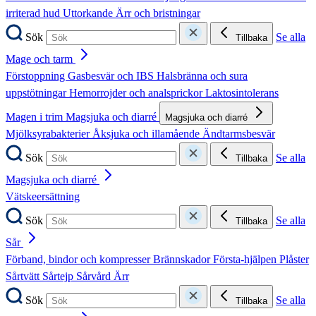
irriterad hud
Uttorkande
Ärr och bristningar
Sök
Se alla
Tillbaka
Mage och tarm
Förstoppning
Gasbesvär och IBS
Halsbränna och sura
uppstötningar
Hemorrojder och analsprickor
Laktosintolerans
Magen i trim
Magsjuka och diarré
Magsjuka och diarré
Mjölksyrabakterier
Åksjuka och illamående
Ändtarmsbesvär
Sök
Se alla
Tillbaka
Magsjuka och diarré
Vätskeersättning
Sök
Se alla
Tillbaka
Sår
Förband, bindor och kompresser
Brännskador
Första-hjälpen
Plåster
Sårtvätt
Sårtejp
Sårvård
Ärr
Sök
Se alla
Tillbaka