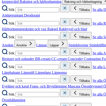
kroppsvård
Rakning och hårborttagning
Rakning och hårborttagning
Sök
Se alla 
Tillbaka
Antiperspirant
Deodorant
Sök
Se alla 
Tillbaka
Hårborttagningskräm och vax
Rakgel
Rakhyvel och blad
Sök
Se alla 
Tillbaka
Ansikte
Läppar
Sminkborstar
Sminktillb
Ansikte
Läppar
Sök
Se alla A
Tillbaka
Bronzer och solpuder
BB-cream
CC-cream
Concealer
Contouring
Fo
Sök
Se alla 
Tillbaka
Läppbalsam
Läppstift
Läppglans
Läppenna
Sök
Se alla 
Tillbaka
Eyeliner och kajal
Frans- och Brynfärgning
Mascara
Ögonbrynsgel
Ö
Sök
Se alla 
Tillbaka
Öronhåltagning