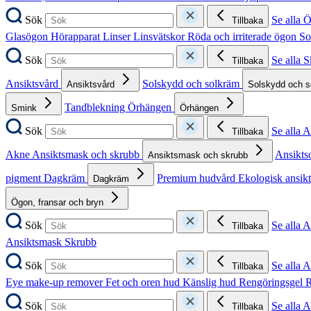
Sök
Se alla 
Tillbaka
Glasögon
Hörapparat
Linser
Linsvätskor
Röda och irriterade ögon
So
Sök
Se alla 
Tillbaka
Ansiktsvård
Solskydd och solkräm
Ansiktsvård
Solskydd och 
Tandblekning
Örhängen
Smink
Örhängen
Sök
Se alla 
Tillbaka
Akne
Ansiktsmask och skrubb
Ansikts
Ansiktsmask och skrubb
pigment
Dagkräm
Premium hudvård
Ekologisk ansik
Dagkräm
Ögon, fransar och bryn
Sök
Se alla 
Tillbaka
Ansiktsmask
Skrubb
Sök
Se alla 
Tillbaka
Eye make-up remover
Fet och oren hud
Känslig hud
Rengöringsgel
R
Sök
Se alla 
Tillbaka