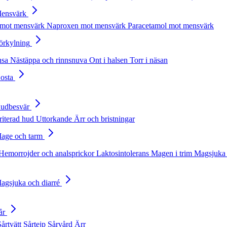
Mensvärk
 mot mensvärk
Naproxen mot mensvärk
Paracetamol mot mensvärk
Förkylning
nsa
Nästäppa och rinnsnuva
Ont i halsen
Torr i näsan
Hosta
Hudbesvär
rriterad hud
Uttorkande
Ärr och bristningar
Mage och tarm
Hemorrojder och analsprickor
Laktosintolerans
Magen i trim
Magsjuka 
Magsjuka och diarré
år
Sårtvätt
Sårtejp
Sårvård
Ärr