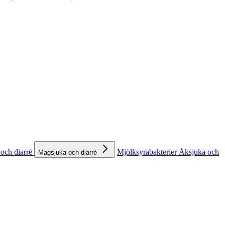
och diarré
Mjölksyrabakterier
Åksjuka och
Magsjuka och diarré