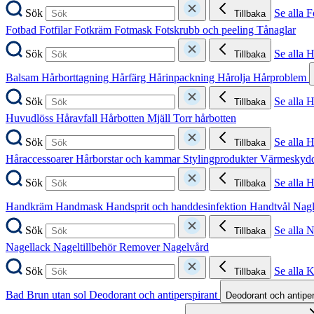
Sök
Se alla F
Tillbaka
Fotbad
Fotfilar
Fotkräm
Fotmask
Fotskrubb och peeling
Tånaglar
Sök
Se alla 
Tillbaka
Balsam
Hårborttagning
Hårfärg
Hårinpackning
Hårolja
Hårproblem
Sök
Se alla 
Tillbaka
Huvudlöss
Håravfall
Hårbotten
Mjäll
Torr hårbotten
Sök
Se alla H
Tillbaka
Håraccessoarer
Hårborstar och kammar
Stylingprodukter
Värmeskyd
Sök
Se alla 
Tillbaka
Handkräm
Handmask
Handsprit och handdesinfektion
Handtvål
Nag
Sök
Se alla 
Tillbaka
Nagellack
Nageltillbehör
Remover
Nagelvård
Sök
Se alla 
Tillbaka
Bad
Brun utan sol
Deodorant och antiperspirant
Deodorant och antipe