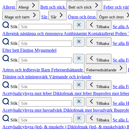
Allergi
Bett och stick
Feber och vä
Allergi
Bett och stick
Sår
Ögon och öron
Mage och tarm
Sår
Ögon och öron
Sök
Se alla A
Tillbaka
Allergisk nästäppa och rinnsnuva
Antihistamin
Kontaktallergi
Pollen
Sök
Se alla B
Tillbaka
Efter bett
Fästing
Myggmedel
Sök
Se alla 
Tillbaka
Artros och ledbesvär
Barn
Febernedsättande
Febernedsättande
Träning och träningsvärk
Värmande och kylande
Sök
Se alla 
Tillbaka
Acetylsalicylsyra mot feber
Diklofenak mot feber
Ibuprofen mot febe
Sök
Se alla 
Tillbaka
Acetylsalicylsyra mot huvudvärk
Diklofenak mot huvudvärk
Ibuprof
Sök
Se alla 
Tillbaka
Acetylsalicylsyra (led- & muskelv.)
Diklofenak (led- & muskelvärk)
I