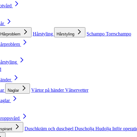
otvård
Hår
Hårstyling
Schampo
Torrschampo
Hårproblem
Hårstyling
Hårproblem
årstyling
d
Händer
lar
Vårtor på händer
Våtservetter
Naglar
Naglar
Kroppsvård
Duschkräm och duschgel
Duscholja
Hudolja
Inför operat
rspirant