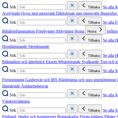
Sök
Se alla 
Tillbaka
Acetylsalicylsyra mot mensvärk
Diklofenak mot mensvärk
Ibuprofen
Sök
Se alla 
Tillbaka
Bihåleinflammation
Förebygger förkylning
Hosta
Influe
Hosta
Sök
Se alla 
Tillbaka
Hostdämpande
Slemlösande
Sök
Se alla 
Tillbaka
Blåmärken och åderbråck
Eksem
Mjukgörande
Svalkande
Torr och i
Sök
Se alla 
Tillbaka
Förstoppning
Gasbesvär och IBS
Halsbränna och sura uppstötningar
illamående
Ändtarmsbesvär
Sök
Se alla 
Tillbaka
Vätskeersättning
Sök
Se alla S
Tillbaka
Förband, bindor och kompresser
Brännskador
Första-hjälpen
Plåster