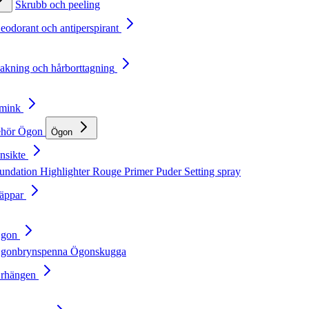
Skrubb och peeling
Deodorant och antiperspirant
Rakning och hårborttagning
Smink
ehör
Ögon
Ögon
nsikte
undation
Highlighter
Rouge
Primer
Puder
Setting spray
Läppar
Ögon
gonbrynspenna
Ögonskugga
Örhängen