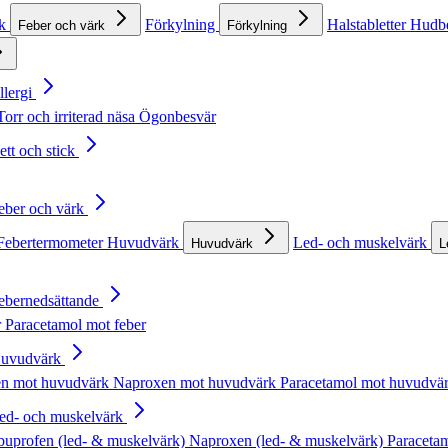
rk
Förkylning
Halstabletter
Hudb
Feber och värk
Förkylning
llergi
Torr och irriterad näsa
Ögonbesvär
ett och stick
Feber och värk
Febertermometer
Huvudvärk
Led- och muskelvärk
Huvudvärk
L
Febernedsättande
r
Paracetamol mot feber
Huvudvärk
en mot huvudvärk
Naproxen mot huvudvärk
Paracetamol mot huvudvä
Led- och muskelvärk
buprofen (led- & muskelvärk)
Naproxen (led- & muskelvärk)
Paracetam