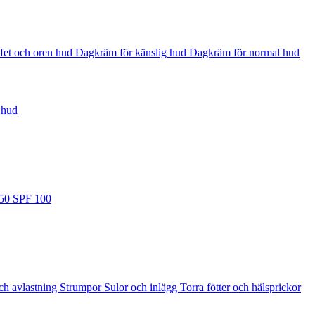
fet och oren hud
Dagkräm för känslig hud
Dagkräm för normal hud
 hud
 50
SPF 100
ch avlastning
Strumpor
Sulor och inlägg
Torra fötter och hälsprickor