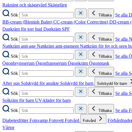
Rakning och skäggvård
Skäggfärg
Sök
Se alla 
Tillbaka
BB-cream (Blemish Balm)
CC-cream (Color Correcting)
DD-cream (
Dagkräm för torr hud
Dagkräm SPF
Sök
Se alla 
Tillbaka
Nattkräm anti-age
Nattkräm anti-pigment
Nattkräm för fet och oren 
Sök
Se alla 
Tillbaka
Ögonbrynsserum
Ögonfransserum
Ögonkräm
Ögonmask
Sök
Se alla 
Tillbaka
After sun
Solskydd för ansikte
Solskydd för barn
Solskydd för barn
Sök
Se alla 
Tillbaka
Solkräm för barn
UV-kläder för barn
Sök
Se alla F
Tillbaka
Diabetesfötter
Fotsvamp
Fotsvett
Fotvård
Förhårdnader
Fotvård
Vårtor