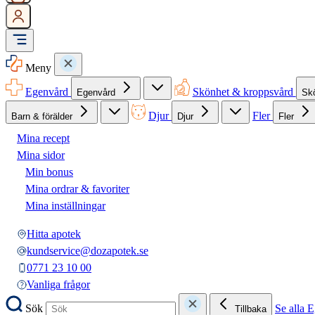
Meny
Egenvård
Skönhet & kroppsvård
Egenvård
Sk
Djur
Fler
Barn & förälder
Djur
Fler
Mina recept
Mina sidor
Min bonus
Mina ordrar & favoriter
Mina inställningar
Hitta apotek
kundservice@dozapotek.se
0771 23 10 00
Vanliga frågor
Sök
Se alla 
Tillbaka