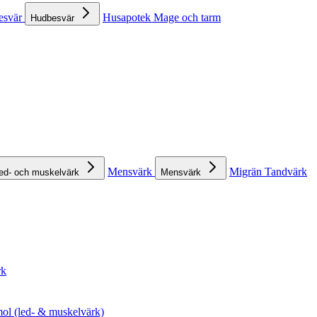
esvär
Husapotek
Mage och tarm
Hudbesvär
Mensvärk
Migrän
Tandvärk
ed- och muskelvärk
Mensvärk
rk
ol (led- & muskelvärk)