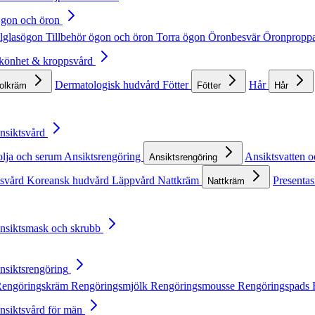
Ögon och öron
lglasögon
Tillbehör ögon och öron
Torra ögon
Öronbesvär
Öronpropp
Skönhet & kroppsvård
Dermatologisk hudvård
Fötter
Hår
solkräm
Fötter
Hår
Ansiktsvård
olja och serum
Ansiktsrengöring
Ansiktsvatten o
Ansiktsrengöring
tsvård
Koreansk hudvård
Läppvård
Nattkräm
Presentas
Nattkräm
Ansiktsmask och skrubb
Ansiktsrengöring
engöringskräm
Rengöringsmjölk
Rengöringsmousse
Rengöringspads
Ansiktsvård för män