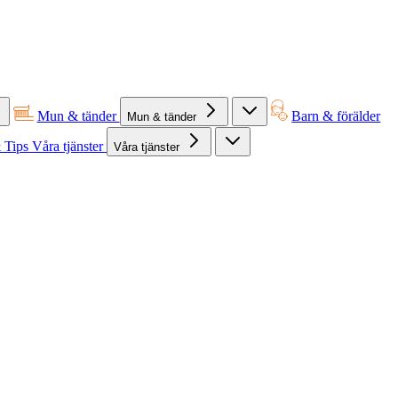
Mun & tänder
Barn & förälder
Mun & tänder
 Tips
Våra tjänster
Våra tjänster