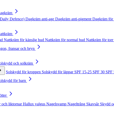
Dagkräm
Daily Defence)
Dagkräm anti-age
Dagkräm anti-pigment
Dagkräm för 
Nattkräm
hud
Nattkräm för känslig hud
Nattkräm för normal hud
Nattkräm för torr
Ögon, fransar och bryn
Solskydd och solkräm
Solskydd för kroppen
Solskydd för läppar
SPF 15-25
SPF 30
SPF
Solskydd för barn
ötter
 och liktornar
Hallux valgus
Nagelsvamp
Nageltrång
Skavsår
Skydd o