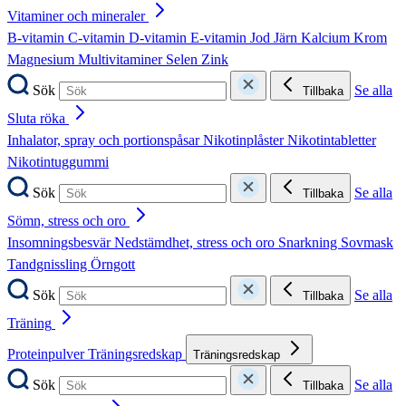
Vitaminer och mineraler
B-vitamin
C-vitamin
D-vitamin
E-vitamin
Jod
Järn
Kalcium
Krom
Magnesium
Multivitaminer
Selen
Zink
Sök
Se alla
Tillbaka
Sluta röka
Inhalator, spray och portionspåsar
Nikotinplåster
Nikotintabletter
Nikotintuggummi
Sök
Se alla
Tillbaka
Sömn, stress och oro
Insomningsbesvär
Nedstämdhet, stress och oro
Snarkning
Sovmask
Tandgnissling
Örngott
Sök
Se alla
Tillbaka
Träning
Proteinpulver
Träningsredskap
Träningsredskap
Sök
Se alla
Tillbaka