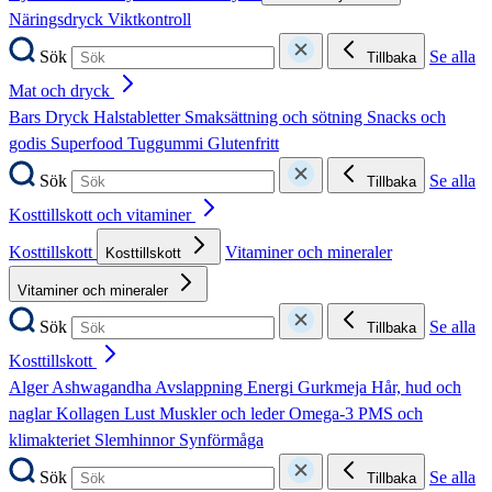
Näringsdryck
Viktkontroll
Sök
Se alla
Tillbaka
Mat och dryck
Bars
Dryck
Halstabletter
Smaksättning och sötning
Snacks och
godis
Superfood
Tuggummi
Glutenfritt
Sök
Se alla
Tillbaka
Kosttillskott och vitaminer
Kosttillskott
Vitaminer och mineraler
Kosttillskott
Vitaminer och mineraler
Sök
Se alla
Tillbaka
Kosttillskott
Alger
Ashwagandha
Avslappning
Energi
Gurkmeja
Hår, hud och
naglar
Kollagen
Lust
Muskler och leder
Omega-3
PMS och
klimakteriet
Slemhinnor
Synförmåga
Sök
Se alla
Tillbaka