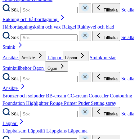
Sök
Se alla
Tillbaka
Rakning och hårborttagning
Hårborttagningskräm och vax
Rakgel
Rakhyvel och blad
Sök
Se alla
Tillbaka
Smink
Ansikte
Läppar
Sminkborstar
Ansikte
Läppar
Sminktillbehör
Ögon
Ögon
Sök
Se alla
Tillbaka
Ansikte
Bronzer och solpuder
BB-cream
CC-cream
Concealer
Contouring
Foundation
Highlighter
Rouge
Primer
Puder
Setting spray
Sök
Se alla
Tillbaka
Läppar
Läppbalsam
Läppstift
Läppglans
Läppenna