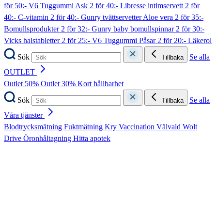
för 50:- V6 Tuggummi Ask
2 för 40:- Libresse intimservett
2 för
40:- C-vitamin
2 för 40:- Gunry tvättservetter Aloe vera
2 för 35:-
Bomullsprodukter
2 för 32:- Gunry baby bomullspinnar
2 för 30:-
Vicks halstabletter
2 för 25:- V6 Tuggummi Påsar
2 för 20:- Läkerol
Sök
Se alla
Tillbaka
OUTLET
Outlet 50%
Outlet 30%
Kort hållbarhet
Sök
Se alla
Tillbaka
Våra tjänster
Blodtrycksmätning
Fuktmätning
Kry
Vaccination
Välvald
Wolt
Drive
Öronhåltagning
Hitta apotek