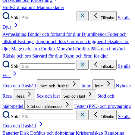
Graviditet och förlossning
Hudvård mamma
Mammakläder
Sök
Se alla
Tillbaka
Djur
Avmaskning
Bindor och förband för djur
Djurtillbehör
Foder och
tillskott
Fästingar, loppor och löss
Godis och tuggben
Leksaker för
djur
Mage och tarm för djur
Munvård för djur
Päls- och hudvård
Rädsla och oro
Sårvård för djur
Ögon och öron för djur
Sök
Se alla
Tillbaka
Fler
Hem och Hushåll
Intim
Nyheter
Hem och Hushåll
Intim
Resa
Sex och lust
Stöd och
Resa
Sex och lust
hjälpmedel
Tester (PPE) och provtagning
Stöd och hjälpmedel
Sök
Se alla
Tillbaka
Hem och Hushåll
Batterier
Disk
Doftljus och doftpinnar
Krisberedskap
Rengöring