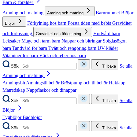
Barn & förälder
Amning och matning
Barnrummet
Blöjor
Amning och matning
Förkylning hos barn
Första tiden med bebis
Graviditet
Blöjor
och förlossning
Hudvård barn
Graviditet och förlossning
Leksaker
Mage och tarm barn
Nappar och bitringar
Solglasögon
barn
Tandvård för barn
Tvätt och rengöring barn
UV-kläder
Vitaminer för barn
Värk och feber hos barn
Sök
Se alla
Tillbaka
Amning och matning
Amningsbh
Amningstillbehör
Bröstpump och tillbehör
Haklapp
Matredskap
Nappflaskor och dinappar
Sök
Se alla
Tillbaka
Blöjor
Tygblöjor
Badblöjor
Sök
Se alla
Tillbaka