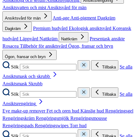
Ansiktsolja och serum
Ansiktsrengöring
Ansiktsrengöring
Ansiktsvatten och mist
Ansiktsvård för män
Anti-age
Anti-pigment
Dagkräm
Ansiktsvård för män
Premium hudvård
Ekologisk ansiktsvård
Koreansk
Dagkräm
hudvård
Läppvård
Nattkräm
Presentask ansikte
Nattkräm
Rosacea
Tillbehör för ansiktsvård
Ögon, fransar och bryn
Ögon, fransar och bryn
Sök
Se alla
Tillbaka
Ansiktsmask och skrubb
Ansiktsmask
Skrubb
Sök
Se alla
Tillbaka
Ansiktsrengöring
Eye make-up remover
Fet och oren hud
Känslig hud
Rengöringsgel
Rengöringskräm
Rengöringsmjölk
Rengöringsmousse
Rengöringspads
Rengöringswipes
Torr hud
Sök
Se alla
Tillbaka