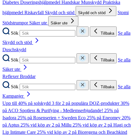
Diabetes
Doseringshjälpmedel
Handskar
Munskydd
Praktiska
hjälpmedel
Riskavfall
Skydd och stöd
Stomi
Skydd och stöd
Stödstrumpor
Säker ute
Säker ute
Sök
Se alla
Tillbaka
Skydd och stöd
Duschskydd
Sök
Se alla
Tillbaka
Säker ute
Reflexer
Broddar
Sök
Se alla
Tillbaka
Kampanjer
Upp till 40% på solskydd
3 för 2 på populära DOZ-produkter
30%
på ACO Spotless & Purifying - Medlemserbjudande!
25% på
Isadora
25% på Rosenserien + Sweden Eco
25% på Eneomey
20%
på Aptus
25% vid köp av 2 på Millu
25% vid köp av 2 på Hagi och
Lip Intimate Care
25% vid köp av 2 på Bioregena och Beachkind