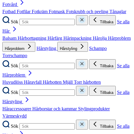
Fotvård
Fotbad
Fotfilar
Fotkräm
Fotmask
Fotskrubb och peeling
Tånaglar
Sök
Se alla
Tillbaka
Hår
Balsam
Hårborttagning
Hårfärg
Hårinpackning
Hårolja
Hårproblem
Hårstyling
Schampo
Hårproblem
Hårstyling
Torrschampo
Sök
Se alla
Tillbaka
Hårproblem
Huvudlöss
Håravfall
Hårbotten
Mjäll
Torr hårbotten
Sök
Se alla
Tillbaka
Hårstyling
Håraccessoarer
Hårborstar och kammar
Stylingprodukter
Värmeskydd
Sök
Se alla
Tillbaka