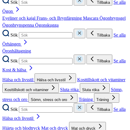
Sök
Se alla
Tillbaka
Ögon
Eyeliner och kajal
Frans- och Brynfärgning
Mascara
Ögonbrynsgel
Ögonbrynspenna
Ögonskugga
Sök
Se alla
Tillbaka
Örhängen
Öronhåltagning
Sök
Se alla
Tillbaka
Kost & hälsa
Hälsa och livsstil
Kosttillskott och vitaminer
Hälsa och livsstil
Sluta röka
Sömn,
Kosttillskott och vitaminer
Sluta röka
stress och oro
Träning
Sömn, stress och oro
Träning
Sök
Se alla
Tillbaka
Hälsa och livsstil
Hjärta och blodtryck
Mat och dryck
Mat och dryck