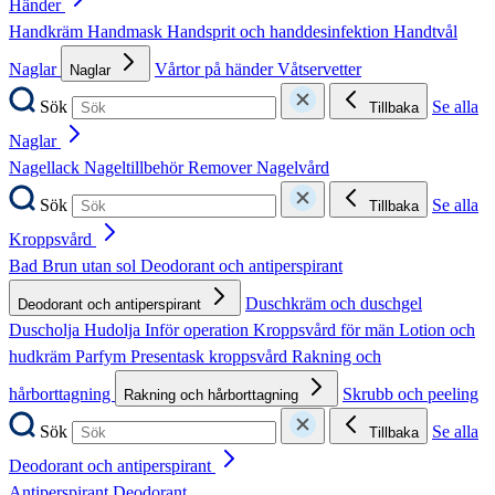
Händer
Handkräm
Handmask
Handsprit och handdesinfektion
Handtvål
Naglar
Vårtor på händer
Våtservetter
Naglar
Sök
Se alla
Tillbaka
Naglar
Nagellack
Nageltillbehör
Remover
Nagelvård
Sök
Se alla
Tillbaka
Kroppsvård
Bad
Brun utan sol
Deodorant och antiperspirant
Duschkräm och duschgel
Deodorant och antiperspirant
Duscholja
Hudolja
Inför operation
Kroppsvård för män
Lotion och
hudkräm
Parfym
Presentask kroppsvård
Rakning och
hårborttagning
Skrubb och peeling
Rakning och hårborttagning
Sök
Se alla
Tillbaka
Deodorant och antiperspirant
Antiperspirant
Deodorant