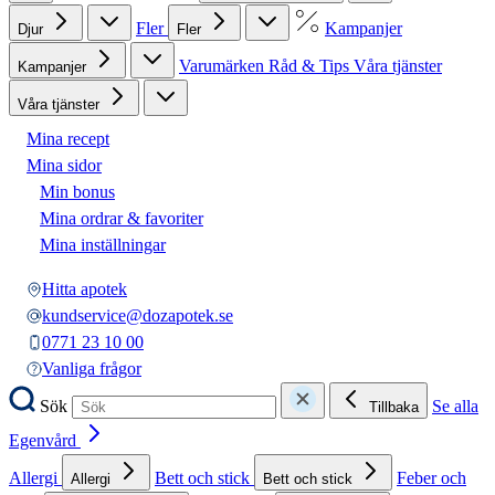
Fler
Kampanjer
Djur
Fler
Varumärken
Råd & Tips
Våra tjänster
Kampanjer
Våra tjänster
Mina recept
Mina sidor
Min bonus
Mina ordrar & favoriter
Mina inställningar
Hitta apotek
kundservice@dozapotek.se
0771 23 10 00
Vanliga frågor
Sök
Se alla
Tillbaka
Egenvård
Allergi
Bett och stick
Feber och
Allergi
Bett och stick