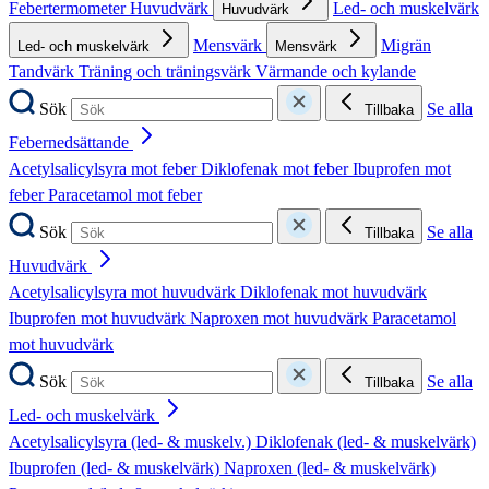
Febertermometer
Huvudvärk
Led- och muskelvärk
Huvudvärk
Mensvärk
Migrän
Led- och muskelvärk
Mensvärk
Tandvärk
Träning och träningsvärk
Värmande och kylande
Sök
Se alla
Tillbaka
Febernedsättande
Acetylsalicylsyra mot feber
Diklofenak mot feber
Ibuprofen mot
feber
Paracetamol mot feber
Sök
Se alla
Tillbaka
Huvudvärk
Acetylsalicylsyra mot huvudvärk
Diklofenak mot huvudvärk
Ibuprofen mot huvudvärk
Naproxen mot huvudvärk
Paracetamol
mot huvudvärk
Sök
Se alla
Tillbaka
Led- och muskelvärk
Acetylsalicylsyra (led- & muskelv.)
Diklofenak (led- & muskelvärk)
Ibuprofen (led- & muskelvärk)
Naproxen (led- & muskelvärk)