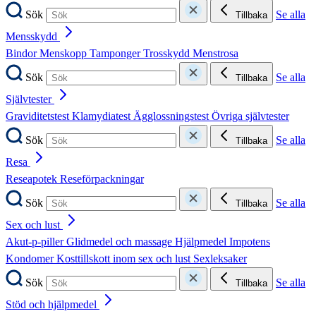
Sök
Se alla
Tillbaka
Mensskydd
Bindor
Menskopp
Tamponger
Trosskydd
Menstrosa
Sök
Se alla
Tillbaka
Självtester
Graviditetstest
Klamydiatest
Ägglossningstest
Övriga självtester
Sök
Se alla
Tillbaka
Resa
Reseapotek
Reseförpackningar
Sök
Se alla
Tillbaka
Sex och lust
Akut-p-piller
Glidmedel och massage
Hjälpmedel
Impotens
Kondomer
Kosttillskott inom sex och lust
Sexleksaker
Sök
Se alla
Tillbaka
Stöd och hjälpmedel