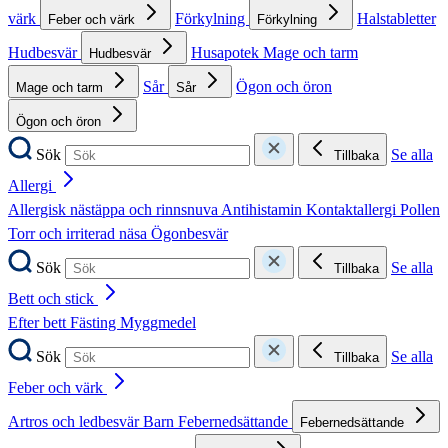
värk
Förkylning
Halstabletter
Feber och värk
Förkylning
Hudbesvär
Husapotek
Mage och tarm
Hudbesvär
Sår
Ögon och öron
Mage och tarm
Sår
Ögon och öron
Sök
Se alla
Tillbaka
Allergi
Allergisk nästäppa och rinnsnuva
Antihistamin
Kontaktallergi
Pollen
Torr och irriterad näsa
Ögonbesvär
Sök
Se alla
Tillbaka
Bett och stick
Efter bett
Fästing
Myggmedel
Sök
Se alla
Tillbaka
Feber och värk
Artros och ledbesvär
Barn
Febernedsättande
Febernedsättande