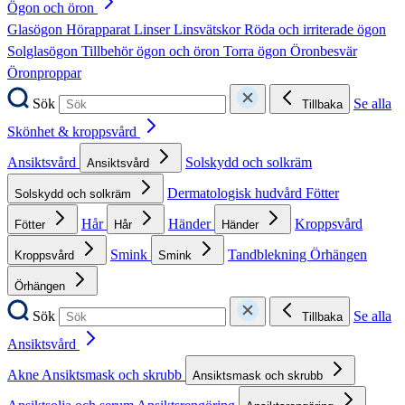
Ögon och öron
Glasögon
Hörapparat
Linser
Linsvätskor
Röda och irriterade ögon
Solglasögon
Tillbehör ögon och öron
Torra ögon
Öronbesvär
Öronproppar
Sök
Se alla
Tillbaka
Skönhet & kroppsvård
Ansiktsvård
Solskydd och solkräm
Ansiktsvård
Dermatologisk hudvård
Fötter
Solskydd och solkräm
Hår
Händer
Kroppsvård
Fötter
Hår
Händer
Smink
Tandblekning
Örhängen
Kroppsvård
Smink
Örhängen
Sök
Se alla
Tillbaka
Ansiktsvård
Akne
Ansiktsmask och skrubb
Ansiktsmask och skrubb