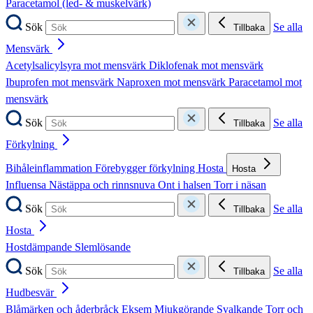
Paracetamol (led- & muskelvärk)
Sök
Se alla
Tillbaka
Mensvärk
Acetylsalicylsyra mot mensvärk
Diklofenak mot mensvärk
Ibuprofen mot mensvärk
Naproxen mot mensvärk
Paracetamol mot
mensvärk
Sök
Se alla
Tillbaka
Förkylning
Bihåleinflammation
Förebygger förkylning
Hosta
Hosta
Influensa
Nästäppa och rinnsnuva
Ont i halsen
Torr i näsan
Sök
Se alla
Tillbaka
Hosta
Hostdämpande
Slemlösande
Sök
Se alla
Tillbaka
Hudbesvär
Blåmärken och åderbråck
Eksem
Mjukgörande
Svalkande
Torr och