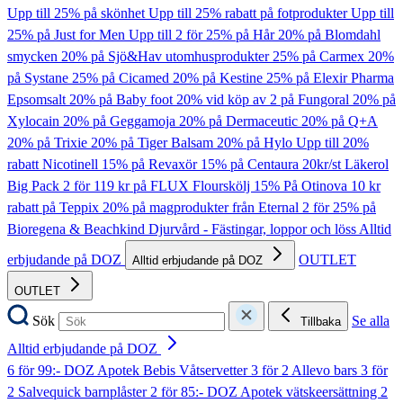
Upp till 25% på skönhet
Upp till 25% rabatt på fotprodukter
Upp till
25% på Just for Men
Upp till 2 för 25% på Hår
20% på Blomdahl
smycken
20% på Sjö&Hav utomhusprodukter
25% på Carmex
20%
på Systane
25% på Cicamed
20% på Kestine
25% på Elexir Pharma
Epsomsalt
20% på Baby foot
20% vid köp av 2 på Fungoral
20% på
Xylocain
20% på Geggamoja
20% på Dermaceutic
20% på Q+A
20% på Trixie
20% på Tiger Balsam
20% på Hylo
Upp till 20%
rabatt Nicotinell
15% på Revaxör
15% på Centaura
20kr/st Läkerol
Big Pack
2 för 119 kr på FLUX Flourskölj
15% På Otinova
10 kr
rabatt på Teppix
20% på magprodukter från Eternal
2 för 25% på
Bioregena & Beachkind
Djurvård - Fästingar, loppor och löss
Alltid
erbjudande på DOZ
OUTLET
Alltid erbjudande på DOZ
OUTLET
Sök
Se alla
Tillbaka
Alltid erbjudande på DOZ
6 för 99:- DOZ Apotek Bebis Våtservetter
3 för 2 Allevo bars
3 för
2 Salvequick barnplåster
2 för 85:- DOZ Apotek vätskeersättning
2