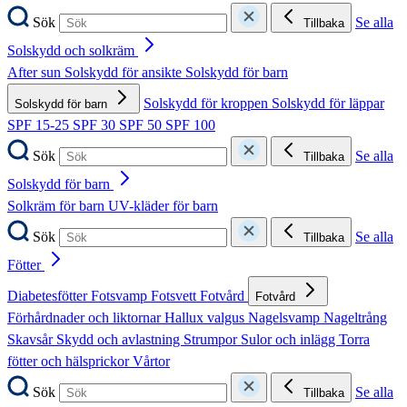
Sök
Se alla
Tillbaka
Solskydd och solkräm
After sun
Solskydd för ansikte
Solskydd för barn
Solskydd för kroppen
Solskydd för läppar
Solskydd för barn
SPF 15-25
SPF 30
SPF 50
SPF 100
Sök
Se alla
Tillbaka
Solskydd för barn
Solkräm för barn
UV-kläder för barn
Sök
Se alla
Tillbaka
Fötter
Diabetesfötter
Fotsvamp
Fotsvett
Fotvård
Fotvård
Förhårdnader och liktornar
Hallux valgus
Nagelsvamp
Nageltrång
Skavsår
Skydd och avlastning
Strumpor
Sulor och inlägg
Torra
fötter och hälsprickor
Vårtor
Sök
Se alla
Tillbaka