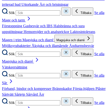
irriterad hud
Uttorkande
Ärr och bristningar
Sök
Se alla
Tillbaka
Mage och tarm
Förstoppning
Gasbesvär och IBS
Halsbränna och sura
uppstötningar
Hemorrojder och analsprickor
Laktosintolerans
Magen i trim
Magsjuka och diarré
Magsjuka och diarré
Mjölksyrabakterier
Åksjuka och illamående
Ändtarmsbesvär
Sök
Se alla
Tillbaka
Magsjuka och diarré
Vätskeersättning
Sök
Se alla
Tillbaka
Sår
Förband, bindor och kompresser
Brännskador
Första-hjälpen
Plåster
Sårtvätt
Sårtejp
Sårvård
Ärr
Sök
Se alla
Tillbaka