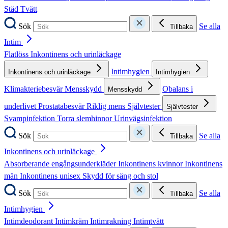
Städ
Tvätt
Sök
Se alla
Tillbaka
Intim
Flatlöss
Inkontinens och urinläckage
Intimhygien
Inkontinens och urinläckage
Intimhygien
Klimakteriebesvär
Mensskydd
Obalans i
Mensskydd
underlivet
Prostatabesvär
Riklig mens
Självtester
Självtester
Svampinfektion
Torra slemhinnor
Urinvägsinfektion
Sök
Se alla
Tillbaka
Inkontinens och urinläckage
Absorberande engångsunderkläder
Inkontinens kvinnor
Inkontinens
män
Inkontinens unisex
Skydd för säng och stol
Sök
Se alla
Tillbaka
Intimhygien
Intimdeodorant
Intimkräm
Intimrakning
Intimtvätt