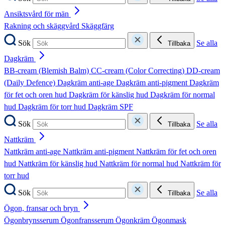
Ansiktsvård för män
Rakning och skäggvård
Skäggfärg
Sök
Se alla
Tillbaka
Dagkräm
BB-cream (Blemish Balm)
CC-cream (Color Correcting)
DD-cream
(Daily Defence)
Dagkräm anti-age
Dagkräm anti-pigment
Dagkräm
för fet och oren hud
Dagkräm för känslig hud
Dagkräm för normal
hud
Dagkräm för torr hud
Dagkräm SPF
Sök
Se alla
Tillbaka
Nattkräm
Nattkräm anti-age
Nattkräm anti-pigment
Nattkräm för fet och oren
hud
Nattkräm för känslig hud
Nattkräm för normal hud
Nattkräm för
torr hud
Sök
Se alla
Tillbaka
Ögon, fransar och bryn
Ögonbrynsserum
Ögonfransserum
Ögonkräm
Ögonmask