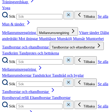
Träningsredskap
Yoga
Sök
Se alla
Tillbaka
Mun & tänder
Mellanrumsrengöring
Vitare tänder
Dålig
Mellanrumsrengöring
andedräkt
Mot ilningar
Munblåsor
Munskölj
Munsår
Muntorrhet
Tandborstar och eltandborstar
Tandborstar och eltandborstar
Tandkräm
Tandprotes och bettskena
Sök
Se alla
Tillbaka
Mellanrumsrengöring
Mellanrumsborstar
Tandstickor
Tandtråd och byglar
Sök
Se alla
Tillbaka
Tandborstar och eltandborstar
Borsthuvud refill
Eltandborstar
Tandborstar
Sök
Se alla
Tillbaka