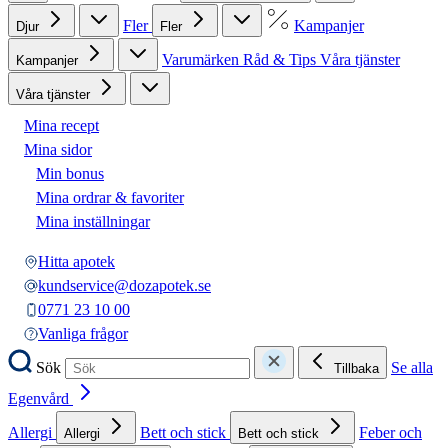
Fler
Kampanjer
Djur
Fler
Varumärken
Råd & Tips
Våra tjänster
Kampanjer
Våra tjänster
Mina recept
Mina sidor
Min bonus
Mina ordrar & favoriter
Mina inställningar
Hitta apotek
kundservice@dozapotek.se
0771 23 10 00
Vanliga frågor
Sök
Se alla
Tillbaka
Egenvård
Allergi
Bett och stick
Feber och
Allergi
Bett och stick