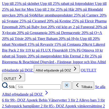
Upp till 25% på skönhet
Upp till 25% rabatt på fotprodukter
Upp till
25% på Just for Men
Upp till 2 för 25% på Hår
20% på Blomdahl
smycken
20% på Sjö&Hav utomhusprodukter
25% på Carmex
20%
på Systane
25% på Cicamed
20% på Kestine
25% på Elexir Pharma
Epsomsalt
20% på Baby foot
20% vid köp av 2 på Fungoral
20% på
Xylocain
20% på Geggamoja
20% på Dermaceutic
20% på Q+A
20% på Trixie
20% på Tiger Balsam
20% på Hylo
Upp till 20%
rabatt Nicotinell
15% på Revaxör
15% på Centaura
20kr/st Läkerol
Big Pack
2 för 119 kr på FLUX Flourskölj
15% På Otinova
10 kr
rabatt på Teppix
20% på magprodukter från Eternal
2 för 25% på
Bioregena & Beachkind
Djurvård - Fästingar, loppor och löss
Alltid
erbjudande på DOZ
OUTLET
Alltid erbjudande på DOZ
OUTLET
Sök
Se alla
Tillbaka
Alltid erbjudande på DOZ
6 för 99:- DOZ Apotek Bebis Våtservetter
3 för 2 Allevo bars
3 för
2 Salvequick barnplåster
2 för 85:- DOZ Apotek vätskeersättning
2