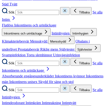
Städ
Tvätt
Sök
Se alla
Tillbaka
Intim
Flatlöss
Inkontinens och urinläckage
Intimhygien
Inkontinens och urinläckage
Intimhygien
Klimakteriebesvär
Mensskydd
Obalans i
Mensskydd
underlivet
Prostatabesvär
Riklig mens
Självtester
Självtester
Svampinfektion
Torra slemhinnor
Urinvägsinfektion
Sök
Se alla
Tillbaka
Inkontinens och urinläckage
Absorberande engångsunderkläder
Inkontinens kvinnor
Inkontinens
män
Inkontinens unisex
Skydd för säng och stol
Sök
Se alla
Tillbaka
Intimhygien
Intimdeodorant
Intimkräm
Intimrakning
Intimtvätt