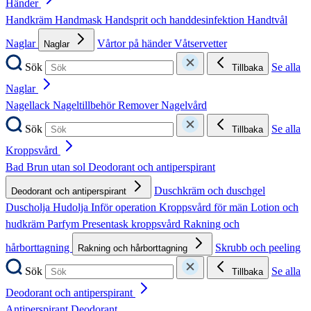
Händer
Handkräm
Handmask
Handsprit och handdesinfektion
Handtvål
Naglar
Vårtor på händer
Våtservetter
Naglar
Sök
Se alla
Tillbaka
Naglar
Nagellack
Nageltillbehör
Remover
Nagelvård
Sök
Se alla
Tillbaka
Kroppsvård
Bad
Brun utan sol
Deodorant och antiperspirant
Duschkräm och duschgel
Deodorant och antiperspirant
Duscholja
Hudolja
Inför operation
Kroppsvård för män
Lotion och
hudkräm
Parfym
Presentask kroppsvård
Rakning och
hårborttagning
Skrubb och peeling
Rakning och hårborttagning
Sök
Se alla
Tillbaka
Deodorant och antiperspirant
Antiperspirant
Deodorant