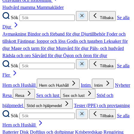
Graviditet och förlossning
Hudvård mamma
Mammakläder
Sök
Se alla
Tillbaka
Djur
Avmaskning
Bindor och förband för djur
Djurtillbehör
Foder och
tillskott
Fästingar, loppor och löss
Godis och tuggben
Leksaker för
djur
Mage och tarm för djur
Munvård för djur
Päls- och hudvård
Rädsla och oro
Sårvård för djur
Ögon och öron för djur
Sök
Se alla
Tillbaka
Fler
Hem och Hushåll
Intim
Nyheter
Hem och Hushåll
Intim
Resa
Sex och lust
Stöd och
Resa
Sex och lust
hjälpmedel
Tester (PPE) och provtagning
Stöd och hjälpmedel
Sök
Se alla
Tillbaka
Hem och Hushåll
Batterier
Disk
Doftljus och doftpinnar
Krisberedskap
Rengöring