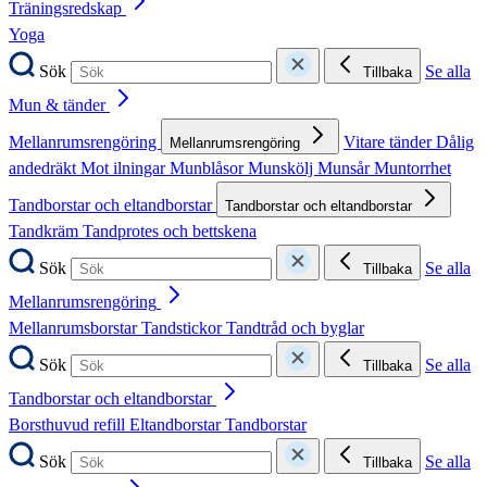
Träningsredskap
Yoga
Sök
Se alla
Tillbaka
Mun & tänder
Mellanrumsrengöring
Vitare tänder
Dålig
Mellanrumsrengöring
andedräkt
Mot ilningar
Munblåsor
Munskölj
Munsår
Muntorrhet
Tandborstar och eltandborstar
Tandborstar och eltandborstar
Tandkräm
Tandprotes och bettskena
Sök
Se alla
Tillbaka
Mellanrumsrengöring
Mellanrumsborstar
Tandstickor
Tandtråd och byglar
Sök
Se alla
Tillbaka
Tandborstar och eltandborstar
Borsthuvud refill
Eltandborstar
Tandborstar
Sök
Se alla
Tillbaka