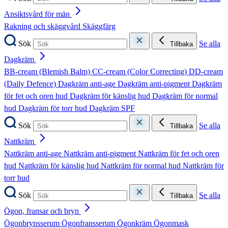
Ansiktsvård för män
Rakning och skäggvård
Skäggfärg
Sök
Se alla
Tillbaka
Dagkräm
BB-cream (Blemish Balm)
CC-cream (Color Correcting)
DD-cream
(Daily Defence)
Dagkräm anti-age
Dagkräm anti-pigment
Dagkräm
för fet och oren hud
Dagkräm för känslig hud
Dagkräm för normal
hud
Dagkräm för torr hud
Dagkräm SPF
Sök
Se alla
Tillbaka
Nattkräm
Nattkräm anti-age
Nattkräm anti-pigment
Nattkräm för fet och oren
hud
Nattkräm för känslig hud
Nattkräm för normal hud
Nattkräm för
torr hud
Sök
Se alla
Tillbaka
Ögon, fransar och bryn
Ögonbrynsserum
Ögonfransserum
Ögonkräm
Ögonmask