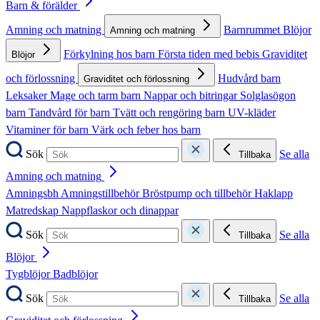
Barn & förälder
Amning och matning
Barnrummet
Blöjor
Amning och matning
Förkylning hos barn
Första tiden med bebis
Graviditet
Blöjor
och förlossning
Hudvård barn
Graviditet och förlossning
Leksaker
Mage och tarm barn
Nappar och bitringar
Solglasögon
barn
Tandvård för barn
Tvätt och rengöring barn
UV-kläder
Vitaminer för barn
Värk och feber hos barn
Sök
Se alla
Tillbaka
Amning och matning
Amningsbh
Amningstillbehör
Bröstpump och tillbehör
Haklapp
Matredskap
Nappflaskor och dinappar
Sök
Se alla
Tillbaka
Blöjor
Tygblöjor
Badblöjor
Sök
Se alla
Tillbaka