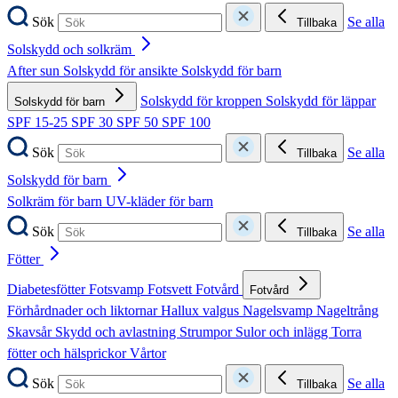
Sök
Se alla
Tillbaka
Solskydd och solkräm
After sun
Solskydd för ansikte
Solskydd för barn
Solskydd för kroppen
Solskydd för läppar
Solskydd för barn
SPF 15-25
SPF 30
SPF 50
SPF 100
Sök
Se alla
Tillbaka
Solskydd för barn
Solkräm för barn
UV-kläder för barn
Sök
Se alla
Tillbaka
Fötter
Diabetesfötter
Fotsvamp
Fotsvett
Fotvård
Fotvård
Förhårdnader och liktornar
Hallux valgus
Nagelsvamp
Nageltrång
Skavsår
Skydd och avlastning
Strumpor
Sulor och inlägg
Torra
fötter och hälsprickor
Vårtor
Sök
Se alla
Tillbaka