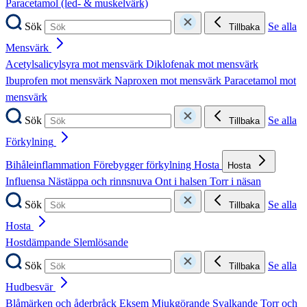
Paracetamol (led- & muskelvärk)
Sök
Se alla
Tillbaka
Mensvärk
Acetylsalicylsyra mot mensvärk
Diklofenak mot mensvärk
Ibuprofen mot mensvärk
Naproxen mot mensvärk
Paracetamol mot
mensvärk
Sök
Se alla
Tillbaka
Förkylning
Bihåleinflammation
Förebygger förkylning
Hosta
Hosta
Influensa
Nästäppa och rinnsnuva
Ont i halsen
Torr i näsan
Sök
Se alla
Tillbaka
Hosta
Hostdämpande
Slemlösande
Sök
Se alla
Tillbaka
Hudbesvär
Blåmärken och åderbråck
Eksem
Mjukgörande
Svalkande
Torr och