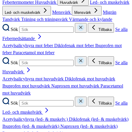
Febertermometer
Huvudvärk
Led- och muskelvärk
Huvudvärk
Mensvärk
Migrän
Led- och muskelvärk
Mensvärk
Tandvärk
Träning och träningsvärk
Värmande och kylande
Sök
Se alla
Tillbaka
Febernedsättande
Acetylsalicylsyra mot feber
Diklofenak mot feber
Ibuprofen mot
feber
Paracetamol mot feber
Sök
Se alla
Tillbaka
Huvudvärk
Acetylsalicylsyra mot huvudvärk
Diklofenak mot huvudvärk
Ibuprofen mot huvudvärk
Naproxen mot huvudvärk
Paracetamol
mot huvudvärk
Sök
Se alla
Tillbaka
Led- och muskelvärk
Acetylsalicylsyra (led- & muskelv.)
Diklofenak (led- & muskelvärk)
Ibuprofen (led- & muskelvärk)
Naproxen (led- & muskelvärk)