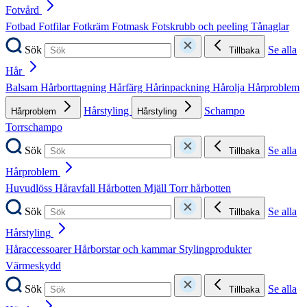
Fotvård
Fotbad
Fotfilar
Fotkräm
Fotmask
Fotskrubb och peeling
Tånaglar
Sök
Se alla
Tillbaka
Hår
Balsam
Hårborttagning
Hårfärg
Hårinpackning
Hårolja
Hårproblem
Hårstyling
Schampo
Hårproblem
Hårstyling
Torrschampo
Sök
Se alla
Tillbaka
Hårproblem
Huvudlöss
Håravfall
Hårbotten
Mjäll
Torr hårbotten
Sök
Se alla
Tillbaka
Hårstyling
Håraccessoarer
Hårborstar och kammar
Stylingprodukter
Värmeskydd
Sök
Se alla
Tillbaka