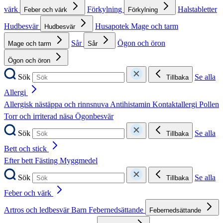
värk
Förkylning
Halstabletter
Feber och värk
Förkylning
Hudbesvär
Husapotek
Mage och tarm
Hudbesvär
Sår
Ögon och öron
Mage och tarm
Sår
Ögon och öron
Sök
Se alla
Tillbaka
Allergi
Allergisk nästäppa och rinnsnuva
Antihistamin
Kontaktallergi
Pollen
Torr och irriterad näsa
Ögonbesvär
Sök
Se alla
Tillbaka
Bett och stick
Efter bett
Fästing
Myggmedel
Sök
Se alla
Tillbaka
Feber och värk
Artros och ledbesvär
Barn
Febernedsättande
Febernedsättande