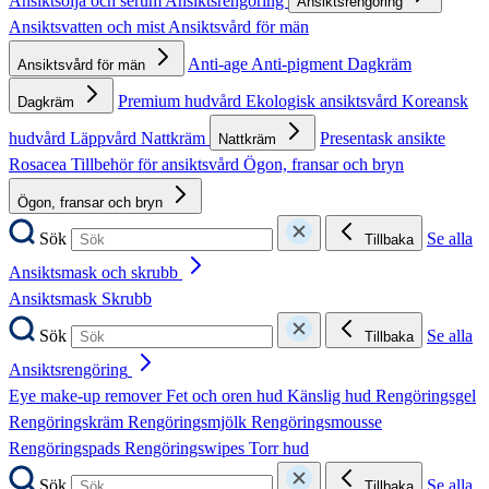
Ansiktsolja och serum
Ansiktsrengöring
Ansiktsrengöring
Ansiktsvatten och mist
Ansiktsvård för män
Anti-age
Anti-pigment
Dagkräm
Ansiktsvård för män
Premium hudvård
Ekologisk ansiktsvård
Koreansk
Dagkräm
hudvård
Läppvård
Nattkräm
Presentask ansikte
Nattkräm
Rosacea
Tillbehör för ansiktsvård
Ögon, fransar och bryn
Ögon, fransar och bryn
Sök
Se alla
Tillbaka
Ansiktsmask och skrubb
Ansiktsmask
Skrubb
Sök
Se alla
Tillbaka
Ansiktsrengöring
Eye make-up remover
Fet och oren hud
Känslig hud
Rengöringsgel
Rengöringskräm
Rengöringsmjölk
Rengöringsmousse
Rengöringspads
Rengöringswipes
Torr hud
Sök
Se alla
Tillbaka