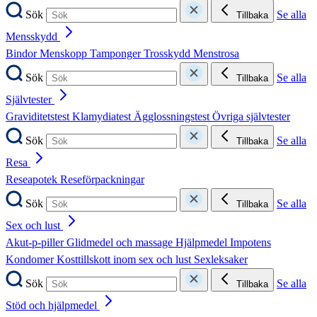
Sök
Se alla
Tillbaka
Mensskydd
Bindor
Menskopp
Tamponger
Trosskydd
Menstrosa
Sök
Se alla
Tillbaka
Självtester
Graviditetstest
Klamydiatest
Ägglossningstest
Övriga självtester
Sök
Se alla
Tillbaka
Resa
Reseapotek
Reseförpackningar
Sök
Se alla
Tillbaka
Sex och lust
Akut-p-piller
Glidmedel och massage
Hjälpmedel
Impotens
Kondomer
Kosttillskott inom sex och lust
Sexleksaker
Sök
Se alla
Tillbaka
Stöd och hjälpmedel