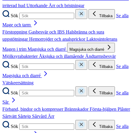
irriterad hud
Uttorkande
Ärr och bristningar
Sök
Se alla
Tillbaka
Mage och tarm
Förstoppning
Gasbesvär och IBS
Halsbränna och sura
uppstötningar
Hemorrojder och analsprickor
Laktosintolerans
Magen i trim
Magsjuka och diarré
Magsjuka och diarré
Mjölksyrabakterier
Åksjuka och illamående
Ändtarmsbesvär
Sök
Se alla
Tillbaka
Magsjuka och diarré
Vätskeersättning
Sök
Se alla
Tillbaka
Sår
Förband, bindor och kompresser
Brännskador
Första-hjälpen
Plåster
Sårtvätt
Sårtejp
Sårvård
Ärr
Sök
Se alla
Tillbaka