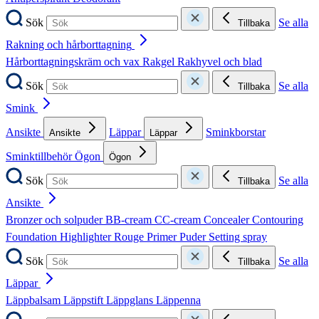
Sök
Se alla
Tillbaka
Rakning och hårborttagning
Hårborttagningskräm och vax
Rakgel
Rakhyvel och blad
Sök
Se alla
Tillbaka
Smink
Ansikte
Läppar
Sminkborstar
Ansikte
Läppar
Sminktillbehör
Ögon
Ögon
Sök
Se alla
Tillbaka
Ansikte
Bronzer och solpuder
BB-cream
CC-cream
Concealer
Contouring
Foundation
Highlighter
Rouge
Primer
Puder
Setting spray
Sök
Se alla
Tillbaka
Läppar
Läppbalsam
Läppstift
Läppglans
Läppenna