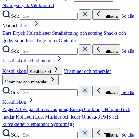
Näringsdryck
Viktkontroll
Sök
Se alla
Tillbaka
Mat och dryck
Bars
Dryck
Halstabletter
Smaksättning och sötning
Snacks och
godis
Superfood
Tuggummi
Glutenfritt
Sök
Se alla
Tillbaka
Kosttillskott och vitaminer
Kosttillskott
Vitaminer och mineraler
Kosttillskott
Vitaminer och mineraler
Sök
Se alla
Tillbaka
Kosttillskott
Alger
Ashwagandha
Avslappning
Energi
Gurkmeja
Hår, hud och
naglar
Kollagen
Lust
Muskler och leder
Omega-3
PMS och
klimakteriet
Slemhinnor
Synförmåga
Sök
Se alla
Tillbaka