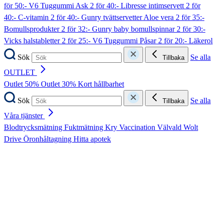
för 50:- V6 Tuggummi Ask
2 för 40:- Libresse intimservett
2 för
40:- C-vitamin
2 för 40:- Gunry tvättservetter Aloe vera
2 för 35:-
Bomullsprodukter
2 för 32:- Gunry baby bomullspinnar
2 för 30:-
Vicks halstabletter
2 för 25:- V6 Tuggummi Påsar
2 för 20:- Läkerol
Sök
Se alla
Tillbaka
OUTLET
Outlet 50%
Outlet 30%
Kort hållbarhet
Sök
Se alla
Tillbaka
Våra tjänster
Blodtrycksmätning
Fuktmätning
Kry
Vaccination
Välvald
Wolt
Drive
Öronhåltagning
Hitta apotek