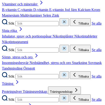
Vitaminer och mineraler
B-vitamin
C-vitamin
D-vitamin
E-vitamin
Jod
Järn
Kalcium
Krom
Magnesium
Multivitaminer
Selen
Zink
Sök
Se alla
Tillbaka
Sluta röka
Inhalator, spray och portionspåsar
Nikotinplåster
Nikotintabletter
Nikotintuggummi
Sök
Se alla
Tillbaka
Sömn, stress och oro
Insomningsbesvär
Nedstämdhet, stress och oro
Snarkning
Sovmask
Tandgnissling
Örngott
Sök
Se alla
Tillbaka
Träning
Proteinpulver
Träningsredskap
Träningsredskap
Sök
Se alla
Tillbaka