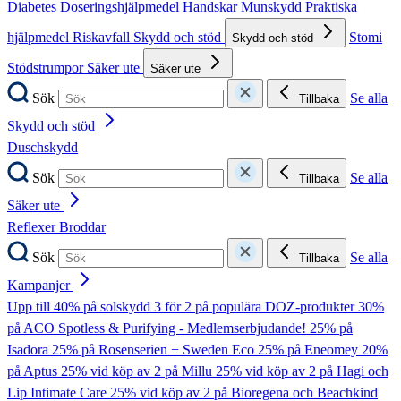
Diabetes
Doseringshjälpmedel
Handskar
Munskydd
Praktiska
hjälpmedel
Riskavfall
Skydd och stöd
Stomi
Skydd och stöd
Stödstrumpor
Säker ute
Säker ute
Sök
Se alla
Tillbaka
Skydd och stöd
Duschskydd
Sök
Se alla
Tillbaka
Säker ute
Reflexer
Broddar
Sök
Se alla
Tillbaka
Kampanjer
Upp till 40% på solskydd
3 för 2 på populära DOZ-produkter
30%
på ACO Spotless & Purifying - Medlemserbjudande!
25% på
Isadora
25% på Rosenserien + Sweden Eco
25% på Eneomey
20%
på Aptus
25% vid köp av 2 på Millu
25% vid köp av 2 på Hagi och
Lip Intimate Care
25% vid köp av 2 på Bioregena och Beachkind