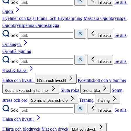
Sök
Se alla
Tillbaka
Ögon
Eyeliner och kajal
Frans- och Brynfärgning
Mascara
Ögonbrynsgel
Ögonbrynspenna
Ögonskugga
Sök
Se alla
Tillbaka
Örhängen
Öronhåltagning
Sök
Se alla
Tillbaka
Kost & hälsa
Hälsa och livsstil
Kosttillskott och vitaminer
Hälsa och livsstil
Sluta röka
Sömn,
Kosttillskott och vitaminer
Sluta röka
stress och oro
Träning
Sömn, stress och oro
Träning
Sök
Se alla
Tillbaka
Hälsa och livsstil
Hjärta och blodtryck
Mat och dryck
Mat och dryck