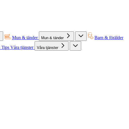
Mun & tänder
Barn & förälder
Mun & tänder
 Tips
Våra tjänster
Våra tjänster