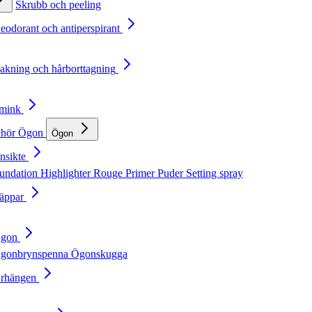
Skrubb och peeling
Deodorant och antiperspirant
Rakning och hårborttagning
Smink
ehör
Ögon
Ögon
nsikte
undation
Highlighter
Rouge
Primer
Puder
Setting spray
Läppar
Ögon
gonbrynspenna
Ögonskugga
Örhängen