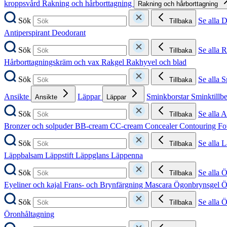
kroppsvård
Rakning och hårborttagning
Rakning och hårborttagning
Sök
Se alla 
Tillbaka
Antiperspirant
Deodorant
Sök
Se alla 
Tillbaka
Hårborttagningskräm och vax
Rakgel
Rakhyvel och blad
Sök
Se alla 
Tillbaka
Ansikte
Läppar
Sminkborstar
Sminktillb
Ansikte
Läppar
Sök
Se alla A
Tillbaka
Bronzer och solpuder
BB-cream
CC-cream
Concealer
Contouring
Fo
Sök
Se alla 
Tillbaka
Läppbalsam
Läppstift
Läppglans
Läppenna
Sök
Se alla 
Tillbaka
Eyeliner och kajal
Frans- och Brynfärgning
Mascara
Ögonbrynsgel
Ö
Sök
Se alla 
Tillbaka
Öronhåltagning