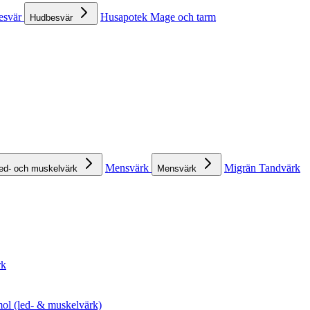
esvär
Husapotek
Mage och tarm
Hudbesvär
Mensvärk
Migrän
Tandvärk
ed- och muskelvärk
Mensvärk
rk
ol (led- & muskelvärk)