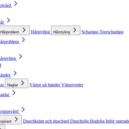
otvård
Hår
Hårstyling
Schampo
Torrschampo
Hårproblem
Hårstyling
Hårproblem
årstyling
d
Händer
lar
Vårtor på händer
Våtservetter
Naglar
Naglar
Kroppsvård
Duschkräm och duschgel
Duscholja
Hudolja
Inför operat
rspirant