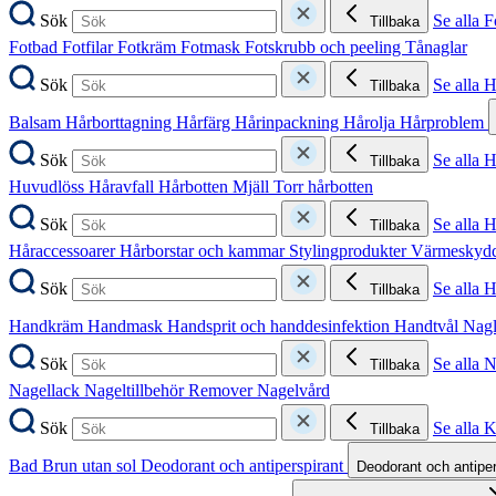
Sök
Se alla F
Tillbaka
Fotbad
Fotfilar
Fotkräm
Fotmask
Fotskrubb och peeling
Tånaglar
Sök
Se alla 
Tillbaka
Balsam
Hårborttagning
Hårfärg
Hårinpackning
Hårolja
Hårproblem
Sök
Se alla 
Tillbaka
Huvudlöss
Håravfall
Hårbotten
Mjäll
Torr hårbotten
Sök
Se alla H
Tillbaka
Håraccessoarer
Hårborstar och kammar
Stylingprodukter
Värmeskyd
Sök
Se alla 
Tillbaka
Handkräm
Handmask
Handsprit och handdesinfektion
Handtvål
Nag
Sök
Se alla 
Tillbaka
Nagellack
Nageltillbehör
Remover
Nagelvård
Sök
Se alla 
Tillbaka
Bad
Brun utan sol
Deodorant och antiperspirant
Deodorant och antipe