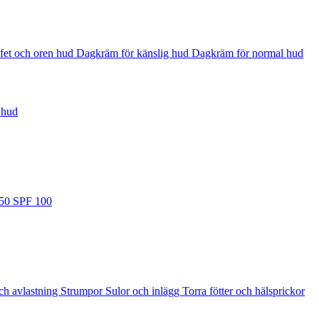
fet och oren hud
Dagkräm för känslig hud
Dagkräm för normal hud
 hud
 50
SPF 100
ch avlastning
Strumpor
Sulor och inlägg
Torra fötter och hälsprickor