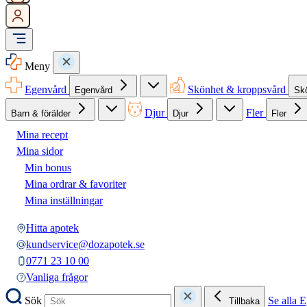
Meny
Egenvård
Skönhet & kroppsvård
Egenvård
Sk
Djur
Fler
Barn & förälder
Djur
Fler
Mina recept
Mina sidor
Min bonus
Mina ordrar & favoriter
Mina inställningar
Hitta apotek
kundservice@dozapotek.se
0771 23 10 00
Vanliga frågor
Sök
Se alla 
Tillbaka