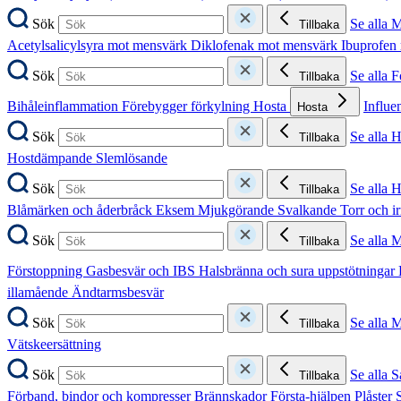
Sök
Se alla 
Tillbaka
Acetylsalicylsyra mot mensvärk
Diklofenak mot mensvärk
Ibuprofen
Sök
Se alla 
Tillbaka
Bihåleinflammation
Förebygger förkylning
Hosta
Influe
Hosta
Sök
Se alla 
Tillbaka
Hostdämpande
Slemlösande
Sök
Se alla 
Tillbaka
Blåmärken och åderbråck
Eksem
Mjukgörande
Svalkande
Torr och i
Sök
Se alla 
Tillbaka
Förstoppning
Gasbesvär och IBS
Halsbränna och sura uppstötningar
illamående
Ändtarmsbesvär
Sök
Se alla 
Tillbaka
Vätskeersättning
Sök
Se alla S
Tillbaka
Förband, bindor och kompresser
Brännskador
Första-hjälpen
Plåster