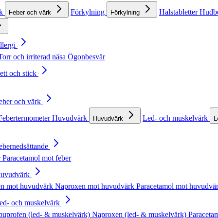
rk
Förkylning
Halstabletter
Hudb
Feber och värk
Förkylning
llergi
Torr och irriterad näsa
Ögonbesvär
ett och stick
Feber och värk
Febertermometer
Huvudvärk
Led- och muskelvärk
Huvudvärk
L
Febernedsättande
r
Paracetamol mot feber
Huvudvärk
en mot huvudvärk
Naproxen mot huvudvärk
Paracetamol mot huvudvä
Led- och muskelvärk
buprofen (led- & muskelvärk)
Naproxen (led- & muskelvärk)
Paracetam