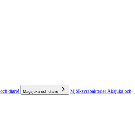
och diarré
Mjölksyrabakterier
Åksjuka och
Magsjuka och diarré