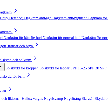
Dagkräm
Daily Defence)
Dagkräm anti-age
Dagkräm anti-pigment
Dagkräm för 
Nattkräm
hud
Nattkräm för känslig hud
Nattkräm för normal hud
Nattkräm för torr
Ögon, fransar och bryn
Solskydd och solkräm
Solskydd för kroppen
Solskydd för läppar
SPF 15-25
SPF 30
SPF
Solskydd för barn
ötter
 och liktornar
Hallux valgus
Nagelsvamp
Nageltrång
Skavsår
Skydd o