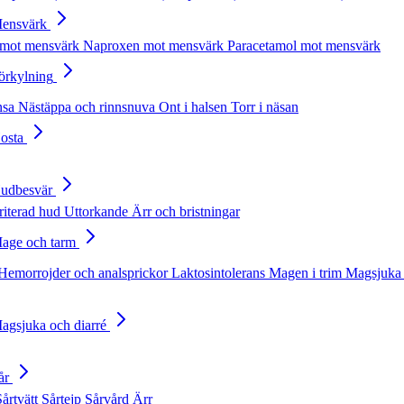
Mensvärk
 mot mensvärk
Naproxen mot mensvärk
Paracetamol mot mensvärk
Förkylning
nsa
Nästäppa och rinnsnuva
Ont i halsen
Torr i näsan
Hosta
Hudbesvär
rriterad hud
Uttorkande
Ärr och bristningar
Mage och tarm
Hemorrojder och analsprickor
Laktosintolerans
Magen i trim
Magsjuka 
Magsjuka och diarré
år
Sårtvätt
Sårtejp
Sårvård
Ärr