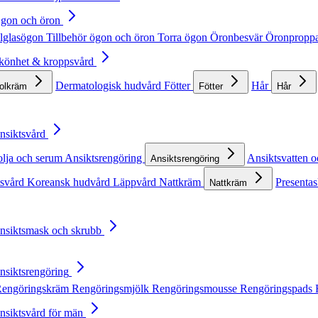
Ögon och öron
lglasögon
Tillbehör ögon och öron
Torra ögon
Öronbesvär
Öronpropp
Skönhet & kroppsvård
Dermatologisk hudvård
Fötter
Hår
solkräm
Fötter
Hår
Ansiktsvård
olja och serum
Ansiktsrengöring
Ansiktsvatten o
Ansiktsrengöring
tsvård
Koreansk hudvård
Läppvård
Nattkräm
Presentas
Nattkräm
Ansiktsmask och skrubb
Ansiktsrengöring
engöringskräm
Rengöringsmjölk
Rengöringsmousse
Rengöringspads
Ansiktsvård för män