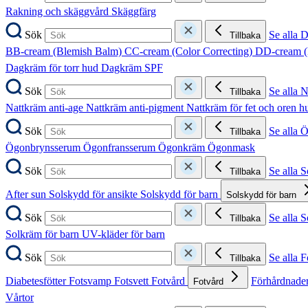
Rakning och skäggvård
Skäggfärg
Sök
Se alla 
Tillbaka
BB-cream (Blemish Balm)
CC-cream (Color Correcting)
DD-cream (
Dagkräm för torr hud
Dagkräm SPF
Sök
Se alla 
Tillbaka
Nattkräm anti-age
Nattkräm anti-pigment
Nattkräm för fet och oren 
Sök
Se alla 
Tillbaka
Ögonbrynsserum
Ögonfransserum
Ögonkräm
Ögonmask
Sök
Se alla 
Tillbaka
After sun
Solskydd för ansikte
Solskydd för barn
Solskydd för barn
Sök
Se alla 
Tillbaka
Solkräm för barn
UV-kläder för barn
Sök
Se alla F
Tillbaka
Diabetesfötter
Fotsvamp
Fotsvett
Fotvård
Förhårdnader
Fotvård
Vårtor