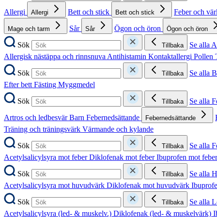
Allergi
Bett och stick
Feber och vä
Allergi
Bett och stick
Sår
Ögon och öron
Mage och tarm
Sår
Ögon och öron
Sök
Se alla A
Tillbaka
Allergisk nästäppa och rinnsnuva
Antihistamin
Kontaktallergi
Pollen
Sök
Se alla B
Tillbaka
Efter bett
Fästing
Myggmedel
Sök
Se alla 
Tillbaka
Artros och ledbesvär
Barn
Febernedsättande
Febernedsättande
Träning och träningsvärk
Värmande och kylande
Sök
Se alla 
Tillbaka
Acetylsalicylsyra mot feber
Diklofenak mot feber
Ibuprofen mot febe
Sök
Se alla 
Tillbaka
Acetylsalicylsyra mot huvudvärk
Diklofenak mot huvudvärk
Ibuprof
Sök
Se alla 
Tillbaka
Acetylsalicylsyra (led- & muskelv.)
Diklofenak (led- & muskelvärk)
I