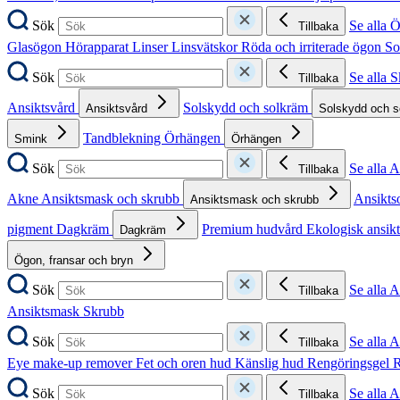
Sök
Se alla 
Tillbaka
Glasögon
Hörapparat
Linser
Linsvätskor
Röda och irriterade ögon
So
Sök
Se alla 
Tillbaka
Ansiktsvård
Solskydd och solkräm
Ansiktsvård
Solskydd och 
Tandblekning
Örhängen
Smink
Örhängen
Sök
Se alla 
Tillbaka
Akne
Ansiktsmask och skrubb
Ansikts
Ansiktsmask och skrubb
pigment
Dagkräm
Premium hudvård
Ekologisk ansik
Dagkräm
Ögon, fransar och bryn
Sök
Se alla 
Tillbaka
Ansiktsmask
Skrubb
Sök
Se alla 
Tillbaka
Eye make-up remover
Fet och oren hud
Känslig hud
Rengöringsgel
R
Sök
Se alla 
Tillbaka