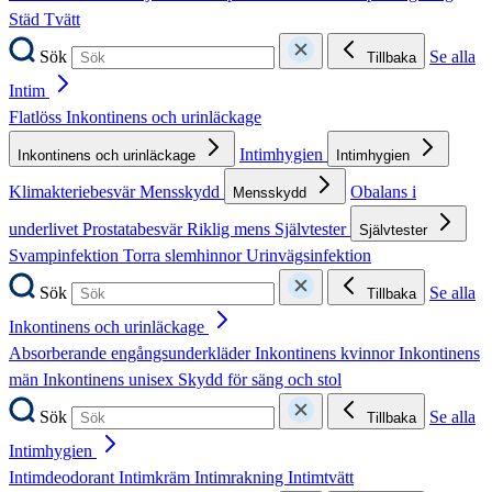
Städ
Tvätt
Sök
Se alla
Tillbaka
Intim
Flatlöss
Inkontinens och urinläckage
Intimhygien
Inkontinens och urinläckage
Intimhygien
Klimakteriebesvär
Mensskydd
Obalans i
Mensskydd
underlivet
Prostatabesvär
Riklig mens
Självtester
Självtester
Svampinfektion
Torra slemhinnor
Urinvägsinfektion
Sök
Se alla
Tillbaka
Inkontinens och urinläckage
Absorberande engångsunderkläder
Inkontinens kvinnor
Inkontinens
män
Inkontinens unisex
Skydd för säng och stol
Sök
Se alla
Tillbaka
Intimhygien
Intimdeodorant
Intimkräm
Intimrakning
Intimtvätt