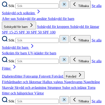
Sök
Se alla
Tillbaka
Solskydd och solkräm
After sun
Solskydd för ansikte
Solskydd för barn
Solskydd för kroppen
Solskydd för läppar
Solskydd för barn
SPF 15-25
SPF 30
SPF 50
SPF 100
Sök
Se alla
Tillbaka
Solskydd för barn
Solkräm för barn
UV-kläder för barn
Sök
Se alla
Tillbaka
Fötter
Diabetesfötter
Fotsvamp
Fotsvett
Fotvård
Fotvård
Förhårdnader och liktornar
Hallux valgus
Nagelsvamp
Nageltrång
Skavsår
Skydd och avlastning
Strumpor
Sulor och inlägg
Torra
fötter och hälsprickor
Vårtor
Sök
Se alla
Tillbaka