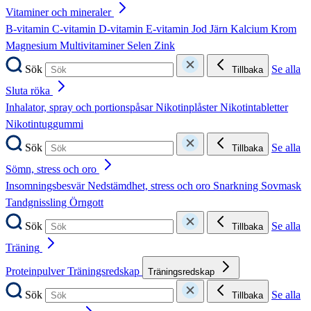
Vitaminer och mineraler
B-vitamin
C-vitamin
D-vitamin
E-vitamin
Jod
Järn
Kalcium
Krom
Magnesium
Multivitaminer
Selen
Zink
Sök
Se alla
Tillbaka
Sluta röka
Inhalator, spray och portionspåsar
Nikotinplåster
Nikotintabletter
Nikotintuggummi
Sök
Se alla
Tillbaka
Sömn, stress och oro
Insomningsbesvär
Nedstämdhet, stress och oro
Snarkning
Sovmask
Tandgnissling
Örngott
Sök
Se alla
Tillbaka
Träning
Proteinpulver
Träningsredskap
Träningsredskap
Sök
Se alla
Tillbaka