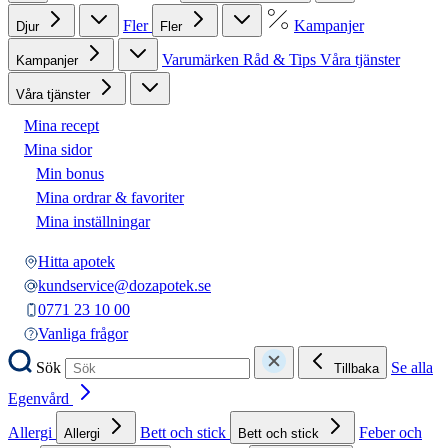
Fler
Kampanjer
Djur
Fler
Varumärken
Råd & Tips
Våra tjänster
Kampanjer
Våra tjänster
Mina recept
Mina sidor
Min bonus
Mina ordrar & favoriter
Mina inställningar
Hitta apotek
kundservice@dozapotek.se
0771 23 10 00
Vanliga frågor
Sök
Se alla
Tillbaka
Egenvård
Allergi
Bett och stick
Feber och
Allergi
Bett och stick