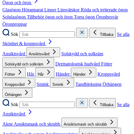
Ögon och öron
Glasögon
Hörapparat
Linser
Linsvätskor
Röda och irriterade ögon
Solglasögon
Tillbehör ögon och öron
Torra ögon
Öronbesvär
Öronproppar
Sök
Se alla
Tillbaka
Skönhet & kroppsvård
Ansiktsvård
Solskydd och solkräm
Ansiktsvård
Dermatologisk hudvård
Fötter
Solskydd och solkräm
Hår
Händer
Kroppsvård
Fötter
Hår
Händer
Smink
Tandblekning
Örhängen
Kroppsvård
Smink
Örhängen
Sök
Se alla
Tillbaka
Ansiktsvård
Akne
Ansiktsmask och skrubb
Ansiktsmask och skrubb