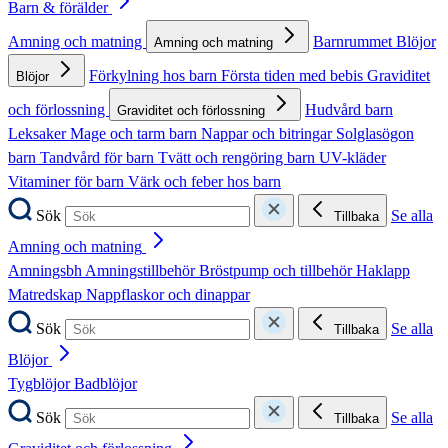
Barn & förälder
Amning och matning
Barnrummet
Blöjor
Amning och matning
Förkylning hos barn
Första tiden med bebis
Graviditet
Blöjor
och förlossning
Hudvård barn
Graviditet och förlossning
Leksaker
Mage och tarm barn
Nappar och bitringar
Solglasögon
barn
Tandvård för barn
Tvätt och rengöring barn
UV-kläder
Vitaminer för barn
Värk och feber hos barn
Sök
Se alla
Tillbaka
Amning och matning
Amningsbh
Amningstillbehör
Bröstpump och tillbehör
Haklapp
Matredskap
Nappflaskor och dinappar
Sök
Se alla
Tillbaka
Blöjor
Tygblöjor
Badblöjor
Sök
Se alla
Tillbaka