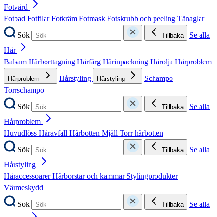
Fotvård
Fotbad
Fotfilar
Fotkräm
Fotmask
Fotskrubb och peeling
Tånaglar
Sök
Se alla
Tillbaka
Hår
Balsam
Hårborttagning
Hårfärg
Hårinpackning
Hårolja
Hårproblem
Hårstyling
Schampo
Hårproblem
Hårstyling
Torrschampo
Sök
Se alla
Tillbaka
Hårproblem
Huvudlöss
Håravfall
Hårbotten
Mjäll
Torr hårbotten
Sök
Se alla
Tillbaka
Hårstyling
Håraccessoarer
Hårborstar och kammar
Stylingprodukter
Värmeskydd
Sök
Se alla
Tillbaka