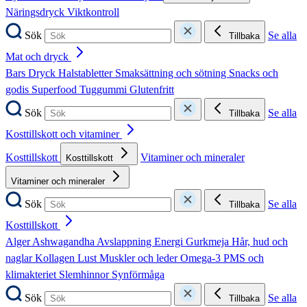
Näringsdryck
Viktkontroll
Sök
Se alla
Tillbaka
Mat och dryck
Bars
Dryck
Halstabletter
Smaksättning och sötning
Snacks och
godis
Superfood
Tuggummi
Glutenfritt
Sök
Se alla
Tillbaka
Kosttillskott och vitaminer
Kosttillskott
Vitaminer och mineraler
Kosttillskott
Vitaminer och mineraler
Sök
Se alla
Tillbaka
Kosttillskott
Alger
Ashwagandha
Avslappning
Energi
Gurkmeja
Hår, hud och
naglar
Kollagen
Lust
Muskler och leder
Omega-3
PMS och
klimakteriet
Slemhinnor
Synförmåga
Sök
Se alla
Tillbaka