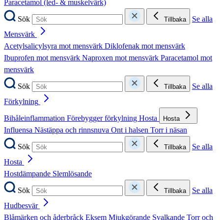
Paracetamol (led- & muskelvärk)
Sök
Se alla
Tillbaka
Mensvärk
Acetylsalicylsyra mot mensvärk
Diklofenak mot mensvärk
Ibuprofen mot mensvärk
Naproxen mot mensvärk
Paracetamol mot
mensvärk
Sök
Se alla
Tillbaka
Förkylning
Bihåleinflammation
Förebygger förkylning
Hosta
Hosta
Influensa
Nästäppa och rinnsnuva
Ont i halsen
Torr i näsan
Sök
Se alla
Tillbaka
Hosta
Hostdämpande
Slemlösande
Sök
Se alla
Tillbaka
Hudbesvär
Blåmärken och åderbråck
Eksem
Mjukgörande
Svalkande
Torr och