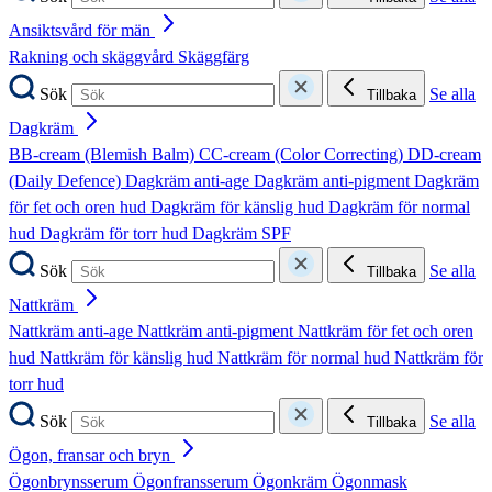
Ansiktsvård för män
Rakning och skäggvård
Skäggfärg
Sök
Se alla
Tillbaka
Dagkräm
BB-cream (Blemish Balm)
CC-cream (Color Correcting)
DD-cream
(Daily Defence)
Dagkräm anti-age
Dagkräm anti-pigment
Dagkräm
för fet och oren hud
Dagkräm för känslig hud
Dagkräm för normal
hud
Dagkräm för torr hud
Dagkräm SPF
Sök
Se alla
Tillbaka
Nattkräm
Nattkräm anti-age
Nattkräm anti-pigment
Nattkräm för fet och oren
hud
Nattkräm för känslig hud
Nattkräm för normal hud
Nattkräm för
torr hud
Sök
Se alla
Tillbaka
Ögon, fransar och bryn
Ögonbrynsserum
Ögonfransserum
Ögonkräm
Ögonmask