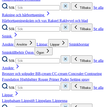
Sök
Se alla
Tillbaka
Rakning och hårborttagning
Hårborttagningskräm och vax
Rakgel
Rakhyvel och blad
Sök
Se alla
Tillbaka
Smink
Ansikte
Läppar
Sminkborstar
Ansikte
Läppar
Sminktillbehör
Ögon
Ögon
Sök
Se alla
Tillbaka
Ansikte
Bronzer och solpuder
BB-cream
CC-cream
Concealer
Contouring
Foundation
Highlighter
Rouge
Primer
Puder
Setting spray
Sök
Se alla
Tillbaka
Läppar
Läppbalsam
Läppstift
Läppglans
Läppenna