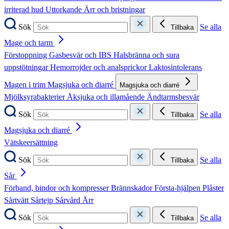
irriterad hud
Uttorkande
Ärr och bristningar
Sök
Se alla
Tillbaka
Mage och tarm
Förstoppning
Gasbesvär och IBS
Halsbränna och sura
uppstötningar
Hemorrojder och analsprickor
Laktosintolerans
Magen i trim
Magsjuka och diarré
Magsjuka och diarré
Mjölksyrabakterier
Åksjuka och illamående
Ändtarmsbesvär
Sök
Se alla
Tillbaka
Magsjuka och diarré
Vätskeersättning
Sök
Se alla
Tillbaka
Sår
Förband, bindor och kompresser
Brännskador
Första-hjälpen
Plåster
Sårtvätt
Sårtejp
Sårvård
Ärr
Sök
Se alla
Tillbaka