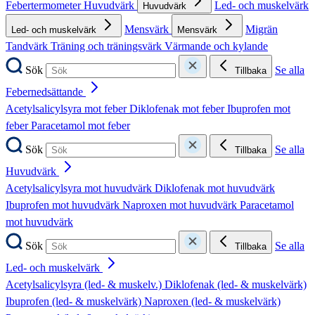
Febertermometer
Huvudvärk
Led- och muskelvärk
Huvudvärk
Mensvärk
Migrän
Led- och muskelvärk
Mensvärk
Tandvärk
Träning och träningsvärk
Värmande och kylande
Sök
Se alla
Tillbaka
Febernedsättande
Acetylsalicylsyra mot feber
Diklofenak mot feber
Ibuprofen mot
feber
Paracetamol mot feber
Sök
Se alla
Tillbaka
Huvudvärk
Acetylsalicylsyra mot huvudvärk
Diklofenak mot huvudvärk
Ibuprofen mot huvudvärk
Naproxen mot huvudvärk
Paracetamol
mot huvudvärk
Sök
Se alla
Tillbaka
Led- och muskelvärk
Acetylsalicylsyra (led- & muskelv.)
Diklofenak (led- & muskelvärk)
Ibuprofen (led- & muskelvärk)
Naproxen (led- & muskelvärk)