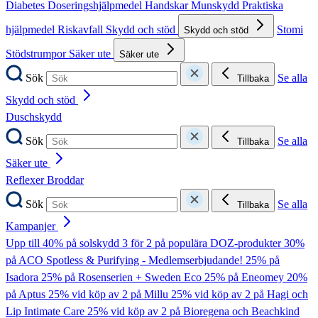
Diabetes
Doseringshjälpmedel
Handskar
Munskydd
Praktiska
hjälpmedel
Riskavfall
Skydd och stöd
Stomi
Skydd och stöd
Stödstrumpor
Säker ute
Säker ute
Sök
Se alla
Tillbaka
Skydd och stöd
Duschskydd
Sök
Se alla
Tillbaka
Säker ute
Reflexer
Broddar
Sök
Se alla
Tillbaka
Kampanjer
Upp till 40% på solskydd
3 för 2 på populära DOZ-produkter
30%
på ACO Spotless & Purifying - Medlemserbjudande!
25% på
Isadora
25% på Rosenserien + Sweden Eco
25% på Eneomey
20%
på Aptus
25% vid köp av 2 på Millu
25% vid köp av 2 på Hagi och
Lip Intimate Care
25% vid köp av 2 på Bioregena och Beachkind