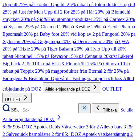
Upp till 25% på skönhet
Upp till 25% rabatt på fotprodukter
Upp till
25% på Just for Men
Upp till 2 för 25% på Hår
20% på Blomdahl
smycken
20% på Sjö&Hav utomhusprodukter
25% på Carmex
20%
på Systane
25% på Cicamed
20% på Kestine
25% på Elexir Pharma
Epsomsalt
20% på Baby foot
20% vid köp av 2 på Fungoral
20% på
Xylocain
20% på Geggamoja
20% på Dermaceutic
20% på Q+A
20% på Trixie
20% på Tiger Balsam
20% på Hylo
Upp till 20%
rabatt Nicotinell
15% på Revaxör
15% på Centaura
20kr/st Läkerol
Big Pack
2 för 119 kr på FLUX Flourskölj
15% På Otinova
10 kr
rabatt på Teppix
20% på magprodukter från Eternal
2 för 25% på
Bioregena & Beachkind
Djurvård - Fästingar, loppor och löss
Alltid
erbjudande på DOZ
OUTLET
Alltid erbjudande på DOZ
OUTLET
Sök
Se alla
Tillbaka
Alltid erbjudande på DOZ
6 för 99:- DOZ Apotek Bebis Våtservetter
3 för 2 Allevo bars
3 för
2 Salvequick barnplåster
2 för 85:- DOZ Apotek vätskeersättning
2