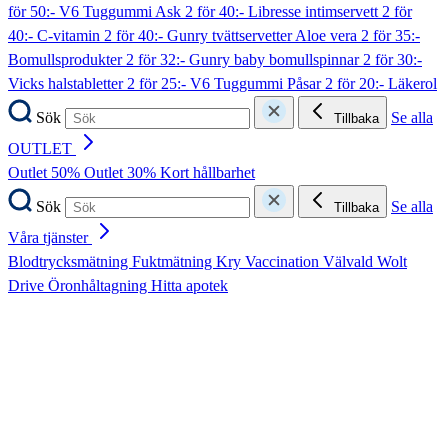
för 50:- V6 Tuggummi Ask
2 för 40:- Libresse intimservett
2 för
40:- C-vitamin
2 för 40:- Gunry tvättservetter Aloe vera
2 för 35:-
Bomullsprodukter
2 för 32:- Gunry baby bomullspinnar
2 för 30:-
Vicks halstabletter
2 för 25:- V6 Tuggummi Påsar
2 för 20:- Läkerol
Sök
Se alla
Tillbaka
OUTLET
Outlet 50%
Outlet 30%
Kort hållbarhet
Sök
Se alla
Tillbaka
Våra tjänster
Blodtrycksmätning
Fuktmätning
Kry
Vaccination
Välvald
Wolt
Drive
Öronhåltagning
Hitta apotek