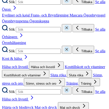
Sök
Se alla
Tillbaka
Ögon
Eyeliner och kajal
Frans- och Brynfärgning
Mascara
Ögonbrynsgel
Ögonbrynspenna
Ögonskugga
Sök
Se alla
Tillbaka
Örhängen
Öronhåltagning
Sök
Se alla
Tillbaka
Kost & hälsa
Hälsa och livsstil
Kosttillskott och vitaminer
Hälsa och livsstil
Sluta röka
Sömn,
Kosttillskott och vitaminer
Sluta röka
stress och oro
Träning
Sömn, stress och oro
Träning
Sök
Se alla
Tillbaka
Hälsa och livsstil
Hjärta och blodtryck
Mat och dryck
Mat och dryck