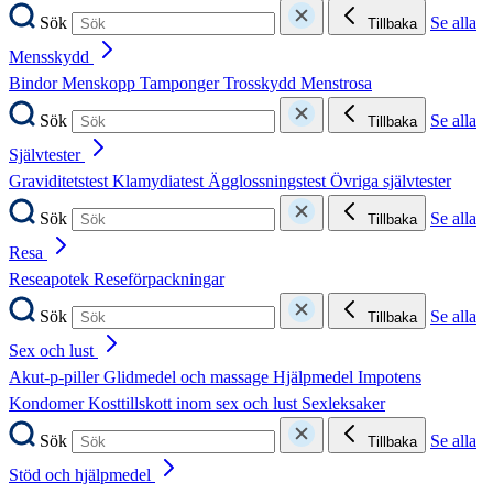
Sök
Se alla
Tillbaka
Mensskydd
Bindor
Menskopp
Tamponger
Trosskydd
Menstrosa
Sök
Se alla
Tillbaka
Självtester
Graviditetstest
Klamydiatest
Ägglossningstest
Övriga självtester
Sök
Se alla
Tillbaka
Resa
Reseapotek
Reseförpackningar
Sök
Se alla
Tillbaka
Sex och lust
Akut-p-piller
Glidmedel och massage
Hjälpmedel
Impotens
Kondomer
Kosttillskott inom sex och lust
Sexleksaker
Sök
Se alla
Tillbaka
Stöd och hjälpmedel