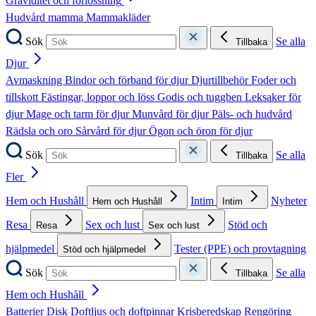
Graviditet och förlossning
Hudvård mamma
Mammakläder
Sök
Se alla
Tillbaka
Djur
Avmaskning
Bindor och förband för djur
Djurtillbehör
Foder och
tillskott
Fästingar, loppor och löss
Godis och tuggben
Leksaker för
djur
Mage och tarm för djur
Munvård för djur
Päls- och hudvård
Rädsla och oro
Sårvård för djur
Ögon och öron för djur
Sök
Se alla
Tillbaka
Fler
Hem och Hushåll
Intim
Nyheter
Hem och Hushåll
Intim
Resa
Sex och lust
Stöd och
Resa
Sex och lust
hjälpmedel
Tester (PPE) och provtagning
Stöd och hjälpmedel
Sök
Se alla
Tillbaka
Hem och Hushåll
Batterier
Disk
Doftljus och doftpinnar
Krisberedskap
Rengöring