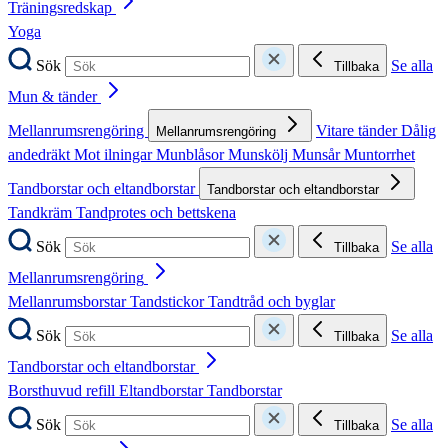
Träningsredskap
Yoga
Sök
Se alla
Tillbaka
Mun & tänder
Mellanrumsrengöring
Vitare tänder
Dålig
Mellanrumsrengöring
andedräkt
Mot ilningar
Munblåsor
Munskölj
Munsår
Muntorrhet
Tandborstar och eltandborstar
Tandborstar och eltandborstar
Tandkräm
Tandprotes och bettskena
Sök
Se alla
Tillbaka
Mellanrumsrengöring
Mellanrumsborstar
Tandstickor
Tandtråd och byglar
Sök
Se alla
Tillbaka
Tandborstar och eltandborstar
Borsthuvud refill
Eltandborstar
Tandborstar
Sök
Se alla
Tillbaka