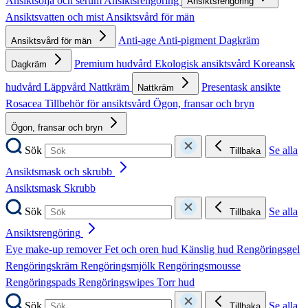
Ansiktsolja och serum
Ansiktsrengöring
Ansiktsrengöring
Ansiktsvatten och mist
Ansiktsvård för män
Anti-age
Anti-pigment
Dagkräm
Ansiktsvård för män
Premium hudvård
Ekologisk ansiktsvård
Koreansk
Dagkräm
hudvård
Läppvård
Nattkräm
Presentask ansikte
Nattkräm
Rosacea
Tillbehör för ansiktsvård
Ögon, fransar och bryn
Ögon, fransar och bryn
Sök
Se alla
Tillbaka
Ansiktsmask och skrubb
Ansiktsmask
Skrubb
Sök
Se alla
Tillbaka
Ansiktsrengöring
Eye make-up remover
Fet och oren hud
Känslig hud
Rengöringsgel
Rengöringskräm
Rengöringsmjölk
Rengöringsmousse
Rengöringspads
Rengöringswipes
Torr hud
Sök
Se alla
Tillbaka