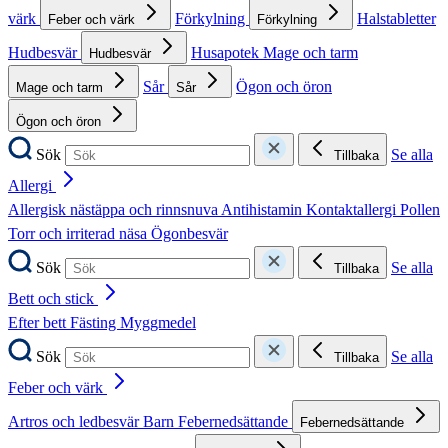
värk
Förkylning
Halstabletter
Feber och värk
Förkylning
Hudbesvär
Husapotek
Mage och tarm
Hudbesvär
Sår
Ögon och öron
Mage och tarm
Sår
Ögon och öron
Sök
Se alla
Tillbaka
Allergi
Allergisk nästäppa och rinnsnuva
Antihistamin
Kontaktallergi
Pollen
Torr och irriterad näsa
Ögonbesvär
Sök
Se alla
Tillbaka
Bett och stick
Efter bett
Fästing
Myggmedel
Sök
Se alla
Tillbaka
Feber och värk
Artros och ledbesvär
Barn
Febernedsättande
Febernedsättande