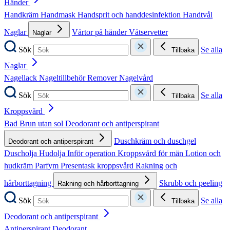
Händer
Handkräm
Handmask
Handsprit och handdesinfektion
Handtvål
Naglar
Vårtor på händer
Våtservetter
Naglar
Sök
Se alla
Tillbaka
Naglar
Nagellack
Nageltillbehör
Remover
Nagelvård
Sök
Se alla
Tillbaka
Kroppsvård
Bad
Brun utan sol
Deodorant och antiperspirant
Duschkräm och duschgel
Deodorant och antiperspirant
Duscholja
Hudolja
Inför operation
Kroppsvård för män
Lotion och
hudkräm
Parfym
Presentask kroppsvård
Rakning och
hårborttagning
Skrubb och peeling
Rakning och hårborttagning
Sök
Se alla
Tillbaka
Deodorant och antiperspirant
Antiperspirant
Deodorant