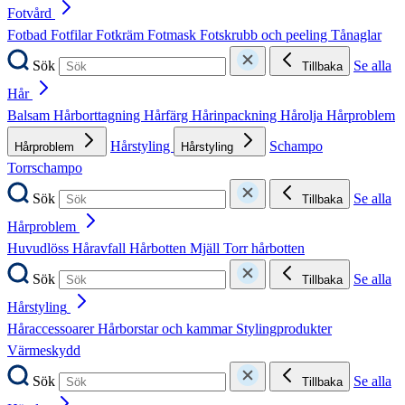
Fotvård
Fotbad
Fotfilar
Fotkräm
Fotmask
Fotskrubb och peeling
Tånaglar
Sök
Se alla
Tillbaka
Hår
Balsam
Hårborttagning
Hårfärg
Hårinpackning
Hårolja
Hårproblem
Hårstyling
Schampo
Hårproblem
Hårstyling
Torrschampo
Sök
Se alla
Tillbaka
Hårproblem
Huvudlöss
Håravfall
Hårbotten
Mjäll
Torr hårbotten
Sök
Se alla
Tillbaka
Hårstyling
Håraccessoarer
Hårborstar och kammar
Stylingprodukter
Värmeskydd
Sök
Se alla
Tillbaka