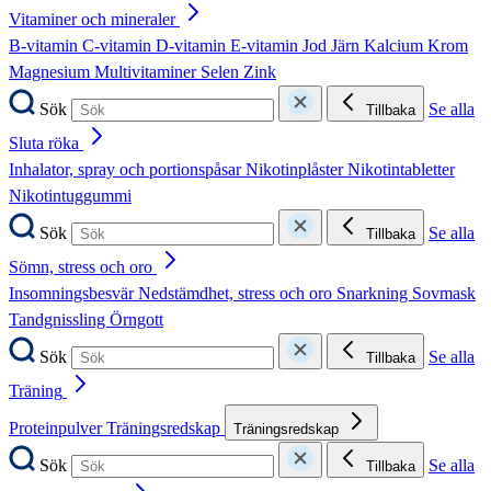
Vitaminer och mineraler
B-vitamin
C-vitamin
D-vitamin
E-vitamin
Jod
Järn
Kalcium
Krom
Magnesium
Multivitaminer
Selen
Zink
Sök
Se alla
Tillbaka
Sluta röka
Inhalator, spray och portionspåsar
Nikotinplåster
Nikotintabletter
Nikotintuggummi
Sök
Se alla
Tillbaka
Sömn, stress och oro
Insomningsbesvär
Nedstämdhet, stress och oro
Snarkning
Sovmask
Tandgnissling
Örngott
Sök
Se alla
Tillbaka
Träning
Proteinpulver
Träningsredskap
Träningsredskap
Sök
Se alla
Tillbaka