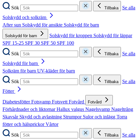
Sök
Se alla
Tillbaka
Solskydd och solkräm
After sun
Solskydd för ansikte
Solskydd för barn
Solskydd för kroppen
Solskydd för läppar
Solskydd för barn
SPF 15-25
SPF 30
SPF 50
SPF 100
Sök
Se alla
Tillbaka
Solskydd för barn
Solkräm för barn
UV-kläder för barn
Sök
Se alla
Tillbaka
Fötter
Diabetesfötter
Fotsvamp
Fotsvett
Fotvård
Fotvård
Förhårdnader och liktornar
Hallux valgus
Nagelsvamp
Nageltrång
Skavsår
Skydd och avlastning
Strumpor
Sulor och inlägg
Torra
fötter och hälsprickor
Vårtor
Sök
Se alla
Tillbaka