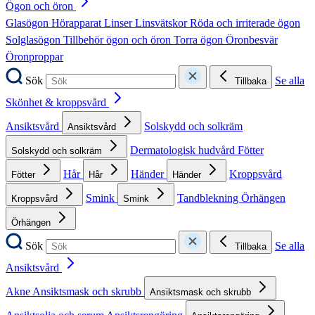
Ögon och öron
Glasögon
Hörapparat
Linser
Linsvätskor
Röda och irriterade ögon
Solglasögon
Tillbehör ögon och öron
Torra ögon
Öronbesvär
Öronproppar
Sök
Se alla
Tillbaka
Skönhet & kroppsvård
Ansiktsvård
Solskydd och solkräm
Ansiktsvård
Dermatologisk hudvård
Fötter
Solskydd och solkräm
Hår
Händer
Kroppsvård
Fötter
Hår
Händer
Smink
Tandblekning
Örhängen
Kroppsvård
Smink
Örhängen
Sök
Se alla
Tillbaka
Ansiktsvård
Akne
Ansiktsmask och skrubb
Ansiktsmask och skrubb