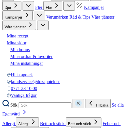
Fler
Kampanjer
Djur
Fler
Varumärken
Råd & Tips
Våra tjänster
Kampanjer
Våra tjänster
Mina recept
Mina sidor
Min bonus
Mina ordrar & favoriter
Mina inställningar
Hitta apotek
kundservice@dozapotek.se
0771 23 10 00
Vanliga frågor
Sök
Se alla
Tillbaka
Egenvård
Allergi
Bett och stick
Feber och
Allergi
Bett och stick