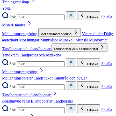
Träningsredskap
Yoga
Sök
Se alla
Tillbaka
Mun & tänder
Mellanrumsrengöring
Vitare tänder
Dålig
Mellanrumsrengöring
andedräkt
Mot ilningar
Munblåsor
Munskölj
Munsår
Muntorrhet
Tandborstar och eltandborstar
Tandborstar och eltandborstar
Tandkräm
Tandprotes och bettskena
Sök
Se alla
Tillbaka
Mellanrumsrengöring
Mellanrumsborstar
Tandstickor
Tandtråd och byglar
Sök
Se alla
Tillbaka
Tandborstar och eltandborstar
Borsthuvud refill
Eltandborstar
Tandborstar
Sök
Se alla
Tillbaka