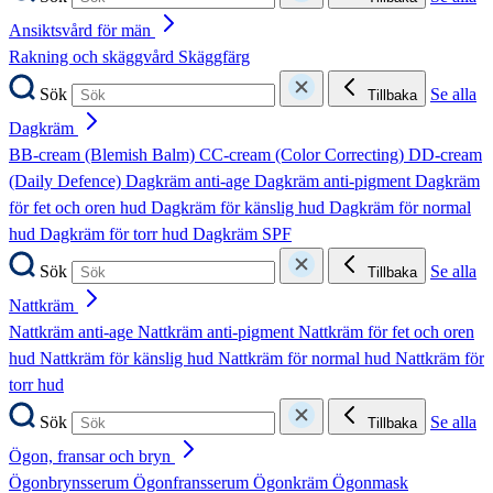
Ansiktsvård för män
Rakning och skäggvård
Skäggfärg
Sök
Se alla
Tillbaka
Dagkräm
BB-cream (Blemish Balm)
CC-cream (Color Correcting)
DD-cream
(Daily Defence)
Dagkräm anti-age
Dagkräm anti-pigment
Dagkräm
för fet och oren hud
Dagkräm för känslig hud
Dagkräm för normal
hud
Dagkräm för torr hud
Dagkräm SPF
Sök
Se alla
Tillbaka
Nattkräm
Nattkräm anti-age
Nattkräm anti-pigment
Nattkräm för fet och oren
hud
Nattkräm för känslig hud
Nattkräm för normal hud
Nattkräm för
torr hud
Sök
Se alla
Tillbaka
Ögon, fransar och bryn
Ögonbrynsserum
Ögonfransserum
Ögonkräm
Ögonmask