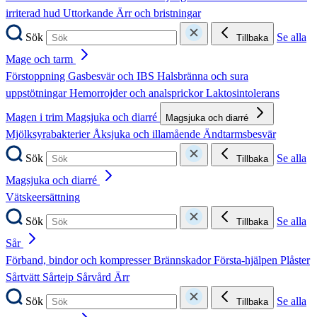
irriterad hud
Uttorkande
Ärr och bristningar
Sök
Se alla
Tillbaka
Mage och tarm
Förstoppning
Gasbesvär och IBS
Halsbränna och sura
uppstötningar
Hemorrojder och analsprickor
Laktosintolerans
Magen i trim
Magsjuka och diarré
Magsjuka och diarré
Mjölksyrabakterier
Åksjuka och illamående
Ändtarmsbesvär
Sök
Se alla
Tillbaka
Magsjuka och diarré
Vätskeersättning
Sök
Se alla
Tillbaka
Sår
Förband, bindor och kompresser
Brännskador
Första-hjälpen
Plåster
Sårtvätt
Sårtejp
Sårvård
Ärr
Sök
Se alla
Tillbaka