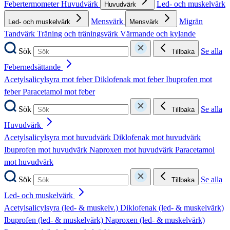
Febertermometer
Huvudvärk
Led- och muskelvärk
Huvudvärk
Mensvärk
Migrän
Led- och muskelvärk
Mensvärk
Tandvärk
Träning och träningsvärk
Värmande och kylande
Sök
Se alla
Tillbaka
Febernedsättande
Acetylsalicylsyra mot feber
Diklofenak mot feber
Ibuprofen mot
feber
Paracetamol mot feber
Sök
Se alla
Tillbaka
Huvudvärk
Acetylsalicylsyra mot huvudvärk
Diklofenak mot huvudvärk
Ibuprofen mot huvudvärk
Naproxen mot huvudvärk
Paracetamol
mot huvudvärk
Sök
Se alla
Tillbaka
Led- och muskelvärk
Acetylsalicylsyra (led- & muskelv.)
Diklofenak (led- & muskelvärk)
Ibuprofen (led- & muskelvärk)
Naproxen (led- & muskelvärk)