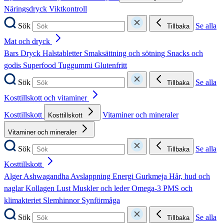
Näringsdryck
Viktkontroll
Sök
Se alla
Tillbaka
Mat och dryck
Bars
Dryck
Halstabletter
Smaksättning och sötning
Snacks och
godis
Superfood
Tuggummi
Glutenfritt
Sök
Se alla
Tillbaka
Kosttillskott och vitaminer
Kosttillskott
Vitaminer och mineraler
Kosttillskott
Vitaminer och mineraler
Sök
Se alla
Tillbaka
Kosttillskott
Alger
Ashwagandha
Avslappning
Energi
Gurkmeja
Hår, hud och
naglar
Kollagen
Lust
Muskler och leder
Omega-3
PMS och
klimakteriet
Slemhinnor
Synförmåga
Sök
Se alla
Tillbaka