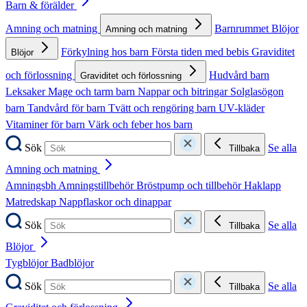
Barn & förälder
Amning och matning
Barnrummet
Blöjor
Amning och matning
Förkylning hos barn
Första tiden med bebis
Graviditet
Blöjor
och förlossning
Hudvård barn
Graviditet och förlossning
Leksaker
Mage och tarm barn
Nappar och bitringar
Solglasögon
barn
Tandvård för barn
Tvätt och rengöring barn
UV-kläder
Vitaminer för barn
Värk och feber hos barn
Sök
Se alla
Tillbaka
Amning och matning
Amningsbh
Amningstillbehör
Bröstpump och tillbehör
Haklapp
Matredskap
Nappflaskor och dinappar
Sök
Se alla
Tillbaka
Blöjor
Tygblöjor
Badblöjor
Sök
Se alla
Tillbaka