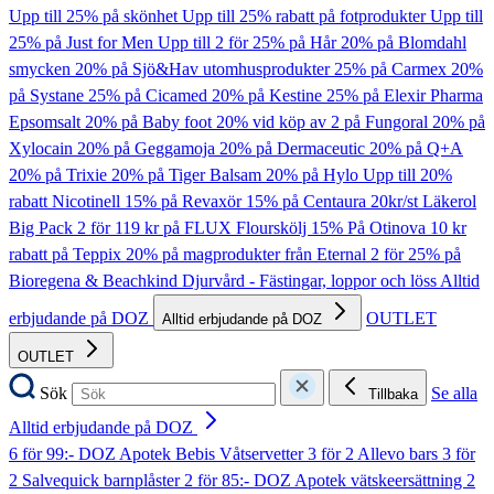
Upp till 25% på skönhet
Upp till 25% rabatt på fotprodukter
Upp till
25% på Just for Men
Upp till 2 för 25% på Hår
20% på Blomdahl
smycken
20% på Sjö&Hav utomhusprodukter
25% på Carmex
20%
på Systane
25% på Cicamed
20% på Kestine
25% på Elexir Pharma
Epsomsalt
20% på Baby foot
20% vid köp av 2 på Fungoral
20% på
Xylocain
20% på Geggamoja
20% på Dermaceutic
20% på Q+A
20% på Trixie
20% på Tiger Balsam
20% på Hylo
Upp till 20%
rabatt Nicotinell
15% på Revaxör
15% på Centaura
20kr/st Läkerol
Big Pack
2 för 119 kr på FLUX Flourskölj
15% På Otinova
10 kr
rabatt på Teppix
20% på magprodukter från Eternal
2 för 25% på
Bioregena & Beachkind
Djurvård - Fästingar, loppor och löss
Alltid
erbjudande på DOZ
OUTLET
Alltid erbjudande på DOZ
OUTLET
Sök
Se alla
Tillbaka
Alltid erbjudande på DOZ
6 för 99:- DOZ Apotek Bebis Våtservetter
3 för 2 Allevo bars
3 för
2 Salvequick barnplåster
2 för 85:- DOZ Apotek vätskeersättning
2