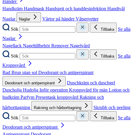
Händer
Handkräm
Handmask
Handsprit och handdesinfektion
Handtvål
Naglar
Vårtor på händer
Våtservetter
Naglar
Sök
Se alla
Tillbaka
Naglar
Nagellack
Nageltillbehör
Remover
Nagelvård
Sök
Se alla
Tillbaka
Kroppsvård
Bad
Brun utan sol
Deodorant och antiperspirant
Duschkräm och duschgel
Deodorant och antiperspirant
Duscholja
Hudolja
Inför operation
Kroppsvård för män
Lotion och
hudkräm
Parfym
Presentask kroppsvård
Rakning och
hårborttagning
Skrubb och peeling
Rakning och hårborttagning
Sök
Se alla
Tillbaka
Deodorant och antiperspirant
Antiperspirant
Deodorant