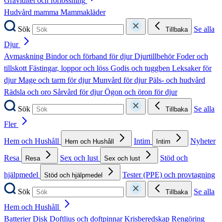
Graviditet och förlossning
Hudvård mamma
Mammakläder
Sök
Se alla
Tillbaka
Djur
Avmaskning
Bindor och förband för djur
Djurtillbehör
Foder och
tillskott
Fästingar, loppor och löss
Godis och tuggben
Leksaker för
djur
Mage och tarm för djur
Munvård för djur
Päls- och hudvård
Rädsla och oro
Sårvård för djur
Ögon och öron för djur
Sök
Se alla
Tillbaka
Fler
Hem och Hushåll
Intim
Nyheter
Hem och Hushåll
Intim
Resa
Sex och lust
Stöd och
Resa
Sex och lust
hjälpmedel
Tester (PPE) och provtagning
Stöd och hjälpmedel
Sök
Se alla
Tillbaka
Hem och Hushåll
Batterier
Disk
Doftljus och doftpinnar
Krisberedskap
Rengöring