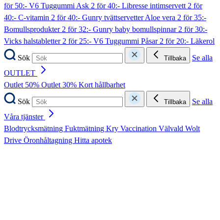
för 50:- V6 Tuggummi Ask
2 för 40:- Libresse intimservett
2 för
40:- C-vitamin
2 för 40:- Gunry tvättservetter Aloe vera
2 för 35:-
Bomullsprodukter
2 för 32:- Gunry baby bomullspinnar
2 för 30:-
Vicks halstabletter
2 för 25:- V6 Tuggummi Påsar
2 för 20:- Läkerol
Sök
Se alla
Tillbaka
OUTLET
Outlet 50%
Outlet 30%
Kort hållbarhet
Sök
Se alla
Tillbaka
Våra tjänster
Blodtrycksmätning
Fuktmätning
Kry
Vaccination
Välvald
Wolt
Drive
Öronhåltagning
Hitta apotek