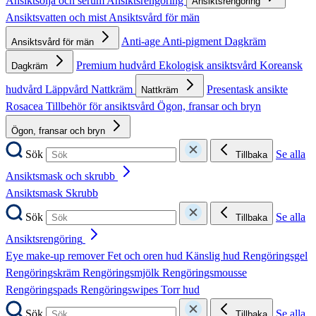
Ansiktsolja och serum
Ansiktsrengöring
Ansiktsrengöring
Ansiktsvatten och mist
Ansiktsvård för män
Anti-age
Anti-pigment
Dagkräm
Ansiktsvård för män
Premium hudvård
Ekologisk ansiktsvård
Koreansk
Dagkräm
hudvård
Läppvård
Nattkräm
Presentask ansikte
Nattkräm
Rosacea
Tillbehör för ansiktsvård
Ögon, fransar och bryn
Ögon, fransar och bryn
Sök
Se alla
Tillbaka
Ansiktsmask och skrubb
Ansiktsmask
Skrubb
Sök
Se alla
Tillbaka
Ansiktsrengöring
Eye make-up remover
Fet och oren hud
Känslig hud
Rengöringsgel
Rengöringskräm
Rengöringsmjölk
Rengöringsmousse
Rengöringspads
Rengöringswipes
Torr hud
Sök
Se alla
Tillbaka