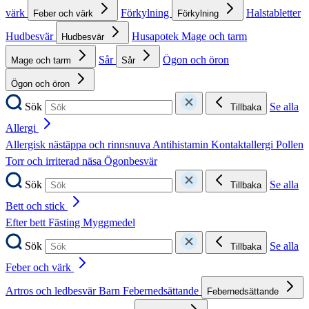
värk
Förkylning
Halstabletter
Feber och värk
Förkylning
Hudbesvär
Husapotek
Mage och tarm
Hudbesvär
Sår
Ögon och öron
Mage och tarm
Sår
Ögon och öron
Sök
Se alla
Tillbaka
Allergi
Allergisk nästäppa och rinnsnuva
Antihistamin
Kontaktallergi
Pollen
Torr och irriterad näsa
Ögonbesvär
Sök
Se alla
Tillbaka
Bett och stick
Efter bett
Fästing
Myggmedel
Sök
Se alla
Tillbaka
Feber och värk
Artros och ledbesvär
Barn
Febernedsättande
Febernedsättande