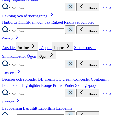
Sök
Se alla
Tillbaka
Rakning och hårborttagning
Hårborttagningskräm och vax
Rakgel
Rakhyvel och blad
Sök
Se alla
Tillbaka
Smink
Ansikte
Läppar
Sminkborstar
Ansikte
Läppar
Sminktillbehör
Ögon
Ögon
Sök
Se alla
Tillbaka
Ansikte
Bronzer och solpuder
BB-cream
CC-cream
Concealer
Contouring
Foundation
Highlighter
Rouge
Primer
Puder
Setting spray
Sök
Se alla
Tillbaka
Läppar
Läppbalsam
Läppstift
Läppglans
Läppenna