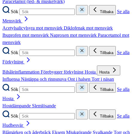
Paracetamol (led- & muskelvärk)
Sök
Se alla
Tillbaka
Mensvärk
Acetylsalicylsyra mot mensvärk
Diklofenak mot mensvärk
Ibuprofen mot mensvärk
Naproxen mot mensvärk
Paracetamol mot
mensvärk
Sök
Se alla
Tillbaka
Förkylning
Bihåleinflammation
Förebygger förkylning
Hosta
Hosta
Influensa
Nästäppa och rinnsnuva
Ont i halsen
Torr i näsan
Sök
Se alla
Tillbaka
Hosta
Hostdämpande
Slemlösande
Sök
Se alla
Tillbaka
Hudbesvär
Blåmärken och åderbråck
Eksem
Mjukgörande
Svalkande
Torr och