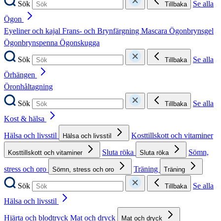
Sök
Se alla
Tillbaka
Ögon
Eyeliner och kajal
Frans- och Brynfärgning
Mascara
Ögonbrynsgel
Ögonbrynspenna
Ögonskugga
Sök
Se alla
Tillbaka
Örhängen
Öronhåltagning
Sök
Se alla
Tillbaka
Kost & hälsa
Hälsa och livsstil
Kosttillskott och vitaminer
Hälsa och livsstil
Sluta röka
Sömn,
Kosttillskott och vitaminer
Sluta röka
stress och oro
Träning
Sömn, stress och oro
Träning
Sök
Se alla
Tillbaka
Hälsa och livsstil
Hjärta och blodtryck
Mat och dryck
Mat och dryck