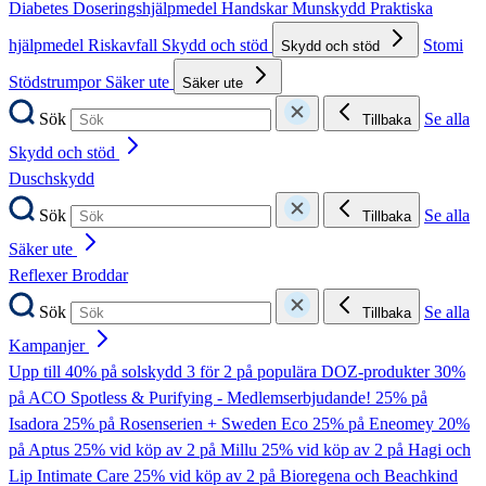
Diabetes
Doseringshjälpmedel
Handskar
Munskydd
Praktiska
hjälpmedel
Riskavfall
Skydd och stöd
Stomi
Skydd och stöd
Stödstrumpor
Säker ute
Säker ute
Sök
Se alla
Tillbaka
Skydd och stöd
Duschskydd
Sök
Se alla
Tillbaka
Säker ute
Reflexer
Broddar
Sök
Se alla
Tillbaka
Kampanjer
Upp till 40% på solskydd
3 för 2 på populära DOZ-produkter
30%
på ACO Spotless & Purifying - Medlemserbjudande!
25% på
Isadora
25% på Rosenserien + Sweden Eco
25% på Eneomey
20%
på Aptus
25% vid köp av 2 på Millu
25% vid köp av 2 på Hagi och
Lip Intimate Care
25% vid köp av 2 på Bioregena och Beachkind