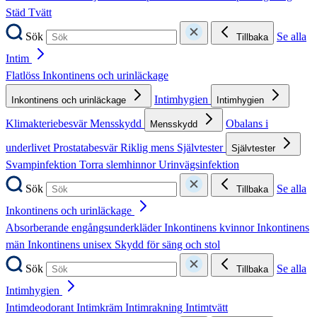
Städ
Tvätt
Sök
Se alla
Tillbaka
Intim
Flatlöss
Inkontinens och urinläckage
Intimhygien
Inkontinens och urinläckage
Intimhygien
Klimakteriebesvär
Mensskydd
Obalans i
Mensskydd
underlivet
Prostatabesvär
Riklig mens
Självtester
Självtester
Svampinfektion
Torra slemhinnor
Urinvägsinfektion
Sök
Se alla
Tillbaka
Inkontinens och urinläckage
Absorberande engångsunderkläder
Inkontinens kvinnor
Inkontinens
män
Inkontinens unisex
Skydd för säng och stol
Sök
Se alla
Tillbaka
Intimhygien
Intimdeodorant
Intimkräm
Intimrakning
Intimtvätt