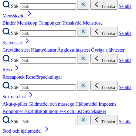
Sök
Se alla
Tillbaka
Mensskydd
Bindor
Menskopp
Tamponger
Trosskydd
Menstrosa
Sök
Se alla
Tillbaka
Självtester
Graviditetstest
Klamydiatest
Ägglossningstest
Övriga självtester
Sök
Se alla
Tillbaka
Resa
Reseapotek
Reseförpackningar
Sök
Se alla
Tillbaka
Sex och lust
Akut-p-piller
Glidmedel och massage
Hjälpmedel
Impotens
Kondomer
Kosttillskott inom sex och lust
Sexleksaker
Sök
Se alla
Tillbaka
Stöd och hjälpmedel