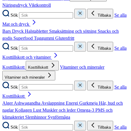
Näringsdryck
Viktkontroll
Sök
Se alla
Tillbaka
Mat och dryck
Bars
Dryck
Halstabletter
Smaksättning och sötning
Snacks och
godis
Superfood
Tuggummi
Glutenfritt
Sök
Se alla
Tillbaka
Kosttillskott och vitaminer
Kosttillskott
Vitaminer och mineraler
Kosttillskott
Vitaminer och mineraler
Sök
Se alla
Tillbaka
Kosttillskott
Alger
Ashwagandha
Avslappning
Energi
Gurkmeja
Hår, hud och
naglar
Kollagen
Lust
Muskler och leder
Omega-3
PMS och
klimakteriet
Slemhinnor
Synförmåga
Sök
Se alla
Tillbaka