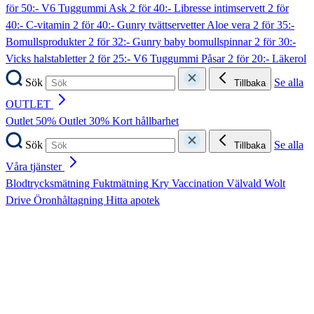
för 50:- V6 Tuggummi Ask
2 för 40:- Libresse intimservett
2 för
40:- C-vitamin
2 för 40:- Gunry tvättservetter Aloe vera
2 för 35:-
Bomullsprodukter
2 för 32:- Gunry baby bomullspinnar
2 för 30:-
Vicks halstabletter
2 för 25:- V6 Tuggummi Påsar
2 för 20:- Läkerol
Sök
Se alla
Tillbaka
OUTLET
Outlet 50%
Outlet 30%
Kort hållbarhet
Sök
Se alla
Tillbaka
Våra tjänster
Blodtrycksmätning
Fuktmätning
Kry
Vaccination
Välvald
Wolt
Drive
Öronhåltagning
Hitta apotek