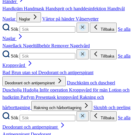
Händer
Handkräm
Handmask
Handsprit och handdesinfektion
Handtvål
Naglar
Vårtor på händer
Våtservetter
Naglar
Sök
Se alla
Tillbaka
Naglar
Nagellack
Nageltillbehör
Remover
Nagelvård
Sök
Se alla
Tillbaka
Kroppsvård
Bad
Brun utan sol
Deodorant och antiperspirant
Duschkräm och duschgel
Deodorant och antiperspirant
Duscholja
Hudolja
Inför operation
Kroppsvård för män
Lotion och
hudkräm
Parfym
Presentask kroppsvård
Rakning och
hårborttagning
Skrubb och peeling
Rakning och hårborttagning
Sök
Se alla
Tillbaka
Deodorant och antiperspirant
Antiperspirant
Deodorant