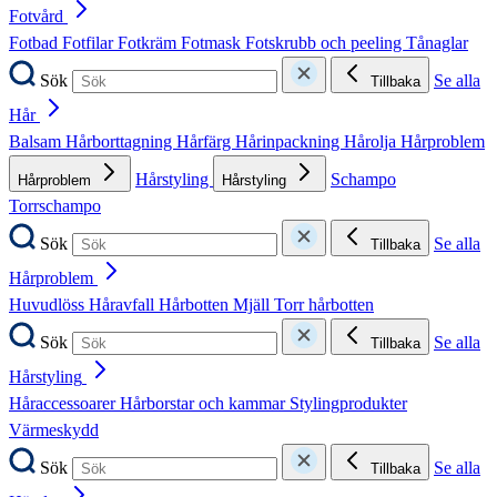
Fotvård
Fotbad
Fotfilar
Fotkräm
Fotmask
Fotskrubb och peeling
Tånaglar
Sök
Se alla
Tillbaka
Hår
Balsam
Hårborttagning
Hårfärg
Hårinpackning
Hårolja
Hårproblem
Hårstyling
Schampo
Hårproblem
Hårstyling
Torrschampo
Sök
Se alla
Tillbaka
Hårproblem
Huvudlöss
Håravfall
Hårbotten
Mjäll
Torr hårbotten
Sök
Se alla
Tillbaka
Hårstyling
Håraccessoarer
Hårborstar och kammar
Stylingprodukter
Värmeskydd
Sök
Se alla
Tillbaka