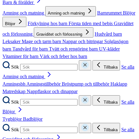
Barn & förälder
Amning och matning
Barnrummet
Blöjor
Amning och matning
Förkylning hos barn
Första tiden med bebis
Graviditet
Blöjor
och förlossning
Hudvård barn
Graviditet och förlossning
Leksaker
Mage och tarm barn
Nappar och bitringar
Solglasögon
barn
Tandvård för barn
Tvätt och rengöring barn
UV-kläder
Vitaminer för barn
Värk och feber hos barn
Sök
Se alla
Tillbaka
Amning och matning
Amningsbh
Amningstillbehör
Bröstpump och tillbehör
Haklapp
Matredskap
Nappflaskor och dinappar
Sök
Se alla
Tillbaka
Blöjor
Tygblöjor
Badblöjor
Sök
Se alla
Tillbaka