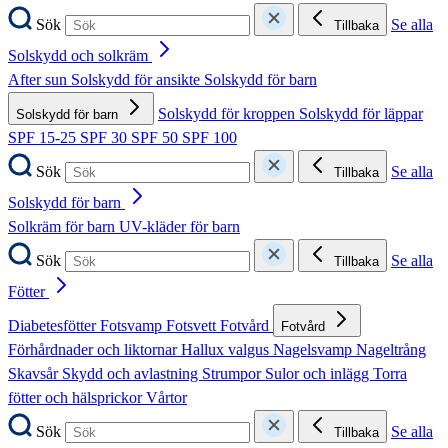
Sök
Se alla
Tillbaka
Solskydd och solkräm
After sun
Solskydd för ansikte
Solskydd för barn
Solskydd för kroppen
Solskydd för läppar
Solskydd för barn
SPF 15-25
SPF 30
SPF 50
SPF 100
Sök
Se alla
Tillbaka
Solskydd för barn
Solkräm för barn
UV-kläder för barn
Sök
Se alla
Tillbaka
Fötter
Diabetesfötter
Fotsvamp
Fotsvett
Fotvård
Fotvård
Förhårdnader och liktornar
Hallux valgus
Nagelsvamp
Nageltrång
Skavsår
Skydd och avlastning
Strumpor
Sulor och inlägg
Torra
fötter och hälsprickor
Vårtor
Sök
Se alla
Tillbaka