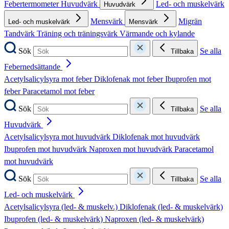
Febertermometer
Huvudvärk
Led- och muskelvärk
Huvudvärk
Mensvärk
Migrän
Led- och muskelvärk
Mensvärk
Tandvärk
Träning och träningsvärk
Värmande och kylande
Sök
Se alla
Tillbaka
Febernedsättande
Acetylsalicylsyra mot feber
Diklofenak mot feber
Ibuprofen mot
feber
Paracetamol mot feber
Sök
Se alla
Tillbaka
Huvudvärk
Acetylsalicylsyra mot huvudvärk
Diklofenak mot huvudvärk
Ibuprofen mot huvudvärk
Naproxen mot huvudvärk
Paracetamol
mot huvudvärk
Sök
Se alla
Tillbaka
Led- och muskelvärk
Acetylsalicylsyra (led- & muskelv.)
Diklofenak (led- & muskelvärk)
Ibuprofen (led- & muskelvärk)
Naproxen (led- & muskelvärk)