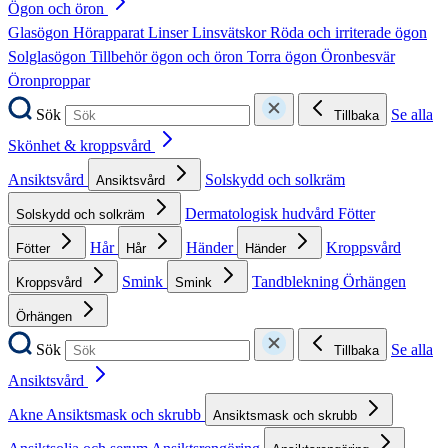
Ögon och öron
Glasögon
Hörapparat
Linser
Linsvätskor
Röda och irriterade ögon
Solglasögon
Tillbehör ögon och öron
Torra ögon
Öronbesvär
Öronproppar
Sök
Se alla
Tillbaka
Skönhet & kroppsvård
Ansiktsvård
Solskydd och solkräm
Ansiktsvård
Dermatologisk hudvård
Fötter
Solskydd och solkräm
Hår
Händer
Kroppsvård
Fötter
Hår
Händer
Smink
Tandblekning
Örhängen
Kroppsvård
Smink
Örhängen
Sök
Se alla
Tillbaka
Ansiktsvård
Akne
Ansiktsmask och skrubb
Ansiktsmask och skrubb