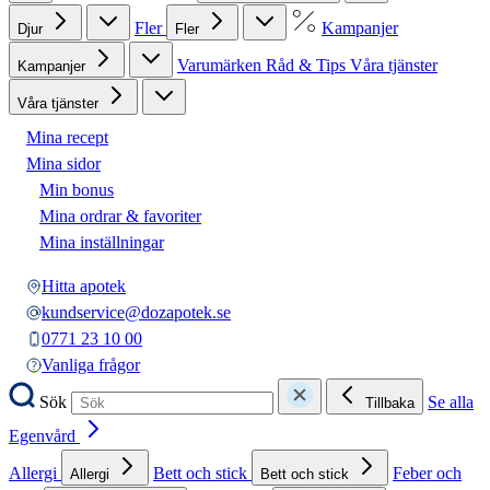
Fler
Kampanjer
Djur
Fler
Varumärken
Råd & Tips
Våra tjänster
Kampanjer
Våra tjänster
Mina recept
Mina sidor
Min bonus
Mina ordrar & favoriter
Mina inställningar
Hitta apotek
kundservice@dozapotek.se
0771 23 10 00
Vanliga frågor
Sök
Se alla
Tillbaka
Egenvård
Allergi
Bett och stick
Feber och
Allergi
Bett och stick