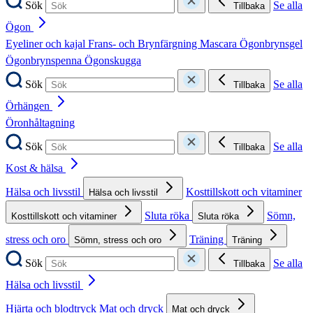
Sök
Se alla
Tillbaka
Ögon
Eyeliner och kajal
Frans- och Brynfärgning
Mascara
Ögonbrynsgel
Ögonbrynspenna
Ögonskugga
Sök
Se alla
Tillbaka
Örhängen
Öronhåltagning
Sök
Se alla
Tillbaka
Kost & hälsa
Hälsa och livsstil
Kosttillskott och vitaminer
Hälsa och livsstil
Sluta röka
Sömn,
Kosttillskott och vitaminer
Sluta röka
stress och oro
Träning
Sömn, stress och oro
Träning
Sök
Se alla
Tillbaka
Hälsa och livsstil
Hjärta och blodtryck
Mat och dryck
Mat och dryck