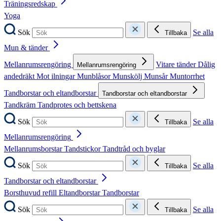
Träningsredskap
Yoga
Sök
Se alla
Tillbaka
Mun & tänder
Mellanrumsrengöring
Vitare tänder
Dålig
Mellanrumsrengöring
andedräkt
Mot ilningar
Munblåsor
Munskölj
Munsår
Muntorrhet
Tandborstar och eltandborstar
Tandborstar och eltandborstar
Tandkräm
Tandprotes och bettskena
Sök
Se alla
Tillbaka
Mellanrumsrengöring
Mellanrumsborstar
Tandstickor
Tandtråd och byglar
Sök
Se alla
Tillbaka
Tandborstar och eltandborstar
Borsthuvud refill
Eltandborstar
Tandborstar
Sök
Se alla
Tillbaka