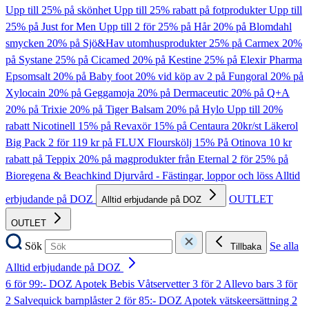
Upp till 25% på skönhet
Upp till 25% rabatt på fotprodukter
Upp till
25% på Just for Men
Upp till 2 för 25% på Hår
20% på Blomdahl
smycken
20% på Sjö&Hav utomhusprodukter
25% på Carmex
20%
på Systane
25% på Cicamed
20% på Kestine
25% på Elexir Pharma
Epsomsalt
20% på Baby foot
20% vid köp av 2 på Fungoral
20% på
Xylocain
20% på Geggamoja
20% på Dermaceutic
20% på Q+A
20% på Trixie
20% på Tiger Balsam
20% på Hylo
Upp till 20%
rabatt Nicotinell
15% på Revaxör
15% på Centaura
20kr/st Läkerol
Big Pack
2 för 119 kr på FLUX Flourskölj
15% På Otinova
10 kr
rabatt på Teppix
20% på magprodukter från Eternal
2 för 25% på
Bioregena & Beachkind
Djurvård - Fästingar, loppor och löss
Alltid
erbjudande på DOZ
OUTLET
Alltid erbjudande på DOZ
OUTLET
Sök
Se alla
Tillbaka
Alltid erbjudande på DOZ
6 för 99:- DOZ Apotek Bebis Våtservetter
3 för 2 Allevo bars
3 för
2 Salvequick barnplåster
2 för 85:- DOZ Apotek vätskeersättning
2