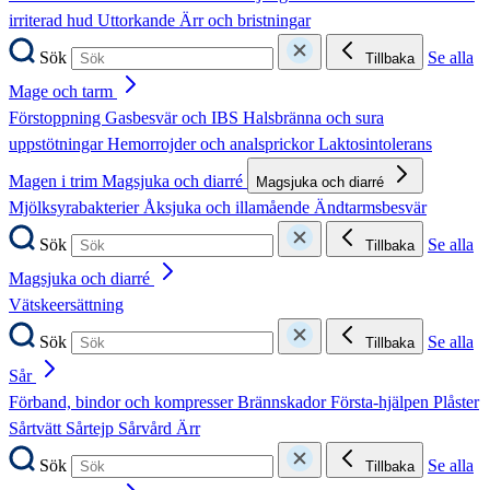
irriterad hud
Uttorkande
Ärr och bristningar
Sök
Se alla
Tillbaka
Mage och tarm
Förstoppning
Gasbesvär och IBS
Halsbränna och sura
uppstötningar
Hemorrojder och analsprickor
Laktosintolerans
Magen i trim
Magsjuka och diarré
Magsjuka och diarré
Mjölksyrabakterier
Åksjuka och illamående
Ändtarmsbesvär
Sök
Se alla
Tillbaka
Magsjuka och diarré
Vätskeersättning
Sök
Se alla
Tillbaka
Sår
Förband, bindor och kompresser
Brännskador
Första-hjälpen
Plåster
Sårtvätt
Sårtejp
Sårvård
Ärr
Sök
Se alla
Tillbaka