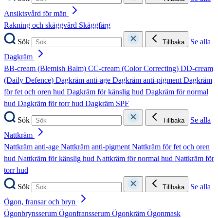
Ansiktsvård för män
Rakning och skäggvård
Skäggfärg
Sök
Se alla
Tillbaka
Dagkräm
BB-cream (Blemish Balm)
CC-cream (Color Correcting)
DD-cream
(Daily Defence)
Dagkräm anti-age
Dagkräm anti-pigment
Dagkräm
för fet och oren hud
Dagkräm för känslig hud
Dagkräm för normal
hud
Dagkräm för torr hud
Dagkräm SPF
Sök
Se alla
Tillbaka
Nattkräm
Nattkräm anti-age
Nattkräm anti-pigment
Nattkräm för fet och oren
hud
Nattkräm för känslig hud
Nattkräm för normal hud
Nattkräm för
torr hud
Sök
Se alla
Tillbaka
Ögon, fransar och bryn
Ögonbrynsserum
Ögonfransserum
Ögonkräm
Ögonmask