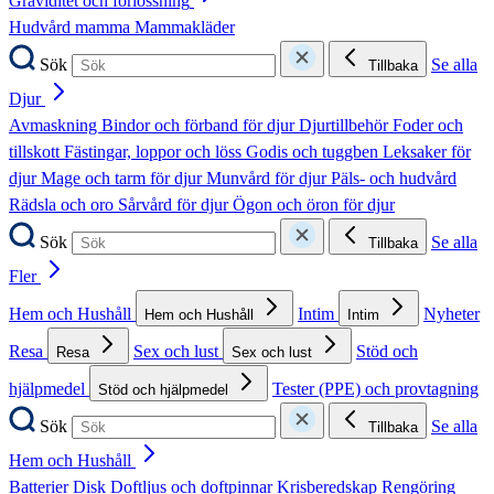
Graviditet och förlossning
Hudvård mamma
Mammakläder
Sök
Se alla
Tillbaka
Djur
Avmaskning
Bindor och förband för djur
Djurtillbehör
Foder och
tillskott
Fästingar, loppor och löss
Godis och tuggben
Leksaker för
djur
Mage och tarm för djur
Munvård för djur
Päls- och hudvård
Rädsla och oro
Sårvård för djur
Ögon och öron för djur
Sök
Se alla
Tillbaka
Fler
Hem och Hushåll
Intim
Nyheter
Hem och Hushåll
Intim
Resa
Sex och lust
Stöd och
Resa
Sex och lust
hjälpmedel
Tester (PPE) och provtagning
Stöd och hjälpmedel
Sök
Se alla
Tillbaka
Hem och Hushåll
Batterier
Disk
Doftljus och doftpinnar
Krisberedskap
Rengöring