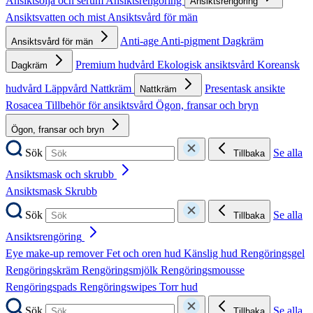
Ansiktsolja och serum
Ansiktsrengöring
Ansiktsrengöring
Ansiktsvatten och mist
Ansiktsvård för män
Anti-age
Anti-pigment
Dagkräm
Ansiktsvård för män
Premium hudvård
Ekologisk ansiktsvård
Koreansk
Dagkräm
hudvård
Läppvård
Nattkräm
Presentask ansikte
Nattkräm
Rosacea
Tillbehör för ansiktsvård
Ögon, fransar och bryn
Ögon, fransar och bryn
Sök
Se alla
Tillbaka
Ansiktsmask och skrubb
Ansiktsmask
Skrubb
Sök
Se alla
Tillbaka
Ansiktsrengöring
Eye make-up remover
Fet och oren hud
Känslig hud
Rengöringsgel
Rengöringskräm
Rengöringsmjölk
Rengöringsmousse
Rengöringspads
Rengöringswipes
Torr hud
Sök
Se alla
Tillbaka