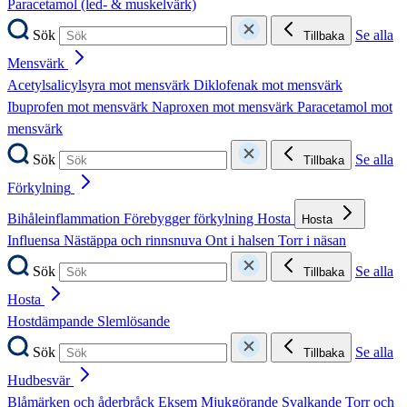
Paracetamol (led- & muskelvärk)
Sök
Se alla
Tillbaka
Mensvärk
Acetylsalicylsyra mot mensvärk
Diklofenak mot mensvärk
Ibuprofen mot mensvärk
Naproxen mot mensvärk
Paracetamol mot
mensvärk
Sök
Se alla
Tillbaka
Förkylning
Bihåleinflammation
Förebygger förkylning
Hosta
Hosta
Influensa
Nästäppa och rinnsnuva
Ont i halsen
Torr i näsan
Sök
Se alla
Tillbaka
Hosta
Hostdämpande
Slemlösande
Sök
Se alla
Tillbaka
Hudbesvär
Blåmärken och åderbråck
Eksem
Mjukgörande
Svalkande
Torr och