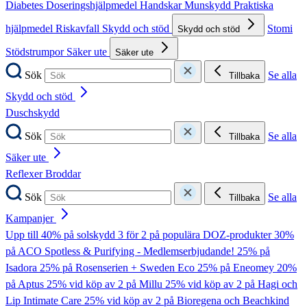
Diabetes
Doseringshjälpmedel
Handskar
Munskydd
Praktiska
hjälpmedel
Riskavfall
Skydd och stöd
Stomi
Skydd och stöd
Stödstrumpor
Säker ute
Säker ute
Sök
Se alla
Tillbaka
Skydd och stöd
Duschskydd
Sök
Se alla
Tillbaka
Säker ute
Reflexer
Broddar
Sök
Se alla
Tillbaka
Kampanjer
Upp till 40% på solskydd
3 för 2 på populära DOZ-produkter
30%
på ACO Spotless & Purifying - Medlemserbjudande!
25% på
Isadora
25% på Rosenserien + Sweden Eco
25% på Eneomey
20%
på Aptus
25% vid köp av 2 på Millu
25% vid köp av 2 på Hagi och
Lip Intimate Care
25% vid köp av 2 på Bioregena och Beachkind