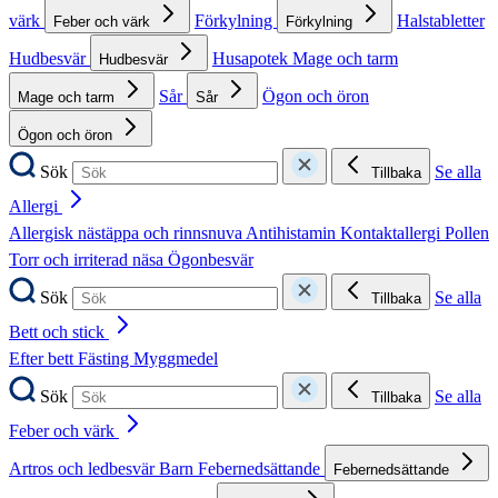
värk
Förkylning
Halstabletter
Feber och värk
Förkylning
Hudbesvär
Husapotek
Mage och tarm
Hudbesvär
Sår
Ögon och öron
Mage och tarm
Sår
Ögon och öron
Sök
Se alla
Tillbaka
Allergi
Allergisk nästäppa och rinnsnuva
Antihistamin
Kontaktallergi
Pollen
Torr och irriterad näsa
Ögonbesvär
Sök
Se alla
Tillbaka
Bett och stick
Efter bett
Fästing
Myggmedel
Sök
Se alla
Tillbaka
Feber och värk
Artros och ledbesvär
Barn
Febernedsättande
Febernedsättande