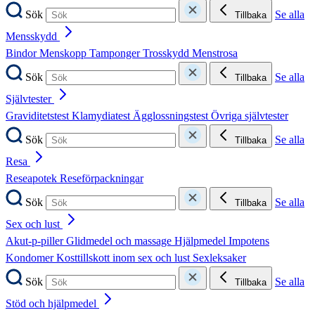
Sök
Se alla
Tillbaka
Mensskydd
Bindor
Menskopp
Tamponger
Trosskydd
Menstrosa
Sök
Se alla
Tillbaka
Självtester
Graviditetstest
Klamydiatest
Ägglossningstest
Övriga självtester
Sök
Se alla
Tillbaka
Resa
Reseapotek
Reseförpackningar
Sök
Se alla
Tillbaka
Sex och lust
Akut-p-piller
Glidmedel och massage
Hjälpmedel
Impotens
Kondomer
Kosttillskott inom sex och lust
Sexleksaker
Sök
Se alla
Tillbaka
Stöd och hjälpmedel