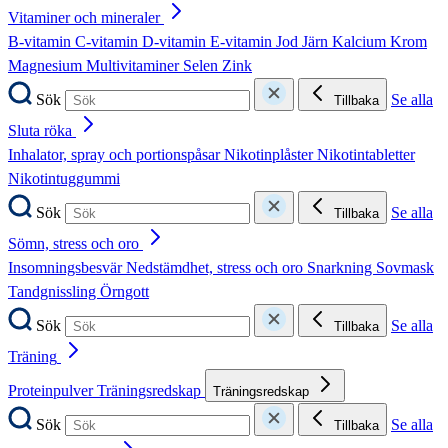
Vitaminer och mineraler
B-vitamin
C-vitamin
D-vitamin
E-vitamin
Jod
Järn
Kalcium
Krom
Magnesium
Multivitaminer
Selen
Zink
Sök
Se alla
Tillbaka
Sluta röka
Inhalator, spray och portionspåsar
Nikotinplåster
Nikotintabletter
Nikotintuggummi
Sök
Se alla
Tillbaka
Sömn, stress och oro
Insomningsbesvär
Nedstämdhet, stress och oro
Snarkning
Sovmask
Tandgnissling
Örngott
Sök
Se alla
Tillbaka
Träning
Proteinpulver
Träningsredskap
Träningsredskap
Sök
Se alla
Tillbaka