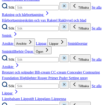
Sök
Se alla
Tillbaka
Rakning och hårborttagning
Hårborttagningskräm och vax
Rakgel
Rakhyvel och blad
Sök
Se alla
Tillbaka
Smink
Ansikte
Läppar
Sminkborstar
Ansikte
Läppar
Sminktillbehör
Ögon
Ögon
Sök
Se alla
Tillbaka
Ansikte
Bronzer och solpuder
BB-cream
CC-cream
Concealer
Contouring
Foundation
Highlighter
Rouge
Primer
Puder
Setting spray
Sök
Se alla
Tillbaka
Läppar
Läppbalsam
Läppstift
Läppglans
Läppenna