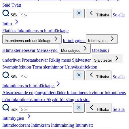
Städ
Tvätt
Sök
Se alla
Tillbaka
Intim
Flatlöss
Inkontinens och urinläckage
Intimhygien
Inkontinens och urinläckage
Intimhygien
Klimakteriebesvär
Mensskydd
Obalans i
Mensskydd
underlivet
Prostatabesvär
Riklig mens
Självtester
Självtester
Svampinfektion
Torra slemhinnor
Urinvägsinfektion
Sök
Se alla
Tillbaka
Inkontinens och urinläckage
Absorberande engångsunderkläder
Inkontinens kvinnor
Inkontinens
män
Inkontinens unisex
Skydd för säng och stol
Sök
Se alla
Tillbaka
Intimhygien
Intimdeodorant
Intimkräm
Intimrakning
Intimtvätt