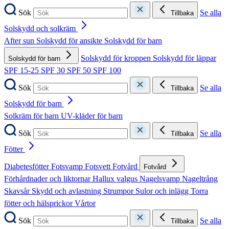
Sök
Se alla
Tillbaka
Solskydd och solkräm
After sun
Solskydd för ansikte
Solskydd för barn
Solskydd för kroppen
Solskydd för läppar
Solskydd för barn
SPF 15-25
SPF 30
SPF 50
SPF 100
Sök
Se alla
Tillbaka
Solskydd för barn
Solkräm för barn
UV-kläder för barn
Sök
Se alla
Tillbaka
Fötter
Diabetesfötter
Fotsvamp
Fotsvett
Fotvård
Fotvård
Förhårdnader och liktornar
Hallux valgus
Nagelsvamp
Nageltrång
Skavsår
Skydd och avlastning
Strumpor
Sulor och inlägg
Torra
fötter och hälsprickor
Vårtor
Sök
Se alla
Tillbaka