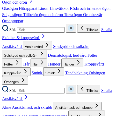
Ögon och öron
Glasögon
Hörapparat
Linser
Linsvätskor
Röda och irriterade ögon
Solglasögon
Tillbehör ögon och öron
Torra ögon
Öronbesvär
Öronproppar
Sök
Se alla
Tillbaka
Skönhet & kroppsvård
Ansiktsvård
Solskydd och solkräm
Ansiktsvård
Dermatologisk hudvård
Fötter
Solskydd och solkräm
Hår
Händer
Kroppsvård
Fötter
Hår
Händer
Smink
Tandblekning
Örhängen
Kroppsvård
Smink
Örhängen
Sök
Se alla
Tillbaka
Ansiktsvård
Akne
Ansiktsmask och skrubb
Ansiktsmask och skrubb