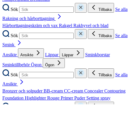
Sök
Se alla
Tillbaka
Rakning och hårborttagning
Hårborttagningskräm och vax
Rakgel
Rakhyvel och blad
Sök
Se alla
Tillbaka
Smink
Ansikte
Läppar
Sminkborstar
Ansikte
Läppar
Sminktillbehör
Ögon
Ögon
Sök
Se alla
Tillbaka
Ansikte
Bronzer och solpuder
BB-cream
CC-cream
Concealer
Contouring
Foundation
Highlighter
Rouge
Primer
Puder
Setting spray
Sök
Se alla
Tillbaka
Läppar
Läppbalsam
Läppstift
Läppglans
Läppenna