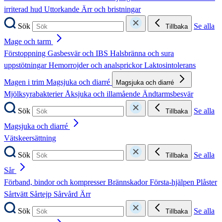
irriterad hud
Uttorkande
Ärr och bristningar
Sök
Se alla
Tillbaka
Mage och tarm
Förstoppning
Gasbesvär och IBS
Halsbränna och sura
uppstötningar
Hemorrojder och analsprickor
Laktosintolerans
Magen i trim
Magsjuka och diarré
Magsjuka och diarré
Mjölksyrabakterier
Åksjuka och illamående
Ändtarmsbesvär
Sök
Se alla
Tillbaka
Magsjuka och diarré
Vätskeersättning
Sök
Se alla
Tillbaka
Sår
Förband, bindor och kompresser
Brännskador
Första-hjälpen
Plåster
Sårtvätt
Sårtejp
Sårvård
Ärr
Sök
Se alla
Tillbaka