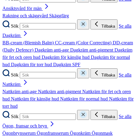
Ansiktsvård för män
Rakning och skäggvård
Skäggfärg
Sök
Se alla
Tillbaka
Dagkräm
BB-cream (Blemish Balm)
CC-cream (Color Correcting)
DD-cream
(Daily Defence)
Dagkräm anti-age
Dagkräm anti-pigment
Dagkräm
för fet och oren hud
Dagkräm för känslig hud
Dagkräm för normal
hud
Dagkräm för torr hud
Dagkräm SPF
Sök
Se alla
Tillbaka
Nattkräm
Nattkräm anti-age
Nattkräm anti-pigment
Nattkräm för fet och oren
hud
Nattkräm för känslig hud
Nattkräm för normal hud
Nattkräm för
torr hud
Sök
Se alla
Tillbaka
Ögon, fransar och bryn
Ögonbrynsserum
Ögonfransserum
Ögonkräm
Ögonmask