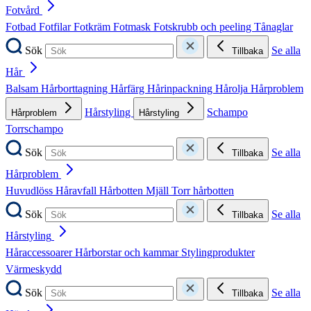
Fotvård
Fotbad
Fotfilar
Fotkräm
Fotmask
Fotskrubb och peeling
Tånaglar
Sök
Se alla
Tillbaka
Hår
Balsam
Hårborttagning
Hårfärg
Hårinpackning
Hårolja
Hårproblem
Hårstyling
Schampo
Hårproblem
Hårstyling
Torrschampo
Sök
Se alla
Tillbaka
Hårproblem
Huvudlöss
Håravfall
Hårbotten
Mjäll
Torr hårbotten
Sök
Se alla
Tillbaka
Hårstyling
Håraccessoarer
Hårborstar och kammar
Stylingprodukter
Värmeskydd
Sök
Se alla
Tillbaka