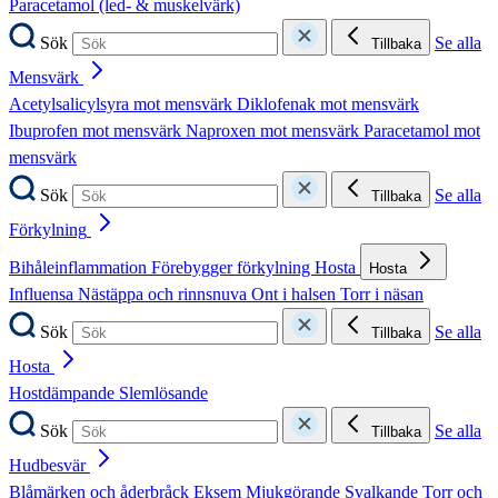
Paracetamol (led- & muskelvärk)
Sök
Se alla
Tillbaka
Mensvärk
Acetylsalicylsyra mot mensvärk
Diklofenak mot mensvärk
Ibuprofen mot mensvärk
Naproxen mot mensvärk
Paracetamol mot
mensvärk
Sök
Se alla
Tillbaka
Förkylning
Bihåleinflammation
Förebygger förkylning
Hosta
Hosta
Influensa
Nästäppa och rinnsnuva
Ont i halsen
Torr i näsan
Sök
Se alla
Tillbaka
Hosta
Hostdämpande
Slemlösande
Sök
Se alla
Tillbaka
Hudbesvär
Blåmärken och åderbråck
Eksem
Mjukgörande
Svalkande
Torr och