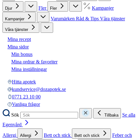
Fler
Kampanjer
Djur
Fler
Varumärken
Råd & Tips
Våra tjänster
Kampanjer
Våra tjänster
Mina recept
Mina sidor
Min bonus
Mina ordrar & favoriter
Mina inställningar
Hitta apotek
kundservice@dozapotek.se
0771 23 10 00
Vanliga frågor
Sök
Se alla
Tillbaka
Egenvård
Allergi
Bett och stick
Feber och
Allergi
Bett och stick