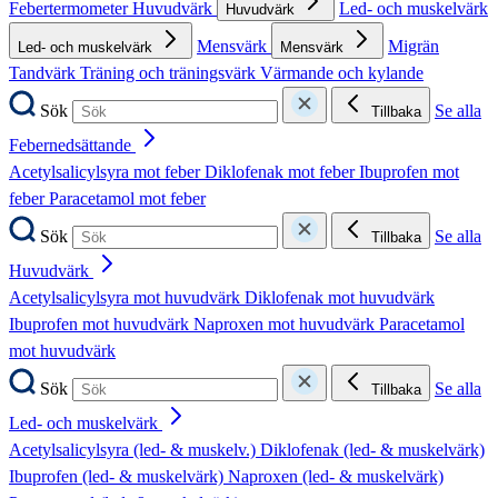
Febertermometer
Huvudvärk
Led- och muskelvärk
Huvudvärk
Mensvärk
Migrän
Led- och muskelvärk
Mensvärk
Tandvärk
Träning och träningsvärk
Värmande och kylande
Sök
Se alla
Tillbaka
Febernedsättande
Acetylsalicylsyra mot feber
Diklofenak mot feber
Ibuprofen mot
feber
Paracetamol mot feber
Sök
Se alla
Tillbaka
Huvudvärk
Acetylsalicylsyra mot huvudvärk
Diklofenak mot huvudvärk
Ibuprofen mot huvudvärk
Naproxen mot huvudvärk
Paracetamol
mot huvudvärk
Sök
Se alla
Tillbaka
Led- och muskelvärk
Acetylsalicylsyra (led- & muskelv.)
Diklofenak (led- & muskelvärk)
Ibuprofen (led- & muskelvärk)
Naproxen (led- & muskelvärk)