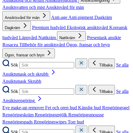
Ansiktsolja och serum
Ansiktsrengöring
Ansiktsrengöring
Ansiktsvatten och mist
Ansiktsvård för män
Anti-age
Anti-pigment
Dagkräm
Ansiktsvård för män
Premium hudvård
Ekologisk ansiktsvård
Koreansk
Dagkräm
hudvård
Läppvård
Nattkräm
Presentask ansikte
Nattkräm
Rosacea
Tillbehör för ansiktsvård
Ögon, fransar och bryn
Ögon, fransar och bryn
Sök
Se alla
Tillbaka
Ansiktsmask och skrubb
Ansiktsmask
Skrubb
Sök
Se alla
Tillbaka
Ansiktsrengöring
Eye make-up remover
Fet och oren hud
Känslig hud
Rengöringsgel
Rengöringskräm
Rengöringsmjölk
Rengöringsmousse
Rengöringspads
Rengöringswipes
Torr hud
Sök
Se alla
Tillbaka