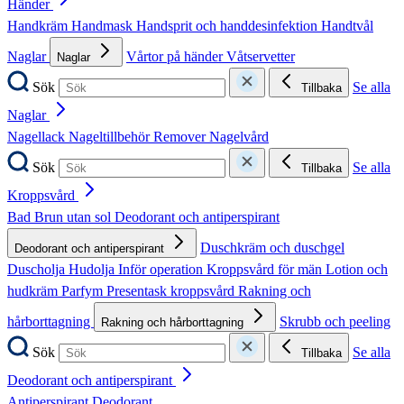
Händer
Handkräm
Handmask
Handsprit och handdesinfektion
Handtvål
Naglar
Vårtor på händer
Våtservetter
Naglar
Sök
Se alla
Tillbaka
Naglar
Nagellack
Nageltillbehör
Remover
Nagelvård
Sök
Se alla
Tillbaka
Kroppsvård
Bad
Brun utan sol
Deodorant och antiperspirant
Duschkräm och duschgel
Deodorant och antiperspirant
Duscholja
Hudolja
Inför operation
Kroppsvård för män
Lotion och
hudkräm
Parfym
Presentask kroppsvård
Rakning och
hårborttagning
Skrubb och peeling
Rakning och hårborttagning
Sök
Se alla
Tillbaka
Deodorant och antiperspirant
Antiperspirant
Deodorant