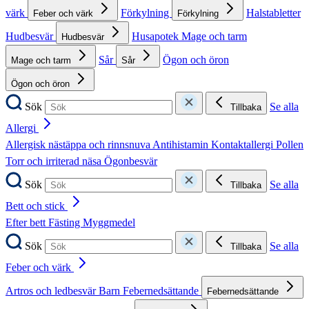
värk
Förkylning
Halstabletter
Feber och värk
Förkylning
Hudbesvär
Husapotek
Mage och tarm
Hudbesvär
Sår
Ögon och öron
Mage och tarm
Sår
Ögon och öron
Sök
Se alla
Tillbaka
Allergi
Allergisk nästäppa och rinnsnuva
Antihistamin
Kontaktallergi
Pollen
Torr och irriterad näsa
Ögonbesvär
Sök
Se alla
Tillbaka
Bett och stick
Efter bett
Fästing
Myggmedel
Sök
Se alla
Tillbaka
Feber och värk
Artros och ledbesvär
Barn
Febernedsättande
Febernedsättande