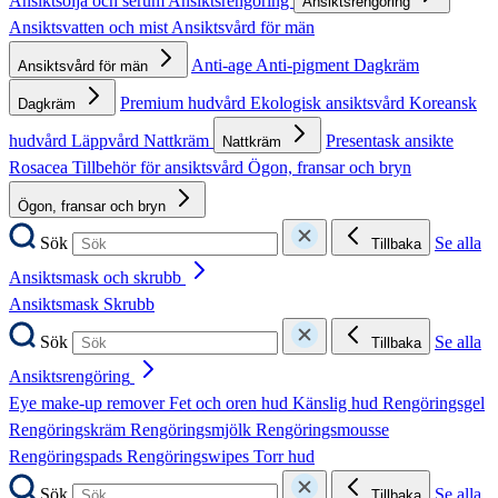
Ansiktsolja och serum
Ansiktsrengöring
Ansiktsrengöring
Ansiktsvatten och mist
Ansiktsvård för män
Anti-age
Anti-pigment
Dagkräm
Ansiktsvård för män
Premium hudvård
Ekologisk ansiktsvård
Koreansk
Dagkräm
hudvård
Läppvård
Nattkräm
Presentask ansikte
Nattkräm
Rosacea
Tillbehör för ansiktsvård
Ögon, fransar och bryn
Ögon, fransar och bryn
Sök
Se alla
Tillbaka
Ansiktsmask och skrubb
Ansiktsmask
Skrubb
Sök
Se alla
Tillbaka
Ansiktsrengöring
Eye make-up remover
Fet och oren hud
Känslig hud
Rengöringsgel
Rengöringskräm
Rengöringsmjölk
Rengöringsmousse
Rengöringspads
Rengöringswipes
Torr hud
Sök
Se alla
Tillbaka