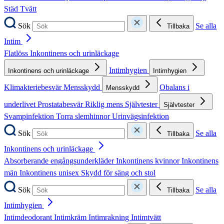
Städ
Tvätt
Sök
Se alla
Tillbaka
Intim
Flatlöss
Inkontinens och urinläckage
Intimhygien
Inkontinens och urinläckage
Intimhygien
Klimakteriebesvär
Mensskydd
Obalans i
Mensskydd
underlivet
Prostatabesvär
Riklig mens
Självtester
Självtester
Svampinfektion
Torra slemhinnor
Urinvägsinfektion
Sök
Se alla
Tillbaka
Inkontinens och urinläckage
Absorberande engångsunderkläder
Inkontinens kvinnor
Inkontinens
män
Inkontinens unisex
Skydd för säng och stol
Sök
Se alla
Tillbaka
Intimhygien
Intimdeodorant
Intimkräm
Intimrakning
Intimtvätt