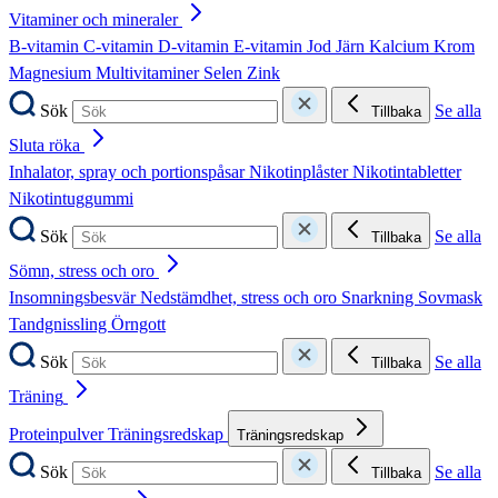
Vitaminer och mineraler
B-vitamin
C-vitamin
D-vitamin
E-vitamin
Jod
Järn
Kalcium
Krom
Magnesium
Multivitaminer
Selen
Zink
Sök
Se alla
Tillbaka
Sluta röka
Inhalator, spray och portionspåsar
Nikotinplåster
Nikotintabletter
Nikotintuggummi
Sök
Se alla
Tillbaka
Sömn, stress och oro
Insomningsbesvär
Nedstämdhet, stress och oro
Snarkning
Sovmask
Tandgnissling
Örngott
Sök
Se alla
Tillbaka
Träning
Proteinpulver
Träningsredskap
Träningsredskap
Sök
Se alla
Tillbaka