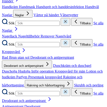
Händer
Handkräm
Handmask
Handsprit och handdesinfektion
Handtvål
Naglar
Vårtor på händer
Våtservetter
Naglar
Sök
Se alla
Tillbaka
Naglar
Nagellack
Nageltillbehör
Remover
Nagelvård
Sök
Se alla
Tillbaka
Kroppsvård
Bad
Brun utan sol
Deodorant och antiperspirant
Duschkräm och duschgel
Deodorant och antiperspirant
Duscholja
Hudolja
Inför operation
Kroppsvård för män
Lotion och
hudkräm
Parfym
Presentask kroppsvård
Rakning och
hårborttagning
Skrubb och peeling
Rakning och hårborttagning
Sök
Se alla
Tillbaka
Deodorant och antiperspirant
Antiperspirant
Deodorant