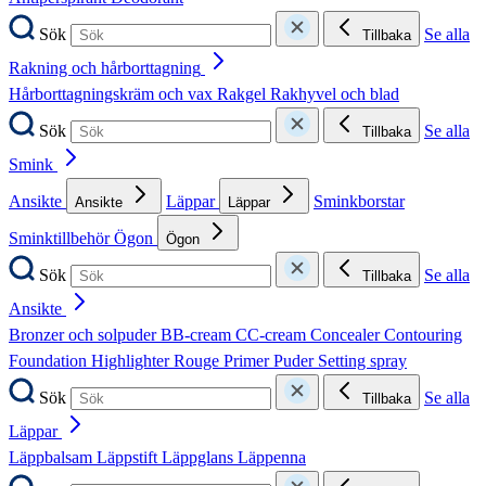
Sök
Se alla
Tillbaka
Rakning och hårborttagning
Hårborttagningskräm och vax
Rakgel
Rakhyvel och blad
Sök
Se alla
Tillbaka
Smink
Ansikte
Läppar
Sminkborstar
Ansikte
Läppar
Sminktillbehör
Ögon
Ögon
Sök
Se alla
Tillbaka
Ansikte
Bronzer och solpuder
BB-cream
CC-cream
Concealer
Contouring
Foundation
Highlighter
Rouge
Primer
Puder
Setting spray
Sök
Se alla
Tillbaka
Läppar
Läppbalsam
Läppstift
Läppglans
Läppenna