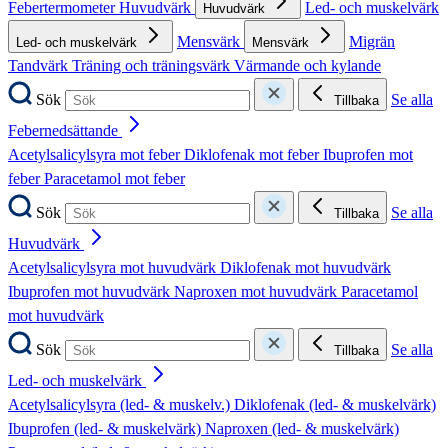
Febertermometer
Huvudvärk
Led- och muskelvärk
Huvudvärk
Mensvärk
Migrän
Led- och muskelvärk
Mensvärk
Tandvärk
Träning och träningsvärk
Värmande och kylande
Sök
Se alla
Tillbaka
Febernedsättande
Acetylsalicylsyra mot feber
Diklofenak mot feber
Ibuprofen mot
feber
Paracetamol mot feber
Sök
Se alla
Tillbaka
Huvudvärk
Acetylsalicylsyra mot huvudvärk
Diklofenak mot huvudvärk
Ibuprofen mot huvudvärk
Naproxen mot huvudvärk
Paracetamol
mot huvudvärk
Sök
Se alla
Tillbaka
Led- och muskelvärk
Acetylsalicylsyra (led- & muskelv.)
Diklofenak (led- & muskelvärk)
Ibuprofen (led- & muskelvärk)
Naproxen (led- & muskelvärk)