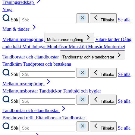
Träningsredskap
Yoga
Sök
Se alla
Tillbaka
Mun & tänder
Mellanrumsrengöring
Vitare tänder
Dålig
Mellanrumsrengöring
andedräkt
Mot ilningar
Munblåsor
Munskölj
Munsår
Muntorrhet
Tandborstar och eltandborstar
Tandborstar och eltandborstar
Tandkräm
Tandprotes och bettskena
Sök
Se alla
Tillbaka
Mellanrumsrengöring
Mellanrumsborstar
Tandstickor
Tandtråd och byglar
Sök
Se alla
Tillbaka
Tandborstar och eltandborstar
Borsthuvud refill
Eltandborstar
Tandborstar
Sök
Se alla
Tillbaka