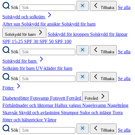
Sök
Se alla
Tillbaka
Solskydd och solkräm
After sun
Solskydd för ansikte
Solskydd för barn
Solskydd för kroppen
Solskydd för läppar
Solskydd för barn
SPF 15-25
SPF 30
SPF 50
SPF 100
Sök
Se alla
Tillbaka
Solskydd för barn
Solkräm för barn
UV-kläder för barn
Sök
Se alla
Tillbaka
Fötter
Diabetesfötter
Fotsvamp
Fotsvett
Fotvård
Fotvård
Förhårdnader och liktornar
Hallux valgus
Nagelsvamp
Nageltrång
Skavsår
Skydd och avlastning
Strumpor
Sulor och inlägg
Torra
fötter och hälsprickor
Vårtor
Sök
Se alla
Tillbaka