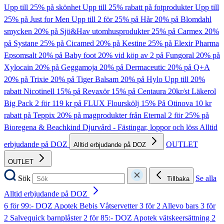
Upp till 25% på skönhet
Upp till 25% rabatt på fotprodukter
Upp till
25% på Just for Men
Upp till 2 för 25% på Hår
20% på Blomdahl
smycken
20% på Sjö&Hav utomhusprodukter
25% på Carmex
20%
på Systane
25% på Cicamed
20% på Kestine
25% på Elexir Pharma
Epsomsalt
20% på Baby foot
20% vid köp av 2 på Fungoral
20% på
Xylocain
20% på Geggamoja
20% på Dermaceutic
20% på Q+A
20% på Trixie
20% på Tiger Balsam
20% på Hylo
Upp till 20%
rabatt Nicotinell
15% på Revaxör
15% på Centaura
20kr/st Läkerol
Big Pack
2 för 119 kr på FLUX Flourskölj
15% På Otinova
10 kr
rabatt på Teppix
20% på magprodukter från Eternal
2 för 25% på
Bioregena & Beachkind
Djurvård - Fästingar, loppor och löss
Alltid
erbjudande på DOZ
OUTLET
Alltid erbjudande på DOZ
OUTLET
Sök
Se alla
Tillbaka
Alltid erbjudande på DOZ
6 för 99:- DOZ Apotek Bebis Våtservetter
3 för 2 Allevo bars
3 för
2 Salvequick barnplåster
2 för 85:- DOZ Apotek vätskeersättning
2