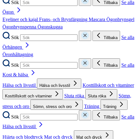
Sök
Se alla
Tillbaka
Ögon
Eyeliner och kajal
Frans- och Brynfärgning
Mascara
Ögonbrynsgel
Ögonbrynspenna
Ögonskugga
Sök
Se alla
Tillbaka
Örhängen
Öronhåltagning
Sök
Se alla
Tillbaka
Kost & hälsa
Hälsa och livsstil
Kosttillskott och vitaminer
Hälsa och livsstil
Sluta röka
Sömn,
Kosttillskott och vitaminer
Sluta röka
stress och oro
Träning
Sömn, stress och oro
Träning
Sök
Se alla
Tillbaka
Hälsa och livsstil
Hjärta och blodtryck
Mat och dryck
Mat och dryck