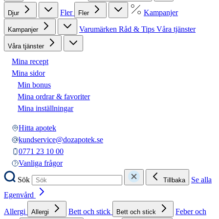
Fler
Kampanjer
Djur
Fler
Varumärken
Råd & Tips
Våra tjänster
Kampanjer
Våra tjänster
Mina recept
Mina sidor
Min bonus
Mina ordrar & favoriter
Mina inställningar
Hitta apotek
kundservice@dozapotek.se
0771 23 10 00
Vanliga frågor
Sök
Se alla
Tillbaka
Egenvård
Allergi
Bett och stick
Feber och
Allergi
Bett och stick