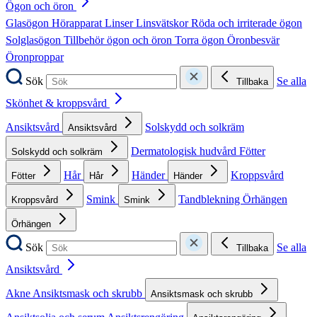
Ögon och öron
Glasögon
Hörapparat
Linser
Linsvätskor
Röda och irriterade ögon
Solglasögon
Tillbehör ögon och öron
Torra ögon
Öronbesvär
Öronproppar
Sök
Se alla
Tillbaka
Skönhet & kroppsvård
Ansiktsvård
Solskydd och solkräm
Ansiktsvård
Dermatologisk hudvård
Fötter
Solskydd och solkräm
Hår
Händer
Kroppsvård
Fötter
Hår
Händer
Smink
Tandblekning
Örhängen
Kroppsvård
Smink
Örhängen
Sök
Se alla
Tillbaka
Ansiktsvård
Akne
Ansiktsmask och skrubb
Ansiktsmask och skrubb