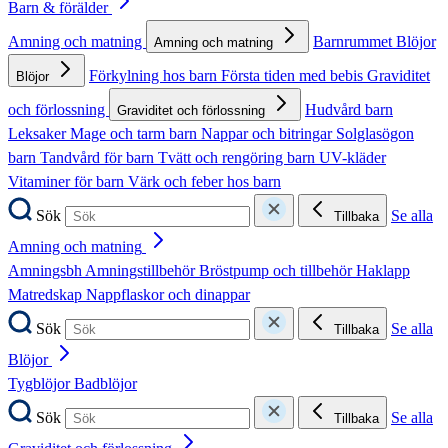
Barn & förälder
Amning och matning
Barnrummet
Blöjor
Amning och matning
Förkylning hos barn
Första tiden med bebis
Graviditet
Blöjor
och förlossning
Hudvård barn
Graviditet och förlossning
Leksaker
Mage och tarm barn
Nappar och bitringar
Solglasögon
barn
Tandvård för barn
Tvätt och rengöring barn
UV-kläder
Vitaminer för barn
Värk och feber hos barn
Sök
Se alla
Tillbaka
Amning och matning
Amningsbh
Amningstillbehör
Bröstpump och tillbehör
Haklapp
Matredskap
Nappflaskor och dinappar
Sök
Se alla
Tillbaka
Blöjor
Tygblöjor
Badblöjor
Sök
Se alla
Tillbaka