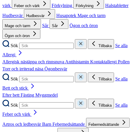
värk
Förkylning
Halstabletter
Feber och värk
Förkylning
Hudbesvär
Husapotek
Mage och tarm
Hudbesvär
Sår
Ögon och öron
Mage och tarm
Sår
Ögon och öron
Sök
Se alla
Tillbaka
Allergi
Allergisk nästäppa och rinnsnuva
Antihistamin
Kontaktallergi
Pollen
Torr och irriterad näsa
Ögonbesvär
Sök
Se alla
Tillbaka
Bett och stick
Efter bett
Fästing
Myggmedel
Sök
Se alla
Tillbaka
Feber och värk
Artros och ledbesvär
Barn
Febernedsättande
Febernedsättande