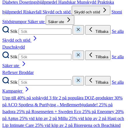
Diabetes
Doseringshjälpmedel
Handskar
Munskydd
Praktiska
hjälpmedel
Riskavfall
Skydd och stöd
Stomi
Skydd och stöd
Stödstrumpor
Säker ute
Säker ute
Sök
Se alla
Tillbaka
Skydd och stöd
Duschskydd
Sök
Se alla
Tillbaka
Säker ute
Reflexer
Broddar
Sök
Se alla
Tillbaka
Kampanjer
Upp till 40% på solskydd
3 för 2 på populära DOZ-produkter
30%
på ACO Spotless & Purifying - Medlemserbjudande!
25% på
Isadora
25% på Rosenserien + Sweden Eco
25% på Eneomey
20%
på Aptus
25% vid köp av 2 på Millu
25% vid köp av 2 på Hagi och
Lip Intimate Care
25% vid köp av 2 på Bioregena och Beachkind