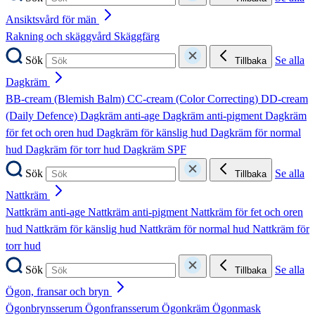
Ansiktsvård för män
Rakning och skäggvård
Skäggfärg
Sök
Se alla
Tillbaka
Dagkräm
BB-cream (Blemish Balm)
CC-cream (Color Correcting)
DD-cream
(Daily Defence)
Dagkräm anti-age
Dagkräm anti-pigment
Dagkräm
för fet och oren hud
Dagkräm för känslig hud
Dagkräm för normal
hud
Dagkräm för torr hud
Dagkräm SPF
Sök
Se alla
Tillbaka
Nattkräm
Nattkräm anti-age
Nattkräm anti-pigment
Nattkräm för fet och oren
hud
Nattkräm för känslig hud
Nattkräm för normal hud
Nattkräm för
torr hud
Sök
Se alla
Tillbaka
Ögon, fransar och bryn
Ögonbrynsserum
Ögonfransserum
Ögonkräm
Ögonmask