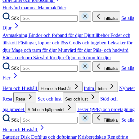
Graviditet och förlossning
Hudvård mamma
Mammakläder
Sök
Se alla
Tillbaka
Djur
Avmaskning
Bindor och förband för djur
Djurtillbehör
Foder och
tillskott
Fästingar, loppor och löss
Godis och tuggben
Leksaker för
djur
Mage och tarm för djur
Munvård för djur
Päls- och hudvård
Rädsla och oro
Sårvård för djur
Ögon och öron för djur
Sök
Se alla
Tillbaka
Fler
Hem och Hushåll
Intim
Nyheter
Hem och Hushåll
Intim
Resa
Sex och lust
Stöd och
Resa
Sex och lust
hjälpmedel
Tester (PPE) och provtagning
Stöd och hjälpmedel
Sök
Se alla
Tillbaka
Hem och Hushåll
Batterier
Disk
Doftljus och doftpinnar
Krisberedskap
Rengöring