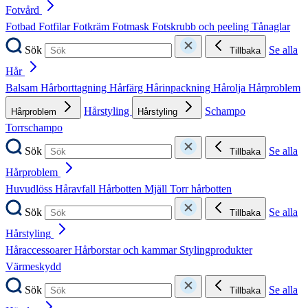
Fotvård
Fotbad
Fotfilar
Fotkräm
Fotmask
Fotskrubb och peeling
Tånaglar
Sök
Se alla
Tillbaka
Hår
Balsam
Hårborttagning
Hårfärg
Hårinpackning
Hårolja
Hårproblem
Hårstyling
Schampo
Hårproblem
Hårstyling
Torrschampo
Sök
Se alla
Tillbaka
Hårproblem
Huvudlöss
Håravfall
Hårbotten
Mjäll
Torr hårbotten
Sök
Se alla
Tillbaka
Hårstyling
Håraccessoarer
Hårborstar och kammar
Stylingprodukter
Värmeskydd
Sök
Se alla
Tillbaka