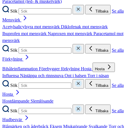
Paracetamol (led- & muskelvärk)
Sök
Se alla
Tillbaka
Mensvärk
Acetylsalicylsyra mot mensvärk
Diklofenak mot mensvärk
Ibuprofen mot mensvärk
Naproxen mot mensvärk
Paracetamol mot
mensvärk
Sök
Se alla
Tillbaka
Förkylning
Bihåleinflammation
Förebygger förkylning
Hosta
Hosta
Influensa
Nästäppa och rinnsnuva
Ont i halsen
Torr i näsan
Sök
Se alla
Tillbaka
Hosta
Hostdämpande
Slemlösande
Sök
Se alla
Tillbaka
Hudbesvär
Blåmärken och åderbråck
Eksem
Mjukgörande
Svalkande
Torr och