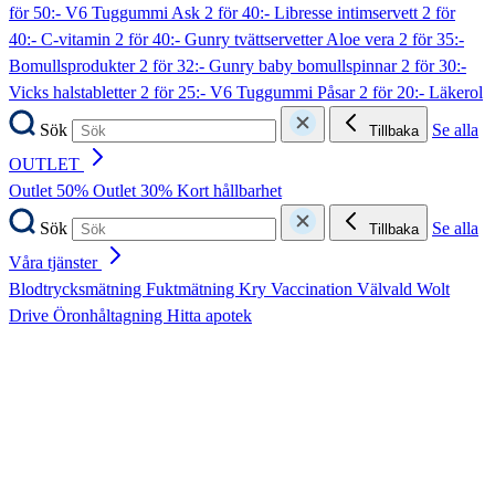
för 50:- V6 Tuggummi Ask
2 för 40:- Libresse intimservett
2 för
40:- C-vitamin
2 för 40:- Gunry tvättservetter Aloe vera
2 för 35:-
Bomullsprodukter
2 för 32:- Gunry baby bomullspinnar
2 för 30:-
Vicks halstabletter
2 för 25:- V6 Tuggummi Påsar
2 för 20:- Läkerol
Sök
Se alla
Tillbaka
OUTLET
Outlet 50%
Outlet 30%
Kort hållbarhet
Sök
Se alla
Tillbaka
Våra tjänster
Blodtrycksmätning
Fuktmätning
Kry
Vaccination
Välvald
Wolt
Drive
Öronhåltagning
Hitta apotek