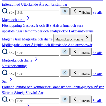
irriterad hud
Uttorkande
Ärr och bristningar
Sök
Se alla
Tillbaka
Mage och tarm
Förstoppning
Gasbesvär och IBS
Halsbränna och sura
uppstötningar
Hemorrojder och analsprickor
Laktosintolerans
Magen i trim
Magsjuka och diarré
Magsjuka och diarré
Mjölksyrabakterier
Åksjuka och illamående
Ändtarmsbesvär
Sök
Se alla
Tillbaka
Magsjuka och diarré
Vätskeersättning
Sök
Se alla
Tillbaka
Sår
Förband, bindor och kompresser
Brännskador
Första-hjälpen
Plåster
Sårtvätt
Sårtejp
Sårvård
Ärr
Sök
Se alla
Tillbaka