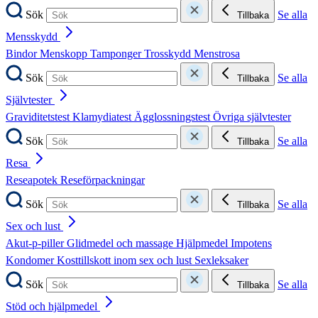
Sök
Se alla
Tillbaka
Mensskydd
Bindor
Menskopp
Tamponger
Trosskydd
Menstrosa
Sök
Se alla
Tillbaka
Självtester
Graviditetstest
Klamydiatest
Ägglossningstest
Övriga självtester
Sök
Se alla
Tillbaka
Resa
Reseapotek
Reseförpackningar
Sök
Se alla
Tillbaka
Sex och lust
Akut-p-piller
Glidmedel och massage
Hjälpmedel
Impotens
Kondomer
Kosttillskott inom sex och lust
Sexleksaker
Sök
Se alla
Tillbaka
Stöd och hjälpmedel