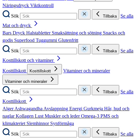
Näringsdryck
Viktkontroll
Sök
Se alla
Tillbaka
Mat och dryck
Bars
Dryck
Halstabletter
Smaksättning och sötning
Snacks och
godis
Superfood
Tuggummi
Glutenfritt
Sök
Se alla
Tillbaka
Kosttillskott och vitaminer
Kosttillskott
Vitaminer och mineraler
Kosttillskott
Vitaminer och mineraler
Sök
Se alla
Tillbaka
Kosttillskott
Alger
Ashwagandha
Avslappning
Energi
Gurkmeja
Hår, hud och
naglar
Kollagen
Lust
Muskler och leder
Omega-3
PMS och
klimakteriet
Slemhinnor
Synförmåga
Sök
Se alla
Tillbaka