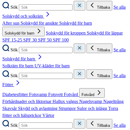
Sök
Se alla
Tillbaka
Solskydd och solkräm
After sun
Solskydd för ansikte
Solskydd för barn
Solskydd för kroppen
Solskydd för läppar
Solskydd för barn
SPF 15-25
SPF 30
SPF 50
SPF 100
Sök
Se alla
Tillbaka
Solskydd för barn
Solkräm för barn
UV-kläder för barn
Sök
Se alla
Tillbaka
Fötter
Diabetesfötter
Fotsvamp
Fotsvett
Fotvård
Fotvård
Förhårdnader och liktornar
Hallux valgus
Nagelsvamp
Nageltrång
Skavsår
Skydd och avlastning
Strumpor
Sulor och inlägg
Torra
fötter och hälsprickor
Vårtor
Sök
Se alla
Tillbaka