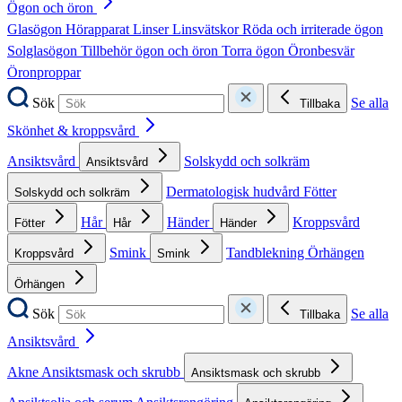
Ögon och öron
Glasögon
Hörapparat
Linser
Linsvätskor
Röda och irriterade ögon
Solglasögon
Tillbehör ögon och öron
Torra ögon
Öronbesvär
Öronproppar
Sök
Se alla
Tillbaka
Skönhet & kroppsvård
Ansiktsvård
Solskydd och solkräm
Ansiktsvård
Dermatologisk hudvård
Fötter
Solskydd och solkräm
Hår
Händer
Kroppsvård
Fötter
Hår
Händer
Smink
Tandblekning
Örhängen
Kroppsvård
Smink
Örhängen
Sök
Se alla
Tillbaka
Ansiktsvård
Akne
Ansiktsmask och skrubb
Ansiktsmask och skrubb