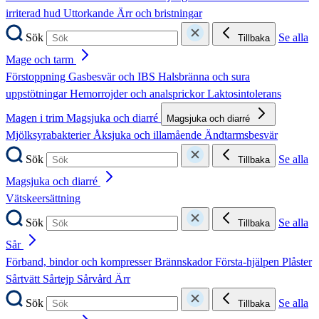
irriterad hud
Uttorkande
Ärr och bristningar
Sök
Se alla
Tillbaka
Mage och tarm
Förstoppning
Gasbesvär och IBS
Halsbränna och sura
uppstötningar
Hemorrojder och analsprickor
Laktosintolerans
Magen i trim
Magsjuka och diarré
Magsjuka och diarré
Mjölksyrabakterier
Åksjuka och illamående
Ändtarmsbesvär
Sök
Se alla
Tillbaka
Magsjuka och diarré
Vätskeersättning
Sök
Se alla
Tillbaka
Sår
Förband, bindor och kompresser
Brännskador
Första-hjälpen
Plåster
Sårtvätt
Sårtejp
Sårvård
Ärr
Sök
Se alla
Tillbaka