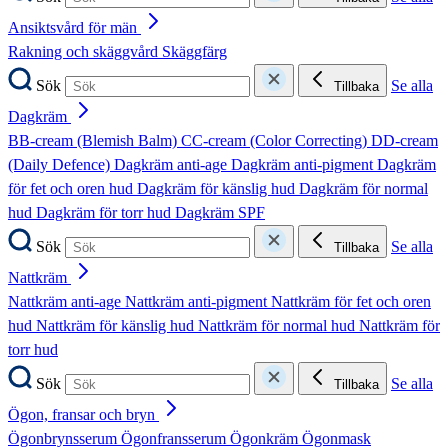
Ansiktsvård för män
Rakning och skäggvård
Skäggfärg
Sök
Se alla
Tillbaka
Dagkräm
BB-cream (Blemish Balm)
CC-cream (Color Correcting)
DD-cream
(Daily Defence)
Dagkräm anti-age
Dagkräm anti-pigment
Dagkräm
för fet och oren hud
Dagkräm för känslig hud
Dagkräm för normal
hud
Dagkräm för torr hud
Dagkräm SPF
Sök
Se alla
Tillbaka
Nattkräm
Nattkräm anti-age
Nattkräm anti-pigment
Nattkräm för fet och oren
hud
Nattkräm för känslig hud
Nattkräm för normal hud
Nattkräm för
torr hud
Sök
Se alla
Tillbaka
Ögon, fransar och bryn
Ögonbrynsserum
Ögonfransserum
Ögonkräm
Ögonmask