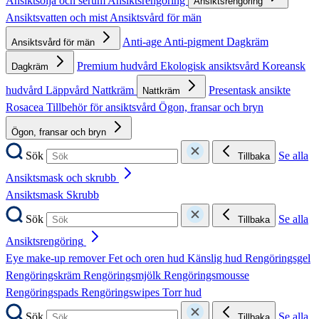
Ansiktsolja och serum
Ansiktsrengöring
Ansiktsrengöring
Ansiktsvatten och mist
Ansiktsvård för män
Anti-age
Anti-pigment
Dagkräm
Ansiktsvård för män
Premium hudvård
Ekologisk ansiktsvård
Koreansk
Dagkräm
hudvård
Läppvård
Nattkräm
Presentask ansikte
Nattkräm
Rosacea
Tillbehör för ansiktsvård
Ögon, fransar och bryn
Ögon, fransar och bryn
Sök
Se alla
Tillbaka
Ansiktsmask och skrubb
Ansiktsmask
Skrubb
Sök
Se alla
Tillbaka
Ansiktsrengöring
Eye make-up remover
Fet och oren hud
Känslig hud
Rengöringsgel
Rengöringskräm
Rengöringsmjölk
Rengöringsmousse
Rengöringspads
Rengöringswipes
Torr hud
Sök
Se alla
Tillbaka