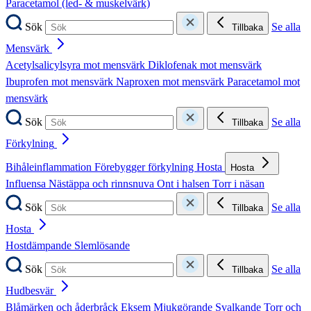
Paracetamol (led- & muskelvärk)
Sök
Se alla
Tillbaka
Mensvärk
Acetylsalicylsyra mot mensvärk
Diklofenak mot mensvärk
Ibuprofen mot mensvärk
Naproxen mot mensvärk
Paracetamol mot
mensvärk
Sök
Se alla
Tillbaka
Förkylning
Bihåleinflammation
Förebygger förkylning
Hosta
Hosta
Influensa
Nästäppa och rinnsnuva
Ont i halsen
Torr i näsan
Sök
Se alla
Tillbaka
Hosta
Hostdämpande
Slemlösande
Sök
Se alla
Tillbaka
Hudbesvär
Blåmärken och åderbråck
Eksem
Mjukgörande
Svalkande
Torr och