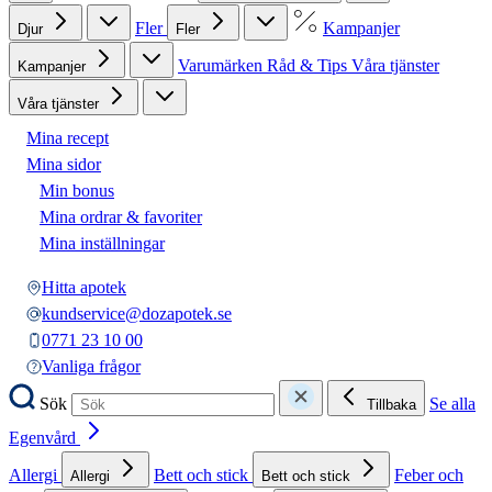
Fler
Kampanjer
Djur
Fler
Varumärken
Råd & Tips
Våra tjänster
Kampanjer
Våra tjänster
Mina recept
Mina sidor
Min bonus
Mina ordrar & favoriter
Mina inställningar
Hitta apotek
kundservice@dozapotek.se
0771 23 10 00
Vanliga frågor
Sök
Se alla
Tillbaka
Egenvård
Allergi
Bett och stick
Feber och
Allergi
Bett och stick