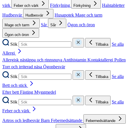
värk
Förkylning
Halstabletter
Feber och värk
Förkylning
Hudbesvär
Husapotek
Mage och tarm
Hudbesvär
Sår
Ögon och öron
Mage och tarm
Sår
Ögon och öron
Sök
Se alla
Tillbaka
Allergi
Allergisk nästäppa och rinnsnuva
Antihistamin
Kontaktallergi
Pollen
Torr och irriterad näsa
Ögonbesvär
Sök
Se alla
Tillbaka
Bett och stick
Efter bett
Fästing
Myggmedel
Sök
Se alla
Tillbaka
Feber och värk
Artros och ledbesvär
Barn
Febernedsättande
Febernedsättande