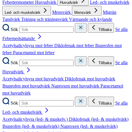
Febertermometer
Huvudvärk
Led- och muskelvärk
Huvudvärk
Mensvärk
Migrän
Led- och muskelvärk
Mensvärk
Tandvärk
Träning och träningsvärk
Värmande och kylande
Sök
Se alla
Tillbaka
Febernedsättande
Acetylsalicylsyra mot feber
Diklofenak mot feber
Ibuprofen mot
feber
Paracetamol mot feber
Sök
Se alla
Tillbaka
Huvudvärk
Acetylsalicylsyra mot huvudvärk
Diklofenak mot huvudvärk
Ibuprofen mot huvudvärk
Naproxen mot huvudvärk
Paracetamol
mot huvudvärk
Sök
Se alla
Tillbaka
Led- och muskelvärk
Acetylsalicylsyra (led- & muskelv.)
Diklofenak (led- & muskelvärk)
Ibuprofen (led- & muskelvärk)
Naproxen (led- & muskelvärk)