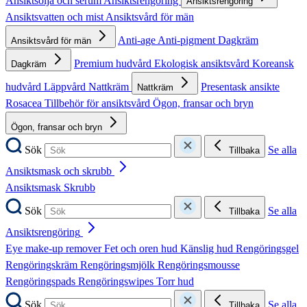
Ansiktsolja och serum
Ansiktsrengöring
Ansiktsrengöring
Ansiktsvatten och mist
Ansiktsvård för män
Anti-age
Anti-pigment
Dagkräm
Ansiktsvård för män
Premium hudvård
Ekologisk ansiktsvård
Koreansk
Dagkräm
hudvård
Läppvård
Nattkräm
Presentask ansikte
Nattkräm
Rosacea
Tillbehör för ansiktsvård
Ögon, fransar och bryn
Ögon, fransar och bryn
Sök
Se alla
Tillbaka
Ansiktsmask och skrubb
Ansiktsmask
Skrubb
Sök
Se alla
Tillbaka
Ansiktsrengöring
Eye make-up remover
Fet och oren hud
Känslig hud
Rengöringsgel
Rengöringskräm
Rengöringsmjölk
Rengöringsmousse
Rengöringspads
Rengöringswipes
Torr hud
Sök
Se alla
Tillbaka