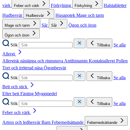
värk
Förkylning
Halstabletter
Feber och värk
Förkylning
Hudbesvär
Husapotek
Mage och tarm
Hudbesvär
Sår
Ögon och öron
Mage och tarm
Sår
Ögon och öron
Sök
Se alla
Tillbaka
Allergi
Allergisk nästäppa och rinnsnuva
Antihistamin
Kontaktallergi
Pollen
Torr och irriterad näsa
Ögonbesvär
Sök
Se alla
Tillbaka
Bett och stick
Efter bett
Fästing
Myggmedel
Sök
Se alla
Tillbaka
Feber och värk
Artros och ledbesvär
Barn
Febernedsättande
Febernedsättande