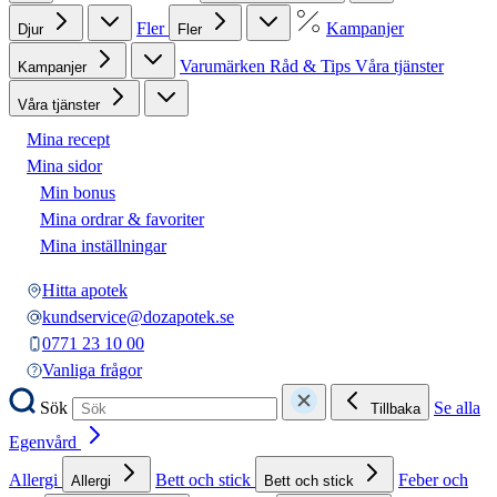
Fler
Kampanjer
Djur
Fler
Varumärken
Råd & Tips
Våra tjänster
Kampanjer
Våra tjänster
Mina recept
Mina sidor
Min bonus
Mina ordrar & favoriter
Mina inställningar
Hitta apotek
kundservice@dozapotek.se
0771 23 10 00
Vanliga frågor
Sök
Se alla
Tillbaka
Egenvård
Allergi
Bett och stick
Feber och
Allergi
Bett och stick