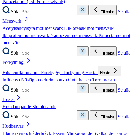
Paracetamol (led- & muskelvärk)
Sök
Se alla
Tillbaka
Mensvärk
Acetylsalicylsyra mot mensvärk
Diklofenak mot mensvärk
Ibuprofen mot mensvärk
Naproxen mot mensvärk
Paracetamol mot
mensvärk
Sök
Se alla
Tillbaka
Förkylning
Bihåleinflammation
Förebygger förkylning
Hosta
Hosta
Influensa
Nästäppa och rinnsnuva
Ont i halsen
Torr i näsan
Sök
Se alla
Tillbaka
Hosta
Hostdämpande
Slemlösande
Sök
Se alla
Tillbaka
Hudbesvär
Blåmärken och åderbråck
Eksem
Mjukgörande
Svalkande
Torr och