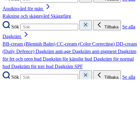
Ansiktsvård för män
Rakning och skäggvård
Skäggfärg
Sök
Se alla
Tillbaka
Dagkräm
BB-cream (Blemish Balm)
CC-cream (Color Correcting)
DD-cream
(Daily Defence)
Dagkräm anti-age
Dagkräm anti-pigment
Dagkräm
för fet och oren hud
Dagkräm för känslig hud
Dagkräm för normal
hud
Dagkräm för torr hud
Dagkräm SPF
Sök
Se alla
Tillbaka
Nattkräm
Nattkräm anti-age
Nattkräm anti-pigment
Nattkräm för fet och oren
hud
Nattkräm för känslig hud
Nattkräm för normal hud
Nattkräm för
torr hud
Sök
Se alla
Tillbaka
Ögon, fransar och bryn
Ögonbrynsserum
Ögonfransserum
Ögonkräm
Ögonmask