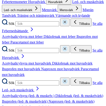
Febertermometer
Huvudvärk
Led- och muskelvärk
Huvudvärk
Mensvärk
Migrän
Led- och muskelvärk
Mensvärk
Tandvärk
Träning och träningsvärk
Värmande och kylande
Sök
Se alla
Tillbaka
Febernedsättande
Acetylsalicylsyra mot feber
Diklofenak mot feber
Ibuprofen mot
feber
Paracetamol mot feber
Sök
Se alla
Tillbaka
Huvudvärk
Acetylsalicylsyra mot huvudvärk
Diklofenak mot huvudvärk
Ibuprofen mot huvudvärk
Naproxen mot huvudvärk
Paracetamol
mot huvudvärk
Sök
Se alla
Tillbaka
Led- och muskelvärk
Acetylsalicylsyra (led- & muskelv.)
Diklofenak (led- & muskelvärk)
Ibuprofen (led- & muskelvärk)
Naproxen (led- & muskelvärk)