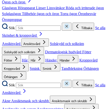
Ögon och öron
Glasögon
Hörapparat
Linser
Linsvätskor
Röda och irriterade ögon
Solglasögon
Tillbehör ögon och öron
Torra ögon
Öronbesvär
Öronproppar
Sök
Se alla
Tillbaka
Skönhet & kroppsvård
Ansiktsvård
Solskydd och solkräm
Ansiktsvård
Dermatologisk hudvård
Fötter
Solskydd och solkräm
Hår
Händer
Kroppsvård
Fötter
Hår
Händer
Smink
Tandblekning
Örhängen
Kroppsvård
Smink
Örhängen
Sök
Se alla
Tillbaka
Ansiktsvård
Akne
Ansiktsmask och skrubb
Ansiktsmask och skrubb