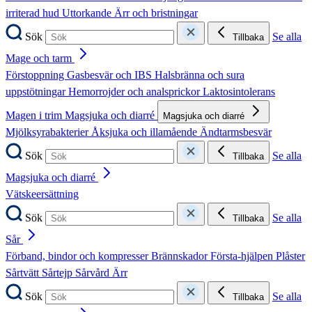
irriterad hud
Uttorkande
Ärr och bristningar
Sök
Se alla
Tillbaka
Mage och tarm
Förstoppning
Gasbesvär och IBS
Halsbränna och sura
uppstötningar
Hemorrojder och analsprickor
Laktosintolerans
Magen i trim
Magsjuka och diarré
Magsjuka och diarré
Mjölksyrabakterier
Åksjuka och illamående
Ändtarmsbesvär
Sök
Se alla
Tillbaka
Magsjuka och diarré
Vätskeersättning
Sök
Se alla
Tillbaka
Sår
Förband, bindor och kompresser
Brännskador
Första-hjälpen
Plåster
Sårtvätt
Sårtejp
Sårvård
Ärr
Sök
Se alla
Tillbaka