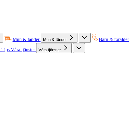
Mun & tänder
Barn & förälder
Mun & tänder
 Tips
Våra tjänster
Våra tjänster