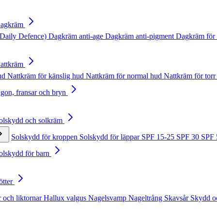
Dagkräm
Daily Defence)
Dagkräm anti-age
Dagkräm anti-pigment
Dagkräm för 
Nattkräm
hud
Nattkräm för känslig hud
Nattkräm för normal hud
Nattkräm för torr
Ögon, fransar och bryn
Solskydd och solkräm
Solskydd för kroppen
Solskydd för läppar
SPF 15-25
SPF 30
SPF
Solskydd för barn
ötter
 och liktornar
Hallux valgus
Nagelsvamp
Nageltrång
Skavsår
Skydd o