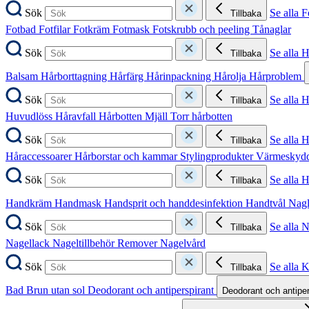
Sök
Se alla F
Tillbaka
Fotbad
Fotfilar
Fotkräm
Fotmask
Fotskrubb och peeling
Tånaglar
Sök
Se alla 
Tillbaka
Balsam
Hårborttagning
Hårfärg
Hårinpackning
Hårolja
Hårproblem
Sök
Se alla 
Tillbaka
Huvudlöss
Håravfall
Hårbotten
Mjäll
Torr hårbotten
Sök
Se alla H
Tillbaka
Håraccessoarer
Hårborstar och kammar
Stylingprodukter
Värmeskyd
Sök
Se alla 
Tillbaka
Handkräm
Handmask
Handsprit och handdesinfektion
Handtvål
Nag
Sök
Se alla 
Tillbaka
Nagellack
Nageltillbehör
Remover
Nagelvård
Sök
Se alla 
Tillbaka
Bad
Brun utan sol
Deodorant och antiperspirant
Deodorant och antipe