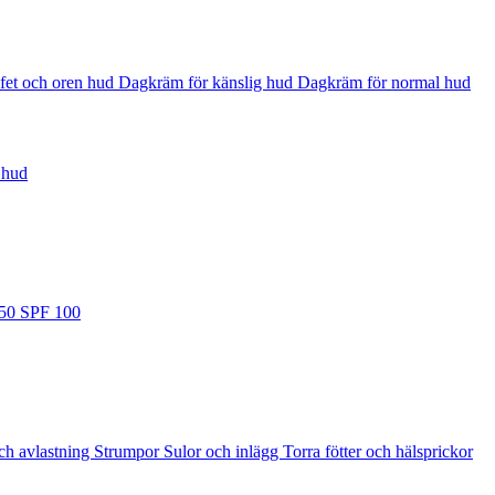
fet och oren hud
Dagkräm för känslig hud
Dagkräm för normal hud
 hud
 50
SPF 100
ch avlastning
Strumpor
Sulor och inlägg
Torra fötter och hälsprickor