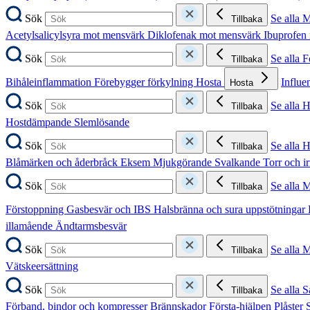
Sök
Se alla 
Tillbaka
Acetylsalicylsyra mot mensvärk
Diklofenak mot mensvärk
Ibuprofen
Sök
Se alla 
Tillbaka
Bihåleinflammation
Förebygger förkylning
Hosta
Influe
Hosta
Sök
Se alla 
Tillbaka
Hostdämpande
Slemlösande
Sök
Se alla 
Tillbaka
Blåmärken och åderbråck
Eksem
Mjukgörande
Svalkande
Torr och i
Sök
Se alla 
Tillbaka
Förstoppning
Gasbesvär och IBS
Halsbränna och sura uppstötningar
illamående
Ändtarmsbesvär
Sök
Se alla 
Tillbaka
Vätskeersättning
Sök
Se alla S
Tillbaka
Förband, bindor och kompresser
Brännskador
Första-hjälpen
Plåster