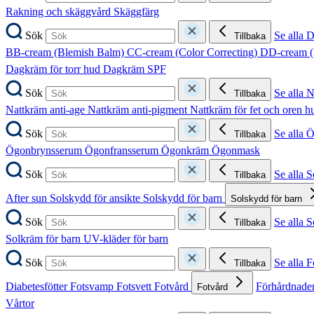
Rakning och skäggvård
Skäggfärg
Sök
Se alla 
Tillbaka
BB-cream (Blemish Balm)
CC-cream (Color Correcting)
DD-cream (
Dagkräm för torr hud
Dagkräm SPF
Sök
Se alla 
Tillbaka
Nattkräm anti-age
Nattkräm anti-pigment
Nattkräm för fet och oren 
Sök
Se alla 
Tillbaka
Ögonbrynsserum
Ögonfransserum
Ögonkräm
Ögonmask
Sök
Se alla 
Tillbaka
After sun
Solskydd för ansikte
Solskydd för barn
Solskydd för barn
Sök
Se alla 
Tillbaka
Solkräm för barn
UV-kläder för barn
Sök
Se alla F
Tillbaka
Diabetesfötter
Fotsvamp
Fotsvett
Fotvård
Förhårdnader
Fotvård
Vårtor