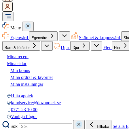
Meny
Egenvård
Skönhet & kroppsvård
Egenvård
Sk
Djur
Fler
Barn & förälder
Djur
Fler
Mina recept
Mina sidor
Min bonus
Mina ordrar & favoriter
Mina inställningar
Hitta apotek
kundservice@dozapotek.se
0771 23 10 00
Vanliga frågor
Sök
Se alla 
Tillbaka