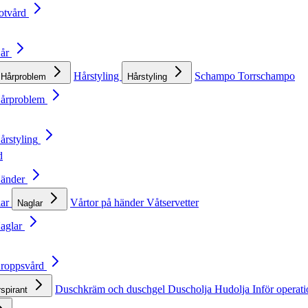
otvård
Hår
Hårstyling
Schampo
Torrschampo
Hårproblem
Hårstyling
Hårproblem
årstyling
d
Händer
lar
Vårtor på händer
Våtservetter
Naglar
Naglar
Kroppsvård
Duschkräm och duschgel
Duscholja
Hudolja
Inför operat
rspirant