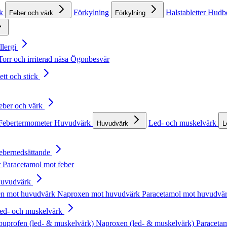
rk
Förkylning
Halstabletter
Hudb
Feber och värk
Förkylning
llergi
Torr och irriterad näsa
Ögonbesvär
ett och stick
Feber och värk
Febertermometer
Huvudvärk
Led- och muskelvärk
Huvudvärk
L
Febernedsättande
r
Paracetamol mot feber
Huvudvärk
en mot huvudvärk
Naproxen mot huvudvärk
Paracetamol mot huvudvä
Led- och muskelvärk
buprofen (led- & muskelvärk)
Naproxen (led- & muskelvärk)
Paracetam