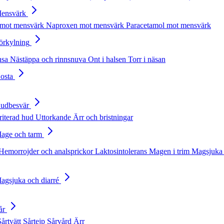
Mensvärk
 mot mensvärk
Naproxen mot mensvärk
Paracetamol mot mensvärk
Förkylning
nsa
Nästäppa och rinnsnuva
Ont i halsen
Torr i näsan
Hosta
Hudbesvär
rriterad hud
Uttorkande
Ärr och bristningar
Mage och tarm
Hemorrojder och analsprickor
Laktosintolerans
Magen i trim
Magsjuka 
Magsjuka och diarré
år
Sårtvätt
Sårtejp
Sårvård
Ärr