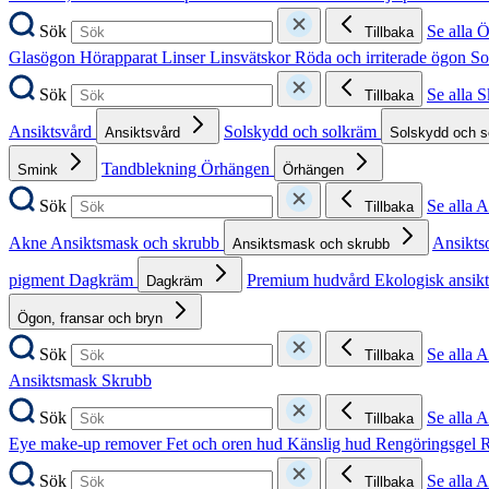
Sök
Se alla 
Tillbaka
Glasögon
Hörapparat
Linser
Linsvätskor
Röda och irriterade ögon
So
Sök
Se alla 
Tillbaka
Ansiktsvård
Solskydd och solkräm
Ansiktsvård
Solskydd och 
Tandblekning
Örhängen
Smink
Örhängen
Sök
Se alla 
Tillbaka
Akne
Ansiktsmask och skrubb
Ansikts
Ansiktsmask och skrubb
pigment
Dagkräm
Premium hudvård
Ekologisk ansik
Dagkräm
Ögon, fransar och bryn
Sök
Se alla 
Tillbaka
Ansiktsmask
Skrubb
Sök
Se alla 
Tillbaka
Eye make-up remover
Fet och oren hud
Känslig hud
Rengöringsgel
R
Sök
Se alla 
Tillbaka