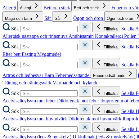
Allergi
Bett och stick
Feber och vä
Allergi
Bett och stick
Sår
Ögon och öron
Mage och tarm
Sår
Ögon och öron
Sök
Se alla A
Tillbaka
Allergisk nästäppa och rinnsnuva
Antihistamin
Kontaktallergi
Pollen
Sök
Se alla B
Tillbaka
Efter bett
Fästing
Myggmedel
Sök
Se alla 
Tillbaka
Artros och ledbesvär
Barn
Febernedsättande
Febernedsättande
Träning och träningsvärk
Värmande och kylande
Sök
Se alla 
Tillbaka
Acetylsalicylsyra mot feber
Diklofenak mot feber
Ibuprofen mot febe
Sök
Se alla 
Tillbaka
Acetylsalicylsyra mot huvudvärk
Diklofenak mot huvudvärk
Ibuprof
Sök
Se alla 
Tillbaka
Acetylsalicylsyra (led- & muskelv.)
Diklofenak (led- & muskelvärk)
I