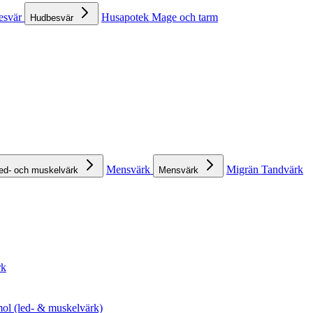
esvär
Husapotek
Mage och tarm
Hudbesvär
Mensvärk
Migrän
Tandvärk
ed- och muskelvärk
Mensvärk
rk
ol (led- & muskelvärk)