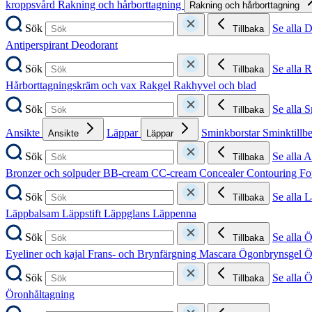
kroppsvård
Rakning och hårborttagning
Rakning och hårborttagning
Sök
Se alla 
Tillbaka
Antiperspirant
Deodorant
Sök
Se alla 
Tillbaka
Hårborttagningskräm och vax
Rakgel
Rakhyvel och blad
Sök
Se alla 
Tillbaka
Ansikte
Läppar
Sminkborstar
Sminktillb
Ansikte
Läppar
Sök
Se alla A
Tillbaka
Bronzer och solpuder
BB-cream
CC-cream
Concealer
Contouring
Fo
Sök
Se alla 
Tillbaka
Läppbalsam
Läppstift
Läppglans
Läppenna
Sök
Se alla 
Tillbaka
Eyeliner och kajal
Frans- och Brynfärgning
Mascara
Ögonbrynsgel
Ö
Sök
Se alla 
Tillbaka
Öronhåltagning