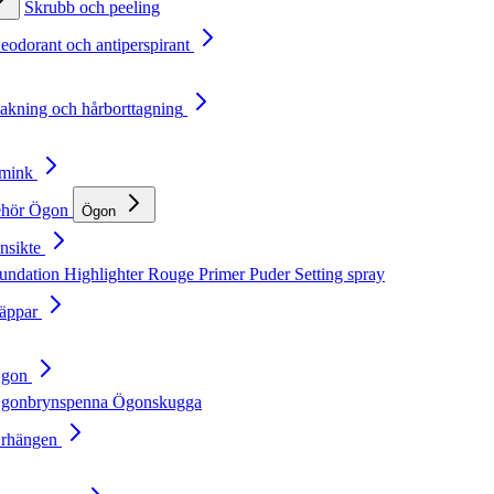
Skrubb och peeling
Deodorant och antiperspirant
Rakning och hårborttagning
Smink
ehör
Ögon
Ögon
nsikte
undation
Highlighter
Rouge
Primer
Puder
Setting spray
Läppar
Ögon
gonbrynspenna
Ögonskugga
Örhängen