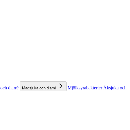
och diarré
Mjölksyrabakterier
Åksjuka och
Magsjuka och diarré