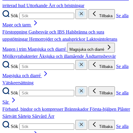
irriterad hud
Uttorkande
Ärr och bristningar
Sök
Se alla
Tillbaka
Mage och tarm
Förstoppning
Gasbesvär och IBS
Halsbränna och sura
uppstötningar
Hemorrojder och analsprickor
Laktosintolerans
Magen i trim
Magsjuka och diarré
Magsjuka och diarré
Mjölksyrabakterier
Åksjuka och illamående
Ändtarmsbesvär
Sök
Se alla
Tillbaka
Magsjuka och diarré
Vätskeersättning
Sök
Se alla
Tillbaka
Sår
Förband, bindor och kompresser
Brännskador
Första-hjälpen
Plåster
Sårtvätt
Sårtejp
Sårvård
Ärr
Sök
Se alla
Tillbaka