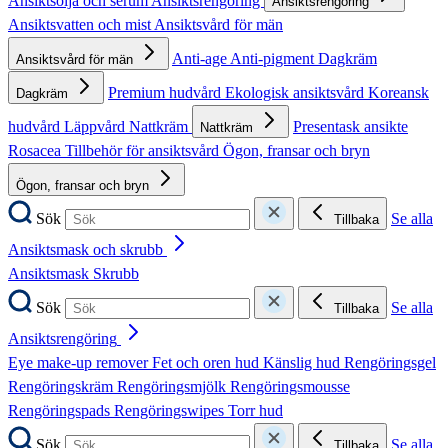
Ansiktsolja och serum
Ansiktsrengöring
Ansiktsrengöring
Ansiktsvatten och mist
Ansiktsvård för män
Anti-age
Anti-pigment
Dagkräm
Ansiktsvård för män
Premium hudvård
Ekologisk ansiktsvård
Koreansk
Dagkräm
hudvård
Läppvård
Nattkräm
Presentask ansikte
Nattkräm
Rosacea
Tillbehör för ansiktsvård
Ögon, fransar och bryn
Ögon, fransar och bryn
Sök
Se alla
Tillbaka
Ansiktsmask och skrubb
Ansiktsmask
Skrubb
Sök
Se alla
Tillbaka
Ansiktsrengöring
Eye make-up remover
Fet och oren hud
Känslig hud
Rengöringsgel
Rengöringskräm
Rengöringsmjölk
Rengöringsmousse
Rengöringspads
Rengöringswipes
Torr hud
Sök
Se alla
Tillbaka