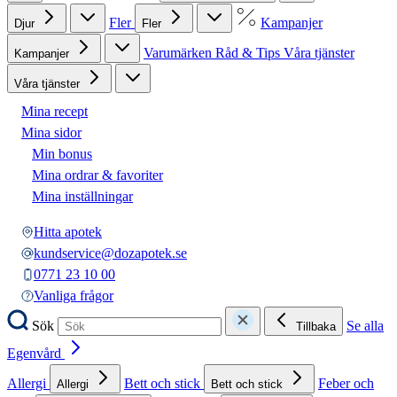
Fler
Kampanjer
Djur
Fler
Varumärken
Råd & Tips
Våra tjänster
Kampanjer
Våra tjänster
Mina recept
Mina sidor
Min bonus
Mina ordrar & favoriter
Mina inställningar
Hitta apotek
kundservice@dozapotek.se
0771 23 10 00
Vanliga frågor
Sök
Se alla
Tillbaka
Egenvård
Allergi
Bett och stick
Feber och
Allergi
Bett och stick