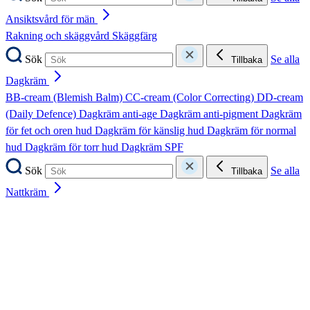
Ansiktsvård för män
Rakning och skäggvård
Skäggfärg
Sök
Se alla
Tillbaka
Dagkräm
BB-cream (Blemish Balm)
CC-cream (Color Correcting)
DD-cream
(Daily Defence)
Dagkräm anti-age
Dagkräm anti-pigment
Dagkräm
för fet och oren hud
Dagkräm för känslig hud
Dagkräm för normal
hud
Dagkräm för torr hud
Dagkräm SPF
Sök
Se alla
Tillbaka
Nattkräm
Nattkräm anti-age
Nattkräm anti-pigment
Nattkräm för fet och oren
hud
Nattkräm för känslig hud
Nattkräm för normal hud
Nattkräm för
torr hud
Sök
Se alla
Tillbaka
Ögon, fransar och bryn
Ögonbrynsserum
Ögonfransserum
Ögonkräm
Ögonmask