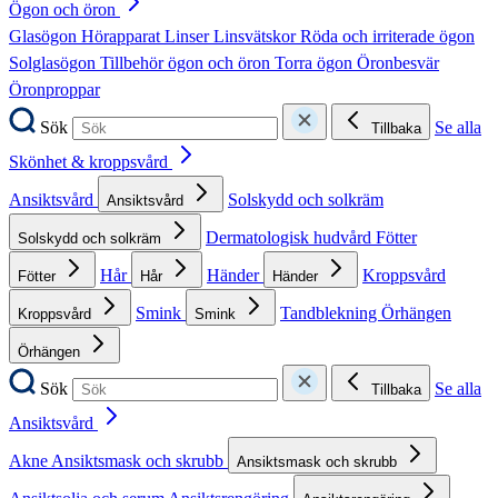
Ögon och öron
Glasögon
Hörapparat
Linser
Linsvätskor
Röda och irriterade ögon
Solglasögon
Tillbehör ögon och öron
Torra ögon
Öronbesvär
Öronproppar
Sök
Se alla
Tillbaka
Skönhet & kroppsvård
Ansiktsvård
Solskydd och solkräm
Ansiktsvård
Dermatologisk hudvård
Fötter
Solskydd och solkräm
Hår
Händer
Kroppsvård
Fötter
Hår
Händer
Smink
Tandblekning
Örhängen
Kroppsvård
Smink
Örhängen
Sök
Se alla
Tillbaka
Ansiktsvård
Akne
Ansiktsmask och skrubb
Ansiktsmask och skrubb