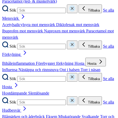
Paracetamol (led- & muskelvärk)
Sök
Se alla
Tillbaka
Mensvärk
Acetylsalicylsyra mot mensvärk
Diklofenak mot mensvärk
Ibuprofen mot mensvärk
Naproxen mot mensvärk
Paracetamol mot
mensvärk
Sök
Se alla
Tillbaka
Förkylning
Bihåleinflammation
Förebygger förkylning
Hosta
Hosta
Influensa
Nästäppa och rinnsnuva
Ont i halsen
Torr i näsan
Sök
Se alla
Tillbaka
Hosta
Hostdämpande
Slemlösande
Sök
Se alla
Tillbaka
Hudbesvär
Blåmärken och åderbråck
Eksem
Mjukgörande
Svalkande
Torr och