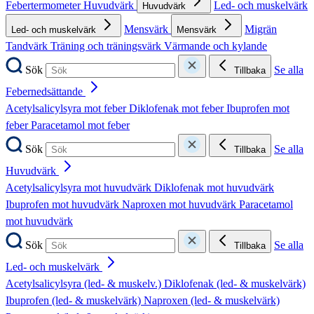
Febertermometer
Huvudvärk
Led- och muskelvärk
Huvudvärk
Mensvärk
Migrän
Led- och muskelvärk
Mensvärk
Tandvärk
Träning och träningsvärk
Värmande och kylande
Sök
Se alla
Tillbaka
Febernedsättande
Acetylsalicylsyra mot feber
Diklofenak mot feber
Ibuprofen mot
feber
Paracetamol mot feber
Sök
Se alla
Tillbaka
Huvudvärk
Acetylsalicylsyra mot huvudvärk
Diklofenak mot huvudvärk
Ibuprofen mot huvudvärk
Naproxen mot huvudvärk
Paracetamol
mot huvudvärk
Sök
Se alla
Tillbaka
Led- och muskelvärk
Acetylsalicylsyra (led- & muskelv.)
Diklofenak (led- & muskelvärk)
Ibuprofen (led- & muskelvärk)
Naproxen (led- & muskelvärk)