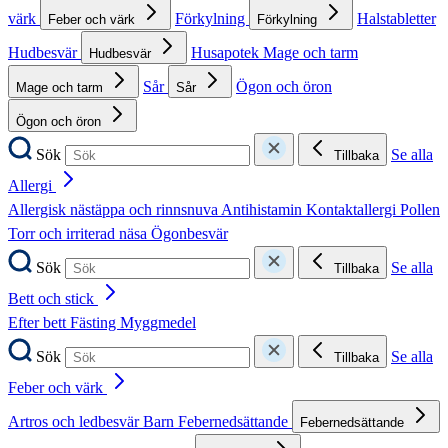
värk
Förkylning
Halstabletter
Feber och värk
Förkylning
Hudbesvär
Husapotek
Mage och tarm
Hudbesvär
Sår
Ögon och öron
Mage och tarm
Sår
Ögon och öron
Sök
Se alla
Tillbaka
Allergi
Allergisk nästäppa och rinnsnuva
Antihistamin
Kontaktallergi
Pollen
Torr och irriterad näsa
Ögonbesvär
Sök
Se alla
Tillbaka
Bett och stick
Efter bett
Fästing
Myggmedel
Sök
Se alla
Tillbaka
Feber och värk
Artros och ledbesvär
Barn
Febernedsättande
Febernedsättande