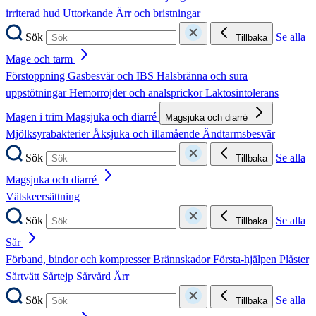
irriterad hud
Uttorkande
Ärr och bristningar
Sök
Se alla
Tillbaka
Mage och tarm
Förstoppning
Gasbesvär och IBS
Halsbränna och sura
uppstötningar
Hemorrojder och analsprickor
Laktosintolerans
Magen i trim
Magsjuka och diarré
Magsjuka och diarré
Mjölksyrabakterier
Åksjuka och illamående
Ändtarmsbesvär
Sök
Se alla
Tillbaka
Magsjuka och diarré
Vätskeersättning
Sök
Se alla
Tillbaka
Sår
Förband, bindor och kompresser
Brännskador
Första-hjälpen
Plåster
Sårtvätt
Sårtejp
Sårvård
Ärr
Sök
Se alla
Tillbaka