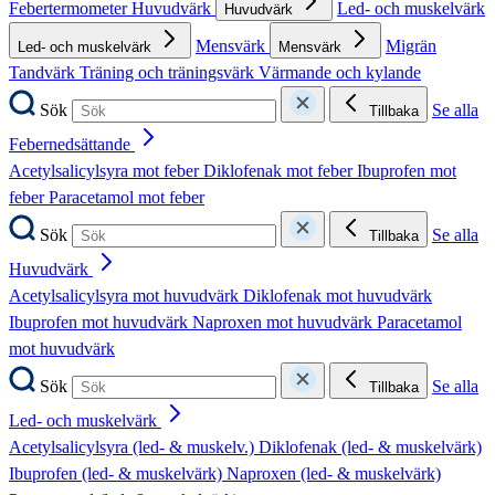
Febertermometer
Huvudvärk
Led- och muskelvärk
Huvudvärk
Mensvärk
Migrän
Led- och muskelvärk
Mensvärk
Tandvärk
Träning och träningsvärk
Värmande och kylande
Sök
Se alla
Tillbaka
Febernedsättande
Acetylsalicylsyra mot feber
Diklofenak mot feber
Ibuprofen mot
feber
Paracetamol mot feber
Sök
Se alla
Tillbaka
Huvudvärk
Acetylsalicylsyra mot huvudvärk
Diklofenak mot huvudvärk
Ibuprofen mot huvudvärk
Naproxen mot huvudvärk
Paracetamol
mot huvudvärk
Sök
Se alla
Tillbaka
Led- och muskelvärk
Acetylsalicylsyra (led- & muskelv.)
Diklofenak (led- & muskelvärk)
Ibuprofen (led- & muskelvärk)
Naproxen (led- & muskelvärk)