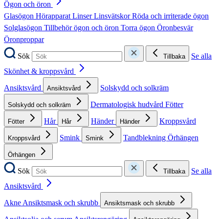
Ögon och öron
Glasögon
Hörapparat
Linser
Linsvätskor
Röda och irriterade ögon
Solglasögon
Tillbehör ögon och öron
Torra ögon
Öronbesvär
Öronproppar
Sök
Se alla
Tillbaka
Skönhet & kroppsvård
Ansiktsvård
Solskydd och solkräm
Ansiktsvård
Dermatologisk hudvård
Fötter
Solskydd och solkräm
Hår
Händer
Kroppsvård
Fötter
Hår
Händer
Smink
Tandblekning
Örhängen
Kroppsvård
Smink
Örhängen
Sök
Se alla
Tillbaka
Ansiktsvård
Akne
Ansiktsmask och skrubb
Ansiktsmask och skrubb