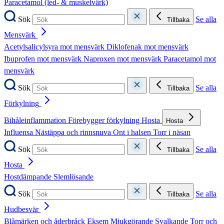
Paracetamol (led- & muskelvärk)
Sök
Se alla
Tillbaka
Mensvärk
Acetylsalicylsyra mot mensvärk
Diklofenak mot mensvärk
Ibuprofen mot mensvärk
Naproxen mot mensvärk
Paracetamol mot
mensvärk
Sök
Se alla
Tillbaka
Förkylning
Bihåleinflammation
Förebygger förkylning
Hosta
Hosta
Influensa
Nästäppa och rinnsnuva
Ont i halsen
Torr i näsan
Sök
Se alla
Tillbaka
Hosta
Hostdämpande
Slemlösande
Sök
Se alla
Tillbaka
Hudbesvär
Blåmärken och åderbråck
Eksem
Mjukgörande
Svalkande
Torr och