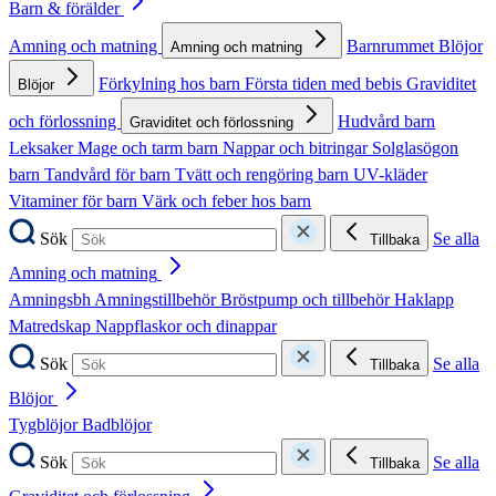
Barn & förälder
Amning och matning
Barnrummet
Blöjor
Amning och matning
Förkylning hos barn
Första tiden med bebis
Graviditet
Blöjor
och förlossning
Hudvård barn
Graviditet och förlossning
Leksaker
Mage och tarm barn
Nappar och bitringar
Solglasögon
barn
Tandvård för barn
Tvätt och rengöring barn
UV-kläder
Vitaminer för barn
Värk och feber hos barn
Sök
Se alla
Tillbaka
Amning och matning
Amningsbh
Amningstillbehör
Bröstpump och tillbehör
Haklapp
Matredskap
Nappflaskor och dinappar
Sök
Se alla
Tillbaka
Blöjor
Tygblöjor
Badblöjor
Sök
Se alla
Tillbaka