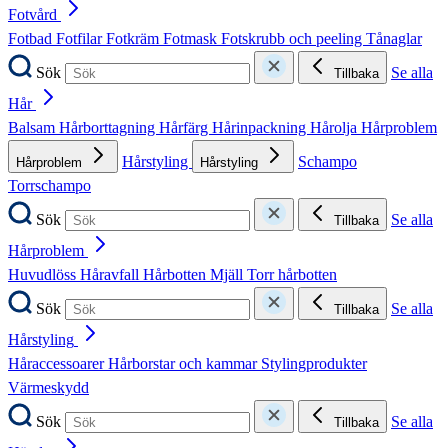
Fotvård
Fotbad
Fotfilar
Fotkräm
Fotmask
Fotskrubb och peeling
Tånaglar
Sök
Se alla
Tillbaka
Hår
Balsam
Hårborttagning
Hårfärg
Hårinpackning
Hårolja
Hårproblem
Hårstyling
Schampo
Hårproblem
Hårstyling
Torrschampo
Sök
Se alla
Tillbaka
Hårproblem
Huvudlöss
Håravfall
Hårbotten
Mjäll
Torr hårbotten
Sök
Se alla
Tillbaka
Hårstyling
Håraccessoarer
Hårborstar och kammar
Stylingprodukter
Värmeskydd
Sök
Se alla
Tillbaka