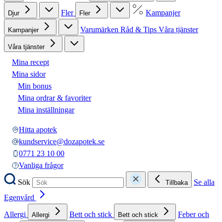
Fler
Kampanjer
Djur
Fler
Varumärken
Råd & Tips
Våra tjänster
Kampanjer
Våra tjänster
Mina recept
Mina sidor
Min bonus
Mina ordrar & favoriter
Mina inställningar
Hitta apotek
kundservice@dozapotek.se
0771 23 10 00
Vanliga frågor
Sök
Se alla
Tillbaka
Egenvård
Allergi
Bett och stick
Feber och
Allergi
Bett och stick