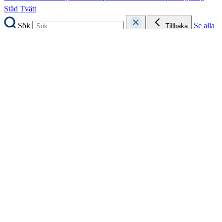
Städ
Tvätt
Sök
Se alla
Tillbaka
Intim
Flatlöss
Inkontinens och urinläckage
Intimhygien
Inkontinens och urinläckage
Intimhygien
Klimakteriebesvär
Mensskydd
Obalans i
Mensskydd
underlivet
Prostatabesvär
Riklig mens
Självtester
Självtester
Svampinfektion
Torra slemhinnor
Urinvägsinfektion
Sök
Se alla
Tillbaka
Inkontinens och urinläckage
Absorberande engångsunderkläder
Inkontinens kvinnor
Inkontinens
män
Inkontinens unisex
Skydd för säng och stol
Sök
Se alla
Tillbaka
Intimhygien
Intimdeodorant
Intimkräm
Intimrakning
Intimtvätt