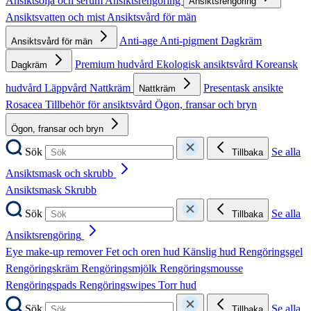
Ansiktsolja och serum
Ansiktsrengöring
Ansiktsrengöring
Ansiktsvatten och mist
Ansiktsvård för män
Anti-age
Anti-pigment
Dagkräm
Ansiktsvård för män
Premium hudvård
Ekologisk ansiktsvård
Koreansk
Dagkräm
hudvård
Läppvård
Nattkräm
Presentask ansikte
Nattkräm
Rosacea
Tillbehör för ansiktsvård
Ögon, fransar och bryn
Ögon, fransar och bryn
Sök
Se alla
Tillbaka
Ansiktsmask och skrubb
Ansiktsmask
Skrubb
Sök
Se alla
Tillbaka
Ansiktsrengöring
Eye make-up remover
Fet och oren hud
Känslig hud
Rengöringsgel
Rengöringskräm
Rengöringsmjölk
Rengöringsmousse
Rengöringspads
Rengöringswipes
Torr hud
Sök
Se alla
Tillbaka