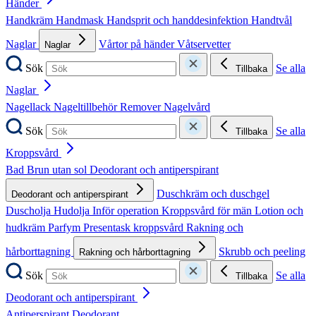
Händer
Handkräm
Handmask
Handsprit och handdesinfektion
Handtvål
Naglar
Vårtor på händer
Våtservetter
Naglar
Sök
Se alla
Tillbaka
Naglar
Nagellack
Nageltillbehör
Remover
Nagelvård
Sök
Se alla
Tillbaka
Kroppsvård
Bad
Brun utan sol
Deodorant och antiperspirant
Duschkräm och duschgel
Deodorant och antiperspirant
Duscholja
Hudolja
Inför operation
Kroppsvård för män
Lotion och
hudkräm
Parfym
Presentask kroppsvård
Rakning och
hårborttagning
Skrubb och peeling
Rakning och hårborttagning
Sök
Se alla
Tillbaka
Deodorant och antiperspirant
Antiperspirant
Deodorant