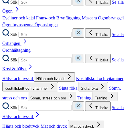
Sök
Se alla
Tillbaka
Ögon
Eyeliner och kajal
Frans- och Brynfärgning
Mascara
Ögonbrynsgel
Ögonbrynspenna
Ögonskugga
Sök
Se alla
Tillbaka
Örhängen
Öronhåltagning
Sök
Se alla
Tillbaka
Kost & hälsa
Hälsa och livsstil
Kosttillskott och vitaminer
Hälsa och livsstil
Sluta röka
Sömn,
Kosttillskott och vitaminer
Sluta röka
stress och oro
Träning
Sömn, stress och oro
Träning
Sök
Se alla
Tillbaka
Hälsa och livsstil
Hjärta och blodtryck
Mat och dryck
Mat och dryck