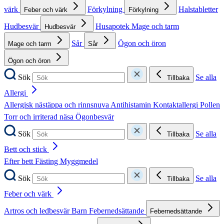
värk
Förkylning
Halstabletter
Feber och värk
Förkylning
Hudbesvär
Husapotek
Mage och tarm
Hudbesvär
Sår
Ögon och öron
Mage och tarm
Sår
Ögon och öron
Sök
Se alla
Tillbaka
Allergi
Allergisk nästäppa och rinnsnuva
Antihistamin
Kontaktallergi
Pollen
Torr och irriterad näsa
Ögonbesvär
Sök
Se alla
Tillbaka
Bett och stick
Efter bett
Fästing
Myggmedel
Sök
Se alla
Tillbaka
Feber och värk
Artros och ledbesvär
Barn
Febernedsättande
Febernedsättande