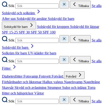
Sök
Se alla
Tillbaka
Solskydd och solkräm
After sun
Solskydd för ansikte
Solskydd för barn
Solskydd för kroppen
Solskydd för läppar
Solskydd för barn
SPF 15-25
SPF 30
SPF 50
SPF 100
Sök
Se alla
Tillbaka
Solskydd för barn
Solkräm för barn
UV-kläder för barn
Sök
Se alla
Tillbaka
Fötter
Diabetesfötter
Fotsvamp
Fotsvett
Fotvård
Fotvård
Förhårdnader och liktornar
Hallux valgus
Nagelsvamp
Nageltrång
Skavsår
Skydd och avlastning
Strumpor
Sulor och inlägg
Torra
fötter och hälsprickor
Vårtor
Sök
Se alla
Tillbaka