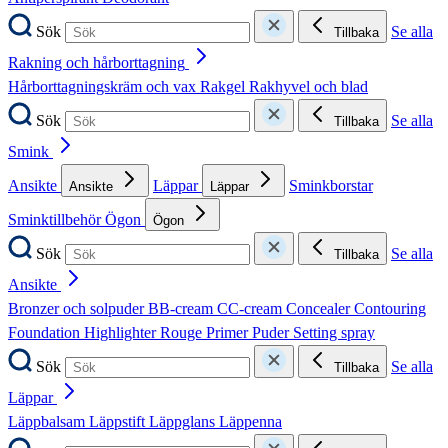
Sök
Se alla
Tillbaka
Rakning och hårborttagning
Hårborttagningskräm och vax
Rakgel
Rakhyvel och blad
Sök
Se alla
Tillbaka
Smink
Ansikte
Läppar
Sminkborstar
Ansikte
Läppar
Sminktillbehör
Ögon
Ögon
Sök
Se alla
Tillbaka
Ansikte
Bronzer och solpuder
BB-cream
CC-cream
Concealer
Contouring
Foundation
Highlighter
Rouge
Primer
Puder
Setting spray
Sök
Se alla
Tillbaka
Läppar
Läppbalsam
Läppstift
Läppglans
Läppenna