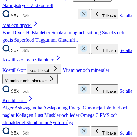
Näringsdryck
Viktkontroll
Sök
Se alla
Tillbaka
Mat och dryck
Bars
Dryck
Halstabletter
Smaksättning och sötning
Snacks och
godis
Superfood
Tuggummi
Glutenfritt
Sök
Se alla
Tillbaka
Kosttillskott och vitaminer
Kosttillskott
Vitaminer och mineraler
Kosttillskott
Vitaminer och mineraler
Sök
Se alla
Tillbaka
Kosttillskott
Alger
Ashwagandha
Avslappning
Energi
Gurkmeja
Hår, hud och
naglar
Kollagen
Lust
Muskler och leder
Omega-3
PMS och
klimakteriet
Slemhinnor
Synförmåga
Sök
Se alla
Tillbaka