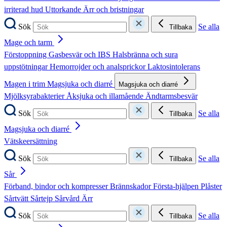
irriterad hud
Uttorkande
Ärr och bristningar
Sök
Se alla
Tillbaka
Mage och tarm
Förstoppning
Gasbesvär och IBS
Halsbränna och sura
uppstötningar
Hemorrojder och analsprickor
Laktosintolerans
Magen i trim
Magsjuka och diarré
Magsjuka och diarré
Mjölksyrabakterier
Åksjuka och illamående
Ändtarmsbesvär
Sök
Se alla
Tillbaka
Magsjuka och diarré
Vätskeersättning
Sök
Se alla
Tillbaka
Sår
Förband, bindor och kompresser
Brännskador
Första-hjälpen
Plåster
Sårtvätt
Sårtejp
Sårvård
Ärr
Sök
Se alla
Tillbaka