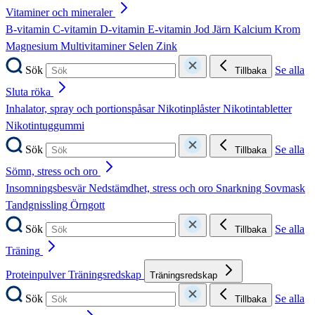
Vitaminer och mineraler
B-vitamin
C-vitamin
D-vitamin
E-vitamin
Jod
Järn
Kalcium
Krom
Magnesium
Multivitaminer
Selen
Zink
Sök
Se alla
Tillbaka
Sluta röka
Inhalator, spray och portionspåsar
Nikotinplåster
Nikotintabletter
Nikotintuggummi
Sök
Se alla
Tillbaka
Sömn, stress och oro
Insomningsbesvär
Nedstämdhet, stress och oro
Snarkning
Sovmask
Tandgnissling
Örngott
Sök
Se alla
Tillbaka
Träning
Proteinpulver
Träningsredskap
Träningsredskap
Sök
Se alla
Tillbaka