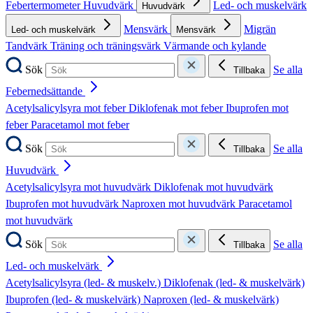
Febertermometer
Huvudvärk
Led- och muskelvärk
Huvudvärk
Mensvärk
Migrän
Led- och muskelvärk
Mensvärk
Tandvärk
Träning och träningsvärk
Värmande och kylande
Sök
Se alla
Tillbaka
Febernedsättande
Acetylsalicylsyra mot feber
Diklofenak mot feber
Ibuprofen mot
feber
Paracetamol mot feber
Sök
Se alla
Tillbaka
Huvudvärk
Acetylsalicylsyra mot huvudvärk
Diklofenak mot huvudvärk
Ibuprofen mot huvudvärk
Naproxen mot huvudvärk
Paracetamol
mot huvudvärk
Sök
Se alla
Tillbaka
Led- och muskelvärk
Acetylsalicylsyra (led- & muskelv.)
Diklofenak (led- & muskelvärk)
Ibuprofen (led- & muskelvärk)
Naproxen (led- & muskelvärk)