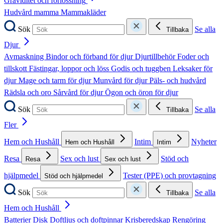
Graviditet och förlossning
Hudvård mamma
Mammakläder
Sök
Se alla
Tillbaka
Djur
Avmaskning
Bindor och förband för djur
Djurtillbehör
Foder och
tillskott
Fästingar, loppor och löss
Godis och tuggben
Leksaker för
djur
Mage och tarm för djur
Munvård för djur
Päls- och hudvård
Rädsla och oro
Sårvård för djur
Ögon och öron för djur
Sök
Se alla
Tillbaka
Fler
Hem och Hushåll
Intim
Nyheter
Hem och Hushåll
Intim
Resa
Sex och lust
Stöd och
Resa
Sex och lust
hjälpmedel
Tester (PPE) och provtagning
Stöd och hjälpmedel
Sök
Se alla
Tillbaka
Hem och Hushåll
Batterier
Disk
Doftljus och doftpinnar
Krisberedskap
Rengöring