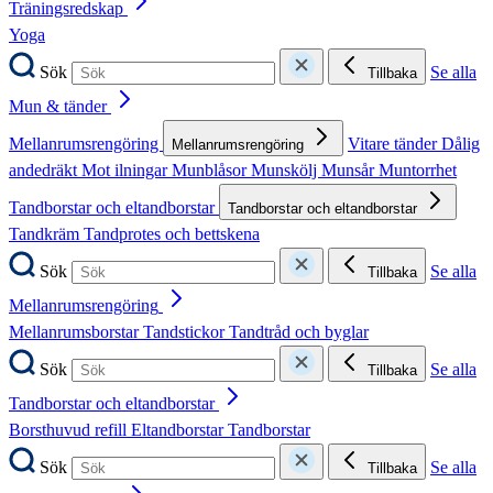
Träningsredskap
Yoga
Sök
Se alla
Tillbaka
Mun & tänder
Mellanrumsrengöring
Vitare tänder
Dålig
Mellanrumsrengöring
andedräkt
Mot ilningar
Munblåsor
Munskölj
Munsår
Muntorrhet
Tandborstar och eltandborstar
Tandborstar och eltandborstar
Tandkräm
Tandprotes och bettskena
Sök
Se alla
Tillbaka
Mellanrumsrengöring
Mellanrumsborstar
Tandstickor
Tandtråd och byglar
Sök
Se alla
Tillbaka
Tandborstar och eltandborstar
Borsthuvud refill
Eltandborstar
Tandborstar
Sök
Se alla
Tillbaka