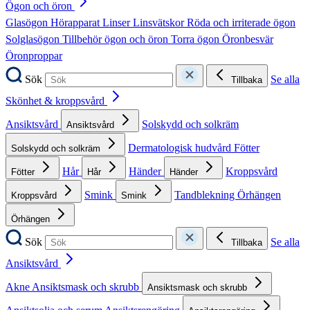
Ögon och öron
Glasögon
Hörapparat
Linser
Linsvätskor
Röda och irriterade ögon
Solglasögon
Tillbehör ögon och öron
Torra ögon
Öronbesvär
Öronproppar
Sök
Se alla
Tillbaka
Skönhet & kroppsvård
Ansiktsvård
Solskydd och solkräm
Ansiktsvård
Dermatologisk hudvård
Fötter
Solskydd och solkräm
Hår
Händer
Kroppsvård
Fötter
Hår
Händer
Smink
Tandblekning
Örhängen
Kroppsvård
Smink
Örhängen
Sök
Se alla
Tillbaka
Ansiktsvård
Akne
Ansiktsmask och skrubb
Ansiktsmask och skrubb