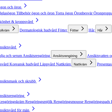
Ögon och öron
lglasögon
Tillbehör ögon och öron
Torra ögon
Öronbesvär
Öronpropp
Skönhet & kroppsvård
Dermatologisk hudvård
Fötter
Hår
solkräm
Fötter
Hår
Ansiktsvård
olja och serum
Ansiktsrengöring
Ansiktsvatten o
Ansiktsrengöring
tsvård
Koreansk hudvård
Läppvård
Nattkräm
Presentas
Nattkräm
Ansiktsmask och skrubb
Ansiktsrengöring
engöringskräm
Rengöringsmjölk
Rengöringsmousse
Rengöringspads
Ansiktsvård för män