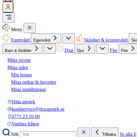
Meny
Egenvård
Skönhet & kroppsvård
Egenvård
Sk
Djur
Fler
Barn & förälder
Djur
Fler
Mina recept
Mina sidor
Min bonus
Mina ordrar & favoriter
Mina inställningar
Hitta apotek
kundservice@dozapotek.se
0771 23 10 00
Vanliga frågor
Sök
Se alla 
Tillbaka