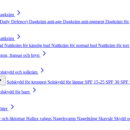
Dagkräm
Daily Defence)
Dagkräm anti-age
Dagkräm anti-pigment
Dagkräm för 
Nattkräm
hud
Nattkräm för känslig hud
Nattkräm för normal hud
Nattkräm för torr
Ögon, fransar och bryn
Solskydd och solkräm
Solskydd för kroppen
Solskydd för läppar
SPF 15-25
SPF 30
SPF
Solskydd för barn
ötter
 och liktornar
Hallux valgus
Nagelsvamp
Nageltrång
Skavsår
Skydd o