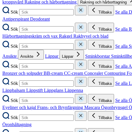
kroppsvård
Rakning och hårborttagning
Rakning och hårborttagning
Sök
Se alla 
Tillbaka
Antiperspirant
Deodorant
Sök
Se alla 
Tillbaka
Hårborttagningskräm och vax
Rakgel
Rakhyvel och blad
Sök
Se alla 
Tillbaka
Ansikte
Läppar
Sminkborstar
Sminktillb
Ansikte
Läppar
Sök
Se alla A
Tillbaka
Bronzer och solpuder
BB-cream
CC-cream
Concealer
Contouring
Fo
Sök
Se alla 
Tillbaka
Läppbalsam
Läppstift
Läppglans
Läppenna
Sök
Se alla 
Tillbaka
Eyeliner och kajal
Frans- och Brynfärgning
Mascara
Ögonbrynsgel
Ö
Sök
Se alla 
Tillbaka
Öronhåltagning