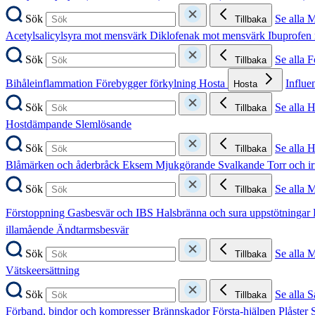
Sök
Se alla 
Tillbaka
Acetylsalicylsyra mot mensvärk
Diklofenak mot mensvärk
Ibuprofen
Sök
Se alla 
Tillbaka
Bihåleinflammation
Förebygger förkylning
Hosta
Influe
Hosta
Sök
Se alla 
Tillbaka
Hostdämpande
Slemlösande
Sök
Se alla 
Tillbaka
Blåmärken och åderbråck
Eksem
Mjukgörande
Svalkande
Torr och i
Sök
Se alla 
Tillbaka
Förstoppning
Gasbesvär och IBS
Halsbränna och sura uppstötningar
illamående
Ändtarmsbesvär
Sök
Se alla 
Tillbaka
Vätskeersättning
Sök
Se alla S
Tillbaka
Förband, bindor och kompresser
Brännskador
Första-hjälpen
Plåster