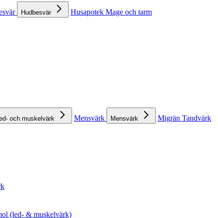
esvär
Husapotek
Mage och tarm
Hudbesvär
Mensvärk
Migrän
Tandvärk
ed- och muskelvärk
Mensvärk
rk
ol (led- & muskelvärk)