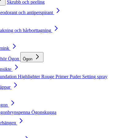
Skrubb och peeling
Deodorant och antiperspirant
Rakning och hårborttagning
Smink
ehör
Ögon
Ögon
nsikte
undation
Highlighter
Rouge
Primer
Puder
Setting spray
Läppar
Ögon
gonbrynspenna
Ögonskugga
Örhängen