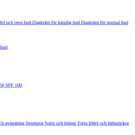
fet och oren hud
Dagkräm för känslig hud
Dagkräm för normal hud
 hud
 50
SPF 100
ch avlastning
Strumpor
Sulor och inlägg
Torra fötter och hälsprickor