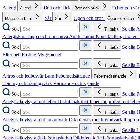
Allergi
Bett och stick
Feber och vä
Allergi
Bett och stick
Sår
Ögon och öron
Mage och tarm
Sår
Ögon och öron
Sök
Se alla A
Tillbaka
Allergisk nästäppa och rinnsnuva
Antihistamin
Kontaktallergi
Pollen
Sök
Se alla B
Tillbaka
Efter bett
Fästing
Myggmedel
Sök
Se alla 
Tillbaka
Artros och ledbesvär
Barn
Febernedsättande
Febernedsättande
Träning och träningsvärk
Värmande och kylande
Sök
Se alla 
Tillbaka
Acetylsalicylsyra mot feber
Diklofenak mot feber
Ibuprofen mot febe
Sök
Se alla 
Tillbaka
Acetylsalicylsyra mot huvudvärk
Diklofenak mot huvudvärk
Ibuprof
Sök
Se alla 
Tillbaka
Acetylsalicylsyra (led- & muskelv.)
Diklofenak (led- & muskelvärk)
I