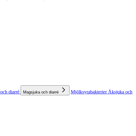
och diarré
Mjölksyrabakterier
Åksjuka och
Magsjuka och diarré