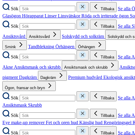
Sök
Se alla 
Tillbaka
Glasögon
Hörapparat
Linser
Linsvätskor
Röda och irriterade ögon
So
Sök
Se alla 
Tillbaka
Ansiktsvård
Solskydd och solkräm
Ansiktsvård
Solskydd och 
Tandblekning
Örhängen
Smink
Örhängen
Sök
Se alla 
Tillbaka
Akne
Ansiktsmask och skrubb
Ansikts
Ansiktsmask och skrubb
pigment
Dagkräm
Premium hudvård
Ekologisk ansik
Dagkräm
Ögon, fransar och bryn
Sök
Se alla 
Tillbaka
Ansiktsmask
Skrubb
Sök
Se alla 
Tillbaka
Eye make-up remover
Fet och oren hud
Känslig hud
Rengöringsgel
R
Sök
Se alla 
Tillbaka