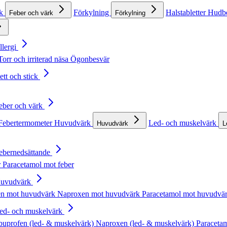
rk
Förkylning
Halstabletter
Hudb
Feber och värk
Förkylning
llergi
Torr och irriterad näsa
Ögonbesvär
ett och stick
Feber och värk
Febertermometer
Huvudvärk
Led- och muskelvärk
Huvudvärk
L
Febernedsättande
r
Paracetamol mot feber
Huvudvärk
en mot huvudvärk
Naproxen mot huvudvärk
Paracetamol mot huvudvä
Led- och muskelvärk
buprofen (led- & muskelvärk)
Naproxen (led- & muskelvärk)
Paracetam