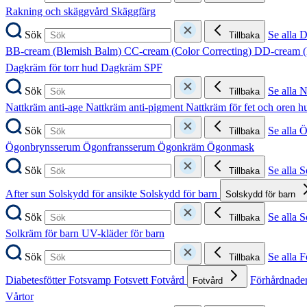
Rakning och skäggvård
Skäggfärg
Sök
Se alla 
Tillbaka
BB-cream (Blemish Balm)
CC-cream (Color Correcting)
DD-cream (
Dagkräm för torr hud
Dagkräm SPF
Sök
Se alla 
Tillbaka
Nattkräm anti-age
Nattkräm anti-pigment
Nattkräm för fet och oren 
Sök
Se alla 
Tillbaka
Ögonbrynsserum
Ögonfransserum
Ögonkräm
Ögonmask
Sök
Se alla 
Tillbaka
After sun
Solskydd för ansikte
Solskydd för barn
Solskydd för barn
Sök
Se alla 
Tillbaka
Solkräm för barn
UV-kläder för barn
Sök
Se alla F
Tillbaka
Diabetesfötter
Fotsvamp
Fotsvett
Fotvård
Förhårdnader
Fotvård
Vårtor