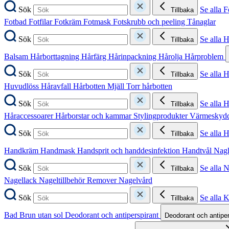
Sök
Se alla F
Tillbaka
Fotbad
Fotfilar
Fotkräm
Fotmask
Fotskrubb och peeling
Tånaglar
Sök
Se alla 
Tillbaka
Balsam
Hårborttagning
Hårfärg
Hårinpackning
Hårolja
Hårproblem
Sök
Se alla 
Tillbaka
Huvudlöss
Håravfall
Hårbotten
Mjäll
Torr hårbotten
Sök
Se alla H
Tillbaka
Håraccessoarer
Hårborstar och kammar
Stylingprodukter
Värmeskyd
Sök
Se alla 
Tillbaka
Handkräm
Handmask
Handsprit och handdesinfektion
Handtvål
Nag
Sök
Se alla 
Tillbaka
Nagellack
Nageltillbehör
Remover
Nagelvård
Sök
Se alla 
Tillbaka
Bad
Brun utan sol
Deodorant och antiperspirant
Deodorant och antipe