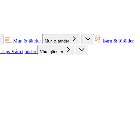
Mun & tänder
Barn & förälder
Mun & tänder
 Tips
Våra tjänster
Våra tjänster