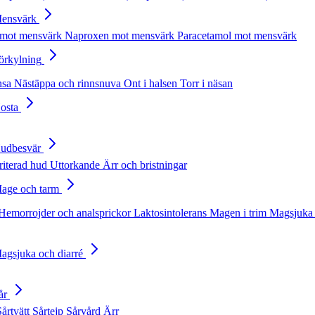
Mensvärk
 mot mensvärk
Naproxen mot mensvärk
Paracetamol mot mensvärk
Förkylning
nsa
Nästäppa och rinnsnuva
Ont i halsen
Torr i näsan
Hosta
Hudbesvär
rriterad hud
Uttorkande
Ärr och bristningar
Mage och tarm
Hemorrojder och analsprickor
Laktosintolerans
Magen i trim
Magsjuka 
Magsjuka och diarré
år
Sårtvätt
Sårtejp
Sårvård
Ärr