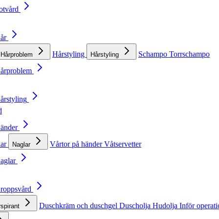
otvård
Hår
Hårstyling
Schampo
Torrschampo
Hårproblem
Hårstyling
Hårproblem
årstyling
d
Händer
lar
Vårtor på händer
Våtservetter
Naglar
Naglar
Kroppsvård
Duschkräm och duschgel
Duscholja
Hudolja
Inför operat
rspirant