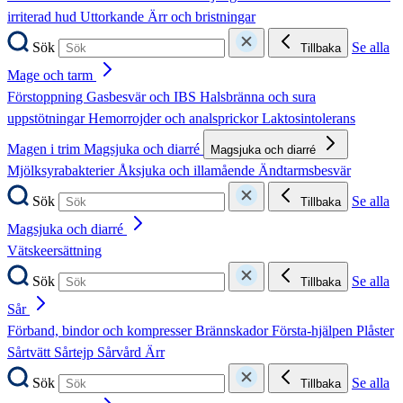
irriterad hud
Uttorkande
Ärr och bristningar
Sök
Se alla
Tillbaka
Mage och tarm
Förstoppning
Gasbesvär och IBS
Halsbränna och sura
uppstötningar
Hemorrojder och analsprickor
Laktosintolerans
Magen i trim
Magsjuka och diarré
Magsjuka och diarré
Mjölksyrabakterier
Åksjuka och illamående
Ändtarmsbesvär
Sök
Se alla
Tillbaka
Magsjuka och diarré
Vätskeersättning
Sök
Se alla
Tillbaka
Sår
Förband, bindor och kompresser
Brännskador
Första-hjälpen
Plåster
Sårtvätt
Sårtejp
Sårvård
Ärr
Sök
Se alla
Tillbaka