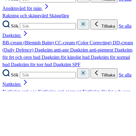
Ansiktsvård för män
Rakning och skäggvård
Skäggfärg
Sök
Se alla
Tillbaka
Dagkräm
BB-cream (Blemish Balm)
CC-cream (Color Correcting)
DD-cream
(Daily Defence)
Dagkräm anti-age
Dagkräm anti-pigment
Dagkräm
för fet och oren hud
Dagkräm för känslig hud
Dagkräm för normal
hud
Dagkräm för torr hud
Dagkräm SPF
Sök
Se alla
Tillbaka
Nattkräm
Nattkräm anti-age
Nattkräm anti-pigment
Nattkräm för fet och oren
hud
Nattkräm för känslig hud
Nattkräm för normal hud
Nattkräm för
torr hud
Sök
Se alla
Tillbaka
Ögon, fransar och bryn
Ögonbrynsserum
Ögonfransserum
Ögonkräm
Ögonmask