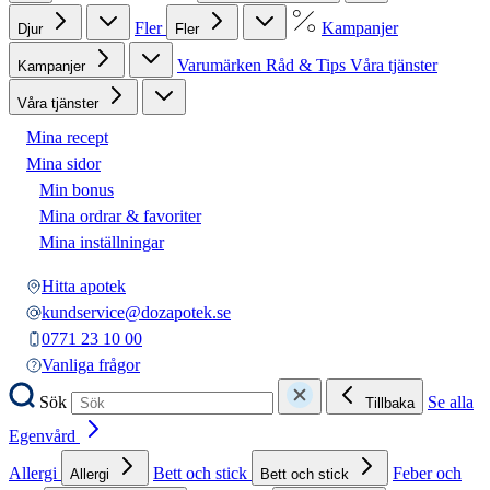
Fler
Kampanjer
Djur
Fler
Varumärken
Råd & Tips
Våra tjänster
Kampanjer
Våra tjänster
Mina recept
Mina sidor
Min bonus
Mina ordrar & favoriter
Mina inställningar
Hitta apotek
kundservice@dozapotek.se
0771 23 10 00
Vanliga frågor
Sök
Se alla
Tillbaka
Egenvård
Allergi
Bett och stick
Feber och
Allergi
Bett och stick