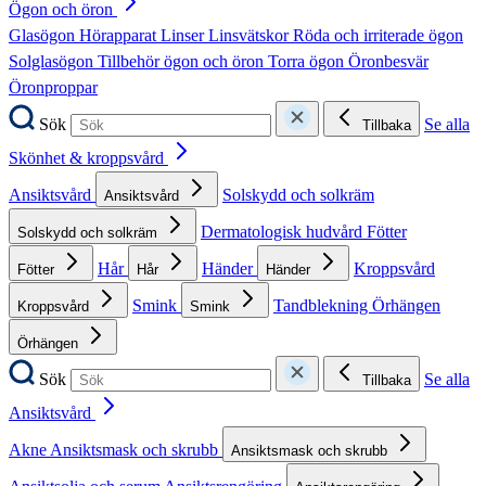
Ögon och öron
Glasögon
Hörapparat
Linser
Linsvätskor
Röda och irriterade ögon
Solglasögon
Tillbehör ögon och öron
Torra ögon
Öronbesvär
Öronproppar
Sök
Se alla
Tillbaka
Skönhet & kroppsvård
Ansiktsvård
Solskydd och solkräm
Ansiktsvård
Dermatologisk hudvård
Fötter
Solskydd och solkräm
Hår
Händer
Kroppsvård
Fötter
Hår
Händer
Smink
Tandblekning
Örhängen
Kroppsvård
Smink
Örhängen
Sök
Se alla
Tillbaka
Ansiktsvård
Akne
Ansiktsmask och skrubb
Ansiktsmask och skrubb