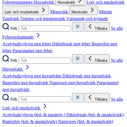
Febertermometer
Huvudvärk
Led- och muskelvärk
Huvudvärk
Mensvärk
Migrän
Led- och muskelvärk
Mensvärk
Tandvärk
Träning och träningsvärk
Värmande och kylande
Sök
Se alla
Tillbaka
Febernedsättande
Acetylsalicylsyra mot feber
Diklofenak mot feber
Ibuprofen mot
feber
Paracetamol mot feber
Sök
Se alla
Tillbaka
Huvudvärk
Acetylsalicylsyra mot huvudvärk
Diklofenak mot huvudvärk
Ibuprofen mot huvudvärk
Naproxen mot huvudvärk
Paracetamol
mot huvudvärk
Sök
Se alla
Tillbaka
Led- och muskelvärk
Acetylsalicylsyra (led- & muskelv.)
Diklofenak (led- & muskelvärk)
Ibuprofen (led- & muskelvärk)
Naproxen (led- & muskelvärk)