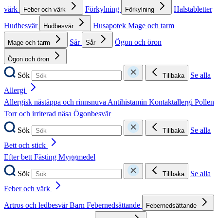
värk
Förkylning
Halstabletter
Feber och värk
Förkylning
Hudbesvär
Husapotek
Mage och tarm
Hudbesvär
Sår
Ögon och öron
Mage och tarm
Sår
Ögon och öron
Sök
Se alla
Tillbaka
Allergi
Allergisk nästäppa och rinnsnuva
Antihistamin
Kontaktallergi
Pollen
Torr och irriterad näsa
Ögonbesvär
Sök
Se alla
Tillbaka
Bett och stick
Efter bett
Fästing
Myggmedel
Sök
Se alla
Tillbaka
Feber och värk
Artros och ledbesvär
Barn
Febernedsättande
Febernedsättande