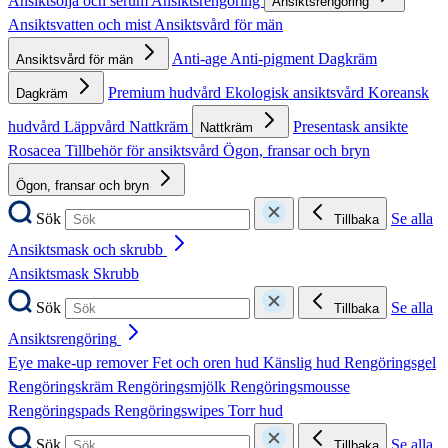
Ansiktsolja och serum
Ansiktsrengöring
Ansiktsrengöring
Ansiktsvatten och mist
Ansiktsvård för män
Anti-age
Anti-pigment
Dagkräm
Ansiktsvård för män
Premium hudvård
Ekologisk ansiktsvård
Koreansk
Dagkräm
hudvård
Läppvård
Nattkräm
Presentask ansikte
Nattkräm
Rosacea
Tillbehör för ansiktsvård
Ögon, fransar och bryn
Ögon, fransar och bryn
Sök
Se alla
Tillbaka
Ansiktsmask och skrubb
Ansiktsmask
Skrubb
Sök
Se alla
Tillbaka
Ansiktsrengöring
Eye make-up remover
Fet och oren hud
Känslig hud
Rengöringsgel
Rengöringskräm
Rengöringsmjölk
Rengöringsmousse
Rengöringspads
Rengöringswipes
Torr hud
Sök
Se alla
Tillbaka