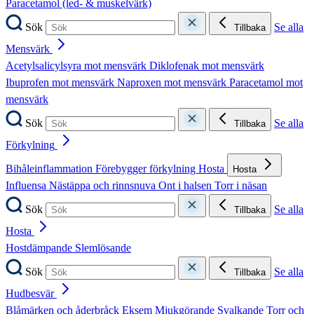
Paracetamol (led- & muskelvärk)
Sök
Se alla
Tillbaka
Mensvärk
Acetylsalicylsyra mot mensvärk
Diklofenak mot mensvärk
Ibuprofen mot mensvärk
Naproxen mot mensvärk
Paracetamol mot
mensvärk
Sök
Se alla
Tillbaka
Förkylning
Bihåleinflammation
Förebygger förkylning
Hosta
Hosta
Influensa
Nästäppa och rinnsnuva
Ont i halsen
Torr i näsan
Sök
Se alla
Tillbaka
Hosta
Hostdämpande
Slemlösande
Sök
Se alla
Tillbaka
Hudbesvär
Blåmärken och åderbråck
Eksem
Mjukgörande
Svalkande
Torr och