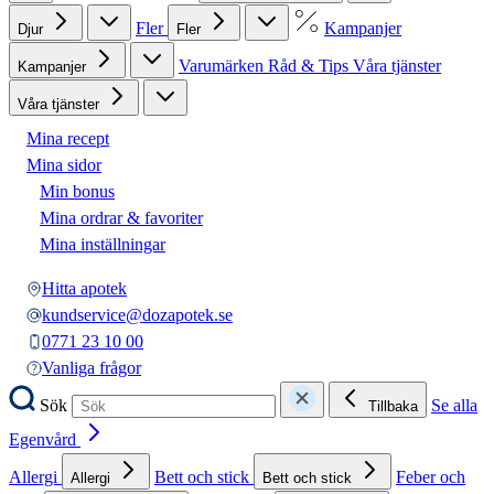
Fler
Kampanjer
Djur
Fler
Varumärken
Råd & Tips
Våra tjänster
Kampanjer
Våra tjänster
Mina recept
Mina sidor
Min bonus
Mina ordrar & favoriter
Mina inställningar
Hitta apotek
kundservice@dozapotek.se
0771 23 10 00
Vanliga frågor
Sök
Se alla
Tillbaka
Egenvård
Allergi
Bett och stick
Feber och
Allergi
Bett och stick