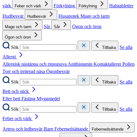
värk
Förkylning
Halstabletter
Feber och värk
Förkylning
Hudbesvär
Husapotek
Mage och tarm
Hudbesvär
Sår
Ögon och öron
Mage och tarm
Sår
Ögon och öron
Sök
Se alla
Tillbaka
Allergi
Allergisk nästäppa och rinnsnuva
Antihistamin
Kontaktallergi
Pollen
Torr och irriterad näsa
Ögonbesvär
Sök
Se alla
Tillbaka
Bett och stick
Efter bett
Fästing
Myggmedel
Sök
Se alla
Tillbaka
Feber och värk
Artros och ledbesvär
Barn
Febernedsättande
Febernedsättande