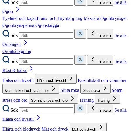
Sök
Se alla
Tillbaka
Ögon
Eyeliner och kajal
Frans- och Brynfärgning
Mascara
Ögonbrynsgel
Ögonbrynspenna
Ögonskugga
Sök
Se alla
Tillbaka
Örhängen
Öronhåltagning
Sök
Se alla
Tillbaka
Kost & hälsa
Hälsa och livsstil
Kosttillskott och vitaminer
Hälsa och livsstil
Sluta röka
Sömn,
Kosttillskott och vitaminer
Sluta röka
stress och oro
Träning
Sömn, stress och oro
Träning
Sök
Se alla
Tillbaka
Hälsa och livsstil
Hjärta och blodtryck
Mat och dryck
Mat och dryck