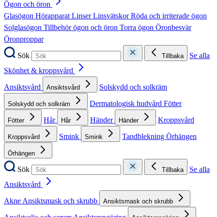
Ögon och öron
Glasögon
Hörapparat
Linser
Linsvätskor
Röda och irriterade ögon
Solglasögon
Tillbehör ögon och öron
Torra ögon
Öronbesvär
Öronproppar
Sök
Se alla
Tillbaka
Skönhet & kroppsvård
Ansiktsvård
Solskydd och solkräm
Ansiktsvård
Dermatologisk hudvård
Fötter
Solskydd och solkräm
Hår
Händer
Kroppsvård
Fötter
Hår
Händer
Smink
Tandblekning
Örhängen
Kroppsvård
Smink
Örhängen
Sök
Se alla
Tillbaka
Ansiktsvård
Akne
Ansiktsmask och skrubb
Ansiktsmask och skrubb