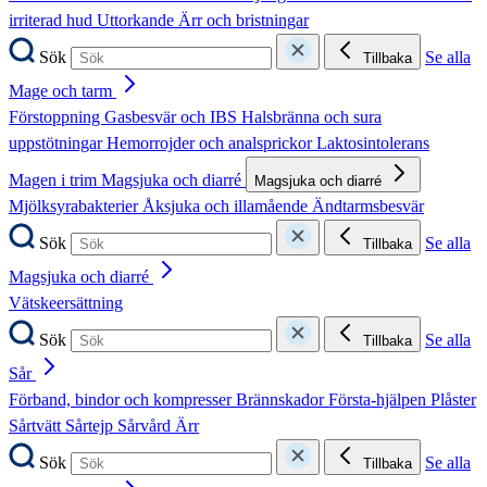
irriterad hud
Uttorkande
Ärr och bristningar
Sök
Se alla
Tillbaka
Mage och tarm
Förstoppning
Gasbesvär och IBS
Halsbränna och sura
uppstötningar
Hemorrojder och analsprickor
Laktosintolerans
Magen i trim
Magsjuka och diarré
Magsjuka och diarré
Mjölksyrabakterier
Åksjuka och illamående
Ändtarmsbesvär
Sök
Se alla
Tillbaka
Magsjuka och diarré
Vätskeersättning
Sök
Se alla
Tillbaka
Sår
Förband, bindor och kompresser
Brännskador
Första-hjälpen
Plåster
Sårtvätt
Sårtejp
Sårvård
Ärr
Sök
Se alla
Tillbaka