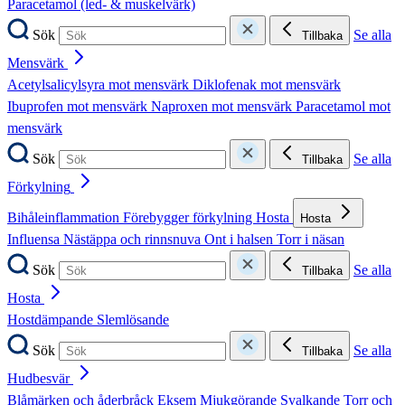
Paracetamol (led- & muskelvärk)
Sök
Se alla
Tillbaka
Mensvärk
Acetylsalicylsyra mot mensvärk
Diklofenak mot mensvärk
Ibuprofen mot mensvärk
Naproxen mot mensvärk
Paracetamol mot
mensvärk
Sök
Se alla
Tillbaka
Förkylning
Bihåleinflammation
Förebygger förkylning
Hosta
Hosta
Influensa
Nästäppa och rinnsnuva
Ont i halsen
Torr i näsan
Sök
Se alla
Tillbaka
Hosta
Hostdämpande
Slemlösande
Sök
Se alla
Tillbaka
Hudbesvär
Blåmärken och åderbråck
Eksem
Mjukgörande
Svalkande
Torr och