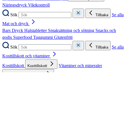
Näringsdryck
Viktkontroll
Sök
Se alla
Tillbaka
Mat och dryck
Bars
Dryck
Halstabletter
Smaksättning och sötning
Snacks och
godis
Superfood
Tuggummi
Glutenfritt
Sök
Se alla
Tillbaka
Kosttillskott och vitaminer
Kosttillskott
Vitaminer och mineraler
Kosttillskott
Vitaminer och mineraler
Sök
Se alla
Tillbaka
Kosttillskott
Alger
Ashwagandha
Avslappning
Energi
Gurkmeja
Hår, hud och
naglar
Kollagen
Lust
Muskler och leder
Omega-3
PMS och
klimakteriet
Slemhinnor
Synförmåga
Sök
Se alla
Tillbaka