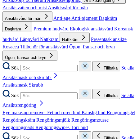
Ansiktsolja och serum
Ansiktsrengöring
Ansiktsrengöring
Ansiktsvatten och mist
Ansiktsvård för män
Anti-age
Anti-pigment
Dagkräm
Ansiktsvård för män
Premium hudvård
Ekologisk ansiktsvård
Koreansk
Dagkräm
hudvård
Läppvård
Nattkräm
Presentask ansikte
Nattkräm
Rosacea
Tillbehör för ansiktsvård
Ögon, fransar och bryn
Ögon, fransar och bryn
Sök
Se alla
Tillbaka
Ansiktsmask och skrubb
Ansiktsmask
Skrubb
Sök
Se alla
Tillbaka
Ansiktsrengöring
Eye make-up remover
Fet och oren hud
Känslig hud
Rengöringsgel
Rengöringskräm
Rengöringsmjölk
Rengöringsmousse
Rengöringspads
Rengöringswipes
Torr hud
Sök
Se alla
Tillbaka