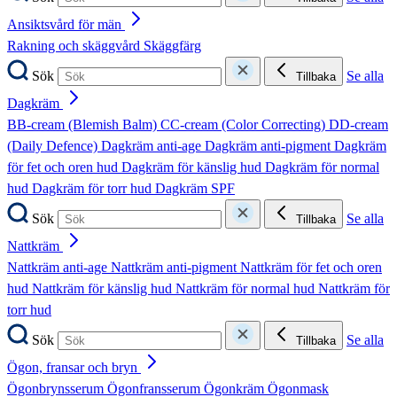
Ansiktsvård för män
Rakning och skäggvård
Skäggfärg
Sök
Se alla
Tillbaka
Dagkräm
BB-cream (Blemish Balm)
CC-cream (Color Correcting)
DD-cream
(Daily Defence)
Dagkräm anti-age
Dagkräm anti-pigment
Dagkräm
för fet och oren hud
Dagkräm för känslig hud
Dagkräm för normal
hud
Dagkräm för torr hud
Dagkräm SPF
Sök
Se alla
Tillbaka
Nattkräm
Nattkräm anti-age
Nattkräm anti-pigment
Nattkräm för fet och oren
hud
Nattkräm för känslig hud
Nattkräm för normal hud
Nattkräm för
torr hud
Sök
Se alla
Tillbaka
Ögon, fransar och bryn
Ögonbrynsserum
Ögonfransserum
Ögonkräm
Ögonmask