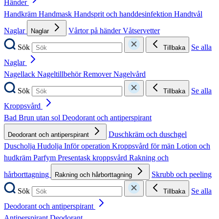
Händer
Handkräm
Handmask
Handsprit och handdesinfektion
Handtvål
Naglar
Vårtor på händer
Våtservetter
Naglar
Sök
Se alla
Tillbaka
Naglar
Nagellack
Nageltillbehör
Remover
Nagelvård
Sök
Se alla
Tillbaka
Kroppsvård
Bad
Brun utan sol
Deodorant och antiperspirant
Duschkräm och duschgel
Deodorant och antiperspirant
Duscholja
Hudolja
Inför operation
Kroppsvård för män
Lotion och
hudkräm
Parfym
Presentask kroppsvård
Rakning och
hårborttagning
Skrubb och peeling
Rakning och hårborttagning
Sök
Se alla
Tillbaka
Deodorant och antiperspirant
Antiperspirant
Deodorant