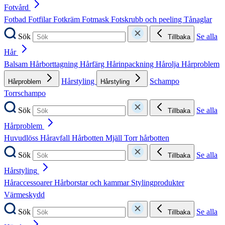
Fotvård
Fotbad
Fotfilar
Fotkräm
Fotmask
Fotskrubb och peeling
Tånaglar
Sök
Se alla
Tillbaka
Hår
Balsam
Hårborttagning
Hårfärg
Hårinpackning
Hårolja
Hårproblem
Hårstyling
Schampo
Hårproblem
Hårstyling
Torrschampo
Sök
Se alla
Tillbaka
Hårproblem
Huvudlöss
Håravfall
Hårbotten
Mjäll
Torr hårbotten
Sök
Se alla
Tillbaka
Hårstyling
Håraccessoarer
Hårborstar och kammar
Stylingprodukter
Värmeskydd
Sök
Se alla
Tillbaka