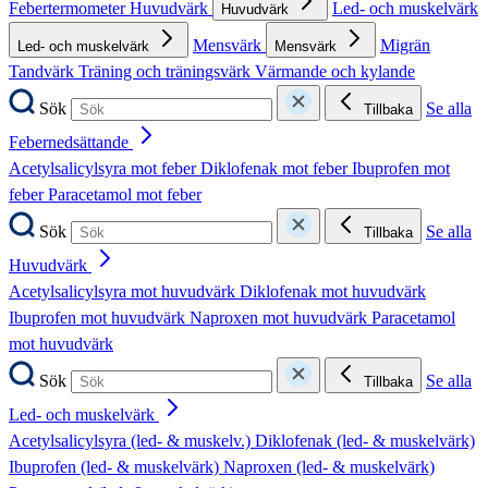
Febertermometer
Huvudvärk
Led- och muskelvärk
Huvudvärk
Mensvärk
Migrän
Led- och muskelvärk
Mensvärk
Tandvärk
Träning och träningsvärk
Värmande och kylande
Sök
Se alla
Tillbaka
Febernedsättande
Acetylsalicylsyra mot feber
Diklofenak mot feber
Ibuprofen mot
feber
Paracetamol mot feber
Sök
Se alla
Tillbaka
Huvudvärk
Acetylsalicylsyra mot huvudvärk
Diklofenak mot huvudvärk
Ibuprofen mot huvudvärk
Naproxen mot huvudvärk
Paracetamol
mot huvudvärk
Sök
Se alla
Tillbaka
Led- och muskelvärk
Acetylsalicylsyra (led- & muskelv.)
Diklofenak (led- & muskelvärk)
Ibuprofen (led- & muskelvärk)
Naproxen (led- & muskelvärk)