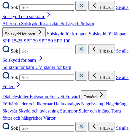
Sök
Se alla
Tillbaka
Solskydd och solkräm
After sun
Solskydd för ansikte
Solskydd för barn
Solskydd för kroppen
Solskydd för läppar
Solskydd för barn
SPF 15-25
SPF 30
SPF 50
SPF 100
Sök
Se alla
Tillbaka
Solskydd för barn
Solkräm för barn
UV-kläder för barn
Sök
Se alla
Tillbaka
Fötter
Diabetesfötter
Fotsvamp
Fotsvett
Fotvård
Fotvård
Förhårdnader och liktornar
Hallux valgus
Nagelsvamp
Nageltrång
Skavsår
Skydd och avlastning
Strumpor
Sulor och inlägg
Torra
fötter och hälsprickor
Vårtor
Sök
Se alla
Tillbaka