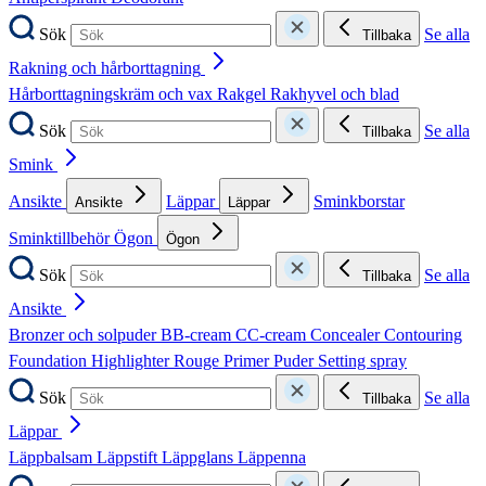
Sök
Se alla
Tillbaka
Rakning och hårborttagning
Hårborttagningskräm och vax
Rakgel
Rakhyvel och blad
Sök
Se alla
Tillbaka
Smink
Ansikte
Läppar
Sminkborstar
Ansikte
Läppar
Sminktillbehör
Ögon
Ögon
Sök
Se alla
Tillbaka
Ansikte
Bronzer och solpuder
BB-cream
CC-cream
Concealer
Contouring
Foundation
Highlighter
Rouge
Primer
Puder
Setting spray
Sök
Se alla
Tillbaka
Läppar
Läppbalsam
Läppstift
Läppglans
Läppenna