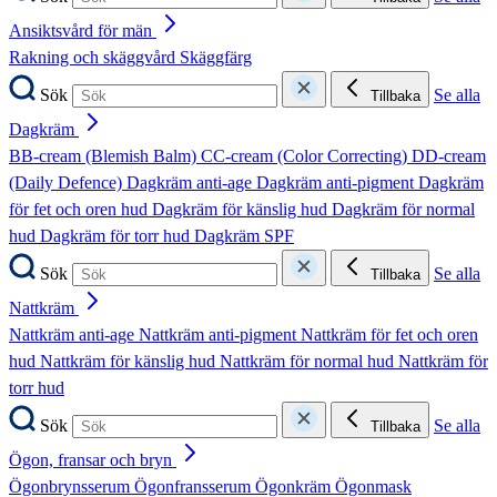
Ansiktsvård för män
Rakning och skäggvård
Skäggfärg
Sök
Se alla
Tillbaka
Dagkräm
BB-cream (Blemish Balm)
CC-cream (Color Correcting)
DD-cream
(Daily Defence)
Dagkräm anti-age
Dagkräm anti-pigment
Dagkräm
för fet och oren hud
Dagkräm för känslig hud
Dagkräm för normal
hud
Dagkräm för torr hud
Dagkräm SPF
Sök
Se alla
Tillbaka
Nattkräm
Nattkräm anti-age
Nattkräm anti-pigment
Nattkräm för fet och oren
hud
Nattkräm för känslig hud
Nattkräm för normal hud
Nattkräm för
torr hud
Sök
Se alla
Tillbaka
Ögon, fransar och bryn
Ögonbrynsserum
Ögonfransserum
Ögonkräm
Ögonmask