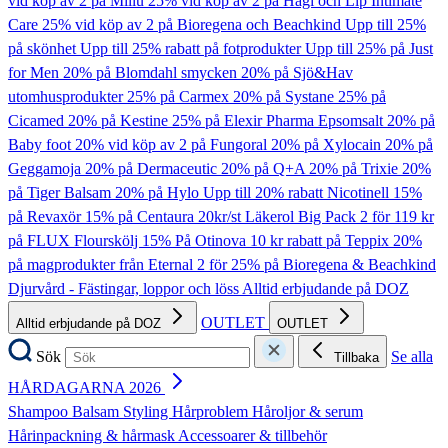
vid köp av 2 på Millu
25% vid köp av 2 på Hagi och Lip Intimate
Care
25% vid köp av 2 på Bioregena och Beachkind
Upp till 25%
på skönhet
Upp till 25% rabatt på fotprodukter
Upp till 25% på Just
for Men
20% på Blomdahl smycken
20% på Sjö&Hav
utomhusprodukter
25% på Carmex
20% på Systane
25% på
Cicamed
20% på Kestine
25% på Elexir Pharma Epsomsalt
20% på
Baby foot
20% vid köp av 2 på Fungoral
20% på Xylocain
20% på
Geggamoja
20% på Dermaceutic
20% på Q+A
20% på Trixie
20%
på Tiger Balsam
20% på Hylo
Upp till 20% rabatt Nicotinell
15%
på Revaxör
15% på Centaura
20kr/st Läkerol Big Pack
2 för 119 kr
på FLUX Flourskölj
15% På Otinova
10 kr rabatt på Teppix
20%
på magprodukter från Eternal
2 för 25% på Bioregena & Beachkind
Djurvård - Fästingar, loppor och löss
Alltid erbjudande på DOZ
OUTLET
Alltid erbjudande på DOZ
OUTLET
Sök
Se alla
Tillbaka
HÅRDAGARNA 2026
Shampoo
Balsam
Styling
Hårproblem
Håroljor & serum
Hårinpackning & hårmask
Accessoarer & tillbehör