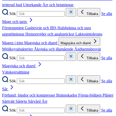
irriterad hud
Uttorkande
Ärr och bristningar
Sök
Se alla
Tillbaka
Mage och tarm
Förstoppning
Gasbesvär och IBS
Halsbränna och sura
uppstötningar
Hemorrojder och analsprickor
Laktosintolerans
Magen i trim
Magsjuka och diarré
Magsjuka och diarré
Mjölksyrabakterier
Åksjuka och illamående
Ändtarmsbesvär
Sök
Se alla
Tillbaka
Magsjuka och diarré
Vätskeersättning
Sök
Se alla
Tillbaka
Sår
Förband, bindor och kompresser
Brännskador
Första-hjälpen
Plåster
Sårtvätt
Sårtejp
Sårvård
Ärr
Sök
Se alla
Tillbaka