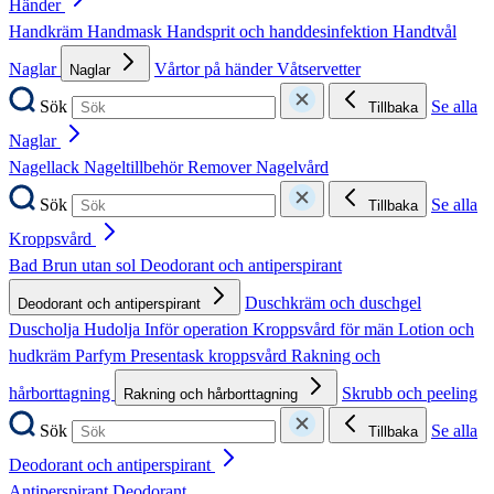
Händer
Handkräm
Handmask
Handsprit och handdesinfektion
Handtvål
Naglar
Vårtor på händer
Våtservetter
Naglar
Sök
Se alla
Tillbaka
Naglar
Nagellack
Nageltillbehör
Remover
Nagelvård
Sök
Se alla
Tillbaka
Kroppsvård
Bad
Brun utan sol
Deodorant och antiperspirant
Duschkräm och duschgel
Deodorant och antiperspirant
Duscholja
Hudolja
Inför operation
Kroppsvård för män
Lotion och
hudkräm
Parfym
Presentask kroppsvård
Rakning och
hårborttagning
Skrubb och peeling
Rakning och hårborttagning
Sök
Se alla
Tillbaka
Deodorant och antiperspirant
Antiperspirant
Deodorant