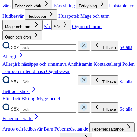
värk
Förkylning
Halstabletter
Feber och värk
Förkylning
Hudbesvär
Husapotek
Mage och tarm
Hudbesvär
Sår
Ögon och öron
Mage och tarm
Sår
Ögon och öron
Sök
Se alla
Tillbaka
Allergi
Allergisk nästäppa och rinnsnuva
Antihistamin
Kontaktallergi
Pollen
Torr och irriterad näsa
Ögonbesvär
Sök
Se alla
Tillbaka
Bett och stick
Efter bett
Fästing
Myggmedel
Sök
Se alla
Tillbaka
Feber och värk
Artros och ledbesvär
Barn
Febernedsättande
Febernedsättande