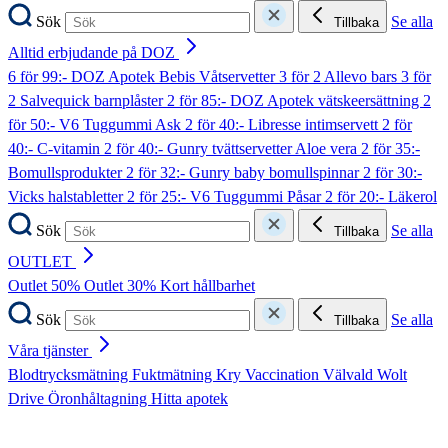
Sök
Se alla
Tillbaka
Alltid erbjudande på DOZ
6 för 99:- DOZ Apotek Bebis Våtservetter
3 för 2 Allevo bars
3 för
2 Salvequick barnplåster
2 för 85:- DOZ Apotek vätskeersättning
2
för 50:- V6 Tuggummi Ask
2 för 40:- Libresse intimservett
2 för
40:- C-vitamin
2 för 40:- Gunry tvättservetter Aloe vera
2 för 35:-
Bomullsprodukter
2 för 32:- Gunry baby bomullspinnar
2 för 30:-
Vicks halstabletter
2 för 25:- V6 Tuggummi Påsar
2 för 20:- Läkerol
Sök
Se alla
Tillbaka
OUTLET
Outlet 50%
Outlet 30%
Kort hållbarhet
Sök
Se alla
Tillbaka
Våra tjänster
Blodtrycksmätning
Fuktmätning
Kry
Vaccination
Välvald
Wolt
Drive
Öronhåltagning
Hitta apotek