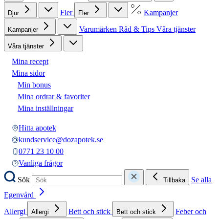
Fler
Kampanjer
Djur
Fler
Varumärken
Råd & Tips
Våra tjänster
Kampanjer
Våra tjänster
Mina recept
Mina sidor
Min bonus
Mina ordrar & favoriter
Mina inställningar
Hitta apotek
kundservice@dozapotek.se
0771 23 10 00
Vanliga frågor
Sök
Se alla
Tillbaka
Egenvård
Allergi
Bett och stick
Feber och
Allergi
Bett och stick