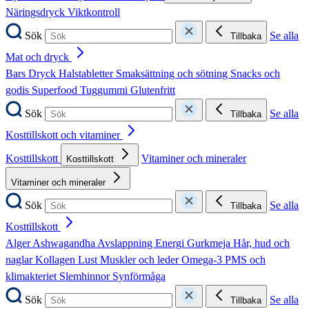
Näringsdryck
Viktkontroll
Sök
Se alla
Tillbaka
Mat och dryck
Bars
Dryck
Halstabletter
Smaksättning och sötning
Snacks och
godis
Superfood
Tuggummi
Glutenfritt
Sök
Se alla
Tillbaka
Kosttillskott och vitaminer
Kosttillskott
Vitaminer och mineraler
Kosttillskott
Vitaminer och mineraler
Sök
Se alla
Tillbaka
Kosttillskott
Alger
Ashwagandha
Avslappning
Energi
Gurkmeja
Hår, hud och
naglar
Kollagen
Lust
Muskler och leder
Omega-3
PMS och
klimakteriet
Slemhinnor
Synförmåga
Sök
Se alla
Tillbaka