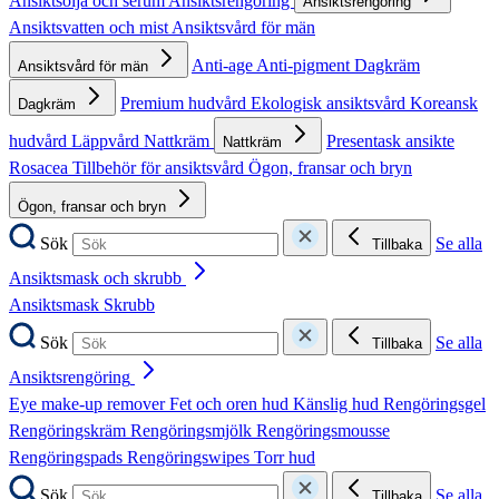
Ansiktsolja och serum
Ansiktsrengöring
Ansiktsrengöring
Ansiktsvatten och mist
Ansiktsvård för män
Anti-age
Anti-pigment
Dagkräm
Ansiktsvård för män
Premium hudvård
Ekologisk ansiktsvård
Koreansk
Dagkräm
hudvård
Läppvård
Nattkräm
Presentask ansikte
Nattkräm
Rosacea
Tillbehör för ansiktsvård
Ögon, fransar och bryn
Ögon, fransar och bryn
Sök
Se alla
Tillbaka
Ansiktsmask och skrubb
Ansiktsmask
Skrubb
Sök
Se alla
Tillbaka
Ansiktsrengöring
Eye make-up remover
Fet och oren hud
Känslig hud
Rengöringsgel
Rengöringskräm
Rengöringsmjölk
Rengöringsmousse
Rengöringspads
Rengöringswipes
Torr hud
Sök
Se alla
Tillbaka