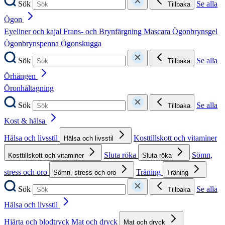
Sök
Se alla
Tillbaka
Ögon
Eyeliner och kajal
Frans- och Brynfärgning
Mascara
Ögonbrynsgel
Ögonbrynspenna
Ögonskugga
Sök
Se alla
Tillbaka
Örhängen
Öronhåltagning
Sök
Se alla
Tillbaka
Kost & hälsa
Hälsa och livsstil
Kosttillskott och vitaminer
Hälsa och livsstil
Sluta röka
Sömn,
Kosttillskott och vitaminer
Sluta röka
stress och oro
Träning
Sömn, stress och oro
Träning
Sök
Se alla
Tillbaka
Hälsa och livsstil
Hjärta och blodtryck
Mat och dryck
Mat och dryck