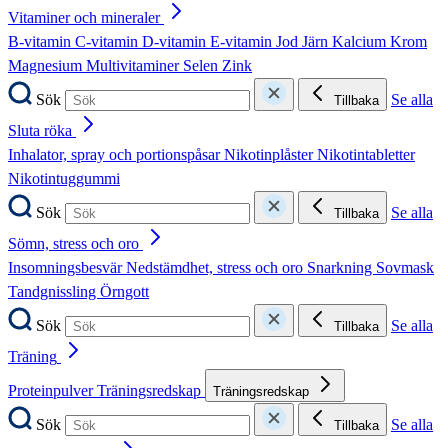
Vitaminer och mineraler
B-vitamin
C-vitamin
D-vitamin
E-vitamin
Jod
Järn
Kalcium
Krom
Magnesium
Multivitaminer
Selen
Zink
Sök
Se alla
Tillbaka
Sluta röka
Inhalator, spray och portionspåsar
Nikotinplåster
Nikotintabletter
Nikotintuggummi
Sök
Se alla
Tillbaka
Sömn, stress och oro
Insomningsbesvär
Nedstämdhet, stress och oro
Snarkning
Sovmask
Tandgnissling
Örngott
Sök
Se alla
Tillbaka
Träning
Proteinpulver
Träningsredskap
Träningsredskap
Sök
Se alla
Tillbaka