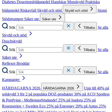
Diabetes
Doseringshjälpmedel
Handskar
Munskydd
Praktiska
hjälpmedel
Riskavfall
Skydd och stöd
Stomi
Skydd och stöd
Stödstrumpor
Säker ute
Säker ute
Sök
Se alla
Tillbaka
Skydd och stöd
Duschskydd
Sök
Se alla
Tillbaka
Säker ute
Reflexer
Broddar
Sök
Se alla
Tillbaka
Kampanjer
HÅRDAGARNA 2026
Upp till 40% på
HÅRDAGARNA 2026
solskydd
3 för 2 på populära DOZ-produkter
30% på ACO Spotless
& Purifying - Medlemserbjudande!
25% på Isadora
25% på
Rosenserien + Sweden Eco
25% på Eneomey
20% på Aptus
25%