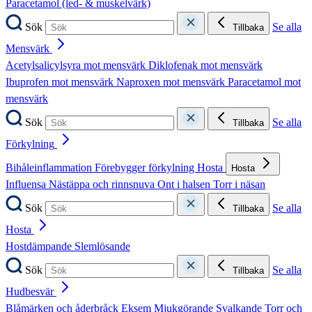
Paracetamol (led- & muskelvärk)
Sök
Se alla
Tillbaka
Mensvärk
Acetylsalicylsyra mot mensvärk
Diklofenak mot mensvärk
Ibuprofen mot mensvärk
Naproxen mot mensvärk
Paracetamol mot
mensvärk
Sök
Se alla
Tillbaka
Förkylning
Bihåleinflammation
Förebygger förkylning
Hosta
Hosta
Influensa
Nästäppa och rinnsnuva
Ont i halsen
Torr i näsan
Sök
Se alla
Tillbaka
Hosta
Hostdämpande
Slemlösande
Sök
Se alla
Tillbaka
Hudbesvär
Blåmärken och åderbråck
Eksem
Mjukgörande
Svalkande
Torr och