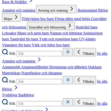
Barn & förälder
Amning och matning
Barnrummet
Blöjor
Amning och matning
Förkylning hos barn
Första tiden med bebis
Graviditet
Blöjor
och förlossning
Hudvård barn
Graviditet och förlossning
Leksaker
Mage och tarm barn
Nappar och bitringar
Solglasögon
barn
Tandvård för barn
Tvätt och rengöring barn
UV-kläder
Vitaminer för barn
Värk och feber hos barn
Sök
Se alla
Tillbaka
Amning och matning
Amningsbh
Amningstillbehör
Bröstpump och tillbehör
Haklapp
Matredskap
Nappflaskor och dinappar
Sök
Se alla
Tillbaka
Blöjor
Tygblöjor
Badblöjor
Sök
Se alla
Tillbaka