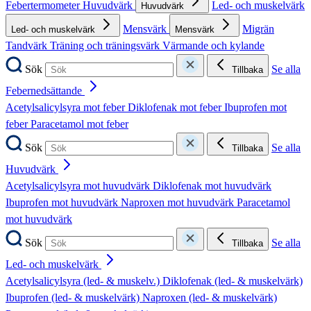
Febertermometer
Huvudvärk
Led- och muskelvärk
Huvudvärk
Mensvärk
Migrän
Led- och muskelvärk
Mensvärk
Tandvärk
Träning och träningsvärk
Värmande och kylande
Sök
Se alla
Tillbaka
Febernedsättande
Acetylsalicylsyra mot feber
Diklofenak mot feber
Ibuprofen mot
feber
Paracetamol mot feber
Sök
Se alla
Tillbaka
Huvudvärk
Acetylsalicylsyra mot huvudvärk
Diklofenak mot huvudvärk
Ibuprofen mot huvudvärk
Naproxen mot huvudvärk
Paracetamol
mot huvudvärk
Sök
Se alla
Tillbaka
Led- och muskelvärk
Acetylsalicylsyra (led- & muskelv.)
Diklofenak (led- & muskelvärk)
Ibuprofen (led- & muskelvärk)
Naproxen (led- & muskelvärk)