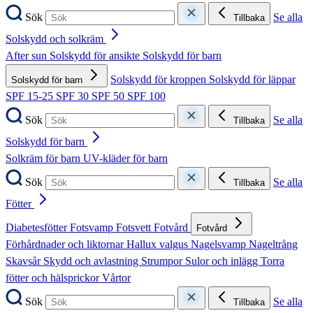
Sök
Se alla
Tillbaka
Solskydd och solkräm
After sun
Solskydd för ansikte
Solskydd för barn
Solskydd för kroppen
Solskydd för läppar
Solskydd för barn
SPF 15-25
SPF 30
SPF 50
SPF 100
Sök
Se alla
Tillbaka
Solskydd för barn
Solkräm för barn
UV-kläder för barn
Sök
Se alla
Tillbaka
Fötter
Diabetesfötter
Fotsvamp
Fotsvett
Fotvård
Fotvård
Förhårdnader och liktornar
Hallux valgus
Nagelsvamp
Nageltrång
Skavsår
Skydd och avlastning
Strumpor
Sulor och inlägg
Torra
fötter och hälsprickor
Vårtor
Sök
Se alla
Tillbaka