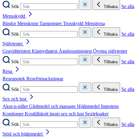
Sök
Se alla
Tillbaka
Mensskydd
Bindor
Menskopp
Tamponger
Trosskydd
Menstrosa
Sök
Se alla
Tillbaka
Självtester
Graviditetstest
Klamydiatest
Ägglossningstest
Övriga självtester
Sök
Se alla
Tillbaka
Resa
Reseapotek
Reseförpackningar
Sök
Se alla
Tillbaka
Sex och lust
Akut-p-piller
Glidmedel och massage
Hjälpmedel
Impotens
Kondomer
Kosttillskott inom sex och lust
Sexleksaker
Sök
Se alla
Tillbaka
Stöd och hjälpmedel