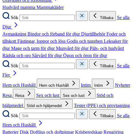
Graviditet och förlossning
Hudvård mamma
Mammakläder
Sök
Se alla
Tillbaka
Djur
Avmaskning
Bindor och förband för djur
Djurtillbehör
Foder och
tillskott
Fästingar, loppor och löss
Godis och tuggben
Leksaker för
djur
Mage och tarm för djur
Munvård för djur
Päls- och hudvård
Rädsla och oro
Sårvård för djur
Ögon och öron för djur
Sök
Se alla
Tillbaka
Fler
Hem och Hushåll
Intim
Nyheter
Hem och Hushåll
Intim
Resa
Sex och lust
Stöd och
Resa
Sex och lust
hjälpmedel
Tester (PPE) och provtagning
Stöd och hjälpmedel
Sök
Se alla
Tillbaka
Hem och Hushåll
Batterier
Disk
Doftljus och doftpinnar
Krisberedskap
Rengöring