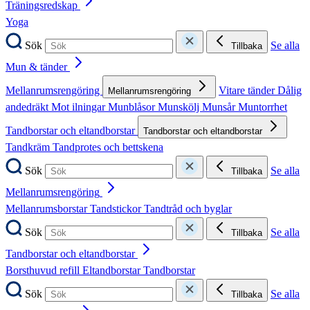
Träningsredskap
Yoga
Sök
Se alla
Tillbaka
Mun & tänder
Mellanrumsrengöring
Vitare tänder
Dålig
Mellanrumsrengöring
andedräkt
Mot ilningar
Munblåsor
Munskölj
Munsår
Muntorrhet
Tandborstar och eltandborstar
Tandborstar och eltandborstar
Tandkräm
Tandprotes och bettskena
Sök
Se alla
Tillbaka
Mellanrumsrengöring
Mellanrumsborstar
Tandstickor
Tandtråd och byglar
Sök
Se alla
Tillbaka
Tandborstar och eltandborstar
Borsthuvud refill
Eltandborstar
Tandborstar
Sök
Se alla
Tillbaka