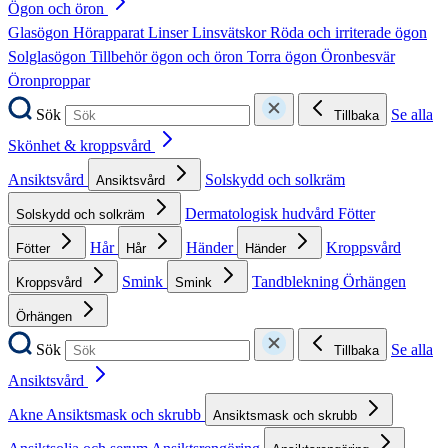
Ögon och öron
Glasögon
Hörapparat
Linser
Linsvätskor
Röda och irriterade ögon
Solglasögon
Tillbehör ögon och öron
Torra ögon
Öronbesvär
Öronproppar
Sök
Se alla
Tillbaka
Skönhet & kroppsvård
Ansiktsvård
Solskydd och solkräm
Ansiktsvård
Dermatologisk hudvård
Fötter
Solskydd och solkräm
Hår
Händer
Kroppsvård
Fötter
Hår
Händer
Smink
Tandblekning
Örhängen
Kroppsvård
Smink
Örhängen
Sök
Se alla
Tillbaka
Ansiktsvård
Akne
Ansiktsmask och skrubb
Ansiktsmask och skrubb