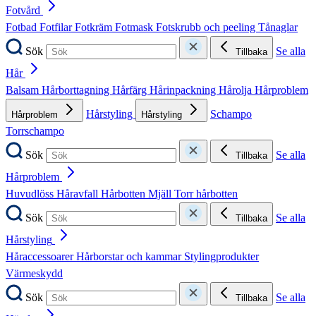
Fotvård
Fotbad
Fotfilar
Fotkräm
Fotmask
Fotskrubb och peeling
Tånaglar
Sök
Se alla
Tillbaka
Hår
Balsam
Hårborttagning
Hårfärg
Hårinpackning
Hårolja
Hårproblem
Hårstyling
Schampo
Hårproblem
Hårstyling
Torrschampo
Sök
Se alla
Tillbaka
Hårproblem
Huvudlöss
Håravfall
Hårbotten
Mjäll
Torr hårbotten
Sök
Se alla
Tillbaka
Hårstyling
Håraccessoarer
Hårborstar och kammar
Stylingprodukter
Värmeskydd
Sök
Se alla
Tillbaka