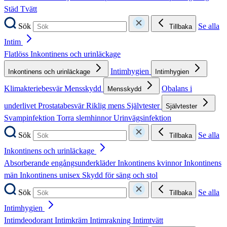
Städ
Tvätt
Sök
Se alla
Tillbaka
Intim
Flatlöss
Inkontinens och urinläckage
Intimhygien
Inkontinens och urinläckage
Intimhygien
Klimakteriebesvär
Mensskydd
Obalans i
Mensskydd
underlivet
Prostatabesvär
Riklig mens
Självtester
Självtester
Svampinfektion
Torra slemhinnor
Urinvägsinfektion
Sök
Se alla
Tillbaka
Inkontinens och urinläckage
Absorberande engångsunderkläder
Inkontinens kvinnor
Inkontinens
män
Inkontinens unisex
Skydd för säng och stol
Sök
Se alla
Tillbaka
Intimhygien
Intimdeodorant
Intimkräm
Intimrakning
Intimtvätt