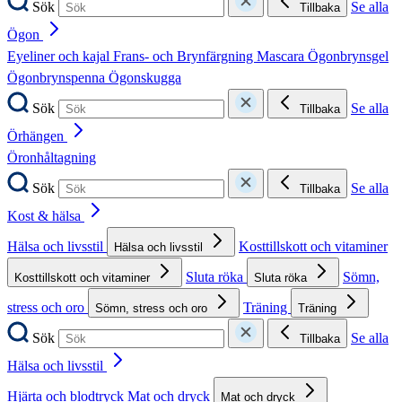
Sök
Se alla
Tillbaka
Ögon
Eyeliner och kajal
Frans- och Brynfärgning
Mascara
Ögonbrynsgel
Ögonbrynspenna
Ögonskugga
Sök
Se alla
Tillbaka
Örhängen
Öronhåltagning
Sök
Se alla
Tillbaka
Kost & hälsa
Hälsa och livsstil
Kosttillskott och vitaminer
Hälsa och livsstil
Sluta röka
Sömn,
Kosttillskott och vitaminer
Sluta röka
stress och oro
Träning
Sömn, stress och oro
Träning
Sök
Se alla
Tillbaka
Hälsa och livsstil
Hjärta och blodtryck
Mat och dryck
Mat och dryck