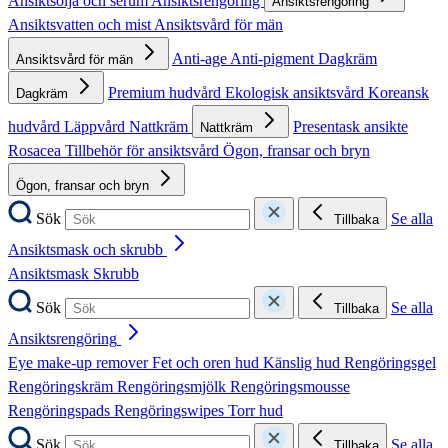
Ansiktsolja och serum
Ansiktsrengöring
Ansiktsrengöring
Ansiktsvatten och mist
Ansiktsvård för män
Anti-age
Anti-pigment
Dagkräm
Ansiktsvård för män
Premium hudvård
Ekologisk ansiktsvård
Koreansk
Dagkräm
hudvård
Läppvård
Nattkräm
Presentask ansikte
Nattkräm
Rosacea
Tillbehör för ansiktsvård
Ögon, fransar och bryn
Ögon, fransar och bryn
Sök
Se alla
Tillbaka
Ansiktsmask och skrubb
Ansiktsmask
Skrubb
Sök
Se alla
Tillbaka
Ansiktsrengöring
Eye make-up remover
Fet och oren hud
Känslig hud
Rengöringsgel
Rengöringskräm
Rengöringsmjölk
Rengöringsmousse
Rengöringspads
Rengöringswipes
Torr hud
Sök
Se alla
Tillbaka