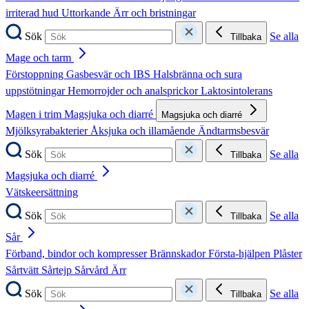
irriterad hud
Uttorkande
Ärr och bristningar
Sök
Se alla
Tillbaka
Mage och tarm
Förstoppning
Gasbesvär och IBS
Halsbränna och sura
uppstötningar
Hemorrojder och analsprickor
Laktosintolerans
Magen i trim
Magsjuka och diarré
Magsjuka och diarré
Mjölksyrabakterier
Åksjuka och illamående
Ändtarmsbesvär
Sök
Se alla
Tillbaka
Magsjuka och diarré
Vätskeersättning
Sök
Se alla
Tillbaka
Sår
Förband, bindor och kompresser
Brännskador
Första-hjälpen
Plåster
Sårtvätt
Sårtejp
Sårvård
Ärr
Sök
Se alla
Tillbaka