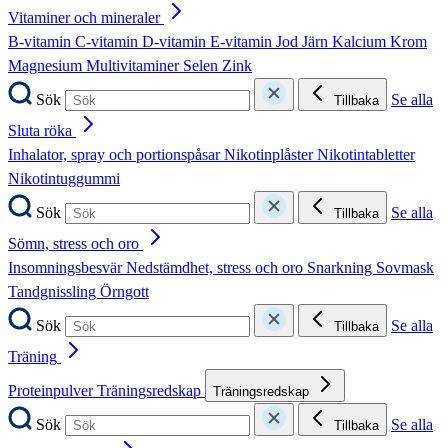
Vitaminer och mineraler
B-vitamin
C-vitamin
D-vitamin
E-vitamin
Jod
Järn
Kalcium
Krom
Magnesium
Multivitaminer
Selen
Zink
Sök
Se alla
Tillbaka
Sluta röka
Inhalator, spray och portionspåsar
Nikotinplåster
Nikotintabletter
Nikotintuggummi
Sök
Se alla
Tillbaka
Sömn, stress och oro
Insomningsbesvär
Nedstämdhet, stress och oro
Snarkning
Sovmask
Tandgnissling
Örngott
Sök
Se alla
Tillbaka
Träning
Proteinpulver
Träningsredskap
Träningsredskap
Sök
Se alla
Tillbaka