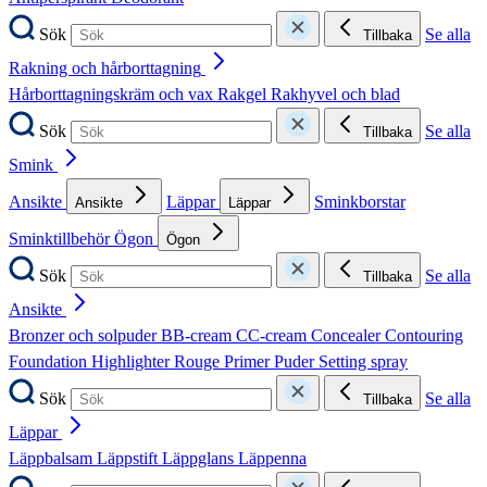
Sök
Se alla
Tillbaka
Rakning och hårborttagning
Hårborttagningskräm och vax
Rakgel
Rakhyvel och blad
Sök
Se alla
Tillbaka
Smink
Ansikte
Läppar
Sminkborstar
Ansikte
Läppar
Sminktillbehör
Ögon
Ögon
Sök
Se alla
Tillbaka
Ansikte
Bronzer och solpuder
BB-cream
CC-cream
Concealer
Contouring
Foundation
Highlighter
Rouge
Primer
Puder
Setting spray
Sök
Se alla
Tillbaka
Läppar
Läppbalsam
Läppstift
Läppglans
Läppenna