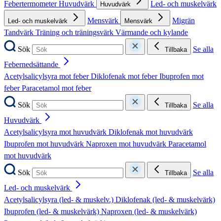
Febertermometer
Huvudvärk
Led- och muskelvärk
Huvudvärk
Mensvärk
Migrän
Led- och muskelvärk
Mensvärk
Tandvärk
Träning och träningsvärk
Värmande och kylande
Sök
Se alla
Tillbaka
Febernedsättande
Acetylsalicylsyra mot feber
Diklofenak mot feber
Ibuprofen mot
feber
Paracetamol mot feber
Sök
Se alla
Tillbaka
Huvudvärk
Acetylsalicylsyra mot huvudvärk
Diklofenak mot huvudvärk
Ibuprofen mot huvudvärk
Naproxen mot huvudvärk
Paracetamol
mot huvudvärk
Sök
Se alla
Tillbaka
Led- och muskelvärk
Acetylsalicylsyra (led- & muskelv.)
Diklofenak (led- & muskelvärk)
Ibuprofen (led- & muskelvärk)
Naproxen (led- & muskelvärk)