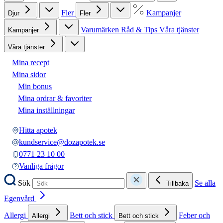
Fler
Kampanjer
Djur
Fler
Varumärken
Råd & Tips
Våra tjänster
Kampanjer
Våra tjänster
Mina recept
Mina sidor
Min bonus
Mina ordrar & favoriter
Mina inställningar
Hitta apotek
kundservice@dozapotek.se
0771 23 10 00
Vanliga frågor
Sök
Se alla
Tillbaka
Egenvård
Allergi
Bett och stick
Feber och
Allergi
Bett och stick