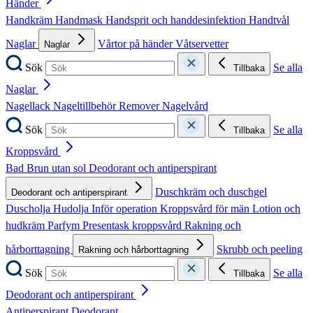
Händer
Handkräm
Handmask
Handsprit och handdesinfektion
Handtvål
Naglar
Vårtor på händer
Våtservetter
Naglar
Sök
Se alla
Tillbaka
Naglar
Nagellack
Nageltillbehör
Remover
Nagelvård
Sök
Se alla
Tillbaka
Kroppsvård
Bad
Brun utan sol
Deodorant och antiperspirant
Duschkräm och duschgel
Deodorant och antiperspirant
Duscholja
Hudolja
Inför operation
Kroppsvård för män
Lotion och
hudkräm
Parfym
Presentask kroppsvård
Rakning och
hårborttagning
Skrubb och peeling
Rakning och hårborttagning
Sök
Se alla
Tillbaka
Deodorant och antiperspirant
Antiperspirant
Deodorant