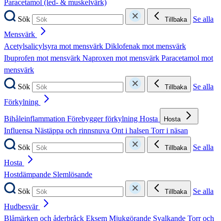
Paracetamol (led- & muskelvärk)
Sök
Se alla
Tillbaka
Mensvärk
Acetylsalicylsyra mot mensvärk
Diklofenak mot mensvärk
Ibuprofen mot mensvärk
Naproxen mot mensvärk
Paracetamol mot
mensvärk
Sök
Se alla
Tillbaka
Förkylning
Bihåleinflammation
Förebygger förkylning
Hosta
Hosta
Influensa
Nästäppa och rinnsnuva
Ont i halsen
Torr i näsan
Sök
Se alla
Tillbaka
Hosta
Hostdämpande
Slemlösande
Sök
Se alla
Tillbaka
Hudbesvär
Blåmärken och åderbråck
Eksem
Mjukgörande
Svalkande
Torr och