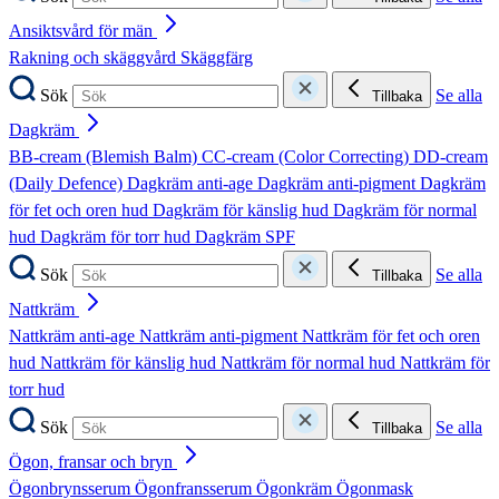
Ansiktsvård för män
Rakning och skäggvård
Skäggfärg
Sök
Se alla
Tillbaka
Dagkräm
BB-cream (Blemish Balm)
CC-cream (Color Correcting)
DD-cream
(Daily Defence)
Dagkräm anti-age
Dagkräm anti-pigment
Dagkräm
för fet och oren hud
Dagkräm för känslig hud
Dagkräm för normal
hud
Dagkräm för torr hud
Dagkräm SPF
Sök
Se alla
Tillbaka
Nattkräm
Nattkräm anti-age
Nattkräm anti-pigment
Nattkräm för fet och oren
hud
Nattkräm för känslig hud
Nattkräm för normal hud
Nattkräm för
torr hud
Sök
Se alla
Tillbaka
Ögon, fransar och bryn
Ögonbrynsserum
Ögonfransserum
Ögonkräm
Ögonmask