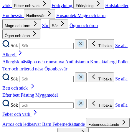
värk
Förkylning
Halstabletter
Feber och värk
Förkylning
Hudbesvär
Husapotek
Mage och tarm
Hudbesvär
Sår
Ögon och öron
Mage och tarm
Sår
Ögon och öron
Sök
Se alla
Tillbaka
Allergi
Allergisk nästäppa och rinnsnuva
Antihistamin
Kontaktallergi
Pollen
Torr och irriterad näsa
Ögonbesvär
Sök
Se alla
Tillbaka
Bett och stick
Efter bett
Fästing
Myggmedel
Sök
Se alla
Tillbaka
Feber och värk
Artros och ledbesvär
Barn
Febernedsättande
Febernedsättande