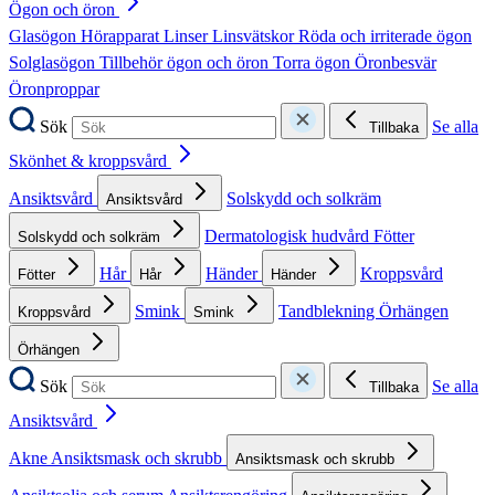
Ögon och öron
Glasögon
Hörapparat
Linser
Linsvätskor
Röda och irriterade ögon
Solglasögon
Tillbehör ögon och öron
Torra ögon
Öronbesvär
Öronproppar
Sök
Se alla
Tillbaka
Skönhet & kroppsvård
Ansiktsvård
Solskydd och solkräm
Ansiktsvård
Dermatologisk hudvård
Fötter
Solskydd och solkräm
Hår
Händer
Kroppsvård
Fötter
Hår
Händer
Smink
Tandblekning
Örhängen
Kroppsvård
Smink
Örhängen
Sök
Se alla
Tillbaka
Ansiktsvård
Akne
Ansiktsmask och skrubb
Ansiktsmask och skrubb