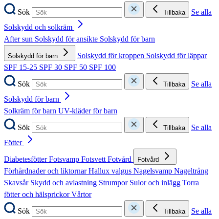
Sök
Se alla
Tillbaka
Solskydd och solkräm
After sun
Solskydd för ansikte
Solskydd för barn
Solskydd för kroppen
Solskydd för läppar
Solskydd för barn
SPF 15-25
SPF 30
SPF 50
SPF 100
Sök
Se alla
Tillbaka
Solskydd för barn
Solkräm för barn
UV-kläder för barn
Sök
Se alla
Tillbaka
Fötter
Diabetesfötter
Fotsvamp
Fotsvett
Fotvård
Fotvård
Förhårdnader och liktornar
Hallux valgus
Nagelsvamp
Nageltrång
Skavsår
Skydd och avlastning
Strumpor
Sulor och inlägg
Torra
fötter och hälsprickor
Vårtor
Sök
Se alla
Tillbaka