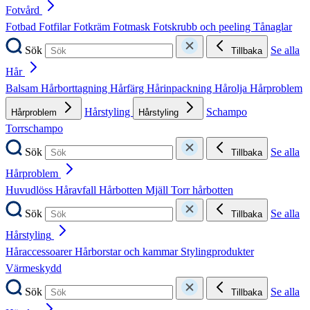
Fotvård
Fotbad
Fotfilar
Fotkräm
Fotmask
Fotskrubb och peeling
Tånaglar
Sök
Se alla
Tillbaka
Hår
Balsam
Hårborttagning
Hårfärg
Hårinpackning
Hårolja
Hårproblem
Hårstyling
Schampo
Hårproblem
Hårstyling
Torrschampo
Sök
Se alla
Tillbaka
Hårproblem
Huvudlöss
Håravfall
Hårbotten
Mjäll
Torr hårbotten
Sök
Se alla
Tillbaka
Hårstyling
Håraccessoarer
Hårborstar och kammar
Stylingprodukter
Värmeskydd
Sök
Se alla
Tillbaka