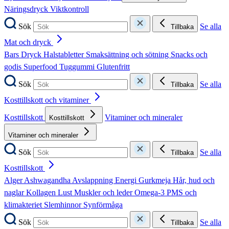
Näringsdryck
Viktkontroll
Sök
Se alla
Tillbaka
Mat och dryck
Bars
Dryck
Halstabletter
Smaksättning och sötning
Snacks och
godis
Superfood
Tuggummi
Glutenfritt
Sök
Se alla
Tillbaka
Kosttillskott och vitaminer
Kosttillskott
Vitaminer och mineraler
Kosttillskott
Vitaminer och mineraler
Sök
Se alla
Tillbaka
Kosttillskott
Alger
Ashwagandha
Avslappning
Energi
Gurkmeja
Hår, hud och
naglar
Kollagen
Lust
Muskler och leder
Omega-3
PMS och
klimakteriet
Slemhinnor
Synförmåga
Sök
Se alla
Tillbaka