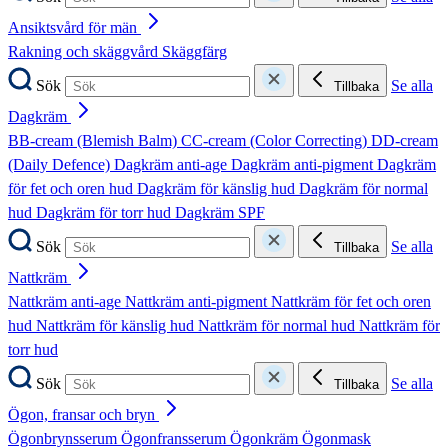
Ansiktsvård för män
Rakning och skäggvård
Skäggfärg
Sök
Se alla
Tillbaka
Dagkräm
BB-cream (Blemish Balm)
CC-cream (Color Correcting)
DD-cream
(Daily Defence)
Dagkräm anti-age
Dagkräm anti-pigment
Dagkräm
för fet och oren hud
Dagkräm för känslig hud
Dagkräm för normal
hud
Dagkräm för torr hud
Dagkräm SPF
Sök
Se alla
Tillbaka
Nattkräm
Nattkräm anti-age
Nattkräm anti-pigment
Nattkräm för fet och oren
hud
Nattkräm för känslig hud
Nattkräm för normal hud
Nattkräm för
torr hud
Sök
Se alla
Tillbaka
Ögon, fransar och bryn
Ögonbrynsserum
Ögonfransserum
Ögonkräm
Ögonmask