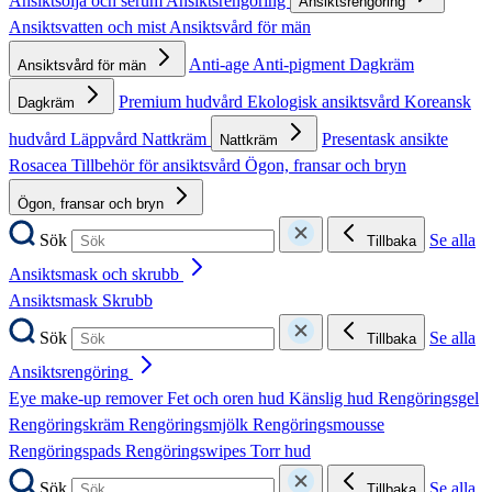
Ansiktsolja och serum
Ansiktsrengöring
Ansiktsrengöring
Ansiktsvatten och mist
Ansiktsvård för män
Anti-age
Anti-pigment
Dagkräm
Ansiktsvård för män
Premium hudvård
Ekologisk ansiktsvård
Koreansk
Dagkräm
hudvård
Läppvård
Nattkräm
Presentask ansikte
Nattkräm
Rosacea
Tillbehör för ansiktsvård
Ögon, fransar och bryn
Ögon, fransar och bryn
Sök
Se alla
Tillbaka
Ansiktsmask och skrubb
Ansiktsmask
Skrubb
Sök
Se alla
Tillbaka
Ansiktsrengöring
Eye make-up remover
Fet och oren hud
Känslig hud
Rengöringsgel
Rengöringskräm
Rengöringsmjölk
Rengöringsmousse
Rengöringspads
Rengöringswipes
Torr hud
Sök
Se alla
Tillbaka