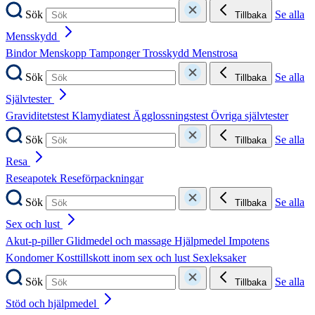
Sök
Se alla
Tillbaka
Mensskydd
Bindor
Menskopp
Tamponger
Trosskydd
Menstrosa
Sök
Se alla
Tillbaka
Självtester
Graviditetstest
Klamydiatest
Ägglossningstest
Övriga självtester
Sök
Se alla
Tillbaka
Resa
Reseapotek
Reseförpackningar
Sök
Se alla
Tillbaka
Sex och lust
Akut-p-piller
Glidmedel och massage
Hjälpmedel
Impotens
Kondomer
Kosttillskott inom sex och lust
Sexleksaker
Sök
Se alla
Tillbaka
Stöd och hjälpmedel