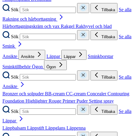
Sök
Se alla
Tillbaka
Rakning och hårborttagning
Hårborttagningskräm och vax
Rakgel
Rakhyvel och blad
Sök
Se alla
Tillbaka
Smink
Ansikte
Läppar
Sminkborstar
Ansikte
Läppar
Sminktillbehör
Ögon
Ögon
Sök
Se alla
Tillbaka
Ansikte
Bronzer och solpuder
BB-cream
CC-cream
Concealer
Contouring
Foundation
Highlighter
Rouge
Primer
Puder
Setting spray
Sök
Se alla
Tillbaka
Läppar
Läppbalsam
Läppstift
Läppglans
Läppenna