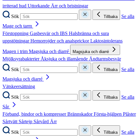
irriterad hud
Uttorkande
Ärr och bristningar
Sök
Se alla
Tillbaka
Mage och tarm
Förstoppning
Gasbesvär och IBS
Halsbränna och sura
uppstötningar
Hemorrojder och analsprickor
Laktosintolerans
Magen i trim
Magsjuka och diarré
Magsjuka och diarré
Mjölksyrabakterier
Åksjuka och illamående
Ändtarmsbesvär
Sök
Se alla
Tillbaka
Magsjuka och diarré
Vätskeersättning
Sök
Se alla
Tillbaka
Sår
Förband, bindor och kompresser
Brännskador
Första-hjälpen
Plåster
Sårtvätt
Sårtejp
Sårvård
Ärr
Sök
Se alla
Tillbaka