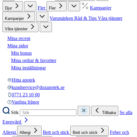
Fler
Kampanjer
Djur
Fler
Varumärken
Råd & Tips
Våra tjänster
Kampanjer
Våra tjänster
Mina recept
Mina sidor
Min bonus
Mina ordrar & favoriter
Mina inställningar
Hitta apotek
kundservice@dozapotek.se
0771 23 10 00
Vanliga frågor
Sök
Se alla
Tillbaka
Egenvård
Allergi
Bett och stick
Feber och
Allergi
Bett och stick