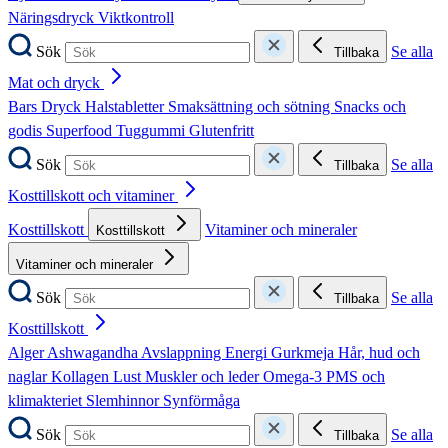
Näringsdryck
Viktkontroll
Sök
Se alla
Tillbaka
Mat och dryck
Bars
Dryck
Halstabletter
Smaksättning och sötning
Snacks och
godis
Superfood
Tuggummi
Glutenfritt
Sök
Se alla
Tillbaka
Kosttillskott och vitaminer
Kosttillskott
Vitaminer och mineraler
Kosttillskott
Vitaminer och mineraler
Sök
Se alla
Tillbaka
Kosttillskott
Alger
Ashwagandha
Avslappning
Energi
Gurkmeja
Hår, hud och
naglar
Kollagen
Lust
Muskler och leder
Omega-3
PMS och
klimakteriet
Slemhinnor
Synförmåga
Sök
Se alla
Tillbaka