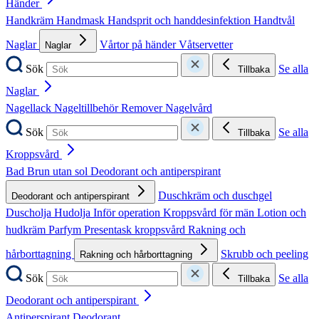
Händer
Handkräm
Handmask
Handsprit och handdesinfektion
Handtvål
Naglar
Vårtor på händer
Våtservetter
Naglar
Sök
Se alla
Tillbaka
Naglar
Nagellack
Nageltillbehör
Remover
Nagelvård
Sök
Se alla
Tillbaka
Kroppsvård
Bad
Brun utan sol
Deodorant och antiperspirant
Duschkräm och duschgel
Deodorant och antiperspirant
Duscholja
Hudolja
Inför operation
Kroppsvård för män
Lotion och
hudkräm
Parfym
Presentask kroppsvård
Rakning och
hårborttagning
Skrubb och peeling
Rakning och hårborttagning
Sök
Se alla
Tillbaka
Deodorant och antiperspirant
Antiperspirant
Deodorant