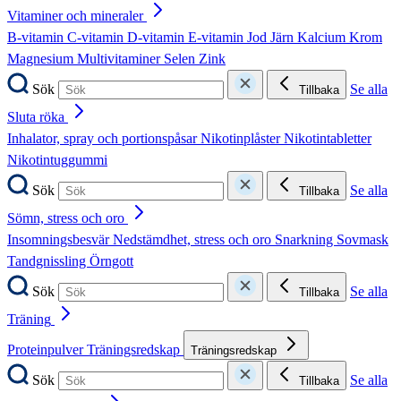
Vitaminer och mineraler
B-vitamin
C-vitamin
D-vitamin
E-vitamin
Jod
Järn
Kalcium
Krom
Magnesium
Multivitaminer
Selen
Zink
Sök
Se alla
Tillbaka
Sluta röka
Inhalator, spray och portionspåsar
Nikotinplåster
Nikotintabletter
Nikotintuggummi
Sök
Se alla
Tillbaka
Sömn, stress och oro
Insomningsbesvär
Nedstämdhet, stress och oro
Snarkning
Sovmask
Tandgnissling
Örngott
Sök
Se alla
Tillbaka
Träning
Proteinpulver
Träningsredskap
Träningsredskap
Sök
Se alla
Tillbaka