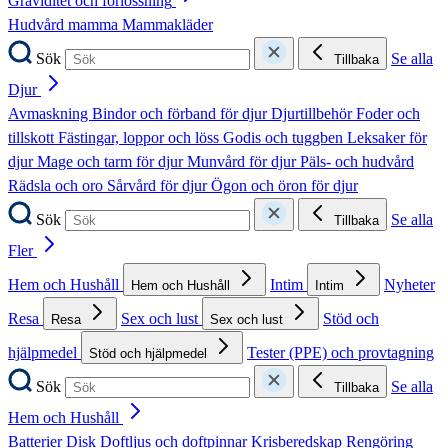
Graviditet och förlossning
Hudvård mamma
Mammakläder
Sök
Se alla
Tillbaka
Djur
Avmaskning
Bindor och förband för djur
Djurtillbehör
Foder och
tillskott
Fästingar, loppor och löss
Godis och tuggben
Leksaker för
djur
Mage och tarm för djur
Munvård för djur
Päls- och hudvård
Rädsla och oro
Sårvård för djur
Ögon och öron för djur
Sök
Se alla
Tillbaka
Fler
Hem och Hushåll
Intim
Nyheter
Hem och Hushåll
Intim
Resa
Sex och lust
Stöd och
Resa
Sex och lust
hjälpmedel
Tester (PPE) och provtagning
Stöd och hjälpmedel
Sök
Se alla
Tillbaka
Hem och Hushåll
Batterier
Disk
Doftljus och doftpinnar
Krisberedskap
Rengöring