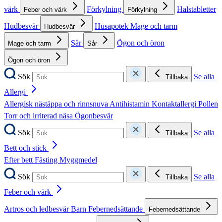
värk
Förkylning
Halstabletter
Feber och värk
Förkylning
Hudbesvär
Husapotek
Mage och tarm
Hudbesvär
Sår
Ögon och öron
Mage och tarm
Sår
Ögon och öron
Sök
Se alla
Tillbaka
Allergi
Allergisk nästäppa och rinnsnuva
Antihistamin
Kontaktallergi
Pollen
Torr och irriterad näsa
Ögonbesvär
Sök
Se alla
Tillbaka
Bett och stick
Efter bett
Fästing
Myggmedel
Sök
Se alla
Tillbaka
Feber och värk
Artros och ledbesvär
Barn
Febernedsättande
Febernedsättande