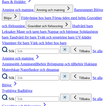
Barn & förälder
Amning och matning
Barnrummet
Blöjor
Amning och matning
Förkylning hos barn
Första tiden med bebis
Graviditet
Blöjor
och förlossning
Hudvård barn
Graviditet och förlossning
Leksaker
Mage och tarm barn
Nappar och bitringar
Solglasögon
barn
Tandvård för barn
Tvätt och rengöring barn
UV-kläder
Vitaminer för barn
Värk och feber hos barn
Sök
Se alla
Tillbaka
Amning och matning
Amningsbh
Amningstillbehör
Bröstpump och tillbehör
Haklapp
Matredskap
Nappflaskor och dinappar
Sök
Se alla
Tillbaka
Blöjor
Tygblöjor
Badblöjor
Sök
Se alla
Tillbaka