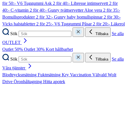
för 50:- V6 Tuggummi Ask
2 för 40:- Libresse intimservett
2 för
40:- C-vitamin
2 för 40:- Gunry tvättservetter Aloe vera
2 för 35:-
Bomullsprodukter
2 för 32:- Gunry baby bomullspinnar
2 för 30:-
Vicks halstabletter
2 för 25:- V6 Tuggummi Påsar
2 för 20:- Läkerol
Sök
Se alla
Tillbaka
OUTLET
Outlet 50%
Outlet 30%
Kort hållbarhet
Sök
Se alla
Tillbaka
Våra tjänster
Blodtrycksmätning
Fuktmätning
Kry
Vaccination
Välvald
Wolt
Drive
Öronhåltagning
Hitta apotek