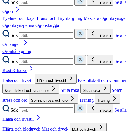
Sök
Se alla
Tillbaka
Ögon
Eyeliner och kajal
Frans- och Brynfärgning
Mascara
Ögonbrynsgel
Ögonbrynspenna
Ögonskugga
Sök
Se alla
Tillbaka
Örhängen
Öronhåltagning
Sök
Se alla
Tillbaka
Kost & hälsa
Hälsa och livsstil
Kosttillskott och vitaminer
Hälsa och livsstil
Sluta röka
Sömn,
Kosttillskott och vitaminer
Sluta röka
stress och oro
Träning
Sömn, stress och oro
Träning
Sök
Se alla
Tillbaka
Hälsa och livsstil
Hjärta och blodtryck
Mat och dryck
Mat och dryck