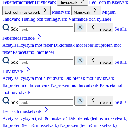
Febertermometer
Huvudvärk
Led- och muskelvärk
Huvudvärk
Mensvärk
Migrän
Led- och muskelvärk
Mensvärk
Tandvärk
Träning och träningsvärk
Värmande och kylande
Sök
Se alla
Tillbaka
Febernedsättande
Acetylsalicylsyra mot feber
Diklofenak mot feber
Ibuprofen mot
feber
Paracetamol mot feber
Sök
Se alla
Tillbaka
Huvudvärk
Acetylsalicylsyra mot huvudvärk
Diklofenak mot huvudvärk
Ibuprofen mot huvudvärk
Naproxen mot huvudvärk
Paracetamol
mot huvudvärk
Sök
Se alla
Tillbaka
Led- och muskelvärk
Acetylsalicylsyra (led- & muskelv.)
Diklofenak (led- & muskelvärk)
Ibuprofen (led- & muskelvärk)
Naproxen (led- & muskelvärk)