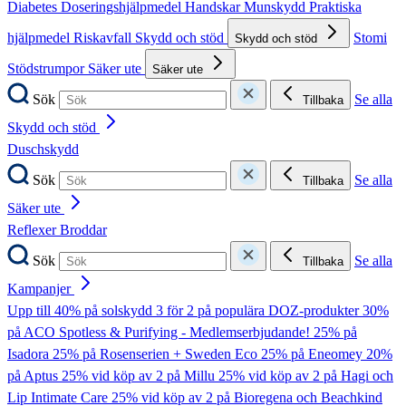
Diabetes
Doseringshjälpmedel
Handskar
Munskydd
Praktiska
hjälpmedel
Riskavfall
Skydd och stöd
Stomi
Skydd och stöd
Stödstrumpor
Säker ute
Säker ute
Sök
Se alla
Tillbaka
Skydd och stöd
Duschskydd
Sök
Se alla
Tillbaka
Säker ute
Reflexer
Broddar
Sök
Se alla
Tillbaka
Kampanjer
Upp till 40% på solskydd
3 för 2 på populära DOZ-produkter
30%
på ACO Spotless & Purifying - Medlemserbjudande!
25% på
Isadora
25% på Rosenserien + Sweden Eco
25% på Eneomey
20%
på Aptus
25% vid köp av 2 på Millu
25% vid köp av 2 på Hagi och
Lip Intimate Care
25% vid köp av 2 på Bioregena och Beachkind