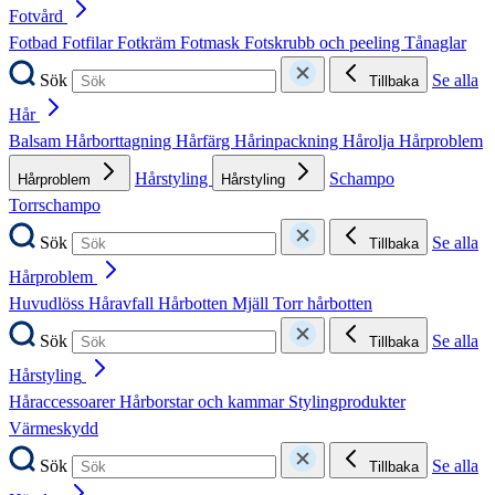
Fotvård
Fotbad
Fotfilar
Fotkräm
Fotmask
Fotskrubb och peeling
Tånaglar
Sök
Se alla
Tillbaka
Hår
Balsam
Hårborttagning
Hårfärg
Hårinpackning
Hårolja
Hårproblem
Hårstyling
Schampo
Hårproblem
Hårstyling
Torrschampo
Sök
Se alla
Tillbaka
Hårproblem
Huvudlöss
Håravfall
Hårbotten
Mjäll
Torr hårbotten
Sök
Se alla
Tillbaka
Hårstyling
Håraccessoarer
Hårborstar och kammar
Stylingprodukter
Värmeskydd
Sök
Se alla
Tillbaka