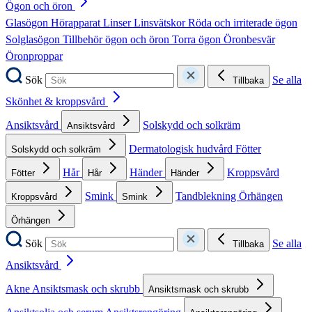
Ögon och öron
Glasögon
Hörapparat
Linser
Linsvätskor
Röda och irriterade ögon
Solglasögon
Tillbehör ögon och öron
Torra ögon
Öronbesvär
Öronproppar
Sök
Se alla
Tillbaka
Skönhet & kroppsvård
Ansiktsvård
Solskydd och solkräm
Ansiktsvård
Dermatologisk hudvård
Fötter
Solskydd och solkräm
Hår
Händer
Kroppsvård
Fötter
Hår
Händer
Smink
Tandblekning
Örhängen
Kroppsvård
Smink
Örhängen
Sök
Se alla
Tillbaka
Ansiktsvård
Akne
Ansiktsmask och skrubb
Ansiktsmask och skrubb