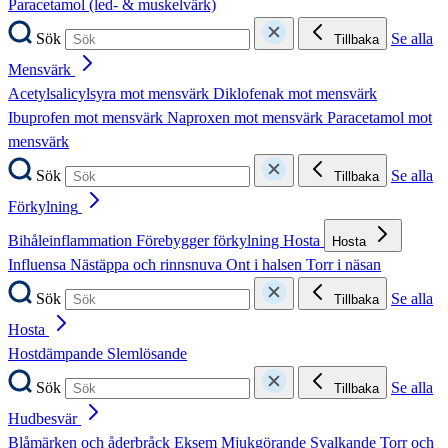
Paracetamol (led- & muskelvärk)
Sök
Se alla
Tillbaka
Mensvärk
Acetylsalicylsyra mot mensvärk
Diklofenak mot mensvärk
Ibuprofen mot mensvärk
Naproxen mot mensvärk
Paracetamol mot
mensvärk
Sök
Se alla
Tillbaka
Förkylning
Bihåleinflammation
Förebygger förkylning
Hosta
Hosta
Influensa
Nästäppa och rinnsnuva
Ont i halsen
Torr i näsan
Sök
Se alla
Tillbaka
Hosta
Hostdämpande
Slemlösande
Sök
Se alla
Tillbaka
Hudbesvär
Blåmärken och åderbråck
Eksem
Mjukgörande
Svalkande
Torr och