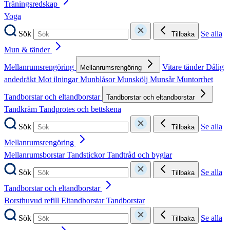
Träningsredskap
Yoga
Sök
Se alla
Tillbaka
Mun & tänder
Mellanrumsrengöring
Vitare tänder
Dålig
Mellanrumsrengöring
andedräkt
Mot ilningar
Munblåsor
Munskölj
Munsår
Muntorrhet
Tandborstar och eltandborstar
Tandborstar och eltandborstar
Tandkräm
Tandprotes och bettskena
Sök
Se alla
Tillbaka
Mellanrumsrengöring
Mellanrumsborstar
Tandstickor
Tandtråd och byglar
Sök
Se alla
Tillbaka
Tandborstar och eltandborstar
Borsthuvud refill
Eltandborstar
Tandborstar
Sök
Se alla
Tillbaka