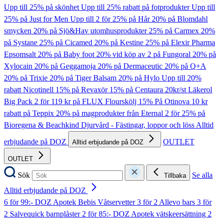
Upp till 25% på skönhet
Upp till 25% rabatt på fotprodukter
Upp till
25% på Just for Men
Upp till 2 för 25% på Hår
20% på Blomdahl
smycken
20% på Sjö&Hav utomhusprodukter
25% på Carmex
20%
på Systane
25% på Cicamed
20% på Kestine
25% på Elexir Pharma
Epsomsalt
20% på Baby foot
20% vid köp av 2 på Fungoral
20% på
Xylocain
20% på Geggamoja
20% på Dermaceutic
20% på Q+A
20% på Trixie
20% på Tiger Balsam
20% på Hylo
Upp till 20%
rabatt Nicotinell
15% på Revaxör
15% på Centaura
20kr/st Läkerol
Big Pack
2 för 119 kr på FLUX Flourskölj
15% På Otinova
10 kr
rabatt på Teppix
20% på magprodukter från Eternal
2 för 25% på
Bioregena & Beachkind
Djurvård - Fästingar, loppor och löss
Alltid
erbjudande på DOZ
OUTLET
Alltid erbjudande på DOZ
OUTLET
Sök
Se alla
Tillbaka
Alltid erbjudande på DOZ
6 för 99:- DOZ Apotek Bebis Våtservetter
3 för 2 Allevo bars
3 för
2 Salvequick barnplåster
2 för 85:- DOZ Apotek vätskeersättning
2