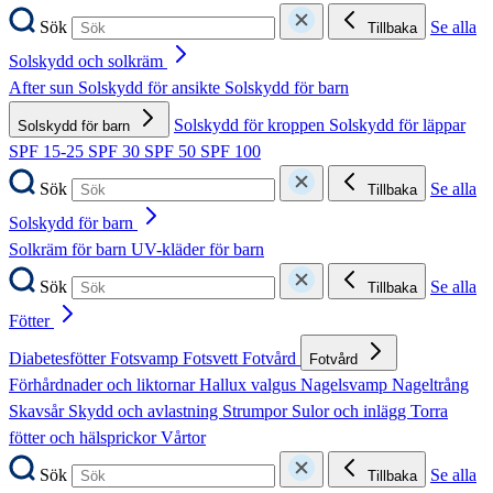
Sök
Se alla
Tillbaka
Solskydd och solkräm
After sun
Solskydd för ansikte
Solskydd för barn
Solskydd för kroppen
Solskydd för läppar
Solskydd för barn
SPF 15-25
SPF 30
SPF 50
SPF 100
Sök
Se alla
Tillbaka
Solskydd för barn
Solkräm för barn
UV-kläder för barn
Sök
Se alla
Tillbaka
Fötter
Diabetesfötter
Fotsvamp
Fotsvett
Fotvård
Fotvård
Förhårdnader och liktornar
Hallux valgus
Nagelsvamp
Nageltrång
Skavsår
Skydd och avlastning
Strumpor
Sulor och inlägg
Torra
fötter och hälsprickor
Vårtor
Sök
Se alla
Tillbaka