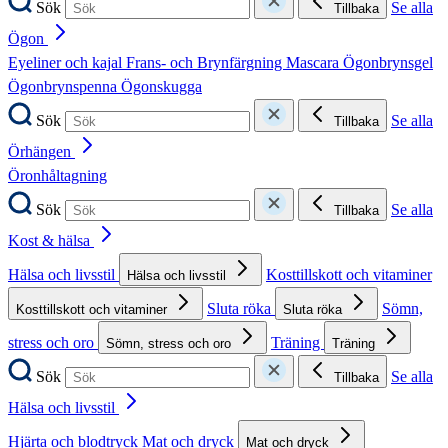
Sök
Se alla
Tillbaka
Ögon
Eyeliner och kajal
Frans- och Brynfärgning
Mascara
Ögonbrynsgel
Ögonbrynspenna
Ögonskugga
Sök
Se alla
Tillbaka
Örhängen
Öronhåltagning
Sök
Se alla
Tillbaka
Kost & hälsa
Hälsa och livsstil
Kosttillskott och vitaminer
Hälsa och livsstil
Sluta röka
Sömn,
Kosttillskott och vitaminer
Sluta röka
stress och oro
Träning
Sömn, stress och oro
Träning
Sök
Se alla
Tillbaka
Hälsa och livsstil
Hjärta och blodtryck
Mat och dryck
Mat och dryck