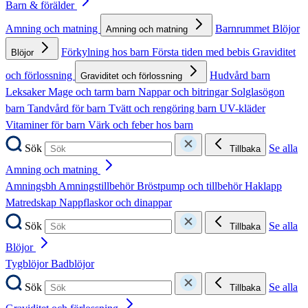
Barn & förälder
Amning och matning
Barnrummet
Blöjor
Amning och matning
Förkylning hos barn
Första tiden med bebis
Graviditet
Blöjor
och förlossning
Hudvård barn
Graviditet och förlossning
Leksaker
Mage och tarm barn
Nappar och bitringar
Solglasögon
barn
Tandvård för barn
Tvätt och rengöring barn
UV-kläder
Vitaminer för barn
Värk och feber hos barn
Sök
Se alla
Tillbaka
Amning och matning
Amningsbh
Amningstillbehör
Bröstpump och tillbehör
Haklapp
Matredskap
Nappflaskor och dinappar
Sök
Se alla
Tillbaka
Blöjor
Tygblöjor
Badblöjor
Sök
Se alla
Tillbaka