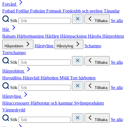
Fotvård
Fotbad
Fotfilar
Fotkräm
Fotmask
Fotskrubb och peeling
Tånaglar
Sök
Se alla
Tillbaka
Hår
Balsam
Hårborttagning
Hårfärg
Hårinpackning
Hårolja
Hårproblem
Hårstyling
Schampo
Hårproblem
Hårstyling
Torrschampo
Sök
Se alla
Tillbaka
Hårproblem
Huvudlöss
Håravfall
Hårbotten
Mjäll
Torr hårbotten
Sök
Se alla
Tillbaka
Hårstyling
Håraccessoarer
Hårborstar och kammar
Stylingprodukter
Värmeskydd
Sök
Se alla
Tillbaka