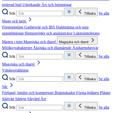
irriterad hud
Uttorkande
Ärr och bristningar
Sök
Se alla
Tillbaka
Mage och tarm
Förstoppning
Gasbesvär och IBS
Halsbränna och sura
uppstötningar
Hemorrojder och analsprickor
Laktosintolerans
Magen i trim
Magsjuka och diarré
Magsjuka och diarré
Mjölksyrabakterier
Åksjuka och illamående
Ändtarmsbesvär
Sök
Se alla
Tillbaka
Magsjuka och diarré
Vätskeersättning
Sök
Se alla
Tillbaka
Sår
Förband, bindor och kompresser
Brännskador
Första-hjälpen
Plåster
Sårtvätt
Sårtejp
Sårvård
Ärr
Sök
Se alla
Tillbaka