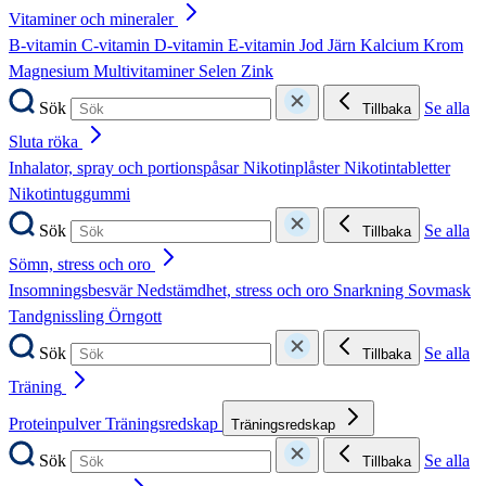
Vitaminer och mineraler
B-vitamin
C-vitamin
D-vitamin
E-vitamin
Jod
Järn
Kalcium
Krom
Magnesium
Multivitaminer
Selen
Zink
Sök
Se alla
Tillbaka
Sluta röka
Inhalator, spray och portionspåsar
Nikotinplåster
Nikotintabletter
Nikotintuggummi
Sök
Se alla
Tillbaka
Sömn, stress och oro
Insomningsbesvär
Nedstämdhet, stress och oro
Snarkning
Sovmask
Tandgnissling
Örngott
Sök
Se alla
Tillbaka
Träning
Proteinpulver
Träningsredskap
Träningsredskap
Sök
Se alla
Tillbaka