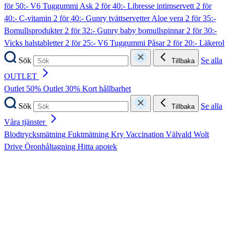
för 50:- V6 Tuggummi Ask
2 för 40:- Libresse intimservett
2 för
40:- C-vitamin
2 för 40:- Gunry tvättservetter Aloe vera
2 för 35:-
Bomullsprodukter
2 för 32:- Gunry baby bomullspinnar
2 för 30:-
Vicks halstabletter
2 för 25:- V6 Tuggummi Påsar
2 för 20:- Läkerol
Sök
Se alla
Tillbaka
OUTLET
Outlet 50%
Outlet 30%
Kort hållbarhet
Sök
Se alla
Tillbaka
Våra tjänster
Blodtrycksmätning
Fuktmätning
Kry
Vaccination
Välvald
Wolt
Drive
Öronhåltagning
Hitta apotek