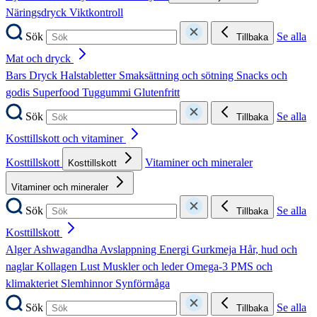
Näringsdryck
Viktkontroll
Sök
Se alla
Tillbaka
Mat och dryck
Bars
Dryck
Halstabletter
Smaksättning och sötning
Snacks och
godis
Superfood
Tuggummi
Glutenfritt
Sök
Se alla
Tillbaka
Kosttillskott och vitaminer
Kosttillskott
Vitaminer och mineraler
Kosttillskott
Vitaminer och mineraler
Sök
Se alla
Tillbaka
Kosttillskott
Alger
Ashwagandha
Avslappning
Energi
Gurkmeja
Hår, hud och
naglar
Kollagen
Lust
Muskler och leder
Omega-3
PMS och
klimakteriet
Slemhinnor
Synförmåga
Sök
Se alla
Tillbaka