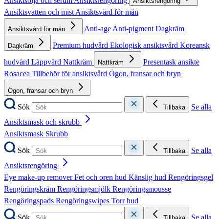
Ansiktsolja och serum
Ansiktsrengöring
Ansiktsrengöring
Ansiktsvatten och mist
Ansiktsvård för män
Anti-age
Anti-pigment
Dagkräm
Ansiktsvård för män
Premium hudvård
Ekologisk ansiktsvård
Koreansk
Dagkräm
hudvård
Läppvård
Nattkräm
Presentask ansikte
Nattkräm
Rosacea
Tillbehör för ansiktsvård
Ögon, fransar och bryn
Ögon, fransar och bryn
Sök
Se alla
Tillbaka
Ansiktsmask och skrubb
Ansiktsmask
Skrubb
Sök
Se alla
Tillbaka
Ansiktsrengöring
Eye make-up remover
Fet och oren hud
Känslig hud
Rengöringsgel
Rengöringskräm
Rengöringsmjölk
Rengöringsmousse
Rengöringspads
Rengöringswipes
Torr hud
Sök
Se alla
Tillbaka