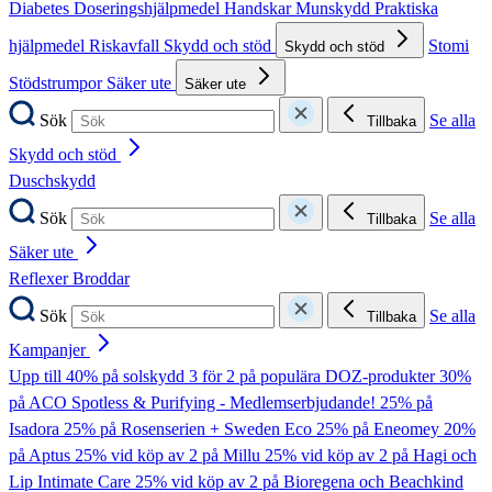
Diabetes
Doseringshjälpmedel
Handskar
Munskydd
Praktiska
hjälpmedel
Riskavfall
Skydd och stöd
Stomi
Skydd och stöd
Stödstrumpor
Säker ute
Säker ute
Sök
Se alla
Tillbaka
Skydd och stöd
Duschskydd
Sök
Se alla
Tillbaka
Säker ute
Reflexer
Broddar
Sök
Se alla
Tillbaka
Kampanjer
Upp till 40% på solskydd
3 för 2 på populära DOZ-produkter
30%
på ACO Spotless & Purifying - Medlemserbjudande!
25% på
Isadora
25% på Rosenserien + Sweden Eco
25% på Eneomey
20%
på Aptus
25% vid köp av 2 på Millu
25% vid köp av 2 på Hagi och
Lip Intimate Care
25% vid köp av 2 på Bioregena och Beachkind