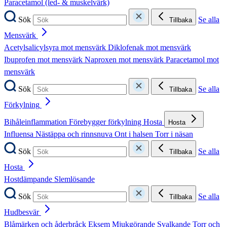
Paracetamol (led- & muskelvärk)
Sök
Se alla
Tillbaka
Mensvärk
Acetylsalicylsyra mot mensvärk
Diklofenak mot mensvärk
Ibuprofen mot mensvärk
Naproxen mot mensvärk
Paracetamol mot
mensvärk
Sök
Se alla
Tillbaka
Förkylning
Bihåleinflammation
Förebygger förkylning
Hosta
Hosta
Influensa
Nästäppa och rinnsnuva
Ont i halsen
Torr i näsan
Sök
Se alla
Tillbaka
Hosta
Hostdämpande
Slemlösande
Sök
Se alla
Tillbaka
Hudbesvär
Blåmärken och åderbråck
Eksem
Mjukgörande
Svalkande
Torr och