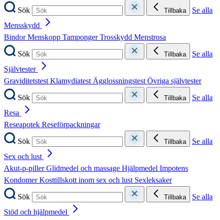
Sök
Se alla
Tillbaka
Mensskydd
Bindor
Menskopp
Tamponger
Trosskydd
Menstrosa
Sök
Se alla
Tillbaka
Självtester
Graviditetstest
Klamydiatest
Ägglossningstest
Övriga självtester
Sök
Se alla
Tillbaka
Resa
Reseapotek
Reseförpackningar
Sök
Se alla
Tillbaka
Sex och lust
Akut-p-piller
Glidmedel och massage
Hjälpmedel
Impotens
Kondomer
Kosttillskott inom sex och lust
Sexleksaker
Sök
Se alla
Tillbaka
Stöd och hjälpmedel