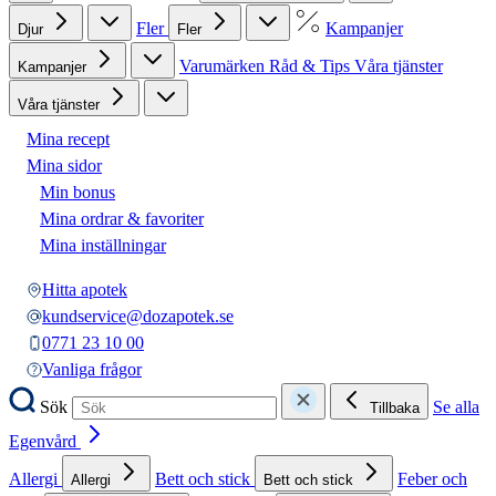
Fler
Kampanjer
Djur
Fler
Varumärken
Råd & Tips
Våra tjänster
Kampanjer
Våra tjänster
Mina recept
Mina sidor
Min bonus
Mina ordrar & favoriter
Mina inställningar
Hitta apotek
kundservice@dozapotek.se
0771 23 10 00
Vanliga frågor
Sök
Se alla
Tillbaka
Egenvård
Allergi
Bett och stick
Feber och
Allergi
Bett och stick