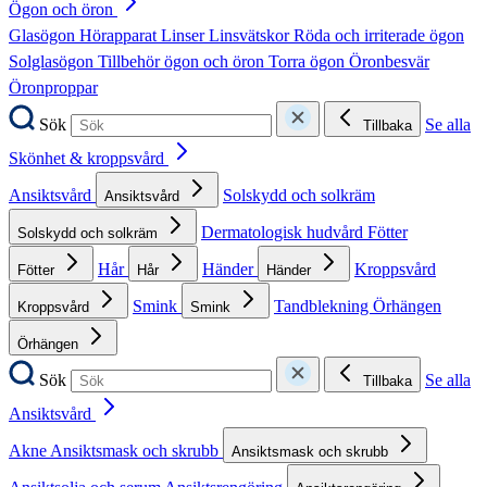
Ögon och öron
Glasögon
Hörapparat
Linser
Linsvätskor
Röda och irriterade ögon
Solglasögon
Tillbehör ögon och öron
Torra ögon
Öronbesvär
Öronproppar
Sök
Se alla
Tillbaka
Skönhet & kroppsvård
Ansiktsvård
Solskydd och solkräm
Ansiktsvård
Dermatologisk hudvård
Fötter
Solskydd och solkräm
Hår
Händer
Kroppsvård
Fötter
Hår
Händer
Smink
Tandblekning
Örhängen
Kroppsvård
Smink
Örhängen
Sök
Se alla
Tillbaka
Ansiktsvård
Akne
Ansiktsmask och skrubb
Ansiktsmask och skrubb