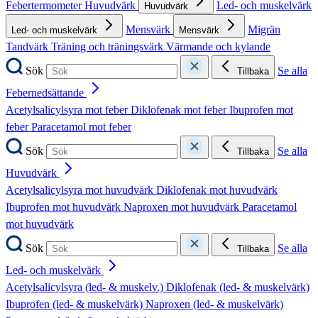
Febertermometer
Huvudvärk
Led- och muskelvärk
Huvudvärk
Mensvärk
Migrän
Led- och muskelvärk
Mensvärk
Tandvärk
Träning och träningsvärk
Värmande och kylande
Sök
Se alla
Tillbaka
Febernedsättande
Acetylsalicylsyra mot feber
Diklofenak mot feber
Ibuprofen mot
feber
Paracetamol mot feber
Sök
Se alla
Tillbaka
Huvudvärk
Acetylsalicylsyra mot huvudvärk
Diklofenak mot huvudvärk
Ibuprofen mot huvudvärk
Naproxen mot huvudvärk
Paracetamol
mot huvudvärk
Sök
Se alla
Tillbaka
Led- och muskelvärk
Acetylsalicylsyra (led- & muskelv.)
Diklofenak (led- & muskelvärk)
Ibuprofen (led- & muskelvärk)
Naproxen (led- & muskelvärk)