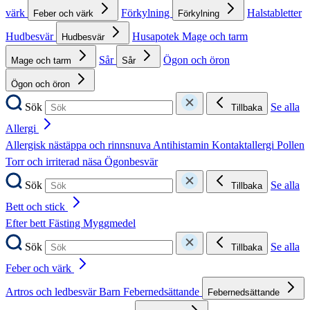
värk
Förkylning
Halstabletter
Feber och värk
Förkylning
Hudbesvär
Husapotek
Mage och tarm
Hudbesvär
Sår
Ögon och öron
Mage och tarm
Sår
Ögon och öron
Sök
Se alla
Tillbaka
Allergi
Allergisk nästäppa och rinnsnuva
Antihistamin
Kontaktallergi
Pollen
Torr och irriterad näsa
Ögonbesvär
Sök
Se alla
Tillbaka
Bett och stick
Efter bett
Fästing
Myggmedel
Sök
Se alla
Tillbaka
Feber och värk
Artros och ledbesvär
Barn
Febernedsättande
Febernedsättande