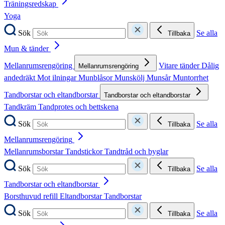
Träningsredskap
Yoga
Sök
Se alla
Tillbaka
Mun & tänder
Mellanrumsrengöring
Vitare tänder
Dålig
Mellanrumsrengöring
andedräkt
Mot ilningar
Munblåsor
Munskölj
Munsår
Muntorrhet
Tandborstar och eltandborstar
Tandborstar och eltandborstar
Tandkräm
Tandprotes och bettskena
Sök
Se alla
Tillbaka
Mellanrumsrengöring
Mellanrumsborstar
Tandstickor
Tandtråd och byglar
Sök
Se alla
Tillbaka
Tandborstar och eltandborstar
Borsthuvud refill
Eltandborstar
Tandborstar
Sök
Se alla
Tillbaka