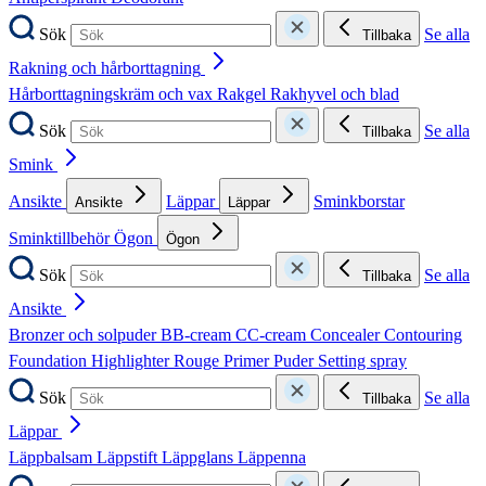
Sök
Se alla
Tillbaka
Rakning och hårborttagning
Hårborttagningskräm och vax
Rakgel
Rakhyvel och blad
Sök
Se alla
Tillbaka
Smink
Ansikte
Läppar
Sminkborstar
Ansikte
Läppar
Sminktillbehör
Ögon
Ögon
Sök
Se alla
Tillbaka
Ansikte
Bronzer och solpuder
BB-cream
CC-cream
Concealer
Contouring
Foundation
Highlighter
Rouge
Primer
Puder
Setting spray
Sök
Se alla
Tillbaka
Läppar
Läppbalsam
Läppstift
Läppglans
Läppenna