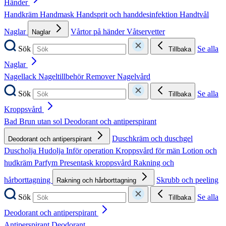
Händer
Handkräm
Handmask
Handsprit och handdesinfektion
Handtvål
Naglar
Vårtor på händer
Våtservetter
Naglar
Sök
Se alla
Tillbaka
Naglar
Nagellack
Nageltillbehör
Remover
Nagelvård
Sök
Se alla
Tillbaka
Kroppsvård
Bad
Brun utan sol
Deodorant och antiperspirant
Duschkräm och duschgel
Deodorant och antiperspirant
Duscholja
Hudolja
Inför operation
Kroppsvård för män
Lotion och
hudkräm
Parfym
Presentask kroppsvård
Rakning och
hårborttagning
Skrubb och peeling
Rakning och hårborttagning
Sök
Se alla
Tillbaka
Deodorant och antiperspirant
Antiperspirant
Deodorant