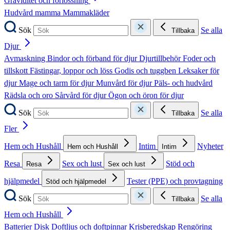
Graviditet och förlossning
Hudvård mamma
Mammakläder
Sök
Se alla
Tillbaka
Djur
Avmaskning
Bindor och förband för djur
Djurtillbehör
Foder och
tillskott
Fästingar, loppor och löss
Godis och tuggben
Leksaker för
djur
Mage och tarm för djur
Munvård för djur
Päls- och hudvård
Rädsla och oro
Sårvård för djur
Ögon och öron för djur
Sök
Se alla
Tillbaka
Fler
Hem och Hushåll
Intim
Nyheter
Hem och Hushåll
Intim
Resa
Sex och lust
Stöd och
Resa
Sex och lust
hjälpmedel
Tester (PPE) och provtagning
Stöd och hjälpmedel
Sök
Se alla
Tillbaka
Hem och Hushåll
Batterier
Disk
Doftljus och doftpinnar
Krisberedskap
Rengöring