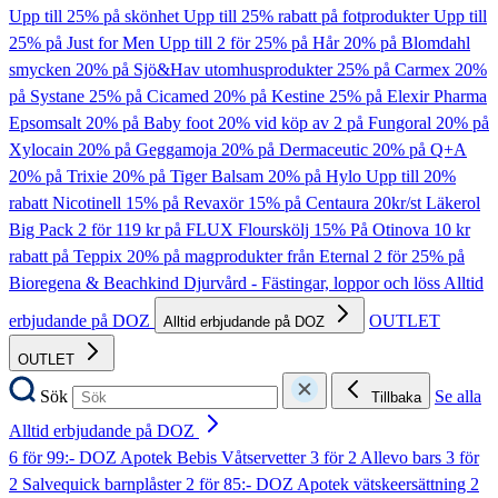
Upp till 25% på skönhet
Upp till 25% rabatt på fotprodukter
Upp till
25% på Just for Men
Upp till 2 för 25% på Hår
20% på Blomdahl
smycken
20% på Sjö&Hav utomhusprodukter
25% på Carmex
20%
på Systane
25% på Cicamed
20% på Kestine
25% på Elexir Pharma
Epsomsalt
20% på Baby foot
20% vid köp av 2 på Fungoral
20% på
Xylocain
20% på Geggamoja
20% på Dermaceutic
20% på Q+A
20% på Trixie
20% på Tiger Balsam
20% på Hylo
Upp till 20%
rabatt Nicotinell
15% på Revaxör
15% på Centaura
20kr/st Läkerol
Big Pack
2 för 119 kr på FLUX Flourskölj
15% På Otinova
10 kr
rabatt på Teppix
20% på magprodukter från Eternal
2 för 25% på
Bioregena & Beachkind
Djurvård - Fästingar, loppor och löss
Alltid
erbjudande på DOZ
OUTLET
Alltid erbjudande på DOZ
OUTLET
Sök
Se alla
Tillbaka
Alltid erbjudande på DOZ
6 för 99:- DOZ Apotek Bebis Våtservetter
3 för 2 Allevo bars
3 för
2 Salvequick barnplåster
2 för 85:- DOZ Apotek vätskeersättning
2