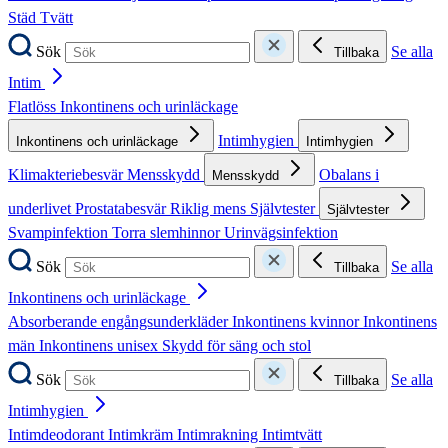
Städ
Tvätt
Sök
Se alla
Tillbaka
Intim
Flatlöss
Inkontinens och urinläckage
Intimhygien
Inkontinens och urinläckage
Intimhygien
Klimakteriebesvär
Mensskydd
Obalans i
Mensskydd
underlivet
Prostatabesvär
Riklig mens
Självtester
Självtester
Svampinfektion
Torra slemhinnor
Urinvägsinfektion
Sök
Se alla
Tillbaka
Inkontinens och urinläckage
Absorberande engångsunderkläder
Inkontinens kvinnor
Inkontinens
män
Inkontinens unisex
Skydd för säng och stol
Sök
Se alla
Tillbaka
Intimhygien
Intimdeodorant
Intimkräm
Intimrakning
Intimtvätt