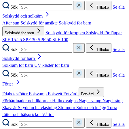
Sök
Se alla
Tillbaka
Solskydd och solkräm
After sun
Solskydd för ansikte
Solskydd för barn
Solskydd för kroppen
Solskydd för läppar
Solskydd för barn
SPF 15-25
SPF 30
SPF 50
SPF 100
Sök
Se alla
Tillbaka
Solskydd för barn
Solkräm för barn
UV-kläder för barn
Sök
Se alla
Tillbaka
Fötter
Diabetesfötter
Fotsvamp
Fotsvett
Fotvård
Fotvård
Förhårdnader och liktornar
Hallux valgus
Nagelsvamp
Nageltrång
Skavsår
Skydd och avlastning
Strumpor
Sulor och inlägg
Torra
fötter och hälsprickor
Vårtor
Sök
Se alla
Tillbaka