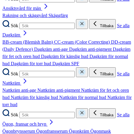
Ansiktsvård för män
Rakning och skäggvård
Skäggfärg
Sök
Se alla
Tillbaka
Dagkräm
BB-cream (Blemish Balm)
CC-cream (Color Correcting)
DD-cream
(Daily Defence)
Dagkräm anti-age
Dagkräm anti-pigment
Dagkräm
för fet och oren hud
Dagkräm för känslig hud
Dagkräm för normal
hud
Dagkräm för torr hud
Dagkräm SPF
Sök
Se alla
Tillbaka
Nattkräm
Nattkräm anti-age
Nattkräm anti-pigment
Nattkräm för fet och oren
hud
Nattkräm för känslig hud
Nattkräm för normal hud
Nattkräm för
torr hud
Sök
Se alla
Tillbaka
Ögon, fransar och bryn
Ögonbrynsserum
Ögonfransserum
Ögonkräm
Ögonmask