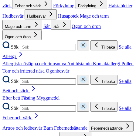
värk
Förkylning
Halstabletter
Feber och värk
Förkylning
Hudbesvär
Husapotek
Mage och tarm
Hudbesvär
Sår
Ögon och öron
Mage och tarm
Sår
Ögon och öron
Sök
Se alla
Tillbaka
Allergi
Allergisk nästäppa och rinnsnuva
Antihistamin
Kontaktallergi
Pollen
Torr och irriterad näsa
Ögonbesvär
Sök
Se alla
Tillbaka
Bett och stick
Efter bett
Fästing
Myggmedel
Sök
Se alla
Tillbaka
Feber och värk
Artros och ledbesvär
Barn
Febernedsättande
Febernedsättande