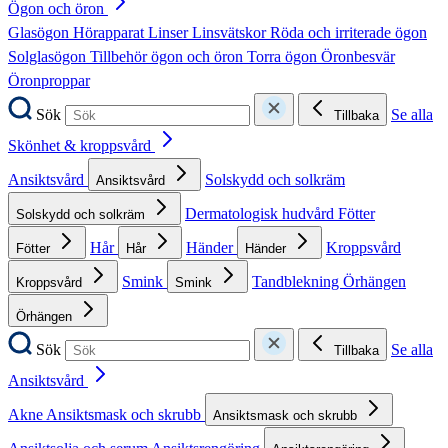
Ögon och öron
Glasögon
Hörapparat
Linser
Linsvätskor
Röda och irriterade ögon
Solglasögon
Tillbehör ögon och öron
Torra ögon
Öronbesvär
Öronproppar
Sök
Se alla
Tillbaka
Skönhet & kroppsvård
Ansiktsvård
Solskydd och solkräm
Ansiktsvård
Dermatologisk hudvård
Fötter
Solskydd och solkräm
Hår
Händer
Kroppsvård
Fötter
Hår
Händer
Smink
Tandblekning
Örhängen
Kroppsvård
Smink
Örhängen
Sök
Se alla
Tillbaka
Ansiktsvård
Akne
Ansiktsmask och skrubb
Ansiktsmask och skrubb