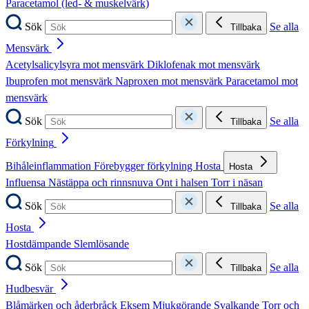
Paracetamol (led- & muskelvärk)
Sök
Se alla
Tillbaka
Mensvärk
Acetylsalicylsyra mot mensvärk
Diklofenak mot mensvärk
Ibuprofen mot mensvärk
Naproxen mot mensvärk
Paracetamol mot
mensvärk
Sök
Se alla
Tillbaka
Förkylning
Bihåleinflammation
Förebygger förkylning
Hosta
Hosta
Influensa
Nästäppa och rinnsnuva
Ont i halsen
Torr i näsan
Sök
Se alla
Tillbaka
Hosta
Hostdämpande
Slemlösande
Sök
Se alla
Tillbaka
Hudbesvär
Blåmärken och åderbråck
Eksem
Mjukgörande
Svalkande
Torr och