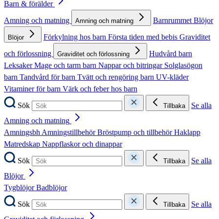
Barn & förälder
Amning och matning
Barnrummet
Blöjor
Amning och matning
Förkylning hos barn
Första tiden med bebis
Graviditet
Blöjor
och förlossning
Hudvård barn
Graviditet och förlossning
Leksaker
Mage och tarm barn
Nappar och bitringar
Solglasögon
barn
Tandvård för barn
Tvätt och rengöring barn
UV-kläder
Vitaminer för barn
Värk och feber hos barn
Sök
Se alla
Tillbaka
Amning och matning
Amningsbh
Amningstillbehör
Bröstpump och tillbehör
Haklapp
Matredskap
Nappflaskor och dinappar
Sök
Se alla
Tillbaka
Blöjor
Tygblöjor
Badblöjor
Sök
Se alla
Tillbaka