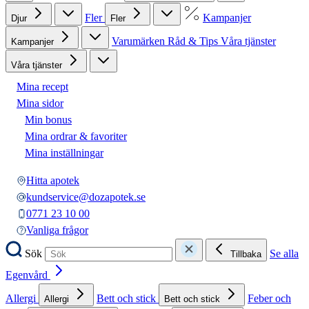
Fler
Kampanjer
Djur
Fler
Varumärken
Råd & Tips
Våra tjänster
Kampanjer
Våra tjänster
Mina recept
Mina sidor
Min bonus
Mina ordrar & favoriter
Mina inställningar
Hitta apotek
kundservice@dozapotek.se
0771 23 10 00
Vanliga frågor
Sök
Se alla
Tillbaka
Egenvård
Allergi
Bett och stick
Feber och
Allergi
Bett och stick