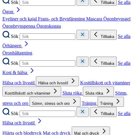
Sök
Se alla
Tillbaka
Ögon
Eyeliner och kajal
Frans- och Brynfärgning
Mascara
Ögonbrynsgel
Ögonbrynspenna
Ögonskugga
Sök
Se alla
Tillbaka
Örhängen
Öronhåltagning
Sök
Se alla
Tillbaka
Kost & hälsa
Hälsa och livsstil
Kosttillskott och vitaminer
Hälsa och livsstil
Sluta röka
Sömn,
Kosttillskott och vitaminer
Sluta röka
stress och oro
Träning
Sömn, stress och oro
Träning
Sök
Se alla
Tillbaka
Hälsa och livsstil
Hjärta och blodtryck
Mat och dryck
Mat och dryck