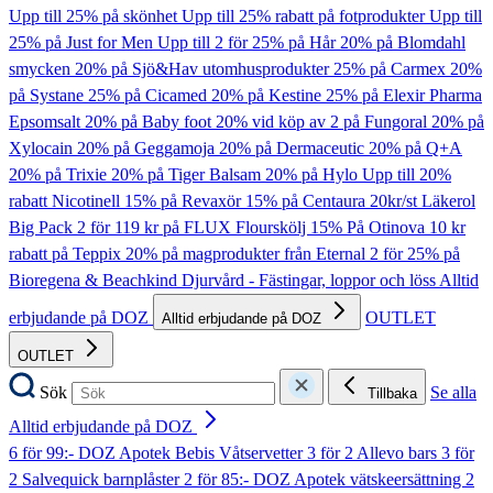
Upp till 25% på skönhet
Upp till 25% rabatt på fotprodukter
Upp till
25% på Just for Men
Upp till 2 för 25% på Hår
20% på Blomdahl
smycken
20% på Sjö&Hav utomhusprodukter
25% på Carmex
20%
på Systane
25% på Cicamed
20% på Kestine
25% på Elexir Pharma
Epsomsalt
20% på Baby foot
20% vid köp av 2 på Fungoral
20% på
Xylocain
20% på Geggamoja
20% på Dermaceutic
20% på Q+A
20% på Trixie
20% på Tiger Balsam
20% på Hylo
Upp till 20%
rabatt Nicotinell
15% på Revaxör
15% på Centaura
20kr/st Läkerol
Big Pack
2 för 119 kr på FLUX Flourskölj
15% På Otinova
10 kr
rabatt på Teppix
20% på magprodukter från Eternal
2 för 25% på
Bioregena & Beachkind
Djurvård - Fästingar, loppor och löss
Alltid
erbjudande på DOZ
OUTLET
Alltid erbjudande på DOZ
OUTLET
Sök
Se alla
Tillbaka
Alltid erbjudande på DOZ
6 för 99:- DOZ Apotek Bebis Våtservetter
3 för 2 Allevo bars
3 för
2 Salvequick barnplåster
2 för 85:- DOZ Apotek vätskeersättning
2