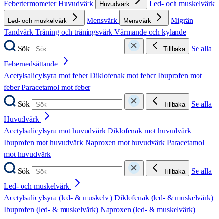
Febertermometer
Huvudvärk
Led- och muskelvärk
Huvudvärk
Mensvärk
Migrän
Led- och muskelvärk
Mensvärk
Tandvärk
Träning och träningsvärk
Värmande och kylande
Sök
Se alla
Tillbaka
Febernedsättande
Acetylsalicylsyra mot feber
Diklofenak mot feber
Ibuprofen mot
feber
Paracetamol mot feber
Sök
Se alla
Tillbaka
Huvudvärk
Acetylsalicylsyra mot huvudvärk
Diklofenak mot huvudvärk
Ibuprofen mot huvudvärk
Naproxen mot huvudvärk
Paracetamol
mot huvudvärk
Sök
Se alla
Tillbaka
Led- och muskelvärk
Acetylsalicylsyra (led- & muskelv.)
Diklofenak (led- & muskelvärk)
Ibuprofen (led- & muskelvärk)
Naproxen (led- & muskelvärk)