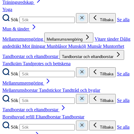
Träningsredskap
Yoga
Sök
Se alla
Tillbaka
Mun & tänder
Mellanrumsrengöring
Vitare tänder
Dålig
Mellanrumsrengöring
andedräkt
Mot ilningar
Munblåsor
Munskölj
Munsår
Muntorrhet
Tandborstar och eltandborstar
Tandborstar och eltandborstar
Tandkräm
Tandprotes och bettskena
Sök
Se alla
Tillbaka
Mellanrumsrengöring
Mellanrumsborstar
Tandstickor
Tandtråd och byglar
Sök
Se alla
Tillbaka
Tandborstar och eltandborstar
Borsthuvud refill
Eltandborstar
Tandborstar
Sök
Se alla
Tillbaka