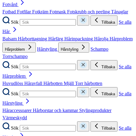
Fotvård
Fotbad
Fotfilar
Fotkräm
Fotmask
Fotskrubb och peeling
Tånaglar
Sök
Se alla
Tillbaka
Hår
Balsam
Hårborttagning
Hårfärg
Hårinpackning
Hårolja
Hårproblem
Hårstyling
Schampo
Hårproblem
Hårstyling
Torrschampo
Sök
Se alla
Tillbaka
Hårproblem
Huvudlöss
Håravfall
Hårbotten
Mjäll
Torr hårbotten
Sök
Se alla
Tillbaka
Hårstyling
Håraccessoarer
Hårborstar och kammar
Stylingprodukter
Värmeskydd
Sök
Se alla
Tillbaka