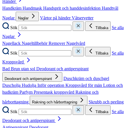
Händer
Handkräm
Handmask
Handsprit och handdesinfektion
Handtvål
Naglar
Vårtor på händer
Våtservetter
Naglar
Sök
Se alla
Tillbaka
Naglar
Nagellack
Nageltillbehör
Remover
Nagelvård
Sök
Se alla
Tillbaka
Kroppsvård
Bad
Brun utan sol
Deodorant och antiperspirant
Duschkräm och duschgel
Deodorant och antiperspirant
Duscholja
Hudolja
Inför operation
Kroppsvård för män
Lotion och
hudkräm
Parfym
Presentask kroppsvård
Rakning och
hårborttagning
Skrubb och peeling
Rakning och hårborttagning
Sök
Se alla
Tillbaka
Deodorant och antiperspirant
Antiperspirant
Deodorant