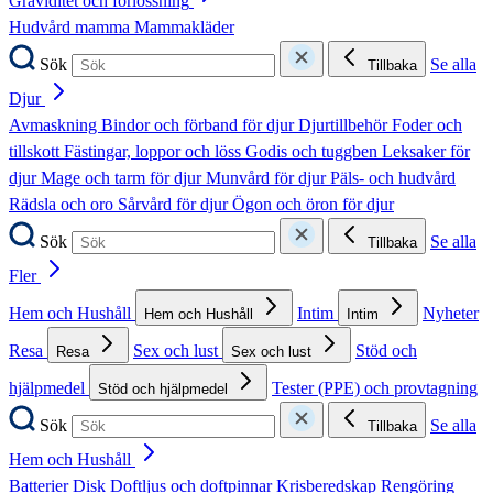
Graviditet och förlossning
Hudvård mamma
Mammakläder
Sök
Se alla
Tillbaka
Djur
Avmaskning
Bindor och förband för djur
Djurtillbehör
Foder och
tillskott
Fästingar, loppor och löss
Godis och tuggben
Leksaker för
djur
Mage och tarm för djur
Munvård för djur
Päls- och hudvård
Rädsla och oro
Sårvård för djur
Ögon och öron för djur
Sök
Se alla
Tillbaka
Fler
Hem och Hushåll
Intim
Nyheter
Hem och Hushåll
Intim
Resa
Sex och lust
Stöd och
Resa
Sex och lust
hjälpmedel
Tester (PPE) och provtagning
Stöd och hjälpmedel
Sök
Se alla
Tillbaka
Hem och Hushåll
Batterier
Disk
Doftljus och doftpinnar
Krisberedskap
Rengöring