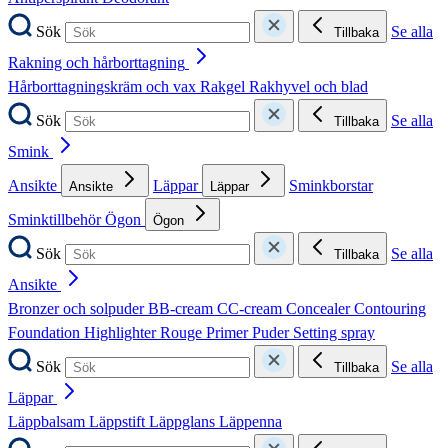
Sök
Se alla
Tillbaka
Rakning och hårborttagning
Hårborttagningskräm och vax
Rakgel
Rakhyvel och blad
Sök
Se alla
Tillbaka
Smink
Ansikte
Läppar
Sminkborstar
Ansikte
Läppar
Sminktillbehör
Ögon
Ögon
Sök
Se alla
Tillbaka
Ansikte
Bronzer och solpuder
BB-cream
CC-cream
Concealer
Contouring
Foundation
Highlighter
Rouge
Primer
Puder
Setting spray
Sök
Se alla
Tillbaka
Läppar
Läppbalsam
Läppstift
Läppglans
Läppenna