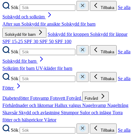
Sök
Se alla
Tillbaka
Solskydd och solkräm
After sun
Solskydd för ansikte
Solskydd för barn
Solskydd för kroppen
Solskydd för läppar
Solskydd för barn
SPF 15-25
SPF 30
SPF 50
SPF 100
Sök
Se alla
Tillbaka
Solskydd för barn
Solkräm för barn
UV-kläder för barn
Sök
Se alla
Tillbaka
Fötter
Diabetesfötter
Fotsvamp
Fotsvett
Fotvård
Fotvård
Förhårdnader och liktornar
Hallux valgus
Nagelsvamp
Nageltrång
Skavsår
Skydd och avlastning
Strumpor
Sulor och inlägg
Torra
fötter och hälsprickor
Vårtor
Sök
Se alla
Tillbaka