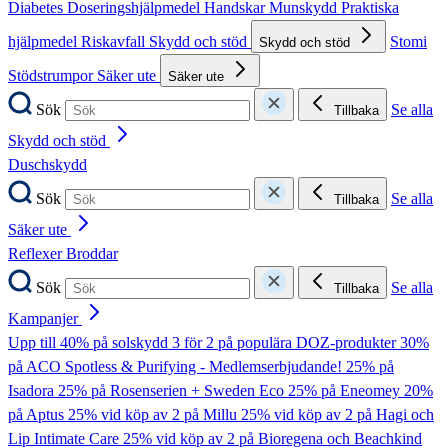
Diabetes
Doseringshjälpmedel
Handskar
Munskydd
Praktiska
hjälpmedel
Riskavfall
Skydd och stöd
Stomi
Skydd och stöd
Stödstrumpor
Säker ute
Säker ute
Sök
Se alla
Tillbaka
Skydd och stöd
Duschskydd
Sök
Se alla
Tillbaka
Säker ute
Reflexer
Broddar
Sök
Se alla
Tillbaka
Kampanjer
Upp till 40% på solskydd
3 för 2 på populära DOZ-produkter
30%
på ACO Spotless & Purifying - Medlemserbjudande!
25% på
Isadora
25% på Rosenserien + Sweden Eco
25% på Eneomey
20%
på Aptus
25% vid köp av 2 på Millu
25% vid köp av 2 på Hagi och
Lip Intimate Care
25% vid köp av 2 på Bioregena och Beachkind