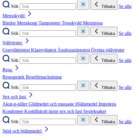
Sök
Se alla
Tillbaka
Mensskydd
Bindor
Menskopp
Tamponger
Trosskydd
Menstrosa
Sök
Se alla
Tillbaka
Självtester
Graviditetstest
Klamydiatest
Ägglossningstest
Övriga självtester
Sök
Se alla
Tillbaka
Resa
Reseapotek
Reseförpackningar
Sök
Se alla
Tillbaka
Sex och lust
Akut-p-piller
Glidmedel och massage
Hjälpmedel
Impotens
Kondomer
Kosttillskott inom sex och lust
Sexleksaker
Sök
Se alla
Tillbaka
Stöd och hjälpmedel