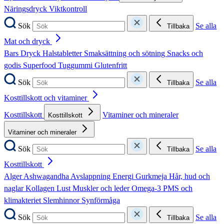
Näringsdryck
Viktkontroll
Sök
Se alla
Tillbaka
Mat och dryck
Bars
Dryck
Halstabletter
Smaksättning och sötning
Snacks och
godis
Superfood
Tuggummi
Glutenfritt
Sök
Se alla
Tillbaka
Kosttillskott och vitaminer
Kosttillskott
Vitaminer och mineraler
Kosttillskott
Vitaminer och mineraler
Sök
Se alla
Tillbaka
Kosttillskott
Alger
Ashwagandha
Avslappning
Energi
Gurkmeja
Hår, hud och
naglar
Kollagen
Lust
Muskler och leder
Omega-3
PMS och
klimakteriet
Slemhinnor
Synförmåga
Sök
Se alla
Tillbaka