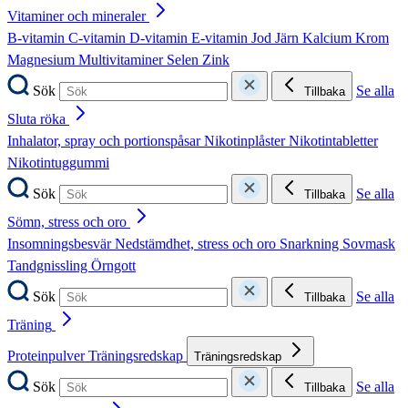
Vitaminer och mineraler
B-vitamin
C-vitamin
D-vitamin
E-vitamin
Jod
Järn
Kalcium
Krom
Magnesium
Multivitaminer
Selen
Zink
Sök
Se alla
Tillbaka
Sluta röka
Inhalator, spray och portionspåsar
Nikotinplåster
Nikotintabletter
Nikotintuggummi
Sök
Se alla
Tillbaka
Sömn, stress och oro
Insomningsbesvär
Nedstämdhet, stress och oro
Snarkning
Sovmask
Tandgnissling
Örngott
Sök
Se alla
Tillbaka
Träning
Proteinpulver
Träningsredskap
Träningsredskap
Sök
Se alla
Tillbaka