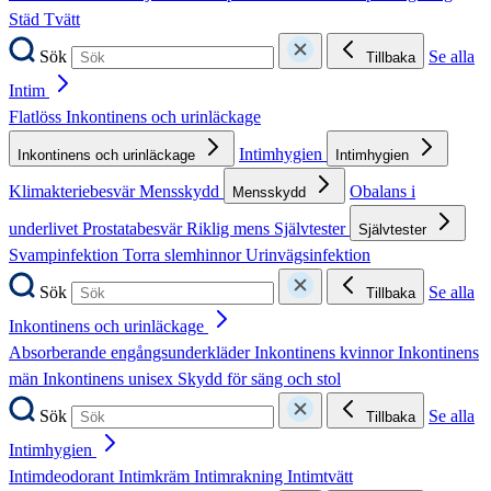
Städ
Tvätt
Sök
Se alla
Tillbaka
Intim
Flatlöss
Inkontinens och urinläckage
Intimhygien
Inkontinens och urinläckage
Intimhygien
Klimakteriebesvär
Mensskydd
Obalans i
Mensskydd
underlivet
Prostatabesvär
Riklig mens
Självtester
Självtester
Svampinfektion
Torra slemhinnor
Urinvägsinfektion
Sök
Se alla
Tillbaka
Inkontinens och urinläckage
Absorberande engångsunderkläder
Inkontinens kvinnor
Inkontinens
män
Inkontinens unisex
Skydd för säng och stol
Sök
Se alla
Tillbaka
Intimhygien
Intimdeodorant
Intimkräm
Intimrakning
Intimtvätt