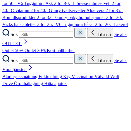
för 50:- V6 Tuggummi Ask
2 för 40:- Libresse intimservett
2 för
40:- C-vitamin
2 för 40:- Gunry tvättservetter Aloe vera
2 för 35:-
Bomullsprodukter
2 för 32:- Gunry baby bomullspinnar
2 för 30:-
Vicks halstabletter
2 för 25:- V6 Tuggummi Påsar
2 för 20:- Läkerol
Sök
Se alla
Tillbaka
OUTLET
Outlet 50%
Outlet 30%
Kort hållbarhet
Sök
Se alla
Tillbaka
Våra tjänster
Blodtrycksmätning
Fuktmätning
Kry
Vaccination
Välvald
Wolt
Drive
Öronhåltagning
Hitta apotek