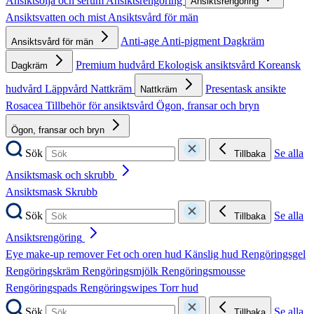
Ansiktsolja och serum
Ansiktsrengöring
Ansiktsrengöring
Ansiktsvatten och mist
Ansiktsvård för män
Anti-age
Anti-pigment
Dagkräm
Ansiktsvård för män
Premium hudvård
Ekologisk ansiktsvård
Koreansk
Dagkräm
hudvård
Läppvård
Nattkräm
Presentask ansikte
Nattkräm
Rosacea
Tillbehör för ansiktsvård
Ögon, fransar och bryn
Ögon, fransar och bryn
Sök
Se alla
Tillbaka
Ansiktsmask och skrubb
Ansiktsmask
Skrubb
Sök
Se alla
Tillbaka
Ansiktsrengöring
Eye make-up remover
Fet och oren hud
Känslig hud
Rengöringsgel
Rengöringskräm
Rengöringsmjölk
Rengöringsmousse
Rengöringspads
Rengöringswipes
Torr hud
Sök
Se alla
Tillbaka