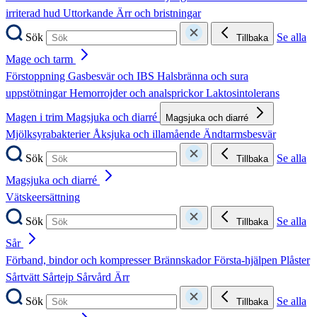
irriterad hud
Uttorkande
Ärr och bristningar
Sök
Se alla
Tillbaka
Mage och tarm
Förstoppning
Gasbesvär och IBS
Halsbränna och sura
uppstötningar
Hemorrojder och analsprickor
Laktosintolerans
Magen i trim
Magsjuka och diarré
Magsjuka och diarré
Mjölksyrabakterier
Åksjuka och illamående
Ändtarmsbesvär
Sök
Se alla
Tillbaka
Magsjuka och diarré
Vätskeersättning
Sök
Se alla
Tillbaka
Sår
Förband, bindor och kompresser
Brännskador
Första-hjälpen
Plåster
Sårtvätt
Sårtejp
Sårvård
Ärr
Sök
Se alla
Tillbaka