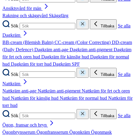
Ansiktsvård för män
Rakning och skäggvård
Skäggfärg
Sök
Se alla
Tillbaka
Dagkräm
BB-cream (Blemish Balm)
CC-cream (Color Correcting)
DD-cream
(Daily Defence)
Dagkräm anti-age
Dagkräm anti-pigment
Dagkräm
för fet och oren hud
Dagkräm för känslig hud
Dagkräm för normal
hud
Dagkräm för torr hud
Dagkräm SPF
Sök
Se alla
Tillbaka
Nattkräm
Nattkräm anti-age
Nattkräm anti-pigment
Nattkräm för fet och oren
hud
Nattkräm för känslig hud
Nattkräm för normal hud
Nattkräm för
torr hud
Sök
Se alla
Tillbaka
Ögon, fransar och bryn
Ögonbrynsserum
Ögonfransserum
Ögonkräm
Ögonmask