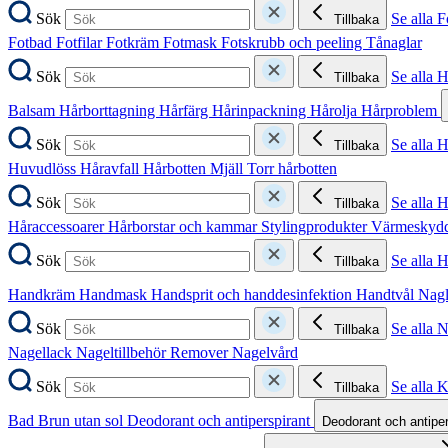
Sök
Se alla F
Tillbaka
Fotbad
Fotfilar
Fotkräm
Fotmask
Fotskrubb och peeling
Tånaglar
Sök
Se alla 
Tillbaka
Balsam
Hårborttagning
Hårfärg
Hårinpackning
Hårolja
Hårproblem
Sök
Se alla 
Tillbaka
Huvudlöss
Håravfall
Hårbotten
Mjäll
Torr hårbotten
Sök
Se alla H
Tillbaka
Håraccessoarer
Hårborstar och kammar
Stylingprodukter
Värmeskyd
Sök
Se alla 
Tillbaka
Handkräm
Handmask
Handsprit och handdesinfektion
Handtvål
Nag
Sök
Se alla 
Tillbaka
Nagellack
Nageltillbehör
Remover
Nagelvård
Sök
Se alla 
Tillbaka
Bad
Brun utan sol
Deodorant och antiperspirant
Deodorant och antipe