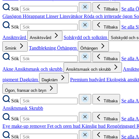
Sök
Se alla 
Tillbaka
Glasögon
Hörapparat
Linser
Linsvätskor
Röda och irriterade ögon
So
Sök
Se alla 
Tillbaka
Ansiktsvård
Solskydd och solkräm
Ansiktsvård
Solskydd och 
Tandblekning
Örhängen
Smink
Örhängen
Sök
Se alla 
Tillbaka
Akne
Ansiktsmask och skrubb
Ansikts
Ansiktsmask och skrubb
pigment
Dagkräm
Premium hudvård
Ekologisk ansik
Dagkräm
Ögon, fransar och bryn
Sök
Se alla 
Tillbaka
Ansiktsmask
Skrubb
Sök
Se alla 
Tillbaka
Eye make-up remover
Fet och oren hud
Känslig hud
Rengöringsgel
R
Sök
Se alla 
Tillbaka