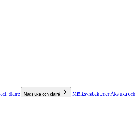
och diarré
Mjölksyrabakterier
Åksjuka och
Magsjuka och diarré