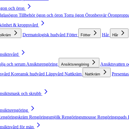
Ögon och öron
lglasögon
Tillbehör ögon och öron
Torra ögon
Öronbesvär
Öronpropp
Skönhet & kroppsvård
Dermatologisk hudvård
Fötter
Hår
solkräm
Fötter
Hår
Ansiktsvård
olja och serum
Ansiktsrengöring
Ansiktsvatten o
Ansiktsrengöring
tsvård
Koreansk hudvård
Läppvård
Nattkräm
Presentas
Nattkräm
Ansiktsmask och skrubb
Ansiktsrengöring
engöringskräm
Rengöringsmjölk
Rengöringsmousse
Rengöringspads
Ansiktsvård för män