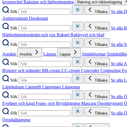
kroppsvård
Rakning och hårborttagning
Rakning och hårborttagning
Sök
Se alla 
Tillbaka
Antiperspirant
Deodorant
Sök
Se alla 
Tillbaka
Hårborttagningskräm och vax
Rakgel
Rakhyvel och blad
Sök
Se alla 
Tillbaka
Ansikte
Läppar
Sminkborstar
Sminktillb
Ansikte
Läppar
Sök
Se alla A
Tillbaka
Bronzer och solpuder
BB-cream
CC-cream
Concealer
Contouring
Fo
Sök
Se alla 
Tillbaka
Läppbalsam
Läppstift
Läppglans
Läppenna
Sök
Se alla 
Tillbaka
Eyeliner och kajal
Frans- och Brynfärgning
Mascara
Ögonbrynsgel
Ö
Sök
Se alla 
Tillbaka
Öronhåltagning