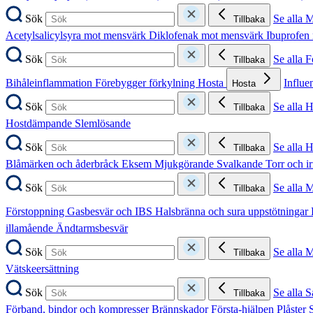
Sök
Se alla 
Tillbaka
Acetylsalicylsyra mot mensvärk
Diklofenak mot mensvärk
Ibuprofen
Sök
Se alla 
Tillbaka
Bihåleinflammation
Förebygger förkylning
Hosta
Influe
Hosta
Sök
Se alla 
Tillbaka
Hostdämpande
Slemlösande
Sök
Se alla 
Tillbaka
Blåmärken och åderbråck
Eksem
Mjukgörande
Svalkande
Torr och i
Sök
Se alla 
Tillbaka
Förstoppning
Gasbesvär och IBS
Halsbränna och sura uppstötningar
illamående
Ändtarmsbesvär
Sök
Se alla 
Tillbaka
Vätskeersättning
Sök
Se alla S
Tillbaka
Förband, bindor och kompresser
Brännskador
Första-hjälpen
Plåster