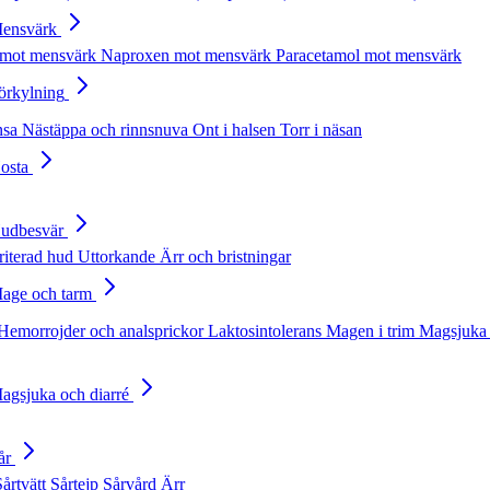
Mensvärk
 mot mensvärk
Naproxen mot mensvärk
Paracetamol mot mensvärk
Förkylning
nsa
Nästäppa och rinnsnuva
Ont i halsen
Torr i näsan
Hosta
Hudbesvär
rriterad hud
Uttorkande
Ärr och bristningar
Mage och tarm
Hemorrojder och analsprickor
Laktosintolerans
Magen i trim
Magsjuka 
Magsjuka och diarré
år
Sårtvätt
Sårtejp
Sårvård
Ärr