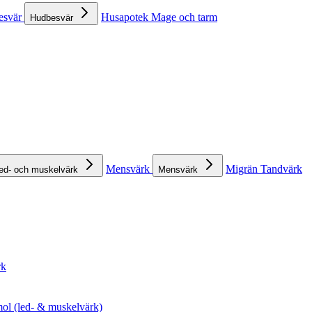
esvär
Husapotek
Mage och tarm
Hudbesvär
Mensvärk
Migrän
Tandvärk
ed- och muskelvärk
Mensvärk
rk
ol (led- & muskelvärk)