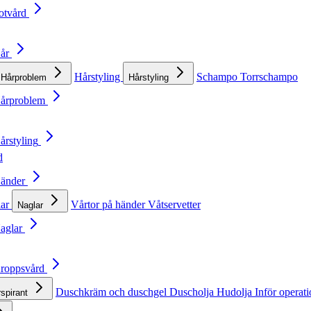
otvård
Hår
Hårstyling
Schampo
Torrschampo
Hårproblem
Hårstyling
Hårproblem
årstyling
d
Händer
lar
Vårtor på händer
Våtservetter
Naglar
Naglar
Kroppsvård
Duschkräm och duschgel
Duscholja
Hudolja
Inför operat
rspirant