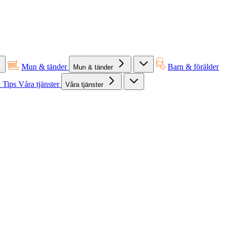
Mun & tänder
Barn & förälder
Mun & tänder
 Tips
Våra tjänster
Våra tjänster