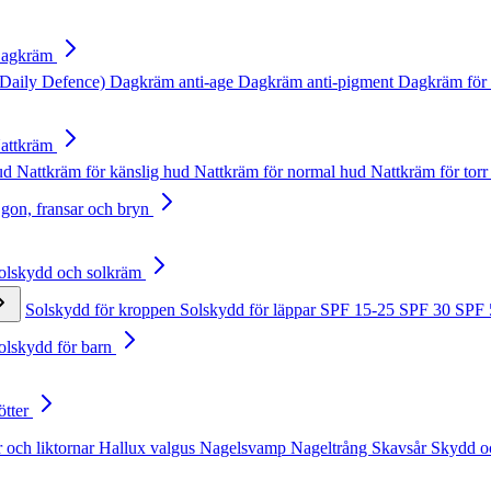
Dagkräm
Daily Defence)
Dagkräm anti-age
Dagkräm anti-pigment
Dagkräm för 
Nattkräm
hud
Nattkräm för känslig hud
Nattkräm för normal hud
Nattkräm för torr
Ögon, fransar och bryn
Solskydd och solkräm
Solskydd för kroppen
Solskydd för läppar
SPF 15-25
SPF 30
SPF
Solskydd för barn
ötter
 och liktornar
Hallux valgus
Nagelsvamp
Nageltrång
Skavsår
Skydd o