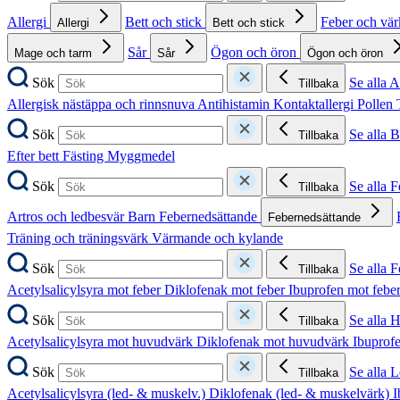
Allergi
Bett och stick
Feber och vä
Allergi
Bett och stick
Sår
Ögon och öron
Mage och tarm
Sår
Ögon och öron
Sök
Se alla A
Tillbaka
Allergisk nästäppa och rinnsnuva
Antihistamin
Kontaktallergi
Pollen
Sök
Se alla B
Tillbaka
Efter bett
Fästing
Myggmedel
Sök
Se alla 
Tillbaka
Artros och ledbesvär
Barn
Febernedsättande
Febernedsättande
Träning och träningsvärk
Värmande och kylande
Sök
Se alla 
Tillbaka
Acetylsalicylsyra mot feber
Diklofenak mot feber
Ibuprofen mot febe
Sök
Se alla 
Tillbaka
Acetylsalicylsyra mot huvudvärk
Diklofenak mot huvudvärk
Ibuprof
Sök
Se alla 
Tillbaka
Acetylsalicylsyra (led- & muskelv.)
Diklofenak (led- & muskelvärk)
I