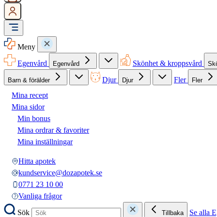
Meny
Egenvård
Skönhet & kroppsvård
Egenvård
Sk
Djur
Fler
Barn & förälder
Djur
Fler
Mina recept
Mina sidor
Min bonus
Mina ordrar & favoriter
Mina inställningar
Hitta apotek
kundservice@dozapotek.se
0771 23 10 00
Vanliga frågor
Sök
Se alla 
Tillbaka