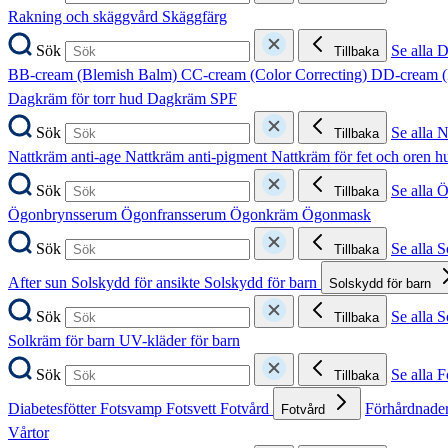
Rakning och skäggvård
Skäggfärg
Sök
Se alla 
Tillbaka
BB-cream (Blemish Balm)
CC-cream (Color Correcting)
DD-cream (
Dagkräm för torr hud
Dagkräm SPF
Sök
Se alla 
Tillbaka
Nattkräm anti-age
Nattkräm anti-pigment
Nattkräm för fet och oren 
Sök
Se alla 
Tillbaka
Ögonbrynsserum
Ögonfransserum
Ögonkräm
Ögonmask
Sök
Se alla 
Tillbaka
After sun
Solskydd för ansikte
Solskydd för barn
Solskydd för barn
Sök
Se alla 
Tillbaka
Solkräm för barn
UV-kläder för barn
Sök
Se alla F
Tillbaka
Diabetesfötter
Fotsvamp
Fotsvett
Fotvård
Förhårdnader
Fotvård
Vårtor