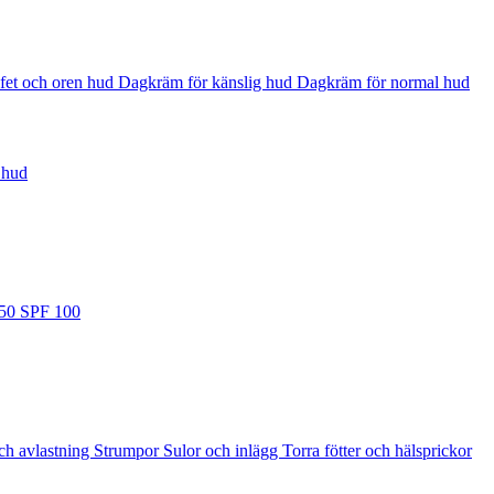
fet och oren hud
Dagkräm för känslig hud
Dagkräm för normal hud
 hud
 50
SPF 100
ch avlastning
Strumpor
Sulor och inlägg
Torra fötter och hälsprickor