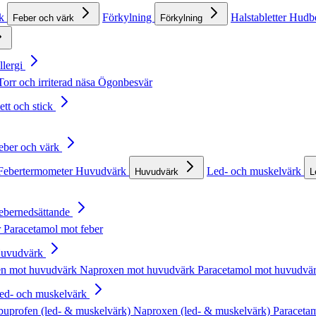
rk
Förkylning
Halstabletter
Hudb
Feber och värk
Förkylning
llergi
Torr och irriterad näsa
Ögonbesvär
ett och stick
Feber och värk
Febertermometer
Huvudvärk
Led- och muskelvärk
Huvudvärk
L
Febernedsättande
r
Paracetamol mot feber
Huvudvärk
en mot huvudvärk
Naproxen mot huvudvärk
Paracetamol mot huvudvä
Led- och muskelvärk
buprofen (led- & muskelvärk)
Naproxen (led- & muskelvärk)
Paracetam