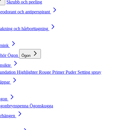
Skrubb och peeling
Deodorant och antiperspirant
Rakning och hårborttagning
Smink
ehör
Ögon
Ögon
nsikte
undation
Highlighter
Rouge
Primer
Puder
Setting spray
Läppar
Ögon
gonbrynspenna
Ögonskugga
Örhängen