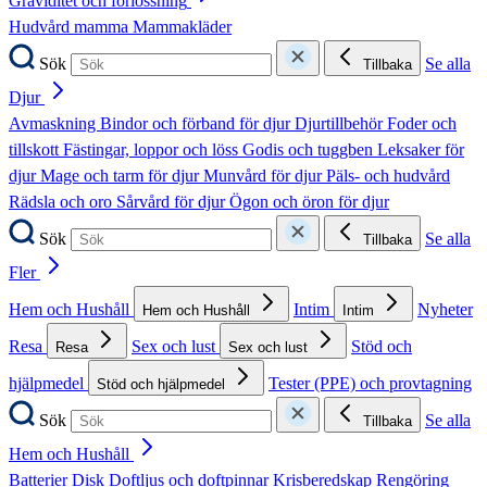
Graviditet och förlossning
Hudvård mamma
Mammakläder
Sök
Se alla
Tillbaka
Djur
Avmaskning
Bindor och förband för djur
Djurtillbehör
Foder och
tillskott
Fästingar, loppor och löss
Godis och tuggben
Leksaker för
djur
Mage och tarm för djur
Munvård för djur
Päls- och hudvård
Rädsla och oro
Sårvård för djur
Ögon och öron för djur
Sök
Se alla
Tillbaka
Fler
Hem och Hushåll
Intim
Nyheter
Hem och Hushåll
Intim
Resa
Sex och lust
Stöd och
Resa
Sex och lust
hjälpmedel
Tester (PPE) och provtagning
Stöd och hjälpmedel
Sök
Se alla
Tillbaka
Hem och Hushåll
Batterier
Disk
Doftljus och doftpinnar
Krisberedskap
Rengöring