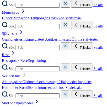
Sök
Se alla
Tillbaka
Mensskydd
Bindor
Menskopp
Tamponger
Trosskydd
Menstrosa
Sök
Se alla
Tillbaka
Självtester
Graviditetstest
Klamydiatest
Ägglossningstest
Övriga självtester
Sök
Se alla
Tillbaka
Resa
Reseapotek
Reseförpackningar
Sök
Se alla
Tillbaka
Sex och lust
Akut-p-piller
Glidmedel och massage
Hjälpmedel
Impotens
Kondomer
Kosttillskott inom sex och lust
Sexleksaker
Sök
Se alla
Tillbaka
Stöd och hjälpmedel