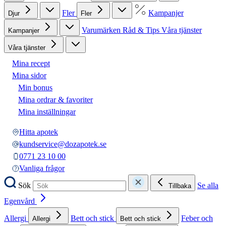
Fler
Kampanjer
Djur
Fler
Varumärken
Råd & Tips
Våra tjänster
Kampanjer
Våra tjänster
Mina recept
Mina sidor
Min bonus
Mina ordrar & favoriter
Mina inställningar
Hitta apotek
kundservice@dozapotek.se
0771 23 10 00
Vanliga frågor
Sök
Se alla
Tillbaka
Egenvård
Allergi
Bett och stick
Feber och
Allergi
Bett och stick