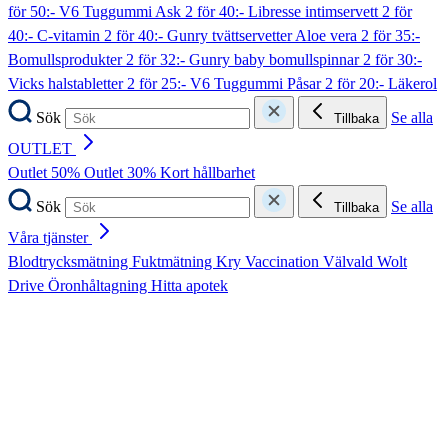
för 50:- V6 Tuggummi Ask
2 för 40:- Libresse intimservett
2 för
40:- C-vitamin
2 för 40:- Gunry tvättservetter Aloe vera
2 för 35:-
Bomullsprodukter
2 för 32:- Gunry baby bomullspinnar
2 för 30:-
Vicks halstabletter
2 för 25:- V6 Tuggummi Påsar
2 för 20:- Läkerol
Sök
Se alla
Tillbaka
OUTLET
Outlet 50%
Outlet 30%
Kort hållbarhet
Sök
Se alla
Tillbaka
Våra tjänster
Blodtrycksmätning
Fuktmätning
Kry
Vaccination
Välvald
Wolt
Drive
Öronhåltagning
Hitta apotek