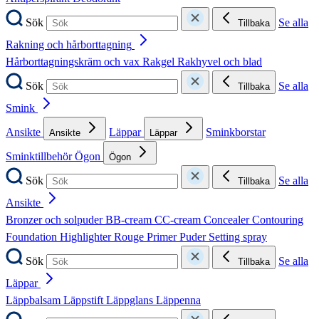
Sök
Se alla
Tillbaka
Rakning och hårborttagning
Hårborttagningskräm och vax
Rakgel
Rakhyvel och blad
Sök
Se alla
Tillbaka
Smink
Ansikte
Läppar
Sminkborstar
Ansikte
Läppar
Sminktillbehör
Ögon
Ögon
Sök
Se alla
Tillbaka
Ansikte
Bronzer och solpuder
BB-cream
CC-cream
Concealer
Contouring
Foundation
Highlighter
Rouge
Primer
Puder
Setting spray
Sök
Se alla
Tillbaka
Läppar
Läppbalsam
Läppstift
Läppglans
Läppenna