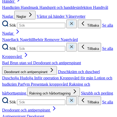
Händer
Handkräm
Handmask
Handsprit och handdesinfektion
Handtvål
Naglar
Vårtor på händer
Våtservetter
Naglar
Sök
Se alla
Tillbaka
Naglar
Nagellack
Nageltillbehör
Remover
Nagelvård
Sök
Se alla
Tillbaka
Kroppsvård
Bad
Brun utan sol
Deodorant och antiperspirant
Duschkräm och duschgel
Deodorant och antiperspirant
Duscholja
Hudolja
Inför operation
Kroppsvård för män
Lotion och
hudkräm
Parfym
Presentask kroppsvård
Rakning och
hårborttagning
Skrubb och peeling
Rakning och hårborttagning
Sök
Se alla
Tillbaka
Deodorant och antiperspirant
Antiperspirant
Deodorant