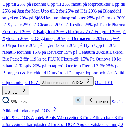
Upp till 25% på skönhet
Upp till 25% rabatt på fotprodukter
Upp till
25% på Just for Men
Upp till 2 för 25% på Hår
20% på Blomdahl
smycken
20% på Sjö&Hav utomhusprodukter
25% på Carmex
20%
på Systane
25% på Cicamed
20% på Kestine
25% på Elexir Pharma
Epsomsalt
20% på Baby foot
20% vid köp av 2 på Fungoral
20% på
Xylocain
20% på Geggamoja
20% på Dermaceutic
20% på Q+A
20% på Trixie
20% på Tiger Balsam
20% på Hylo
Upp till 20%
rabatt Nicotinell
15% på Revaxör
15% på Centaura
20kr/st Läkerol
Big Pack
2 för 119 kr på FLUX Flourskölj
15% På Otinova
10 kr
rabatt på Teppix
20% på magprodukter från Eternal
2 för 25% på
Bioregena & Beachkind
Djurvård - Fästingar, loppor och löss
Alltid
erbjudande på DOZ
OUTLET
Alltid erbjudande på DOZ
OUTLET
Sök
Se alla
Tillbaka
Alltid erbjudande på DOZ
6 för 99:- DOZ Apotek Bebis Våtservetter
3 för 2 Allevo bars
3 för
2 Salvequick barnplåster
2 för 85:- DOZ Apotek vätskeersättning
2