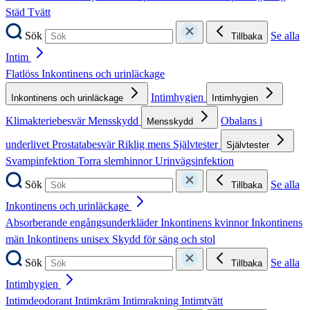
Städ
Tvätt
Sök
Se alla
Tillbaka
Intim
Flatlöss
Inkontinens och urinläckage
Intimhygien
Inkontinens och urinläckage
Intimhygien
Klimakteriebesvär
Mensskydd
Obalans i
Mensskydd
underlivet
Prostatabesvär
Riklig mens
Självtester
Självtester
Svampinfektion
Torra slemhinnor
Urinvägsinfektion
Sök
Se alla
Tillbaka
Inkontinens och urinläckage
Absorberande engångsunderkläder
Inkontinens kvinnor
Inkontinens
män
Inkontinens unisex
Skydd för säng och stol
Sök
Se alla
Tillbaka
Intimhygien
Intimdeodorant
Intimkräm
Intimrakning
Intimtvätt