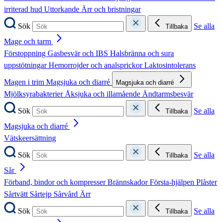
irriterad hud
Uttorkande
Ärr och bristningar
Sök
Se alla
Tillbaka
Mage och tarm
Förstoppning
Gasbesvär och IBS
Halsbränna och sura
uppstötningar
Hemorrojder och analsprickor
Laktosintolerans
Magen i trim
Magsjuka och diarré
Magsjuka och diarré
Mjölksyrabakterier
Åksjuka och illamående
Ändtarmsbesvär
Sök
Se alla
Tillbaka
Magsjuka och diarré
Vätskeersättning
Sök
Se alla
Tillbaka
Sår
Förband, bindor och kompresser
Brännskador
Första-hjälpen
Plåster
Sårtvätt
Sårtejp
Sårvård
Ärr
Sök
Se alla
Tillbaka