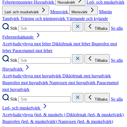
Febertermometer
Huvudvärk
Led- och muskelvärk
Huvudvärk
Mensvärk
Migrän
Led- och muskelvärk
Mensvärk
Tandvärk
Träning och träningsvärk
Värmande och kylande
Sök
Se alla
Tillbaka
Febernedsättande
Acetylsalicylsyra mot feber
Diklofenak mot feber
Ibuprofen mot
feber
Paracetamol mot feber
Sök
Se alla
Tillbaka
Huvudvärk
Acetylsalicylsyra mot huvudvärk
Diklofenak mot huvudvärk
Ibuprofen mot huvudvärk
Naproxen mot huvudvärk
Paracetamol
mot huvudvärk
Sök
Se alla
Tillbaka
Led- och muskelvärk
Acetylsalicylsyra (led- & muskelv.)
Diklofenak (led- & muskelvärk)
Ibuprofen (led- & muskelvärk)
Naproxen (led- & muskelvärk)