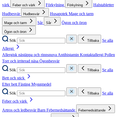
värk
Förkylning
Halstabletter
Feber och värk
Förkylning
Hudbesvär
Husapotek
Mage och tarm
Hudbesvär
Sår
Ögon och öron
Mage och tarm
Sår
Ögon och öron
Sök
Se alla
Tillbaka
Allergi
Allergisk nästäppa och rinnsnuva
Antihistamin
Kontaktallergi
Pollen
Torr och irriterad näsa
Ögonbesvär
Sök
Se alla
Tillbaka
Bett och stick
Efter bett
Fästing
Myggmedel
Sök
Se alla
Tillbaka
Feber och värk
Artros och ledbesvär
Barn
Febernedsättande
Febernedsättande