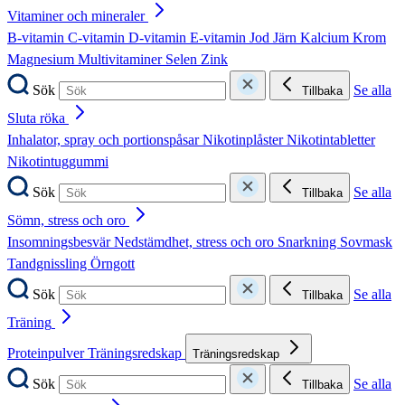
Vitaminer och mineraler
B-vitamin
C-vitamin
D-vitamin
E-vitamin
Jod
Järn
Kalcium
Krom
Magnesium
Multivitaminer
Selen
Zink
Sök
Se alla
Tillbaka
Sluta röka
Inhalator, spray och portionspåsar
Nikotinplåster
Nikotintabletter
Nikotintuggummi
Sök
Se alla
Tillbaka
Sömn, stress och oro
Insomningsbesvär
Nedstämdhet, stress och oro
Snarkning
Sovmask
Tandgnissling
Örngott
Sök
Se alla
Tillbaka
Träning
Proteinpulver
Träningsredskap
Träningsredskap
Sök
Se alla
Tillbaka