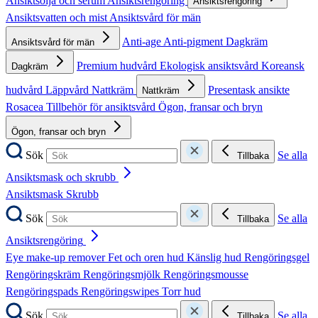
Ansiktsolja och serum
Ansiktsrengöring
Ansiktsrengöring
Ansiktsvatten och mist
Ansiktsvård för män
Anti-age
Anti-pigment
Dagkräm
Ansiktsvård för män
Premium hudvård
Ekologisk ansiktsvård
Koreansk
Dagkräm
hudvård
Läppvård
Nattkräm
Presentask ansikte
Nattkräm
Rosacea
Tillbehör för ansiktsvård
Ögon, fransar och bryn
Ögon, fransar och bryn
Sök
Se alla
Tillbaka
Ansiktsmask och skrubb
Ansiktsmask
Skrubb
Sök
Se alla
Tillbaka
Ansiktsrengöring
Eye make-up remover
Fet och oren hud
Känslig hud
Rengöringsgel
Rengöringskräm
Rengöringsmjölk
Rengöringsmousse
Rengöringspads
Rengöringswipes
Torr hud
Sök
Se alla
Tillbaka