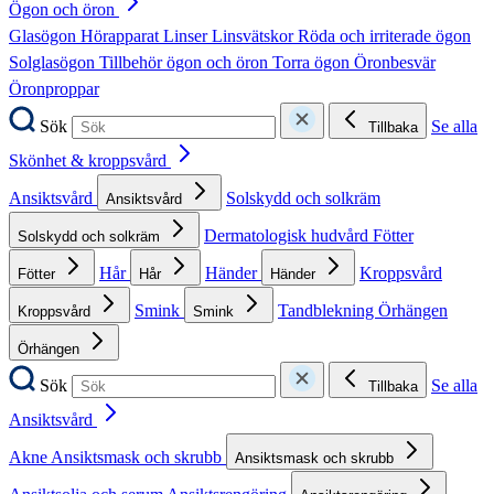
Ögon och öron
Glasögon
Hörapparat
Linser
Linsvätskor
Röda och irriterade ögon
Solglasögon
Tillbehör ögon och öron
Torra ögon
Öronbesvär
Öronproppar
Sök
Se alla
Tillbaka
Skönhet & kroppsvård
Ansiktsvård
Solskydd och solkräm
Ansiktsvård
Dermatologisk hudvård
Fötter
Solskydd och solkräm
Hår
Händer
Kroppsvård
Fötter
Hår
Händer
Smink
Tandblekning
Örhängen
Kroppsvård
Smink
Örhängen
Sök
Se alla
Tillbaka
Ansiktsvård
Akne
Ansiktsmask och skrubb
Ansiktsmask och skrubb