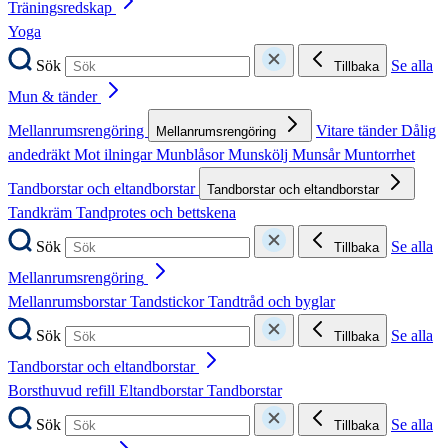
Träningsredskap
Yoga
Sök
Se alla
Tillbaka
Mun & tänder
Mellanrumsrengöring
Vitare tänder
Dålig
Mellanrumsrengöring
andedräkt
Mot ilningar
Munblåsor
Munskölj
Munsår
Muntorrhet
Tandborstar och eltandborstar
Tandborstar och eltandborstar
Tandkräm
Tandprotes och bettskena
Sök
Se alla
Tillbaka
Mellanrumsrengöring
Mellanrumsborstar
Tandstickor
Tandtråd och byglar
Sök
Se alla
Tillbaka
Tandborstar och eltandborstar
Borsthuvud refill
Eltandborstar
Tandborstar
Sök
Se alla
Tillbaka