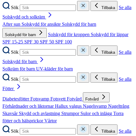
Sök
Se alla
Tillbaka
Solskydd och solkräm
After sun
Solskydd för ansikte
Solskydd för barn
Solskydd för kroppen
Solskydd för läppar
Solskydd för barn
SPF 15-25
SPF 30
SPF 50
SPF 100
Sök
Se alla
Tillbaka
Solskydd för barn
Solkräm för barn
UV-kläder för barn
Sök
Se alla
Tillbaka
Fötter
Diabetesfötter
Fotsvamp
Fotsvett
Fotvård
Fotvård
Förhårdnader och liktornar
Hallux valgus
Nagelsvamp
Nageltrång
Skavsår
Skydd och avlastning
Strumpor
Sulor och inlägg
Torra
fötter och hälsprickor
Vårtor
Sök
Se alla
Tillbaka