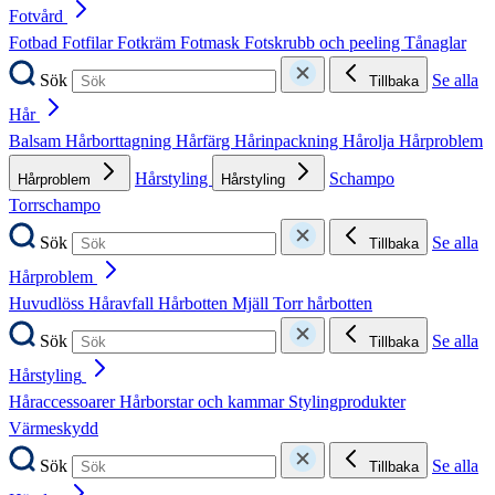
Fotvård
Fotbad
Fotfilar
Fotkräm
Fotmask
Fotskrubb och peeling
Tånaglar
Sök
Se alla
Tillbaka
Hår
Balsam
Hårborttagning
Hårfärg
Hårinpackning
Hårolja
Hårproblem
Hårstyling
Schampo
Hårproblem
Hårstyling
Torrschampo
Sök
Se alla
Tillbaka
Hårproblem
Huvudlöss
Håravfall
Hårbotten
Mjäll
Torr hårbotten
Sök
Se alla
Tillbaka
Hårstyling
Håraccessoarer
Hårborstar och kammar
Stylingprodukter
Värmeskydd
Sök
Se alla
Tillbaka