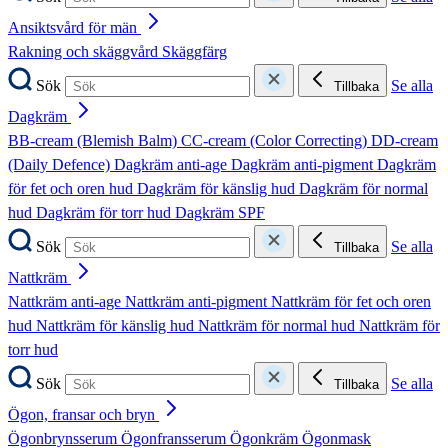
Ansiktsvård för män
Rakning och skäggvård
Skäggfärg
Sök
Se alla
Tillbaka
Dagkräm
BB-cream (Blemish Balm)
CC-cream (Color Correcting)
DD-cream
(Daily Defence)
Dagkräm anti-age
Dagkräm anti-pigment
Dagkräm
för fet och oren hud
Dagkräm för känslig hud
Dagkräm för normal
hud
Dagkräm för torr hud
Dagkräm SPF
Sök
Se alla
Tillbaka
Nattkräm
Nattkräm anti-age
Nattkräm anti-pigment
Nattkräm för fet och oren
hud
Nattkräm för känslig hud
Nattkräm för normal hud
Nattkräm för
torr hud
Sök
Se alla
Tillbaka
Ögon, fransar och bryn
Ögonbrynsserum
Ögonfransserum
Ögonkräm
Ögonmask