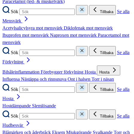
Paracetamol (led- & muskelvärk)
Sök
Se alla
Tillbaka
Mensvärk
Acetylsalicylsyra mot mensvärk
Diklofenak mot mensvärk
Ibuprofen mot mensvärk
Naproxen mot mensvärk
Paracetamol mot
mensvärk
Sök
Se alla
Tillbaka
Förkylning
Bihåleinflammation
Förebygger förkylning
Hosta
Hosta
Influensa
Nästäppa och rinnsnuva
Ont i halsen
Torr i näsan
Sök
Se alla
Tillbaka
Hosta
Hostdämpande
Slemlösande
Sök
Se alla
Tillbaka
Hudbesvär
Blåmärken och åderbråck
Eksem
Mjukgörande
Svalkande
Torr och