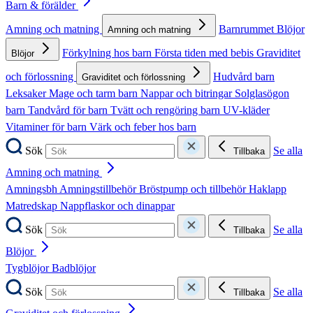
Barn & förälder
Amning och matning
Barnrummet
Blöjor
Amning och matning
Förkylning hos barn
Första tiden med bebis
Graviditet
Blöjor
och förlossning
Hudvård barn
Graviditet och förlossning
Leksaker
Mage och tarm barn
Nappar och bitringar
Solglasögon
barn
Tandvård för barn
Tvätt och rengöring barn
UV-kläder
Vitaminer för barn
Värk och feber hos barn
Sök
Se alla
Tillbaka
Amning och matning
Amningsbh
Amningstillbehör
Bröstpump och tillbehör
Haklapp
Matredskap
Nappflaskor och dinappar
Sök
Se alla
Tillbaka
Blöjor
Tygblöjor
Badblöjor
Sök
Se alla
Tillbaka