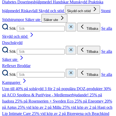
Diabetes
Doseringshjälpmedel
Handskar
Munskydd
Praktiska
hjälpmedel
Riskavfall
Skydd och stöd
Stomi
Skydd och stöd
Stödstrumpor
Säker ute
Säker ute
Sök
Se alla
Tillbaka
Skydd och stöd
Duschskydd
Sök
Se alla
Tillbaka
Säker ute
Reflexer
Broddar
Sök
Se alla
Tillbaka
Kampanjer
Upp till 40% på solskydd
3 för 2 på populära DOZ-produkter
30%
på ACO Spotless & Purifying - Medlemserbjudande!
25% på
Isadora
25% på Rosenserien + Sweden Eco
25% på Eneomey
20%
på Aptus
25% vid köp av 2 på Millu
25% vid köp av 2 på Hagi och
Lip Intimate Care
25% vid köp av 2 på Bioregena och Beachkind