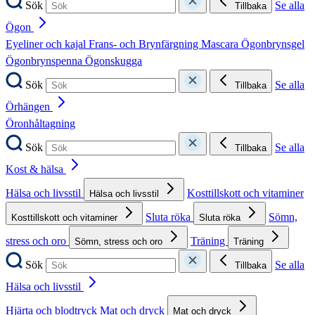
Sök
Se alla
Tillbaka
Ögon
Eyeliner och kajal
Frans- och Brynfärgning
Mascara
Ögonbrynsgel
Ögonbrynspenna
Ögonskugga
Sök
Se alla
Tillbaka
Örhängen
Öronhåltagning
Sök
Se alla
Tillbaka
Kost & hälsa
Hälsa och livsstil
Kosttillskott och vitaminer
Hälsa och livsstil
Sluta röka
Sömn,
Kosttillskott och vitaminer
Sluta röka
stress och oro
Träning
Sömn, stress och oro
Träning
Sök
Se alla
Tillbaka
Hälsa och livsstil
Hjärta och blodtryck
Mat och dryck
Mat och dryck