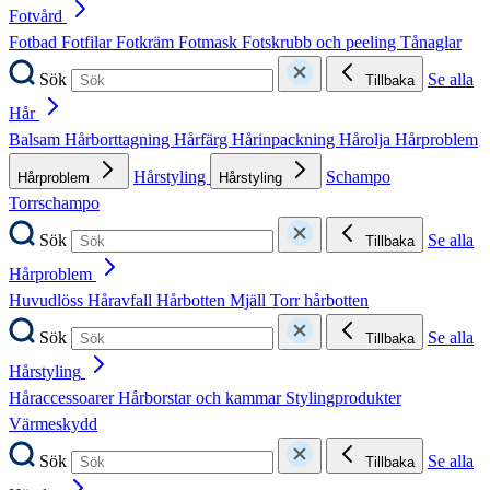
Fotvård
Fotbad
Fotfilar
Fotkräm
Fotmask
Fotskrubb och peeling
Tånaglar
Sök
Se alla
Tillbaka
Hår
Balsam
Hårborttagning
Hårfärg
Hårinpackning
Hårolja
Hårproblem
Hårstyling
Schampo
Hårproblem
Hårstyling
Torrschampo
Sök
Se alla
Tillbaka
Hårproblem
Huvudlöss
Håravfall
Hårbotten
Mjäll
Torr hårbotten
Sök
Se alla
Tillbaka
Hårstyling
Håraccessoarer
Hårborstar och kammar
Stylingprodukter
Värmeskydd
Sök
Se alla
Tillbaka