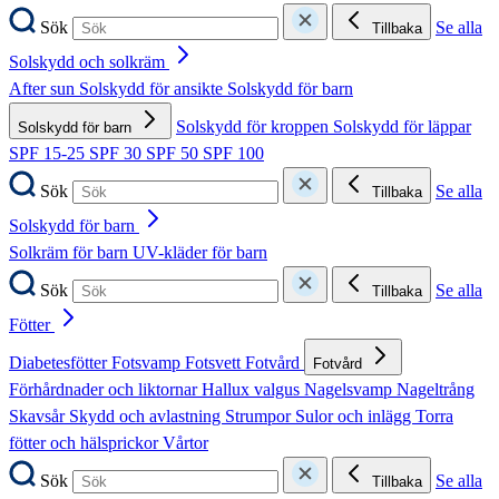
Sök
Se alla
Tillbaka
Solskydd och solkräm
After sun
Solskydd för ansikte
Solskydd för barn
Solskydd för kroppen
Solskydd för läppar
Solskydd för barn
SPF 15-25
SPF 30
SPF 50
SPF 100
Sök
Se alla
Tillbaka
Solskydd för barn
Solkräm för barn
UV-kläder för barn
Sök
Se alla
Tillbaka
Fötter
Diabetesfötter
Fotsvamp
Fotsvett
Fotvård
Fotvård
Förhårdnader och liktornar
Hallux valgus
Nagelsvamp
Nageltrång
Skavsår
Skydd och avlastning
Strumpor
Sulor och inlägg
Torra
fötter och hälsprickor
Vårtor
Sök
Se alla
Tillbaka