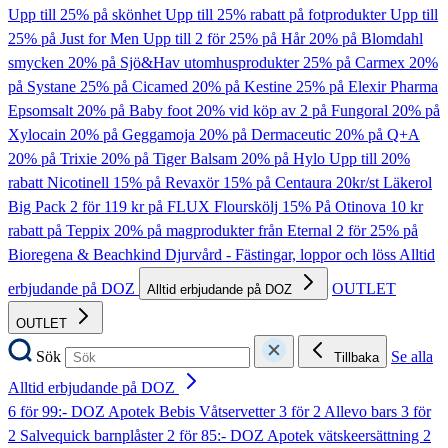
Upp till 25% på skönhet
Upp till 25% rabatt på fotprodukter
Upp till
25% på Just for Men
Upp till 2 för 25% på Hår
20% på Blomdahl
smycken
20% på Sjö&Hav utomhusprodukter
25% på Carmex
20%
på Systane
25% på Cicamed
20% på Kestine
25% på Elexir Pharma
Epsomsalt
20% på Baby foot
20% vid köp av 2 på Fungoral
20% på
Xylocain
20% på Geggamoja
20% på Dermaceutic
20% på Q+A
20% på Trixie
20% på Tiger Balsam
20% på Hylo
Upp till 20%
rabatt Nicotinell
15% på Revaxör
15% på Centaura
20kr/st Läkerol
Big Pack
2 för 119 kr på FLUX Flourskölj
15% På Otinova
10 kr
rabatt på Teppix
20% på magprodukter från Eternal
2 för 25% på
Bioregena & Beachkind
Djurvård - Fästingar, loppor och löss
Alltid
erbjudande på DOZ
OUTLET
Alltid erbjudande på DOZ
OUTLET
Sök
Se alla
Tillbaka
Alltid erbjudande på DOZ
6 för 99:- DOZ Apotek Bebis Våtservetter
3 för 2 Allevo bars
3 för
2 Salvequick barnplåster
2 för 85:- DOZ Apotek vätskeersättning
2