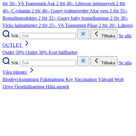
för 50:- V6 Tuggummi Ask
2 för 40:- Libresse intimservett
2 för
40:- C-vitamin
2 för 40:- Gunry tvättservetter Aloe vera
2 för 35:-
Bomullsprodukter
2 för 32:- Gunry baby bomullspinnar
2 för 30:-
Vicks halstabletter
2 för 25:- V6 Tuggummi Påsar
2 för 20:- Läkerol
Sök
Se alla
Tillbaka
OUTLET
Outlet 50%
Outlet 30%
Kort hållbarhet
Sök
Se alla
Tillbaka
Våra tjänster
Blodtrycksmätning
Fuktmätning
Kry
Vaccination
Välvald
Wolt
Drive
Öronhåltagning
Hitta apotek