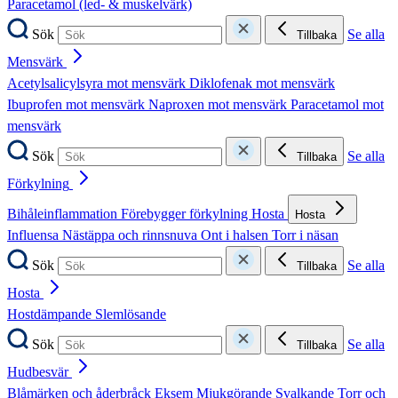
Paracetamol (led- & muskelvärk)
Sök
Se alla
Tillbaka
Mensvärk
Acetylsalicylsyra mot mensvärk
Diklofenak mot mensvärk
Ibuprofen mot mensvärk
Naproxen mot mensvärk
Paracetamol mot
mensvärk
Sök
Se alla
Tillbaka
Förkylning
Bihåleinflammation
Förebygger förkylning
Hosta
Hosta
Influensa
Nästäppa och rinnsnuva
Ont i halsen
Torr i näsan
Sök
Se alla
Tillbaka
Hosta
Hostdämpande
Slemlösande
Sök
Se alla
Tillbaka
Hudbesvär
Blåmärken och åderbråck
Eksem
Mjukgörande
Svalkande
Torr och