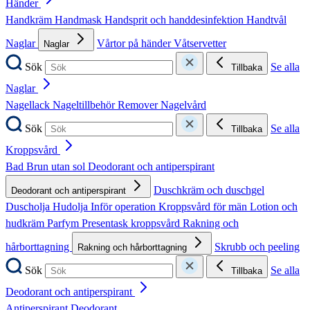
Händer
Handkräm
Handmask
Handsprit och handdesinfektion
Handtvål
Naglar
Vårtor på händer
Våtservetter
Naglar
Sök
Se alla
Tillbaka
Naglar
Nagellack
Nageltillbehör
Remover
Nagelvård
Sök
Se alla
Tillbaka
Kroppsvård
Bad
Brun utan sol
Deodorant och antiperspirant
Duschkräm och duschgel
Deodorant och antiperspirant
Duscholja
Hudolja
Inför operation
Kroppsvård för män
Lotion och
hudkräm
Parfym
Presentask kroppsvård
Rakning och
hårborttagning
Skrubb och peeling
Rakning och hårborttagning
Sök
Se alla
Tillbaka
Deodorant och antiperspirant
Antiperspirant
Deodorant