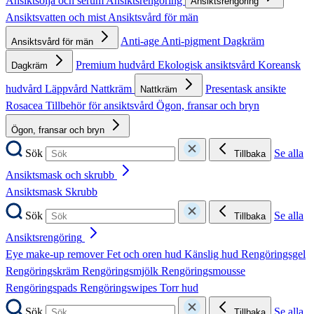
Ansiktsolja och serum
Ansiktsrengöring
Ansiktsrengöring
Ansiktsvatten och mist
Ansiktsvård för män
Anti-age
Anti-pigment
Dagkräm
Ansiktsvård för män
Premium hudvård
Ekologisk ansiktsvård
Koreansk
Dagkräm
hudvård
Läppvård
Nattkräm
Presentask ansikte
Nattkräm
Rosacea
Tillbehör för ansiktsvård
Ögon, fransar och bryn
Ögon, fransar och bryn
Sök
Se alla
Tillbaka
Ansiktsmask och skrubb
Ansiktsmask
Skrubb
Sök
Se alla
Tillbaka
Ansiktsrengöring
Eye make-up remover
Fet och oren hud
Känslig hud
Rengöringsgel
Rengöringskräm
Rengöringsmjölk
Rengöringsmousse
Rengöringspads
Rengöringswipes
Torr hud
Sök
Se alla
Tillbaka