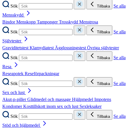
Sök
Se alla
Tillbaka
Mensskydd
Bindor
Menskopp
Tamponger
Trosskydd
Menstrosa
Sök
Se alla
Tillbaka
Självtester
Graviditetstest
Klamydiatest
Ägglossningstest
Övriga självtester
Sök
Se alla
Tillbaka
Resa
Reseapotek
Reseförpackningar
Sök
Se alla
Tillbaka
Sex och lust
Akut-p-piller
Glidmedel och massage
Hjälpmedel
Impotens
Kondomer
Kosttillskott inom sex och lust
Sexleksaker
Sök
Se alla
Tillbaka
Stöd och hjälpmedel