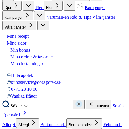
Fler
Kampanjer
Djur
Fler
Varumärken
Råd & Tips
Våra tjänster
Kampanjer
Våra tjänster
Mina recept
Mina sidor
Min bonus
Mina ordrar & favoriter
Mina inställningar
Hitta apotek
kundservice@dozapotek.se
0771 23 10 00
Vanliga frågor
Sök
Se alla
Tillbaka
Egenvård
Allergi
Bett och stick
Feber och
Allergi
Bett och stick