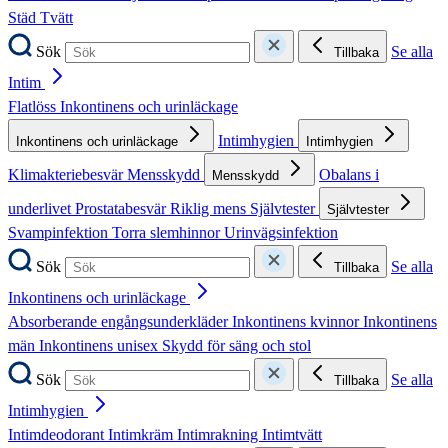
Städ
Tvätt
Sök
Se alla
Tillbaka
Intim
Flatlöss
Inkontinens och urinläckage
Intimhygien
Inkontinens och urinläckage
Intimhygien
Klimakteriebesvär
Mensskydd
Obalans i
Mensskydd
underlivet
Prostatabesvär
Riklig mens
Självtester
Självtester
Svampinfektion
Torra slemhinnor
Urinvägsinfektion
Sök
Se alla
Tillbaka
Inkontinens och urinläckage
Absorberande engångsunderkläder
Inkontinens kvinnor
Inkontinens
män
Inkontinens unisex
Skydd för säng och stol
Sök
Se alla
Tillbaka
Intimhygien
Intimdeodorant
Intimkräm
Intimrakning
Intimtvätt