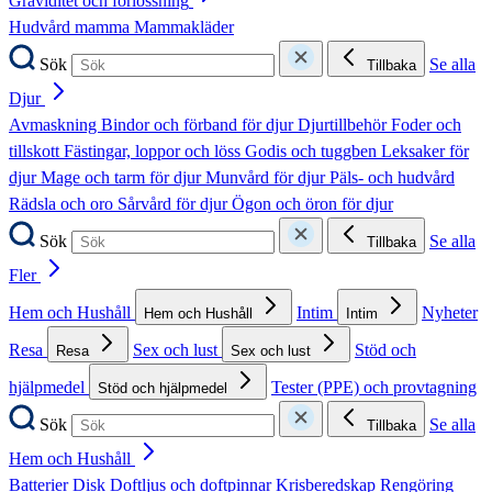
Graviditet och förlossning
Hudvård mamma
Mammakläder
Sök
Se alla
Tillbaka
Djur
Avmaskning
Bindor och förband för djur
Djurtillbehör
Foder och
tillskott
Fästingar, loppor och löss
Godis och tuggben
Leksaker för
djur
Mage och tarm för djur
Munvård för djur
Päls- och hudvård
Rädsla och oro
Sårvård för djur
Ögon och öron för djur
Sök
Se alla
Tillbaka
Fler
Hem och Hushåll
Intim
Nyheter
Hem och Hushåll
Intim
Resa
Sex och lust
Stöd och
Resa
Sex och lust
hjälpmedel
Tester (PPE) och provtagning
Stöd och hjälpmedel
Sök
Se alla
Tillbaka
Hem och Hushåll
Batterier
Disk
Doftljus och doftpinnar
Krisberedskap
Rengöring