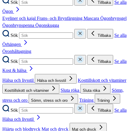
Sök
Se alla
Tillbaka
Ögon
Eyeliner och kajal
Frans- och Brynfärgning
Mascara
Ögonbrynsgel
Ögonbrynspenna
Ögonskugga
Sök
Se alla
Tillbaka
Örhängen
Öronhåltagning
Sök
Se alla
Tillbaka
Kost & hälsa
Hälsa och livsstil
Kosttillskott och vitaminer
Hälsa och livsstil
Sluta röka
Sömn,
Kosttillskott och vitaminer
Sluta röka
stress och oro
Träning
Sömn, stress och oro
Träning
Sök
Se alla
Tillbaka
Hälsa och livsstil
Hjärta och blodtryck
Mat och dryck
Mat och dryck