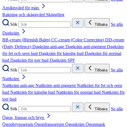
Ansiktsvård för män
Rakning och skäggvård
Skäggfärg
Sök
Se alla
Tillbaka
Dagkräm
BB-cream (Blemish Balm)
CC-cream (Color Correcting)
DD-cream
(Daily Defence)
Dagkräm anti-age
Dagkräm anti-pigment
Dagkräm
för fet och oren hud
Dagkräm för känslig hud
Dagkräm för normal
hud
Dagkräm för torr hud
Dagkräm SPF
Sök
Se alla
Tillbaka
Nattkräm
Nattkräm anti-age
Nattkräm anti-pigment
Nattkräm för fet och oren
hud
Nattkräm för känslig hud
Nattkräm för normal hud
Nattkräm för
torr hud
Sök
Se alla
Tillbaka
Ögon, fransar och bryn
Ögonbrynsserum
Ögonfransserum
Ögonkräm
Ögonmask