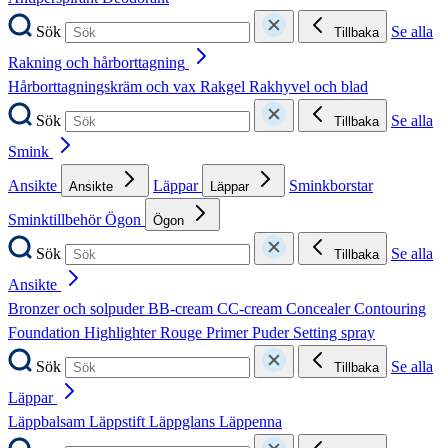
Sök
Se alla
Tillbaka
Rakning och hårborttagning
Hårborttagningskräm och vax
Rakgel
Rakhyvel och blad
Sök
Se alla
Tillbaka
Smink
Ansikte
Läppar
Sminkborstar
Ansikte
Läppar
Sminktillbehör
Ögon
Ögon
Sök
Se alla
Tillbaka
Ansikte
Bronzer och solpuder
BB-cream
CC-cream
Concealer
Contouring
Foundation
Highlighter
Rouge
Primer
Puder
Setting spray
Sök
Se alla
Tillbaka
Läppar
Läppbalsam
Läppstift
Läppglans
Läppenna