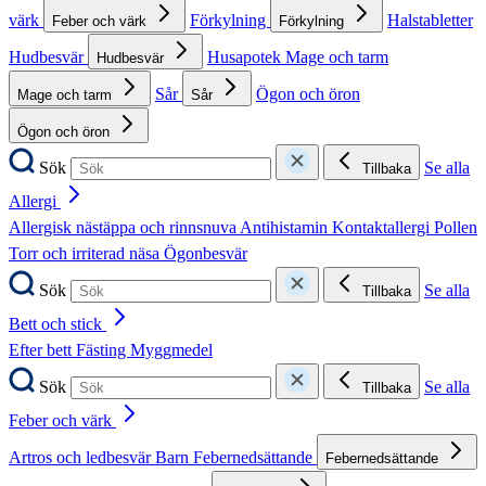
värk
Förkylning
Halstabletter
Feber och värk
Förkylning
Hudbesvär
Husapotek
Mage och tarm
Hudbesvär
Sår
Ögon och öron
Mage och tarm
Sår
Ögon och öron
Sök
Se alla
Tillbaka
Allergi
Allergisk nästäppa och rinnsnuva
Antihistamin
Kontaktallergi
Pollen
Torr och irriterad näsa
Ögonbesvär
Sök
Se alla
Tillbaka
Bett och stick
Efter bett
Fästing
Myggmedel
Sök
Se alla
Tillbaka
Feber och värk
Artros och ledbesvär
Barn
Febernedsättande
Febernedsättande