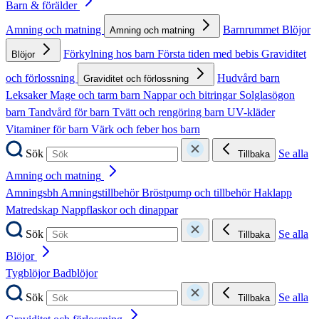
Barn & förälder
Amning och matning
Barnrummet
Blöjor
Amning och matning
Förkylning hos barn
Första tiden med bebis
Graviditet
Blöjor
och förlossning
Hudvård barn
Graviditet och förlossning
Leksaker
Mage och tarm barn
Nappar och bitringar
Solglasögon
barn
Tandvård för barn
Tvätt och rengöring barn
UV-kläder
Vitaminer för barn
Värk och feber hos barn
Sök
Se alla
Tillbaka
Amning och matning
Amningsbh
Amningstillbehör
Bröstpump och tillbehör
Haklapp
Matredskap
Nappflaskor och dinappar
Sök
Se alla
Tillbaka
Blöjor
Tygblöjor
Badblöjor
Sök
Se alla
Tillbaka