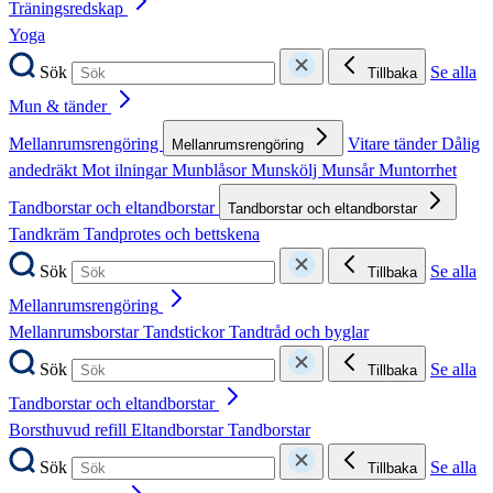
Träningsredskap
Yoga
Sök
Se alla
Tillbaka
Mun & tänder
Mellanrumsrengöring
Vitare tänder
Dålig
Mellanrumsrengöring
andedräkt
Mot ilningar
Munblåsor
Munskölj
Munsår
Muntorrhet
Tandborstar och eltandborstar
Tandborstar och eltandborstar
Tandkräm
Tandprotes och bettskena
Sök
Se alla
Tillbaka
Mellanrumsrengöring
Mellanrumsborstar
Tandstickor
Tandtråd och byglar
Sök
Se alla
Tillbaka
Tandborstar och eltandborstar
Borsthuvud refill
Eltandborstar
Tandborstar
Sök
Se alla
Tillbaka