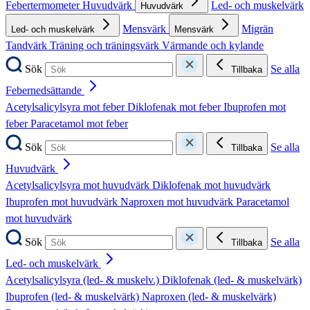
Febertermometer
Huvudvärk
Led- och muskelvärk
Huvudvärk
Mensvärk
Migrän
Led- och muskelvärk
Mensvärk
Tandvärk
Träning och träningsvärk
Värmande och kylande
Sök
Se alla
Tillbaka
Febernedsättande
Acetylsalicylsyra mot feber
Diklofenak mot feber
Ibuprofen mot
feber
Paracetamol mot feber
Sök
Se alla
Tillbaka
Huvudvärk
Acetylsalicylsyra mot huvudvärk
Diklofenak mot huvudvärk
Ibuprofen mot huvudvärk
Naproxen mot huvudvärk
Paracetamol
mot huvudvärk
Sök
Se alla
Tillbaka
Led- och muskelvärk
Acetylsalicylsyra (led- & muskelv.)
Diklofenak (led- & muskelvärk)
Ibuprofen (led- & muskelvärk)
Naproxen (led- & muskelvärk)