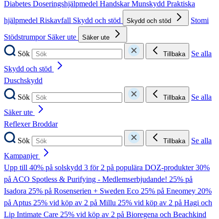
Diabetes
Doseringshjälpmedel
Handskar
Munskydd
Praktiska
hjälpmedel
Riskavfall
Skydd och stöd
Stomi
Skydd och stöd
Stödstrumpor
Säker ute
Säker ute
Sök
Se alla
Tillbaka
Skydd och stöd
Duschskydd
Sök
Se alla
Tillbaka
Säker ute
Reflexer
Broddar
Sök
Se alla
Tillbaka
Kampanjer
Upp till 40% på solskydd
3 för 2 på populära DOZ-produkter
30%
på ACO Spotless & Purifying - Medlemserbjudande!
25% på
Isadora
25% på Rosenserien + Sweden Eco
25% på Eneomey
20%
på Aptus
25% vid köp av 2 på Millu
25% vid köp av 2 på Hagi och
Lip Intimate Care
25% vid köp av 2 på Bioregena och Beachkind