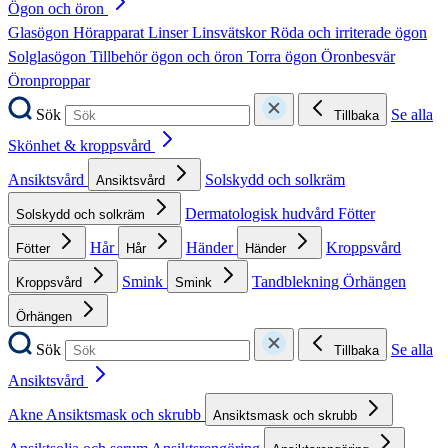
Ögon och öron
Glasögon
Hörapparat
Linser
Linsvätskor
Röda och irriterade ögon
Solglasögon
Tillbehör ögon och öron
Torra ögon
Öronbesvär
Öronproppar
Sök
Se alla
Tillbaka
Skönhet & kroppsvård
Ansiktsvård
Solskydd och solkräm
Ansiktsvård
Dermatologisk hudvård
Fötter
Solskydd och solkräm
Hår
Händer
Kroppsvård
Fötter
Hår
Händer
Smink
Tandblekning
Örhängen
Kroppsvård
Smink
Örhängen
Sök
Se alla
Tillbaka
Ansiktsvård
Akne
Ansiktsmask och skrubb
Ansiktsmask och skrubb