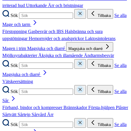
irriterad hud
Uttorkande
Ärr och bristningar
Sök
Se alla
Tillbaka
Mage och tarm
Förstoppning
Gasbesvär och IBS
Halsbränna och sura
uppstötningar
Hemorrojder och analsprickor
Laktosintolerans
Magen i trim
Magsjuka och diarré
Magsjuka och diarré
Mjölksyrabakterier
Åksjuka och illamående
Ändtarmsbesvär
Sök
Se alla
Tillbaka
Magsjuka och diarré
Vätskeersättning
Sök
Se alla
Tillbaka
Sår
Förband, bindor och kompresser
Brännskador
Första-hjälpen
Plåster
Sårtvätt
Sårtejp
Sårvård
Ärr
Sök
Se alla
Tillbaka