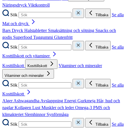
Näringsdryck
Viktkontroll
Sök
Se alla
Tillbaka
Mat och dryck
Bars
Dryck
Halstabletter
Smaksättning och sötning
Snacks och
godis
Superfood
Tuggummi
Glutenfritt
Sök
Se alla
Tillbaka
Kosttillskott och vitaminer
Kosttillskott
Vitaminer och mineraler
Kosttillskott
Vitaminer och mineraler
Sök
Se alla
Tillbaka
Kosttillskott
Alger
Ashwagandha
Avslappning
Energi
Gurkmeja
Hår, hud och
naglar
Kollagen
Lust
Muskler och leder
Omega-3
PMS och
klimakteriet
Slemhinnor
Synförmåga
Sök
Se alla
Tillbaka