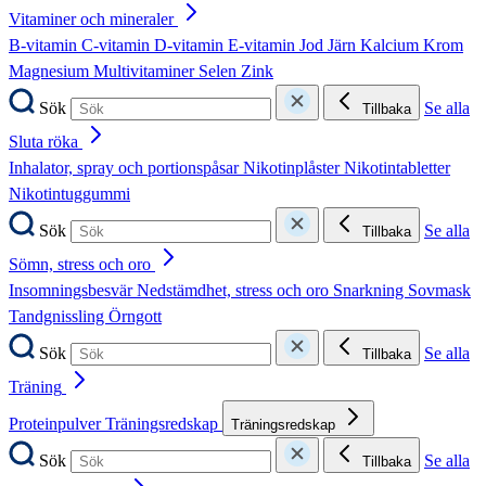
Vitaminer och mineraler
B-vitamin
C-vitamin
D-vitamin
E-vitamin
Jod
Järn
Kalcium
Krom
Magnesium
Multivitaminer
Selen
Zink
Sök
Se alla
Tillbaka
Sluta röka
Inhalator, spray och portionspåsar
Nikotinplåster
Nikotintabletter
Nikotintuggummi
Sök
Se alla
Tillbaka
Sömn, stress och oro
Insomningsbesvär
Nedstämdhet, stress och oro
Snarkning
Sovmask
Tandgnissling
Örngott
Sök
Se alla
Tillbaka
Träning
Proteinpulver
Träningsredskap
Träningsredskap
Sök
Se alla
Tillbaka