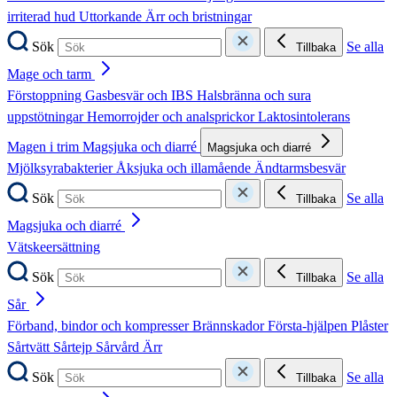
irriterad hud
Uttorkande
Ärr och bristningar
Sök
Se alla
Tillbaka
Mage och tarm
Förstoppning
Gasbesvär och IBS
Halsbränna och sura
uppstötningar
Hemorrojder och analsprickor
Laktosintolerans
Magen i trim
Magsjuka och diarré
Magsjuka och diarré
Mjölksyrabakterier
Åksjuka och illamående
Ändtarmsbesvär
Sök
Se alla
Tillbaka
Magsjuka och diarré
Vätskeersättning
Sök
Se alla
Tillbaka
Sår
Förband, bindor och kompresser
Brännskador
Första-hjälpen
Plåster
Sårtvätt
Sårtejp
Sårvård
Ärr
Sök
Se alla
Tillbaka