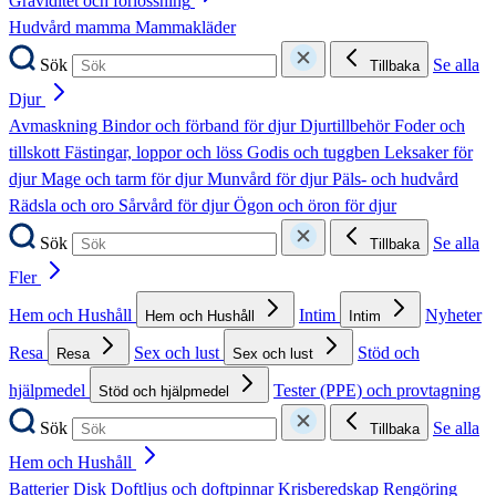
Graviditet och förlossning
Hudvård mamma
Mammakläder
Sök
Se alla
Tillbaka
Djur
Avmaskning
Bindor och förband för djur
Djurtillbehör
Foder och
tillskott
Fästingar, loppor och löss
Godis och tuggben
Leksaker för
djur
Mage och tarm för djur
Munvård för djur
Päls- och hudvård
Rädsla och oro
Sårvård för djur
Ögon och öron för djur
Sök
Se alla
Tillbaka
Fler
Hem och Hushåll
Intim
Nyheter
Hem och Hushåll
Intim
Resa
Sex och lust
Stöd och
Resa
Sex och lust
hjälpmedel
Tester (PPE) och provtagning
Stöd och hjälpmedel
Sök
Se alla
Tillbaka
Hem och Hushåll
Batterier
Disk
Doftljus och doftpinnar
Krisberedskap
Rengöring