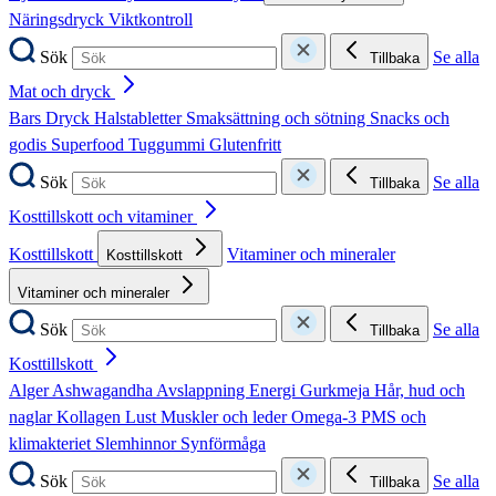
Näringsdryck
Viktkontroll
Sök
Se alla
Tillbaka
Mat och dryck
Bars
Dryck
Halstabletter
Smaksättning och sötning
Snacks och
godis
Superfood
Tuggummi
Glutenfritt
Sök
Se alla
Tillbaka
Kosttillskott och vitaminer
Kosttillskott
Vitaminer och mineraler
Kosttillskott
Vitaminer och mineraler
Sök
Se alla
Tillbaka
Kosttillskott
Alger
Ashwagandha
Avslappning
Energi
Gurkmeja
Hår, hud och
naglar
Kollagen
Lust
Muskler och leder
Omega-3
PMS och
klimakteriet
Slemhinnor
Synförmåga
Sök
Se alla
Tillbaka