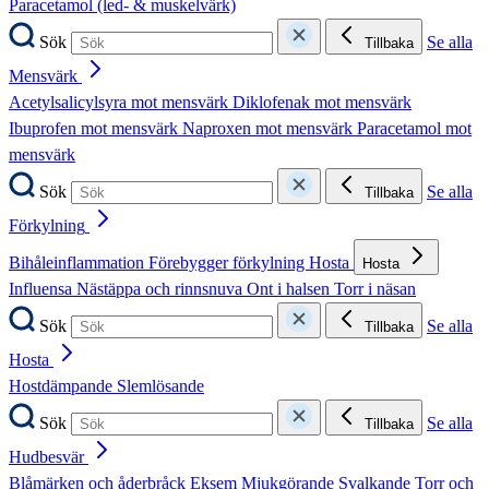
Paracetamol (led- & muskelvärk)
Sök
Se alla
Tillbaka
Mensvärk
Acetylsalicylsyra mot mensvärk
Diklofenak mot mensvärk
Ibuprofen mot mensvärk
Naproxen mot mensvärk
Paracetamol mot
mensvärk
Sök
Se alla
Tillbaka
Förkylning
Bihåleinflammation
Förebygger förkylning
Hosta
Hosta
Influensa
Nästäppa och rinnsnuva
Ont i halsen
Torr i näsan
Sök
Se alla
Tillbaka
Hosta
Hostdämpande
Slemlösande
Sök
Se alla
Tillbaka
Hudbesvär
Blåmärken och åderbråck
Eksem
Mjukgörande
Svalkande
Torr och