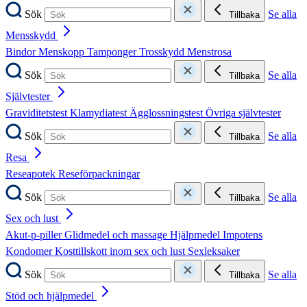
Sök
Se alla
Tillbaka
Mensskydd
Bindor
Menskopp
Tamponger
Trosskydd
Menstrosa
Sök
Se alla
Tillbaka
Självtester
Graviditetstest
Klamydiatest
Ägglossningstest
Övriga självtester
Sök
Se alla
Tillbaka
Resa
Reseapotek
Reseförpackningar
Sök
Se alla
Tillbaka
Sex och lust
Akut-p-piller
Glidmedel och massage
Hjälpmedel
Impotens
Kondomer
Kosttillskott inom sex och lust
Sexleksaker
Sök
Se alla
Tillbaka
Stöd och hjälpmedel