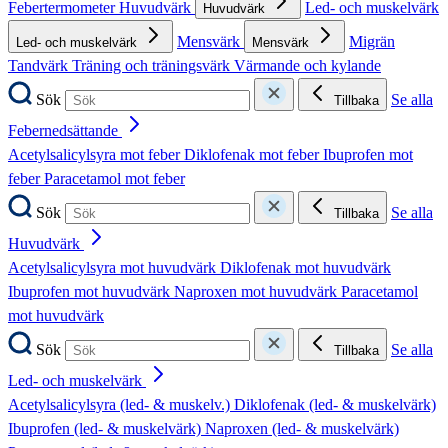
Febertermometer
Huvudvärk
Led- och muskelvärk
Huvudvärk
Mensvärk
Migrän
Led- och muskelvärk
Mensvärk
Tandvärk
Träning och träningsvärk
Värmande och kylande
Sök
Se alla
Tillbaka
Febernedsättande
Acetylsalicylsyra mot feber
Diklofenak mot feber
Ibuprofen mot
feber
Paracetamol mot feber
Sök
Se alla
Tillbaka
Huvudvärk
Acetylsalicylsyra mot huvudvärk
Diklofenak mot huvudvärk
Ibuprofen mot huvudvärk
Naproxen mot huvudvärk
Paracetamol
mot huvudvärk
Sök
Se alla
Tillbaka
Led- och muskelvärk
Acetylsalicylsyra (led- & muskelv.)
Diklofenak (led- & muskelvärk)
Ibuprofen (led- & muskelvärk)
Naproxen (led- & muskelvärk)