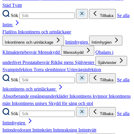
Städ
Tvätt
Sök
Se alla
Tillbaka
Intim
Flatlöss
Inkontinens och urinläckage
Intimhygien
Inkontinens och urinläckage
Intimhygien
Klimakteriebesvär
Mensskydd
Obalans i
Mensskydd
underlivet
Prostatabesvär
Riklig mens
Självtester
Självtester
Svampinfektion
Torra slemhinnor
Urinvägsinfektion
Sök
Se alla
Tillbaka
Inkontinens och urinläckage
Absorberande engångsunderkläder
Inkontinens kvinnor
Inkontinens
män
Inkontinens unisex
Skydd för säng och stol
Sök
Se alla
Tillbaka
Intimhygien
Intimdeodorant
Intimkräm
Intimrakning
Intimtvätt