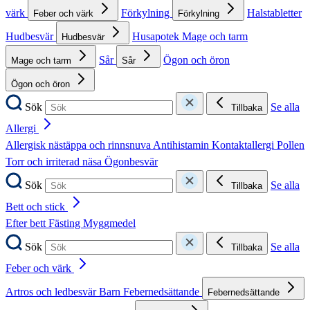
värk
Förkylning
Halstabletter
Feber och värk
Förkylning
Hudbesvär
Husapotek
Mage och tarm
Hudbesvär
Sår
Ögon och öron
Mage och tarm
Sår
Ögon och öron
Sök
Se alla
Tillbaka
Allergi
Allergisk nästäppa och rinnsnuva
Antihistamin
Kontaktallergi
Pollen
Torr och irriterad näsa
Ögonbesvär
Sök
Se alla
Tillbaka
Bett och stick
Efter bett
Fästing
Myggmedel
Sök
Se alla
Tillbaka
Feber och värk
Artros och ledbesvär
Barn
Febernedsättande
Febernedsättande