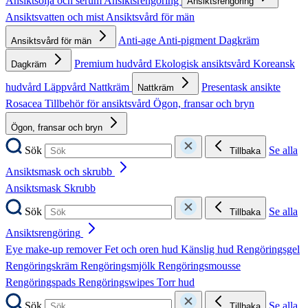
Ansiktsolja och serum
Ansiktsrengöring
Ansiktsrengöring
Ansiktsvatten och mist
Ansiktsvård för män
Anti-age
Anti-pigment
Dagkräm
Ansiktsvård för män
Premium hudvård
Ekologisk ansiktsvård
Koreansk
Dagkräm
hudvård
Läppvård
Nattkräm
Presentask ansikte
Nattkräm
Rosacea
Tillbehör för ansiktsvård
Ögon, fransar och bryn
Ögon, fransar och bryn
Sök
Se alla
Tillbaka
Ansiktsmask och skrubb
Ansiktsmask
Skrubb
Sök
Se alla
Tillbaka
Ansiktsrengöring
Eye make-up remover
Fet och oren hud
Känslig hud
Rengöringsgel
Rengöringskräm
Rengöringsmjölk
Rengöringsmousse
Rengöringspads
Rengöringswipes
Torr hud
Sök
Se alla
Tillbaka