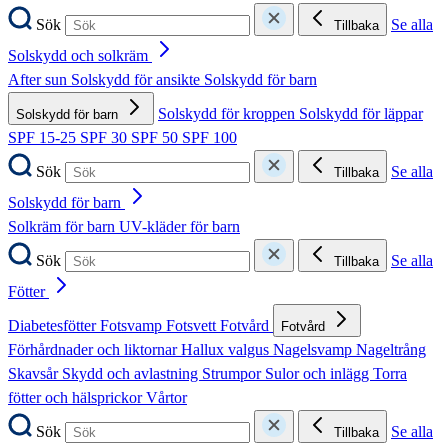
Sök
Se alla
Tillbaka
Solskydd och solkräm
After sun
Solskydd för ansikte
Solskydd för barn
Solskydd för kroppen
Solskydd för läppar
Solskydd för barn
SPF 15-25
SPF 30
SPF 50
SPF 100
Sök
Se alla
Tillbaka
Solskydd för barn
Solkräm för barn
UV-kläder för barn
Sök
Se alla
Tillbaka
Fötter
Diabetesfötter
Fotsvamp
Fotsvett
Fotvård
Fotvård
Förhårdnader och liktornar
Hallux valgus
Nagelsvamp
Nageltrång
Skavsår
Skydd och avlastning
Strumpor
Sulor och inlägg
Torra
fötter och hälsprickor
Vårtor
Sök
Se alla
Tillbaka