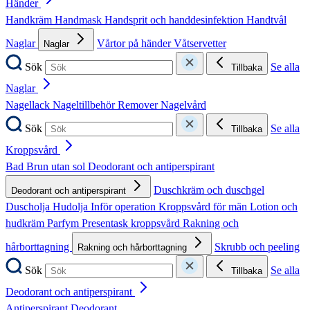
Händer
Handkräm
Handmask
Handsprit och handdesinfektion
Handtvål
Naglar
Vårtor på händer
Våtservetter
Naglar
Sök
Se alla
Tillbaka
Naglar
Nagellack
Nageltillbehör
Remover
Nagelvård
Sök
Se alla
Tillbaka
Kroppsvård
Bad
Brun utan sol
Deodorant och antiperspirant
Duschkräm och duschgel
Deodorant och antiperspirant
Duscholja
Hudolja
Inför operation
Kroppsvård för män
Lotion och
hudkräm
Parfym
Presentask kroppsvård
Rakning och
hårborttagning
Skrubb och peeling
Rakning och hårborttagning
Sök
Se alla
Tillbaka
Deodorant och antiperspirant
Antiperspirant
Deodorant