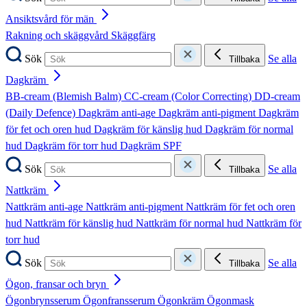
Ansiktsvård för män
Rakning och skäggvård
Skäggfärg
Sök
Se alla
Tillbaka
Dagkräm
BB-cream (Blemish Balm)
CC-cream (Color Correcting)
DD-cream
(Daily Defence)
Dagkräm anti-age
Dagkräm anti-pigment
Dagkräm
för fet och oren hud
Dagkräm för känslig hud
Dagkräm för normal
hud
Dagkräm för torr hud
Dagkräm SPF
Sök
Se alla
Tillbaka
Nattkräm
Nattkräm anti-age
Nattkräm anti-pigment
Nattkräm för fet och oren
hud
Nattkräm för känslig hud
Nattkräm för normal hud
Nattkräm för
torr hud
Sök
Se alla
Tillbaka
Ögon, fransar och bryn
Ögonbrynsserum
Ögonfransserum
Ögonkräm
Ögonmask