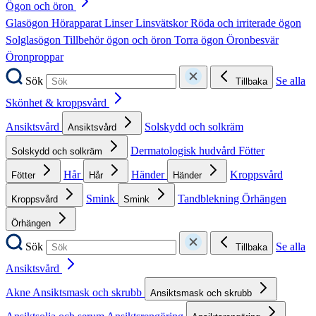
Ögon och öron
Glasögon
Hörapparat
Linser
Linsvätskor
Röda och irriterade ögon
Solglasögon
Tillbehör ögon och öron
Torra ögon
Öronbesvär
Öronproppar
Sök
Se alla
Tillbaka
Skönhet & kroppsvård
Ansiktsvård
Solskydd och solkräm
Ansiktsvård
Dermatologisk hudvård
Fötter
Solskydd och solkräm
Hår
Händer
Kroppsvård
Fötter
Hår
Händer
Smink
Tandblekning
Örhängen
Kroppsvård
Smink
Örhängen
Sök
Se alla
Tillbaka
Ansiktsvård
Akne
Ansiktsmask och skrubb
Ansiktsmask och skrubb