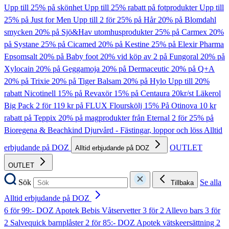
Upp till 25% på skönhet
Upp till 25% rabatt på fotprodukter
Upp till
25% på Just for Men
Upp till 2 för 25% på Hår
20% på Blomdahl
smycken
20% på Sjö&Hav utomhusprodukter
25% på Carmex
20%
på Systane
25% på Cicamed
20% på Kestine
25% på Elexir Pharma
Epsomsalt
20% på Baby foot
20% vid köp av 2 på Fungoral
20% på
Xylocain
20% på Geggamoja
20% på Dermaceutic
20% på Q+A
20% på Trixie
20% på Tiger Balsam
20% på Hylo
Upp till 20%
rabatt Nicotinell
15% på Revaxör
15% på Centaura
20kr/st Läkerol
Big Pack
2 för 119 kr på FLUX Flourskölj
15% På Otinova
10 kr
rabatt på Teppix
20% på magprodukter från Eternal
2 för 25% på
Bioregena & Beachkind
Djurvård - Fästingar, loppor och löss
Alltid
erbjudande på DOZ
OUTLET
Alltid erbjudande på DOZ
OUTLET
Sök
Se alla
Tillbaka
Alltid erbjudande på DOZ
6 för 99:- DOZ Apotek Bebis Våtservetter
3 för 2 Allevo bars
3 för
2 Salvequick barnplåster
2 för 85:- DOZ Apotek vätskeersättning
2