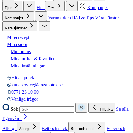
Fler
Kampanjer
Djur
Fler
Varumärken
Råd & Tips
Våra tjänster
Kampanjer
Våra tjänster
Mina recept
Mina sidor
Min bonus
Mina ordrar & favoriter
Mina inställningar
Hitta apotek
kundservice@dozapotek.se
0771 23 10 00
Vanliga frågor
Sök
Se alla
Tillbaka
Egenvård
Allergi
Bett och stick
Feber och
Allergi
Bett och stick