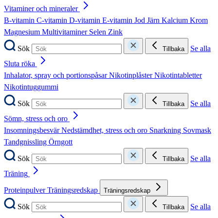
Vitaminer och mineraler
B-vitamin
C-vitamin
D-vitamin
E-vitamin
Jod
Järn
Kalcium
Krom
Magnesium
Multivitaminer
Selen
Zink
Sök
Se alla
Tillbaka
Sluta röka
Inhalator, spray och portionspåsar
Nikotinplåster
Nikotintabletter
Nikotintuggummi
Sök
Se alla
Tillbaka
Sömn, stress och oro
Insomningsbesvär
Nedstämdhet, stress och oro
Snarkning
Sovmask
Tandgnissling
Örngott
Sök
Se alla
Tillbaka
Träning
Proteinpulver
Träningsredskap
Träningsredskap
Sök
Se alla
Tillbaka