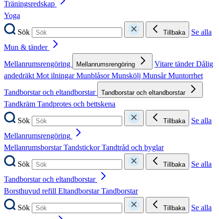
Träningsredskap
Yoga
Sök
Se alla
Tillbaka
Mun & tänder
Mellanrumsrengöring
Vitare tänder
Dålig
Mellanrumsrengöring
andedräkt
Mot ilningar
Munblåsor
Munskölj
Munsår
Muntorrhet
Tandborstar och eltandborstar
Tandborstar och eltandborstar
Tandkräm
Tandprotes och bettskena
Sök
Se alla
Tillbaka
Mellanrumsrengöring
Mellanrumsborstar
Tandstickor
Tandtråd och byglar
Sök
Se alla
Tillbaka
Tandborstar och eltandborstar
Borsthuvud refill
Eltandborstar
Tandborstar
Sök
Se alla
Tillbaka