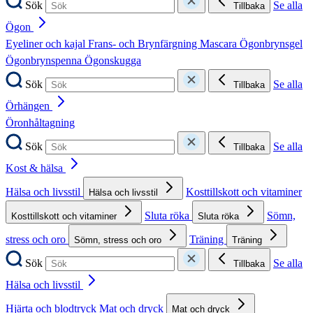
Sök
Se alla
Tillbaka
Ögon
Eyeliner och kajal
Frans- och Brynfärgning
Mascara
Ögonbrynsgel
Ögonbrynspenna
Ögonskugga
Sök
Se alla
Tillbaka
Örhängen
Öronhåltagning
Sök
Se alla
Tillbaka
Kost & hälsa
Hälsa och livsstil
Kosttillskott och vitaminer
Hälsa och livsstil
Sluta röka
Sömn,
Kosttillskott och vitaminer
Sluta röka
stress och oro
Träning
Sömn, stress och oro
Träning
Sök
Se alla
Tillbaka
Hälsa och livsstil
Hjärta och blodtryck
Mat och dryck
Mat och dryck