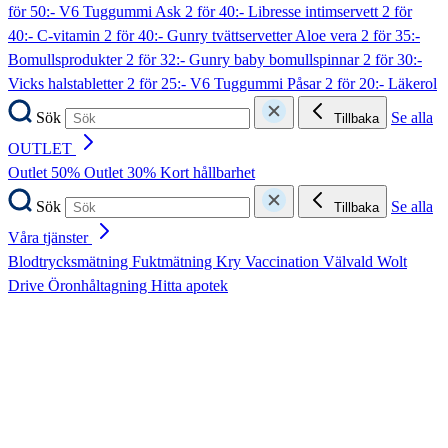
för 50:- V6 Tuggummi Ask
2 för 40:- Libresse intimservett
2 för
40:- C-vitamin
2 för 40:- Gunry tvättservetter Aloe vera
2 för 35:-
Bomullsprodukter
2 för 32:- Gunry baby bomullspinnar
2 för 30:-
Vicks halstabletter
2 för 25:- V6 Tuggummi Påsar
2 för 20:- Läkerol
Sök
Se alla
Tillbaka
OUTLET
Outlet 50%
Outlet 30%
Kort hållbarhet
Sök
Se alla
Tillbaka
Våra tjänster
Blodtrycksmätning
Fuktmätning
Kry
Vaccination
Välvald
Wolt
Drive
Öronhåltagning
Hitta apotek