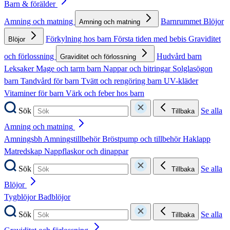
Barn & förälder
Amning och matning
Barnrummet
Blöjor
Amning och matning
Förkylning hos barn
Första tiden med bebis
Graviditet
Blöjor
och förlossning
Hudvård barn
Graviditet och förlossning
Leksaker
Mage och tarm barn
Nappar och bitringar
Solglasögon
barn
Tandvård för barn
Tvätt och rengöring barn
UV-kläder
Vitaminer för barn
Värk och feber hos barn
Sök
Se alla
Tillbaka
Amning och matning
Amningsbh
Amningstillbehör
Bröstpump och tillbehör
Haklapp
Matredskap
Nappflaskor och dinappar
Sök
Se alla
Tillbaka
Blöjor
Tygblöjor
Badblöjor
Sök
Se alla
Tillbaka