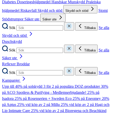
Diabetes
Doseringshjälpmedel
Handskar
Munskydd
Praktiska
hjälpmedel
Riskavfall
Skydd och stöd
Stomi
Skydd och stöd
Stödstrumpor
Säker ute
Säker ute
Sök
Se alla
Tillbaka
Skydd och stöd
Duschskydd
Sök
Se alla
Tillbaka
Säker ute
Reflexer
Broddar
Sök
Se alla
Tillbaka
Kampanjer
Upp till 40% på solskydd
3 för 2 på populära DOZ-produkter
30%
på ACO Spotless & Purifying - Medlemserbjudande!
25% på
Isadora
25% på Rosenserien + Sweden Eco
25% på Eneomey
20%
på Aptus
25% vid köp av 2 på Millu
25% vid köp av 2 på Hagi och
Lip Intimate Care
25% vid köp av 2 på Bioregena och Beachkind