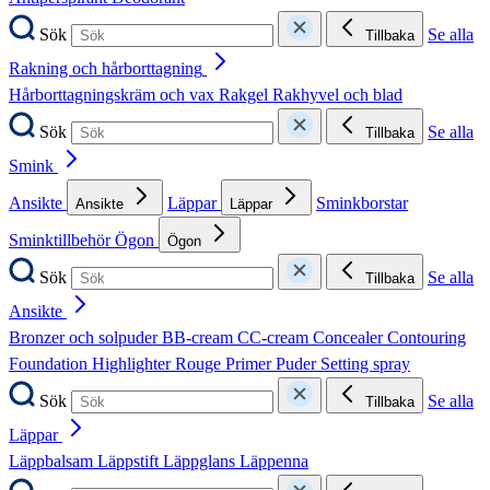
Sök
Se alla
Tillbaka
Rakning och hårborttagning
Hårborttagningskräm och vax
Rakgel
Rakhyvel och blad
Sök
Se alla
Tillbaka
Smink
Ansikte
Läppar
Sminkborstar
Ansikte
Läppar
Sminktillbehör
Ögon
Ögon
Sök
Se alla
Tillbaka
Ansikte
Bronzer och solpuder
BB-cream
CC-cream
Concealer
Contouring
Foundation
Highlighter
Rouge
Primer
Puder
Setting spray
Sök
Se alla
Tillbaka
Läppar
Läppbalsam
Läppstift
Läppglans
Läppenna