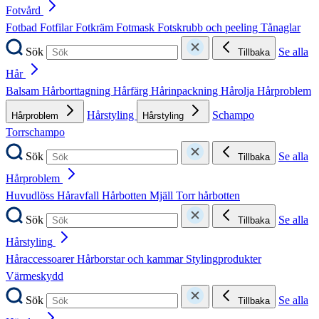
Fotvård
Fotbad
Fotfilar
Fotkräm
Fotmask
Fotskrubb och peeling
Tånaglar
Sök
Se alla
Tillbaka
Hår
Balsam
Hårborttagning
Hårfärg
Hårinpackning
Hårolja
Hårproblem
Hårstyling
Schampo
Hårproblem
Hårstyling
Torrschampo
Sök
Se alla
Tillbaka
Hårproblem
Huvudlöss
Håravfall
Hårbotten
Mjäll
Torr hårbotten
Sök
Se alla
Tillbaka
Hårstyling
Håraccessoarer
Hårborstar och kammar
Stylingprodukter
Värmeskydd
Sök
Se alla
Tillbaka