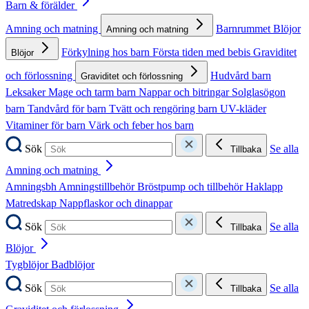
Barn & förälder
Amning och matning
Barnrummet
Blöjor
Amning och matning
Förkylning hos barn
Första tiden med bebis
Graviditet
Blöjor
och förlossning
Hudvård barn
Graviditet och förlossning
Leksaker
Mage och tarm barn
Nappar och bitringar
Solglasögon
barn
Tandvård för barn
Tvätt och rengöring barn
UV-kläder
Vitaminer för barn
Värk och feber hos barn
Sök
Se alla
Tillbaka
Amning och matning
Amningsbh
Amningstillbehör
Bröstpump och tillbehör
Haklapp
Matredskap
Nappflaskor och dinappar
Sök
Se alla
Tillbaka
Blöjor
Tygblöjor
Badblöjor
Sök
Se alla
Tillbaka