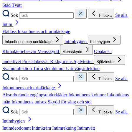
Städ
Tvätt
Sök
Se alla
Tillbaka
Intim
Flatlöss
Inkontinens och urinläckage
Intimhygien
Inkontinens och urinläckage
Intimhygien
Klimakteriebesvär
Mensskydd
Obalans i
Mensskydd
underlivet
Prostatabesvär
Riklig mens
Självtester
Självtester
Svampinfektion
Torra slemhinnor
Urinvägsinfektion
Sök
Se alla
Tillbaka
Inkontinens och urinläckage
Absorberande engångsunderkläder
Inkontinens kvinnor
Inkontinens
män
Inkontinens unisex
Skydd för säng och stol
Sök
Se alla
Tillbaka
Intimhygien
Intimdeodorant
Intimkräm
Intimrakning
Intimtvätt