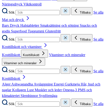
Näringsdryck
Viktkontroll
Sök
Se alla
Tillbaka
Mat och dryck
Bars
Dryck
Halstabletter
Smaksättning och sötning
Snacks och
godis
Superfood
Tuggummi
Glutenfritt
Sök
Se alla
Tillbaka
Kosttillskott och vitaminer
Kosttillskott
Vitaminer och mineraler
Kosttillskott
Vitaminer och mineraler
Sök
Se alla
Tillbaka
Kosttillskott
Alger
Ashwagandha
Avslappning
Energi
Gurkmeja
Hår, hud och
naglar
Kollagen
Lust
Muskler och leder
Omega-3
PMS och
klimakteriet
Slemhinnor
Synförmåga
Sök
Se alla
Tillbaka