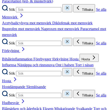
Paracetamol (led- & muskelvärk)
Sök
Se alla
Tillbaka
Mensvärk
Acetylsalicylsyra mot mensvärk
Diklofenak mot mensvärk
Ibuprofen mot mensvärk
Naproxen mot mensvärk
Paracetamol mot
mensvärk
Sök
Se alla
Tillbaka
Förkylning
Bihåleinflammation
Förebygger förkylning
Hosta
Hosta
Influensa
Nästäppa och rinnsnuva
Ont i halsen
Torr i näsan
Sök
Se alla
Tillbaka
Hosta
Hostdämpande
Slemlösande
Sök
Se alla
Tillbaka
Hudbesvär
Blåmärken och åderbråck
Eksem
Mjukgörande
Svalkande
Torr och