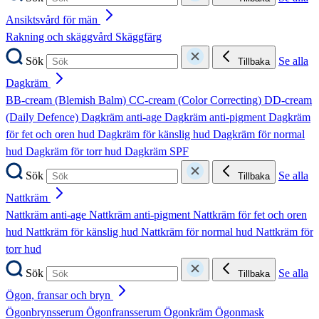
Ansiktsvård för män
Rakning och skäggvård
Skäggfärg
Sök
Se alla
Tillbaka
Dagkräm
BB-cream (Blemish Balm)
CC-cream (Color Correcting)
DD-cream
(Daily Defence)
Dagkräm anti-age
Dagkräm anti-pigment
Dagkräm
för fet och oren hud
Dagkräm för känslig hud
Dagkräm för normal
hud
Dagkräm för torr hud
Dagkräm SPF
Sök
Se alla
Tillbaka
Nattkräm
Nattkräm anti-age
Nattkräm anti-pigment
Nattkräm för fet och oren
hud
Nattkräm för känslig hud
Nattkräm för normal hud
Nattkräm för
torr hud
Sök
Se alla
Tillbaka
Ögon, fransar och bryn
Ögonbrynsserum
Ögonfransserum
Ögonkräm
Ögonmask