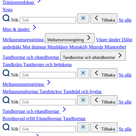
Träningsredskap
Yoga
Sök
Se alla
Tillbaka
Mun & tänder
Mellanrumsrengöring
Vitare tänder
Dålig
Mellanrumsrengöring
andedräkt
Mot ilningar
Munblåsor
Munskölj
Munsår
Muntorrhet
Tandborstar och eltandborstar
Tandborstar och eltandborstar
Tandkräm
Tandprotes och bettskena
Sök
Se alla
Tillbaka
Mellanrumsrengöring
Mellanrumsborstar
Tandstickor
Tandtråd och byglar
Sök
Se alla
Tillbaka
Tandborstar och eltandborstar
Borsthuvud refill
Eltandborstar
Tandborstar
Sök
Se alla
Tillbaka