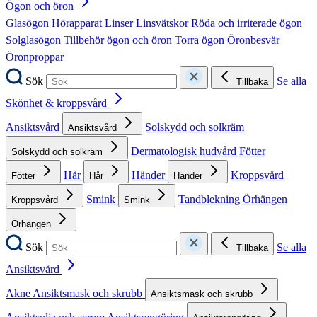
Ögon och öron
Glasögon
Hörapparat
Linser
Linsvätskor
Röda och irriterade ögon
Solglasögon
Tillbehör ögon och öron
Torra ögon
Öronbesvär
Öronproppar
Sök
Se alla
Tillbaka
Skönhet & kroppsvård
Ansiktsvård
Solskydd och solkräm
Ansiktsvård
Dermatologisk hudvård
Fötter
Solskydd och solkräm
Hår
Händer
Kroppsvård
Fötter
Hår
Händer
Smink
Tandblekning
Örhängen
Kroppsvård
Smink
Örhängen
Sök
Se alla
Tillbaka
Ansiktsvård
Akne
Ansiktsmask och skrubb
Ansiktsmask och skrubb