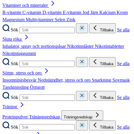
Vitaminer och mineraler
B-vitamin
C-vitamin
D-vitamin
E-vitamin
Jod
Järn
Kalcium
Krom
Magnesium
Multivitaminer
Selen
Zink
Sök
Se alla
Tillbaka
Sluta röka
Inhalator, spray och portionspåsar
Nikotinplåster
Nikotintabletter
Nikotintuggummi
Sök
Se alla
Tillbaka
Sömn, stress och oro
Insomningsbesvär
Nedstämdhet, stress och oro
Snarkning
Sovmask
Tandgnissling
Örngott
Sök
Se alla
Tillbaka
Träning
Proteinpulver
Träningsredskap
Träningsredskap
Sök
Se alla
Tillbaka