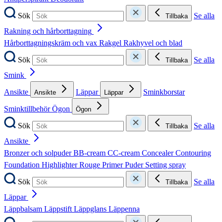
Sök
Se alla
Tillbaka
Rakning och hårborttagning
Hårborttagningskräm och vax
Rakgel
Rakhyvel och blad
Sök
Se alla
Tillbaka
Smink
Ansikte
Läppar
Sminkborstar
Ansikte
Läppar
Sminktillbehör
Ögon
Ögon
Sök
Se alla
Tillbaka
Ansikte
Bronzer och solpuder
BB-cream
CC-cream
Concealer
Contouring
Foundation
Highlighter
Rouge
Primer
Puder
Setting spray
Sök
Se alla
Tillbaka
Läppar
Läppbalsam
Läppstift
Läppglans
Läppenna