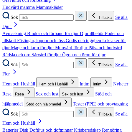
Graviditet och förlossning
Hudvård mamma
Mammakläder
Sök
Se alla
Tillbaka
Djur
Avmaskning
Bindor och förband för djur
Djurtillbehör
Foder och
tillskott
Fästingar, loppor och löss
Godis och tuggben
Leksaker för
djur
Mage och tarm för djur
Munvård för djur
Päls- och hudvård
Rädsla och oro
Sårvård för djur
Ögon och öron för djur
Sök
Se alla
Tillbaka
Fler
Hem och Hushåll
Intim
Nyheter
Hem och Hushåll
Intim
Resa
Sex och lust
Stöd och
Resa
Sex och lust
hjälpmedel
Tester (PPE) och provtagning
Stöd och hjälpmedel
Sök
Se alla
Tillbaka
Hem och Hushåll
Batterier
Disk
Doftljus och doftpinnar
Krisberedskap
Rengöring