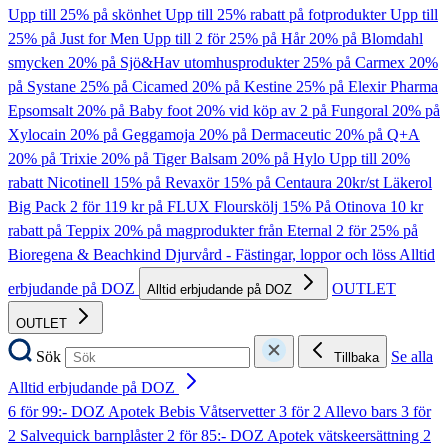
Upp till 25% på skönhet
Upp till 25% rabatt på fotprodukter
Upp till
25% på Just for Men
Upp till 2 för 25% på Hår
20% på Blomdahl
smycken
20% på Sjö&Hav utomhusprodukter
25% på Carmex
20%
på Systane
25% på Cicamed
20% på Kestine
25% på Elexir Pharma
Epsomsalt
20% på Baby foot
20% vid köp av 2 på Fungoral
20% på
Xylocain
20% på Geggamoja
20% på Dermaceutic
20% på Q+A
20% på Trixie
20% på Tiger Balsam
20% på Hylo
Upp till 20%
rabatt Nicotinell
15% på Revaxör
15% på Centaura
20kr/st Läkerol
Big Pack
2 för 119 kr på FLUX Flourskölj
15% På Otinova
10 kr
rabatt på Teppix
20% på magprodukter från Eternal
2 för 25% på
Bioregena & Beachkind
Djurvård - Fästingar, loppor och löss
Alltid
erbjudande på DOZ
OUTLET
Alltid erbjudande på DOZ
OUTLET
Sök
Se alla
Tillbaka
Alltid erbjudande på DOZ
6 för 99:- DOZ Apotek Bebis Våtservetter
3 för 2 Allevo bars
3 för
2 Salvequick barnplåster
2 för 85:- DOZ Apotek vätskeersättning
2