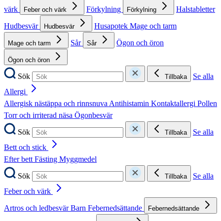
värk
Förkylning
Halstabletter
Feber och värk
Förkylning
Hudbesvär
Husapotek
Mage och tarm
Hudbesvär
Sår
Ögon och öron
Mage och tarm
Sår
Ögon och öron
Sök
Se alla
Tillbaka
Allergi
Allergisk nästäppa och rinnsnuva
Antihistamin
Kontaktallergi
Pollen
Torr och irriterad näsa
Ögonbesvär
Sök
Se alla
Tillbaka
Bett och stick
Efter bett
Fästing
Myggmedel
Sök
Se alla
Tillbaka
Feber och värk
Artros och ledbesvär
Barn
Febernedsättande
Febernedsättande