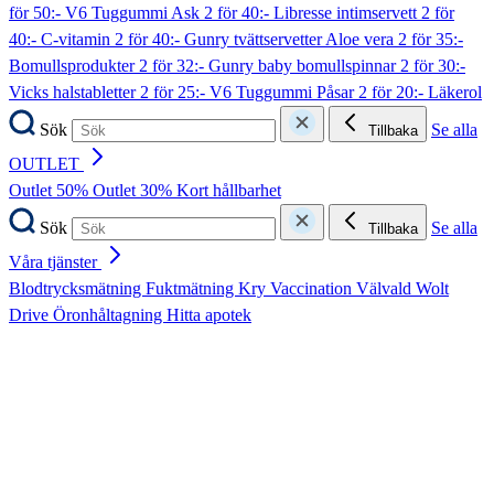
för 50:- V6 Tuggummi Ask
2 för 40:- Libresse intimservett
2 för
40:- C-vitamin
2 för 40:- Gunry tvättservetter Aloe vera
2 för 35:-
Bomullsprodukter
2 för 32:- Gunry baby bomullspinnar
2 för 30:-
Vicks halstabletter
2 för 25:- V6 Tuggummi Påsar
2 för 20:- Läkerol
Sök
Se alla
Tillbaka
OUTLET
Outlet 50%
Outlet 30%
Kort hållbarhet
Sök
Se alla
Tillbaka
Våra tjänster
Blodtrycksmätning
Fuktmätning
Kry
Vaccination
Välvald
Wolt
Drive
Öronhåltagning
Hitta apotek