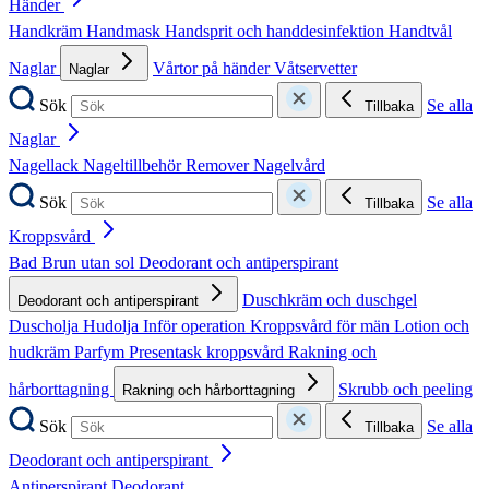
Händer
Handkräm
Handmask
Handsprit och handdesinfektion
Handtvål
Naglar
Vårtor på händer
Våtservetter
Naglar
Sök
Se alla
Tillbaka
Naglar
Nagellack
Nageltillbehör
Remover
Nagelvård
Sök
Se alla
Tillbaka
Kroppsvård
Bad
Brun utan sol
Deodorant och antiperspirant
Duschkräm och duschgel
Deodorant och antiperspirant
Duscholja
Hudolja
Inför operation
Kroppsvård för män
Lotion och
hudkräm
Parfym
Presentask kroppsvård
Rakning och
hårborttagning
Skrubb och peeling
Rakning och hårborttagning
Sök
Se alla
Tillbaka
Deodorant och antiperspirant
Antiperspirant
Deodorant