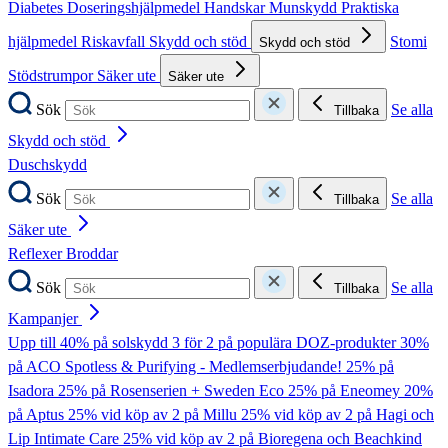
Diabetes
Doseringshjälpmedel
Handskar
Munskydd
Praktiska
hjälpmedel
Riskavfall
Skydd och stöd
Stomi
Skydd och stöd
Stödstrumpor
Säker ute
Säker ute
Sök
Se alla
Tillbaka
Skydd och stöd
Duschskydd
Sök
Se alla
Tillbaka
Säker ute
Reflexer
Broddar
Sök
Se alla
Tillbaka
Kampanjer
Upp till 40% på solskydd
3 för 2 på populära DOZ-produkter
30%
på ACO Spotless & Purifying - Medlemserbjudande!
25% på
Isadora
25% på Rosenserien + Sweden Eco
25% på Eneomey
20%
på Aptus
25% vid köp av 2 på Millu
25% vid köp av 2 på Hagi och
Lip Intimate Care
25% vid köp av 2 på Bioregena och Beachkind