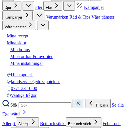
Fler
Kampanjer
Djur
Fler
Varumärken
Råd & Tips
Våra tjänster
Kampanjer
Våra tjänster
Mina recept
Mina sidor
Min bonus
Mina ordrar & favoriter
Mina inställningar
Hitta apotek
kundservice@dozapotek.se
0771 23 10 00
Vanliga frågor
Sök
Se alla
Tillbaka
Egenvård
Allergi
Bett och stick
Feber och
Allergi
Bett och stick