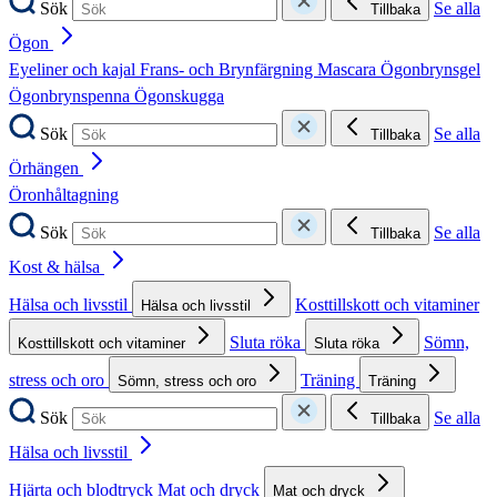
Sök
Se alla
Tillbaka
Ögon
Eyeliner och kajal
Frans- och Brynfärgning
Mascara
Ögonbrynsgel
Ögonbrynspenna
Ögonskugga
Sök
Se alla
Tillbaka
Örhängen
Öronhåltagning
Sök
Se alla
Tillbaka
Kost & hälsa
Hälsa och livsstil
Kosttillskott och vitaminer
Hälsa och livsstil
Sluta röka
Sömn,
Kosttillskott och vitaminer
Sluta röka
stress och oro
Träning
Sömn, stress och oro
Träning
Sök
Se alla
Tillbaka
Hälsa och livsstil
Hjärta och blodtryck
Mat och dryck
Mat och dryck