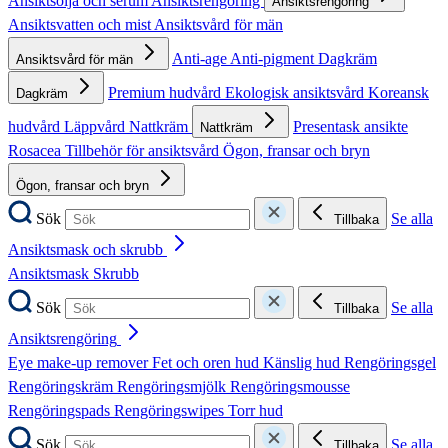
Ansiktsolja och serum
Ansiktsrengöring
Ansiktsrengöring
Ansiktsvatten och mist
Ansiktsvård för män
Anti-age
Anti-pigment
Dagkräm
Ansiktsvård för män
Premium hudvård
Ekologisk ansiktsvård
Koreansk
Dagkräm
hudvård
Läppvård
Nattkräm
Presentask ansikte
Nattkräm
Rosacea
Tillbehör för ansiktsvård
Ögon, fransar och bryn
Ögon, fransar och bryn
Sök
Se alla
Tillbaka
Ansiktsmask och skrubb
Ansiktsmask
Skrubb
Sök
Se alla
Tillbaka
Ansiktsrengöring
Eye make-up remover
Fet och oren hud
Känslig hud
Rengöringsgel
Rengöringskräm
Rengöringsmjölk
Rengöringsmousse
Rengöringspads
Rengöringswipes
Torr hud
Sök
Se alla
Tillbaka