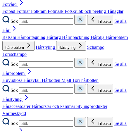
Fotvård
Fotbad
Fotfilar
Fotkräm
Fotmask
Fotskrubb och peeling
Tånaglar
Sök
Se alla
Tillbaka
Hår
Balsam
Hårborttagning
Hårfärg
Hårinpackning
Hårolja
Hårproblem
Hårstyling
Schampo
Hårproblem
Hårstyling
Torrschampo
Sök
Se alla
Tillbaka
Hårproblem
Huvudlöss
Håravfall
Hårbotten
Mjäll
Torr hårbotten
Sök
Se alla
Tillbaka
Hårstyling
Håraccessoarer
Hårborstar och kammar
Stylingprodukter
Värmeskydd
Sök
Se alla
Tillbaka