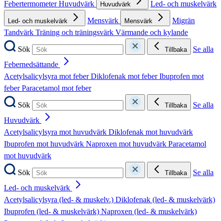
Febertermometer
Huvudvärk
Led- och muskelvärk
Huvudvärk
Mensvärk
Migrän
Led- och muskelvärk
Mensvärk
Tandvärk
Träning och träningsvärk
Värmande och kylande
Sök
Se alla
Tillbaka
Febernedsättande
Acetylsalicylsyra mot feber
Diklofenak mot feber
Ibuprofen mot
feber
Paracetamol mot feber
Sök
Se alla
Tillbaka
Huvudvärk
Acetylsalicylsyra mot huvudvärk
Diklofenak mot huvudvärk
Ibuprofen mot huvudvärk
Naproxen mot huvudvärk
Paracetamol
mot huvudvärk
Sök
Se alla
Tillbaka
Led- och muskelvärk
Acetylsalicylsyra (led- & muskelv.)
Diklofenak (led- & muskelvärk)
Ibuprofen (led- & muskelvärk)
Naproxen (led- & muskelvärk)