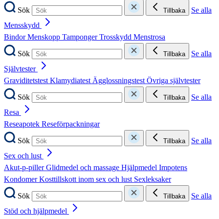
Sök
Se alla
Tillbaka
Mensskydd
Bindor
Menskopp
Tamponger
Trosskydd
Menstrosa
Sök
Se alla
Tillbaka
Självtester
Graviditetstest
Klamydiatest
Ägglossningstest
Övriga självtester
Sök
Se alla
Tillbaka
Resa
Reseapotek
Reseförpackningar
Sök
Se alla
Tillbaka
Sex och lust
Akut-p-piller
Glidmedel och massage
Hjälpmedel
Impotens
Kondomer
Kosttillskott inom sex och lust
Sexleksaker
Sök
Se alla
Tillbaka
Stöd och hjälpmedel