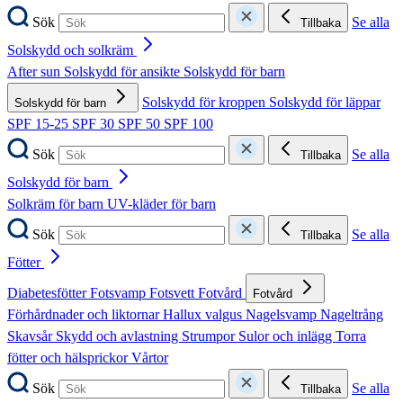
Sök
Se alla
Tillbaka
Solskydd och solkräm
After sun
Solskydd för ansikte
Solskydd för barn
Solskydd för kroppen
Solskydd för läppar
Solskydd för barn
SPF 15-25
SPF 30
SPF 50
SPF 100
Sök
Se alla
Tillbaka
Solskydd för barn
Solkräm för barn
UV-kläder för barn
Sök
Se alla
Tillbaka
Fötter
Diabetesfötter
Fotsvamp
Fotsvett
Fotvård
Fotvård
Förhårdnader och liktornar
Hallux valgus
Nagelsvamp
Nageltrång
Skavsår
Skydd och avlastning
Strumpor
Sulor och inlägg
Torra
fötter och hälsprickor
Vårtor
Sök
Se alla
Tillbaka