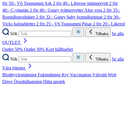
för 50:- V6 Tuggummi Ask
2 för 40:- Libresse intimservett
2 för
40:- C-vitamin
2 för 40:- Gunry tvättservetter Aloe vera
2 för 35:-
Bomullsprodukter
2 för 32:- Gunry baby bomullspinnar
2 för 30:-
Vicks halstabletter
2 för 25:- V6 Tuggummi Påsar
2 för 20:- Läkerol
Sök
Se alla
Tillbaka
OUTLET
Outlet 50%
Outlet 30%
Kort hållbarhet
Sök
Se alla
Tillbaka
Våra tjänster
Blodtrycksmätning
Fuktmätning
Kry
Vaccination
Välvald
Wolt
Drive
Öronhåltagning
Hitta apotek