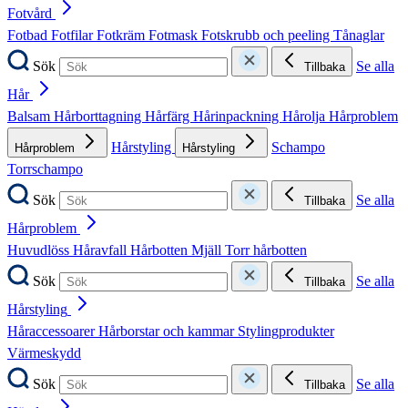
Fotvård
Fotbad
Fotfilar
Fotkräm
Fotmask
Fotskrubb och peeling
Tånaglar
Sök
Se alla
Tillbaka
Hår
Balsam
Hårborttagning
Hårfärg
Hårinpackning
Hårolja
Hårproblem
Hårstyling
Schampo
Hårproblem
Hårstyling
Torrschampo
Sök
Se alla
Tillbaka
Hårproblem
Huvudlöss
Håravfall
Hårbotten
Mjäll
Torr hårbotten
Sök
Se alla
Tillbaka
Hårstyling
Håraccessoarer
Hårborstar och kammar
Stylingprodukter
Värmeskydd
Sök
Se alla
Tillbaka