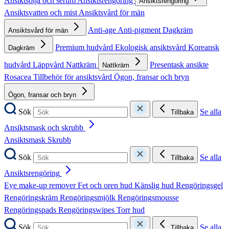
Ansiktsolja och serum
Ansiktsrengöring
Ansiktsrengöring
Ansiktsvatten och mist
Ansiktsvård för män
Anti-age
Anti-pigment
Dagkräm
Ansiktsvård för män
Premium hudvård
Ekologisk ansiktsvård
Koreansk
Dagkräm
hudvård
Läppvård
Nattkräm
Presentask ansikte
Nattkräm
Rosacea
Tillbehör för ansiktsvård
Ögon, fransar och bryn
Ögon, fransar och bryn
Sök
Se alla
Tillbaka
Ansiktsmask och skrubb
Ansiktsmask
Skrubb
Sök
Se alla
Tillbaka
Ansiktsrengöring
Eye make-up remover
Fet och oren hud
Känslig hud
Rengöringsgel
Rengöringskräm
Rengöringsmjölk
Rengöringsmousse
Rengöringspads
Rengöringswipes
Torr hud
Sök
Se alla
Tillbaka