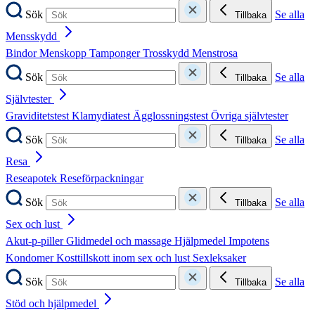
Sök
Se alla
Tillbaka
Mensskydd
Bindor
Menskopp
Tamponger
Trosskydd
Menstrosa
Sök
Se alla
Tillbaka
Självtester
Graviditetstest
Klamydiatest
Ägglossningstest
Övriga självtester
Sök
Se alla
Tillbaka
Resa
Reseapotek
Reseförpackningar
Sök
Se alla
Tillbaka
Sex och lust
Akut-p-piller
Glidmedel och massage
Hjälpmedel
Impotens
Kondomer
Kosttillskott inom sex och lust
Sexleksaker
Sök
Se alla
Tillbaka
Stöd och hjälpmedel