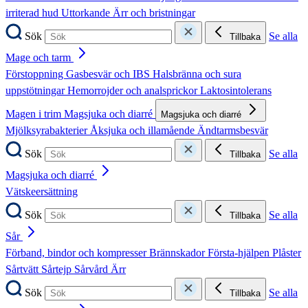
irriterad hud
Uttorkande
Ärr och bristningar
Sök
Se alla
Tillbaka
Mage och tarm
Förstoppning
Gasbesvär och IBS
Halsbränna och sura
uppstötningar
Hemorrojder och analsprickor
Laktosintolerans
Magen i trim
Magsjuka och diarré
Magsjuka och diarré
Mjölksyrabakterier
Åksjuka och illamående
Ändtarmsbesvär
Sök
Se alla
Tillbaka
Magsjuka och diarré
Vätskeersättning
Sök
Se alla
Tillbaka
Sår
Förband, bindor och kompresser
Brännskador
Första-hjälpen
Plåster
Sårtvätt
Sårtejp
Sårvård
Ärr
Sök
Se alla
Tillbaka