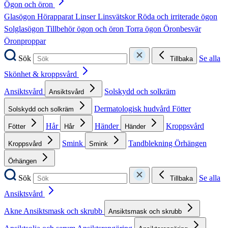
Ögon och öron
Glasögon
Hörapparat
Linser
Linsvätskor
Röda och irriterade ögon
Solglasögon
Tillbehör ögon och öron
Torra ögon
Öronbesvär
Öronproppar
Sök
Se alla
Tillbaka
Skönhet & kroppsvård
Ansiktsvård
Solskydd och solkräm
Ansiktsvård
Dermatologisk hudvård
Fötter
Solskydd och solkräm
Hår
Händer
Kroppsvård
Fötter
Hår
Händer
Smink
Tandblekning
Örhängen
Kroppsvård
Smink
Örhängen
Sök
Se alla
Tillbaka
Ansiktsvård
Akne
Ansiktsmask och skrubb
Ansiktsmask och skrubb