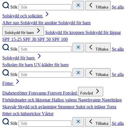
Sök
Se alla
Tillbaka
Solskydd och solkräm
After sun
Solskydd för ansikte
Solskydd för barn
Solskydd för kroppen
Solskydd för läppar
Solskydd för barn
SPF 15-25
SPF 30
SPF 50
SPF 100
Sök
Se alla
Tillbaka
Solskydd för barn
Solkräm för barn
UV-kläder för barn
Sök
Se alla
Tillbaka
Fötter
Diabetesfötter
Fotsvamp
Fotsvett
Fotvård
Fotvård
Förhårdnader och liktornar
Hallux valgus
Nagelsvamp
Nageltrång
Skavsår
Skydd och avlastning
Strumpor
Sulor och inlägg
Torra
fötter och hälsprickor
Vårtor
Sök
Se alla
Tillbaka