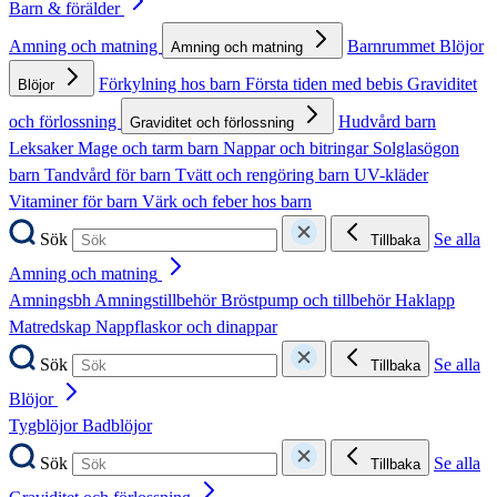
Barn & förälder
Amning och matning
Barnrummet
Blöjor
Amning och matning
Förkylning hos barn
Första tiden med bebis
Graviditet
Blöjor
och förlossning
Hudvård barn
Graviditet och förlossning
Leksaker
Mage och tarm barn
Nappar och bitringar
Solglasögon
barn
Tandvård för barn
Tvätt och rengöring barn
UV-kläder
Vitaminer för barn
Värk och feber hos barn
Sök
Se alla
Tillbaka
Amning och matning
Amningsbh
Amningstillbehör
Bröstpump och tillbehör
Haklapp
Matredskap
Nappflaskor och dinappar
Sök
Se alla
Tillbaka
Blöjor
Tygblöjor
Badblöjor
Sök
Se alla
Tillbaka