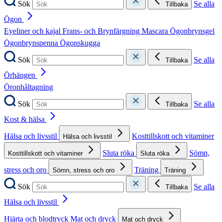
Sök
Se alla
Tillbaka
Ögon
Eyeliner och kajal
Frans- och Brynfärgning
Mascara
Ögonbrynsgel
Ögonbrynspenna
Ögonskugga
Sök
Se alla
Tillbaka
Örhängen
Öronhåltagning
Sök
Se alla
Tillbaka
Kost & hälsa
Hälsa och livsstil
Kosttillskott och vitaminer
Hälsa och livsstil
Sluta röka
Sömn,
Kosttillskott och vitaminer
Sluta röka
stress och oro
Träning
Sömn, stress och oro
Träning
Sök
Se alla
Tillbaka
Hälsa och livsstil
Hjärta och blodtryck
Mat och dryck
Mat och dryck