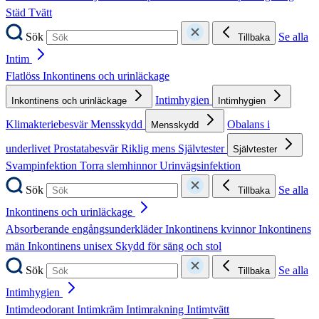
Städ
Tvätt
Sök
Se alla
Tillbaka
Intim
Flatlöss
Inkontinens och urinläckage
Intimhygien
Inkontinens och urinläckage
Intimhygien
Klimakteriebesvär
Mensskydd
Obalans i
Mensskydd
underlivet
Prostatabesvär
Riklig mens
Självtester
Självtester
Svampinfektion
Torra slemhinnor
Urinvägsinfektion
Sök
Se alla
Tillbaka
Inkontinens och urinläckage
Absorberande engångsunderkläder
Inkontinens kvinnor
Inkontinens
män
Inkontinens unisex
Skydd för säng och stol
Sök
Se alla
Tillbaka
Intimhygien
Intimdeodorant
Intimkräm
Intimrakning
Intimtvätt