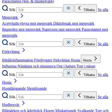
Paracetamol (led- & muskelvärk)
Sök
Se alla
Tillbaka
Mensvärk
Acetylsalicylsyra mot mensvärk
Diklofenak mot mensvärk
Ibuprofen mot mensvärk
Naproxen mot mensvärk
Paracetamol mot
mensvärk
Sök
Se alla
Tillbaka
Förkylning
Bihåleinflammation
Förebygger förkylning
Hosta
Hosta
Influensa
Nästäppa och rinnsnuva
Ont i halsen
Torr i näsan
Sök
Se alla
Tillbaka
Hosta
Hostdämpande
Slemlösande
Sök
Se alla
Tillbaka
Hudbesvär
Blåmärken och åderbråck
Eksem
Mjukgörande
Svalkande
Torr och