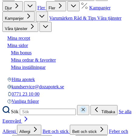
Fler
Kampanjer
Djur
Fler
Varumärken
Råd & Tips
Våra tjänster
Kampanjer
Våra tjänster
Mina recept
Mina sidor
Min bonus
Mina ordrar & favoriter
Mina inställningar
Hitta apotek
kundservice@dozapotek.se
0771 23 10 00
Vanliga frågor
Sök
Se alla
Tillbaka
Egenvård
Allergi
Bett och stick
Feber och
Allergi
Bett och stick