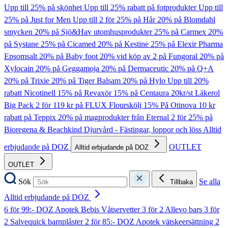
Upp till 25% på skönhet
Upp till 25% rabatt på fotprodukter
Upp till
25% på Just for Men
Upp till 2 för 25% på Hår
20% på Blomdahl
smycken
20% på Sjö&Hav utomhusprodukter
25% på Carmex
20%
på Systane
25% på Cicamed
20% på Kestine
25% på Elexir Pharma
Epsomsalt
20% på Baby foot
20% vid köp av 2 på Fungoral
20% på
Xylocain
20% på Geggamoja
20% på Dermaceutic
20% på Q+A
20% på Trixie
20% på Tiger Balsam
20% på Hylo
Upp till 20%
rabatt Nicotinell
15% på Revaxör
15% på Centaura
20kr/st Läkerol
Big Pack
2 för 119 kr på FLUX Flourskölj
15% På Otinova
10 kr
rabatt på Teppix
20% på magprodukter från Eternal
2 för 25% på
Bioregena & Beachkind
Djurvård - Fästingar, loppor och löss
Alltid
erbjudande på DOZ
OUTLET
Alltid erbjudande på DOZ
OUTLET
Sök
Se alla
Tillbaka
Alltid erbjudande på DOZ
6 för 99:- DOZ Apotek Bebis Våtservetter
3 för 2 Allevo bars
3 för
2 Salvequick barnplåster
2 för 85:- DOZ Apotek vätskeersättning
2