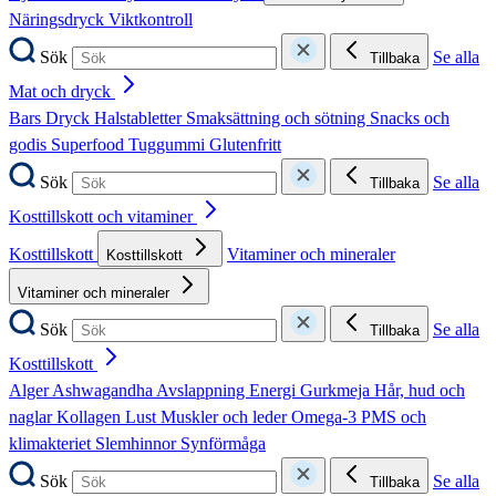
Näringsdryck
Viktkontroll
Sök
Se alla
Tillbaka
Mat och dryck
Bars
Dryck
Halstabletter
Smaksättning och sötning
Snacks och
godis
Superfood
Tuggummi
Glutenfritt
Sök
Se alla
Tillbaka
Kosttillskott och vitaminer
Kosttillskott
Vitaminer och mineraler
Kosttillskott
Vitaminer och mineraler
Sök
Se alla
Tillbaka
Kosttillskott
Alger
Ashwagandha
Avslappning
Energi
Gurkmeja
Hår, hud och
naglar
Kollagen
Lust
Muskler och leder
Omega-3
PMS och
klimakteriet
Slemhinnor
Synförmåga
Sök
Se alla
Tillbaka