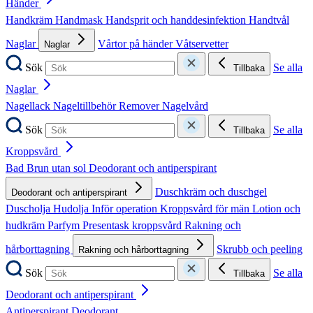
Händer
Handkräm
Handmask
Handsprit och handdesinfektion
Handtvål
Naglar
Vårtor på händer
Våtservetter
Naglar
Sök
Se alla
Tillbaka
Naglar
Nagellack
Nageltillbehör
Remover
Nagelvård
Sök
Se alla
Tillbaka
Kroppsvård
Bad
Brun utan sol
Deodorant och antiperspirant
Duschkräm och duschgel
Deodorant och antiperspirant
Duscholja
Hudolja
Inför operation
Kroppsvård för män
Lotion och
hudkräm
Parfym
Presentask kroppsvård
Rakning och
hårborttagning
Skrubb och peeling
Rakning och hårborttagning
Sök
Se alla
Tillbaka
Deodorant och antiperspirant
Antiperspirant
Deodorant