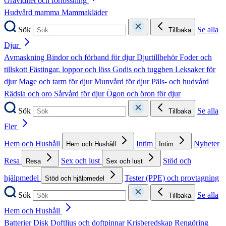
Graviditet och förlossning
Hudvård mamma
Mammakläder
Sök
Se alla
Tillbaka
Djur
Avmaskning
Bindor och förband för djur
Djurtillbehör
Foder och
tillskott
Fästingar, loppor och löss
Godis och tuggben
Leksaker för
djur
Mage och tarm för djur
Munvård för djur
Päls- och hudvård
Rädsla och oro
Sårvård för djur
Ögon och öron för djur
Sök
Se alla
Tillbaka
Fler
Hem och Hushåll
Intim
Nyheter
Hem och Hushåll
Intim
Resa
Sex och lust
Stöd och
Resa
Sex och lust
hjälpmedel
Tester (PPE) och provtagning
Stöd och hjälpmedel
Sök
Se alla
Tillbaka
Hem och Hushåll
Batterier
Disk
Doftljus och doftpinnar
Krisberedskap
Rengöring