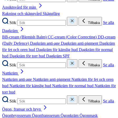
Ansiktsvård för män
Rakning och skäggvård
Skäggfärg
Sök
Se alla
Tillbaka
Dagkräm
BB-cream (Blemish Balm)
CC-cream (Color Correcting)
DD-cream
(Daily Defence)
Dagkräm anti-age
Dagkräm anti-pigment
Dagkräm
för fet och oren hud
Dagkräm för känslig hud
Dagkräm för normal
hud
Dagkräm för torr hud
Dagkräm SPF
Sök
Se alla
Tillbaka
Nattkräm
Nattkräm anti-age
Nattkräm anti-pigment
Nattkräm för fet och oren
hud
Nattkräm för känslig hud
Nattkräm för normal hud
Nattkräm för
torr hud
Sök
Se alla
Tillbaka
Ögon, fransar och bryn
Ögonbrynsserum
Ögonfransserum
Ögonkräm
Ögonmask