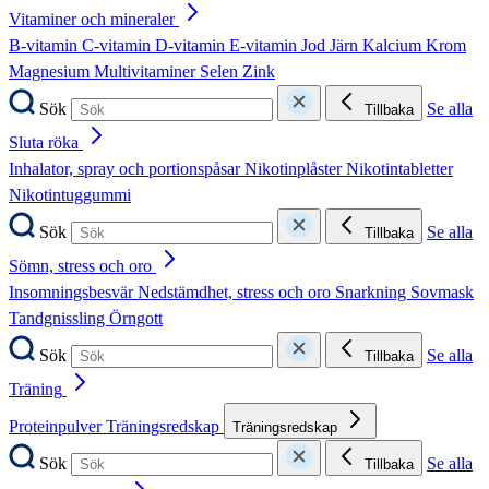
Vitaminer och mineraler
B-vitamin
C-vitamin
D-vitamin
E-vitamin
Jod
Järn
Kalcium
Krom
Magnesium
Multivitaminer
Selen
Zink
Sök
Se alla
Tillbaka
Sluta röka
Inhalator, spray och portionspåsar
Nikotinplåster
Nikotintabletter
Nikotintuggummi
Sök
Se alla
Tillbaka
Sömn, stress och oro
Insomningsbesvär
Nedstämdhet, stress och oro
Snarkning
Sovmask
Tandgnissling
Örngott
Sök
Se alla
Tillbaka
Träning
Proteinpulver
Träningsredskap
Träningsredskap
Sök
Se alla
Tillbaka