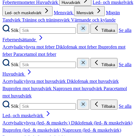
Febertermometer
Huvudvärk
Led- och muskelvärk
Huvudvärk
Mensvärk
Migrän
Led- och muskelvärk
Mensvärk
Tandvärk
Träning och träningsvärk
Värmande och kylande
Sök
Se alla
Tillbaka
Febernedsättande
Acetylsalicylsyra mot feber
Diklofenak mot feber
Ibuprofen mot
feber
Paracetamol mot feber
Sök
Se alla
Tillbaka
Huvudvärk
Acetylsalicylsyra mot huvudvärk
Diklofenak mot huvudvärk
Ibuprofen mot huvudvärk
Naproxen mot huvudvärk
Paracetamol
mot huvudvärk
Sök
Se alla
Tillbaka
Led- och muskelvärk
Acetylsalicylsyra (led- & muskelv.)
Diklofenak (led- & muskelvärk)
Ibuprofen (led- & muskelvärk)
Naproxen (led- & muskelvärk)