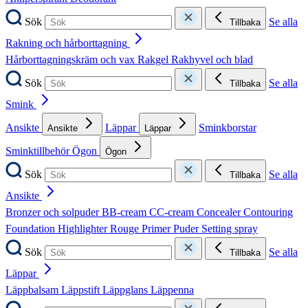
Sök
Se alla
Tillbaka
Rakning och hårborttagning
Hårborttagningskräm och vax
Rakgel
Rakhyvel och blad
Sök
Se alla
Tillbaka
Smink
Ansikte
Läppar
Sminkborstar
Ansikte
Läppar
Sminktillbehör
Ögon
Ögon
Sök
Se alla
Tillbaka
Ansikte
Bronzer och solpuder
BB-cream
CC-cream
Concealer
Contouring
Foundation
Highlighter
Rouge
Primer
Puder
Setting spray
Sök
Se alla
Tillbaka
Läppar
Läppbalsam
Läppstift
Läppglans
Läppenna