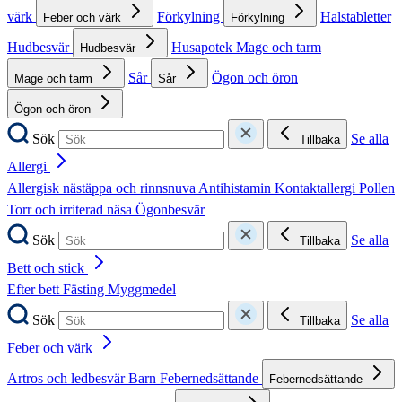
värk
Förkylning
Halstabletter
Feber och värk
Förkylning
Hudbesvär
Husapotek
Mage och tarm
Hudbesvär
Sår
Ögon och öron
Mage och tarm
Sår
Ögon och öron
Sök
Se alla
Tillbaka
Allergi
Allergisk nästäppa och rinnsnuva
Antihistamin
Kontaktallergi
Pollen
Torr och irriterad näsa
Ögonbesvär
Sök
Se alla
Tillbaka
Bett och stick
Efter bett
Fästing
Myggmedel
Sök
Se alla
Tillbaka
Feber och värk
Artros och ledbesvär
Barn
Febernedsättande
Febernedsättande