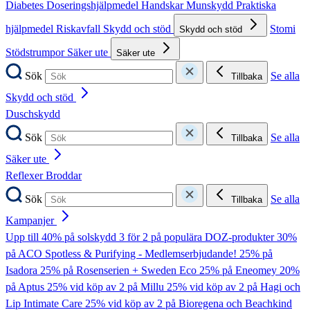
Diabetes
Doseringshjälpmedel
Handskar
Munskydd
Praktiska
hjälpmedel
Riskavfall
Skydd och stöd
Stomi
Skydd och stöd
Stödstrumpor
Säker ute
Säker ute
Sök
Se alla
Tillbaka
Skydd och stöd
Duschskydd
Sök
Se alla
Tillbaka
Säker ute
Reflexer
Broddar
Sök
Se alla
Tillbaka
Kampanjer
Upp till 40% på solskydd
3 för 2 på populära DOZ-produkter
30%
på ACO Spotless & Purifying - Medlemserbjudande!
25% på
Isadora
25% på Rosenserien + Sweden Eco
25% på Eneomey
20%
på Aptus
25% vid köp av 2 på Millu
25% vid köp av 2 på Hagi och
Lip Intimate Care
25% vid köp av 2 på Bioregena och Beachkind