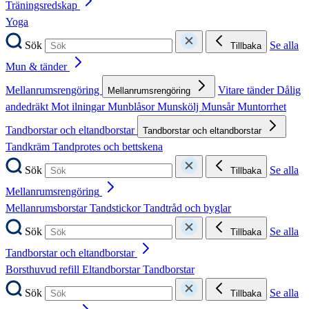
Träningsredskap
Yoga
Sök
Se alla
Tillbaka
Mun & tänder
Mellanrumsrengöring
Vitare tänder
Dålig
Mellanrumsrengöring
andedräkt
Mot ilningar
Munblåsor
Munskölj
Munsår
Muntorrhet
Tandborstar och eltandborstar
Tandborstar och eltandborstar
Tandkräm
Tandprotes och bettskena
Sök
Se alla
Tillbaka
Mellanrumsrengöring
Mellanrumsborstar
Tandstickor
Tandtråd och byglar
Sök
Se alla
Tillbaka
Tandborstar och eltandborstar
Borsthuvud refill
Eltandborstar
Tandborstar
Sök
Se alla
Tillbaka