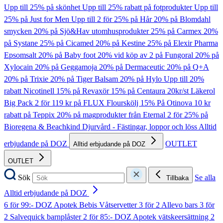
Upp till 25% på skönhet
Upp till 25% rabatt på fotprodukter
Upp till
25% på Just for Men
Upp till 2 för 25% på Hår
20% på Blomdahl
smycken
20% på Sjö&Hav utomhusprodukter
25% på Carmex
20%
på Systane
25% på Cicamed
20% på Kestine
25% på Elexir Pharma
Epsomsalt
20% på Baby foot
20% vid köp av 2 på Fungoral
20% på
Xylocain
20% på Geggamoja
20% på Dermaceutic
20% på Q+A
20% på Trixie
20% på Tiger Balsam
20% på Hylo
Upp till 20%
rabatt Nicotinell
15% på Revaxör
15% på Centaura
20kr/st Läkerol
Big Pack
2 för 119 kr på FLUX Flourskölj
15% På Otinova
10 kr
rabatt på Teppix
20% på magprodukter från Eternal
2 för 25% på
Bioregena & Beachkind
Djurvård - Fästingar, loppor och löss
Alltid
erbjudande på DOZ
OUTLET
Alltid erbjudande på DOZ
OUTLET
Sök
Se alla
Tillbaka
Alltid erbjudande på DOZ
6 för 99:- DOZ Apotek Bebis Våtservetter
3 för 2 Allevo bars
3 för
2 Salvequick barnplåster
2 för 85:- DOZ Apotek vätskeersättning
2