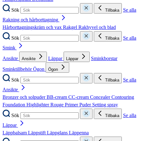
Sök
Se alla
Tillbaka
Rakning och hårborttagning
Hårborttagningskräm och vax
Rakgel
Rakhyvel och blad
Sök
Se alla
Tillbaka
Smink
Ansikte
Läppar
Sminkborstar
Ansikte
Läppar
Sminktillbehör
Ögon
Ögon
Sök
Se alla
Tillbaka
Ansikte
Bronzer och solpuder
BB-cream
CC-cream
Concealer
Contouring
Foundation
Highlighter
Rouge
Primer
Puder
Setting spray
Sök
Se alla
Tillbaka
Läppar
Läppbalsam
Läppstift
Läppglans
Läppenna