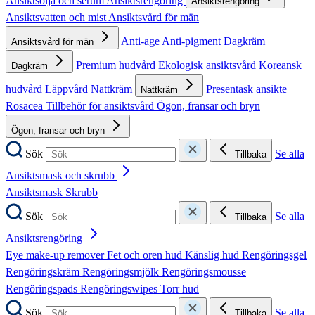
Ansiktsolja och serum
Ansiktsrengöring
Ansiktsrengöring
Ansiktsvatten och mist
Ansiktsvård för män
Anti-age
Anti-pigment
Dagkräm
Ansiktsvård för män
Premium hudvård
Ekologisk ansiktsvård
Koreansk
Dagkräm
hudvård
Läppvård
Nattkräm
Presentask ansikte
Nattkräm
Rosacea
Tillbehör för ansiktsvård
Ögon, fransar och bryn
Ögon, fransar och bryn
Sök
Se alla
Tillbaka
Ansiktsmask och skrubb
Ansiktsmask
Skrubb
Sök
Se alla
Tillbaka
Ansiktsrengöring
Eye make-up remover
Fet och oren hud
Känslig hud
Rengöringsgel
Rengöringskräm
Rengöringsmjölk
Rengöringsmousse
Rengöringspads
Rengöringswipes
Torr hud
Sök
Se alla
Tillbaka