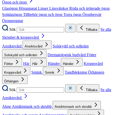
Ögon och öron
Glasögon
Hörapparat
Linser
Linsvätskor
Röda och irriterade ögon
Solglasögon
Tillbehör ögon och öron
Torra ögon
Öronbesvär
Öronproppar
Sök
Se alla
Tillbaka
Skönhet & kroppsvård
Ansiktsvård
Solskydd och solkräm
Ansiktsvård
Dermatologisk hudvård
Fötter
Solskydd och solkräm
Hår
Händer
Kroppsvård
Fötter
Hår
Händer
Smink
Tandblekning
Örhängen
Kroppsvård
Smink
Örhängen
Sök
Se alla
Tillbaka
Ansiktsvård
Akne
Ansiktsmask och skrubb
Ansiktsmask och skrubb