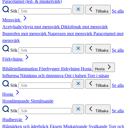
Paracetamol (led- & muskelvärk)
Sök
Se alla
Tillbaka
Mensvärk
Acetylsalicylsyra mot mensvärk
Diklofenak mot mensvärk
Ibuprofen mot mensvärk
Naproxen mot mensvärk
Paracetamol mot
mensvärk
Sök
Se alla
Tillbaka
Förkylning
Bihåleinflammation
Förebygger förkylning
Hosta
Hosta
Influensa
Nästäppa och rinnsnuva
Ont i halsen
Torr i näsan
Sök
Se alla
Tillbaka
Hosta
Hostdämpande
Slemlösande
Sök
Se alla
Tillbaka
Hudbesvär
Blåmärken och åderbråck
Eksem
Mjukgörande
Svalkande
Torr och