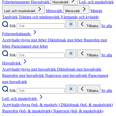
Febertermometer
Huvudvärk
Led- och muskelvärk
Huvudvärk
Mensvärk
Migrän
Led- och muskelvärk
Mensvärk
Tandvärk
Träning och träningsvärk
Värmande och kylande
Sök
Se alla
Tillbaka
Febernedsättande
Acetylsalicylsyra mot feber
Diklofenak mot feber
Ibuprofen mot
feber
Paracetamol mot feber
Sök
Se alla
Tillbaka
Huvudvärk
Acetylsalicylsyra mot huvudvärk
Diklofenak mot huvudvärk
Ibuprofen mot huvudvärk
Naproxen mot huvudvärk
Paracetamol
mot huvudvärk
Sök
Se alla
Tillbaka
Led- och muskelvärk
Acetylsalicylsyra (led- & muskelv.)
Diklofenak (led- & muskelvärk)
Ibuprofen (led- & muskelvärk)
Naproxen (led- & muskelvärk)