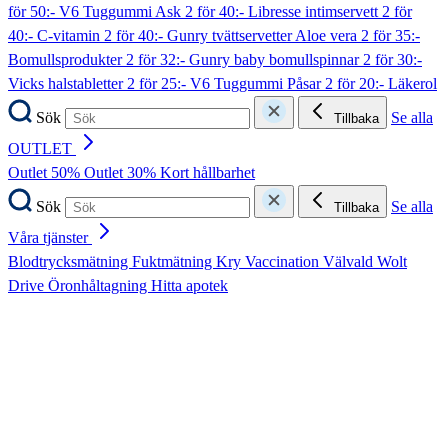
för 50:- V6 Tuggummi Ask
2 för 40:- Libresse intimservett
2 för
40:- C-vitamin
2 för 40:- Gunry tvättservetter Aloe vera
2 för 35:-
Bomullsprodukter
2 för 32:- Gunry baby bomullspinnar
2 för 30:-
Vicks halstabletter
2 för 25:- V6 Tuggummi Påsar
2 för 20:- Läkerol
Sök
Se alla
Tillbaka
OUTLET
Outlet 50%
Outlet 30%
Kort hållbarhet
Sök
Se alla
Tillbaka
Våra tjänster
Blodtrycksmätning
Fuktmätning
Kry
Vaccination
Välvald
Wolt
Drive
Öronhåltagning
Hitta apotek