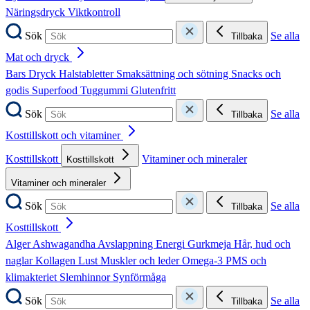
Näringsdryck
Viktkontroll
Sök
Se alla
Tillbaka
Mat och dryck
Bars
Dryck
Halstabletter
Smaksättning och sötning
Snacks och
godis
Superfood
Tuggummi
Glutenfritt
Sök
Se alla
Tillbaka
Kosttillskott och vitaminer
Kosttillskott
Vitaminer och mineraler
Kosttillskott
Vitaminer och mineraler
Sök
Se alla
Tillbaka
Kosttillskott
Alger
Ashwagandha
Avslappning
Energi
Gurkmeja
Hår, hud och
naglar
Kollagen
Lust
Muskler och leder
Omega-3
PMS och
klimakteriet
Slemhinnor
Synförmåga
Sök
Se alla
Tillbaka