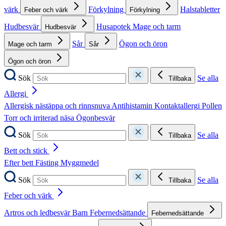
värk
Förkylning
Halstabletter
Feber och värk
Förkylning
Hudbesvär
Husapotek
Mage och tarm
Hudbesvär
Sår
Ögon och öron
Mage och tarm
Sår
Ögon och öron
Sök
Se alla
Tillbaka
Allergi
Allergisk nästäppa och rinnsnuva
Antihistamin
Kontaktallergi
Pollen
Torr och irriterad näsa
Ögonbesvär
Sök
Se alla
Tillbaka
Bett och stick
Efter bett
Fästing
Myggmedel
Sök
Se alla
Tillbaka
Feber och värk
Artros och ledbesvär
Barn
Febernedsättande
Febernedsättande