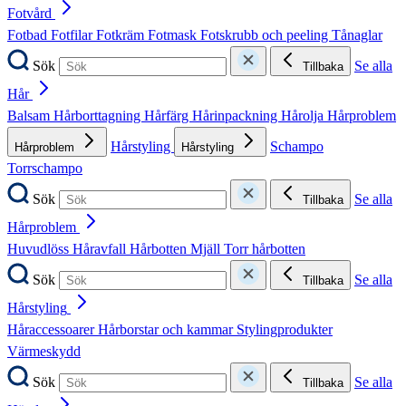
Fotvård
Fotbad
Fotfilar
Fotkräm
Fotmask
Fotskrubb och peeling
Tånaglar
Sök
Se alla
Tillbaka
Hår
Balsam
Hårborttagning
Hårfärg
Hårinpackning
Hårolja
Hårproblem
Hårstyling
Schampo
Hårproblem
Hårstyling
Torrschampo
Sök
Se alla
Tillbaka
Hårproblem
Huvudlöss
Håravfall
Hårbotten
Mjäll
Torr hårbotten
Sök
Se alla
Tillbaka
Hårstyling
Håraccessoarer
Hårborstar och kammar
Stylingprodukter
Värmeskydd
Sök
Se alla
Tillbaka