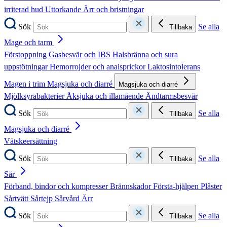
irriterad hud
Uttorkande
Ärr och bristningar
Sök
Se alla
Tillbaka
Mage och tarm
Förstoppning
Gasbesvär och IBS
Halsbränna och sura
uppstötningar
Hemorrojder och analsprickor
Laktosintolerans
Magen i trim
Magsjuka och diarré
Magsjuka och diarré
Mjölksyrabakterier
Åksjuka och illamående
Ändtarmsbesvär
Sök
Se alla
Tillbaka
Magsjuka och diarré
Vätskeersättning
Sök
Se alla
Tillbaka
Sår
Förband, bindor och kompresser
Brännskador
Första-hjälpen
Plåster
Sårtvätt
Sårtejp
Sårvård
Ärr
Sök
Se alla
Tillbaka