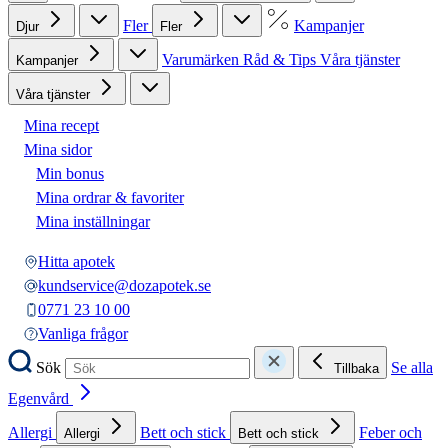
Fler
Kampanjer
Djur
Fler
Varumärken
Råd & Tips
Våra tjänster
Kampanjer
Våra tjänster
Mina recept
Mina sidor
Min bonus
Mina ordrar & favoriter
Mina inställningar
Hitta apotek
kundservice@dozapotek.se
0771 23 10 00
Vanliga frågor
Sök
Se alla
Tillbaka
Egenvård
Allergi
Bett och stick
Feber och
Allergi
Bett och stick