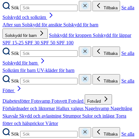
Sök
Se alla
Tillbaka
Solskydd och solkräm
After sun
Solskydd för ansikte
Solskydd för barn
Solskydd för kroppen
Solskydd för läppar
Solskydd för barn
SPF 15-25
SPF 30
SPF 50
SPF 100
Sök
Se alla
Tillbaka
Solskydd för barn
Solkräm för barn
UV-kläder för barn
Sök
Se alla
Tillbaka
Fötter
Diabetesfötter
Fotsvamp
Fotsvett
Fotvård
Fotvård
Förhårdnader och liktornar
Hallux valgus
Nagelsvamp
Nageltrång
Skavsår
Skydd och avlastning
Strumpor
Sulor och inlägg
Torra
fötter och hälsprickor
Vårtor
Sök
Se alla
Tillbaka