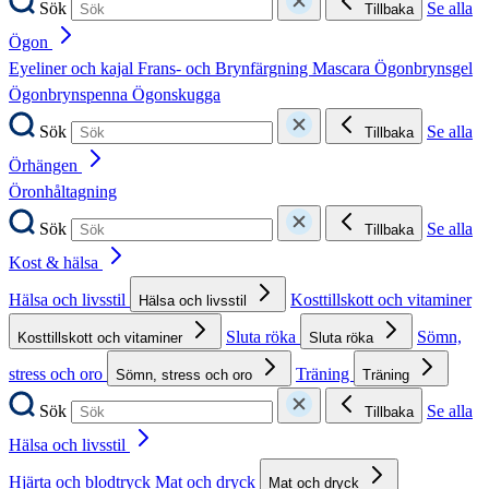
Sök
Se alla
Tillbaka
Ögon
Eyeliner och kajal
Frans- och Brynfärgning
Mascara
Ögonbrynsgel
Ögonbrynspenna
Ögonskugga
Sök
Se alla
Tillbaka
Örhängen
Öronhåltagning
Sök
Se alla
Tillbaka
Kost & hälsa
Hälsa och livsstil
Kosttillskott och vitaminer
Hälsa och livsstil
Sluta röka
Sömn,
Kosttillskott och vitaminer
Sluta röka
stress och oro
Träning
Sömn, stress och oro
Träning
Sök
Se alla
Tillbaka
Hälsa och livsstil
Hjärta och blodtryck
Mat och dryck
Mat och dryck