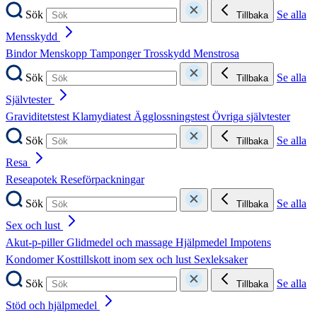
Sök
Se alla
Tillbaka
Mensskydd
Bindor
Menskopp
Tamponger
Trosskydd
Menstrosa
Sök
Se alla
Tillbaka
Självtester
Graviditetstest
Klamydiatest
Ägglossningstest
Övriga självtester
Sök
Se alla
Tillbaka
Resa
Reseapotek
Reseförpackningar
Sök
Se alla
Tillbaka
Sex och lust
Akut-p-piller
Glidmedel och massage
Hjälpmedel
Impotens
Kondomer
Kosttillskott inom sex och lust
Sexleksaker
Sök
Se alla
Tillbaka
Stöd och hjälpmedel