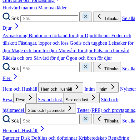
Graviditet och förlossning
Hudvård mamma
Mammakläder
Sök
Se alla
Tillbaka
Djur
Avmaskning
Bindor och förband för djur
Djurtillbehör
Foder och
tillskott
Fästingar, loppor och löss
Godis och tuggben
Leksaker för
djur
Mage och tarm för djur
Munvård för djur
Päls- och hudvård
Rädsla och oro
Sårvård för djur
Ögon och öron för djur
Sök
Se alla
Tillbaka
Fler
Hem och Hushåll
Intim
Nyheter
Hem och Hushåll
Intim
Resa
Sex och lust
Stöd och
Resa
Sex och lust
hjälpmedel
Tester (PPE) och provtagning
Stöd och hjälpmedel
Sök
Se alla
Tillbaka
Hem och Hushåll
Batterier
Disk
Doftljus och doftpinnar
Krisberedskap
Rengöring