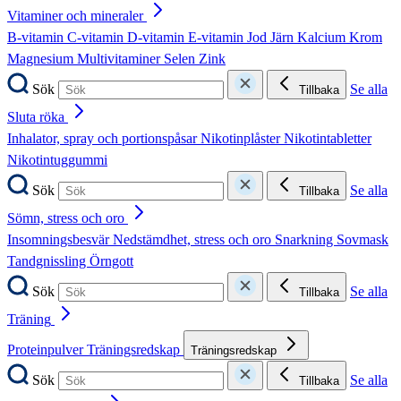
Vitaminer och mineraler
B-vitamin
C-vitamin
D-vitamin
E-vitamin
Jod
Järn
Kalcium
Krom
Magnesium
Multivitaminer
Selen
Zink
Sök
Se alla
Tillbaka
Sluta röka
Inhalator, spray och portionspåsar
Nikotinplåster
Nikotintabletter
Nikotintuggummi
Sök
Se alla
Tillbaka
Sömn, stress och oro
Insomningsbesvär
Nedstämdhet, stress och oro
Snarkning
Sovmask
Tandgnissling
Örngott
Sök
Se alla
Tillbaka
Träning
Proteinpulver
Träningsredskap
Träningsredskap
Sök
Se alla
Tillbaka