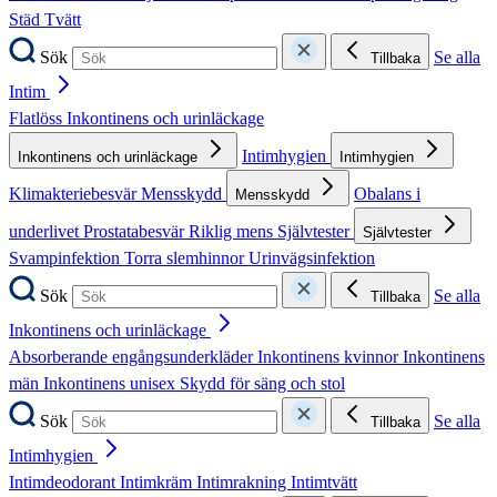
Städ
Tvätt
Sök
Se alla
Tillbaka
Intim
Flatlöss
Inkontinens och urinläckage
Intimhygien
Inkontinens och urinläckage
Intimhygien
Klimakteriebesvär
Mensskydd
Obalans i
Mensskydd
underlivet
Prostatabesvär
Riklig mens
Självtester
Självtester
Svampinfektion
Torra slemhinnor
Urinvägsinfektion
Sök
Se alla
Tillbaka
Inkontinens och urinläckage
Absorberande engångsunderkläder
Inkontinens kvinnor
Inkontinens
män
Inkontinens unisex
Skydd för säng och stol
Sök
Se alla
Tillbaka
Intimhygien
Intimdeodorant
Intimkräm
Intimrakning
Intimtvätt