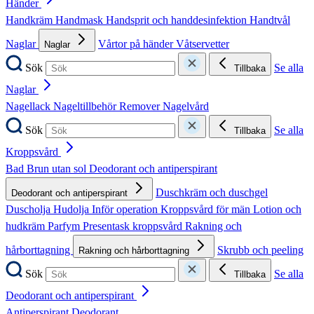
Händer
Handkräm
Handmask
Handsprit och handdesinfektion
Handtvål
Naglar
Vårtor på händer
Våtservetter
Naglar
Sök
Se alla
Tillbaka
Naglar
Nagellack
Nageltillbehör
Remover
Nagelvård
Sök
Se alla
Tillbaka
Kroppsvård
Bad
Brun utan sol
Deodorant och antiperspirant
Duschkräm och duschgel
Deodorant och antiperspirant
Duscholja
Hudolja
Inför operation
Kroppsvård för män
Lotion och
hudkräm
Parfym
Presentask kroppsvård
Rakning och
hårborttagning
Skrubb och peeling
Rakning och hårborttagning
Sök
Se alla
Tillbaka
Deodorant och antiperspirant
Antiperspirant
Deodorant