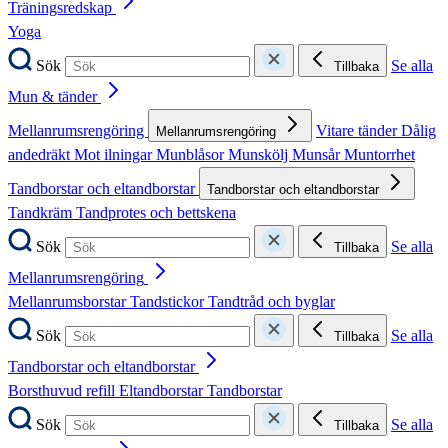
Träningsredskap
Yoga
Sök
Se alla
Tillbaka
Mun & tänder
Mellanrumsrengöring
Vitare tänder
Dålig
Mellanrumsrengöring
andedräkt
Mot ilningar
Munblåsor
Munskölj
Munsår
Muntorrhet
Tandborstar och eltandborstar
Tandborstar och eltandborstar
Tandkräm
Tandprotes och bettskena
Sök
Se alla
Tillbaka
Mellanrumsrengöring
Mellanrumsborstar
Tandstickor
Tandtråd och byglar
Sök
Se alla
Tillbaka
Tandborstar och eltandborstar
Borsthuvud refill
Eltandborstar
Tandborstar
Sök
Se alla
Tillbaka