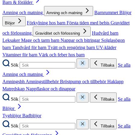
Barn & förälder
Amning och matning
Barnrummet
Blöjor
Amning och matning
Förkylning hos barn
Första tiden med bebis
Graviditet
Blöjor
och förlossning
Hudvård barn
Graviditet och förlossning
Leksaker
Mage och tarm barn
Nappar och bitringar
Solglasögon
barn
Tandvård för barn
Tvätt och rengöring barn
UV-kläder
Vitaminer för barn
Värk och feber hos barn
Sök
Se alla
Tillbaka
Amning och matning
Amningsbh
Amningstillbehör
Bröstpump och tillbehör
Haklapp
Matredskap
Nappflaskor och dinappar
Sök
Se alla
Tillbaka
Blöjor
Tygblöjor
Badblöjor
Sök
Se alla
Tillbaka