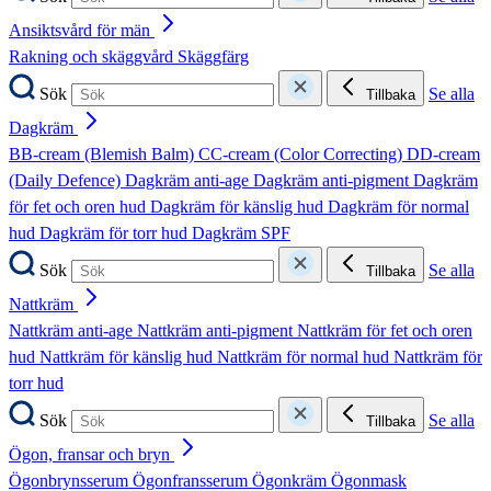
Ansiktsvård för män
Rakning och skäggvård
Skäggfärg
Sök
Se alla
Tillbaka
Dagkräm
BB-cream (Blemish Balm)
CC-cream (Color Correcting)
DD-cream
(Daily Defence)
Dagkräm anti-age
Dagkräm anti-pigment
Dagkräm
för fet och oren hud
Dagkräm för känslig hud
Dagkräm för normal
hud
Dagkräm för torr hud
Dagkräm SPF
Sök
Se alla
Tillbaka
Nattkräm
Nattkräm anti-age
Nattkräm anti-pigment
Nattkräm för fet och oren
hud
Nattkräm för känslig hud
Nattkräm för normal hud
Nattkräm för
torr hud
Sök
Se alla
Tillbaka
Ögon, fransar och bryn
Ögonbrynsserum
Ögonfransserum
Ögonkräm
Ögonmask