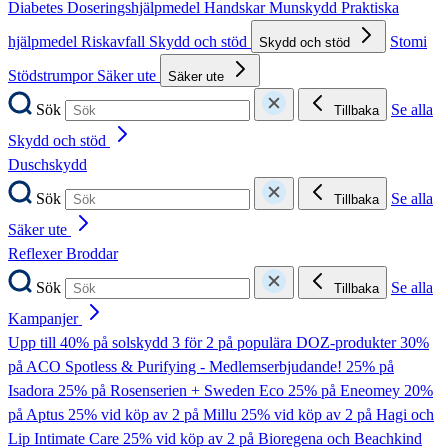
Diabetes
Doseringshjälpmedel
Handskar
Munskydd
Praktiska
hjälpmedel
Riskavfall
Skydd och stöd
Stomi
Skydd och stöd
Stödstrumpor
Säker ute
Säker ute
Sök
Se alla
Tillbaka
Skydd och stöd
Duschskydd
Sök
Se alla
Tillbaka
Säker ute
Reflexer
Broddar
Sök
Se alla
Tillbaka
Kampanjer
Upp till 40% på solskydd
3 för 2 på populära DOZ-produkter
30%
på ACO Spotless & Purifying - Medlemserbjudande!
25% på
Isadora
25% på Rosenserien + Sweden Eco
25% på Eneomey
20%
på Aptus
25% vid köp av 2 på Millu
25% vid köp av 2 på Hagi och
Lip Intimate Care
25% vid köp av 2 på Bioregena och Beachkind