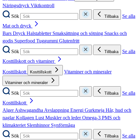
Näringsdryck
Viktkontroll
Sök
Se alla
Tillbaka
Mat och dryck
Bars
Dryck
Halstabletter
Smaksättning och sötning
Snacks och
godis
Superfood
Tuggummi
Glutenfritt
Sök
Se alla
Tillbaka
Kosttillskott och vitaminer
Kosttillskott
Vitaminer och mineraler
Kosttillskott
Vitaminer och mineraler
Sök
Se alla
Tillbaka
Kosttillskott
Alger
Ashwagandha
Avslappning
Energi
Gurkmeja
Hår, hud och
naglar
Kollagen
Lust
Muskler och leder
Omega-3
PMS och
klimakteriet
Slemhinnor
Synförmåga
Sök
Se alla
Tillbaka