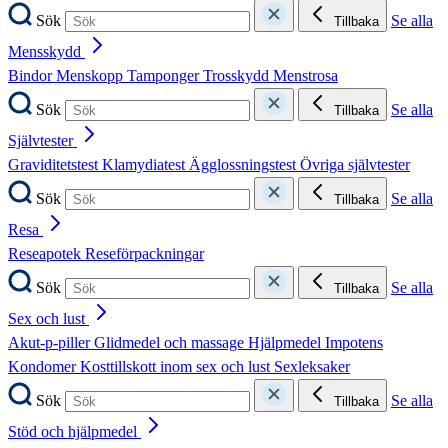
Sök
Se alla
Tillbaka
Mensskydd
Bindor
Menskopp
Tamponger
Trosskydd
Menstrosa
Sök
Se alla
Tillbaka
Självtester
Graviditetstest
Klamydiatest
Ägglossningstest
Övriga självtester
Sök
Se alla
Tillbaka
Resa
Reseapotek
Reseförpackningar
Sök
Se alla
Tillbaka
Sex och lust
Akut-p-piller
Glidmedel och massage
Hjälpmedel
Impotens
Kondomer
Kosttillskott inom sex och lust
Sexleksaker
Sök
Se alla
Tillbaka
Stöd och hjälpmedel