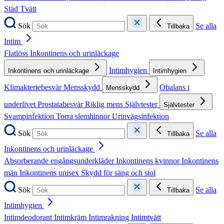
Städ
Tvätt
Sök
Se alla
Tillbaka
Intim
Flatlöss
Inkontinens och urinläckage
Intimhygien
Inkontinens och urinläckage
Intimhygien
Klimakteriebesvär
Mensskydd
Obalans i
Mensskydd
underlivet
Prostatabesvär
Riklig mens
Självtester
Självtester
Svampinfektion
Torra slemhinnor
Urinvägsinfektion
Sök
Se alla
Tillbaka
Inkontinens och urinläckage
Absorberande engångsunderkläder
Inkontinens kvinnor
Inkontinens
män
Inkontinens unisex
Skydd för säng och stol
Sök
Se alla
Tillbaka
Intimhygien
Intimdeodorant
Intimkräm
Intimrakning
Intimtvätt