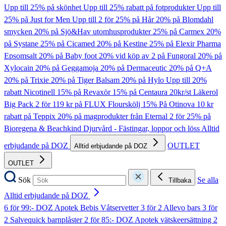
Upp till 25% på skönhet
Upp till 25% rabatt på fotprodukter
Upp till
25% på Just for Men
Upp till 2 för 25% på Hår
20% på Blomdahl
smycken
20% på Sjö&Hav utomhusprodukter
25% på Carmex
20%
på Systane
25% på Cicamed
20% på Kestine
25% på Elexir Pharma
Epsomsalt
20% på Baby foot
20% vid köp av 2 på Fungoral
20% på
Xylocain
20% på Geggamoja
20% på Dermaceutic
20% på Q+A
20% på Trixie
20% på Tiger Balsam
20% på Hylo
Upp till 20%
rabatt Nicotinell
15% på Revaxör
15% på Centaura
20kr/st Läkerol
Big Pack
2 för 119 kr på FLUX Flourskölj
15% På Otinova
10 kr
rabatt på Teppix
20% på magprodukter från Eternal
2 för 25% på
Bioregena & Beachkind
Djurvård - Fästingar, loppor och löss
Alltid
erbjudande på DOZ
OUTLET
Alltid erbjudande på DOZ
OUTLET
Sök
Se alla
Tillbaka
Alltid erbjudande på DOZ
6 för 99:- DOZ Apotek Bebis Våtservetter
3 för 2 Allevo bars
3 för
2 Salvequick barnplåster
2 för 85:- DOZ Apotek vätskeersättning
2