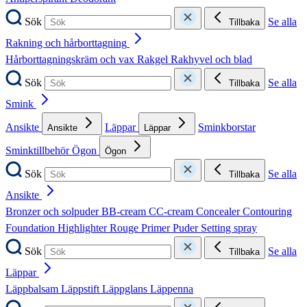
Sök
Se alla
Tillbaka
Rakning och hårborttagning
Hårborttagningskräm och vax
Rakgel
Rakhyvel och blad
Sök
Se alla
Tillbaka
Smink
Ansikte
Läppar
Sminkborstar
Ansikte
Läppar
Sminktillbehör
Ögon
Ögon
Sök
Se alla
Tillbaka
Ansikte
Bronzer och solpuder
BB-cream
CC-cream
Concealer
Contouring
Foundation
Highlighter
Rouge
Primer
Puder
Setting spray
Sök
Se alla
Tillbaka
Läppar
Läppbalsam
Läppstift
Läppglans
Läppenna