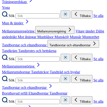
Träningsredskap
Yoga
Sök
Se alla
Tillbaka
Mun & tänder
Mellanrumsrengöring
Vitare tänder
Dålig
Mellanrumsrengöring
andedräkt
Mot ilningar
Munblåsor
Munskölj
Munsår
Muntorrhet
Tandborstar och eltandborstar
Tandborstar och eltandborstar
Tandkräm
Tandprotes och bettskena
Sök
Se alla
Tillbaka
Mellanrumsrengöring
Mellanrumsborstar
Tandstickor
Tandtråd och byglar
Sök
Se alla
Tillbaka
Tandborstar och eltandborstar
Borsthuvud refill
Eltandborstar
Tandborstar
Sök
Se alla
Tillbaka