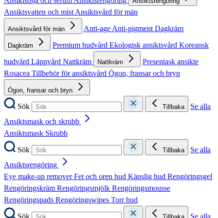
Ansiktsolja och serum
Ansiktsrengöring
Ansiktsrengöring
Ansiktsvatten och mist
Ansiktsvård för män
Anti-age
Anti-pigment
Dagkräm
Ansiktsvård för män
Premium hudvård
Ekologisk ansiktsvård
Koreansk
Dagkräm
hudvård
Läppvård
Nattkräm
Presentask ansikte
Nattkräm
Rosacea
Tillbehör för ansiktsvård
Ögon, fransar och bryn
Ögon, fransar och bryn
Sök
Se alla
Tillbaka
Ansiktsmask och skrubb
Ansiktsmask
Skrubb
Sök
Se alla
Tillbaka
Ansiktsrengöring
Eye make-up remover
Fet och oren hud
Känslig hud
Rengöringsgel
Rengöringskräm
Rengöringsmjölk
Rengöringsmousse
Rengöringspads
Rengöringswipes
Torr hud
Sök
Se alla
Tillbaka