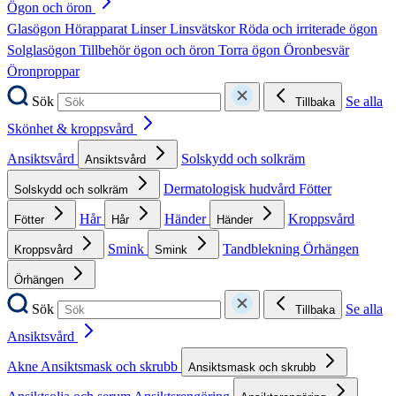
Ögon och öron
Glasögon
Hörapparat
Linser
Linsvätskor
Röda och irriterade ögon
Solglasögon
Tillbehör ögon och öron
Torra ögon
Öronbesvär
Öronproppar
Sök
Se alla
Tillbaka
Skönhet & kroppsvård
Ansiktsvård
Solskydd och solkräm
Ansiktsvård
Dermatologisk hudvård
Fötter
Solskydd och solkräm
Hår
Händer
Kroppsvård
Fötter
Hår
Händer
Smink
Tandblekning
Örhängen
Kroppsvård
Smink
Örhängen
Sök
Se alla
Tillbaka
Ansiktsvård
Akne
Ansiktsmask och skrubb
Ansiktsmask och skrubb