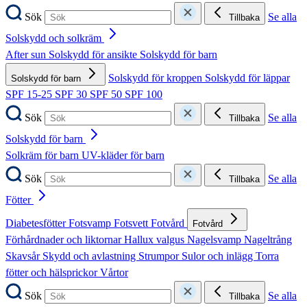
Sök
Se alla
Tillbaka
Solskydd och solkräm
After sun
Solskydd för ansikte
Solskydd för barn
Solskydd för kroppen
Solskydd för läppar
Solskydd för barn
SPF 15-25
SPF 30
SPF 50
SPF 100
Sök
Se alla
Tillbaka
Solskydd för barn
Solkräm för barn
UV-kläder för barn
Sök
Se alla
Tillbaka
Fötter
Diabetesfötter
Fotsvamp
Fotsvett
Fotvård
Fotvård
Förhårdnader och liktornar
Hallux valgus
Nagelsvamp
Nageltrång
Skavsår
Skydd och avlastning
Strumpor
Sulor och inlägg
Torra
fötter och hälsprickor
Vårtor
Sök
Se alla
Tillbaka