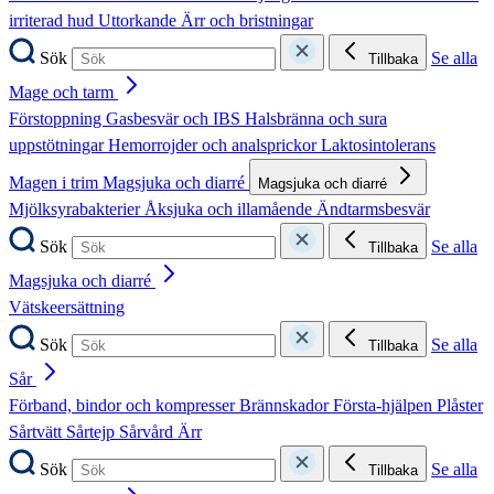
irriterad hud
Uttorkande
Ärr och bristningar
Sök
Se alla
Tillbaka
Mage och tarm
Förstoppning
Gasbesvär och IBS
Halsbränna och sura
uppstötningar
Hemorrojder och analsprickor
Laktosintolerans
Magen i trim
Magsjuka och diarré
Magsjuka och diarré
Mjölksyrabakterier
Åksjuka och illamående
Ändtarmsbesvär
Sök
Se alla
Tillbaka
Magsjuka och diarré
Vätskeersättning
Sök
Se alla
Tillbaka
Sår
Förband, bindor och kompresser
Brännskador
Första-hjälpen
Plåster
Sårtvätt
Sårtejp
Sårvård
Ärr
Sök
Se alla
Tillbaka