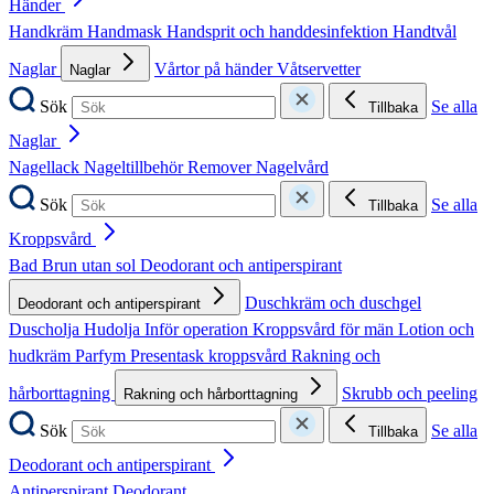
Händer
Handkräm
Handmask
Handsprit och handdesinfektion
Handtvål
Naglar
Vårtor på händer
Våtservetter
Naglar
Sök
Se alla
Tillbaka
Naglar
Nagellack
Nageltillbehör
Remover
Nagelvård
Sök
Se alla
Tillbaka
Kroppsvård
Bad
Brun utan sol
Deodorant och antiperspirant
Duschkräm och duschgel
Deodorant och antiperspirant
Duscholja
Hudolja
Inför operation
Kroppsvård för män
Lotion och
hudkräm
Parfym
Presentask kroppsvård
Rakning och
hårborttagning
Skrubb och peeling
Rakning och hårborttagning
Sök
Se alla
Tillbaka
Deodorant och antiperspirant
Antiperspirant
Deodorant