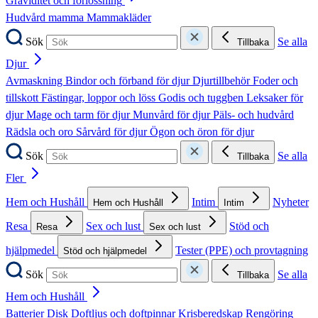
Graviditet och förlossning
Hudvård mamma
Mammakläder
Sök
Se alla
Tillbaka
Djur
Avmaskning
Bindor och förband för djur
Djurtillbehör
Foder och
tillskott
Fästingar, loppor och löss
Godis och tuggben
Leksaker för
djur
Mage och tarm för djur
Munvård för djur
Päls- och hudvård
Rädsla och oro
Sårvård för djur
Ögon och öron för djur
Sök
Se alla
Tillbaka
Fler
Hem och Hushåll
Intim
Nyheter
Hem och Hushåll
Intim
Resa
Sex och lust
Stöd och
Resa
Sex och lust
hjälpmedel
Tester (PPE) och provtagning
Stöd och hjälpmedel
Sök
Se alla
Tillbaka
Hem och Hushåll
Batterier
Disk
Doftljus och doftpinnar
Krisberedskap
Rengöring