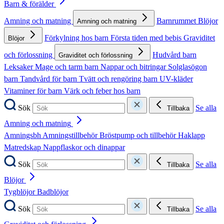
Barn & förälder
Amning och matning
Barnrummet
Blöjor
Amning och matning
Förkylning hos barn
Första tiden med bebis
Graviditet
Blöjor
och förlossning
Hudvård barn
Graviditet och förlossning
Leksaker
Mage och tarm barn
Nappar och bitringar
Solglasögon
barn
Tandvård för barn
Tvätt och rengöring barn
UV-kläder
Vitaminer för barn
Värk och feber hos barn
Sök
Se alla
Tillbaka
Amning och matning
Amningsbh
Amningstillbehör
Bröstpump och tillbehör
Haklapp
Matredskap
Nappflaskor och dinappar
Sök
Se alla
Tillbaka
Blöjor
Tygblöjor
Badblöjor
Sök
Se alla
Tillbaka