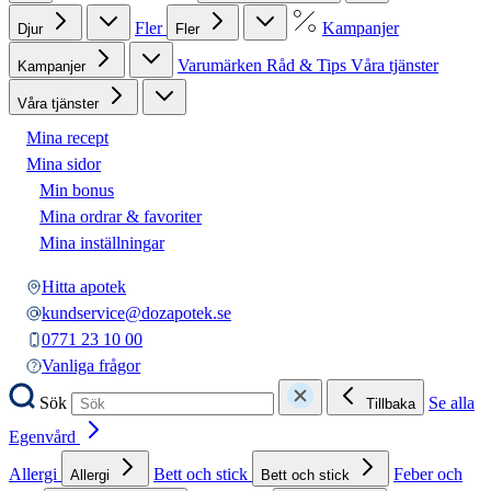
Fler
Kampanjer
Djur
Fler
Varumärken
Råd & Tips
Våra tjänster
Kampanjer
Våra tjänster
Mina recept
Mina sidor
Min bonus
Mina ordrar & favoriter
Mina inställningar
Hitta apotek
kundservice@dozapotek.se
0771 23 10 00
Vanliga frågor
Sök
Se alla
Tillbaka
Egenvård
Allergi
Bett och stick
Feber och
Allergi
Bett och stick