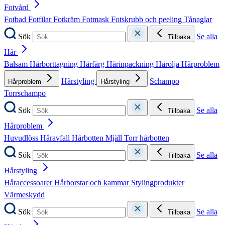
Fotvård
Fotbad
Fotfilar
Fotkräm
Fotmask
Fotskrubb och peeling
Tånaglar
Sök
Se alla
Tillbaka
Hår
Balsam
Hårborttagning
Hårfärg
Hårinpackning
Hårolja
Hårproblem
Hårstyling
Schampo
Hårproblem
Hårstyling
Torrschampo
Sök
Se alla
Tillbaka
Hårproblem
Huvudlöss
Håravfall
Hårbotten
Mjäll
Torr hårbotten
Sök
Se alla
Tillbaka
Hårstyling
Håraccessoarer
Hårborstar och kammar
Stylingprodukter
Värmeskydd
Sök
Se alla
Tillbaka