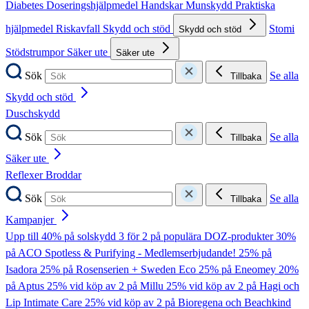
Diabetes
Doseringshjälpmedel
Handskar
Munskydd
Praktiska
hjälpmedel
Riskavfall
Skydd och stöd
Stomi
Skydd och stöd
Stödstrumpor
Säker ute
Säker ute
Sök
Se alla
Tillbaka
Skydd och stöd
Duschskydd
Sök
Se alla
Tillbaka
Säker ute
Reflexer
Broddar
Sök
Se alla
Tillbaka
Kampanjer
Upp till 40% på solskydd
3 för 2 på populära DOZ-produkter
30%
på ACO Spotless & Purifying - Medlemserbjudande!
25% på
Isadora
25% på Rosenserien + Sweden Eco
25% på Eneomey
20%
på Aptus
25% vid köp av 2 på Millu
25% vid köp av 2 på Hagi och
Lip Intimate Care
25% vid köp av 2 på Bioregena och Beachkind