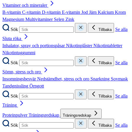
Vitaminer och mineraler
B-vitamin
C-vitamin
D-vitamin
E-vitamin
Jod
Järn
Kalcium
Krom
Magnesium
Multivitaminer
Selen
Zink
Sök
Se alla
Tillbaka
Sluta röka
Inhalator, spray och portionspåsar
Nikotinplåster
Nikotintabletter
Nikotintuggummi
Sök
Se alla
Tillbaka
Sömn, stress och oro
Insomningsbesvär
Nedstämdhet, stress och oro
Snarkning
Sovmask
Tandgnissling
Örngott
Sök
Se alla
Tillbaka
Träning
Proteinpulver
Träningsredskap
Träningsredskap
Sök
Se alla
Tillbaka