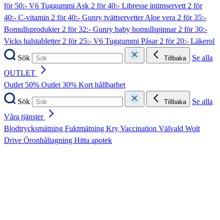
för 50:- V6 Tuggummi Ask
2 för 40:- Libresse intimservett
2 för
40:- C-vitamin
2 för 40:- Gunry tvättservetter Aloe vera
2 för 35:-
Bomullsprodukter
2 för 32:- Gunry baby bomullspinnar
2 för 30:-
Vicks halstabletter
2 för 25:- V6 Tuggummi Påsar
2 för 20:- Läkerol
Sök
Se alla
Tillbaka
OUTLET
Outlet 50%
Outlet 30%
Kort hållbarhet
Sök
Se alla
Tillbaka
Våra tjänster
Blodtrycksmätning
Fuktmätning
Kry
Vaccination
Välvald
Wolt
Drive
Öronhåltagning
Hitta apotek