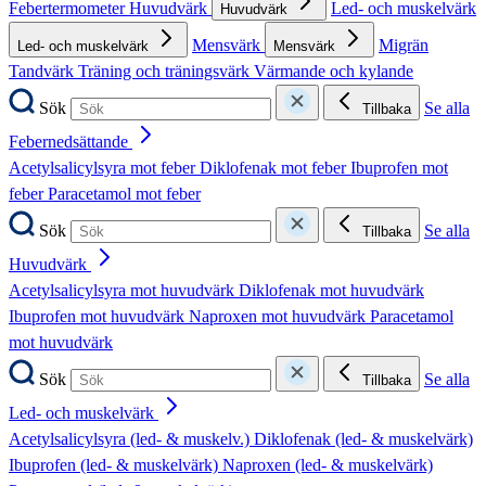
Febertermometer
Huvudvärk
Led- och muskelvärk
Huvudvärk
Mensvärk
Migrän
Led- och muskelvärk
Mensvärk
Tandvärk
Träning och träningsvärk
Värmande och kylande
Sök
Se alla
Tillbaka
Febernedsättande
Acetylsalicylsyra mot feber
Diklofenak mot feber
Ibuprofen mot
feber
Paracetamol mot feber
Sök
Se alla
Tillbaka
Huvudvärk
Acetylsalicylsyra mot huvudvärk
Diklofenak mot huvudvärk
Ibuprofen mot huvudvärk
Naproxen mot huvudvärk
Paracetamol
mot huvudvärk
Sök
Se alla
Tillbaka
Led- och muskelvärk
Acetylsalicylsyra (led- & muskelv.)
Diklofenak (led- & muskelvärk)
Ibuprofen (led- & muskelvärk)
Naproxen (led- & muskelvärk)