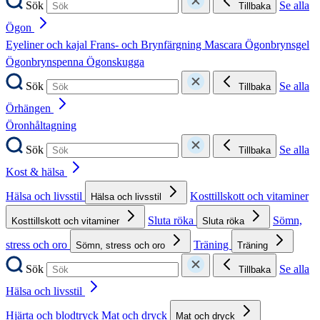
Sök
Se alla
Tillbaka
Ögon
Eyeliner och kajal
Frans- och Brynfärgning
Mascara
Ögonbrynsgel
Ögonbrynspenna
Ögonskugga
Sök
Se alla
Tillbaka
Örhängen
Öronhåltagning
Sök
Se alla
Tillbaka
Kost & hälsa
Hälsa och livsstil
Kosttillskott och vitaminer
Hälsa och livsstil
Sluta röka
Sömn,
Kosttillskott och vitaminer
Sluta röka
stress och oro
Träning
Sömn, stress och oro
Träning
Sök
Se alla
Tillbaka
Hälsa och livsstil
Hjärta och blodtryck
Mat och dryck
Mat och dryck