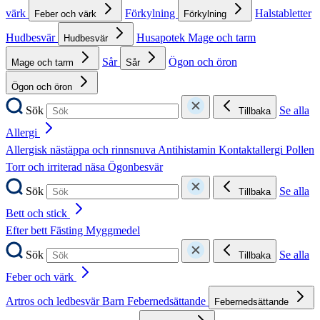
värk
Förkylning
Halstabletter
Feber och värk
Förkylning
Hudbesvär
Husapotek
Mage och tarm
Hudbesvär
Sår
Ögon och öron
Mage och tarm
Sår
Ögon och öron
Sök
Se alla
Tillbaka
Allergi
Allergisk nästäppa och rinnsnuva
Antihistamin
Kontaktallergi
Pollen
Torr och irriterad näsa
Ögonbesvär
Sök
Se alla
Tillbaka
Bett och stick
Efter bett
Fästing
Myggmedel
Sök
Se alla
Tillbaka
Feber och värk
Artros och ledbesvär
Barn
Febernedsättande
Febernedsättande