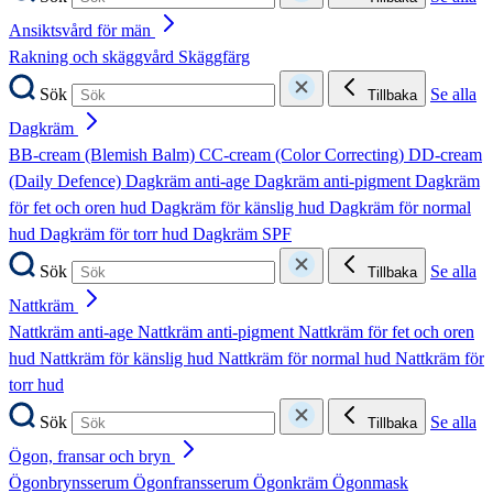
Ansiktsvård för män
Rakning och skäggvård
Skäggfärg
Sök
Se alla
Tillbaka
Dagkräm
BB-cream (Blemish Balm)
CC-cream (Color Correcting)
DD-cream
(Daily Defence)
Dagkräm anti-age
Dagkräm anti-pigment
Dagkräm
för fet och oren hud
Dagkräm för känslig hud
Dagkräm för normal
hud
Dagkräm för torr hud
Dagkräm SPF
Sök
Se alla
Tillbaka
Nattkräm
Nattkräm anti-age
Nattkräm anti-pigment
Nattkräm för fet och oren
hud
Nattkräm för känslig hud
Nattkräm för normal hud
Nattkräm för
torr hud
Sök
Se alla
Tillbaka
Ögon, fransar och bryn
Ögonbrynsserum
Ögonfransserum
Ögonkräm
Ögonmask