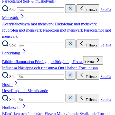
Paracetamol (led- & muskelvärk)
Sök
Se alla
Tillbaka
Mensvärk
Acetylsalicylsyra mot mensvärk
Diklofenak mot mensvärk
Ibuprofen mot mensvärk
Naproxen mot mensvärk
Paracetamol mot
mensvärk
Sök
Se alla
Tillbaka
Förkylning
Bihåleinflammation
Förebygger förkylning
Hosta
Hosta
Influensa
Nästäppa och rinnsnuva
Ont i halsen
Torr i näsan
Sök
Se alla
Tillbaka
Hosta
Hostdämpande
Slemlösande
Sök
Se alla
Tillbaka
Hudbesvär
Blåmärken och åderbråck
Eksem
Mjukgörande
Svalkande
Torr och