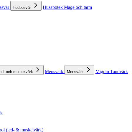
esvär
Husapotek
Mage och tarm
Hudbesvär
Mensvärk
Migrän
Tandvärk
ed- och muskelvärk
Mensvärk
rk
ol (led- & muskelvärk)