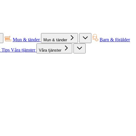
Mun & tänder
Barn & förälder
Mun & tänder
 Tips
Våra tjänster
Våra tjänster