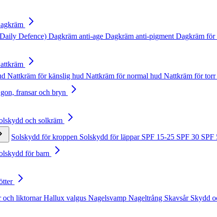
Dagkräm
Daily Defence)
Dagkräm anti-age
Dagkräm anti-pigment
Dagkräm för 
Nattkräm
hud
Nattkräm för känslig hud
Nattkräm för normal hud
Nattkräm för torr
Ögon, fransar och bryn
Solskydd och solkräm
Solskydd för kroppen
Solskydd för läppar
SPF 15-25
SPF 30
SPF
Solskydd för barn
ötter
 och liktornar
Hallux valgus
Nagelsvamp
Nageltrång
Skavsår
Skydd o