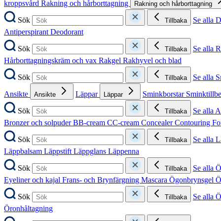
kroppsvård
Rakning och hårborttagning
Rakning och hårborttagning
Sök
Se alla 
Tillbaka
Antiperspirant
Deodorant
Sök
Se alla 
Tillbaka
Hårborttagningskräm och vax
Rakgel
Rakhyvel och blad
Sök
Se alla 
Tillbaka
Ansikte
Läppar
Sminkborstar
Sminktillb
Ansikte
Läppar
Sök
Se alla A
Tillbaka
Bronzer och solpuder
BB-cream
CC-cream
Concealer
Contouring
Fo
Sök
Se alla 
Tillbaka
Läppbalsam
Läppstift
Läppglans
Läppenna
Sök
Se alla 
Tillbaka
Eyeliner och kajal
Frans- och Brynfärgning
Mascara
Ögonbrynsgel
Ö
Sök
Se alla 
Tillbaka
Öronhåltagning