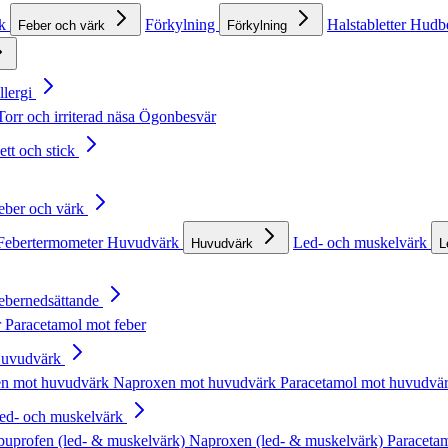
rk
Förkylning
Halstabletter
Hudb
Feber och värk
Förkylning
llergi
Torr och irriterad näsa
Ögonbesvär
ett och stick
Feber och värk
Febertermometer
Huvudvärk
Led- och muskelvärk
Huvudvärk
L
Febernedsättande
r
Paracetamol mot feber
Huvudvärk
en mot huvudvärk
Naproxen mot huvudvärk
Paracetamol mot huvudvä
Led- och muskelvärk
buprofen (led- & muskelvärk)
Naproxen (led- & muskelvärk)
Paracetam