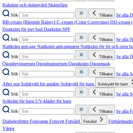
Rakning och skäggvård
Skäggfärg
Sök
Se alla 
Tillbaka
BB-cream (Blemish Balm)
CC-cream (Color Correcting)
DD-cream (
Dagkräm för torr hud
Dagkräm SPF
Sök
Se alla 
Tillbaka
Nattkräm anti-age
Nattkräm anti-pigment
Nattkräm för fet och oren 
Sök
Se alla 
Tillbaka
Ögonbrynsserum
Ögonfransserum
Ögonkräm
Ögonmask
Sök
Se alla 
Tillbaka
After sun
Solskydd för ansikte
Solskydd för barn
Solskydd för barn
Sök
Se alla 
Tillbaka
Solkräm för barn
UV-kläder för barn
Sök
Se alla F
Tillbaka
Diabetesfötter
Fotsvamp
Fotsvett
Fotvård
Förhårdnader
Fotvård
Vårtor