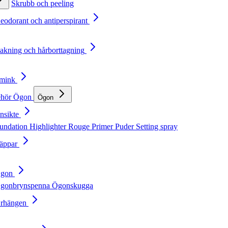
Skrubb och peeling
Deodorant och antiperspirant
Rakning och hårborttagning
Smink
ehör
Ögon
Ögon
nsikte
undation
Highlighter
Rouge
Primer
Puder
Setting spray
Läppar
Ögon
gonbrynspenna
Ögonskugga
Örhängen