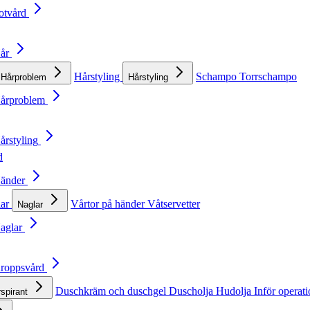
otvård
Hår
Hårstyling
Schampo
Torrschampo
Hårproblem
Hårstyling
Hårproblem
årstyling
d
Händer
lar
Vårtor på händer
Våtservetter
Naglar
Naglar
Kroppsvård
Duschkräm och duschgel
Duscholja
Hudolja
Inför operat
rspirant