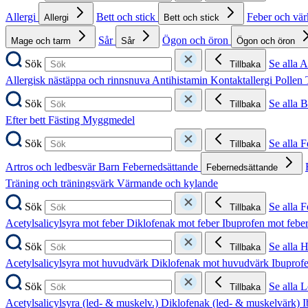
Allergi
Bett och stick
Feber och vä
Allergi
Bett och stick
Sår
Ögon och öron
Mage och tarm
Sår
Ögon och öron
Sök
Se alla A
Tillbaka
Allergisk nästäppa och rinnsnuva
Antihistamin
Kontaktallergi
Pollen
Sök
Se alla B
Tillbaka
Efter bett
Fästing
Myggmedel
Sök
Se alla 
Tillbaka
Artros och ledbesvär
Barn
Febernedsättande
Febernedsättande
Träning och träningsvärk
Värmande och kylande
Sök
Se alla 
Tillbaka
Acetylsalicylsyra mot feber
Diklofenak mot feber
Ibuprofen mot febe
Sök
Se alla 
Tillbaka
Acetylsalicylsyra mot huvudvärk
Diklofenak mot huvudvärk
Ibuprof
Sök
Se alla 
Tillbaka
Acetylsalicylsyra (led- & muskelv.)
Diklofenak (led- & muskelvärk)
I