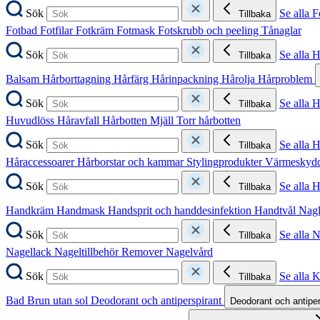
Sök
Se alla F
Tillbaka
Fotbad
Fotfilar
Fotkräm
Fotmask
Fotskrubb och peeling
Tånaglar
Sök
Se alla 
Tillbaka
Balsam
Hårborttagning
Hårfärg
Hårinpackning
Hårolja
Hårproblem
Sök
Se alla 
Tillbaka
Huvudlöss
Håravfall
Hårbotten
Mjäll
Torr hårbotten
Sök
Se alla H
Tillbaka
Håraccessoarer
Hårborstar och kammar
Stylingprodukter
Värmeskyd
Sök
Se alla 
Tillbaka
Handkräm
Handmask
Handsprit och handdesinfektion
Handtvål
Nag
Sök
Se alla 
Tillbaka
Nagellack
Nageltillbehör
Remover
Nagelvård
Sök
Se alla 
Tillbaka
Bad
Brun utan sol
Deodorant och antiperspirant
Deodorant och antipe