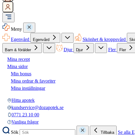
Meny
Egenvård
Skönhet & kroppsvård
Egenvård
Sk
Djur
Fler
Barn & förälder
Djur
Fler
Mina recept
Mina sidor
Min bonus
Mina ordrar & favoriter
Mina inställningar
Hitta apotek
kundservice@dozapotek.se
0771 23 10 00
Vanliga frågor
Sök
Se alla 
Tillbaka