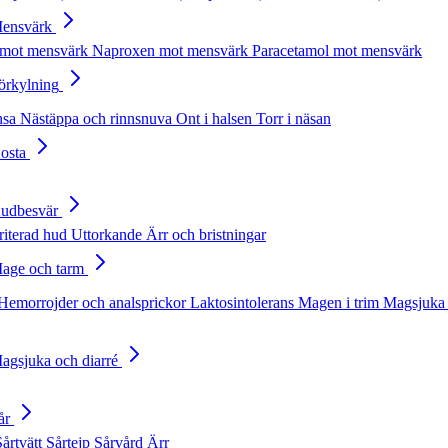
Mensvärk
 mot mensvärk
Naproxen mot mensvärk
Paracetamol mot mensvärk
Förkylning
nsa
Nästäppa och rinnsnuva
Ont i halsen
Torr i näsan
Hosta
Hudbesvär
rriterad hud
Uttorkande
Ärr och bristningar
Mage och tarm
Hemorrojder och analsprickor
Laktosintolerans
Magen i trim
Magsjuka 
Magsjuka och diarré
år
Sårtvätt
Sårtejp
Sårvård
Ärr