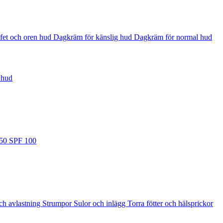
fet och oren hud
Dagkräm för känslig hud
Dagkräm för normal hud
 hud
 50
SPF 100
ch avlastning
Strumpor
Sulor och inlägg
Torra fötter och hälsprickor