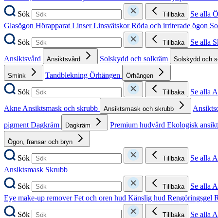
Sök
Se alla 
Tillbaka
Glasögon
Hörapparat
Linser
Linsvätskor
Röda och irriterade ögon
So
Sök
Se alla 
Tillbaka
Ansiktsvård
Solskydd och solkräm
Ansiktsvård
Solskydd och 
Tandblekning
Örhängen
Smink
Örhängen
Sök
Se alla 
Tillbaka
Akne
Ansiktsmask och skrubb
Ansikts
Ansiktsmask och skrubb
pigment
Dagkräm
Premium hudvård
Ekologisk ansik
Dagkräm
Ögon, fransar och bryn
Sök
Se alla 
Tillbaka
Ansiktsmask
Skrubb
Sök
Se alla 
Tillbaka
Eye make-up remover
Fet och oren hud
Känslig hud
Rengöringsgel
R
Sök
Se alla 
Tillbaka