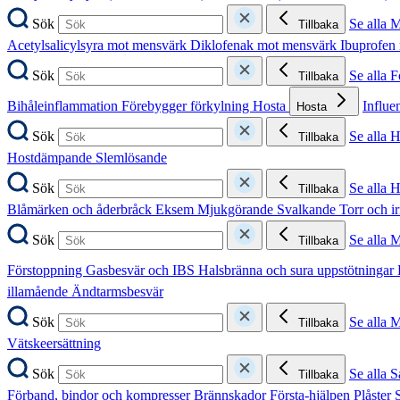
Sök
Se alla 
Tillbaka
Acetylsalicylsyra mot mensvärk
Diklofenak mot mensvärk
Ibuprofen
Sök
Se alla 
Tillbaka
Bihåleinflammation
Förebygger förkylning
Hosta
Influe
Hosta
Sök
Se alla 
Tillbaka
Hostdämpande
Slemlösande
Sök
Se alla 
Tillbaka
Blåmärken och åderbråck
Eksem
Mjukgörande
Svalkande
Torr och i
Sök
Se alla 
Tillbaka
Förstoppning
Gasbesvär och IBS
Halsbränna och sura uppstötningar
illamående
Ändtarmsbesvär
Sök
Se alla 
Tillbaka
Vätskeersättning
Sök
Se alla S
Tillbaka
Förband, bindor och kompresser
Brännskador
Första-hjälpen
Plåster