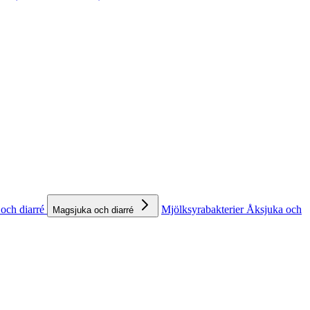
och diarré
Mjölksyrabakterier
Åksjuka och
Magsjuka och diarré