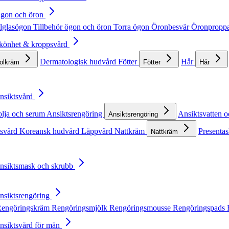
Ögon och öron
lglasögon
Tillbehör ögon och öron
Torra ögon
Öronbesvär
Öronpropp
Skönhet & kroppsvård
Dermatologisk hudvård
Fötter
Hår
solkräm
Fötter
Hår
Ansiktsvård
olja och serum
Ansiktsrengöring
Ansiktsvatten o
Ansiktsrengöring
tsvård
Koreansk hudvård
Läppvård
Nattkräm
Presentas
Nattkräm
Ansiktsmask och skrubb
Ansiktsrengöring
engöringskräm
Rengöringsmjölk
Rengöringsmousse
Rengöringspads
Ansiktsvård för män