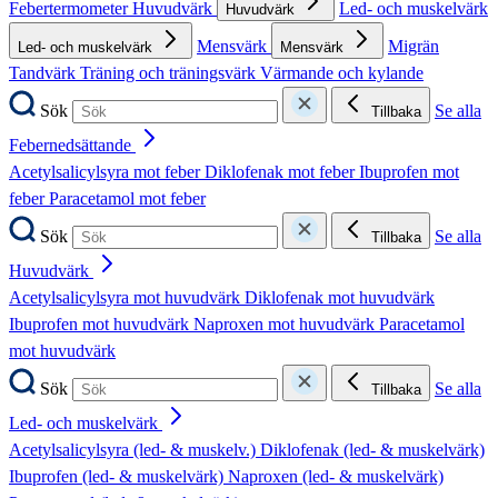
Febertermometer
Huvudvärk
Led- och muskelvärk
Huvudvärk
Mensvärk
Migrän
Led- och muskelvärk
Mensvärk
Tandvärk
Träning och träningsvärk
Värmande och kylande
Sök
Se alla
Tillbaka
Febernedsättande
Acetylsalicylsyra mot feber
Diklofenak mot feber
Ibuprofen mot
feber
Paracetamol mot feber
Sök
Se alla
Tillbaka
Huvudvärk
Acetylsalicylsyra mot huvudvärk
Diklofenak mot huvudvärk
Ibuprofen mot huvudvärk
Naproxen mot huvudvärk
Paracetamol
mot huvudvärk
Sök
Se alla
Tillbaka
Led- och muskelvärk
Acetylsalicylsyra (led- & muskelv.)
Diklofenak (led- & muskelvärk)
Ibuprofen (led- & muskelvärk)
Naproxen (led- & muskelvärk)