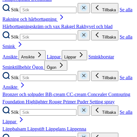
Sök
Se alla
Tillbaka
Rakning och hårborttagning
Hårborttagningskräm och vax
Rakgel
Rakhyvel och blad
Sök
Se alla
Tillbaka
Smink
Ansikte
Läppar
Sminkborstar
Ansikte
Läppar
Sminktillbehör
Ögon
Ögon
Sök
Se alla
Tillbaka
Ansikte
Bronzer och solpuder
BB-cream
CC-cream
Concealer
Contouring
Foundation
Highlighter
Rouge
Primer
Puder
Setting spray
Sök
Se alla
Tillbaka
Läppar
Läppbalsam
Läppstift
Läppglans
Läppenna