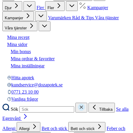
Fler
Kampanjer
Djur
Fler
Varumärken
Råd & Tips
Våra tjänster
Kampanjer
Våra tjänster
Mina recept
Mina sidor
Min bonus
Mina ordrar & favoriter
Mina inställningar
Hitta apotek
kundservice@dozapotek.se
0771 23 10 00
Vanliga frågor
Sök
Se alla
Tillbaka
Egenvård
Allergi
Bett och stick
Feber och
Allergi
Bett och stick