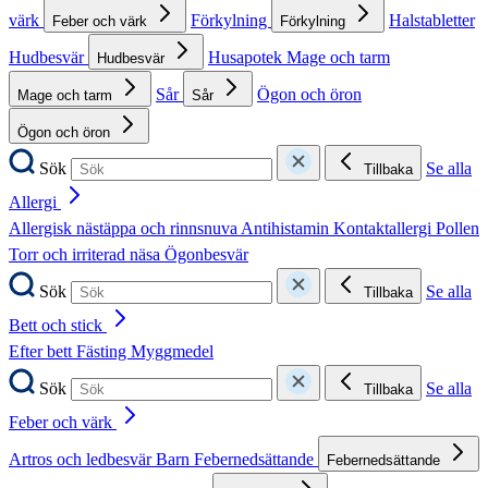
värk
Förkylning
Halstabletter
Feber och värk
Förkylning
Hudbesvär
Husapotek
Mage och tarm
Hudbesvär
Sår
Ögon och öron
Mage och tarm
Sår
Ögon och öron
Sök
Se alla
Tillbaka
Allergi
Allergisk nästäppa och rinnsnuva
Antihistamin
Kontaktallergi
Pollen
Torr och irriterad näsa
Ögonbesvär
Sök
Se alla
Tillbaka
Bett och stick
Efter bett
Fästing
Myggmedel
Sök
Se alla
Tillbaka
Feber och värk
Artros och ledbesvär
Barn
Febernedsättande
Febernedsättande