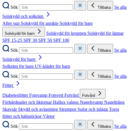
Sök
Se alla
Tillbaka
Solskydd och solkräm
After sun
Solskydd för ansikte
Solskydd för barn
Solskydd för kroppen
Solskydd för läppar
Solskydd för barn
SPF 15-25
SPF 30
SPF 50
SPF 100
Sök
Se alla
Tillbaka
Solskydd för barn
Solkräm för barn
UV-kläder för barn
Sök
Se alla
Tillbaka
Fötter
Diabetesfötter
Fotsvamp
Fotsvett
Fotvård
Fotvård
Förhårdnader och liktornar
Hallux valgus
Nagelsvamp
Nageltrång
Skavsår
Skydd och avlastning
Strumpor
Sulor och inlägg
Torra
fötter och hälsprickor
Vårtor
Sök
Se alla
Tillbaka