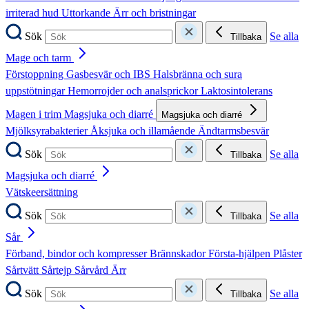
irriterad hud
Uttorkande
Ärr och bristningar
Sök
Se alla
Tillbaka
Mage och tarm
Förstoppning
Gasbesvär och IBS
Halsbränna och sura
uppstötningar
Hemorrojder och analsprickor
Laktosintolerans
Magen i trim
Magsjuka och diarré
Magsjuka och diarré
Mjölksyrabakterier
Åksjuka och illamående
Ändtarmsbesvär
Sök
Se alla
Tillbaka
Magsjuka och diarré
Vätskeersättning
Sök
Se alla
Tillbaka
Sår
Förband, bindor och kompresser
Brännskador
Första-hjälpen
Plåster
Sårtvätt
Sårtejp
Sårvård
Ärr
Sök
Se alla
Tillbaka