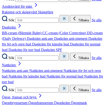
Ansiktsvård för män
Rakning och skäggvård
Skäggfärg
Sök
Se alla
Tillbaka
Dagkräm
BB-cream (Blemish Balm)
CC-cream (Color Correcting)
DD-cream
(Daily Defence)
Dagkräm anti-age
Dagkräm anti-pigment
Dagkräm
för fet och oren hud
Dagkräm för känslig hud
Dagkräm för normal
hud
Dagkräm för torr hud
Dagkräm SPF
Sök
Se alla
Tillbaka
Nattkräm
Nattkräm anti-age
Nattkräm anti-pigment
Nattkräm för fet och oren
hud
Nattkräm för känslig hud
Nattkräm för normal hud
Nattkräm för
torr hud
Sök
Se alla
Tillbaka
Ögon, fransar och bryn
Ögonbrynsserum
Ögonfransserum
Ögonkräm
Ögonmask