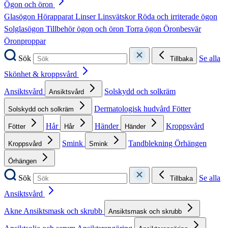
Ögon och öron
Glasögon
Hörapparat
Linser
Linsvätskor
Röda och irriterade ögon
Solglasögon
Tillbehör ögon och öron
Torra ögon
Öronbesvär
Öronproppar
Sök
Se alla
Tillbaka
Skönhet & kroppsvård
Ansiktsvård
Solskydd och solkräm
Ansiktsvård
Dermatologisk hudvård
Fötter
Solskydd och solkräm
Hår
Händer
Kroppsvård
Fötter
Hår
Händer
Smink
Tandblekning
Örhängen
Kroppsvård
Smink
Örhängen
Sök
Se alla
Tillbaka
Ansiktsvård
Akne
Ansiktsmask och skrubb
Ansiktsmask och skrubb