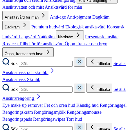
Ansiktsolja och serum
Ansiktsrengöring
Ansiktsrengöring
Ansiktsvatten och mist
Ansiktsvård för män
Anti-age
Anti-pigment
Dagkräm
Ansiktsvård för män
Premium hudvård
Ekologisk ansiktsvård
Koreansk
Dagkräm
hudvård
Läppvård
Nattkräm
Presentask ansikte
Nattkräm
Rosacea
Tillbehör för ansiktsvård
Ögon, fransar och bryn
Ögon, fransar och bryn
Sök
Se alla
Tillbaka
Ansiktsmask och skrubb
Ansiktsmask
Skrubb
Sök
Se alla
Tillbaka
Ansiktsrengöring
Eye make-up remover
Fet och oren hud
Känslig hud
Rengöringsgel
Rengöringskräm
Rengöringsmjölk
Rengöringsmousse
Rengöringspads
Rengöringswipes
Torr hud
Sök
Se alla
Tillbaka