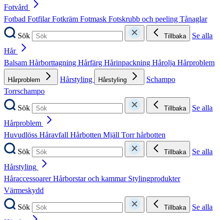
Fotvård
Fotbad
Fotfilar
Fotkräm
Fotmask
Fotskrubb och peeling
Tånaglar
Sök
Se alla
Tillbaka
Hår
Balsam
Hårborttagning
Hårfärg
Hårinpackning
Hårolja
Hårproblem
Hårstyling
Schampo
Hårproblem
Hårstyling
Torrschampo
Sök
Se alla
Tillbaka
Hårproblem
Huvudlöss
Håravfall
Hårbotten
Mjäll
Torr hårbotten
Sök
Se alla
Tillbaka
Hårstyling
Håraccessoarer
Hårborstar och kammar
Stylingprodukter
Värmeskydd
Sök
Se alla
Tillbaka