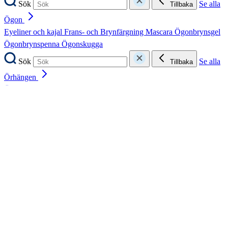
Sök
Se alla
Tillbaka
Ögon
Eyeliner och kajal
Frans- och Brynfärgning
Mascara
Ögonbrynsgel
Ögonbrynspenna
Ögonskugga
Sök
Se alla
Tillbaka
Örhängen
Öronhåltagning
Sök
Se alla
Tillbaka
Kost & hälsa
Hälsa och livsstil
Kosttillskott och vitaminer
Hälsa och livsstil
Sluta röka
Sömn,
Kosttillskott och vitaminer
Sluta röka
stress och oro
Träning
Sömn, stress och oro
Träning
Sök
Se alla
Tillbaka
Hälsa och livsstil
Hjärta och blodtryck
Mat och dryck
Mat och dryck