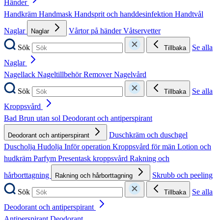
Händer
Handkräm
Handmask
Handsprit och handdesinfektion
Handtvål
Naglar
Vårtor på händer
Våtservetter
Naglar
Sök
Se alla
Tillbaka
Naglar
Nagellack
Nageltillbehör
Remover
Nagelvård
Sök
Se alla
Tillbaka
Kroppsvård
Bad
Brun utan sol
Deodorant och antiperspirant
Duschkräm och duschgel
Deodorant och antiperspirant
Duscholja
Hudolja
Inför operation
Kroppsvård för män
Lotion och
hudkräm
Parfym
Presentask kroppsvård
Rakning och
hårborttagning
Skrubb och peeling
Rakning och hårborttagning
Sök
Se alla
Tillbaka
Deodorant och antiperspirant
Antiperspirant
Deodorant