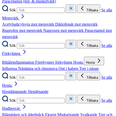
Paracetamol (led- & muskelvärk)
Sök
Se alla
Tillbaka
Mensvärk
Acetylsalicylsyra mot mensvärk
Diklofenak mot mensvärk
Ibuprofen mot mensvärk
Naproxen mot mensvärk
Paracetamol mot
mensvärk
Sök
Se alla
Tillbaka
Förkylning
Bihåleinflammation
Förebygger förkylning
Hosta
Hosta
Influensa
Nästäppa och rinnsnuva
Ont i halsen
Torr i näsan
Sök
Se alla
Tillbaka
Hosta
Hostdämpande
Slemlösande
Sök
Se alla
Tillbaka
Hudbesvär
Blåmärken och åderbråck
Eksem
Mjukgörande
Svalkande
Torr och