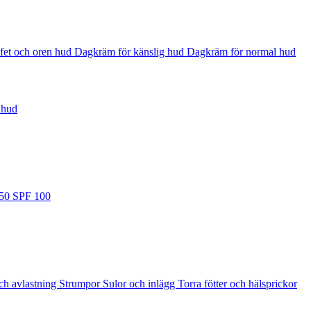
fet och oren hud
Dagkräm för känslig hud
Dagkräm för normal hud
 hud
 50
SPF 100
ch avlastning
Strumpor
Sulor och inlägg
Torra fötter och hälsprickor