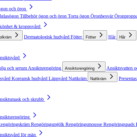
Ögon och öron
lglasögon
Tillbehör ögon och öron
Torra ögon
Öronbesvär
Öronpropp
Skönhet & kroppsvård
Dermatologisk hudvård
Fötter
Hår
solkräm
Fötter
Hår
Ansiktsvård
olja och serum
Ansiktsrengöring
Ansiktsvatten o
Ansiktsrengöring
tsvård
Koreansk hudvård
Läppvård
Nattkräm
Presentas
Nattkräm
Ansiktsmask och skrubb
Ansiktsrengöring
engöringskräm
Rengöringsmjölk
Rengöringsmousse
Rengöringspads
Ansiktsvård för män