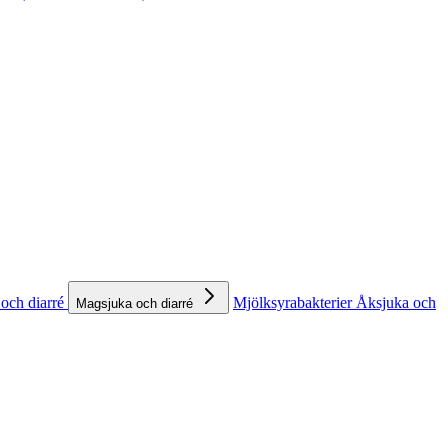
och diarré
Mjölksyrabakterier
Åksjuka och
Magsjuka och diarré