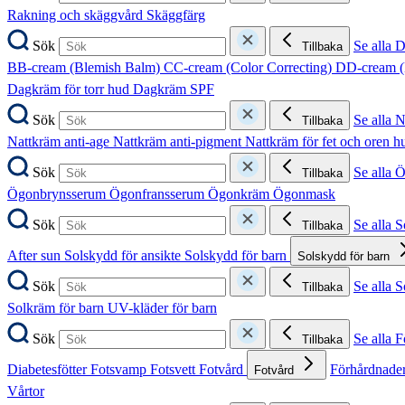
Rakning och skäggvård
Skäggfärg
Sök
Se alla 
Tillbaka
BB-cream (Blemish Balm)
CC-cream (Color Correcting)
DD-cream (
Dagkräm för torr hud
Dagkräm SPF
Sök
Se alla 
Tillbaka
Nattkräm anti-age
Nattkräm anti-pigment
Nattkräm för fet och oren 
Sök
Se alla 
Tillbaka
Ögonbrynsserum
Ögonfransserum
Ögonkräm
Ögonmask
Sök
Se alla 
Tillbaka
After sun
Solskydd för ansikte
Solskydd för barn
Solskydd för barn
Sök
Se alla 
Tillbaka
Solkräm för barn
UV-kläder för barn
Sök
Se alla F
Tillbaka
Diabetesfötter
Fotsvamp
Fotsvett
Fotvård
Förhårdnader
Fotvård
Vårtor