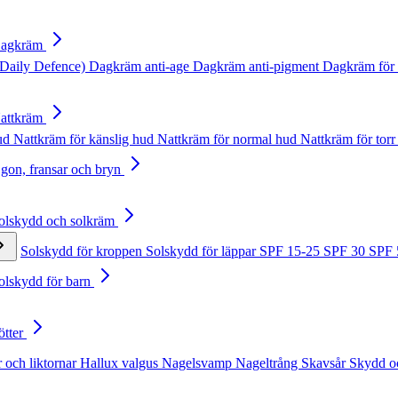
Dagkräm
Daily Defence)
Dagkräm anti-age
Dagkräm anti-pigment
Dagkräm för 
Nattkräm
hud
Nattkräm för känslig hud
Nattkräm för normal hud
Nattkräm för torr
Ögon, fransar och bryn
Solskydd och solkräm
Solskydd för kroppen
Solskydd för läppar
SPF 15-25
SPF 30
SPF
Solskydd för barn
ötter
 och liktornar
Hallux valgus
Nagelsvamp
Nageltrång
Skavsår
Skydd o