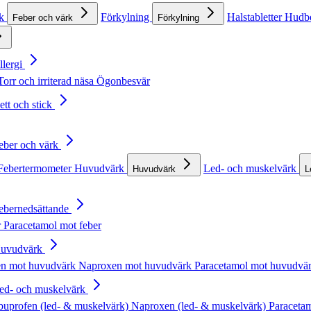
rk
Förkylning
Halstabletter
Hudb
Feber och värk
Förkylning
llergi
Torr och irriterad näsa
Ögonbesvär
ett och stick
Feber och värk
Febertermometer
Huvudvärk
Led- och muskelvärk
Huvudvärk
L
Febernedsättande
r
Paracetamol mot feber
Huvudvärk
en mot huvudvärk
Naproxen mot huvudvärk
Paracetamol mot huvudvä
Led- och muskelvärk
buprofen (led- & muskelvärk)
Naproxen (led- & muskelvärk)
Paracetam