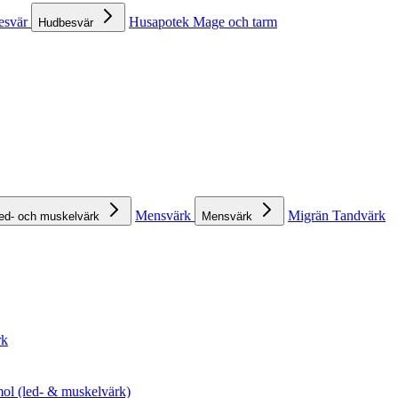
esvär
Husapotek
Mage och tarm
Hudbesvär
Mensvärk
Migrän
Tandvärk
ed- och muskelvärk
Mensvärk
rk
ol (led- & muskelvärk)