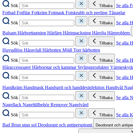
Sök
Se alla F
Tillbaka
Fotbad
Fotfilar
Fotkräm
Fotmask
Fotskrubb och peeling
Tånaglar
Sök
Se alla 
Tillbaka
Balsam
Hårborttagning
Hårfärg
Hårinpackning
Hårolja
Hårproblem
Sök
Se alla 
Tillbaka
Huvudlöss
Håravfall
Hårbotten
Mjäll
Torr hårbotten
Sök
Se alla H
Tillbaka
Håraccessoarer
Hårborstar och kammar
Stylingprodukter
Värmeskyd
Sök
Se alla 
Tillbaka
Handkräm
Handmask
Handsprit och handdesinfektion
Handtvål
Nag
Sök
Se alla 
Tillbaka
Nagellack
Nageltillbehör
Remover
Nagelvård
Sök
Se alla 
Tillbaka
Bad
Brun utan sol
Deodorant och antiperspirant
Deodorant och antipe