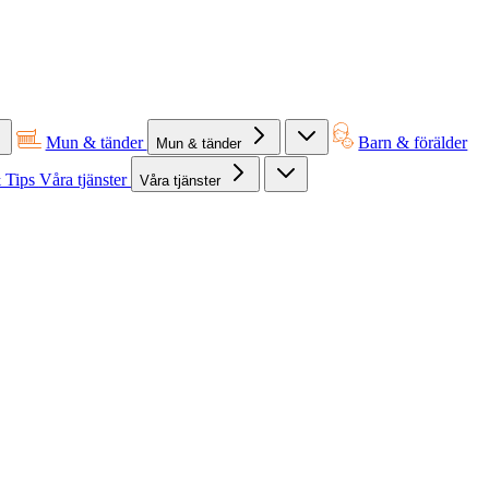
Mun & tänder
Barn & förälder
Mun & tänder
 Tips
Våra tjänster
Våra tjänster