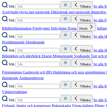
Sök
Se alla 
Tillbaka
Acetylsalicylsyra mot mensvärk
Diklofenak mot mensvärk
Ibuprofen
Sök
Se alla 
Tillbaka
Bihåleinflammation
Förebygger förkylning
Hosta
Influe
Hosta
Sök
Se alla 
Tillbaka
Hostdämpande
Slemlösande
Sök
Se alla 
Tillbaka
Blåmärken och åderbråck
Eksem
Mjukgörande
Svalkande
Torr och i
Sök
Se alla 
Tillbaka
Förstoppning
Gasbesvär och IBS
Halsbränna och sura uppstötningar
illamående
Ändtarmsbesvär
Sök
Se alla 
Tillbaka
Vätskeersättning
Sök
Se alla S
Tillbaka
Förband, bindor och kompresser
Brännskador
Första-hjälpen
Plåster