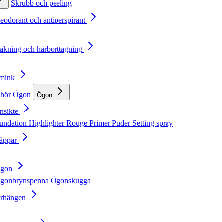
Skrubb och peeling
Deodorant och antiperspirant
Rakning och hårborttagning
Smink
ehör
Ögon
Ögon
nsikte
undation
Highlighter
Rouge
Primer
Puder
Setting spray
Läppar
Ögon
gonbrynspenna
Ögonskugga
Örhängen