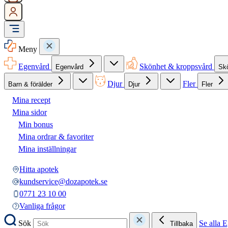
Meny
Egenvård
Skönhet & kroppsvård
Egenvård
Sk
Djur
Fler
Barn & förälder
Djur
Fler
Mina recept
Mina sidor
Min bonus
Mina ordrar & favoriter
Mina inställningar
Hitta apotek
kundservice@dozapotek.se
0771 23 10 00
Vanliga frågor
Sök
Se alla 
Tillbaka