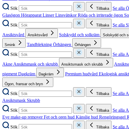
Sök
Se alla 
Tillbaka
Glasögon
Hörapparat
Linser
Linsvätskor
Röda och irriterade ögon
So
Sök
Se alla 
Tillbaka
Ansiktsvård
Solskydd och solkräm
Ansiktsvård
Solskydd och 
Tandblekning
Örhängen
Smink
Örhängen
Sök
Se alla 
Tillbaka
Akne
Ansiktsmask och skrubb
Ansikts
Ansiktsmask och skrubb
pigment
Dagkräm
Premium hudvård
Ekologisk ansik
Dagkräm
Ögon, fransar och bryn
Sök
Se alla 
Tillbaka
Ansiktsmask
Skrubb
Sök
Se alla 
Tillbaka
Eye make-up remover
Fet och oren hud
Känslig hud
Rengöringsgel
R
Sök
Se alla 
Tillbaka