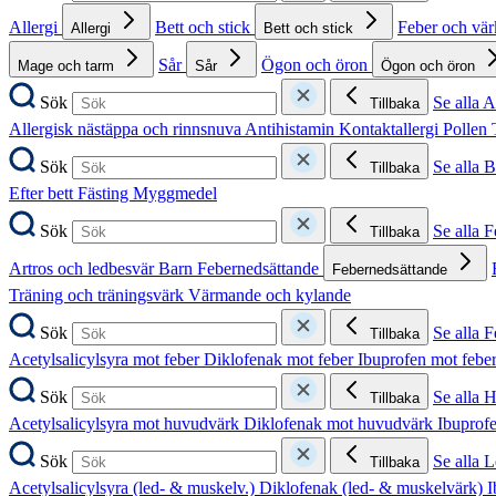
Allergi
Bett och stick
Feber och vä
Allergi
Bett och stick
Sår
Ögon och öron
Mage och tarm
Sår
Ögon och öron
Sök
Se alla A
Tillbaka
Allergisk nästäppa och rinnsnuva
Antihistamin
Kontaktallergi
Pollen
Sök
Se alla B
Tillbaka
Efter bett
Fästing
Myggmedel
Sök
Se alla 
Tillbaka
Artros och ledbesvär
Barn
Febernedsättande
Febernedsättande
Träning och träningsvärk
Värmande och kylande
Sök
Se alla 
Tillbaka
Acetylsalicylsyra mot feber
Diklofenak mot feber
Ibuprofen mot febe
Sök
Se alla 
Tillbaka
Acetylsalicylsyra mot huvudvärk
Diklofenak mot huvudvärk
Ibuprof
Sök
Se alla 
Tillbaka
Acetylsalicylsyra (led- & muskelv.)
Diklofenak (led- & muskelvärk)
I