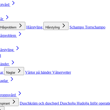
otvård
Hår
Hårstyling
Schampo
Torrschampo
Hårproblem
Hårstyling
Hårproblem
årstyling
d
Händer
lar
Vårtor på händer
Våtservetter
Naglar
Naglar
Kroppsvård
Duschkräm och duschgel
Duscholja
Hudolja
Inför operat
rspirant