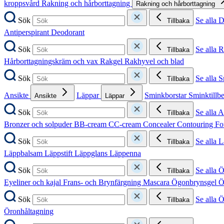
kroppsvård
Rakning och hårborttagning
Rakning och hårborttagning
Sök
Se alla 
Tillbaka
Antiperspirant
Deodorant
Sök
Se alla 
Tillbaka
Hårborttagningskräm och vax
Rakgel
Rakhyvel och blad
Sök
Se alla 
Tillbaka
Ansikte
Läppar
Sminkborstar
Sminktillb
Ansikte
Läppar
Sök
Se alla A
Tillbaka
Bronzer och solpuder
BB-cream
CC-cream
Concealer
Contouring
Fo
Sök
Se alla 
Tillbaka
Läppbalsam
Läppstift
Läppglans
Läppenna
Sök
Se alla 
Tillbaka
Eyeliner och kajal
Frans- och Brynfärgning
Mascara
Ögonbrynsgel
Ö
Sök
Se alla 
Tillbaka
Öronhåltagning