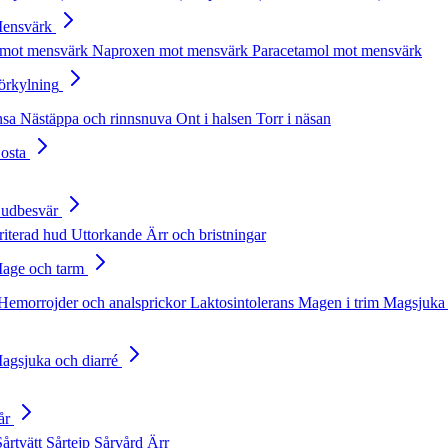
Mensvärk
 mot mensvärk
Naproxen mot mensvärk
Paracetamol mot mensvärk
Förkylning
nsa
Nästäppa och rinnsnuva
Ont i halsen
Torr i näsan
Hosta
Hudbesvär
rriterad hud
Uttorkande
Ärr och bristningar
Mage och tarm
Hemorrojder och analsprickor
Laktosintolerans
Magen i trim
Magsjuka 
Magsjuka och diarré
år
Sårtvätt
Sårtejp
Sårvård
Ärr