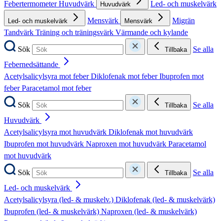
Febertermometer
Huvudvärk
Led- och muskelvärk
Huvudvärk
Mensvärk
Migrän
Led- och muskelvärk
Mensvärk
Tandvärk
Träning och träningsvärk
Värmande och kylande
Sök
Se alla
Tillbaka
Febernedsättande
Acetylsalicylsyra mot feber
Diklofenak mot feber
Ibuprofen mot
feber
Paracetamol mot feber
Sök
Se alla
Tillbaka
Huvudvärk
Acetylsalicylsyra mot huvudvärk
Diklofenak mot huvudvärk
Ibuprofen mot huvudvärk
Naproxen mot huvudvärk
Paracetamol
mot huvudvärk
Sök
Se alla
Tillbaka
Led- och muskelvärk
Acetylsalicylsyra (led- & muskelv.)
Diklofenak (led- & muskelvärk)
Ibuprofen (led- & muskelvärk)
Naproxen (led- & muskelvärk)