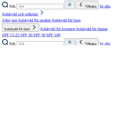
Sök
Se alla
Tillbaka
Solskydd och solkräm
After sun
Solskydd för ansikte
Solskydd för barn
Solskydd för kroppen
Solskydd för läppar
Solskydd för barn
SPF 15-25
SPF 30
SPF 50
SPF 100
Sök
Se alla
Tillbaka
Solskydd för barn
Solkräm för barn
UV-kläder för barn
Sök
Se alla
Tillbaka
Fötter
Diabetesfötter
Fotsvamp
Fotsvett
Fotvård
Fotvård
Förhårdnader och liktornar
Hallux valgus
Nagelsvamp
Nageltrång
Skavsår
Skydd och avlastning
Strumpor
Sulor och inlägg
Torra
fötter och hälsprickor
Vårtor
Sök
Se alla
Tillbaka