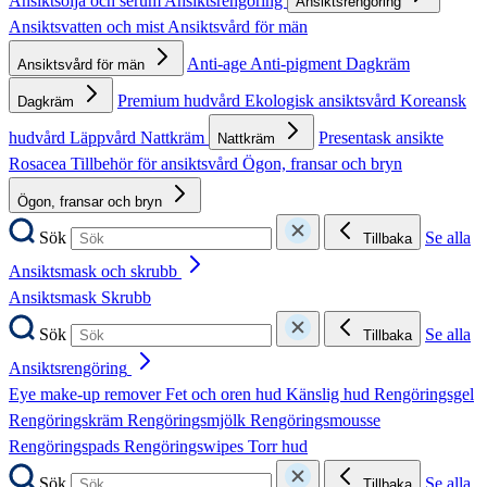
Ansiktsolja och serum
Ansiktsrengöring
Ansiktsrengöring
Ansiktsvatten och mist
Ansiktsvård för män
Anti-age
Anti-pigment
Dagkräm
Ansiktsvård för män
Premium hudvård
Ekologisk ansiktsvård
Koreansk
Dagkräm
hudvård
Läppvård
Nattkräm
Presentask ansikte
Nattkräm
Rosacea
Tillbehör för ansiktsvård
Ögon, fransar och bryn
Ögon, fransar och bryn
Sök
Se alla
Tillbaka
Ansiktsmask och skrubb
Ansiktsmask
Skrubb
Sök
Se alla
Tillbaka
Ansiktsrengöring
Eye make-up remover
Fet och oren hud
Känslig hud
Rengöringsgel
Rengöringskräm
Rengöringsmjölk
Rengöringsmousse
Rengöringspads
Rengöringswipes
Torr hud
Sök
Se alla
Tillbaka