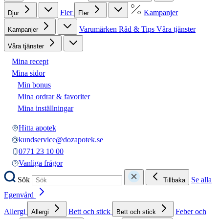
Fler
Kampanjer
Djur
Fler
Varumärken
Råd & Tips
Våra tjänster
Kampanjer
Våra tjänster
Mina recept
Mina sidor
Min bonus
Mina ordrar & favoriter
Mina inställningar
Hitta apotek
kundservice@dozapotek.se
0771 23 10 00
Vanliga frågor
Sök
Se alla
Tillbaka
Egenvård
Allergi
Bett och stick
Feber och
Allergi
Bett och stick