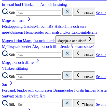
irriterad hud
Uttorkande
Ärr och bristningar
Sök
Se alla
Tillbaka
Mage och tarm
Förstoppning
Gasbesvär och IBS
Halsbränna och sura
uppstötningar
Hemorrojder och analsprickor
Laktosintolerans
Magen i trim
Magsjuka och diarré
Magsjuka och diarré
Mjölksyrabakterier
Åksjuka och illamående
Ändtarmsbesvär
Sök
Se alla
Tillbaka
Magsjuka och diarré
Vätskeersättning
Sök
Se alla
Tillbaka
Sår
Förband, bindor och kompresser
Brännskador
Första-hjälpen
Plåster
Sårtvätt
Sårtejp
Sårvård
Ärr
Sök
Se alla
Tillbaka