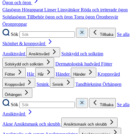
Ögon och öron
Glasögon
Hörapparat
Linser
Linsvätskor
Röda och irriterade ögon
Solglasögon
Tillbehör ögon och öron
Torra ögon
Öronbesvär
Öronproppar
Sök
Se alla
Tillbaka
Skönhet & kroppsvård
Ansiktsvård
Solskydd och solkräm
Ansiktsvård
Dermatologisk hudvård
Fötter
Solskydd och solkräm
Hår
Händer
Kroppsvård
Fötter
Hår
Händer
Smink
Tandblekning
Örhängen
Kroppsvård
Smink
Örhängen
Sök
Se alla
Tillbaka
Ansiktsvård
Akne
Ansiktsmask och skrubb
Ansiktsmask och skrubb