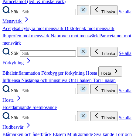
Paracetamol (led- & muskelvärk)
Sök
Se alla
Tillbaka
Mensvärk
Acetylsalicylsyra mot mensvärk
Diklofenak mot mensvärk
Ibuprofen mot mensvärk
Naproxen mot mensvärk
Paracetamol mot
mensvärk
Sök
Se alla
Tillbaka
Förkylning
Bihåleinflammation
Förebygger förkylning
Hosta
Hosta
Influensa
Nästäppa och rinnsnuva
Ont i halsen
Torr i näsan
Sök
Se alla
Tillbaka
Hosta
Hostdämpande
Slemlösande
Sök
Se alla
Tillbaka
Hudbesvär
Blåmärken och åderbråck
Eksem
Mjukgörande
Svalkande
Torr och