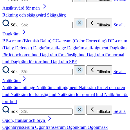
Ansiktsvård för män
Rakning och skäggvård
Skäggfärg
Sök
Se alla
Tillbaka
Dagkräm
BB-cream (Blemish Balm)
CC-cream (Color Correcting)
DD-cream
(Daily Defence)
Dagkräm anti-age
Dagkräm anti-pigment
Dagkräm
för fet och oren hud
Dagkräm för känslig hud
Dagkräm för normal
hud
Dagkräm för torr hud
Dagkräm SPF
Sök
Se alla
Tillbaka
Nattkräm
Nattkräm anti-age
Nattkräm anti-pigment
Nattkräm för fet och oren
hud
Nattkräm för känslig hud
Nattkräm för normal hud
Nattkräm för
torr hud
Sök
Se alla
Tillbaka
Ögon, fransar och bryn
Ögonbrynsserum
Ögonfransserum
Ögonkräm
Ögonmask