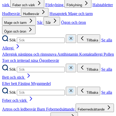
värk
Förkylning
Halstabletter
Feber och värk
Förkylning
Hudbesvär
Husapotek
Mage och tarm
Hudbesvär
Sår
Ögon och öron
Mage och tarm
Sår
Ögon och öron
Sök
Se alla
Tillbaka
Allergi
Allergisk nästäppa och rinnsnuva
Antihistamin
Kontaktallergi
Pollen
Torr och irriterad näsa
Ögonbesvär
Sök
Se alla
Tillbaka
Bett och stick
Efter bett
Fästing
Myggmedel
Sök
Se alla
Tillbaka
Feber och värk
Artros och ledbesvär
Barn
Febernedsättande
Febernedsättande